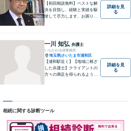
り】
【初回相談無料】ベストな解
詳細を見
決を目指し、経験と実績を駆
る
使して尽力します。お困りの
方はお気軽にご相談くださ
い。
一川 知弘
弁護士
いちかわ法律事務所
埼玉県
さいたま市浦和区
|
【浦和駅近く】【地域に根ざ
詳細を見
した弁護士】クライアントの
る
方々の満足を得られるよう最
善を尽くします。交通事故／
離婚問題／刑事事件／労働問
題／企業法務など、幅広く対
応可能。【明確な料金体系】
法律トラブルでお悩みの方
相続に関する診断ツール
は、どうぞお気軽にご相談く
ださい。