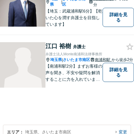
|
県
区
分
【埼玉：武蔵浦和駅6分】【乾
詳細を見
いた心を潤す弁護士を目指し
る
ています】
江口 裕樹
弁護士
弁護士法人Monte南浦和法律事務所
埼玉県
さいたま市南区
南浦和駅
から徒歩2分
|
【南浦和駅2分】まずお客様の
詳細を見
声を聞き、不安や疑問を解消
る
することに力を入れていま
す。一つ一つの疑問に丁寧に
お答えし、紛争の解決までの
道筋を説明することで安心感
を提供します。専門家の助言
で解決できる悩みも多いです
ので、お気軽にご相談くださ
い。
エリア
埼玉県、さいたま市南区
変更