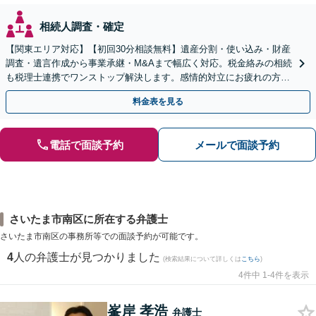
相続人調査・確定
【関東エリア対応】【初回30分相談無料】遺産分割・使い込み・財産
調査・遺言作成から事業承継・M&Aまで幅広く対応。税金絡みの相続
も税理士連携でワンストップ解決します。感情的対立にお疲れの方や
紛争予防をご検討の方も、お気軽にご相談ください。
料金表を見る
電話で面談予約
メールで面談予約
さいたま市南区に所在する弁護士
さいたま市南区の事務所等での面談予約が可能です。
4
人の弁護士が見つかりました
(検索結果について詳しくは
こちら
)
4件中 1-4件を表示
峯岸 孝浩
弁護士