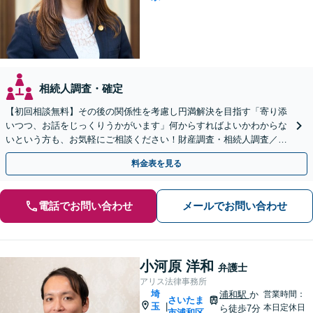
相続人調査・確定
【初回相談無料】その後の関係性を考慮し円満解決を目指す「寄り添
いつつ、お話をじっくりうかがいます」何からすればよいかわからな
いという方も、お気軽にご相談ください！財産調査・相続人調査／相
続放棄／使い込み／遺留分侵害額請求ほか
料金表を見る
電話でお問い合わせ
メールでお問い合わせ
小河原 洋和
弁護士
アリス法律事務所
埼
浦和駅
か
営業時間：
さいたま
玉
|
本日定休日
ら徒歩7分
市浦和区