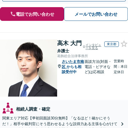
電話でお問い合わせ
メールでお問い合わせ
高木 大門
東京都
インタビュ
ーを見る
弁護士
葛飾総合法律事務所
営業時
さいたま市南
面談方法(対面・
区
からも相
電話・ビデオな
間：本日
談受付中
ど)は応相談
定休日
相続人調査・確定
関東エリア対応【💬初回面談30分無料】「なるほど！確かにそう
だ！」相手や裁判官にそう思わせるような説得力ある主張を心がけて