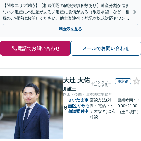
【関東エリア対応】【相続問題の解決実績多数あり】遺産分割が進ま
ない／遺産に不動産がある／遺産に負債がある（限定承認）など、相
続のご相談はお任せください。他士業連携で登記や株式対応もワンス
トップ対応します【土日祝対応可】【弁護士歴30年】
料金表を見る
電話でお問い合わせ
メールでお問い合わせ
大辻 大佑
東京都
インタビュ
ーを見る
弁護士
岡田・今西・山本法律事務所
さいたま市
面談方法(対
営業時間：0
南区
からも
面・電話・ビ
9:00~21:00
相談受付中
デオなど)は応
（土日祝日）
相談