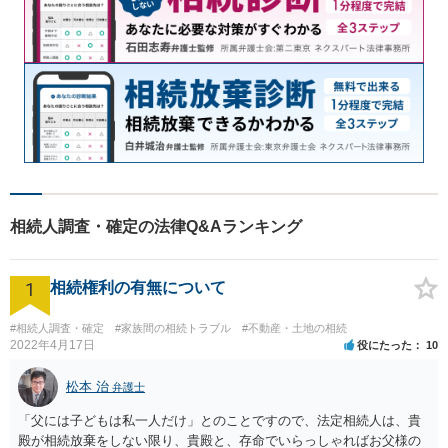
相続人調査・確定の法律Q&Aランキング
1
相続権利の有無について
#相続人調査・確定
#家族間の相続トラブル
#不動産・土地の相続
2022年4月17日
役にたった
10
松本 治
弁護士
「父には子どもは私一人だけ」とのことですので、法定相続人は、貴
殿が相続放棄をしない限り、貴殿と、存命でいらっしゃればお父様の