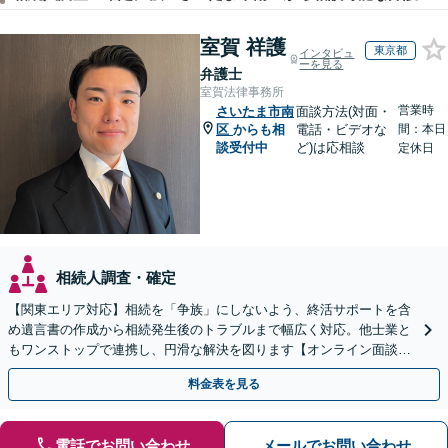
室賀 祥護
東京都
インタビュ
ーを見る
弁護士
室賀法律事務所
営業時
さいたま市南
面談方法(対面・
区
からも相
電話・ビデオな
間：本日
談受付中
ど)は応相談
定休日
相続人調査・確定
【関東エリア対応】相続を「争族」にしないよう、終活サポートを含
め遺言書の作成から相続発生後のトラブルまで幅広く対応。他士業と
もワンストップで連携し、円滑な解決を図ります【オンライン面談対
応】【出張相談OK】
料金表を見る
電話でお問い合わせ
メールでお問い合わせ