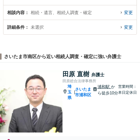
相談内容
相続・遺言、相続人調査・確定
変更
詳細条件
未選択
変更
さいたま市南区から近い相続人調査・確定に強い弁護士
田原 直樹
弁護士
田原総合法律事務所
埼
浦和駅
か
営業時間：
さいたま
玉
|
本日定休日
ら徒歩10分
市浦和区
県