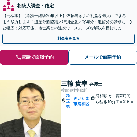
相続人調査・確定
【元検事】【弁護士経験20年以上】依頼者さまの利益を最大にできる
よう尽力します！遺産分割協議／特別受益／寄与分・遺留分の請求な
ど幅広く対応可能。他士業との連携で、スムーズな解決を目指しま
す。お早めにご相談ください【初回相談無料】
料金表を見る
電話で面談予約
メールで面談予約
三輪 貴幸
弁護士
樟葉法律事務所
埼
浦和駅
か
営業時間：
さいたま
玉
|
本日定休日
ら徒歩10分
市浦和区
県