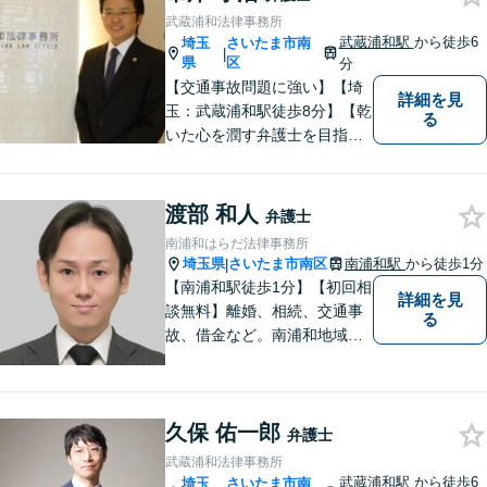
武蔵浦和法律事務所
武蔵浦和駅
から徒歩6
埼玉
さいたま市南
|
県
区
分
【交通事故問題に強い】【埼
詳細を見
玉：武蔵浦和駅徒歩8分】【乾
る
いた心を潤す弁護士を目指し
ています】大手損保会社案件
の経験が多く、交通事故被害
者の方にとって相手の出方が
渡部 和人
弁護士
わかる弁護士です。
南浦和はらだ法律事務所
埼玉県
さいたま市南区
南浦和駅
から徒歩1分
|
【南浦和駅徒歩1分】【初回相
詳細を見
談無料】離婚、相続、交通事
る
故、借金など。南浦和地域の
方々に密着して問題解決させ
て頂いています。ご依頼者さ
まにとって何が一番最適なの
久保 佑一郎
かを常に考えて弁護に取り組
弁護士
んでまいります。
武蔵浦和法律事務所
武蔵浦和駅
から徒歩6
埼玉
さいたま市南