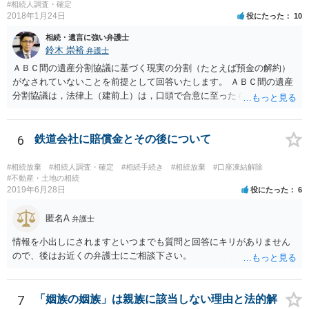
#相続人調査・確定
2018年1月24日
役にたった
10
相続・遺言に強い弁護士
鈴木 崇裕
弁護士
ＡＢＣ間の遺産分割協議に基づく現実の分割（たとえば預金の解約）
がなされていないことを前提として回答いたします。 ＡＢＣ間の遺産
分割協議は，法律上（建前上）は，口頭で合意に至ったものであって
も有効です。 しかし，口頭で合意したことを立証する方法がありませ
ん。 また，不動産の名義を移転するためには，遺産分割協議書への署
名捺印を得る必要があります。 したがって，残念ながら，「ＡＢＣ間
6
鉄道会社に賠償金とその後について
の遺産分割協議が有効に成立している」という前提に基づく主張は困
難と思われます。 「ＡＢＣ間の遺産分割協議は未了のまま，ＡとＢが
#相続放棄
#相続人調査・確定
#相続手続き
#相続放棄
#口座凍結解除
死亡し，二次相続が発生した」という前提に基づいて協議を進める必
#不動産・土地の相続
2019年6月28日
役にたった
6
要があります。 もちろん，Ｃの立場としては，ＡＢＣ間の遺産分割協
議の内容を前提とした主張をすることが最も有利ですが，ＡＢの相続
匿名A
人は応じない姿勢を示していることから，実現は困難だと思います。
弁護士
主張としては維持しつつも，現実的な解決方法（遺産分割協議の落と
情報を小出しにされますといつまでも質問と回答にキリがありません
しどころ）としては，譲歩することを甘受しなければならないかもし
ので、後はお近くの弁護士にご相談下さい。
れません。
7
「姻族の姻族」は親族に該当しない理由と法的解