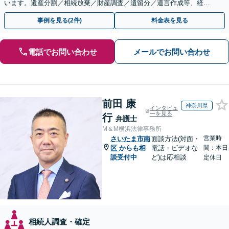
います。遺産分割／相続放棄／財産調査／遺留分／遺言作成等、経験
豊富な事務所。複雑な手続を代行【年間相談100件以上】
事例を見る(2件)
料金表を見る
電話でお問い合わせ
メールでお問い合わせ
前田 康
神奈川県
インタビュ
ーを見る
行
弁護士
M＆M横浜法律事務所
営業時
さいたま市南
面談方法(対面・
区
からも相
電話・ビデオな
間：本日
談受付中
ど)は応相談
定休日
相続人調査・確定