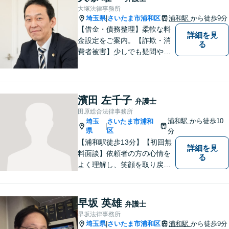
いさせてください。【平日21
大塚法律事務所
時まで対応可】
埼玉県
さいたま市浦和区
浦和駅
から徒歩9分
|
【借金・債務整理】柔軟な料
詳細を見
金設定をご案内。【詐欺・消
る
費者被害】少しでも疑問や不
安を感じた場合はすぐにご相
談を。【不動産・住まい】幅
広い問題に対応しています。
【刑事事件】スピーディーな
濱田 左千子
弁護士
接見を重視！少年事件は子ど
田原総合法律事務所
もたちの将来を見据えてサポ
浦和駅
から徒歩10
埼玉
さいたま市浦和
|
ート。
県
区
分
【浦和駅徒歩13分】【初回無
詳細を見
料面談】依頼者の方の心情を
る
よく理解し、笑顔を取り戻す
ための弁護を行います。離
婚・男女問題／親権／遺産・
相続／交通事故のお困りごと
早坂 英雄
弁護士
はお任せください！休日・夜
早坂法律事務所
間にも対応可能◎【駐車場あ
埼玉県
さいたま市浦和区
浦和駅
から徒歩9分
|