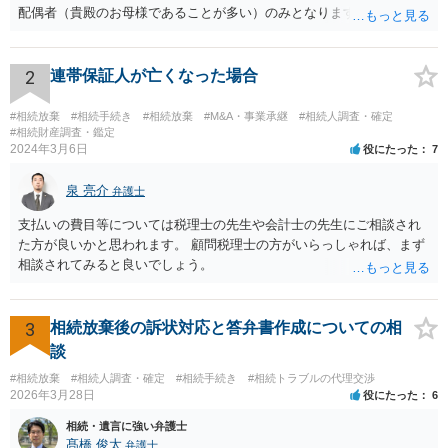
配偶者（貴殿のお母様であることが多い）のみとなります。遺言がな
い限り、「次男」（お父様の弟）らの相続権は発生しません。
2
連帯保証人が亡くなった場合
#相続放棄
#相続手続き
#相続放棄
#M&A・事業承継
#相続人調査・確定
#相続財産調査・鑑定
2024年3月6日
役にたった
7
泉 亮介
弁護士
支払いの費目等については税理士の先生や会計士の先生にご相談され
た方が良いかと思われます。 顧問税理士の方がいらっしゃれば、まず
相談されてみると良いでしょう。
3
相続放棄後の訴状対応と答弁書作成についての相
談
#相続放棄
#相続人調査・確定
#相続手続き
#相続トラブルの代理交渉
2026年3月28日
役にたった
6
相続・遺言に強い弁護士
髙橋 俊太
弁護士