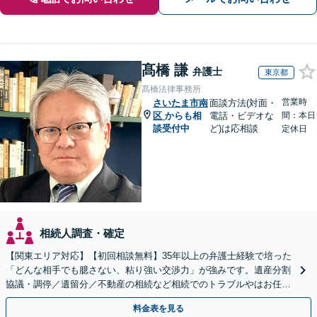
髙橋 謙
弁護士
東京都
髙橋法律事務所
営業時
さいたま市南
面談方法(対面・
区
からも相
電話・ビデオな
間：本日
談受付中
ど)は応相談
定休日
相続人調査・確定
【関東エリア対応】【初回相談無料】35年以上の弁護士経験で培った
「どんな相手でも臆さない、粘り強い交渉力」が強みです。遺産分割
協議・調停／遺留分／不動産の相続など相続でのトラブルやはお任せ
ください。遺言書や生前贈与など生前対策にも注力
料金表を見る