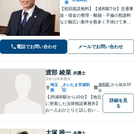
県
【初回面談無料】【浦和駅7分】交通事
故・借金の整理・離婚・不倫の慰謝料
など幅広い案件を数多く手掛けて来ま
した。いかなる事案でも核心を押さえ
ること、お話の中からポイントを掘り
出すことを心がけています。まずはご
電話でお問い合わせ
メールでお問い合わせ
相談ください。
渡部 綾菜
弁護士
岸町法律事務所
浦和駅
から徒歩10
埼玉
さいたま市浦和
|
県
区
分
【JR浦和駅から10分】【地元
詳細を見
に密着した法律相談事務所】
る
お一人おひとりと話し合い、
その方の希望に沿った提案を
行っております。お役に立て
ることがあれば、ぜひお手伝
大塚 唯一
弁護士