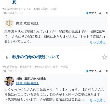
釈
#家族間の相続トラブル
#相続人調査・確定
2022年4月13日
役にたった
9
内藤 政信
弁護士
親等図を見れば記載されていますが、配偶者の兄弟までが、姻族2親等
で、 さらにその配偶者は、姻族にあたりませんね。 ネットで確認され
るといいでしょう。
8
独身の伯母の相続について
#相続手続き
#遺産分割
#相続人調査・確定
#協議
2018年1月13日
役にたった
9
相続・遺言に強い弁護士
鈴木 崇裕
弁護士
亡くなった伯母さんのご兄弟をＸ，Ｙ，Ｚとします。 Ｚが伯母さんよ
り先に死亡している場合には，Ｚの子がＺと同一の立場に立ちます
（代襲相続といいます。子が複数いる場合には全員合わせてＺと同一
の取り分です。）。 Ｘ，Ｙ，Ｚ（またＺの子）はそれぞれ３分の１ず
つの相続分を有していますので， そのことを前提として，遺産分割協