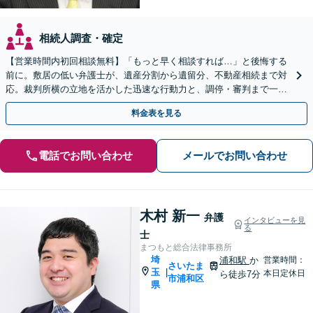
相続人調査・確定
【営業時間内初回相談無料】「もっと早く相談すれば…」と後悔する
前に。敷居の低い弁護士が、遺産分割から遺留分、不動産相続まで対
応。裁判所横の立地を活かした迅速な行動力と、調停・審判まで一貫
対応できるのが強みです。埼玉県内出張も可能です。
料金表を見る
電話でお問い合わせ
メールでお問い合わせ
木村 新一
弁護
インタビューを見
る
士
まつもと総合法律事務所
埼
浦和駅
か
営業時間：
さいたま
玉
|
本日定休日
ら徒歩7分
市浦和区
県