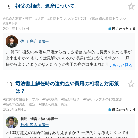
議をすることになります（必ずしも３分の１ずつにしなくても，合意
9
祖父の相続、遺産について。
ができれば構いません。）。 今後の対応としては， ①伯母さんの相続
財産（遺産）の全容を整理する（預貯金，有価証券，不動産等の有無
#相続人調査・確定
#遺言
#相続トラブルの代理交渉
#家族間の相続トラブル
を調べることになります。） ②相続財産に照らし，相続税の申告の準
#遺産分割
2025年10月7日
役にたった
6
備をする（税理士の先生にご相談ください。） ③遺産分割協議をする
（ご本人同士で行っても構いませんし，弁護士に相談することもよろ
佐山 亮介
しいと思います。） ことになります。
弁護士
。 質問1 祖父の本籍や戸籍から出てる場合 法律的に長男を決める事が
出来ますか？ もしくは見解でいいので 長男は誰になりますか？ →戸
籍から出ていようがなんだろうが実子の序列は生まれた順ですから、
先方が後から生まれたならばお父様がお祖父様の長男です。 質問2 遺
書が腹違いの長男に向けてある場合 書かれてる内容が最優先にされる
のですか？ →遺書というのが、法律上の遺言の形式を守っている限り
10
司法書士解任時の違約金や費用の相場と対応策
はそのとおりです。 質問3 父が腹違いの長男に法律的に優位になれそ
は？
うな事はありますか？ →遺言が有効な場合、優位に立つことはできま
#家族間の相続トラブル
#相続放棄
#相続手続き
#相続トラブルの代理交渉
せんが、お祖父様が認知症であるなどの「遺言が作れないはずの事
#相続財産調査・鑑定
#相続人調査・確定
情」があるならば①遺言無効確認の訴えを起こすのは一つの手です。
2025年2月4日
役にたった
4
それができない場合は②遺留分侵害額請求で争うほかありません。 質
相続・遺言に強い弁護士
問4 相続トラブルの代理交渉は可能でしょうか。 →一般論としては可
髙橋 俊太
弁護士
能ですが、お伺いする内容ですとお祖父様が亡くなられた後に動くこ
とになるでしょう。
＞100万超えの違約金額はありえますか？ 一般的には考えにくいです