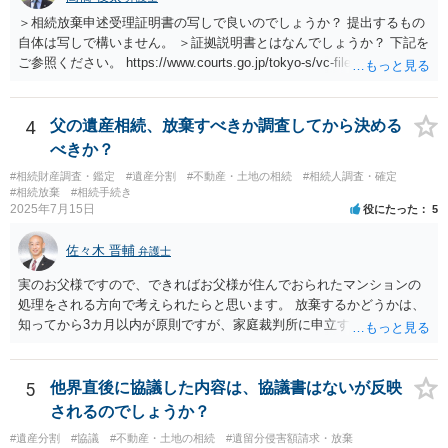
＞相続放棄申述受理証明書の写しで良いのでしょうか？ 提出するもの
自体は写しで構いません。 ＞証拠説明書とはなんでしょうか？ 下記を
ご参照ください。 https://www.courts.go.jp/tokyo-s/vc-files/tokyo-s/file/
14-1kisairei.pdf
4
父の遺産相続、放棄すべきか調査してから決める
べきか？
#相続財産調査・鑑定
#遺産分割
#不動産・土地の相続
#相続人調査・確定
#相続放棄
#相続手続き
2025年7月15日
役にたった
5
佐々木 晋輔
弁護士
実のお父様ですので、できればお父様が住んでおられたマンションの
処理をされる方向で考えられたらと思います。 放棄するかどうかは、
知ってから3カ月以内が原則ですが、家庭裁判所に申立すれば3カ月の
期間を伸長することができます。 その間に、財産の状況を調査して、
放棄するかどうか決めることができます。 銀行やサラ金が数年も放置
することはありませんので、数年後に借金が発見される可能性はほぼ
5
他界直後に協議した内容は、協議書はないが反映
ありません。 なお、私が扱った相続放棄を検討していた案件で、期間
されるのでしょうか？
伸長して調査したところ、サラ金に対する過払金など相当な財産が見
#遺産分割
#協議
#不動産・土地の相続
#遺留分侵害額請求・放棄
つかったため相続したという事例がありました。