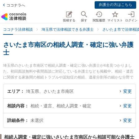
弁護士の方はこちら
ココナラへ
投稿する
探す
閲覧履歴
マイリスト
ログイン
ココナラ法律相談
埼玉県で法律相談できる弁護士
さいたま市で法律相
さいたま市南区の相続人調査・確定に強い弁護
士
埼玉県のさいたま市南区で相続人調査・確定に強い弁護士が4名見つかりまし
た。初回面談無料や夜間面談に対応している弁護士なども掲載中。相続・遺言
に関係する家族間の相続トラブルや認知症の相続、遺産分割等の細かな分野で
の絞り込み検索もでき便利です。特に武蔵浦和法律事務所の峯岸 孝浩弁護士や
南浦和はらだ法律事務所の渡部 和人弁護士、武蔵浦和法律事務所の久保 佑一郎
エリア
埼玉県、さいたま市南区
変更
弁護士のプロフィール情報や弁護士費用、強みなどが注目されています。『さ
いたま市南区で土日や夜間に発生した相続人調査・確定のトラブルを今すぐに
相談内容
相続・遺言、相続人調査・確定
変更
弁護士に相談したい』『相続人調査・確定のトラブル解決の実績豊富な近くの
弁護士を検索したい』『初回相談無料で相続人調査・確定を法律相談できるさ
いたま市南区内の弁護士に相談予約したい』などでお困りの相談者さんにおす
詳細条件
未選択
変更
すめです。
相続人調査・確定に強いさいたま市南区から相談可能な弁護士