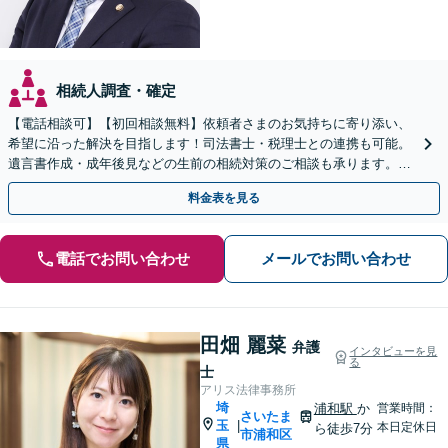
相続人調査・確定
【電話相談可】【初回相談無料】依頼者さまのお気持ちに寄り添い、
希望に沿った解決を目指します！司法書士・税理士との連携も可能。
遺言書作成・成年後見などの生前の相続対策のご相談も承ります。
【夜間／休日の相談可能】
料金表を見る
電話でお問い合わせ
メールでお問い合わせ
田畑 麗菜
弁護
インタビューを見
る
士
アリス法律事務所
埼
浦和駅
か
営業時間：
さいたま
玉
|
本日定休日
ら徒歩7分
市浦和区
県