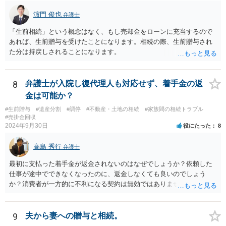
相続財産とは別枠で、遺留分対策にも有効と思われます。 ③負担付死
濵門 俊也
弁護士
因贈与 「介護・見守り等を条件に、死亡時に財産を渡す」契約。条件
不履行なら無効にでき、老後の安心を担保できます。 ④ 寄附予約＋解
「生前相続」という概念はなく、もし売却金をローンに充当するので
除条件 慈善団体への寄附を予約しつつ、資金不足時は解除できる条項
あれば、生前贈与を受けたことになります。相続の際、生前贈与され
を設定。 などがあり得るかと思われます。
た分は持戻しされることになります。
8
弁護士が入院し復代理人も対応せず、着手金の返
金は可能か？
#生前贈与
#遺産分割
#調停
#不動産・土地の相続
#家族間の相続トラブル
#売掛金回収
2024年9月30日
役にたった
8
高島 秀行
弁護士
最初に支払った着手金が返金されないのはなぜでしょうか？依頼した
仕事が途中でできなくなったのに、返金しなくても良いのでしょう
か？消費者が一方的に不利になる契約は無効ではありませんか？
着手金は、前の弁護士が倒れるまでにやった仕事に応じて清算する義
務があると思います。 倒れた弁護士が所属する弁護士会に相談さ
れた方がよいと思います。 倒れた弁護士は脳梗塞で倒れたようで
9
夫から妻への贈与と相続。
すが、 判断能力があり、復代理を倒れた弁護士の判断で復代理を