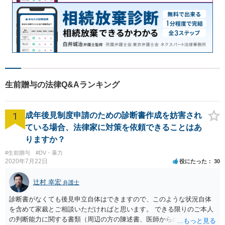
生前贈与の法律Q&Aランキング
1
成年後見制度申請のための診断書作成を妨害され
ている場合、法律家に対策を依頼できることはあ
りますか？
#生前贈与
#DV・暴力
2020年7月22日
役にたった
30
辻村 幸宏
弁護士
診断書がなくても後見申立自体はできますので、このような状況自体
を含めて家裁とご相談いただければと思います。 できる限りのご本人
の判断能力に関する書類（周辺の方の陳述書、医師からの聴取書等）