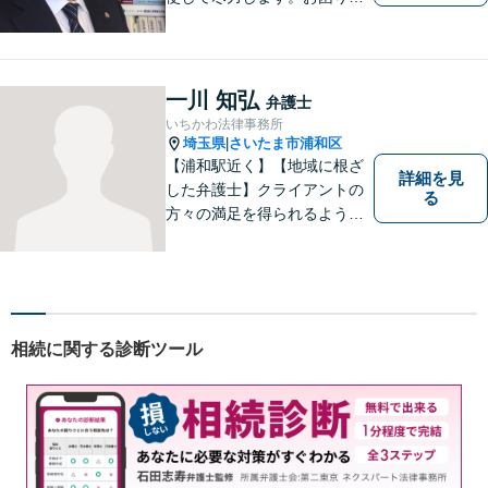
方はお気軽にご相談くださ
い。
一川 知弘
弁護士
いちかわ法律事務所
埼玉県
さいたま市浦和区
|
【浦和駅近く】【地域に根ざ
詳細を見
した弁護士】クライアントの
る
方々の満足を得られるよう最
善を尽くします。交通事故／
離婚問題／刑事事件／労働問
題／企業法務など、幅広く対
応可能。【明確な料金体系】
法律トラブルでお悩みの方
相続に関する診断ツール
は、どうぞお気軽にご相談く
ださい。