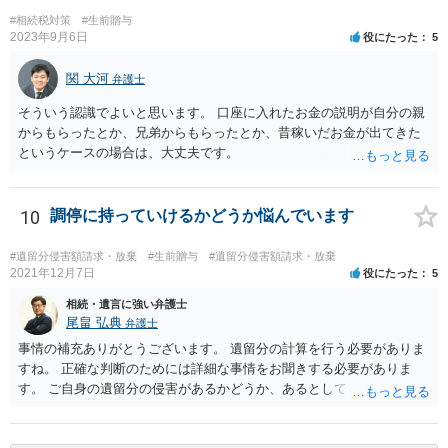
選任したのか 即ち、復代理人の選任は有効なのかという問題もあ
#相続税対策
#生前贈与
ると思います。
2023年9月6日
役にたった
5
関 大河
弁護士
そういう認識でよいと思います。 口座に入れたお金の説明が自分の親
からもらったとか、兄弟からもらったとか、昔稼いだお金が出てきた
というケースの場合は、大丈夫です。
10
調停に持っていけるかどうか悩んでいます
#遺留分侵害額請求・放棄
#生前贈与
#遺留分侵害額請求・放棄
2021年12月7日
役にたった
5
相続・遺言に強い弁護士
尾畠 弘典
弁護士
事情の補充ありがとうございます。 遺留分の計算を行う必要がありま
すね。 正確な判断のためには詳細な事情をお聞きする必要がありま
す。 ご自身の遺留分の侵害があるかどうか、あるとしてどの程度の金
額となるかを正確に把握されたいのであれば、一度お近くの弁護士に
相談されるのが良いと思います。