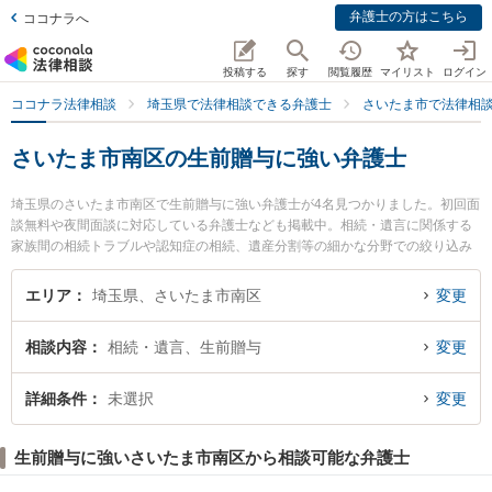
弁護士の方はこちら
ココナラへ
投稿する
探す
閲覧履歴
マイリスト
ログイン
ココナラ法律相談
埼玉県で法律相談できる弁護士
さいたま市で法律相
さいたま市南区の生前贈与に強い弁護士
埼玉県のさいたま市南区で生前贈与に強い弁護士が4名見つかりました。初回面
談無料や夜間面談に対応している弁護士なども掲載中。相続・遺言に関係する
家族間の相続トラブルや認知症の相続、遺産分割等の細かな分野での絞り込み
検索もでき便利です。特に武蔵浦和法律事務所の峯岸 孝浩弁護士や南浦和はら
だ法律事務所の渡部 和人弁護士、武蔵浦和法律事務所の久保 佑一郎弁護士のプ
エリア
埼玉県、さいたま市南区
変更
ロフィール情報や弁護士費用、強みなどが注目されています。『さいたま市南
区で土日や夜間に発生した生前贈与のトラブルを今すぐに弁護士に相談した
相談内容
相続・遺言、生前贈与
変更
い』『生前贈与のトラブル解決の実績豊富な近くの弁護士を検索したい』『初
回相談無料で生前贈与を法律相談できるさいたま市南区内の弁護士に相談予約
したい』などでお困りの相談者さんにおすすめです。
詳細条件
未選択
変更
生前贈与に強いさいたま市南区から相談可能な弁護士