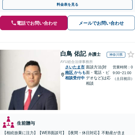
り駅直結でアクセス良好。
料金表を見る
電話でお問い合わせ
メールでお問い合わせ
白鳥 佑記
弁護士
神奈川県
AYU総合法律事務所
さいたま市
面談方法(対
営業時間：0
南区
からも
面・電話・ビ
9:00~21:00
相談受付中
デオなど)は応
（土日祝日）
相談
生前贈与
【相続放棄に注力】【WEB面談可】【夜間・休日対応】不動産が含ま