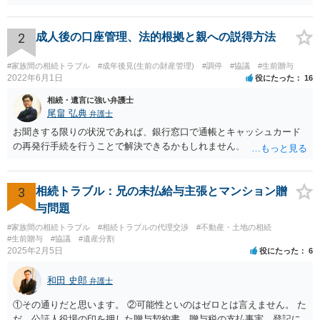
を整え、家裁の鑑定を経る前提で鑑定費用の予納金を用意し、申立て
をしていただければそこから先は進むのではないかと存じます。 ま
た、Aさんの意向を酌みすぎるあまりに後見申立ができない状況にして
2
成人後の口座管理、法的根拠と親への説得方法
いる施設の問題もありますので、当該地域の地域包括支援センターに
ご相談されるのもひとつの方法です。
#家族間の相続トラブル
#成年後見(生前の財産管理)
#調停
#協議
#生前贈与
2022年6月1日
役にたった
16
相続・遺言に強い弁護士
尾畠 弘典
弁護士
お聞きする限りの状況であれば、銀行窓口で通帳とキャッシュカード
の再発行手続を行うことで解決できるかもしれません。
3
相続トラブル：兄の未払給与主張とマンション贈
与問題
#家族間の相続トラブル
#相続トラブルの代理交渉
#不動産・土地の相続
#生前贈与
#協議
#遺産分割
2025年2月5日
役にたった
6
和田 史郎
弁護士
①その通りだと思います。 ②可能性といのはゼロとは言えません。 た
だ、公証人役場の印を押した贈与契約書、贈与税の支払事実、登記に