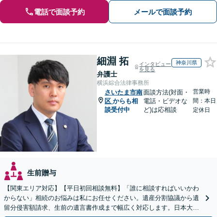
電話で面談予約
メールで面談予約
細淵 拓
神奈川県
インタビュー
を見る
弁護士
横浜綜合法律事務所
営業時
さいたま市南
面談方法(対面・
区
からも相
電話・ビデオな
間：本日
談受付中
ど)は応相談
定休日
生前贈与
【関東エリア対応】【平日初回相談無料】「誰に相談すればいいかわ
からない」相続のお悩みは私にお任せください。遺産分割協議から遺
留分侵害額請求、生前の遺言書作成まで幅広く対応します。日本大通