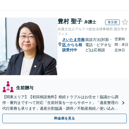
豊村 聖子
弁護士
東京都
弁護士法人アルファ総合法律事務所 国分寺オ
フィス
営業時
さいたま市南
面談方法(対面・
区
からも相
電話・ビデオな
間：本日
談受付中
ど)は応相談
定休日
生前贈与
【関東エリア】【初回相談無料】相続トラブルはお任せ！協議から調
停・審判まですべて対応「生前対策を一からサポート」「遺産整理の
代行業務も承ります」遺産分割協議・調停／不動産相続／使い込み／
遺留分侵害額請求／相続放棄【完全個室】
料金表を見る