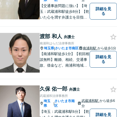
分
【交通事故問題に強い】【埼
詳細を見
玉：武蔵浦和駅徒歩8分】【乾
る
いた心を潤す弁護士を目指し
ています】大手損保会社案件
の経験が多く、交通事故被害
者の方にとって相手の出方が
渡部 和人
弁護士
わかる弁護士です。
南浦和はらだ法律事務所
埼玉県
さいたま市南区
南浦和駅
から徒歩1分
|
【南浦和駅徒歩1分】【初回相
詳細を見
談無料】離婚、相続、交通事
る
故、借金など。南浦和地域の
方々に密着して問題解決させ
て頂いています。ご依頼者さ
まにとって何が一番最適なの
久保 佑一郎
かを常に考えて弁護に取り組
弁護士
んでまいります。
武蔵浦和法律事務所
武蔵浦和駅
から徒歩6
埼玉
さいたま市南
|
県
区
分
【埼玉：武蔵浦和駅6分】【乾
詳細を見