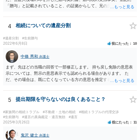
「贈与」と記載されていること、の証拠からして、兄の主張は通らな
いようには思います。 ③④その通りだと思います。 話し合いで折り合
わなければ、遺産分割調停を申し立てて進めるのがベターのような気
がしますね。
4
相続についての遺産分割
#遺産分割
#生前贈与
2022年6月8日
役にたった
10
中條 秀和
弁護士
まず、先ほどの当職の回答で一部修正します。 持ち戻し免除の意思表
示については、黙示の意思表示でも認められる場合があります。 た
だ、その場合は、既に亡くなっている方の意思を推定することになり
ますので、なかなか立証のハードルは高いと思われます。それゆえ、
持ち戻し免除の意思表示は書面で明確にしておいていただくべきとい
う結論は変わりません。 誤解を与えるような回答でした。失礼しまし
5
提出期限を守らないのは良くあること？
た。 文言については、「〇〇に対する生前贈与による特別受益の持ち
戻しをすべて免除する」というのがオーソドックスなものですが、ご
#家族間の相続トラブル
#不動産・土地の相続
#相続トラブルの代理交渉
心配ならば、弁護士のところに行って、特別受益となりそうな贈与に
#生前贈与
#遺言の真偽鑑定・遺言無効
#遺言
2025年3月26日
役にたった
11
ついて説明した上で、適切な文言についてご相談してみてはいかがで
しょうか。
鬼沢 健士
弁護士