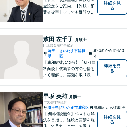
詳細を見
金設定をご案内。【詐欺・消
る
費者被害】少しでも疑問や不
安を感じた場合はすぐにご相
談を。【不動産・住まい】幅
広い問題に対応しています。
【刑事事件】スピーディーな
濱田 左千子
弁護士
接見を重視！少年事件は子ど
田原総合法律事務所
もたちの将来を見据えてサポ
浦和駅
から徒歩10
埼玉
さいたま市浦和
|
ート。
県
区
分
【浦和駅徒歩13分】【初回無
詳細を見
料面談】依頼者の方の心情を
る
よく理解し、笑顔を取り戻す
ための弁護を行います。離
婚・男女問題／親権／遺産・
相続／交通事故のお困りごと
早坂 英雄
弁護士
はお任せください！休日・夜
早坂法律事務所
間にも対応可能◎【駐車場あ
埼玉県
さいたま市浦和区
浦和駅
から徒歩9分
|
り】
【初回相談無料】ベストな解
詳細を見
決を目指し、経験と実績を駆
る
使して尽力します。お困りの