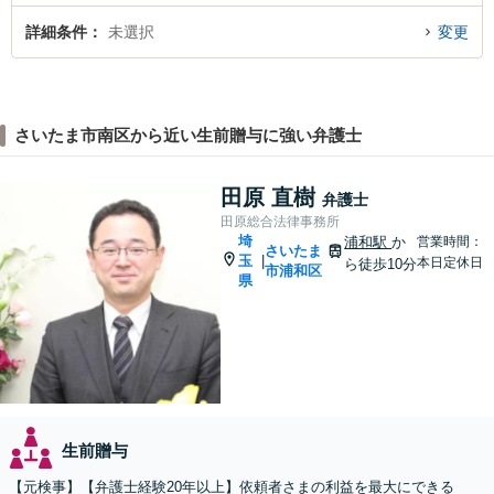
詳細条件
未選択
変更
さいたま市南区から近い生前贈与に強い弁護士
田原 直樹
弁護士
田原総合法律事務所
埼
浦和駅
か
営業時間：
さいたま
玉
|
本日定休日
ら徒歩10分
市浦和区
県
生前贈与
【元検事】【弁護士経験20年以上】依頼者さまの利益を最大にできる