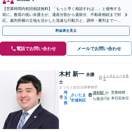
【営業時間内初回相談無料】「もっと早く相談すれば…」と後悔する
前に。敷居の低い弁護士が、遺産分割から遺留分、不動産相続まで対
応。裁判所横の立地を活かした迅速な行動力と、調停・審判まで一貫
対応できるのが強みです。埼玉県内出張も可能です。
料金表を見る
電話でお問い合わせ
メールでお問い合わせ
木村 新一
弁護
インタビューを見
る
士
まつもと総合法律事務所
埼
浦和駅
か
営業時間：
さいたま
玉
|
本日定休日
ら徒歩7分
市浦和区
県