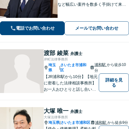
など幅広い案件を数多く手掛けて来ま
した。いかなる事案でも核心を押さえ
ること、お話の中からポイントを掘り
出すことを心がけています。まずはご
電話でお問い合わせ
メールでお問い合わせ
相談ください。
渡部 綾菜
弁護士
岸町法律事務所
浦和駅
から徒歩10
埼玉
さいたま市浦和
|
県
区
分
【JR浦和駅から10分】【地元
詳細を見
に密着した法律相談事務所】
る
お一人おひとりと話し合い、
その方の希望に沿った提案を
行っております。お役に立て
ることがあれば、ぜひお手伝
大塚 唯一
弁護士
いさせてください。【平日21
大塚法律事務所
時まで対応可】
埼玉県
さいたま市浦和区
浦和駅
から徒歩9分
|
【借金・債務整理】柔軟な料