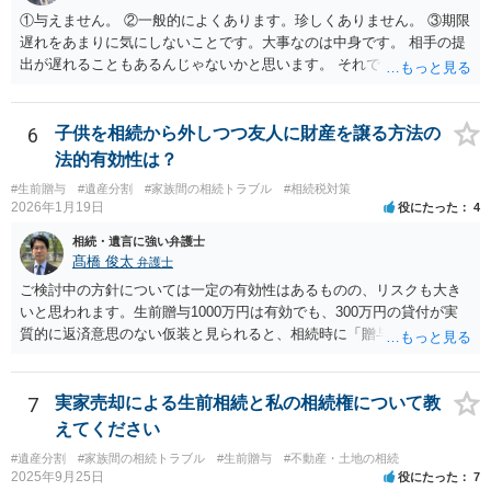
①与えません。 ②一般的によくあります。珍しくありません。 ③期限
遅れをあまりに気にしないことです。大事なのは中身です。 相手の提
出が遅れることもあるんじゃないかと思います。 それでもあなた有利
にはなりません。
6
子供を相続から外しつつ友人に財産を譲る方法の
法的有効性は？
#生前贈与
#遺産分割
#家族間の相続トラブル
#相続税対策
2026年1月19日
役にたった
4
相続・遺言に強い弁護士
髙橋 俊太
弁護士
ご検討中の方針については一定の有効性はあるものの、リスクも大き
いと思われます。生前贈与1000万円は有効でも、300万円の貸付が実
質的に返済意思のない仮装と見られると、相続時に「贈与」と評価さ
れ、子から遺留分侵害額請求を受ける可能性があります。 その他の方
法として考えられるものとしては、 ①信託（家族信託・目的信託） 財
産を信託口に移し、受託者（信頼できる友人や専門職）に管理させ、
7
実家売却による生前相続と私の相続権について教
・生存中はあなたの生活費・介護費に優先充当 ・残余を友人や慈善団
えてください
体へ と使途を厳格に指定。相続ではなく信託帰属になるため、子の関
#遺産分割
#家族間の相続トラブル
#生前贈与
#不動産・土地の相続
与を大きく排除できます。 ②遺言＋生命保険の組合せ 生活資金は手元
2025年9月25日
役にたった
7
に残し、余剰資金で受取人を友人・団体にした保険を活用。保険金は