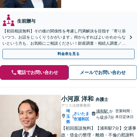
生前贈与
【初回相談無料】その後の関係性を考慮し円満解決を目指す「寄り添
いつつ、お話をじっくりうかがいます」何からすればよいかわからな
いという方も、お気軽にご相談ください！財産調査・相続人調査／相
続放棄／使い込み／遺留分侵害額請求ほか
料金表を見る
電話でお問い合わせ
メールでお問い合わせ
小河原 洋和
弁護士
アリス法律事務所
埼
浦和駅
か
営業時間：
さいたま
玉
|
本日定休日
ら徒歩7分
市浦和区
県
【初回面談無料】【浦和駅7分】交通事
故・借金の整理・離婚・不倫の慰謝料