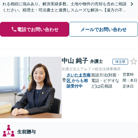
れる相続に強みあり。解決実績多数。土地や物件の売却も含めご相談
ください。税理士・司法書士と連携しスムーズな解決へ【遠方の不動
産もご相談ください】【初回相談30分1000円】
電話でお問い合わせ
メールでお問い合わせ
中山 純子
弁護士
埼玉県
弁護士法人アルファ総合法律事務所
営業時
さいたま市南
面談方法(対面・
区
からも相
電話・ビデオな
間：本日
談受付中
ど)は応相談
定休日
生前贈与