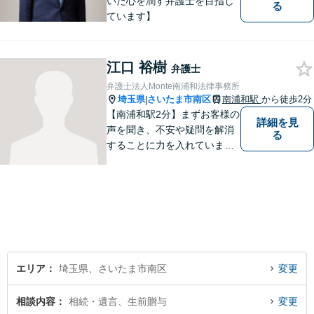
いた心を潤す弁護士を目指し
る
ています】
江口 裕樹
弁護士
弁護士法人Monte南浦和法律事務所
埼玉県
さいたま市南区
南浦和駅
から徒歩2分
|
【南浦和駅2分】まずお客様の
詳細を見
声を聞き、不安や疑問を解消
る
することに力を入れていま
す。一つ一つの疑問に丁寧に
お答えし、紛争の解決までの
道筋を説明することで安心感
を提供します。専門家の助言
で解決できる悩みも多いです
ので、お気軽にご相談くださ
い。
エリア
埼玉県、さいたま市南区
変更
相談内容
相続・遺言、生前贈与
変更