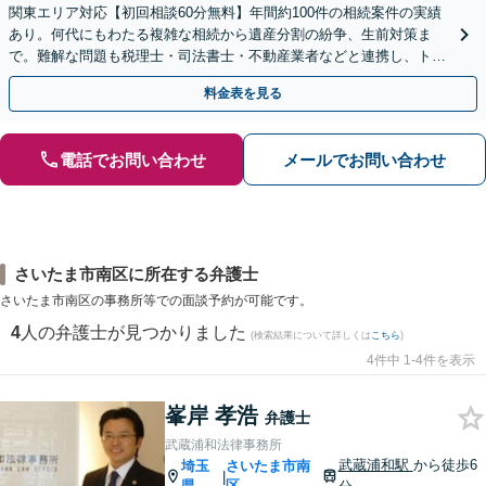
関東エリア対応【初回相談60分無料】年間約100件の相続案件の実績
あり。何代にもわたる複雑な相続から遺産分割の紛争、生前対策ま
で。難解な問題も税理士・司法書士・不動産業者などと連携し、トー
タルサポートで解決へ。まずはお気軽にご相談ください。
料金表を見る
電話でお問い合わせ
メールでお問い合わせ
さいたま市南区に所在する弁護士
さいたま市南区の事務所等での面談予約が可能です。
4
人の弁護士が見つかりました
(検索結果について詳しくは
こちら
)
4件中 1-4件を表示
峯岸 孝浩
弁護士
武蔵浦和法律事務所
武蔵浦和駅
から徒歩6
埼玉
さいたま市南
|
県
区