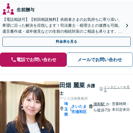
生前贈与
【電話相談可】【初回相談無料】依頼者さまのお気持ちに寄り添い、
希望に沿った解決を目指します！司法書士・税理士との連携も可能。
遺言書作成・成年後見などの生前の相続対策のご相談も承ります。
【夜間／休日の相談可能】
料金表を見る
電話でお問い合わせ
メールでお問い合わせ
田畑 麗菜
弁護
インタビューを見
る
士
アリス法律事務所
埼
浦和駅
か
営業時間：
さいたま
玉
|
本日定休日
ら徒歩7分
市浦和区
県