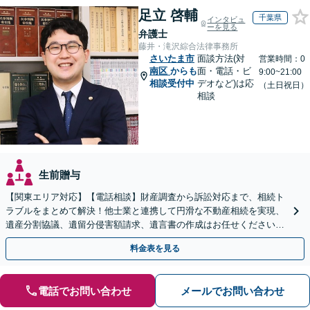
足立 啓輔
千葉県
インタビュ
ーを見る
弁護士
藤井・滝沢綜合法律事務所
さいたま市
面談方法(対
営業時間：0
南区
からも
面・電話・ビ
9:00~21:00
相談受付中
デオなど)は応
（土日祝日）
相談
生前贈与
【関東エリア対応】【電話相談】財産調査から訴訟対応まで、相続ト
ラブルをまとめて解決！他士業と連携して円滑な不動産相続を実現、
遺産分割協議、遺留分侵害額請求、遺言書の作成はお任せください。
明確な料金体系【オンライン面談可能】
料金表を見る
電話でお問い合わせ
メールでお問い合わせ