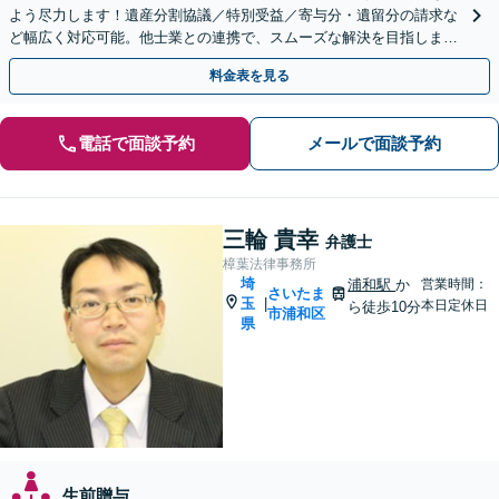
よう尽力します！遺産分割協議／特別受益／寄与分・遺留分の請求な
ど幅広く対応可能。他士業との連携で、スムーズな解決を目指しま
す。お早めにご相談ください【初回相談無料】
料金表を見る
電話で面談予約
メールで面談予約
三輪 貴幸
弁護士
樟葉法律事務所
埼
浦和駅
か
営業時間：
さいたま
玉
|
本日定休日
ら徒歩10分
市浦和区
県
生前贈与