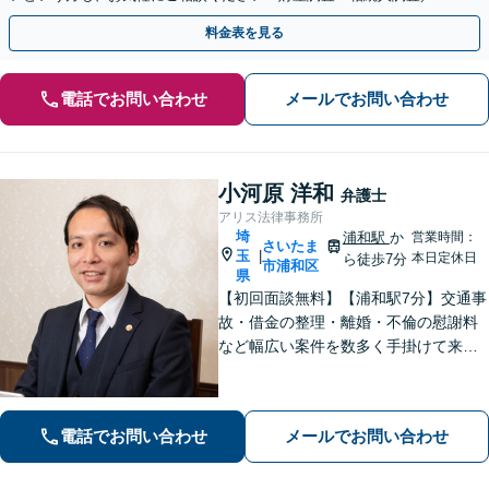
続放棄／使い込み／遺留分侵害額請求ほか
料金表を見る
電話でお問い合わせ
メールでお問い合わせ
小河原 洋和
弁護士
アリス法律事務所
埼
浦和駅
か
営業時間：
さいたま
玉
|
本日定休日
ら徒歩7分
市浦和区
県
【初回面談無料】【浦和駅7分】交通事
故・借金の整理・離婚・不倫の慰謝料
など幅広い案件を数多く手掛けて来ま
した。いかなる事案でも核心を押さえ
ること、お話の中からポイントを掘り
出すことを心がけています。まずはご
電話でお問い合わせ
メールでお問い合わせ
相談ください。