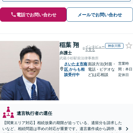
電話でお問い合わせ
メールでお問い合わせ
稲葉 翔
神奈川県
インタビュー
を見る
弁護士
武蔵小杉駅前法律事務所
営業時
さいたま市南
面談方法(対面・
区
からも相
電話・ビデオな
間：本日
談受付中
ど)は応相談
定休日
遺言執行者の選任
【関東エリア対応】相続放棄の期限が迫っている、遺留分を請求した
いなど、相続問題は早めの対応が重要です。遺言書作成から調停、事