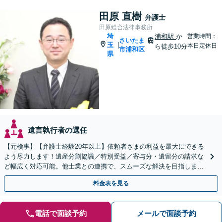
田原 直樹
弁護士
田原総合法律事務所
埼
浦和駅
か
営業時間：
さいたま
玉
|
本日定休日
ら徒歩10分
市浦和区
県
遺言執行者の選任
【元検事】【弁護士経験20年以上】依頼者さまの利益を最大にできる
よう尽力します！遺産分割協議／特別受益／寄与分・遺留分の請求な
ど幅広く対応可能。他士業との連携で、スムーズな解決を目指しま
す。お早めにご相談ください【初回相談無料】
料金表を見る
電話で面談予約
メールで面談予約