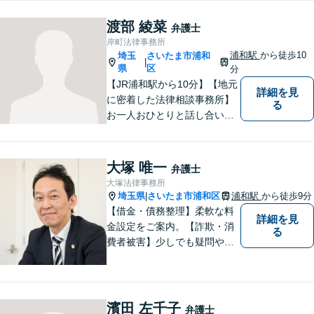
渡部 綾菜
弁護士
岸町法律事務所
浦和駅
から徒歩10
埼玉
さいたま市浦和
|
県
区
分
【JR浦和駅から10分】【地元
詳細を見
に密着した法律相談事務所】
る
お一人おひとりと話し合い、
その方の希望に沿った提案を
行っております。お役に立て
ることがあれば、ぜひお手伝
大塚 唯一
弁護士
いさせてください。【平日21
大塚法律事務所
時まで対応可】
埼玉県
さいたま市浦和区
浦和駅
から徒歩9分
|
【借金・債務整理】柔軟な料
詳細を見
金設定をご案内。【詐欺・消
る
費者被害】少しでも疑問や不
安を感じた場合はすぐにご相
談を。【不動産・住まい】幅
広い問題に対応しています。
【刑事事件】スピーディーな
濱田 左千子
弁護士