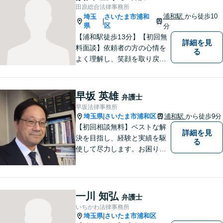
接見を重視！少年事件は子ど
田原総合法律事務所
もたちの将来を見据えてサポ
浦和駅
から徒歩10
埼玉
さいたま市浦和
|
ート。
県
区
分
【浦和駅徒歩13分】【初回無
詳細を見
料面談】依頼者の方の心情を
る
よく理解し、笑顔を取り戻す
ための弁護を行います。離
婚・男女問題／親権／遺産・
相続／交通事故のお困りごと
早坂 英雄
弁護士
はお任せください！休日・夜
早坂法律事務所
間にも対応可能◎【駐車場あ
埼玉県
さいたま市浦和区
浦和駅
から徒歩9分
|
り】
【初回相談無料】ベストな解
詳細を見
決を目指し、経験と実績を駆
る
使して尽力します。お困りの
方はお気軽にご相談くださ
い。
一川 知弘
弁護士
いちかわ法律事務所
埼玉県
さいたま市浦和区
|