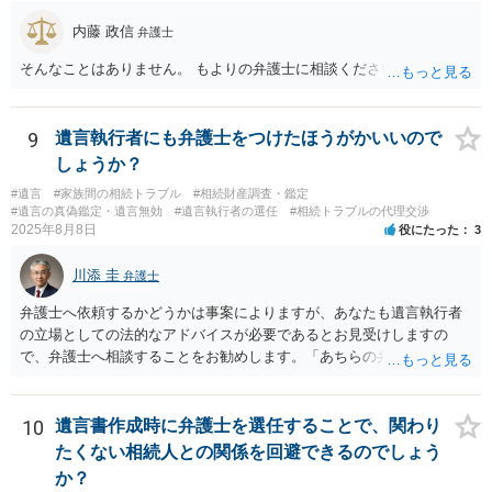
内藤 政信
弁護士
そんなことはありません。 もよりの弁護士に相談ください。
9
遺言執行者にも弁護士をつけたほうがかいいので
しょうか？
#遺言
#家族間の相続トラブル
#相続財産調査・鑑定
#遺言の真偽鑑定・遺言無効
#遺言執行者の選任
#相続トラブルの代理交渉
2025年8月8日
役にたった
3
川添 圭
弁護士
弁護士へ依頼するかどうかは事案によりますが、あなたも遺言執行者
の立場としての法的なアドバイスが必要であるとお見受けしますの
で、弁護士へ相談することをお勧めします。「あちらの弁護士」（元
嫁と娘の弁護士のことでしょうか）へ聴いても、自分に有利な主張や
誘導しかしてこないと思います。
10
遺言書作成時に弁護士を選任することで、関わり
たくない相続人との関係を回避できるのでしょう
か？