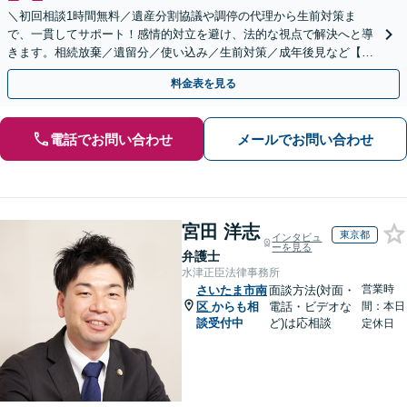
＼初回相談1時間無料／遺産分割協議や調停の代理から生前対策ま
で、一貫してサポート！感情的対立を避け、法的な視点で解決へと導
きます。相続放棄／遺留分／使い込み／生前対策／成年後見など【W
EB面談対応】
料金表を見る
電話でお問い合わせ
メールでお問い合わせ
宮田 洋志
東京都
インタビュ
ーを見る
弁護士
水津正臣法律事務所
営業時
さいたま市南
面談方法(対面・
区
からも相
電話・ビデオな
間：本日
談受付中
ど)は応相談
定休日