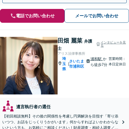
電話でお問い合わせ
メールでお問い合わせ
田畑 麗菜
弁護
インタビューを見
る
士
アリス法律事務所
埼
浦和駅
か
営業時間：
さいたま
玉
|
本日定休日
ら徒歩7分
市浦和区
県
遺言執行者の選任
【初回相談無料】その後の関係性を考慮し円満解決を目指す「寄り添
いつつ、お話をじっくりうかがいます」何からすればよいかわからな
いという方も、お気軽にご相談ください！財産調査・相続人調査／相