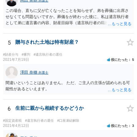
岡田 晃朝
弁護士
この場合、直ちに父が亡くなったことを知らせず、弟を葬儀に出席さ
せなくても問題ないですか。葬儀をが終わった後に、私は遺言執行者
として弟に遺言書の内容、財産目録等（遺言執行者の職務）を知らせ
ればよいですか。 葬儀は喪主が主催する行事ですから、誰を参加させ
るかは喪主の自由です。 呼ばなくてもかまいません。 そもそも、そう
いう法律関係にありません。 遺言の内容と遺産の総額の通知、公正証
5
贈与された土地は特有財産？
書でない場合は遺言の検認については、執行者に通知義務があるの
で、対応しましょう。 そのあとは遺留分の請求などがあればそれへの
#財産分与
#審判
#遺言執行者の選任
対応となるでしょう。
2021年7月19日
役にたった
5
澤田 奈穗
弁護士
間違いということはありません。 ただ、ご主人の主張が認められる可
能性があるといえます。
6
生前に親から相続するかどうか
#固定資産税
#遺言執行者の選任
#口座凍結解除
2021年4月12日
役にたった
3