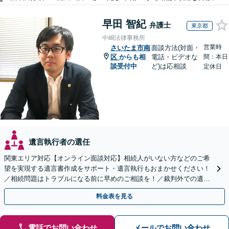
早田 智紀
弁護士
東京都
中嶋法律事務所
営業時
さいたま市南
面談方法(対面・
区
からも相
電話・ビデオな
間：本日
談受付中
ど)は応相談
定休日
遺言執行者の選任
関東エリア対応【オンライン面談対応】相続人がいない方などのご希
望を実現する遺言書作成をサポート・遺言執行もおまかせください！
／相続問題はトラブルになる前に早めのご相談を！／裁判外での遺産
分割協議の経験多数【完全個室】
料金表を見る
電話でお問い合わせ
メールでお問い合わせ