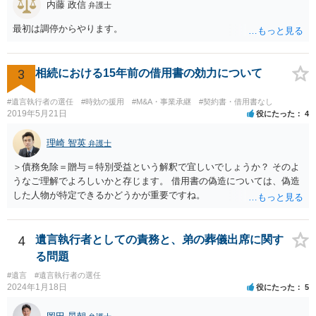
内藤 政信
弁護士
最初は調停からやります。
3
相続における15年前の借用書の効力について
#遺言執行者の選任
#時効の援用
#M&A・事業承継
#契約書・借用書なし
2019年5月21日
役にたった
4
理崎 智英
弁護士
＞債務免除＝贈与＝特別受益という解釈で宜しいでしょうか？ そのよ
うなご理解でよろしいかと存じます。 借用書の偽造については、偽造
した人物が特定できるかどうかが重要ですね。
4
遺言執行者としての責務と、弟の葬儀出席に関す
る問題
#遺言
#遺言執行者の選任
2024年1月18日
役にたった
5