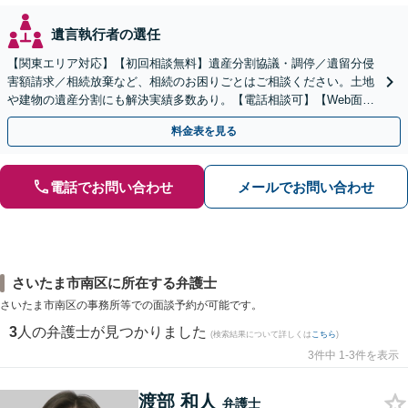
遺言執行者の選任
【関東エリア対応】【初回相談無料】遺産分割協議・調停／遺留分侵
害額請求／相続放棄など、相続のお困りごとはご相談ください。土地
や建物の遺産分割にも解決実績多数あり。【電話相談可】【Web面談
可】遺言書作成や財産の整理など生前対策もサポート
料金表を見る
電話でお問い合わせ
メールでお問い合わせ
さいたま市南区に所在する弁護士
さいたま市南区の事務所等での面談予約が可能です。
3
人の弁護士が見つかりました
(検索結果について詳しくは
こちら
)
3件中 1-3件を表示
渡部 和人
弁護士