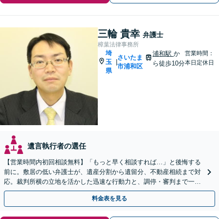
三輪 貴幸
弁護士
樟葉法律事務所
埼
浦和駅
か
営業時間：
さいたま
玉
|
本日定休日
ら徒歩10分
市浦和区
県
遺言執行者の選任
【営業時間内初回相談無料】「もっと早く相談すれば…」と後悔する
前に。敷居の低い弁護士が、遺産分割から遺留分、不動産相続まで対
応。裁判所横の立地を活かした迅速な行動力と、調停・審判まで一貫
対応できるのが強みです。埼玉県内出張も可能です。
料金表を見る