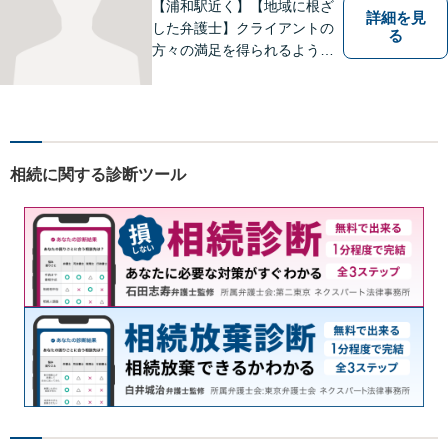
【浦和駅近く】【地域に根ざ
詳細を見
した弁護士】クライアントの
る
方々の満足を得られるよう最
善を尽くします。交通事故／
離婚問題／刑事事件／労働問
題／企業法務など、幅広く対
応可能。【明確な料金体系】
法律トラブルでお悩みの方
相続に関する診断ツール
は、どうぞお気軽にご相談く
ださい。