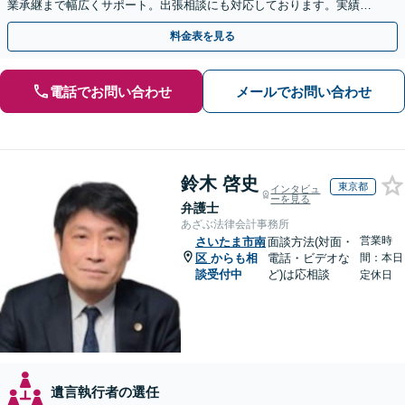
業承継まで幅広くサポート。出張相談にも対応しております。実績豊
富な当事務所へ今すぐご連絡ください【初回相談無料】
料金表を見る
電話でお問い合わせ
メールでお問い合わせ
鈴木 啓史
東京都
インタビュ
ーを見る
弁護士
あざぶ法律会計事務所
営業時
さいたま市南
面談方法(対面・
区
からも相
電話・ビデオな
間：本日
談受付中
ど)は応相談
定休日
遺言執行者の選任