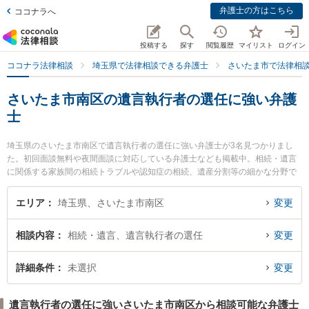
弁護士の方はこちら
ココナラへ
投稿する
探す
閲覧履歴
マイリスト
ログイン
ココナラ法律相談
埼玉県で法律相談できる弁護士
さいたま市で法律相
さいたま市南区の遺言執行者の選任に強い弁護
士
埼玉県のさいたま市南区で遺言執行者の選任に強い弁護士が3名見つかりまし
た。初回面談無料や夜間面談に対応している弁護士なども掲載中。相続・遺言
に関係する家族間の相続トラブルや認知症の相続、遺産分割等の細かな分野で
の絞り込み検索もでき便利です。特に南浦和はらだ法律事務所の渡部 和人弁護
士や武蔵浦和法律事務所の久保 佑一郎弁護士、弁護士法人Monte南浦和法律事
エリア
埼玉県、さいたま市南区
変更
務所の江口 裕樹弁護士のプロフィール情報や弁護士費用、強みなどが注目され
ています。『さいたま市南区で土日や夜間に発生した遺言執行者の選任のトラ
相談内容
相続・遺言、遺言執行者の選任
変更
ブルを今すぐに弁護士に相談したい』『遺言執行者の選任のトラブル解決の実
績豊富な近くの弁護士を検索したい』『初回相談無料で遺言執行者の選任を法
律相談できるさいたま市南区内の弁護士に相談予約したい』などでお困りの相
詳細条件
未選択
変更
談者さんにおすすめです。
遺言執行者の選任に強いさいたま市南区から相談可能な弁護士