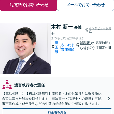
電話でお問い合わせ
メールでお問い合わせ
木村 新一
弁護
インタビューを見
る
士
まつもと総合法律事務所
埼
浦和駅
か
営業時間：
さいたま
玉
|
本日定休日
ら徒歩7分
市浦和区
県
遺言執行者の選任
【電話相談可】【初回相談無料】依頼者さまのお気持ちに寄り添い、
希望に沿った解決を目指します！司法書士・税理士との連携も可能。
遺言書作成・成年後見などの生前の相続対策のご相談も承ります。
【夜間／休日の相談可能】
料金表を見る