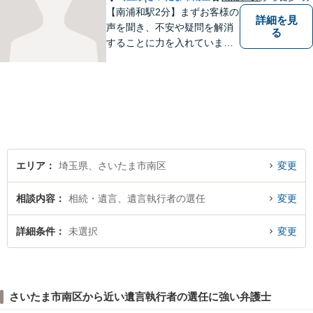
【南浦和駅2分】まずお客様の
詳細を見
声を聞き、不安や疑問を解消
る
することに力を入れていま
す。一つ一つの疑問に丁寧に
お答えし、紛争の解決までの
道筋を説明することで安心感
を提供します。専門家の助言
で解決できる悩みも多いです
ので、お気軽にご相談くださ
い。
エリア
埼玉県、さいたま市南区
変更
相談内容
相続・遺言、遺言執行者の選任
変更
詳細条件
未選択
変更
さいたま市南区から近い遺言執行者の選任に強い弁護士