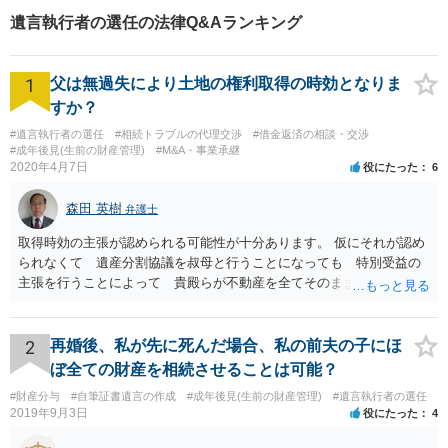
遺言執行者の選任の法律Q&Aランキング
1
父は無過失により土地の権利取得の時効となりま
すか？
#遺言執行者の選任
#相続トラブルの代理交渉
#借金返済の相談・交渉
#成年後見(生前の財産管理)
#M&A・事業承継
2020年4月7日
役にたった
6
森田 英樹
弁護士
取得時効の主張が認められる可能性が十分あります。 仮にそれが認め
られなくて 遺産分割協議を叔母と行うことになっても 特別受益の
主張を行うことによって 貴殿らが不動産を全てそのまま取得できる
ことが可能でしょう。
2
再婚後、私が先に死んだ場合、私の前夫の子にほ
ぼ全ての財産を相続させることは可能？
#財産分与
#自筆証書遺言の作成
#成年後見(生前の財産管理)
#遺言執行者の選任
2019年9月3日
役にたった
4