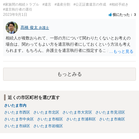
#家族間の相続トラブル
#遺言
#遺産分割
#公正証書遺言の作成
#相続手続き
#遺言執行者の選任
2023年9月1日
役にたった
3
髙橋 俊太
弁護士
相続人が複数おられて、一部の方について関わりたくないとお考えの
場合は、関わってもよい方を遺言執行者にしておくという方法も考え
られます。もちろん、弁護士を遺言執行者に指定することもできます
が、（関わってもよい）相続人を遺言執行者に指定しておいて、その
方に再委任の権限を付与しておくという方法もあります。 一度、弁護
士に直接ご相談されることをお勧めいたします。
もっとみる
近くの市区町村を選び直す
さいたま市内
さいたま市西区
さいたま市北区
さいたま市大宮区
さいたま市見沼区
さいたま市中央区
さいたま市桜区
さいたま市浦和区
さいたま市南区
さいたま市緑区
さいたま市岩槻区