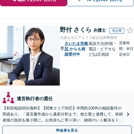
野付 さくら
弁護士
埼玉県
弁護士法人アルファ総合法律事務所
営業時
さいたま市南
面談方法(対面・
区
からも相
電話・ビデオな
間：本日
談受付中
ど)は応相談
定休日
遺言執行者の選任
【初回相談60分無料】【関東エリア対応】年間約100件の相続案件の
実績あり。「遺言書作成から遺産分割まで」他士業と連携して、依頼
者様の負担を最小限に。お気持ちに寄り添い、納得のいく解決をトー
タル・サポート【当日・夜間（18時まで）の相談可】
料金表を見る