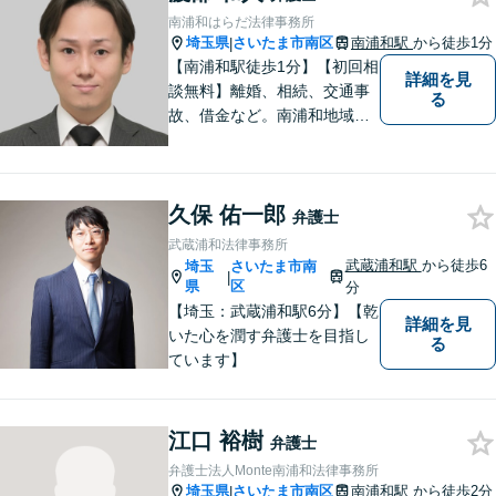
南浦和はらだ法律事務所
埼玉県
さいたま市南区
南浦和駅
から徒歩1分
|
【南浦和駅徒歩1分】【初回相
詳細を見
談無料】離婚、相続、交通事
る
故、借金など。南浦和地域の
方々に密着して問題解決させ
て頂いています。ご依頼者さ
まにとって何が一番最適なの
久保 佑一郎
かを常に考えて弁護に取り組
弁護士
んでまいります。
武蔵浦和法律事務所
武蔵浦和駅
から徒歩6
埼玉
さいたま市南
|
県
区
分
【埼玉：武蔵浦和駅6分】【乾
詳細を見
いた心を潤す弁護士を目指し
る
ています】
江口 裕樹
弁護士
弁護士法人Monte南浦和法律事務所
埼玉県
さいたま市南区
南浦和駅
から徒歩2分
|