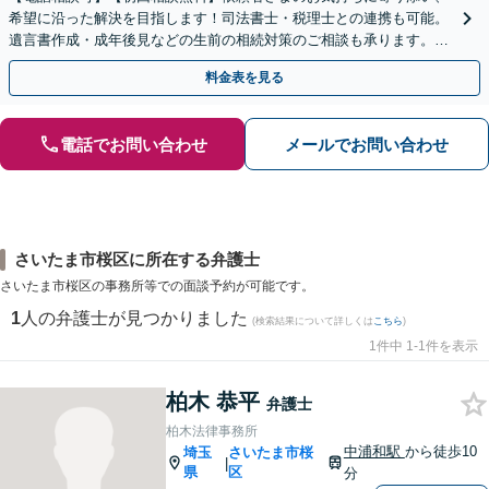
希望に沿った解決を目指します！司法書士・税理士との連携も可能。
遺言書作成・成年後見などの生前の相続対策のご相談も承ります。
【夜間／休日の相談可能】
料金表を見る
電話でお問い合わせ
メールでお問い合わせ
さいたま市桜区に所在する弁護士
さいたま市桜区の事務所等での面談予約が可能です。
1
人の弁護士が見つかりました
(検索結果について詳しくは
こちら
)
1件中 1-1件を表示
柏木 恭平
弁護士
柏木法律事務所
中浦和駅
から徒歩10
埼玉
さいたま市桜
|
県
区
分