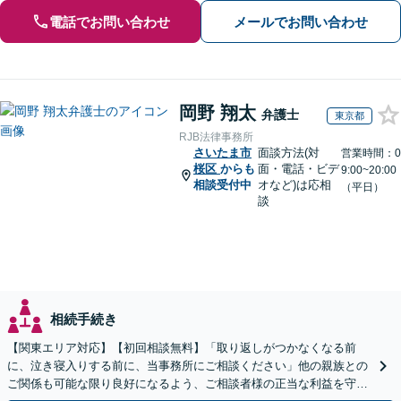
電話でお問い合わせ
メールでお問い合わせ
岡野 翔太
弁護士
東京都
RJB法律事務所
さいたま市
面談方法(対
営業時間：0
桜区
からも
面・電話・ビデ
9:00~20:00
相談受付中
オなど)は応相
（平日）
談
相続手続き
【関東エリア対応】【初回相談無料】「取り返しがつかなくなる前
に、泣き寝入りする前に、当事務所にご相談ください」他の親族との
ご関係も可能な限り良好になるよう、ご相談者様の正当な利益を守り