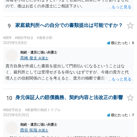
ので、後はお近くの弁護士にご相談下さい。
9
家庭裁判所への自分での書類提出は可能ですか？
#調停
#相続手続き
#遺産分割
2025年5月8日
役にたった
5
相続・遺言に強い弁護士
髙橋 俊太
弁護士
貴方自身が作成した書面を提出して門前払いになるということはな
く、裁判所としては受理せざるを得ないはずですが、今後の貴方と代
理人との信頼関係のことを考えると、貴方の独断で書面を提出したり
裁判所に電話したりするのはお勧めしにくいところです。 現在の弁護
士が主張書面の提出を渋っているようですが、弁護士として提出の実
益がないと考えている可能性もあると思いますので、そのあたりも含
10
身元保証人の賠償義務、契約内容と法改正の影響
めて、弁護士見解を確認等するためによく打ち合わせた方がよいと思
います。単に面倒臭いということで書面提出をしないということであ
#相続手続き
#家族間の相続トラブル
れば、当該弁護士との委任関係を修了した上で、貴方のほうで書面提
2023年9月26日
役にたった
7
出することを検討なさった方がよいでしょう。
相続・遺言に強い弁護士
西谷 拓哉
弁護士