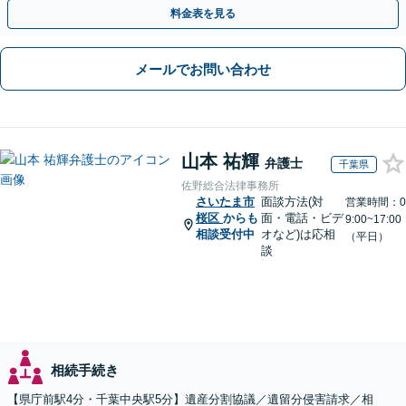
つつ、双方が納得できる着地点を探ります。
料金表を見る
メールでお問い合わせ
山本 祐輝
弁護士
千葉県
佐野総合法律事務所
さいたま市
面談方法(対
営業時間：0
桜区
からも
面・電話・ビデ
9:00~17:00
相談受付中
オなど)は応相
（平日）
談
相続手続き
【県庁前駅4分・千葉中央駅5分】遺産分割協議／遺留分侵害請求／相