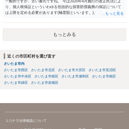
一般的ですが、古い書式ですね。 今は2020年4月施行の改正民法によ
り、個人根保証といういわゆる包括的な損害賠償義務の保証について
は上限を定める必要があります(極度額といいます。)。 この書式にサ
インしても、実際は連帯保証部分は民法465条の2②により無効とな
り、会社側は請求できない可能性が高そうです。
もっとみる
近くの市区町村を選び直す
さいたま市内
さいたま市西区
さいたま市北区
さいたま市大宮区
さいたま市見沼区
さいたま市中央区
さいたま市桜区
さいたま市浦和区
さいたま市南区
さいたま市緑区
さいたま市岩槻区
ココナラ法律相談について