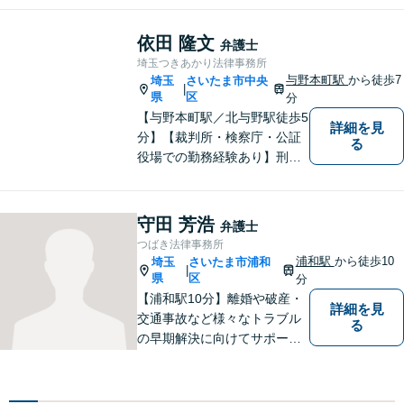
ミがお預かりします。あなた
の代わりに悩み、考え、解決
依田 隆文
弁護士
策をご提案します。
埼玉つきあかり法律事務所
与野本町駅
から徒歩7
埼玉
さいたま市中央
|
県
区
分
【与野本町駅／北与野駅徒歩5
詳細を見
分】【裁判所・検察庁・公証
る
役場での勤務経験あり】刑事
事件・交通事故・離婚など、
お困りごとはなんでもご相談
ください。一人一人に真摯に
守田 芳浩
弁護士
向き合い、納得のいく解決へ
つばき法律事務所
と導いてまいります。【休
浦和駅
から徒歩10
埼玉
さいたま市浦和
|
日・夜間対応】
県
区
分
【浦和駅10分】離婚や破産・
詳細を見
交通事故など様々なトラブル
る
の早期解決に向けてサポート
いたします。「こんなんこと
で弁護士に相談していいのか
分からない」という方も多い