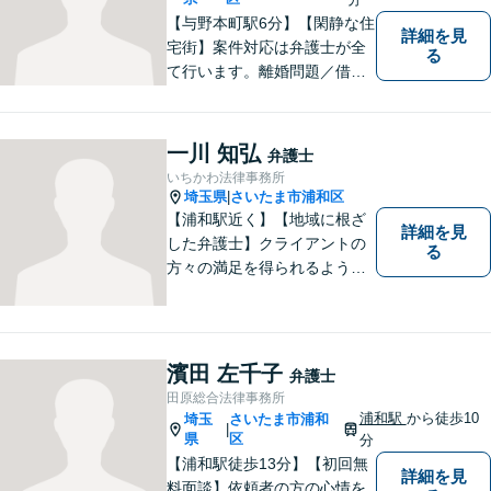
【与野本町駅6分】【閑静な住
詳細を見
宅街】案件対応は弁護士が全
る
て行います。離婚問題／借
金・債務整理／交通事故など
幅広く対応しております。迅
速かつ丁寧な対応を心がけて
一川 知弘
弁護士
おりますので、お気軽にご相
いちかわ法律事務所
談ください。【弁護士歴10年
埼玉県
さいたま市浦和区
|
以上】【初回相談30分無料】
【浦和駅近く】【地域に根ざ
詳細を見
した弁護士】クライアントの
る
方々の満足を得られるよう最
善を尽くします。交通事故／
離婚問題／刑事事件／労働問
題／企業法務など、幅広く対
応可能。【明確な料金体系】
濱田 左千子
弁護士
法律トラブルでお悩みの方
田原総合法律事務所
は、どうぞお気軽にご相談く
浦和駅
から徒歩10
埼玉
さいたま市浦和
|
ださい。
県
区
分
【浦和駅徒歩13分】【初回無
詳細を見
料面談】依頼者の方の心情を