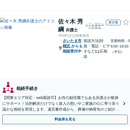
佐々木 秀
東京都
インタビュ
ーを見る
綱
弁護士
TEMPLE法律事務所
さいたま市
面談方法(対
営業時間：0
桜区
からも
面・電話・ビデ
9:00~18:00
相談受付中
オなど)は応相
（平日）
談
相続手続き
【関東エリア対応・web面談可】お寺の副住職でもある弁護士が親身
にサポート！法的解決だけでなく故人の想いやご家族の心に寄り添う
温かな相続を実現します。遺言書作成から、葬儀や納骨先のご紹介な
どご家族の負担をワンストップで軽減。【初回相談無料】
料金表を見る