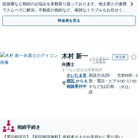
続放棄など相続のお悩みを多数取り扱っております。他士業との連携
でスムーズに解決。不動産の相続など、複雑なトラブルもお任せくだ
さい。【初回面談相談30分無料】
料金表を見る
木村 新一
埼玉県
インタビュ
ーを見る
弁護士
まつもと総合法律事務所
さいたま市
面談方法(対
営業時間：1
桜区
からも
面・電話・ビデ
0:00~17:00
相談受付中
オなど)は応相
（平日）
談
相続手続き
【電話相談可】【初回相談無料】依頼者さまのお気持ちに寄り添い、