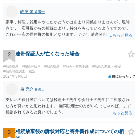
峰岸 泉
弁護士
家事，料理，雑用をやったかどうかはあまり関係ありませんが，現時
点で，一応母親からの相続により，持分をもっているようですので，
これが一応の居住権の根拠となります。 ただ，遺産分割により，母の
持分を父親が取得した場合，住み続けるのは難しいかも知れません。
2
連帯保証人が亡くなった場合
#相続放棄
#相続手続き
#相続放棄
#M&A・事業承継
#相続人調査・確定
#相続財産調査・鑑定
2024年3月6日
役にたった
7
泉 亮介
弁護士
支払いの費目等については税理士の先生や会計士の先生にご相談され
た方が良いかと思われます。 顧問税理士の方がいらっしゃれば、まず
相談されてみると良いでしょう。
3
相続放棄後の訴状対応と答弁書作成についての相