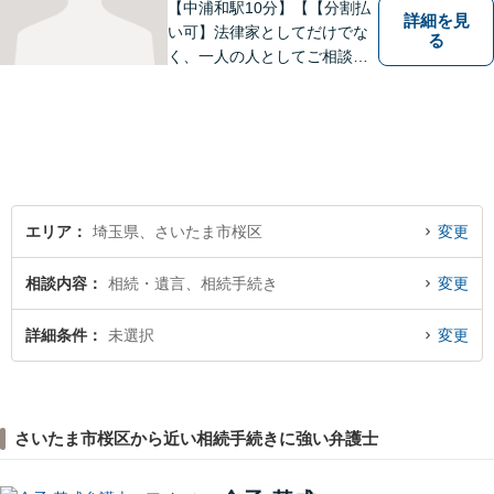
【中浦和駅10分】【【分割払
詳細を見
い可】法律家としてだけでな
る
く、一人の人としてご相談者
様に向き合い、解決策を提案
することを心がけています。
ご依頼いただいた際には、解
決まで責任を持ってサポート
させていただきます。 ぜひご
相談ください。
エリア
埼玉県、さいたま市桜区
変更
相談内容
相続・遺言、相続手続き
変更
詳細条件
未選択
変更
さいたま市桜区から近い相続手続きに強い弁護士