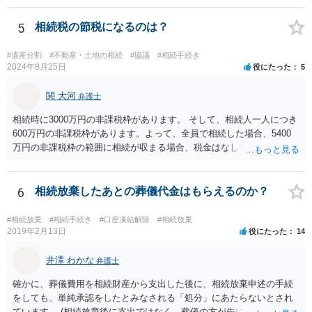
放棄するかどうか決めることができます。 銀行やサラ金が数年も放置
することはありませんので、数年後に借金が発見される可能性はほぼ
5
相続税の節税になるのは？
ありません。 なお、私が扱った相続放棄を検討していた案件で、期間
伸長して調査したところ、サラ金に対する過払金など相当な財産が見
#遺産分割
#不動産・土地の相続
#協議
#相続手続き
つかったため相続したという事例がありました。
2024年8月25日
役にたった
5
関 大河
弁護士
相続時に3000万円の非課税枠があります。 そして、相続人一人につき
600万円の非課税枠があります。よって、全員で相続した場合、5400
万円の非課税枠の範囲に相続が収まる場合、税金はなしです。 一人が
相続放棄すると、600万円の枠が一つ減ります。よって、4800万円の
範囲となります。 一般的には、全員で相続する方が税金はお得です。
また、全員で相続しても、話し合いの結果、親がすべて相続と決める
6
相続放棄したあとの葬儀代金はもらえるのか？
こともできます。この場合でも相続の非課税枠は、全員で相続した540
0万円分使えます。 父が亡くなり、母が全部相続すると、母から三人
#相続放棄
#相続手続き
#口座凍結解除
#相続放棄
で相続する際は、4800万円が非課税枠となります。 そうすると、母が
2019年2月13日
役にたった
14
亡くなってから相続すると、両親のどちらかが亡くなってから相続す
るより非課税の枠が減少します。 計画的に相続をするのがおすすめと
井澤 わかな
弁護士
いうことになります。これ以外にも気をつける点はあるかもしれませ
確かに、葬儀費用を相続財産から支出した後に、相続放棄申述の手続
んので、一度相談して想定するのがおすすめと思います。
をしても、単純承認をしたとみなされる「処分」にあたらないとされ
ています。 (相続放棄後に支出ではなく、葬儀の方が先に来るのが通常