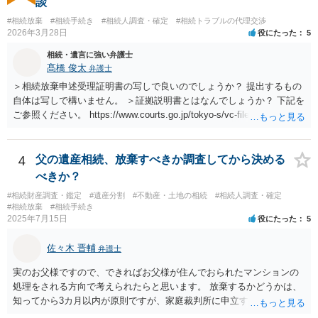
談
#相続放棄
#相続手続き
#相続人調査・確定
#相続トラブルの代理交渉
2026年3月28日
役にたった
5
相続・遺言に強い弁護士
髙橋 俊太
弁護士
＞相続放棄申述受理証明書の写しで良いのでしょうか？ 提出するもの
自体は写しで構いません。 ＞証拠説明書とはなんでしょうか？ 下記を
ご参照ください。 https://www.courts.go.jp/tokyo-s/vc-files/tokyo-s/file/
14-1kisairei.pdf
4
父の遺産相続、放棄すべきか調査してから決める
べきか？
#相続財産調査・鑑定
#遺産分割
#不動産・土地の相続
#相続人調査・確定
#相続放棄
#相続手続き
2025年7月15日
役にたった
5
佐々木 晋輔
弁護士
実のお父様ですので、できればお父様が住んでおられたマンションの
処理をされる方向で考えられたらと思います。 放棄するかどうかは、
知ってから3カ月以内が原則ですが、家庭裁判所に申立すれば3カ月の
期間を伸長することができます。 その間に、財産の状況を調査して、