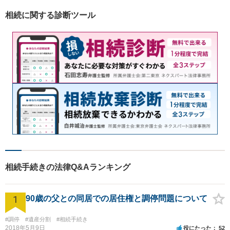
と思いますが、皆さんが話し
相続に関する診断ツール
やすい環境を整えております
ので、お気軽にご相談くださ
い。
相続手続きの法律Q&Aランキング
1
90歳の父との同居での居住権と調停問題について
#調停
#遺産分割
#相続手続き
2018年5月9日
役にたった
52