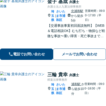
金子 基成
弁護士
弁護士法人九重法律事務所
北浦和駅
営業時間：09:0
埼
さいた
0~17:00（平
玉
ま市浦
から徒歩
|
県
和区
日）
5分
【交通事故事案初回面談無料】【WEB
＆電話相談OK】むち打ち・物損など軽
微な事故〜重い障害・死亡事故まで、
豊富な対応実績。弁護士3名で3,000件
以上の交通事故の実績あり。ご相談、
解決まで全て弁護士が対応し、負担を
電話でお問い合わせ
メールでお問い合わせ
軽減します【北浦和駅7分】
三輪 貴幸
弁護士
樟葉法律事務所
浦和駅
か
営業時間：09:0
埼
さいた
0~18:00（平
玉
ま市浦
ら徒歩10
|
県
和区
日）
分