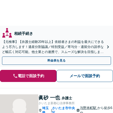
相続手続き
【元検事】【弁護士経験20年以上】依頼者さまの利益を最大にできる
よう尽力します！遺産分割協議／特別受益／寄与分・遺留分の請求な
ど幅広く対応可能。他士業との連携で、スムーズな解決を目指しま
す。お早めにご相談ください【初回相談無料】
料金表を見る
電話で面談予約
メールで面談予約
眞砂 一也
弁護士
さいたま新都心法律事務所
与野本町駅
から徒歩6
埼玉
さいたま市中央
|
県
区
分