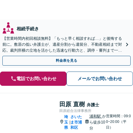
相続手続き
【営業時間内初回相談無料】「もっと早く相談すれば…」と後悔する
前に。敷居の低い弁護士が、遺産分割から遺留分、不動産相続まで対
応。裁判所横の立地を活かした迅速な行動力と、調停・審判まで一貫
対応できるのが強みです。埼玉県内出張も可能です。
料金表を見る
電話でお問い合わせ
メールでお問い合わせ
田原 直樹
弁護士
田原総合法律事務所
浦和駅
か
営業時間：09:0
埼
さいた
0~20:00（平
玉
ま市浦
ら徒歩10
|
県
和区
日）
分