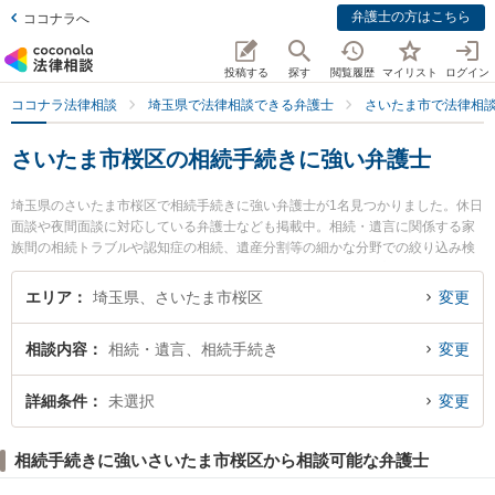
弁護士の方はこちら
ココナラへ
投稿する
探す
閲覧履歴
マイリスト
ログイン
ココナラ法律相談
埼玉県で法律相談できる弁護士
さいたま市で法律相
さいたま市桜区の相続手続きに強い弁護士
埼玉県のさいたま市桜区で相続手続きに強い弁護士が1名見つかりました。休日
面談や夜間面談に対応している弁護士なども掲載中。相続・遺言に関係する家
族間の相続トラブルや認知症の相続、遺産分割等の細かな分野での絞り込み検
索もでき便利です。特に柏木法律事務所の柏木 恭平弁護士のプロフィール情報
や弁護士費用、強みなどが注目されています。『さいたま市桜区で土日や夜間
エリア
埼玉県、さいたま市桜区
変更
に発生した相続手続きのトラブルを今すぐに弁護士に相談したい』『相続手続
きのトラブル解決の実績豊富な近くの弁護士を検索したい』『初回相談無料で
相談内容
相続・遺言、相続手続き
変更
相続手続きを法律相談できるさいたま市桜区内の弁護士に相談予約したい』な
どでお困りの相談者さんにおすすめです。
詳細条件
未選択
変更
相続手続きに強いさいたま市桜区から相談可能な弁護士