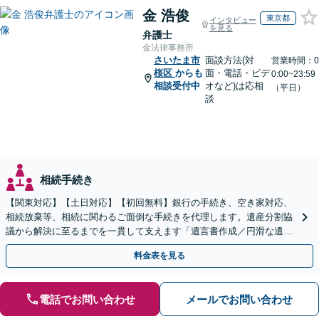
金 浩俊
東京都
インタビュー
を見る
弁護士
金法律事務所
さいたま市
面談方法(対
営業時間：0
桜区
からも
面・電話・ビデ
0:00~23:59
相談受付中
オなど)は応相
（平日）
談
相続手続き
【関東対応】【土日対応】【初回無料】銀行の手続き、空き家対応、
相続放棄等、相続に関わるご面倒な手続きを代理します。遺産分割協
議から解決に至るまでを一貫して支えます「遺言書作成／円滑な遺産
分割を」「家族信託／信頼できる家族に財産管理を任せる」
料金表を見る
電話でお問い合わせ
メールでお問い合わせ