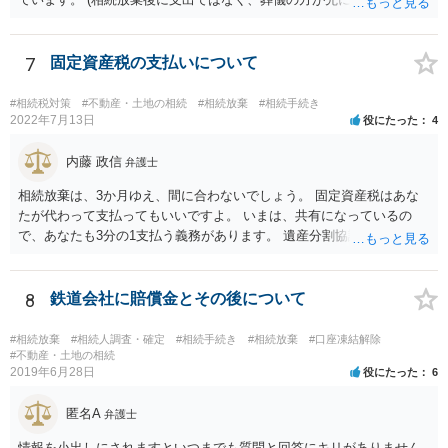
だと思いますので、葬儀→葬儀費用を相続財産から支出→相続放棄申
述の手続ということだと思いますが) ただ、葬儀費用ならいくらでもよ
いということではなく、身分相応の、社会的儀式として当然認められ
7
固定資産税の支払いについて
る程度の金額に留まると考えた方がよいです。 もし、相続人の皆さん
に葬儀費用を支出する経済力がなく、質素な葬儀を行った費用であれ
#相続税対策
#不動産・土地の相続
#相続放棄
#相続手続き
ば相続財産から支出しても単純承認と認められない可能性が高いの
2022年7月13日
役にたった
4
で、相続放棄申述が受理される可能性も高いと思います。
内藤 政信
弁護士
相続放棄は、3か月ゆえ、間に合わないでしょう。 固定資産税はあな
たが代わって支払ってもいいですよ。 いまは、共有になっているの
で、あなたも3分の1支払う義務があります。 遺産分割協議をして、不
動産取得者を決めて、相続登記する必要があります。 登記名義人に支
払い義務があります。
8
鉄道会社に賠償金とその後について
#相続放棄
#相続人調査・確定
#相続手続き
#相続放棄
#口座凍結解除
#不動産・土地の相続
2019年6月28日
役にたった
6
匿名A
弁護士
情報を小出しにされますといつまでも質問と回答にキリがありません