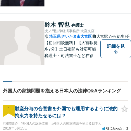
歩めるように全力を尽くしま
す。
鈴木 智也
弁護士
虎ノ門法律経済事務所 大宮支店
埼玉県
さいたま市大宮区
大宮駅
から徒歩7分
|
【初回相談無料】【大宮駅徒
詳細を見
歩7分】土日夜間も対応可能！
る
税理士・司法書士など在籍で
ワンストップサービスを実
現。ふるさと埼玉で、皆様の
人生のお困りごとを解決しま
す。まずはご相談をお聞かせ
ください。
外国人の家族問題を抱える日本人の法律Q&Aランキング
1
財産分与の合意書を外国でも通用するように法的
拘束力を持たせるには？
#国際離婚
#外国人の訴訟支援
#外国人の家族問題を抱える日本人
2019年5月15日
役にたった
2