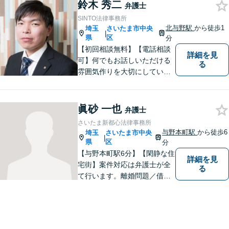
鈴木 秀二
弁護士
SINTO法律事務所
北与野駅
から徒歩1
埼玉
さいたま市中央
|
県
区
分
【初回相談無料】【電話相談
詳細を見
可】何でもお話しいただける
る
雰囲気作りを大切にしていま
す。弁護士に実際にご依頼な
さるかどうかは、アドバイス
をお聞きになってからの判断
眞砂 一也
弁護士
で構いませんので、トラブル
さいたま新都心法律事務所
でお困りの方は一人で悩ま
与野本町駅
から徒歩6
埼玉
さいたま市中央
|
ず、一度お気軽にご相談下さ
県
区
分
い。
【与野本町駅6分】【閑静な住
詳細を見
宅街】案件対応は弁護士が全
る
て行います。離婚問題／借
金・債務整理／交通事故など
幅広く対応しております。迅
速かつ丁寧な対応を心がけて
おりますので、お気軽にご相