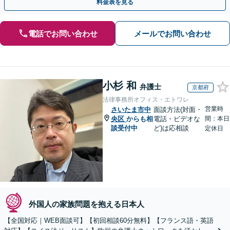
料金表を見る
電話でお問い合わせ
メールでお問い合わせ
小杉 和
弁護士
京都府
法律事務所オフィス・エトワレ
営業時
さいたま市中
面談方法(対面・
央区
からも相
電話・ビデオな
間：本日
談受付中
ど)は応相談
定休日
外国人の家族問題を抱える日本人
【全国対応｜WEB面談可】【初回相談60分無料】【フランス語・英語