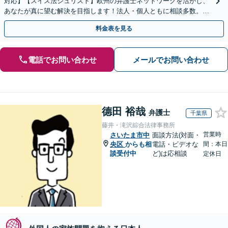
対応】【スイス法ジュリスト】欧州の弁護士ネットワークを活かし、
あなたが真に望む解決を目指します！法人・個人ともに相談多数。細
やかな連絡と粘り強い交渉を徹底【休日・夜間相談可】
料金表を見る
電話でお問い合わせ
メールでお問い合わせ
德田 裕哉
弁護士
千葉県
藤井・滝沢綜合法律事務所
営業時
さいたま市中
面談方法(対面・
央区
からも相
電話・ビデオな
間：本日
談受付中
ど)は応相談
定休日