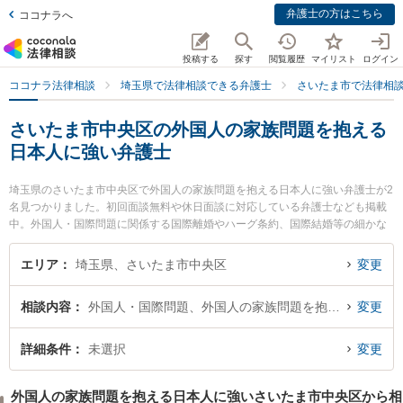
弁護士の方はこちら
ココナラへ
投稿する
探す
閲覧履歴
マイリスト
ログイン
ココナラ法律相談
埼玉県で法律相談できる弁護士
さいたま市で法律相
さいたま市中央区の外国人の家族問題を抱える
日本人に強い弁護士
埼玉県のさいたま市中央区で外国人の家族問題を抱える日本人に強い弁護士が2
名見つかりました。初回面談無料や休日面談に対応している弁護士なども掲載
中。外国人・国際問題に関係する国際離婚やハーグ条約、国際結婚等の細かな
分野での絞り込み検索もでき便利です。特にSINTO法律事務所の鈴木 秀二弁護
士やさいたま新都心法律事務所の眞砂 一也弁護士のプロフィール情報や弁護士
エリア
埼玉県、さいたま市中央区
変更
費用、強みなどが注目されています。『さいたま市中央区で土日や夜間に発生
した外国人の家族問題を抱える日本人のトラブルを今すぐに弁護士に相談した
相談内容
外国人・国際問題、外国人の家族問題を抱える日本人
変更
い』『外国人の家族問題を抱える日本人のトラブル解決の実績豊富な近くの弁
護士を検索したい』『初回相談無料で外国人の家族問題を抱える日本人を法律
相談できるさいたま市中央区内の弁護士に相談予約したい』などでお困りの相
詳細条件
未選択
変更
談者さんにおすすめです。
外国人の家族問題を抱える日本人に強いさいたま市中央区から相