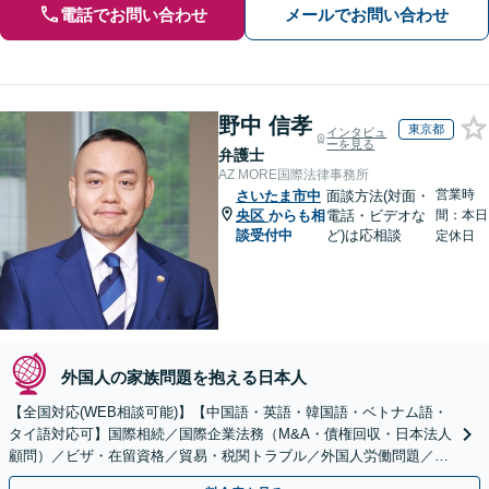
電話でお問い合わせ
メールでお問い合わせ
野中 信孝
東京都
インタビュ
ーを見る
弁護士
AZ MORE国際法律事務所
営業時
さいたま市中
面談方法(対面・
央区
からも相
電話・ビデオな
間：本日
談受付中
ど)は応相談
定休日
外国人の家族問題を抱える日本人
【全国対応(WEB相談可能)】【中国語・英語・韓国語・ベトナム語・
タイ語対応可】国際相続／国際企業法務（M&A・債権回収・日本法人
顧問）／ビザ・在留資格／貿易・税関トラブル／外国人労働問題／外
国人刑事事件など、幅広いご相談に対応可能