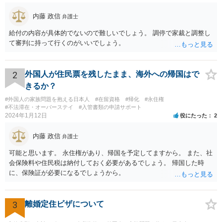
内藤 政信
弁護士
給付の内容が具体的でないので難しいでしょう。 調停で家裁と調整し
て審判に持って行くのがいいでしょう。
2
外国人が住民票を残したまま、海外への帰国はで
きるか？
#外国人の家族問題を抱える日本人
#在留資格
#帰化
#永住権
#不法滞在・オーバーステイ
#入管書類の申請サポート
2024年1月12日
役にたった
2
内藤 政信
弁護士
可能と思います。 永住権があり、帰国を予定してますから。 また、社
会保険料や住民税は納付しておく必要があるでしょう。 帰国した時
に、保険証が必要になるでしょうから。
3
離婚定住ビザについて