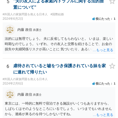
とになります。 期間は通常９０日、３０日、あるいは１５日ですが、
5
"夫の友人による家庭内トラブルに関する法的措
今はコロナもあり刻々と状況が変わっているので、事前に外務省や大
置について"
使館に問い合わせたほうがいいかもしれません。ネットでの情報収集
#外国人の家族問題を抱える日本人
#国際結婚
もしたほうがいいと思います
2024年6月2日
役にたった
1
内藤 政信
弁護士
法的には無理でしょう。 夫に反省してもらわないと。 いまは、楽しい
時期なのでしょう。 いずれ、その友人と交際を続けることで、お金の
損失や夫婦関係リスクが高いことに 気づいたり、あるいは、飽きると
思いますけどね。
6
虐待されていると嘘をつき保護されている妹を家
に連れて帰りたい
#外国人の家族問題を抱える日本人
2024年2月6日
役にたった
1
内藤 政信
弁護士
東京には、一時的に無料で宿泊できる施設がいくつもありますから、
しばらくはそのようなところにいるでしょう。 いつまでもいれません
から、連絡が来るのを待つしかないですね。