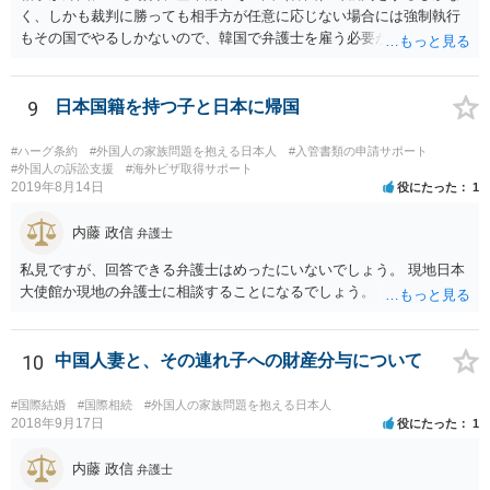
く、しかも裁判に勝っても相手方が任意に応じない場合には強制執行
もその国でやるしかないので、韓国で弁護士を雇う必要が出てきそう
です。 それより、事情を説明してパスポートの再発行を求めることは
できないのでしょうか。 そちらのほうが早い気がします。
9
日本国籍を持つ子と日本に帰国
#ハーグ条約
#外国人の家族問題を抱える日本人
#入管書類の申請サポート
#外国人の訴訟支援
#海外ビザ取得サポート
2019年8月14日
役にたった
1
内藤 政信
弁護士
私見ですが、回答できる弁護士はめったにいないでしょう。 現地日本
大使館か現地の弁護士に相談することになるでしょう。
10
中国人妻と、その連れ子への財産分与について
#国際結婚
#国際相続
#外国人の家族問題を抱える日本人
2018年9月17日
役にたった
1
内藤 政信
弁護士