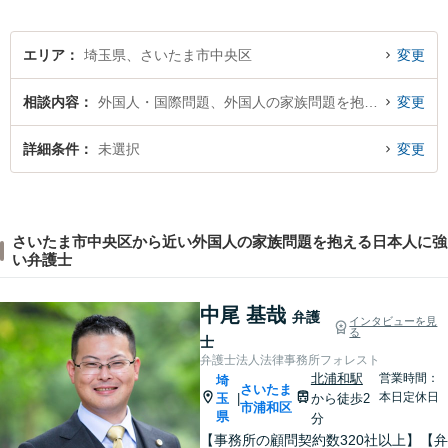
談ください。【弁護士歴10年
以上】【初回相談30分無料】
エリア
埼玉県、さいたま市中央区
変更
相談内容
外国人・国際問題、外国人の家族問題を抱える日本人
変更
詳細条件
未選択
変更
さいたま市中央区から近い外国人の家族問題を抱える日本人に強
い弁護士
中尾 基哉
弁護
インタビューを見
る
士
弁護士法人法律事務所フォレスト
北浦和駅
営業時間：
埼
さいたま
本日定休日
玉
から徒歩2
|
市浦和区
県
分
【事務所の顧問契約数320社以上】【弁