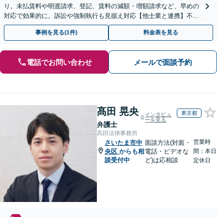
り。未払賃料や明渡請求、登記、賃料の減額・増額請求など、早めの
対応で効果的に。訴訟や強制執行も見据え対応【他士業と連携】不動
産登記・税関係も対応！十数年前の仮登記抹消請求の実績も◎
事例を見る(1件)
料金表を見る
電話でお問い合わせ
メールで面談予約
髙田 晃央
東京都
インタビュ
ーを見る
弁護士
髙田法律事務所
営業時
さいたま市中
面談方法(対面・
央区
からも相
電話・ビデオな
間：本日
談受付中
ど)は応相談
定休日