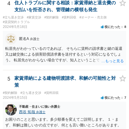
とされています。 「不相当」かどうかは、貸主から、近隣相場の上昇
4
住人トラブルに関する相談：家賃滞納と退去費の
を示す同種賃貸物件の根拠資料などを提示してもらわないと判断でき
支払いを拒否され、管理鍵の横領も発生
ませんよね。ご相談者様のケースでは、こうした資料が示されていな
#立ち退き交渉
#家賃交渉
#契約解除
#賃料回収
#オーナー・売主側
いと思われることと、１０％が相当がどうかが分からないので、「不
#賃貸契約トラブル
相当」という判断ができないから賃料増額には応じないという主張が
2024年5月18日
役にたった
8
できます。 なお、賃貸借契約書には「家賃の変更は貸主・借主間の合
意の上で行う」という特約があるとのことですが、最高裁判例（S56.
匿名A
弁護士
4.20）では、このような特約があっても協議を経ない増額請求も有効
とされているため（本当に賃料が不相当であれば特約に拘束されるの
転居先がわかっているのであれば、 そちらに賃料の請求書と鍵の返還
は不合理だからという考え方です。「契約条件にかかわらず」とはそ
又は鍵交換による損害賠償請求書を送付するという対応になるでしょ
ういう意味です。）、契約違反だから増額には応じないという理論で
う。 転居先がわからない場合ですが、知人ということで、連絡がつく
はなく、上記のとおり、「不相当」かどうかが判断できないから、と
のであれば、そちらに連絡をしてという形ですが、知人間ということ
いう理論になると思います。 そして、法律上、増額協議が整わない場
で、適切な対応が望めない場合は、債権回収を弁護士に依頼すること
合、増額を正当とする判決が確定するまでは相当な賃料（※現在の賃
をご検討ください。
5
家賃滞納による建物明渡請求、和解の可能性と対
料）を支払えば足りる、とされています。 もし、貸主が「現在の賃料
策
なら受け取らない」などと言った場合は、最寄りの法務局に現在の賃
#契約解除
#立ち退き交渉
#賃料回収
料を供託してください。賃料を支払わないと契約が解除される可能性
2024年5月15日
役にたった
7
がありますので、注意が必要です。
不動産・住まいに強い弁護士
西谷 拓哉
弁護士
お困りのことと思います。多少順番を変えてご説明します。 １・ま
ず、和解は難しいかの点ですが、何とも言い難いところがあります。