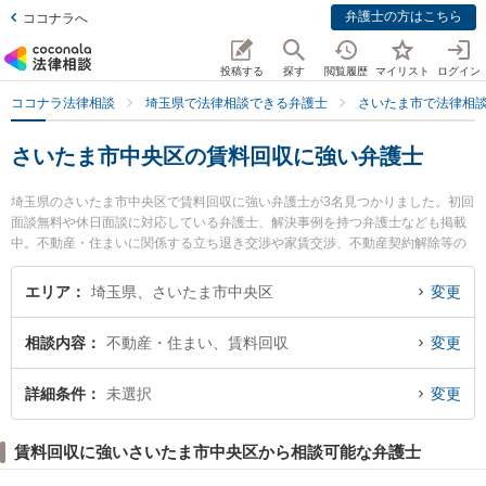
弁護士の方はこちら
ココナラへ
投稿する
探す
閲覧履歴
マイリスト
ログイン
ココナラ法律相談
埼玉県で法律相談できる弁護士
さいたま市で法律相
さいたま市中央区の賃料回収に強い弁護士
埼玉県のさいたま市中央区で賃料回収に強い弁護士が3名見つかりました。初回
面談無料や休日面談に対応している弁護士、解決事例を持つ弁護士なども掲載
中。不動産・住まいに関係する立ち退き交渉や家賃交渉、不動産契約解除等の
細かな分野での絞り込み検索もでき便利です。特にSINTO法律事務所の鈴木 秀
二弁護士や安里総合法律事務所の安里 国之助弁護士、さいたま新都心法律事務
エリア
埼玉県、さいたま市中央区
変更
所の眞砂 一也弁護士のプロフィール情報や弁護士費用、強みなどが注目されて
います。『さいたま市中央区で土日や夜間に発生した賃料回収のトラブルを今
相談内容
不動産・住まい、賃料回収
変更
すぐに弁護士に相談したい』『賃料回収のトラブル解決の実績豊富な近くの弁
護士を検索したい』『初回相談無料で賃料回収を法律相談できるさいたま市中
央区内の弁護士に相談予約したい』などでお困りの相談者さんにおすすめで
詳細条件
未選択
変更
す。
賃料回収に強いさいたま市中央区から相談可能な弁護士