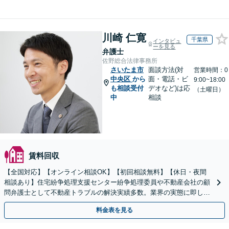
川崎 仁寛
千葉県
インタビュ
ーを見る
弁護士
佐野総合法律事務所
さいたま市
面談方法(対
営業時間：0
中央区
から
面・電話・ビ
9:00~18:00
も相談受付
デオなど)は応
（土曜日）
中
相談
賃料回収
【全国対応】【オンライン相談OK】【初回相談無料】【休日・夜間
相談あり】住宅紛争処理支援センター紛争処理委員や不動産会社の顧
問弁護士として不動産トラブルの解決実績多数。業界の実態に即した
専門的知見を活かし、きめ細やかにサポートいたします。
料金表を見る