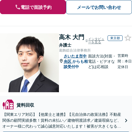
電話で面談予約
メールでお問い合わせ
高木 大門
東京都
インタビュ
ーを見る
弁護士
葛飾総合法律事務所
営業時
さいたま市中
面談方法(対面・
央区
からも相
電話・ビデオな
間：本日
談受付中
ど)は応相談
定休日
賃料回収
【関東エリア対応】【他業士と連携】【元自治体の政策法務】不動産
関係の顧問実績多数！賃料の未払い／建物明渡請求／建築瑕疵など、
オーナー様に代わって誠心誠意対応いたします！被害が大きくなる前