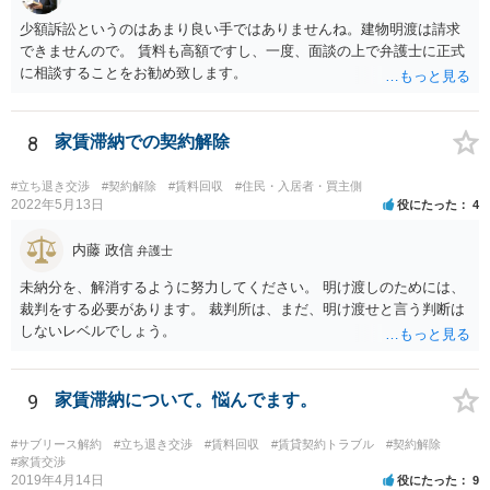
少額訴訟というのはあまり良い手ではありませんね。建物明渡は請求
できませんので。 賃料も高額ですし、一度、面談の上で弁護士に正式
に相談することをお勧め致します。
8
家賃滞納での契約解除
#立ち退き交渉
#契約解除
#賃料回収
#住民・入居者・買主側
2022年5月13日
役にたった
4
内藤 政信
弁護士
未納分を、解消するように努力してください。 明け渡しのためには、
裁判をする必要があります。 裁判所は、まだ、明け渡せと言う判断は
しないレベルでしょう。
9
家賃滞納について。悩んでます。
#サブリース解約
#立ち退き交渉
#賃料回収
#賃貸契約トラブル
#契約解除
#家賃交渉
2019年4月14日
役にたった
9