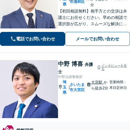
市浦和区
県
分
【初回相談無料】相手方との交渉は弁
護士にお任せください。早めの相談で
選択肢が広がり、スムーズな解決につ
ながります。【不貞慰謝料請求の経験
豊富】【示談成功・不起訴獲得の実績
電話でお問い合わせ
メールでお問い合わせ
豊富】あなたの権利を守り、最善の結
果を目指します「少年事件の実績多
数」
中野 博喜
弁護
インタビューを見
る
士
中野法律事務所
埼
大宮駅
か
営業時間：
さいたま
玉
|
本日定休日
ら徒歩2分
市大宮区
県