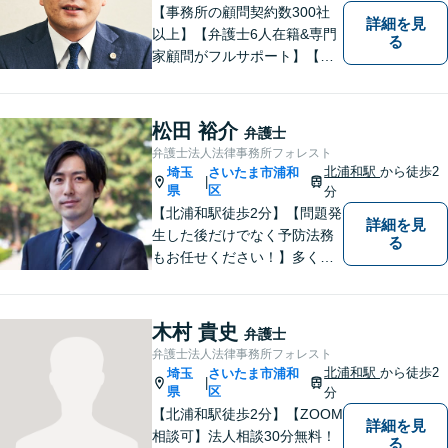
【事務所の顧問契約数300社
詳細を見
以上】【弁護士6人在籍&専門
る
家顧問がフルサポート】【北
浦和駅2分】企業法務に強い弁
護士が労働雇用、債権回収、
商取引問題などに対応しま
松田 裕介
弁護士
す。中小企業さま、個人事業
弁護士法人法律事務所フォレスト
主さまからのご相談に注力
北浦和駅
から徒歩2
埼玉
さいたま市浦和
|
【初回面談無料】
県
区
分
【北浦和駅徒歩2分】【問題発
詳細を見
生した後だけでなく予防法務
る
もお任せください！】多くの
事業者様に充実したリーガル
サービスを届けます。「どの
ような案件に対してもご依頼
木村 貴史
弁護士
者様に寄り添って真摯に対応
弁護士法人法律事務所フォレスト
すること」がモットーです。
北浦和駅
から徒歩2
埼玉
さいたま市浦和
|
【完全個室】
県
区
分
【北浦和駅徒歩2分】【ZOOM
詳細を見
相談可】法人相談30分無料！
る