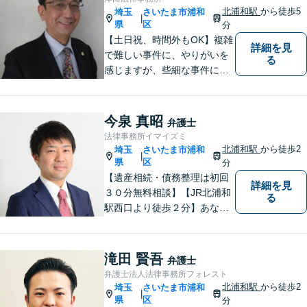
か、なごやかな雰囲気作りを
北浦和駅
から徒歩5
埼玉
さいたま市浦和
|
常に心掛けています。
県
区
分
【土日祝、時間外もOK】複雑
詳細を見
で難しい事件に、やりがいを
る
感じますが、些細な事件にも
丁寧に対応します。コンサル
ティング会社での経験から、
会社経営、経理・税務などに
今泉 真昭
弁護士
も詳しく、きめ細かく対応致
法律事務所イマイズミ
します。刑事事件にも力を入
北浦和駅
から徒歩2
埼玉
さいたま市浦和
|
れています。
県
区
分
【遺産相続・債務整理は初回
詳細を見
３０分無料相談】【JR北浦和
る
駅西口より徒歩２分】あなた
の悩み、法律事務所イマイズ
ミがお預かりします。あなた
の代わりに悩み、考え、解決
滝田 賢吾
弁護士
策をご提案します。
弁護士法人法律事務所フォレスト
北浦和駅
から徒歩2
埼玉
さいたま市浦和
|
県
区
分