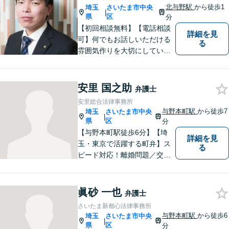
北与野駅
から徒歩1
埼玉
さいたま市中央
|
県
区
分
【初回相談無料】【電話相談
詳細を見
可】何でもお話しいただける
る
雰囲気作りを大切にしていま
す。弁護士に実際にご依頼な
さるかどうかは、アドバイス
をお聞きになってからの判断
安里 国之助
弁護士
で構いませんので、トラブル
安里総合法律事務所
でお困りの方は一人で悩ま
与野本町駅
から徒歩7
埼玉
さいたま市中央
|
ず、一度お気軽にご相談下さ
県
区
分
い。
【与野本町駅徒歩6分】【埼
詳細を見
玉・東京で活躍する町弁】ス
る
ピード対応！離婚問題／交通
事故／借金・債務整理／相続
など、お困りごとがあればお
気軽にご相談ください！皆様
眞砂 一也
弁護士
が平穏な日々を取り戻せるよ
さいたま新都心法律事務所
う、尽力してまいります。
与野本町駅
から徒歩6
埼玉
さいたま市中央
|
【土日祝・夜間対応◎】
県
区
分