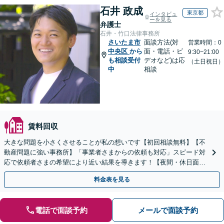
石井 政成
東京都
インタビュ
ーを見る
弁護士
石井・竹口法律事務所
さいたま市
面談方法(対
営業時間：0
中央区
から
面・電話・ビ
9:30~21:00
も相談受付
デオなど)は応
（土日祝日）
中
相談
賃料回収
大きな問題を小さくさせることが私の想いです【初回相談無料】【不
動産問題に強い事務所】「事業者さまからの依頼も対応」スピード対
応で依頼者さまの希望により近い結果を導きます！【夜間・休日面談
可】【電話・メール・LINE相談可】【関東エリア対応】
料金表を見る
電話で面談予約
メールで面談予約