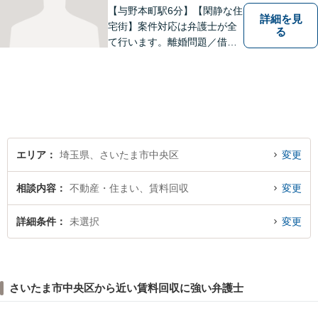
【与野本町駅6分】【閑静な住
詳細を見
宅街】案件対応は弁護士が全
る
て行います。離婚問題／借
金・債務整理／交通事故など
幅広く対応しております。迅
速かつ丁寧な対応を心がけて
おりますので、お気軽にご相
談ください。【弁護士歴10年
以上】【初回相談30分無料】
エリア
埼玉県、さいたま市中央区
変更
相談内容
不動産・住まい、賃料回収
変更
詳細条件
未選択
変更
さいたま市中央区から近い賃料回収に強い弁護士