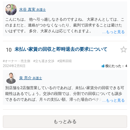
水谷 真実
弁護士
こんにちは。 他へ引っ越しなさるのですよね。 大家さんとしては、こ
のままだと、連絡がつかなくなったり、裁判で請求することは避けた
いはずです。 多分、大家さんは応じてくれますよ。
10
未払い家賃の回収と即時退去の要求について
#オーナー・売主側
#立ち退き交渉
#賃料回収
2024年2月6日
役にたった
4
泉 亮介
弁護士
別店舗を2店舗営業しているのであれば、未払い家賃分の回収できる可
能性はあるでしょう。交渉の段階では、分割での回収についても譲歩
できるのであれば、月々の支払い額、滞った場合のペナルティ等を定
め合意書を交わしておくと良いでしょう。 まず内容証明と裁判外交渉
で行い、相手方の対応次第では訴訟を検討するという形の方が、交渉
で解決した場合弁護士費用も安くなるためで良いかと思われます。
もっとみる