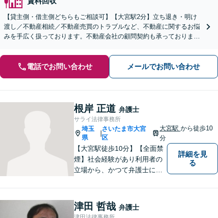
賃料回収
【貸主側・借主側どちらもご相談可】【大宮駅2分】立ち退き・明け
渡し／不動産相続／不動産売買のトラブルなど、不動産に関するお悩
みを手広く扱っております。不動産会社の顧問契約も承っておりま
す。【夜間・休日の相談可能】【オンライン相談可能】
電話でお問い合わせ
メールでお問い合わせ
根岸 正道
弁護士
サライ法律事務所
大宮駅
から徒歩10
埼玉
さいたま市大宮
|
県
区
分
【大宮駅徒歩10分】【全面禁
詳細を見
煙】社会経験があり利用者の
る
立場から、かつて弁護士に相
談したり、依頼した経験があ
ります。 どのようにしたら、
敷居を低くできるか、緊張せ
津田 哲哉
弁護士
ずに、リラックスして頂ける
津田法律事務所