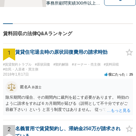
事務所顧問実績300件以上！
お一人お一人の抱える問題を
的確に把握し、ご意向に沿え
るよう尽力いたします！業種
ごとに専門化したチームでの
賃料回収の法律Q&Aランキング
サポート体制あり！ぜひ一度
ご相談ください。
1
賃貸住宅退去時の原状回復費用の請求時効
#賃貸契約トラブル
#原状回復
#契約解除
#オーナー・売主側
#賃料回収
#住民・入居者・買主側
2018年1月17日
役にたった
25
匿名A
弁護士
除斥期間の場合、その期間内に裁判を起こす必要があります。 時効の
ように請求をすれば６カ月期間が延びる（説明として不十分ですがご
容赦下さい）という と言う制度ではありません。 従って、理論上は１
年経過していますので、既に支払義務はありません。
2
名義冒用で賃貸契約し、滞納金250万が請求され
ている