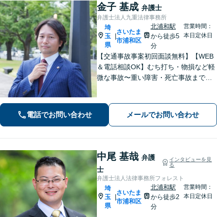
金子 基成
弁護士
弁護士法人九重法律事務所
北浦和駅
営業時間：
埼
さいたま
本日定休日
玉
から徒歩5
|
市浦和区
県
分
【交通事故事案初回面談無料】【WEB
＆電話相談OK】むち打ち・物損など軽
微な事故〜重い障害・死亡事故まで、
豊富な対応実績。弁護士3名で3,000件
以上の交通事故の実績あり。ご相談、
解決まで全て弁護士が対応し、負担を
電話でお問い合わせ
メールでお問い合わせ
軽減します【北浦和駅7分】
中尾 基哉
弁護
インタビューを見
る
士
弁護士法人法律事務所フォレスト
北浦和駅
営業時間：
埼
さいたま
本日定休日
玉
から徒歩2
|
市浦和区
県
分