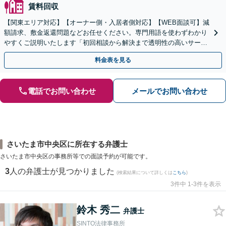
賃料回収
【関東エリア対応】【オーナー側・入居者側対応】【WEB面談可】減
額請求、敷金返還問題などお任せください。専門用語を使わずわかり
やすくご説明いたします「初回相談から解決まで透明性の高いサービ
スで、私とともに安定した不動産事業を実現しましょう」
料金表を見る
電話でお問い合わせ
メールでお問い合わせ
さいたま市中央区に所在する弁護士
さいたま市中央区の事務所等での面談予約が可能です。
3
人の弁護士が見つかりました
(検索結果について詳しくは
こちら
)
3件中 1-3件を表示
鈴木 秀二
弁護士
SINTO法律事務所