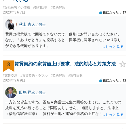
#詐欺被害での債務
#賃料回収
#契約解除
2023年3月7日
役にたった
17
秋山 直人
弁護士
費用は掲示板では回答できないので、個別にお問い合わせください。
なお、「ありがとう」を投稿すると、掲示板に開示されないやり取り
ができる機能があります。
3
賃貸契約の家賃値上げ要求、法的対応と対策方法
#家賃交渉
#賃貸契約トラブル
#契約解除
#賃料回収
2024年9月9日
役にたった
12
田嶋 祥宏
弁護士
一方的な貸主ですね。匿名Ａ弁護士先生の回答のように、これまでの
賃料を支払い続けることで問題ありません。 補足しますと、法律上
（借地借家法32条）、賃料が土地・建物の価格の上昇などの経済事情
の変動や、近隣の同種建物の賃料と比較して「不相当となったとき」
は、「契約条件にかかわらず」、当事者は賃料の増減を請求できる、