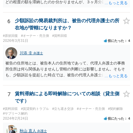
どの程度の額を滞納したのか分かりませんが、３ヶ月分以上滞納した
り、これまで繰り返し賃料滞納があったりすると、 信頼関係が破壊さ
れたと評価され、来月払えるからと言って、大家があなたとの賃貸借
契約が解約できることに変わりなくなってしまうからです。 そのよう
6
少額訴訟の簡易裁判所は、被告の代理弁護士の所
な場合、相手が、「もう出て行って欲しい」と考えていれば、引き続
在地が管轄になりますか？
き居住する前提での和解は難しい可能性があります。 ２・弁護士が事
#原状回復
#オーナー・売主側
#賃料回収
件の見通しをたてるにも、賃料滞納状況で見立てが変わりますし、そ
2026年3月31日
役にたった
4
もそも賃料滞納状況によってはご希望に沿える活動を保障できず、 依
頼を受けられないかもしれないです。依頼を受けるにしても厳しめの
川添 圭
弁護士
リスクを踏まえた上でのものとなる可能性があります。 定型的な事件
依頼となるかもわからず、着手金額もなんともいえないと思います。
被告の住所地とは、被告本人の住所地であって、代理人弁護士の事務
複数事務所にあたり、着手金額を確認されるとよいと思います。 ３・
所住所は何ら関係ありませんし管轄の判断には影響しません。そもそ
弁護士が依頼を受ければ代わりに裁判所とのやりとりを行うことが可
も、少額訴訟を提起した時点では、被告の代理人弁護士には民事訴訟
能です。双方に弁護士がついていればウェブ会議で裁判を実施する場
法の訴訟代理人としての地位はまだないからです。
合もあるでしょう。 ただし、ご本人さんも同行してもらう必要が和解
協議の場合だとあると思います。
7
賃料滞納による即時解除についての相談（貸主側
です）
#賃料回収
#賃貸契約トラブル
#立ち退き交渉
#オーナー・売主側
#契約解除
#サブリース解約
2024年2月24日
役にたった
4
秋山 直人
弁護士