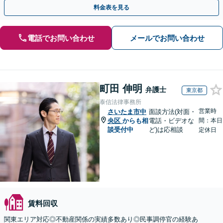
にご相談ください【初回来所相談30分無料】
料金表を見る
電話でお問い合わせ
メールでお問い合わせ
町田 伸明
弁護士
東京都
泰信法律事務所
営業時
さいたま市中
面談方法(対面・
央区
からも相
電話・ビデオな
間：本日
談受付中
ど)は応相談
定休日
賃料回収
関東エリア対応◎不動産関係の実績多数あり◎民事調停官の経験あ