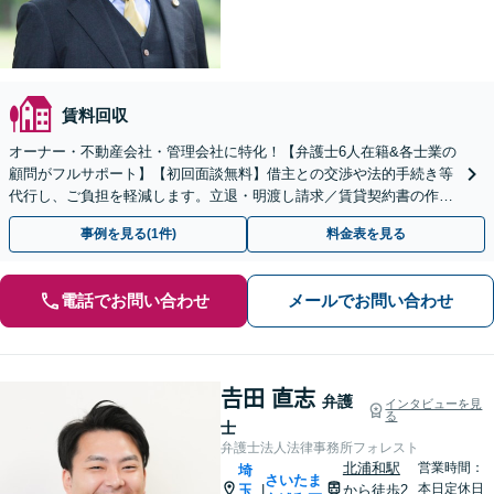
賃料回収
オーナー・不動産会社・管理会社に特化！【弁護士6人在籍&各士業の
顧問がフルサポート】【初回面談無料】借主との交渉や法的手続き等
代行し、ご負担を軽減します。立退・明渡し請求／賃貸契約書の作
成・チェックなどお気軽にご相談ください【北浦和駅2分】
事例を見る(1件)
料金表を見る
電話でお問い合わせ
メールでお問い合わせ
𠮷田 直志
弁護
インタビューを見
る
士
弁護士法人法律事務所フォレスト
北浦和駅
営業時間：
埼
さいたま
本日定休日
玉
から徒歩2
|