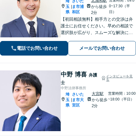
北浦和駅
営業時間：09:0
埼
さいた
0~17:30（平
玉
ま市浦
から徒歩
|
県
和区
日）
2分
【初回相談無料】相手方との交渉は弁
護士にお任せください。早めの相談で
選択肢が広がり、スムーズな解決につ
ながります。【不貞慰謝料請求の経験
豊富】【示談成功・不起訴獲得の実績
電話でお問い合わせ
メールでお問い合わせ
豊富】あなたの権利を守り、最善の結
果を目指します「少年事件の実績多
数」
中野 博喜
弁護
インタビューを見
る
士
中野法律事務所
大宮駅
営業時間：10:00
埼
さいた
~18:00（平日）
玉
ま市大
から徒歩
|
県
宮区
2分