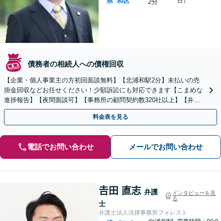
県
和区
日）
2分
債務者の相続人への債権回収
【企業・個人事業主の方初回面談無料】【北浦和駅2分】未払いの売
掛金回収などお任せください！少額訴訟にも対応できます【こまめな
進捗報告】【夜間面談可】【事務所の顧問契約数320社以上】【弁護
士6人在籍&専門家顧問がフルサポート】
料金表を見る
電話でお問い合わせ
メールでお問い合わせ
𠮷田 直志
弁護
インタビューを見
る
士
弁護士法人法律事務所フォレスト