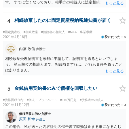
す。 すでに亡くなっており、相手方の相続人に法定相続分に応じて請
求していくことになりますが、相続人が相続放棄すると請求すること
が難しくなります。 お早めに相続人に請求していくか、それが難しい
場合は、弁護士に相談されるのがよろしいかと思います。
4
相続放棄したのに固定資産税納税通知書が届く
#固定資産税
#相続放棄
#債務者の相続人
#M&A・事業承継
2021年4月16日
役にたった
6
内藤 政信
弁護士
相続放棄受理証明書を家裁に申請して、証明書を送るといいでしょ
う。 第三順位の相続人まで、相続放棄すれば、だれも責任を負うこと
はありません。
5
金銭借用契約書のみで債権を回収したい
#債権回収代行
#個人・プライベート
#140万円超
#債務者の相続人
2021年11月12日
役にたった
3
債権回収に強い弁護士
原田 和幸
弁護士
この場合、私が送った内容証明の催告書で時効は止まる事になるんじ