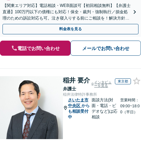
【関東エリア対応】電話相談・WEB面談可【初回相談無料】【弁護士
直通】100万円以下の債権にも対応！保全・裁判・強制執行／損金処
理のための訴訟対応も可。泣き寝入りする前にご相談を！解決方針は
初回相談時にしっかりお伝え【請求された側にも対応】
料金表を見る
電話でお問い合わせ
メールでお問い合わせ
稲井 要介
東京都
インタビュ
ーを見る
弁護士
稲井法律特許事務所
さいたま市
面談方法(対
営業時間：
中央区
から
面・電話・ビ
09:00~18:0
も相談受付
デオなど)は応
0（平日）
中
相談