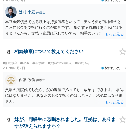
辻村 幸宏
弁護士
本来金銭債務である以上は持参債務といって、支払う側が債権者のと
ころにお金を支払に行くのが原則です。 集金する義務はあちらにはあ
りませんから、支払う意思は示していても、相手のいう方法で支払わ
なければ現に支払が履行されない以上、差押はされてしまうことにな
るかと思います。
8
相続放棄について教えてください
#相続放棄
#M&A・事業承継
#債務者の相続人
#財産分与
2019年8月7日
役にたった
2
内藤 政信
弁護士
父親の病院代でしたら、父の遺産で払っても、放棄は できます。 承認
にはなりません。 あなたのお金で払うのはもちろん、承認にはなりま
せん。
9
妹が、同級生に恐喝されました。証拠は、ありま
すが訴えられますか？