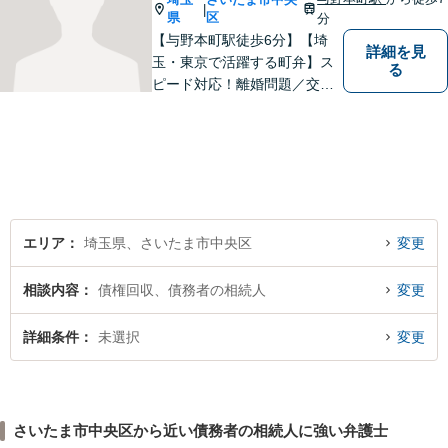
|
以上】【初回相談30分無料】
県
区
分
【与野本町駅徒歩6分】【埼
詳細を見
玉・東京で活躍する町弁】ス
る
ピード対応！離婚問題／交通
事故／借金・債務整理／相続
など、お困りごとがあればお
気軽にご相談ください！皆様
が平穏な日々を取り戻せるよ
う、尽力してまいります。
【土日祝・夜間対応◎】
エリア
埼玉県、さいたま市中央区
変更
相談内容
債権回収、債務者の相続人
変更
詳細条件
未選択
変更
さいたま市中央区から近い債務者の相続人に強い弁護士