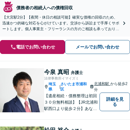
債務者の相続人への債権回収
【大宮駅2分】【夜間・休日の相談可能】確実な債権の回収のため、
迅速かつ的確な対応を心がけています。交渉から訴訟まで手厚くサポ
ートします。個人事業主・フリーランスの方のご相談も承っておりま
す。【オンライン相談可能】
電話でお問い合わせ
メールでお問い合わせ
今泉 真昭
弁護士
法律事務所イマイズミ
北浦和駅
から徒歩2
埼玉
さいたま市浦和
|
県
区
分
【遺産相続・債務整理は初回
詳細を見
３０分無料相談】【JR北浦和
る
駅西口より徒歩２分】あなた
の悩み、法律事務所イマイズ
ミがお預かりします。あなた
の代わりに悩み、考え、解決