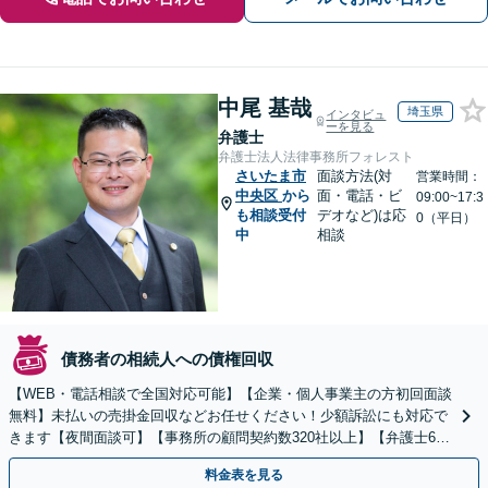
中尾 基哉
埼玉県
インタビュ
ーを見る
弁護士
弁護士法人法律事務所フォレスト
さいたま市
面談方法(対
営業時間：
中央区
から
面・電話・ビ
09:00~17:3
も相談受付
デオなど)は応
0（平日）
中
相談
債務者の相続人への債権回収
【WEB・電話相談で全国対応可能】【企業・個人事業主の方初回面談
無料】未払いの売掛金回収などお任せください！少額訴訟にも対応で
きます【夜間面談可】【事務所の顧問契約数320社以上】【弁護士6人
在籍&専門家顧問がフルサポート】
料金表を見る