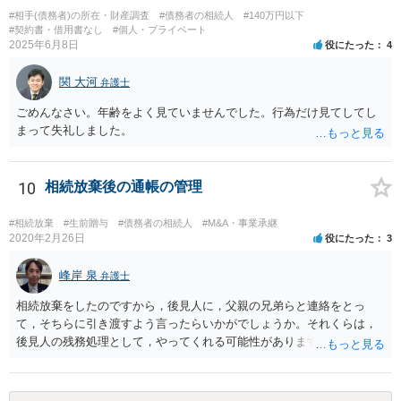
#相手(債務者)の所在・財産調査
#債務者の相続人
#140万円以下
#契約書・借用書なし
#個人・プライベート
2025年6月8日
役にたった
4
関 大河
弁護士
ごめんなさい。年齢をよく見ていませんでした。行為だけ見てしてし
まって失礼しました。
10
相続放棄後の通帳の管理
#相続放棄
#生前贈与
#債務者の相続人
#M&A・事業承継
2020年2月26日
役にたった
3
峰岸 泉
弁護士
相続放棄をしたのですから，後見人に，父親の兄弟らと連絡をとっ
て，そちらに引き渡すよう言ったらいかがでしょうか。それくらは，
後見人の残務処理として，やってくれる可能性があります。 ただ，通
帳を預かっていたからといって，何か不利になることもありません。