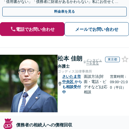
「借用書がない」「債務者に財産があるかわらない」私にお任せくだ
さい！【分割払いあり】【休日・夜間相談可】
料金表を見る
電話でお問い合わせ
メールでお問い合わせ
松本 佳朗
東京都
インタビュ
ーを見る
弁護士
ゴッディス法律事務所
さいたま市
面談方法(対
営業時間：
中央区
から
面・電話・ビ
09:00~21:0
も相談受付
デオなど)は応
0（平日）
中
相談
債務者の相続人への債権回収