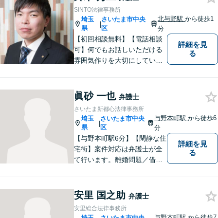
SINTO法律事務所
北与野駅
から徒歩1
埼玉
さいたま市中央
|
県
区
分
【初回相談無料】【電話相談
詳細を見
可】何でもお話しいただける
る
雰囲気作りを大切にしていま
す。弁護士に実際にご依頼な
さるかどうかは、アドバイス
をお聞きになってからの判断
眞砂 一也
弁護士
で構いませんので、トラブル
さいたま新都心法律事務所
でお困りの方は一人で悩ま
与野本町駅
から徒歩6
埼玉
さいたま市中央
|
ず、一度お気軽にご相談下さ
県
区
分
い。
【与野本町駅6分】【閑静な住
詳細を見
宅街】案件対応は弁護士が全
る
て行います。離婚問題／借
金・債務整理／交通事故など
幅広く対応しております。迅
速かつ丁寧な対応を心がけて
安里 国之助
弁護士
おりますので、お気軽にご相
安里総合法律事務所
談ください。【弁護士歴10年
与野本町駅
から徒歩7
埼玉
さいたま市中央