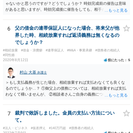
ゃないかと思うのですが？どうでしょうか？ 時効完成前の催告は意味
があると思いますが、時効完成後に催告をしても、相手が時効の援用
をすれば、相手は支払わなくてよくなります。
6
父の借金の連帯保証人になった場合、将来父が他
界した時、相続放棄すれば返済義務は無くなるの
でしょうか？
#相続放棄
#借金・浪費癖
#連帯保証人
#M&A・事業承継
#債務者の相続人
#同性婚
2020年8月12日
役にたった
5
村山 大基
弁護士
＞もし支払義務が生じた場合、相続放棄すれば支払わなくても良くな
るのでしょうか…？ ①御父上の債務については、相続放棄すれば支払
わなくて構いませんが、 ②相談者さんご自身の義務については、契約
書そのもの（サインした推定相続人はどんな義務を負うのか）を見て
いないので何とも言えません。 そもそも、何の義務も負わないなら、
印鑑証明まで用意して推定相続人にサインさせる意味もないような気
7
裁判で敗訴しました。金員の支払い方法につい
がします。 もし何らかの義務を相続放棄しても負う内容だと困ります
て。
ので、契約書の文面を持って、弁護士に相談に行かれることをお勧め
#法人・ビジネス
#仮差押え
#140万円超
#債務者の相続人
します。
2022年7月9日
役にたった
4