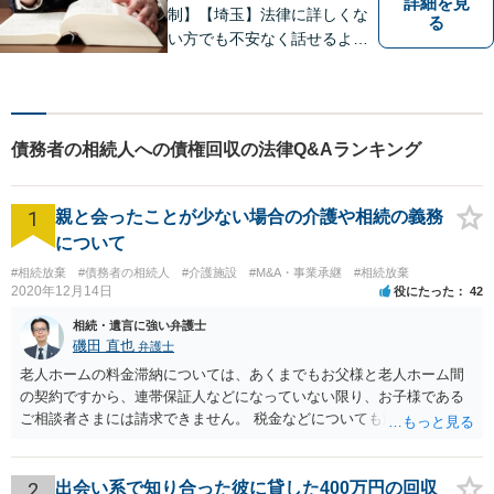
詳細を見
制】【埼玉】法律に詳しくな
る
い方でも不安なく話せるよ
う、わかりやすくご説明する
ことを心がけています。 難し
く感じがちな法律問題も、少
しずつ一緒に整理していきま
債務者の相続人への債権回収の法律Q&Aランキング
しょう。
1
親と会ったことが少ない場合の介護や相続の義務
について
#相続放棄
#債務者の相続人
#介護施設
#M&A・事業承継
#相続放棄
2020年12月14日
役にたった
42
相続・遺言に強い弁護士
磯田 直也
弁護士
老人ホームの料金滞納については、あくまでもお父様と老人ホーム間
の契約ですから、連帯保証人などになっていない限り、お子様である
ご相談者さまには請求できません。 税金などについても滞納している
のはお父様ですから、お子様に請求が来ることはありません。 生活保
護受給の際に扶養できないかという連絡が役所から来ますが、できな
い旨回答すればそれまでです。 相続が開始した場合については先述の
2
出会い系で知り合った彼に貸した400万円の回収