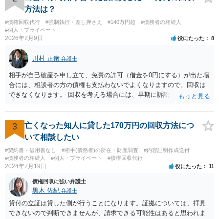
通りです。 民法上の扶養義務はご相談者さまがお考えのほど強いもの
方法は？
ではありません。 あくまでも、余力の範囲で認められるものです。 親
#債権回収代行
#強制執行・差し押さえ
#140万円超
#債務者の相続人
の介護は子供がみるという民法の条文はありません。 また、親に対す
#個人・プライベート
る扶養義務は配偶者や子に対する扶養義務に比べて弱いものです。 生
2026年2月9日
役にたった
8
まれてすぐ両親が離婚し、その後会っていなかったという事情も、扶
養義務の順位を下げる一つの理由になります。
川村 正衡
弁護士
相手が自己破産を申し立て、免責の許可（借金を0円にする）が出た場
合には、相談者の方の債権も支払わないでよくなりますので、回収は
できなくなります。 回収を考える場合には、早期に訴訟提起などを進
めた方が良いと思います。
3
亡くなった知人に貸した170万円の回収方法につ
いて相談したい
#契約書・借用書なし
#相手(債務者)の所在・財産調査
#内容証明作成送付
#債務者の相続人
#個人・プライベート
#債権回収代行
2024年7月19日
役にたった
11
債権回収に強い弁護士
黒木 佐紀
弁護士
貸付の立証は貸した側が行うことになります。証拠については、拝見
できないので判断できませんが、請求できる可能性はあると思われま