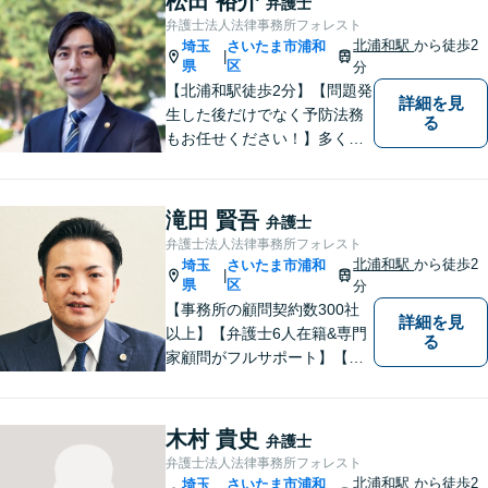
松田 裕介
弁護士
策をご提案します。
弁護士法人法律事務所フォレスト
北浦和駅
から徒歩2
埼玉
さいたま市浦和
|
県
区
分
【北浦和駅徒歩2分】【問題発
詳細を見
生した後だけでなく予防法務
る
もお任せください！】多くの
事業者様に充実したリーガル
サービスを届けます。「どの
ような案件に対してもご依頼
滝田 賢吾
弁護士
者様に寄り添って真摯に対応
弁護士法人法律事務所フォレスト
すること」がモットーです。
北浦和駅
から徒歩2
埼玉
さいたま市浦和
|
【完全個室】
県
区
分
【事務所の顧問契約数300社
詳細を見
以上】【弁護士6人在籍&専門
る
家顧問がフルサポート】【北
浦和駅2分】企業法務に強い弁
護士が労働雇用、債権回収、
商取引問題などに対応しま
木村 貴史
弁護士
す。中小企業さま、個人事業
弁護士法人法律事務所フォレスト
主さまからのご相談に注力
北浦和駅
から徒歩2
埼玉
さいたま市浦和