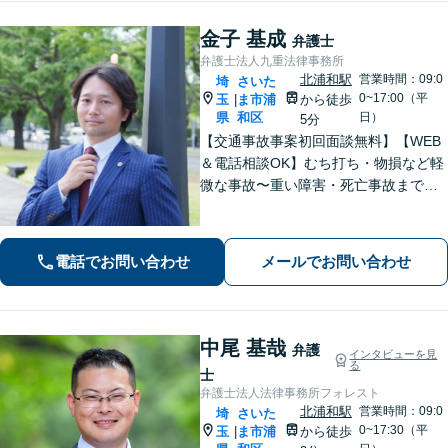
金子 基成
弁護士
弁護士法人九重法律事務所
北浦和駅
営業時間：09:0
埼
さいた
0~17:00（平
玉
ま市浦
から徒歩
|
県
和区
日）
5分
【交通事故事案初回面談無料】【WEB
＆電話相談OK】むち打ち・物損など軽
微な事故〜重い障害・死亡事故まで、
豊富な対応実績。弁護士3名で3,000件
以上の交通事故の実績あり。ご相談、
解決まで全て弁護士が対応し、負担を
電話でお問い合わせ
メールでお問い合わせ
軽減します【北浦和駅7分】
中尾 基哉
弁護
インタビューを見
る
士
弁護士法人法律事務所フォレスト
北浦和駅
営業時間：09:0
埼
さいた
0~17:30（平
玉
ま市浦
から徒歩
|