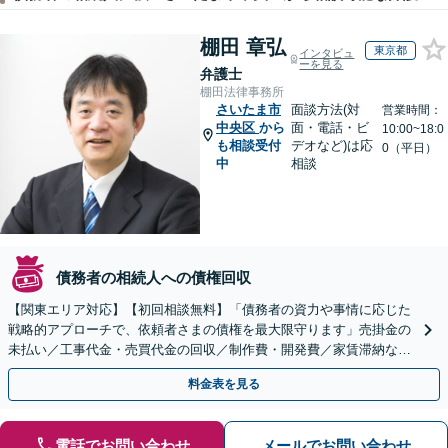
棚田 章弘
東京都
インタビュ
ーを見る
弁護士
棚田法律事務所
さいたま市
面談方法(対
営業時間：
中央区
から
面・電話・ビ
10:00~18:0
も相談受付
デオなど)は応
0（平日）
中
相談
債務者の相続人への債権回収
【関東エリア対応】【初回相談無料】「債務者の資力や事情に応じた
戦略的アプローチで、依頼者さまの債権を最大限守ります」売掛金の
未払い／工事代金・売買代金の回収／制作費・開発費／家賃滞納な
ど、事業活動で発生するあらゆる債権回収に実績あり
料金表を見る
電話でお問い合わせ
メールでお問い合わせ