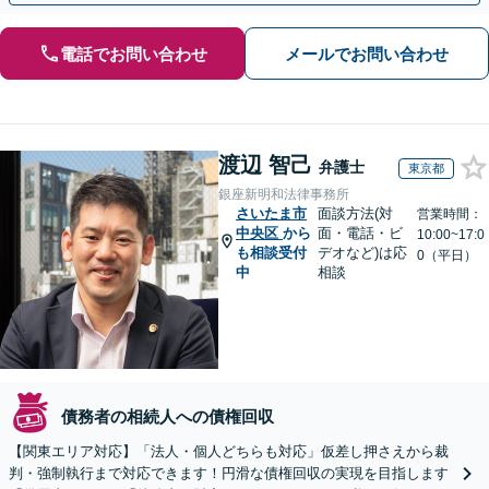
電話でお問い合わせ
メールでお問い合わせ
渡辺 智己
弁護士
東京都
銀座新明和法律事務所
さいたま市
面談方法(対
営業時間：
中央区
から
面・電話・ビ
10:00~17:0
も相談受付
デオなど)は応
0（平日）
中
相談
債務者の相続人への債権回収
【関東エリア対応】「法人・個人どちらも対応」仮差し押さえから裁
判・強制執行まで対応できます！円滑な債権回収の実現を目指します