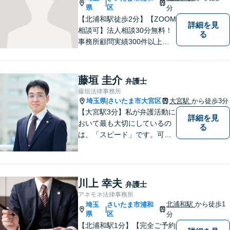
|
【初回面談無料】
県
区
分
【北浦和駅徒歩2分】【ZOOM
詳細を見
相談可】法人相談30分無料！
る
事務所顧問実績300件以上！
お一人お一人の抱える問題を
的確に把握し、ご意向に沿え
るよう尽力いたします！業種
藤垣 圭介
弁護士
ごとに専門化したチームでの
藤垣法律事務所
サポート体制あり！ぜひ一度
埼玉県
さいたま市大宮区
大宮駅
から徒歩3分
|
ご相談ください。
【大宮駅3分】私が弁護活動に
詳細を見
おいて最も大切にしているの
る
は、「スピード」です。可能
な限り「スピード」あるご案
内の上、難解な法律のお話を
分かりやすく説明すること
で、少しでもご依頼者様の安
川上 幸夫
弁護士
心につながるように尽くして
アネモネ法律事務所
おります。
北浦和駅
から徒歩1
埼玉
さいたま市浦和
|
県
区
分
【北浦和駅1分】【完全ご予約