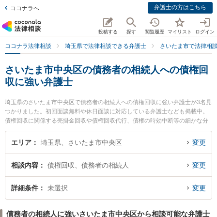
弁護士の方はこちら
ココナラへ
投稿する
探す
閲覧履歴
マイリスト
ログイン
ココナラ法律相談
埼玉県で法律相談できる弁護士
さいたま市で法律相
さいたま市中央区の債務者の相続人への債権回
収に強い弁護士
埼玉県のさいたま市中央区で債務者の相続人への債権回収に強い弁護士が3名見
つかりました。初回面談無料や休日面談に対応している弁護士なども掲載中。
債権回収に関係する売掛金回収や債権回収代行、債権の時効中断等の細かな分
野での絞り込み検索もでき便利です。特にSINTO法律事務所の鈴木 秀二弁護士
やさいたま新都心法律事務所の眞砂 一也弁護士、安里総合法律事務所の安里 国
エリア
埼玉県、さいたま市中央区
変更
之助弁護士のプロフィール情報や弁護士費用、強みなどが注目されています。
『さいたま市中央区で土日や夜間に発生した債務者の相続人への債権回収のト
相談内容
債権回収、債務者の相続人
変更
ラブルを今すぐに弁護士に相談したい』『債務者の相続人への債権回収のトラ
ブル解決の実績豊富な近くの弁護士を検索したい』『初回相談無料で債務者の
相続人への債権回収を法律相談できるさいたま市中央区内の弁護士に相談予約
詳細条件
未選択
変更
したい』などでお困りの相談者さんにおすすめです。
債務者の相続人に強いさいたま市中央区から相談可能な弁護士