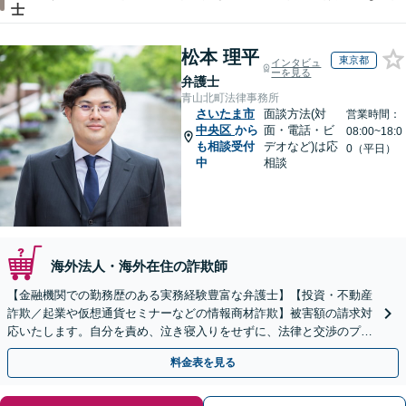
士
松本 理平
東京都
インタビュ
ーを見る
弁護士
青山北町法律事務所
さいたま市
面談方法(対
営業時間：
中央区
から
面・電話・ビ
08:00~18:0
も相談受付
デオなど)は応
0（平日）
中
相談
海外法人・海外在住の詐欺師
【金融機関での勤務歴のある実務経験豊富な弁護士】【投資・不動産
詐欺／起業や仮想通貨セミナーなどの情報商材詐欺】被害額の請求対
応いたします。自分を責め、泣き寝入りをせずに、法律と交渉のプロ
にまずはご相談ください。【表参道駅から徒歩3分】
料金表を見る