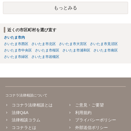
場合返金が難しいケースが多いため弁護士を立てるかどうかは慎重に
もっとみる
検討されると良いでしょう。
近くの市区町村を選び直す
さいたま市内
さいたま市西区
さいたま市北区
さいたま市大宮区
さいたま市見沼区
さいたま市中央区
さいたま市桜区
さいたま市浦和区
さいたま市南区
さいたま市緑区
さいたま市岩槻区
ココナラ法律相談について
ココナラ法律相談とは
ご意見・ご要望
法律Q&A
利用規約
法律相談コラム
プライバシーポリシー
ココナラとは
外部送信ポリシー