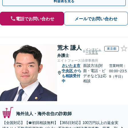
料金表を見る
電話でお問い合わせ
メールでお問い合わせ
荒木 謙人
東京都
インタビュ
ーを見る
弁護士
エイトフォース法律事務所
さいたま市
面談方法(対
営業時間：
中央区
から
面・電話・ビ
00:00~23:5
も相談受付
デオなど)は応
9（平日）
中
相談
海外法人・海外在住の詐欺師
【全国対応】【☎︎初回相談無料】【365日対応】100万円以上の返金実