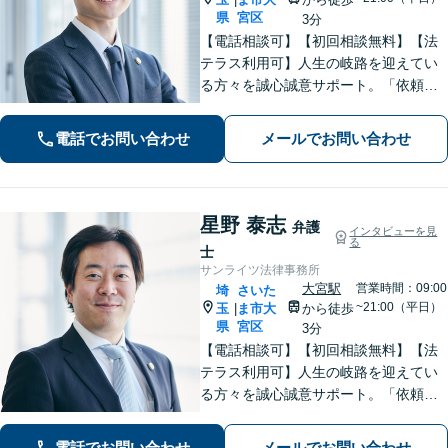
県
宮区
3分
【電話相談可】【初回相談無料】【法
テラス利用可】人生の岐路を迎えてい
る方々を誠心誠意サポート。「依頼者
さまとの対話を大事にしています」男
女問題／借金問題／相続／企業法務／
電話でお問い合わせ
メールでお問い合わせ
刑事事件／交通事故／労働問題など、
幅広く対応【完全個室】【大宮駅3分】
星野 泰志
弁護
インタビューを見
る
士
サンライツ法律事務所
大宮駅
営業時間：09:00
埼
さいた
~21:00（平日）
玉
ま市大
から徒歩
|
県
宮区
3分
【電話相談可】【初回相談無料】【法
テラス利用可】人生の岐路を迎えてい
る方々を誠心誠意サポート。「依頼者
さまとの対話を大事にしています」男
女問題／借金問題／相続／企業法務／
電話でお問い合わせ
メールでお問い合わせ