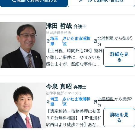
刑事事件／交通事故／労働問題など、
幅広く対応【完全個室】【大宮駅3分】
津田 哲哉
弁護士
津田法律事務所
北浦和駅
から徒歩5
埼玉
さいたま市浦和
|
県
区
分
【土日祝、時間外もOK】複雑
詳細を見
で難しい事件に、やりがいを
る
感じますが、些細な事件にも
丁寧に対応します。コンサル
ティング会社での経験から、
会社経営、経理・税務などに
今泉 真昭
弁護士
も詳しく、きめ細かく対応致
法律事務所イマイズミ
します。刑事事件にも力を入
北浦和駅
から徒歩2
埼玉
さいたま市浦和
|
れています。
県
区
分
【遺産相続・債務整理は初回
詳細を見
３０分無料相談】【JR北浦和
る
駅西口より徒歩２分】あなた
の悩み、法律事務所イマイズ