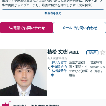
績あり！不動産投資詐欺／出会い系詐欺など解決事例多数。民事・刑
事の両面からアプローチし、最善の解決を目指します【完全個室】
【代々木駅3分】
料金表を見る
電話でお問い合わせ
メールでお問い合わせ
植松 丈樹
弁護士
宮城県
蒼天法律事務所
さいたま市
面談方法(対
営業時間：
中央区
から
面・電話・ビ
09:00~17:0
も相談受付
デオなど)は応
0（平日）
中
相談