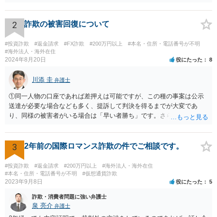
われます。 相手方への対応等せず、地元の警察への被害相談等行かれ
てみてください。
2
詐欺の被害回復について
#投資詐欺
#返金請求
#FX詐欺
#200万円以上
#本名・住所・電話番号が不明
#海外法人・海外在住
2024年8月20日
役にたった
8
川添 圭
弁護士
①同一人物の口座であれば差押えは可能ですが、この種の事案は公示
送達が必要な場合なども多く、提訴して判決を得るまでが大変であ
り、同様の被害者がいる場合は「早い者勝ち」です。さらに詳しい事
情が必要ですが、仮差押えを含めて一刻も早く動いた方がよいと思わ
れます。 ②わかりません。その法人が特定できるかどうかが問題で
す。調査が必要ですので、弁護士へ相談した方がよいと思います。
3
2年前の国際ロマンス詐欺の件でご相談です。
#投資詐欺
#返金請求
#200万円以上
#海外法人・海外在住
#本名・住所・電話番号が不明
#仮想通貨詐欺
2023年9月8日
役にたった
5
詐欺・消費者問題に強い弁護士
泉 亮介
弁護士