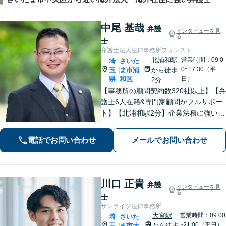
中尾 基哉
弁護
インタビューを見
る
士
弁護士法人法律事務所フォレスト
北浦和駅
営業時間：09:0
埼
さいた
0~17:30（平
玉
ま市浦
から徒歩
|
県
和区
日）
2分
【事務所の顧問契約数320社以上】【弁
護士6人在籍&専門家顧問がフルサポー
ト】【北浦和駅2分】企業法務に強い弁
護士が労働雇用、債権回収、刑事、不
動産などに対応します。中小企業さ
電話でお問い合わせ
メールでお問い合わせ
ま、個人事業主さまからのご相談に注
力【初回面談無料】
川口 正貴
弁護
インタビューを見
る
士
サンライツ法律事務所
大宮駅
営業時間：09:00
埼
さいた
~21:00（平日）
玉
ま市大
から徒歩
|