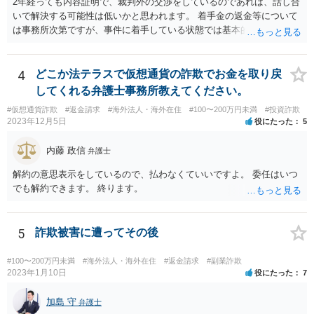
2年経っても内容証明で、裁判外の交渉をしているのであれば、話し合
いで解決する可能性は低いかと思われます。 着手金の返金等について
は事務所次第ですが、事件に着手している状態では基本的に返金に応
じてくれない事務所が多いかと思われます。 依頼している弁護士に
は、現状や今後どう動くのか、回収可能性についてどのような見込み
か等疑問や不安に思っていることは確認をされた方が良いでしょう。
4
どこか法テラスで仮想通貨の詐欺でお金を取り戻
してくれる弁護士事務所教えてください。
#仮想通貨詐欺
#返金請求
#海外法人・海外在住
#100〜200万円未満
#投資詐欺
2023年12月5日
役にたった
5
内藤 政信
弁護士
解約の意思表示をしているので、払わなくていいですよ。 委任はいつ
でも解約できます。 終ります。
5
詐欺被害に遭ってその後
#100〜200万円未満
#海外法人・海外在住
#返金請求
#副業詐欺
2023年1月10日
役にたった
7
加島 守
弁護士