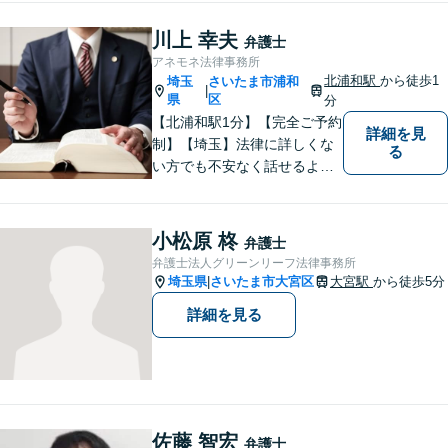
ミがお預かりします。あなた
の代わりに悩み、考え、解決
川上 幸夫
弁護士
策をご提案します。
アネモネ法律事務所
北浦和駅
から徒歩1
埼玉
さいたま市浦和
|
県
区
分
【北浦和駅1分】【完全ご予約
詳細を見
制】【埼玉】法律に詳しくな
る
い方でも不安なく話せるよ
う、わかりやすくご説明する
ことを心がけています。 難し
く感じがちな法律問題も、少
小松原 柊
弁護士
しずつ一緒に整理していきま
弁護士法人グリーンリーフ法律事務所
しょう。
埼玉県
さいたま市大宮区
大宮駅
から徒歩5分
|
詳細を見る
佐藤 智宏
弁護士