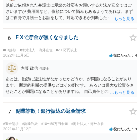
以前ご依頼された弁護士に示談の対応もお願いする方法が安全ではご
ざいますが 費用面など、依頼について悩みもあるようであれば、まず
はご自身で弁護士とお話をして、対応できるか判断したうえで、 弁護
士への依頼を検討することも可能かと思います。 １度相手方弁護士と
話をしてから、こちらも法律相談で１度弁護士に相談する方法もあり
ますので。 一番安全なのは弁護士に示談交渉の依頼をする方法です
6
F Xで貯金が無くなりました
が、ご事情あるようであれば ご自身で対応する方法もご検討いただい
てもいいかもしれません。
#FX詐欺
#海外法人・海外在住
#200万円以上
2022年11月6日
役にたった
4
内藤 政信
弁護士
あとは、勧誘に違法性がなかったかどうか、が問題になることがあり
ます。 断定的判断の提供などはその例です。 あるいは過大な投資をさ
せたことが問題になることがありますね。 自己責任との相関関係です
ね。 先物取引の事例などが参考になるので、弁護士を探してみるとい
いでしょう。
7
副業詐欺！銀行振込の返金請求
#返金請求
#副業詐欺
#10〜50万円未満
#海外法人・海外在住
2021年11月12日
役にたった
3