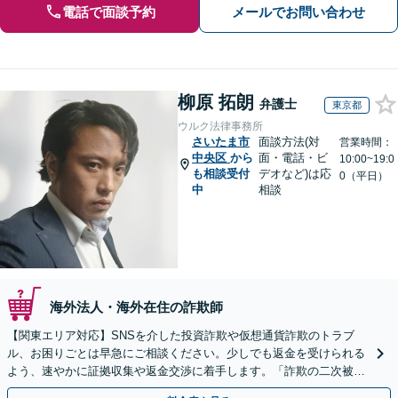
電話で面談予約
メールでお問い合わせ
柳原 拓朗
弁護士
東京都
ウルク法律事務所
さいたま市
面談方法(対
営業時間：
中央区
から
面・電話・ビ
10:00~19:0
も相談受付
デオなど)は応
0（平日）
中
相談
海外法人・海外在住の詐欺師
【関東エリア対応】SNSを介した投資詐欺や仮想通貨詐欺のトラブ
ル、お困りごとは早急にご相談ください。少しでも返金を受けられる
よう、速やかに証拠収集や返金交渉に着手します。「詐欺の二次被
害」のご相談も対応します【初回相談無料】【Web相談可】