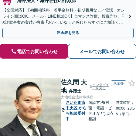
海外法人・海外在住の詐欺師
【全国対応】【初回相談料・着手金無料・初期費用なし／電話・オン
ライン面談OK、メール・LINE相談OK】ロマンス詐欺、投資詐欺、F
X詐欺事案の実績が豊富 ｢おかしいな」と感じたらすぐにご相談くだ
さい。
料金表を見る
電話でお問い合わせ
メールでお問い合わせ
佐久間 大
東京都
インタビュ
ーを見る
地
弁護士
大地総合法律事務所
さいたま市
面談方法(対
営業時間：
中央区
から
面・電話・ビ
00:00~23:5
も相談受付
デオなど)は応
5（平日）
中
相談