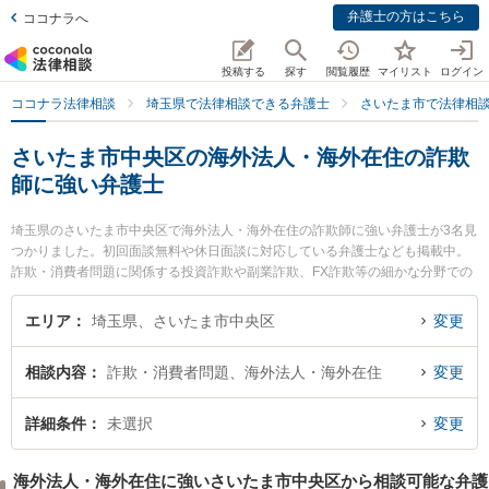
弁護士の方はこちら
ココナラへ
投稿する
探す
閲覧履歴
マイリスト
ログイン
ココナラ法律相談
埼玉県で法律相談できる弁護士
さいたま市で法律相
さいたま市中央区の海外法人・海外在住の詐欺
師に強い弁護士
埼玉県のさいたま市中央区で海外法人・海外在住の詐欺師に強い弁護士が3名見
つかりました。初回面談無料や休日面談に対応している弁護士なども掲載中。
詐欺・消費者問題に関係する投資詐欺や副業詐欺、FX詐欺等の細かな分野での
絞り込み検索もでき便利です。特にSINTO法律事務所の鈴木 秀二弁護士やさい
たま新都心法律事務所の眞砂 一也弁護士、安里総合法律事務所の安里 国之助弁
エリア
埼玉県、さいたま市中央区
変更
護士のプロフィール情報や弁護士費用、強みなどが注目されています。『さい
たま市中央区で土日や夜間に発生した海外法人・海外在住の詐欺師のトラブル
相談内容
詐欺・消費者問題、海外法人・海外在住
変更
を今すぐに弁護士に相談したい』『海外法人・海外在住の詐欺師のトラブル解
決の実績豊富な近くの弁護士を検索したい』『初回相談無料で海外法人・海外
在住の詐欺師を法律相談できるさいたま市中央区内の弁護士に相談予約した
詳細条件
未選択
変更
い』などでお困りの相談者さんにおすすめです。
海外法人・海外在住に強いさいたま市中央区から相談可能な弁護