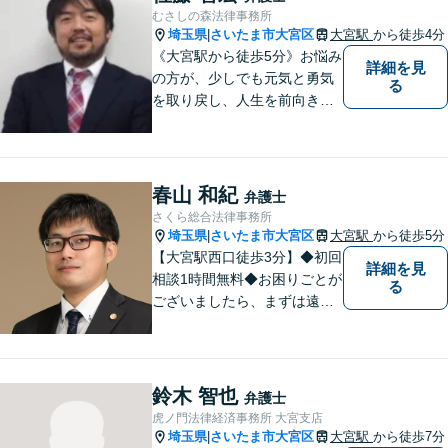
むさしの森法律事務所
埼玉県
さいたま市大宮区
大宮駅
から徒歩4分
|
《大宮駅から徒歩5分》お悩み
詳細を見
の方が、少しでも元気と勇気
る
を取り戻し、人生を前向きに
歩めるように全力を尽くしま
す。
春山 和紀
弁護士
さくら総合法律事務所
埼玉県
さいたま市大宮区
大宮駅
から徒歩5分
|
【大宮駅西口徒歩3分】◆初回
詳細を見
相談1時間無料◆お困りごとが
る
ございましたら、まずは遠慮
なくご相談ください。早期解
決に向けて尽力いたします。
鈴木 智也
弁護士
虎ノ門法律経済事務所 大宮支店
埼玉県
さいたま市大宮区
大宮駅
から徒歩7分
|