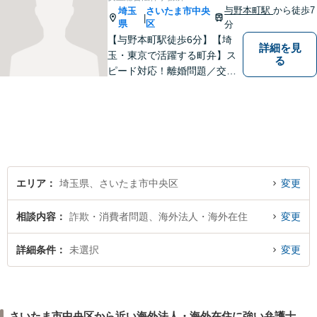
談ください。【弁護士歴10年
与野本町駅
から徒歩7
埼玉
さいたま市中央
|
以上】【初回相談30分無料】
県
区
分
【与野本町駅徒歩6分】【埼
詳細を見
玉・東京で活躍する町弁】ス
る
ピード対応！離婚問題／交通
事故／借金・債務整理／相続
など、お困りごとがあればお
気軽にご相談ください！皆様
が平穏な日々を取り戻せるよ
う、尽力してまいります。
【土日祝・夜間対応◎】
エリア
埼玉県、さいたま市中央区
変更
相談内容
詐欺・消費者問題、海外法人・海外在住
変更
詳細条件
未選択
変更
さいたま市中央区から近い海外法人・海外在住に強い弁護士