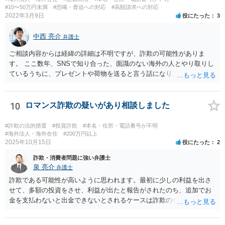
#10〜50万円未満
#恐喝・脅迫への対応
#高額請求への対応
2022年3月9日
役にたった
3
中西 亮介
弁護士
ご相談内容からは経緯の詳細は不明ですが、詐欺の可能性がありま
す。 ここ数年、SNSで知り合った、面識のない海外の人とやり取りし
ているうちに、プレゼントや荷物を送ると言う話になり、通関料等の
名目で一定の支払いを 求めてくるというという手口の詐欺が流行って
います。 本件でも、住所を教えてしまったとしても、職場まで特定す
ることは通常できませんし、そもそも、支払いと解雇の関連性は考え
10
ロマンス詐欺の疑いがあり相談しました
難いです。 にも関わらず、そのような言葉をもって支払わせようとす
る態様から詐欺の可能性が高いのではないかと思われます。 よほど相
#詐欺の法的措置
#投資詐欺
#本名・住所・電話番号が不明
手を信頼できる事情がない限り、支払いをしないようにした方がよい
#海外法人・海外在住
#200万円以上
2025年10月15日
役にたった
2
と思います。
詐欺・消費者問題に強い弁護士
泉 亮介
弁護士
詐欺である可能性が高いように思われます。最初に少しの利益を出さ
せて、多額の投資をさせ、利益が出たと報告がされたのち、追加でお
金を支払わないと出金できないとされるケースは詐欺のケースで非常
に多いです。 追加で支払いをすることはせず、警察に相談の上、必要
であれば弁護士に相談されると良いでしょう。 ただ、こうした類型の