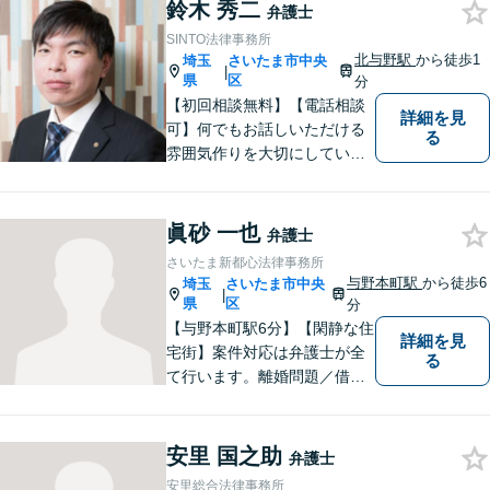
鈴木 秀二
弁護士
SINTO法律事務所
北与野駅
から徒歩1
埼玉
さいたま市中央
|
県
区
分
【初回相談無料】【電話相談
詳細を見
可】何でもお話しいただける
る
雰囲気作りを大切にしていま
す。弁護士に実際にご依頼な
さるかどうかは、アドバイス
をお聞きになってからの判断
眞砂 一也
弁護士
で構いませんので、トラブル
さいたま新都心法律事務所
でお困りの方は一人で悩ま
与野本町駅
から徒歩6
埼玉
さいたま市中央
|
ず、一度お気軽にご相談下さ
県
区
分
い。
【与野本町駅6分】【閑静な住
詳細を見
宅街】案件対応は弁護士が全
る
て行います。離婚問題／借
金・債務整理／交通事故など
幅広く対応しております。迅
速かつ丁寧な対応を心がけて
安里 国之助
弁護士
おりますので、お気軽にご相
安里総合法律事務所