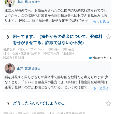
山本 麻白
弁護士
運営元が海外でも、お振込みされたのは国内の収納代行業者宛てでし
ょうから、この収納代行業者から銀行振込分も回収できる見込みはあ
ります。 経験上、銀行振込分も結構な確率で回収できそうな事案にお
見受けいたしますが、今ご相談されている先生が難しいとおっしゃる
以上、何か難しい事情があるのかもしれません。
8
困ってます。（海外からの送金について、登録料
をせがませてる。詐欺ではないか不安）
#投資詐欺
#個人・プライベート
#海外法人・海外在住
#本名・住所・電話番号が不明
#10万円未満
#返金請求
2023年3月22日
役にたった
5
正木 友啓
弁護士
話を拝見する限りかなりの高確率で詐欺的な勧誘だと考えられます 少
なくとも、「ドバイ金融当局の指定により事前に【指定国金融機関口
座電子登録】の方が必須となっている」というのは嘘でしょう 相手に
しないのがベストですが、どうしてもご不安であれば、近くの弁護士
に相談に行かれてください
9
どうしたらいいでしょうか…
#海外法人・海外在住
#悪徳商法
#本名・住所・電話番号が不明