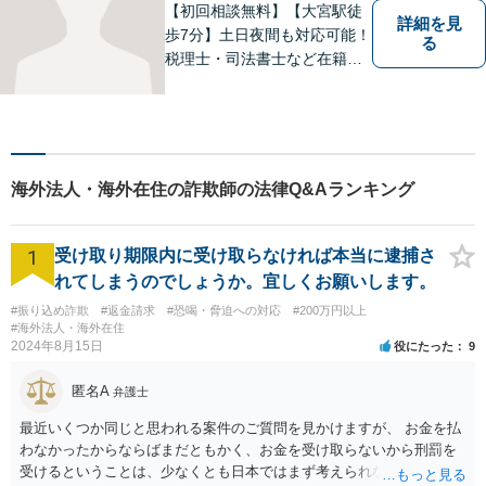
【初回相談無料】【大宮駅徒
詳細を見
歩7分】土日夜間も対応可能！
る
税理士・司法書士など在籍で
ワンストップサービスを実
現。ふるさと埼玉で、皆様の
人生のお困りごとを解決しま
す。まずはご相談をお聞かせ
ください。
海外法人・海外在住の詐欺師の法律Q&Aランキング
1
受け取り期限内に受け取らなければ本当に逮捕さ
れてしまうのでしょうか。宜しくお願いします。
#振り込め詐欺
#返金請求
#恐喝・脅迫への対応
#200万円以上
#海外法人・海外在住
2024年8月15日
役にたった
9
匿名A
弁護士
最近いくつか同じと思われる案件のご質問を見かけますが、 お金を払
わなかったからならばまだともかく、お金を受け取らないから刑罰を
受けるということは、少なくとも日本ではまず考えられないように思