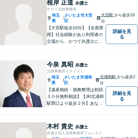
根岸 正道
弁護士
サライ法律事務所
大宮駅
から徒歩10
埼玉
さいたま市大宮
|
県
区
分
【大宮駅徒歩10分】【全面禁
詳細を見
煙】社会経験があり利用者の
る
立場から、かつて弁護士に相
談したり、依頼した経験があ
ります。 どのようにしたら、
敷居を低くできるか、緊張せ
今泉 真昭
弁護士
ずに、リラックスして頂ける
法律事務所イマイズミ
か、なごやかな雰囲気作りを
北浦和駅
から徒歩2
埼玉
さいたま市浦和
|
常に心掛けています。
県
区
分
【遺産相続・債務整理は初回
詳細を見
３０分無料相談】【JR北浦和
る
駅西口より徒歩２分】あなた
の悩み、法律事務所イマイズ
ミがお預かりします。あなた
の代わりに悩み、考え、解決
木村 貴史
弁護士
策をご提案します。
弁護士法人法律事務所フォレスト