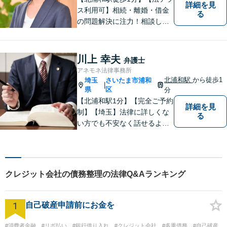
詳細を見
ス利用可】相続・離婚・借金
る
の問題解決に注力！相談して
よかったと思っていただける
よう、お話をしっかり伺い、
具体的なアドバイスを行うよ
川上 幸夫
弁護士
う心がけております。 新たな
アネモネ法律事務所
人生の第一歩を全力でサポー
北浦和駅
から徒歩1
埼玉
さいたま市浦和
|
トいたしますので、ぜひご相
県
区
分
談ください。
【北浦和駅1分】【完全ご予約
詳細を見
制】【埼玉】法律に詳しくな
る
い方でも不安なく話せるよ
う、わかりやすくご説明する
ことを心がけています。 難し
く感じがちな法律問題も、少
しずつ一緒に整理していきま
クレジット会社の債務整理の法律Q&Aランキング
しょう。
1
自己破産申請前にお金を
#消費者金融
#リボ払い
#銀行借り入れ
#クレジット会社
#多重債務
#自己破産