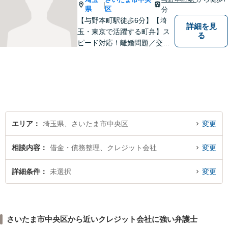
|
以上】【初回相談30分無料】
県
区
分
【与野本町駅徒歩6分】【埼
詳細を見
玉・東京で活躍する町弁】ス
る
ピード対応！離婚問題／交通
事故／借金・債務整理／相続
など、お困りごとがあればお
気軽にご相談ください！皆様
が平穏な日々を取り戻せるよ
う、尽力してまいります。
【土日祝・夜間対応◎】
エリア
埼玉県、さいたま市中央区
変更
相談内容
借金・債務整理、クレジット会社
変更
詳細条件
未選択
変更
さいたま市中央区から近いクレジット会社に強い弁護士