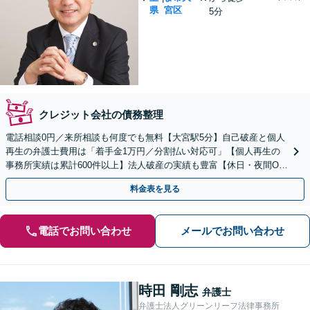
県
宮区
5分
クレジット会社の債務整理
電話相談0円／来所相談も何度でも無料【大宮駅5分】自己破産と個人
再生の弁護士費用は「着手金1万円／分割払い対応可」【個人再生の
事務所実績は累計600件以上】法人破産の実績も豊富【休日・夜間O
K】オンライン相談もできます
料金表を見る
電話でお問い合わせ
メールでお問い合わせ
時田 剛志
弁護士
弁護士法人グリーンリーフ法律事務所