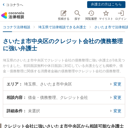
弁護士の方はこちら
ココナラへ
投稿する
探す
閲覧履歴
マイリスト
ログイン
ココナラ法律相談
埼玉県で法律相談できる弁護士
さいたま市で法律相
さいたま市中央区のクレジット会社の債務整理
に強い弁護士
埼玉県のさいたま市中央区でクレジット会社の債務整理に強い弁護士が3名見つ
かりました。初回面談無料や休日面談に対応している弁護士なども掲載中。借
金・債務整理に関係する消費者金融の債務整理やクレジット会社の債務整理、
リボ払いの債務整理等の細かな分野での絞り込み検索もでき便利です。特にSIN
TO法律事務所の鈴木 秀二弁護士やさいたま新都心法律事務所の眞砂 一也弁護
エリア
埼玉県、さいたま市中央区
変更
士、安里総合法律事務所の安里 国之助弁護士のプロフィール情報や弁護士費
用、強みなどが注目されています。『さいたま市中央区で土日や夜間に発生し
相談内容
借金・債務整理、クレジット会社
変更
たクレジット会社の債務整理のトラブルを今すぐに弁護士に相談したい』『ク
レジット会社の債務整理のトラブル解決の実績豊富な近くの弁護士を検索した
い』『初回相談無料でクレジット会社の債務整理を法律相談できるさいたま市
詳細条件
未選択
変更
中央区内の弁護士に相談予約したい』などでお困りの相談者さんにおすすめで
す。
クレジット会社に強いさいたま市中央区から相談可能な弁護士