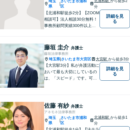
北浦和駅
から徒歩2
埼玉
さいたま市浦和
|
県
区
分
【北浦和駅徒歩2分】【ZOOM
詳細を見
相談可】法人相談30分無料！
る
事務所顧問実績300件以上！
お一人お一人の抱える問題を
的確に把握し、ご意向に沿え
るよう尽力いたします！業種
藤垣 圭介
弁護士
ごとに専門化したチームでの
藤垣法律事務所
サポート体制あり！ぜひ一度
埼玉県
さいたま市大宮区
大宮駅
から徒歩3分
|
ご相談ください。
【大宮駅3分】私が弁護活動に
詳細を見
おいて最も大切にしているの
る
は、「スピード」です。可能
な限り「スピード」あるご案
内の上、難解な法律のお話を
分かりやすく説明すること
で、少しでもご依頼者様の安
佐藤 有紗
弁護士
心につながるように尽くして
アネモネ法律事務所
おります。
北浦和駅
から徒歩1
埼玉
さいたま市浦和
|
県
区
分
【北浦和駅徒歩1分】【法テラ