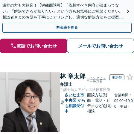
遠方の方も大歓迎！【Web面談可】「依頼すべき内容が決まってな
い」「解決できるか知りたい」という方もお気軽にご相談ください。
相談者さまのお話を丁寧にヒアリングし、適切な解決方法をご提案い
たします
料金表を見る
電話でお問い合わせ
メールでお問い合わせ
林 章太郎
東京都
インタビュ
ーを見る
弁護士
弁護士法人アビエス法律事務所
さいたま市
面談方法(対
営業時間：
中央区
から
面・電話・ビ
09:00~19:0
も相談受付
デオなど)は応
0（平日）
中
相談