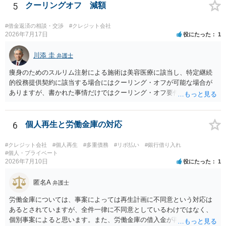
ます。
5
クーリングオフ 減額
#借金返済の相談・交渉
#クレジット会社
2026年7月17日
役にたった
1
川添 圭
弁護士
痩身のためのスルリム注射による施術は美容医療に該当し、特定継続
的役務提供契約に該当する場合にはクーリング・オフが可能な場合が
ありますが、書かれた事情だけではクーリング・オフ要件を満たして
いるかどうか（そもそも特定継続的役務提供契約に該当するかどう
か）が不明です。仮に特定継続的役務提供契約に該当する場合には、
クーリング・オフができない場合でも中途解約は可能ですが、この点
6
個人再生と労働金庫の対応
も含めて、最寄りの消費生活センターで詳しい資料をもとに相談して
いただいた方がよいでしょう。
#クレジット会社
#個人再生
#多重債務
#リボ払い
#銀行借り入れ
#個人・プライベート
2026年7月10日
役にたった
1
匿名A
弁護士
労働金庫については、事案によっては再生計画に不同意という対応は
あるとされていますが、全件一律に不同意としているわけではなく、
個別事案によると思います。また、労働金庫の借入金が再生債権の総