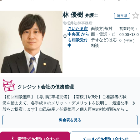
林 優樹
弁護士
埼玉県
南桜井法律事務所
さいたま市
面談方法(対
営業時間：
中央区
から
面・電話・ビ
09:00~18:0
も相談受付
デオなど)は応
0（平日）
中
相談
クレジット会社の債務整理
【初回相談無料】【専用駐車場完備】【南桜井駅9分】ご相談者の状
況を踏まえて、各手続きのメリット・デメリットを説明し、最適な手
段をご提案します】自己破産／任意整理／個人再生の検討段階から親
身にサポートし、迅速な解決へ尽力【夜間・休日面談可】
料金表を見る
電話でお問い合わせ
メールでお問い合わせ