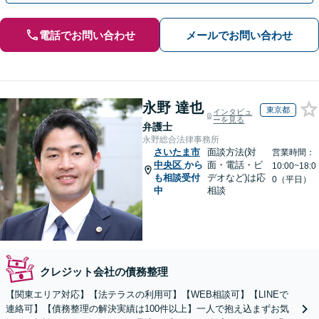
電話でお問い合わせ
メールでお問い合わせ
永野 達也
東京都
インタビュ
ーを見る
弁護士
永野総合法律事務所
さいたま市
面談方法(対
営業時間：
中央区
から
面・電話・ビ
10:00~18:0
も相談受付
デオなど)は応
0（平日）
中
相談
クレジット会社の債務整理
【関東エリア対応】【法テラスの利用可】【WEB相談可】【LINEで
連絡可】【債務整理の解決実績は100件以上】一人で抱え込まずお気