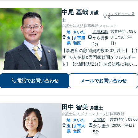
中尾 基哉
弁護
インタビューを見
る
士
弁護士法人法律事務所フォレスト
北浦和駅
営業時間：09:0
埼
さいた
0~17:30（平
玉
ま市浦
から徒歩
|
県
和区
日）
2分
【事務所の顧問契約数320社以上】【弁
護士6人在籍&専門家顧問がフルサポー
ト】【北浦和駅2分】企業法務に強い弁
護士が労働雇用、債権回収、刑事、不
動産などに対応します。中小企業さ
電話でお問い合わせ
メールでお問い合わせ
ま、個人事業主さまからのご相談に注
力【初回面談無料】
田中 智美
弁護士
弁護士法人グリーンリーフ法律事務所
大宮駅
営業時間：09:00
埼
さいた
~20:00（平日）
玉
ま市大
から徒歩
|
県
宮区
5分