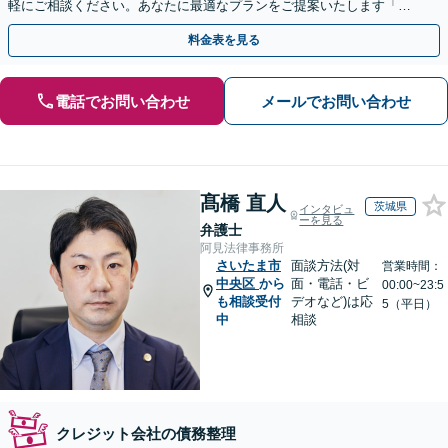
軽にご相談ください。あなたに最適なプランをご提案いたします「法
人破産にも強い弁護士」【休日・夜間対応】
料金表を見る
電話でお問い合わせ
メールでお問い合わせ
髙橋 直人
茨城県
インタビュ
ーを見る
弁護士
阿見法律事務所
さいたま市
面談方法(対
営業時間：
中央区
から
面・電話・ビ
00:00~23:5
も相談受付
デオなど)は応
5（平日）
中
相談
クレジット会社の債務整理