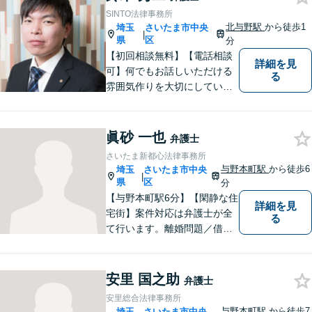
SINTO法律事務所
北与野駅
から徒歩1
埼玉
さいたま市中央
|
県
区
分
【初回相談無料】【電話相談
詳細を見
可】何でもお話しいただける
る
雰囲気作りを大切にしていま
す。弁護士に実際にご依頼な
さるかどうかは、アドバイス
をお聞きになってからの判断
眞砂 一也
弁護士
で構いませんので、トラブル
さいたま新都心法律事務所
でお困りの方は一人で悩ま
与野本町駅
から徒歩6
埼玉
さいたま市中央
|
ず、一度お気軽にご相談下さ
県
区
分
い。
【与野本町駅6分】【閑静な住
詳細を見
宅街】案件対応は弁護士が全
る
て行います。離婚問題／借
金・債務整理／交通事故など
幅広く対応しております。迅
速かつ丁寧な対応を心がけて
安里 国之助
弁護士
おりますので、お気軽にご相
安里総合法律事務所
談ください。【弁護士歴10年
与野本町駅
から徒歩7
埼玉
さいたま市中央