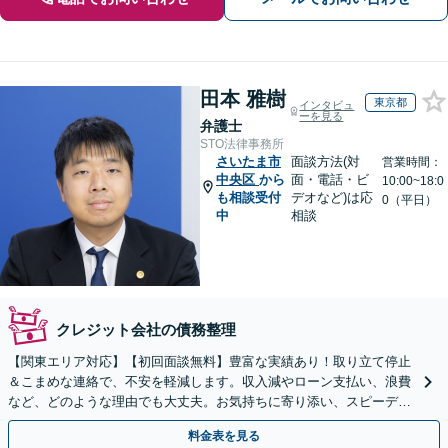
田本 雅樹
東京都
インタビュ
ーを見る
弁護士
STO法律事務所
さいたま市
面談方法(対
営業時間：
中央区
から
面・電話・ビ
10:00~18:0
も相談受付
デオなど)は応
0（平日）
中
相談
クレジット会社の債務整理
【関東エリア対応】【初回面談無料】豊富な実績あり！取り立て停止
＆こまめな連絡で、不安を軽減します。収入減やローン支払い、浪費
など、どのような理由でも大丈夫。お気持ちに寄り添い、スピーディ
ーな解決を目指します【法テラス利用＆休日・夜間面談可】
料金表を見る