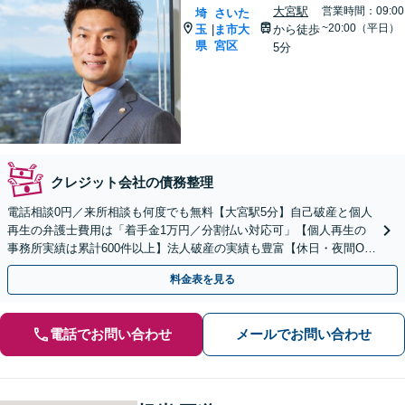
大宮駅
営業時間：09:00
埼
さいた
~20:00（平日）
玉
ま市大
から徒歩
|
県
宮区
5分
クレジット会社の債務整理
電話相談0円／来所相談も何度でも無料【大宮駅5分】自己破産と個人
再生の弁護士費用は「着手金1万円／分割払い対応可」【個人再生の
事務所実績は累計600件以上】法人破産の実績も豊富【休日・夜間O
K】オンライン相談もできます
料金表を見る
電話でお問い合わせ
メールでお問い合わせ