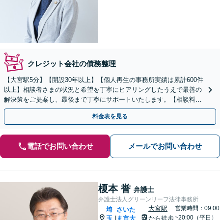
クレジット会社の債務整理
【大宮駅5分】【開設30年以上】【個人再生の事務所実績は累計600件
以上】相談者さまの状況と希望を丁寧にヒアリングしたうえで最善の
解決策をご提案し、最後まで丁寧にサポートいたします。【相談料無
料】【電話相談可】【休日・夜間対応】
料金表を見る
電話でお問い合わせ
メールでお問い合わせ
榎本 誉
弁護士
弁護士法人グリーンリーフ法律事務所
大宮駅
営業時間：09:00
埼
さいた
~20:00（平日）
玉
ま市大
から徒歩
|