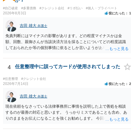
か？
#自己破産
#多重債務
#クレジット会社
#リボ払い
#個人・プライベート
2026年8月3日
役にたった
1
吉田 雄大
弁護士
免責判断にはマイナスの影響があります。どの程度マイナスかは金
額、回数、親御さんが当該決済方法を採ることについてどの程度認識
しておられたか等の個別事情に依るとしか言いようがありません。 と
もあれ、依頼しておられる弁護士さんに直ちに具体的状況をお伝えに
なって相談し、善後策を考えることをお勧めします。
4
任意整理中に誤ってカードが使用されてしまった
#任意整理
#クレジット会社
2026年7月14日
役にたった
2
吉田 雄大
弁護士
現在依頼をなさっている法律事務所に事情を説明した上で善処を相談
するのが最善の対応と思います。 うっかりミスであることも含め、あ
りのままをお伝えになることを強くお勧めします。 今回のできごとだ
けで辞任に至るか否かは弁護士次第というほかありませんが、説明は
早ければ早いほどいいのは間違いありません。 ご健闘をお祈りいたし