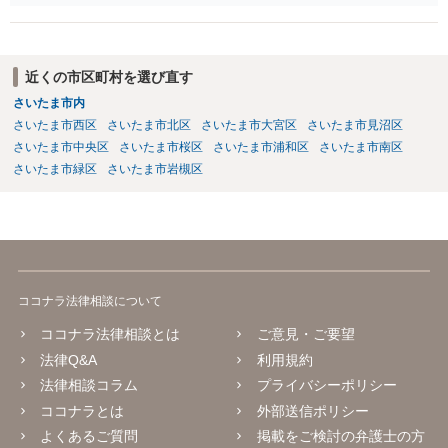
額の過半数を超えていない場合には、不同意でも過度に気にする必要
はありません。労働金庫には、書面決議への同意について確認や根回
しをしておけば、問題にならないことも少なくないのではないかと思
います。個人再生の経験豊富な弁護士へ相談されればよいと思いま
近くの市区町村を選び直す
す。
さいたま市内
さいたま市西区
さいたま市北区
さいたま市大宮区
さいたま市見沼区
さいたま市中央区
さいたま市桜区
さいたま市浦和区
さいたま市南区
さいたま市緑区
さいたま市岩槻区
ココナラ法律相談について
ココナラ法律相談とは
ご意見・ご要望
法律Q&A
利用規約
法律相談コラム
プライバシーポリシー
ココナラとは
外部送信ポリシー
よくあるご質問
掲載をご検討の弁護士の方