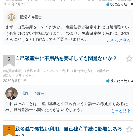
2026年7月22日
役にたった
8
匿名A
弁護士
まず、自己破産をしてください。 免責決定が確定すれば自然債務とい
う強制力のない債務になります。 つまり、免責確定後であれば、お姉
さんにだけ２万円支払っても問題ありません。
2
自己破産中に不用品を売却しても問題ないか？
#消費者金融
#自己破産
#クレジット会社
#銀行借り入れ
#奨学金
#個人・プライベート
2026年8月1日
役にたった
3
川添 圭
弁護士
これ以上のことは、運用基準との兼ね合いや弁護士の考え方もあるた
め、担当弁護士へ聞いた方がよいでしょう。
3
親名義で後払い利用、自己破産手続に影響はある