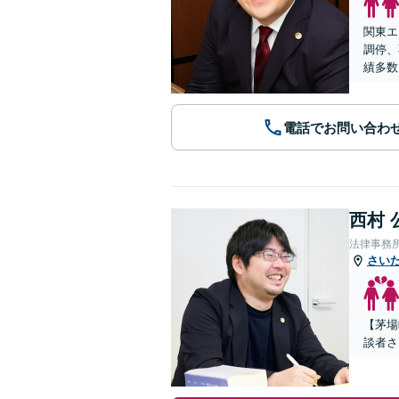
関東エ
調停、
績多数
電話でお問い合わ
西村 
法律事務
さい
【茅場
談者さ