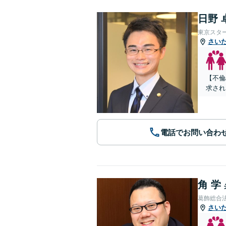
日野 
東京スタ
さい
【不倫
求され
電話でお問い合わ
角 学
葛飾総合
さい