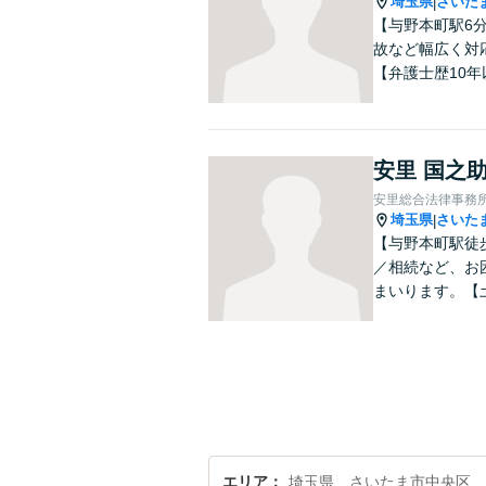
埼玉県
さいた
|
【与野本町駅6
故など幅広く対
【弁護士歴10年
安里 国之
安里総合法律事務
埼玉県
さいた
|
【与野本町駅徒
／相続など、お
まいります。【
エリア
埼玉県、さいたま市中央区