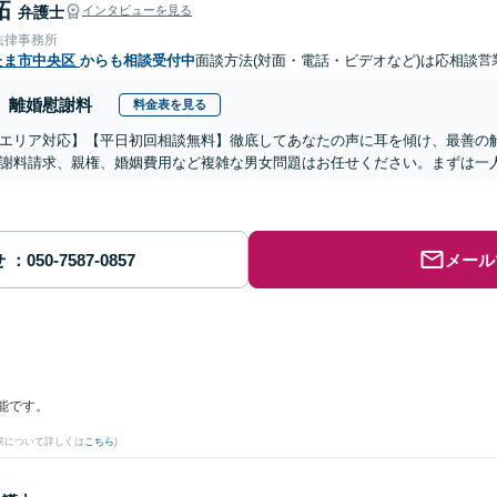
拓
弁護士
インタビューを見る
法律事務所
たま市中央区
からも相談受付中
面談方法(対面・電話・ビデオなど)は応相談
営
離婚慰謝料
料金表を見る
エリア対応】【平日初回相談無料】徹底してあなたの声に耳を傾け、最善の
謝料請求、親権、婚姻費用など複雑な男女問題はお任せください。まずは一
せ
メール
能です。
果について詳しくは
こちら
)