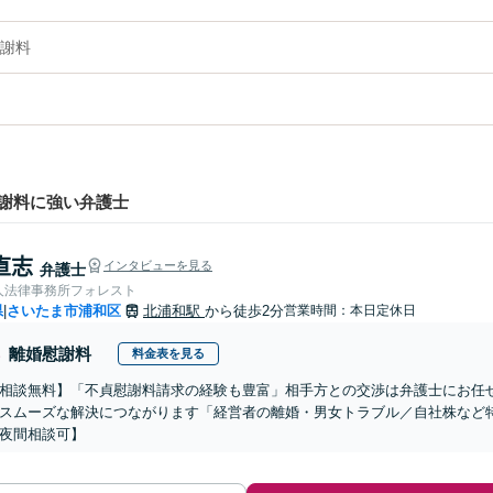
謝料
謝料に強い弁護士
 直志
インタビューを見る
弁護士
人法律事務所フォレスト
県
さいたま市浦和区
北浦和駅
から徒歩2分
営業時間：本日定休日
|
離婚慰謝料
料金表を見る
相談無料】「不貞慰謝料請求の経験も豊富」相手方との交渉は弁護士にお任
スムーズな解決につながります「経営者の離婚・男女トラブル／自社株など
夜間相談可】