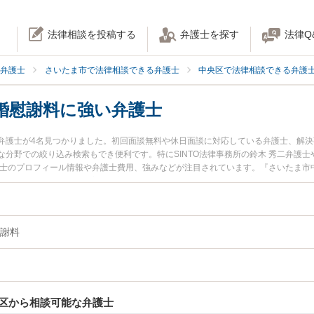
法律相談を投稿する
弁護士を探す
法律Q
弁護士
さいたま市で法律相談できる弁護士
中央区で法律相談できる弁護
婚慰謝料に強い弁護士
弁護士が4名見つかりました。初回面談無料や休日面談に対応している弁護士、解
分野での絞り込み検索もでき便利です。特にSINTO法律事務所の鈴木 秀二弁護士
護士のプロフィール情報や弁護士費用、強みなどが注目されています。『さいたま市
慰謝料のトラブル解決の実績豊富な近くの弁護士を検索したい』『初回相談無料で
談者さんにおすすめです。
謝料
区から相談可能な弁護士