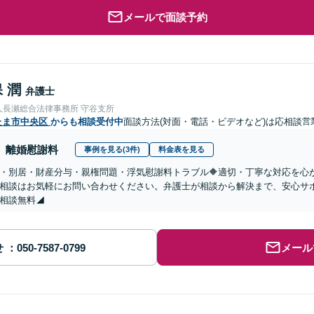
メールで面談予約
 潤
弁護士
人長瀬総合法律事務所 守谷支所
たま市中央区
からも相談受付中
面談方法(対面・電話・ビデオなど)は応相談
営
離婚慰謝料
事例を見る(3件)
料金表を見る
婚・別居・財産分与・親権問題・浮気慰謝料トラブル🔶適切・丁寧な対応を
相談はお気軽にお問い合わせください。弁護士が相談から解決まで、安心サ
相談無料◢
せ
メール