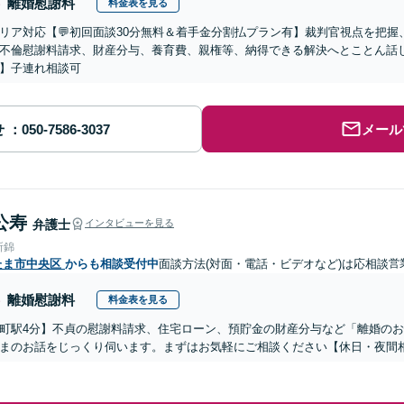
離婚慰謝料
料金表を見る
リア対応【💬初回面談30分無料＆着手金分割払プラン有】裁判官視点を把
不倫慰謝料請求、財産分与、養育費、親権等、納得できる解決へとことん話
】子連れ相談可
せ
メール
公寿
弁護士
インタビューを見る
所錦
たま市中央区
からも相談受付中
面談方法(対面・電話・ビデオなど)は応相談
営
離婚慰謝料
料金表を見る
町駅4分】不貞の慰謝料請求、住宅ローン、預貯金の財産分与など「離婚の
まのお話をじっくり伺います。まずはお気軽にご相談ください【休日・夜間