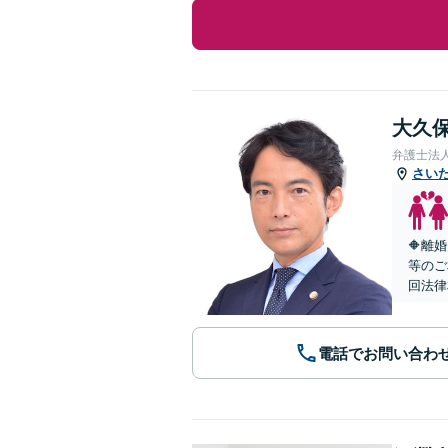
大久保
弁護士法
さい
🔶離
等のご
回法律
電話でお問い合わ