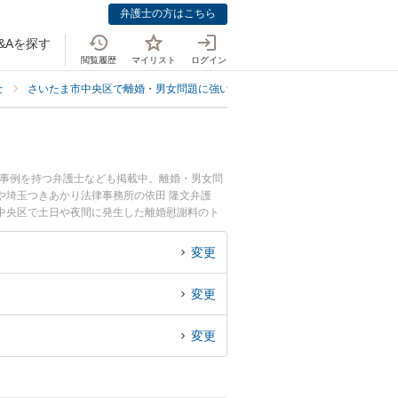
弁護士の方はこちら
&Aを探す
閲覧履歴
マイリスト
ログイン
士
さいたま市中央区で離婚・男女問題に強い弁護士
さいたま市中央区で離
決事例を持つ弁護士なども掲載中。離婚・男女問
や埼玉つきあかり法律事務所の依田 隆文弁護
中央区で土日や夜間に発生した離婚慰謝料のト
離婚慰謝料を法律相談できるさいたま市中央区内
変更
変更
変更