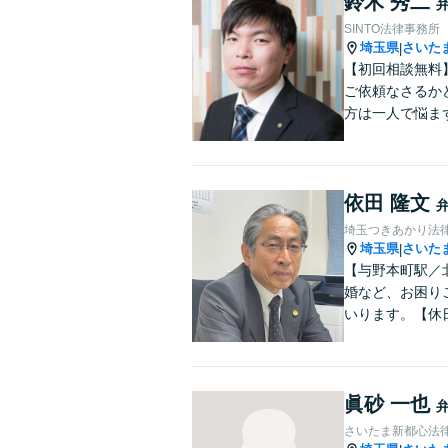
鈴木 秀二
SINTO法律事務所
埼玉県
さいた
|
【初回相談無料
ご依頼なさるか
方は一人で悩ま
依田 隆文
埼玉つきあかり法
埼玉県
さいた
|
【与野本町駅／
婚など、お困り
いります。【休
眞砂 一也
さいたま新都心法