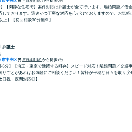
ま市中央区
与野本町駅
から徒歩6分
分】【閑静な住宅街】案件対応は弁護士が全て行います。離婚問題／借
応しております。迅速かつ丁寧な対応を心がけておりますので、お気軽
以上】【初回相談30分無料】
助
弁護士
所
ま市中央区
与野本町駅
から徒歩7分
歩6分】【埼玉・東京で活躍する町弁】スピード対応！離婚問題／交通
困りごとがあればお気軽にご相談ください！皆様が平穏な日々を取り戻
土日祝・夜間対応◎】