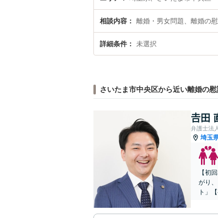
相談内容
離婚・男女問題、離婚の慰
詳細条件
未選択
さいたま市中央区から近い離婚の慰
𠮷田
弁護士法
埼玉
【初回
がり、
ト」【