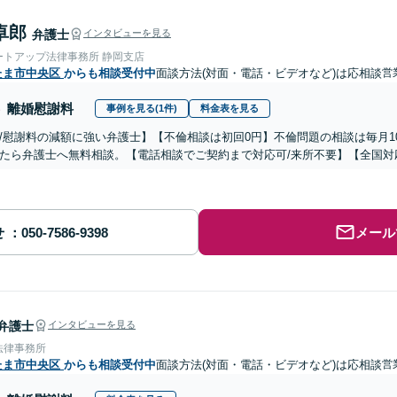
卓郎
弁護士
インタビューを見る
ートアップ法律事務所 静岡支店
たま市中央区
からも相談受付中
面談方法(対面・電話・ビデオなど)は応相談
営
離婚慰謝料
事例を見る(1件)
料金表を見る
/慰謝料の減額に強い弁護士】【不倫相談は初回0円】不倫問題の相談は毎月1
たら弁護士へ無料相談。【電話相談でご契約まで対応可/来所不要】【全国対
せ
メール
弁護士
インタビューを見る
法律事務所
たま市中央区
からも相談受付中
面談方法(対面・電話・ビデオなど)は応相談
営