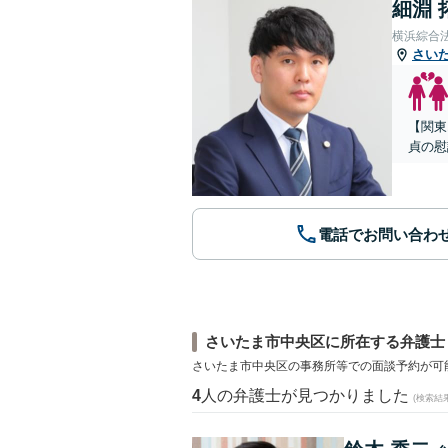
細淵 
横浜綜合
さい
【関東
貞の慰
電話でお問い合わ
さいたま市中央区に所在する弁護士
さいたま市中央区の事務所等での面談予約が可
4
人の弁護士が見つかりました
(検索結