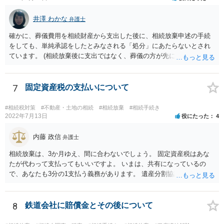
亡くなってから相続すると、両親のどちらかが亡くなってから相続す
るより非課税の枠が減少します。 計画的に相続をするのがおすすめと
井澤 わかな
弁護士
いうことになります。これ以外にも気をつける点はあるかもしれませ
確かに、葬儀費用を相続財産から支出した後に、相続放棄申述の手続
んので、一度相談して想定するのがおすすめと思います。
をしても、単純承認をしたとみなされる「処分」にあたらないとされ
ています。 (相続放棄後に支出ではなく、葬儀の方が先に来るのが通常
だと思いますので、葬儀→葬儀費用を相続財産から支出→相続放棄申
述の手続ということだと思いますが) ただ、葬儀費用ならいくらでもよ
いということではなく、身分相応の、社会的儀式として当然認められ
7
固定資産税の支払いについて
る程度の金額に留まると考えた方がよいです。 もし、相続人の皆さん
に葬儀費用を支出する経済力がなく、質素な葬儀を行った費用であれ
#相続税対策
#不動産・土地の相続
#相続放棄
#相続手続き
ば相続財産から支出しても単純承認と認められない可能性が高いの
2022年7月13日
役にたった
4
で、相続放棄申述が受理される可能性も高いと思います。
内藤 政信
弁護士
相続放棄は、3か月ゆえ、間に合わないでしょう。 固定資産税はあな
たが代わって支払ってもいいですよ。 いまは、共有になっているの
で、あなたも3分の1支払う義務があります。 遺産分割協議をして、不
動産取得者を決めて、相続登記する必要があります。 登記名義人に支
払い義務があります。
8
鉄道会社に賠償金とその後について