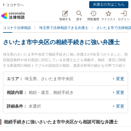
弁護士の方はこちら
ココナラへ
投稿する
探す
閲覧履歴
マイリスト
ログイン
ココナラ法律相談
埼玉県で法律相談できる弁護士
さいたま市で法律相
さいたま市中央区の相続手続きに強い弁護士
埼玉県のさいたま市中央区で相続手続きに強い弁護士が4名見つかりました。初
回面談無料や休日面談に対応している弁護士なども掲載中。相続・遺言に関係
する家族間の相続トラブルや認知症の相続、遺産分割等の細かな分野での絞り
込み検索もでき便利です。特にSINTO法律事務所の鈴木 秀二弁護士や埼玉つき
あかり法律事務所の依田 隆文弁護士、安里総合法律事務所の安里 国之助弁護士
エリア
埼玉県、さいたま市中央区
変更
のプロフィール情報や弁護士費用、強みなどが注目されています。『さいたま
市中央区で土日や夜間に発生した相続手続きのトラブルを今すぐに弁護士に相
相談内容
相続・遺言、相続手続き
変更
談したい』『相続手続きのトラブル解決の実績豊富な近くの弁護士を検索した
い』『初回相談無料で相続手続きを法律相談できるさいたま市中央区内の弁護
士に相談予約したい』などでお困りの相談者さんにおすすめです。
詳細条件
未選択
変更
相続手続きに強いさいたま市中央区から相談可能な弁護士