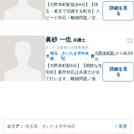
【与野本町駅徒歩6分】【埼
詳細を見
玉・東京で活躍する町弁】ス
る
ピード対応！離婚問題／交通
事故／借金・債務整理／相続
など、お困りごとがあればお
気軽にご相談ください！皆様
眞砂 一也
弁護士
が平穏な日々を取り戻せるよ
さいたま新都心法律事務所
う、尽力してまいります。
与野本町駅
から徒歩6
埼玉
さいたま市中央
|
【土日祝・夜間対応◎】
県
区
分
【与野本町駅6分】【閑静な住
詳細を見
宅街】案件対応は弁護士が全
る
て行います。離婚問題／借
金・債務整理／交通事故など
幅広く対応しております。迅
速かつ丁寧な対応を心がけて
おりますので、お気軽にご相
談ください。【弁護士歴10年
以上】【初回相談30分無料】
エリア
埼玉県、さいたま市中央区
変更