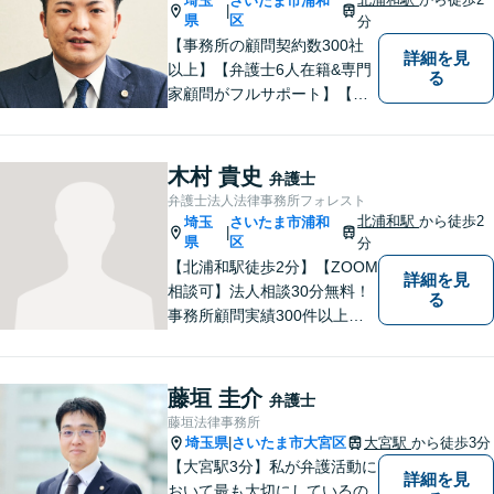
埼玉
さいたま市浦和
|
県
区
分
【事務所の顧問契約数300社
詳細を見
以上】【弁護士6人在籍&専門
る
家顧問がフルサポート】【北
浦和駅2分】企業法務に強い弁
護士が労働雇用、債権回収、
商取引問題などに対応しま
木村 貴史
弁護士
す。中小企業さま、個人事業
弁護士法人法律事務所フォレスト
主さまからのご相談に注力
北浦和駅
から徒歩2
埼玉
さいたま市浦和
|
【初回面談無料】
県
区
分
【北浦和駅徒歩2分】【ZOOM
詳細を見
相談可】法人相談30分無料！
る
事務所顧問実績300件以上！
お一人お一人の抱える問題を
的確に把握し、ご意向に沿え
るよう尽力いたします！業種
藤垣 圭介
弁護士
ごとに専門化したチームでの
藤垣法律事務所
サポート体制あり！ぜひ一度
埼玉県
さいたま市大宮区
大宮駅
から徒歩3分
|
ご相談ください。
【大宮駅3分】私が弁護活動に
詳細を見
おいて最も大切にしているの