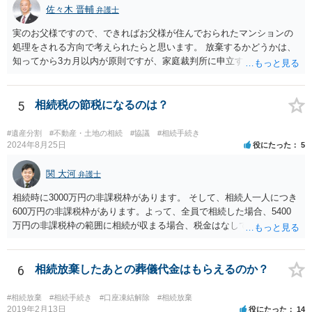
佐々木 晋輔
弁護士
実のお父様ですので、できればお父様が住んでおられたマンションの
処理をされる方向で考えられたらと思います。 放棄するかどうかは、
知ってから3カ月以内が原則ですが、家庭裁判所に申立すれば3カ月の
期間を伸長することができます。 その間に、財産の状況を調査して、
放棄するかどうか決めることができます。 銀行やサラ金が数年も放置
することはありませんので、数年後に借金が発見される可能性はほぼ
5
相続税の節税になるのは？
ありません。 なお、私が扱った相続放棄を検討していた案件で、期間
伸長して調査したところ、サラ金に対する過払金など相当な財産が見
#遺産分割
#不動産・土地の相続
#協議
#相続手続き
つかったため相続したという事例がありました。
2024年8月25日
役にたった
5
関 大河
弁護士
相続時に3000万円の非課税枠があります。 そして、相続人一人につき
600万円の非課税枠があります。よって、全員で相続した場合、5400
万円の非課税枠の範囲に相続が収まる場合、税金はなしです。 一人が
相続放棄すると、600万円の枠が一つ減ります。よって、4800万円の
範囲となります。 一般的には、全員で相続する方が税金はお得です。
また、全員で相続しても、話し合いの結果、親がすべて相続と決める
6
相続放棄したあとの葬儀代金はもらえるのか？
こともできます。この場合でも相続の非課税枠は、全員で相続した540
0万円分使えます。 父が亡くなり、母が全部相続すると、母から三人
#相続放棄
#相続手続き
#口座凍結解除
#相続放棄
で相続する際は、4800万円が非課税枠となります。 そうすると、母が
2019年2月13日
役にたった
14