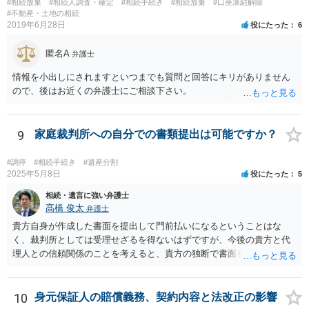
#相続放棄
#相続人調査・確定
#相続手続き
#相続放棄
#口座凍結解除
#不動産・土地の相続
2019年6月28日
役にたった
6
匿名A
弁護士
情報を小出しにされますといつまでも質問と回答にキリがありません
ので、後はお近くの弁護士にご相談下さい。
9
家庭裁判所への自分での書類提出は可能ですか？
#調停
#相続手続き
#遺産分割
2025年5月8日
役にたった
5
相続・遺言に強い弁護士
髙橋 俊太
弁護士
貴方自身が作成した書面を提出して門前払いになるということはな
く、裁判所としては受理せざるを得ないはずですが、今後の貴方と代
理人との信頼関係のことを考えると、貴方の独断で書面を提出したり
裁判所に電話したりするのはお勧めしにくいところです。 現在の弁護
士が主張書面の提出を渋っているようですが、弁護士として提出の実
益がないと考えている可能性もあると思いますので、そのあたりも含
10
身元保証人の賠償義務、契約内容と法改正の影響
めて、弁護士見解を確認等するためによく打ち合わせた方がよいと思