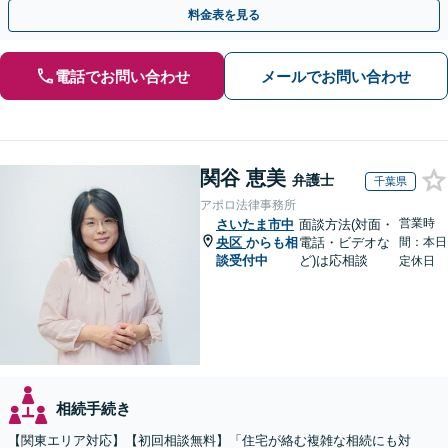
との連携力を活かした最適解の追求【WEB面談対応】
料金表を見る
電話でお問い合わせ
メールでお問い合わせ
関谷 恵美
弁護士
千葉県
アポロ法律事務所
営業時
さいたま市中
面談方法(対面・
央区
からも相
電話・ビデオな
間：本日
談受付中
ど)は応相談
定休日
相続手続き
【関東エリア対応】【初回相談無料】「住宅が絡む複雑な相続にも対