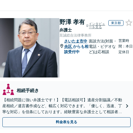
野澤 孝有
東京都
インタビュ
ーを見る
弁護士
至誠総合法律事務所
営業時
さいたま市中
面談方法(対面・
央区
からも相
電話・ビデオな
間：本日
談受付中
ど)は応相談
定休日
相続手続き
【相続問題に強い弁護士です！】【電話相談可】遺産分割協議／不動
産相続／遺言書作成など、幅広く対応できます。「優しく、迅速、丁
寧な対応」を信条にしております。経験豊富な弁護士として相談者様
のため全力を尽くします。お気軽にご相談ください。
料金表を見る