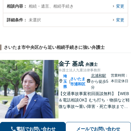
相談内容
相続・遺言、相続手続き
変更
詳細条件
未選択
変更
さいたま市中央区から近い相続手続きに強い弁護士
金子 基成
弁護士
弁護士法人九重法律事務所
北浦和駅
営業時間：
埼
さいたま
本日定休日
玉
から徒歩5
|
市浦和区
県
分
【交通事故事案初回面談無料】【WEB
＆電話相談OK】むち打ち・物損など軽
微な事故〜重い障害・死亡事故まで、
豊富な対応実績。弁護士3名で3,000件
以上の交通事故の実績あり。ご相談、
解決まで全て弁護士が対応し、負担を
電話でお問い合わせ
メールでお問い合わせ