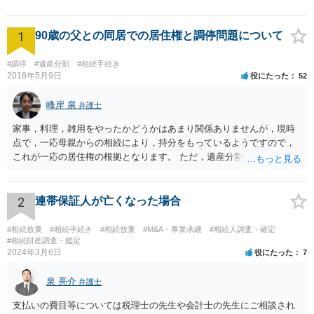
1
90歳の父との同居での居住権と調停問題について
#調停
#遺産分割
#相続手続き
2018年5月9日
役にたった
52
峰岸 泉
弁護士
家事，料理，雑用をやったかどうかはあまり関係ありませんが，現時
点で，一応母親からの相続により，持分をもっているようですので，
これが一応の居住権の根拠となります。 ただ，遺産分割により，母の
持分を父親が取得した場合，住み続けるのは難しいかも知れません。
2
連帯保証人が亡くなった場合
#相続放棄
#相続手続き
#相続放棄
#M&A・事業承継
#相続人調査・確定
#相続財産調査・鑑定
2024年3月6日
役にたった
7
泉 亮介
弁護士
支払いの費目等については税理士の先生や会計士の先生にご相談され