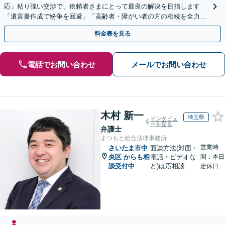
応」粘り強い交渉で、依頼者さまにとって最良の解決を目指します
「遺言書作成で紛争を回避」「高齢者・障がい者の方の相続を全力サ
ポート」【全国出張】【完全個室制】【バリアフリー対応】
料金表を見る
電話でお問い合わせ
メールでお問い合わせ
木村 新一
埼玉県
インタビュ
ーを見る
弁護士
まつもと総合法律事務所
営業時
さいたま市中
面談方法(対面・
央区
からも相
電話・ビデオな
間：本日
談受付中
ど)は応相談
定休日