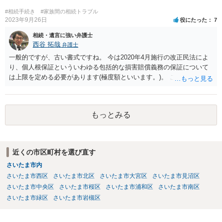
います。単に面倒臭いということで書面提出をしないということであ
#相続手続き
#家族間の相続トラブル
れば、当該弁護士との委任関係を修了した上で、貴方のほうで書面提
2023年9月26日
役にたった
7
出することを検討なさった方がよいでしょう。
相続・遺言に強い弁護士
西谷 拓哉
弁護士
一般的ですが、古い書式ですね。 今は2020年4月施行の改正民法によ
り、個人根保証といういわゆる包括的な損害賠償義務の保証について
は上限を定める必要があります(極度額といいます。)。 この書式にサ
インしても、実際は連帯保証部分は民法465条の2②により無効とな
り、会社側は請求できない可能性が高そうです。
もっとみる
近くの市区町村を選び直す
さいたま市内
さいたま市西区
さいたま市北区
さいたま市大宮区
さいたま市見沼区
さいたま市中央区
さいたま市桜区
さいたま市浦和区
さいたま市南区
さいたま市緑区
さいたま市岩槻区