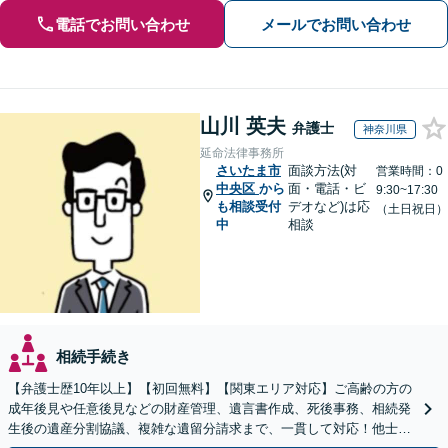
電話でお問い合わせ
メールでお問い合わせ
山川 英夫
弁護士
神奈川県
延命法律事務所
さいたま市
面談方法(対
営業時間：0
中央区
から
面・電話・ビ
9:30~17:30
も相談受付
デオなど)は応
（土日祝日）
中
相談
相続手続き
【弁護士歴10年以上】【初回無料】【関東エリア対応】ご高齢の方の
成年後見や任意後見などの財産管理、遺言書作成、死後事務、相続発
生後の遺産分割協議、複雑な遺留分請求まで、一貫して対応！他士業