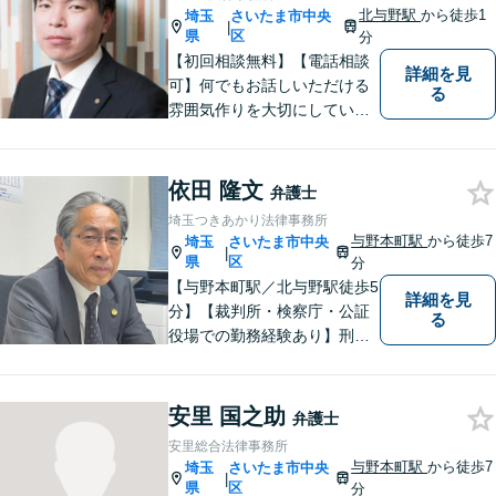
北与野駅
から徒歩1
埼玉
さいたま市中央
|
県
区
分
【初回相談無料】【電話相談
詳細を見
可】何でもお話しいただける
る
雰囲気作りを大切にしていま
す。弁護士に実際にご依頼な
さるかどうかは、アドバイス
をお聞きになってからの判断
依田 隆文
弁護士
で構いませんので、トラブル
埼玉つきあかり法律事務所
でお困りの方は一人で悩ま
与野本町駅
から徒歩7
埼玉
さいたま市中央
|
ず、一度お気軽にご相談下さ
県
区
分
い。
【与野本町駅／北与野駅徒歩5
詳細を見
分】【裁判所・検察庁・公証
る
役場での勤務経験あり】刑事
事件・交通事故・離婚など、
お困りごとはなんでもご相談
ください。一人一人に真摯に
安里 国之助
弁護士
向き合い、納得のいく解決へ
安里総合法律事務所
と導いてまいります。【休
与野本町駅
から徒歩7
埼玉
さいたま市中央
|
日・夜間対応】
県
区
分