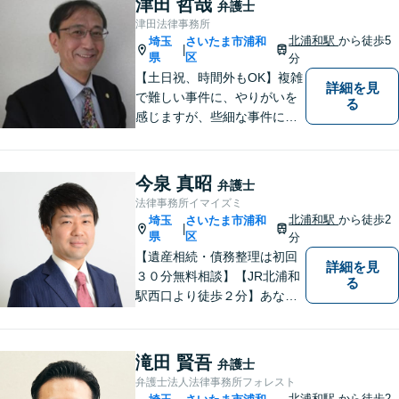
津田 哲哉
弁護士
ずに、リラックスして頂ける
津田法律事務所
か、なごやかな雰囲気作りを
北浦和駅
から徒歩5
埼玉
さいたま市浦和
|
常に心掛けています。
県
区
分
【土日祝、時間外もOK】複雑
詳細を見
で難しい事件に、やりがいを
る
感じますが、些細な事件にも
丁寧に対応します。コンサル
ティング会社での経験から、
会社経営、経理・税務などに
今泉 真昭
弁護士
も詳しく、きめ細かく対応致
法律事務所イマイズミ
します。刑事事件にも力を入
北浦和駅
から徒歩2
埼玉
さいたま市浦和
|
れています。
県
区
分
【遺産相続・債務整理は初回
詳細を見
３０分無料相談】【JR北浦和
る
駅西口より徒歩２分】あなた
の悩み、法律事務所イマイズ
ミがお預かりします。あなた
の代わりに悩み、考え、解決
滝田 賢吾
弁護士
策をご提案します。
弁護士法人法律事務所フォレスト
北浦和駅
から徒歩2