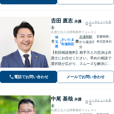
軽減します【北浦和駅7分】
𠮷田 直志
弁護
インタビューを見
る
士
弁護士法人法律事務所フォレスト
北浦和駅
営業時間：
埼
さいたま
本日定休日
玉
から徒歩2
|
市浦和区
県
分
【初回相談無料】相手方との交渉は弁
護士にお任せください。早めの相談で
選択肢が広がり、スムーズな解決につ
ながります。【不貞慰謝料請求の経験
豊富】【示談成功・不起訴獲得の実績
電話でお問い合わせ
メールでお問い合わせ
豊富】あなたの権利を守り、最善の結
果を目指します「少年事件の実績多
数」
中尾 基哉
弁護
インタビューを見
る
士
弁護士法人法律事務所フォレスト