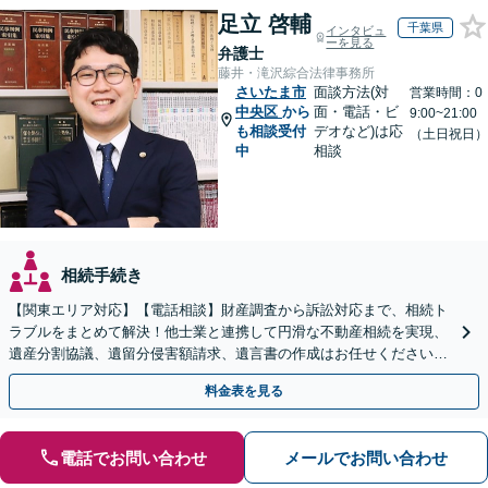
足立 啓輔
千葉県
インタビュ
ーを見る
弁護士
藤井・滝沢綜合法律事務所
さいたま市
面談方法(対
営業時間：0
中央区
から
面・電話・ビ
9:00~21:00
も相談受付
デオなど)は応
（土日祝日）
中
相談
相続手続き
【関東エリア対応】【電話相談】財産調査から訴訟対応まで、相続ト
ラブルをまとめて解決！他士業と連携して円滑な不動産相続を実現、
遺産分割協議、遺留分侵害額請求、遺言書の作成はお任せください。
明確な料金体系【オンライン面談可能】
料金表を見る
電話でお問い合わせ
メールでお問い合わせ