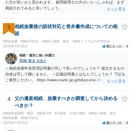
た方が良いかと思われます。 顧問税理士の方がいらっしゃれば、まず
相談されてみると良いでしょう。
3
相続放棄後の訴状対応と答弁書作成についての相
談
#相続放棄
#相続手続き
#相続人調査・確定
#相続トラブルの代理交渉
2026年3月28日
役にたった
5
相続・遺言に強い弁護士
髙橋 俊太
弁護士
＞相続放棄申述受理証明書の写しで良いのでしょうか？ 提出するもの
自体は写しで構いません。 ＞証拠説明書とはなんでしょうか？ 下記を
ご参照ください。 https://www.courts.go.jp/tokyo-s/vc-files/tokyo-s/file/
14-1kisairei.pdf
4
父の遺産相続、放棄すべきか調査してから決める
べきか？
#相続財産調査・鑑定
#遺産分割
#不動産・土地の相続
#相続人調査・確定
#相続放棄
#相続手続き
2025年7月15日
役にたった
5