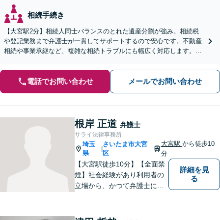
相続手続き
【大宮駅2分】相続人同士バランスのとれた遺産分割が強み。相続税
や登記業務まで弁護士が一貫してサポートするので安心です。不動産
相続や事業承継など、複雑な相続トラブルにも幅広く対応します。
【夜間・休日の相談可能】【オンライン相談可能】
電話でお問い合わせ
メールでお問い合わせ
根岸 正道
弁護士
サライ法律事務所
大宮駅
から徒歩10
埼玉
さいたま市大宮
|
県
区
分
【大宮駅徒歩10分】【全面禁
詳細を見
煙】社会経験があり利用者の
る
立場から、かつて弁護士に相
談したり、依頼した経験があ
ります。 どのようにしたら、
敷居を低くできるか、緊張せ