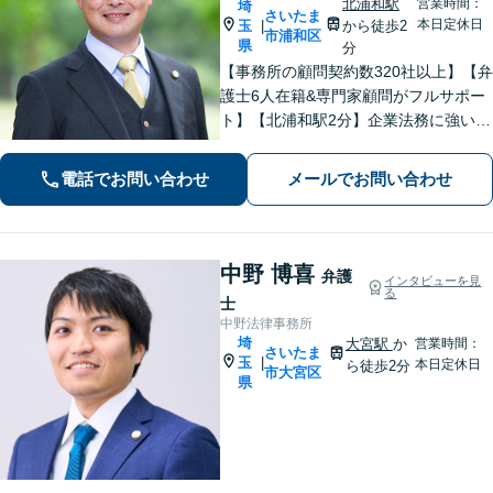
北浦和駅
営業時間：
埼
さいたま
本日定休日
玉
から徒歩2
|
市浦和区
県
分
【事務所の顧問契約数320社以上】【弁
護士6人在籍&専門家顧問がフルサポー
ト】【北浦和駅2分】企業法務に強い弁
護士が労働雇用、債権回収、刑事、不
動産などに対応します。中小企業さ
電話でお問い合わせ
メールでお問い合わせ
ま、個人事業主さまからのご相談に注
力【初回面談無料】
中野 博喜
弁護
インタビューを見
る
士
中野法律事務所
埼
大宮駅
か
営業時間：
さいたま
玉
|
本日定休日
ら徒歩2分
市大宮区
県