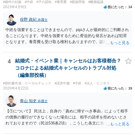
#婚外の妊娠
#中絶
#子の認知
#養育費
#親族関係
#離婚協議
2023年4月9日
役にたった
14
俣野 政紀
弁護士
中絶を強要することはできませんので、pipiさんが最終的にご判断され
ることになります。中絶を強要するために脅迫的な発言があれば犯罪
となります。養育費も受け取る権利もありますので、認知等につきお
相手がきちんと対応しないのであれば弁護士にご相談されることをお
勧めします。
4
結婚式・イベント業｜キャンセルはお客様都合？
コロナによる結婚式キャンセルのトラブル対処
（編集部投稿）
#契約書作成・リーガルチェック
#誹謗中傷
#中絶
#法人・ビジネス
2020年4月22日
役にたった
19
青山 知史
弁護士
【①について】 民法上，自身の「責めに帰すべき事由」によって相手
の債務の履行ができなくなった場合には、相手の請求を拒めないとさ
れておりますので（民法536条2項），こうした条文に当たるかが問題
となります。 まず形式的には，条文に当たる可能性は考えられます。