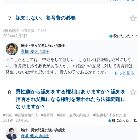
こうした場合，プロバイダ等を通じて投稿の削除を求めたり，また
れないとしても、相手が大学を卒業して就職したら、そこで再度、養
は，発信者自身の情報の開示を受けた上で，発進した当人に対する損
育費の増額調停を起こすこともできます。 仮に中絶する場合でも、相
害賠償請求等を行うことも可能です。
手方が妊娠について話し合いをしっかりしてくれない場合には、慰謝
7
認知しない、養育費の必要
料請求などもできる可能性があります。 いずれにせよ、親御さんとの
関わりが不可欠となると思われますので、一度話し合った上で、法律
#離婚協議
#養育費
#中絶
事務所へ早めのご相談をされたほうがよろしいかと思います。
2024年1月8日
役にたった
7
離婚・男女問題に強い弁護士
髙橋 俊太
弁護士
＞こちらとしては、中絶をして欲しい、しなければ認知は絶対にしな
い、養育費も払う必要があるのか、 ＞妊娠中の胎児に対して養育費は
発生しないはずと思います。 貴方の子であるかどうかという問題は残
り得るところであり、最終的にはDNA鑑定なども必要となってはきま
すが、仮に貴方の子であれば、認知はせざるを得ず、養育費の支払義
務も生じることになります。なお、妊娠中の胎児については、（事前
8
男性側から認知をする権利はありますか？認知を
に話し合って養育費の取り決めをしておくことはできますが、母親が
拒否され父親になる権利を奪われたら法律問題に
胎児を代理して）養育費を請求することはできません。
なりますか？
#中絶
#離婚書類作成
#養育費
#労働・雇用契約違反
#慰謝料請求された側
2019年10月5日
役にたった
11
離婚・男女問題に強い弁護士
野条 健人
弁護士