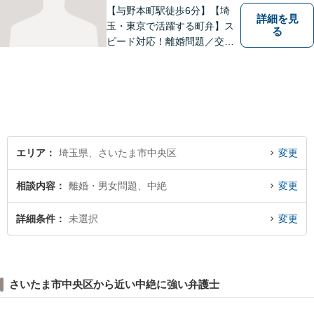
【与野本町駅徒歩6分】【埼
詳細を見
玉・東京で活躍する町弁】ス
る
ピード対応！離婚問題／交通
事故／借金・債務整理／相続
など、お困りごとがあればお
気軽にご相談ください！皆様
が平穏な日々を取り戻せるよ
う、尽力してまいります。
【土日祝・夜間対応◎】
エリア
埼玉県、さいたま市中央区
変更
相談内容
離婚・男女問題、中絶
変更
詳細条件
未選択
変更
さいたま市中央区から近い中絶に強い弁護士