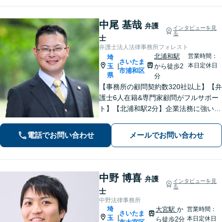
中尾 基哉
弁護
インタビューを見
る
士
弁護士法人法律事務所フォレスト
北浦和駅
営業時間：
埼
さいたま
本日定休日
玉
から徒歩2
|
市浦和区
県
分
【事務所の顧問契約数320社以上】【弁
護士6人在籍&専門家顧問がフルサポー
ト】【北浦和駅2分】企業法務に強い弁
護士が労働雇用、債権回収、刑事、不
動産などに対応します。中小企業さ
電話でお問い合わせ
メールでお問い合わせ
ま、個人事業主さまからのご相談に注
力【初回面談無料】
中野 博喜
弁護
インタビューを見
る
士
中野法律事務所
埼
大宮駅
か
営業時間：
さいたま
玉
|
本日定休日
ら徒歩2分