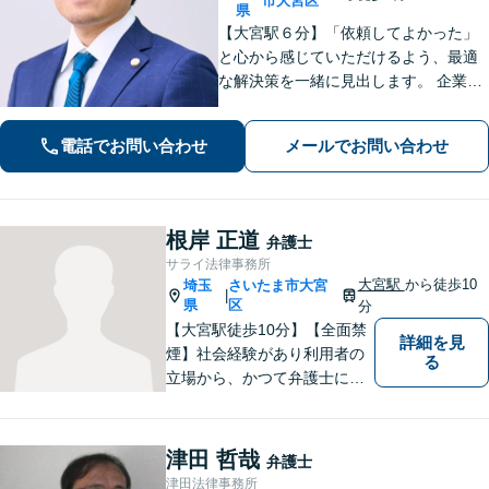
市大宮区
県
【大宮駅６分】「依頼してよかった」
と心から感じていただけるよう、最適
な解決策を一緒に見出します。 企業法
務／相続／債権回収／不動産トラブル
／労務など。お困りごとやお悩みは、
電話でお問い合わせ
メールでお問い合わせ
どうぞお気軽にお知らせください。
【夜間・休日の相談可能】【オンライ
ン相談可能】
根岸 正道
弁護士
サライ法律事務所
大宮駅
から徒歩10
埼玉
さいたま市大宮
|
県
区
分
【大宮駅徒歩10分】【全面禁
詳細を見
煙】社会経験があり利用者の
る
立場から、かつて弁護士に相
談したり、依頼した経験があ
ります。 どのようにしたら、
敷居を低くできるか、緊張せ
津田 哲哉
弁護士
ずに、リラックスして頂ける
津田法律事務所