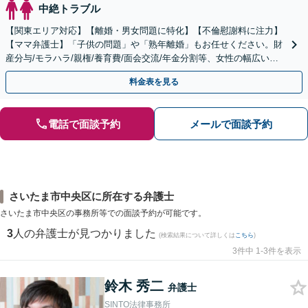
中絶トラブル
【関東エリア対応】【離婚・男女問題に特化】【不倫慰謝料に注力】
【ママ弁護士】「子供の問題」や「熟年離婚」もお任せください。財
産分与/モラハラ/親権/養育費/面会交流/年金分割等、女性の幅広い悩
みに対応。経験豊富な弁護士が解決に導きます。
料金表を見る
電話で面談予約
メールで面談予約
さいたま市中央区に所在する弁護士
さいたま市中央区の事務所等での面談予約が可能です。
3
人の弁護士が見つかりました
(検索結果について詳しくは
こちら
)
3件中 1-3件を表示
鈴木 秀二
弁護士
SINTO法律事務所