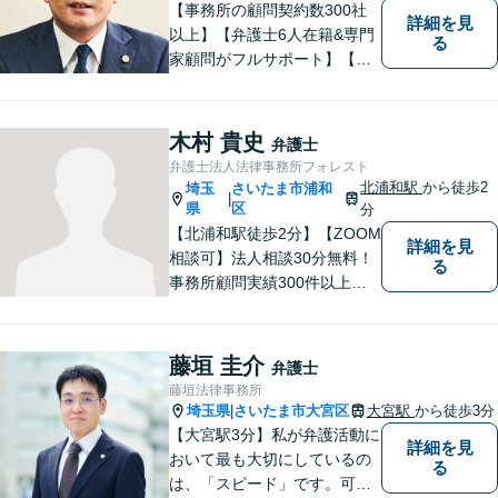
【事務所の顧問契約数300社
詳細を見
以上】【弁護士6人在籍&専門
る
家顧問がフルサポート】【北
浦和駅2分】企業法務に強い弁
護士が労働雇用、債権回収、
商取引問題などに対応しま
木村 貴史
弁護士
す。中小企業さま、個人事業
弁護士法人法律事務所フォレスト
主さまからのご相談に注力
北浦和駅
から徒歩2
埼玉
さいたま市浦和
|
【初回面談無料】
県
区
分
【北浦和駅徒歩2分】【ZOOM
詳細を見
相談可】法人相談30分無料！
る
事務所顧問実績300件以上！
お一人お一人の抱える問題を
的確に把握し、ご意向に沿え
るよう尽力いたします！業種
藤垣 圭介
弁護士
ごとに専門化したチームでの
藤垣法律事務所
サポート体制あり！ぜひ一度
埼玉県
さいたま市大宮区
大宮駅
から徒歩3分
|
ご相談ください。
【大宮駅3分】私が弁護活動に
詳細を見
おいて最も大切にしているの
る
は、「スピード」です。可能