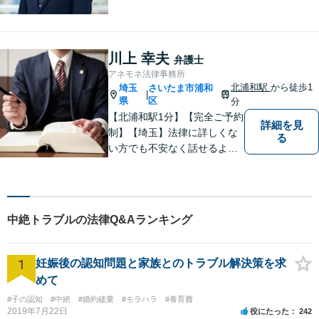
な限り「スピード」あるご案
内の上、難解な法律のお話を
分かりやすく説明すること
で、少しでもご依頼者様の安
川上 幸夫
弁護士
心につながるように尽くして
アネモネ法律事務所
おります。
北浦和駅
から徒歩1
埼玉
さいたま市浦和
|
県
区
分
【北浦和駅1分】【完全ご予約
詳細を見
制】【埼玉】法律に詳しくな
る
い方でも不安なく話せるよ
う、わかりやすくご説明する
ことを心がけています。 難し
く感じがちな法律問題も、少
しずつ一緒に整理していきま
中絶トラブルの法律Q&Aランキング
しょう。
1
妊娠後の認知問題と家族とのトラブル解決策を求
めて
#子の認知
#中絶
#婚約破棄
#モラハラ
#養育費
2019年7月22日
役にたった
242