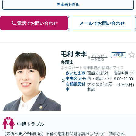
目指します。【休日・夜間相談あり】【ビデオ面談可】
料金表を見る
電話でお問い合わせ
メールでお問い合わせ
毛利 朱李
福岡県
インタビュ
ーを見る
弁護士
ネクスパート法律事務所 福岡オフィス
さいたま市
面談方法(対
営業時間：0
中央区
から
面・電話・ビ
9:00~21:00
も相談受付
デオなど)は応
（土日祝日）
中
相談
中絶トラブル
【来所不要／全国対応】不倫の慰謝料問題は請求したい方・請求され