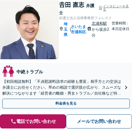
𠮷田 直志
弁護
インタビューを見
る
士
弁護士法人法律事務所フォレスト
北浦和駅
営業時間：
埼
さいたま
本日定休日
玉
から徒歩2
|
市浦和区
県
分
中絶トラブル
【初回相談無料】「不貞慰謝料請求の経験も豊富」相手方との交渉は
弁護士にお任せください。早めの相談で選択肢が広がり、スムーズな
解決につながります「経営者の離婚・男女トラブル／自社株など特有
の問題にもきめ細やかにサポート」【夜間相談可】
料金表を見る
電話でお問い合わせ
メールでお問い合わせ