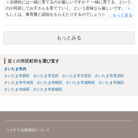
＞法律的には一緒に育てるのが厳しいですか？ 一緒に育てる、という
のが同居してお子さんを育てていく、という意味なら厳しいです。 ＞
もしくは、養育費と認知をもらえたりするのでしょうか、 相手が認知
を拒む場合、調停や裁判などの手続きで認知を求める必要がありま
す。 また、認知されたことを前提に、父親として子を養う義務があり
ますので、 養育費を請求できます。 ただ、極端な話相手に収入がなか
もっとみる
ったり、行方不明だったりすると、実際上の回収が難しい可能性はあ
ります。
近くの市区町村を選び直す
さいたま市内
さいたま市西区
さいたま市北区
さいたま市大宮区
さいたま市見沼区
さいたま市中央区
さいたま市桜区
さいたま市浦和区
さいたま市南区
さいたま市緑区
さいたま市岩槻区
ココナラ法律相談について