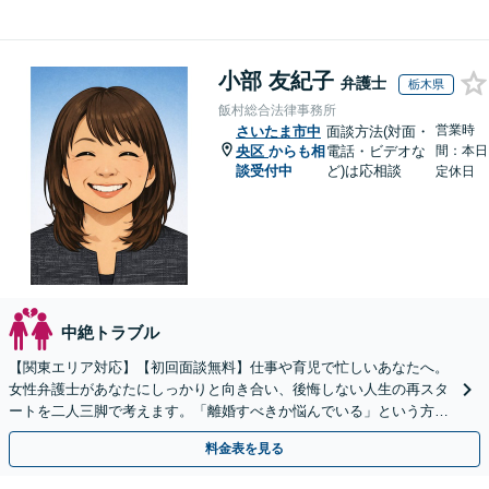
小部 友紀子
弁護士
栃木県
飯村総合法律事務所
営業時
さいたま市中
面談方法(対面・
央区
からも相
電話・ビデオな
間：本日
談受付中
ど)は応相談
定休日
中絶トラブル
【関東エリア対応】【初回面談無料】仕事や育児で忙しいあなたへ。
女性弁護士があなたにしっかりと向き合い、後悔しない人生の再スタ
ートを二人三脚で考えます。「離婚すべきか悩んでいる」という方も
安心してお話しください【完全個室で対応・子連れ相談可】
料金表を見る