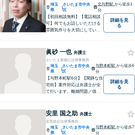
北与野駅
から徒歩1
埼玉
さいたま市中央
|
県
区
分
【初回相談無料】【電話相談
詳細を見
可】何でもお話しいただける
る
雰囲気作りを大切にしていま
す。弁護士に実際にご依頼な
さるかどうかは、アドバイス
をお聞きになってからの判断
眞砂 一也
弁護士
で構いませんので、トラブル
さいたま新都心法律事務所
でお困りの方は一人で悩ま
与野本町駅
から徒歩6
埼玉
さいたま市中央
|
ず、一度お気軽にご相談下さ
県
区
分
い。
【与野本町駅6分】【閑静な住
詳細を見
宅街】案件対応は弁護士が全
る
て行います。離婚問題／借
金・債務整理／交通事故など
幅広く対応しております。迅
速かつ丁寧な対応を心がけて
安里 国之助
弁護士
おりますので、お気軽にご相
安里総合法律事務所
談ください。【弁護士歴10年
与野本町駅
から徒歩7
埼玉
さいたま市中央
|
以上】【初回相談30分無料】
県
区
分