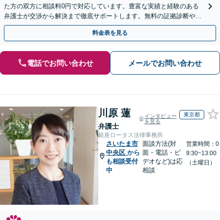
た方の双方に相談料0円で対応しています。豊富な実績と経験のある
弁護士が交渉から解決まで徹底サポートします。無料の証拠診断や着
手金の返還保証もありますので安心してご相談ください。
料金表を見る
電話でお問い合わせ
メールでお問い合わせ
川原 蓮
東京都
インタビュー
を見る
弁護士
銀座ロータス法律事務所
さいたま市
面談方法(対
営業時間：0
中央区
から
面・電話・ビ
9:30~13:00
も相談受付
デオなど)は応
（土曜日）
中
相談