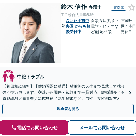
鈴木 信作
弁護士
東京都
王子総合法律事務所
営業時
さいたま市中
面談方法(対面・
央区
からも相
電話・ビデオな
間：本日
談受付中
ど)は応相談
定休日
中絶トラブル
【初回相談無料】【離婚問題に精通】離婚後の人生まで見越して粘り
強く交渉致します。交渉から調停・裁判まで一貫対応。離婚調停／不
貞慰謝料／養育費／親権獲得／熟年離婚など。男性、女性側双方とも
お任せを【王子駅3分】【当日／夜間相談可（要予約）】
料金表を見る
電話でお問い合わせ
メールでお問い合わせ