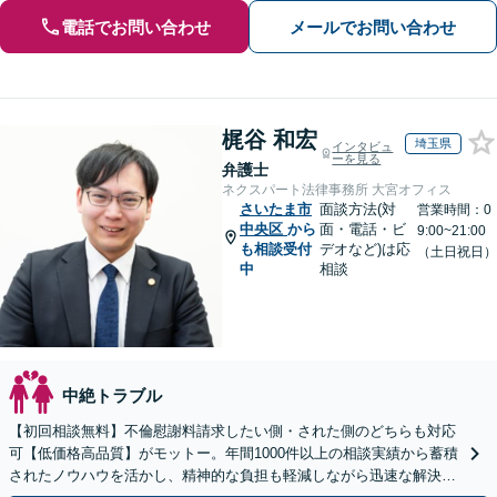
電話でお問い合わせ
メールでお問い合わせ
梶谷 和宏
埼玉県
インタビュ
ーを見る
弁護士
ネクスパート法律事務所 大宮オフィス
さいたま市
面談方法(対
営業時間：0
中央区
から
面・電話・ビ
9:00~21:00
も相談受付
デオなど)は応
（土日祝日）
中
相談
中絶トラブル
【初回相談無料】不倫慰謝料請求したい側・された側のどちらも対応
可【低価格高品質】がモットー。年間1000件以上の相談実績から蓄積
されたノウハウを活かし、精神的な負担も軽減しながら迅速な解決を