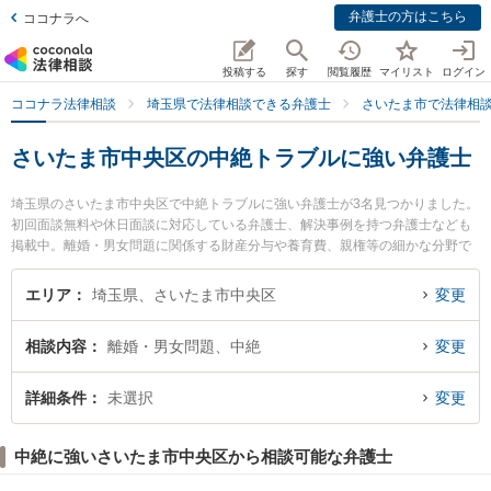
弁護士の方はこちら
ココナラへ
投稿する
探す
閲覧履歴
マイリスト
ログイン
ココナラ法律相談
埼玉県で法律相談できる弁護士
さいたま市で法律相
さいたま市中央区の中絶トラブルに強い弁護士
埼玉県のさいたま市中央区で中絶トラブルに強い弁護士が3名見つかりました。
初回面談無料や休日面談に対応している弁護士、解決事例を持つ弁護士なども
掲載中。離婚・男女問題に関係する財産分与や養育費、親権等の細かな分野で
の絞り込み検索もでき便利です。特にSINTO法律事務所の鈴木 秀二弁護士やさ
いたま新都心法律事務所の眞砂 一也弁護士、安里総合法律事務所の安里 国之助
エリア
埼玉県、さいたま市中央区
変更
弁護士のプロフィール情報や弁護士費用、強みなどが注目されています。『さ
いたま市中央区で土日や夜間に発生した中絶トラブルのトラブルを今すぐに弁
相談内容
離婚・男女問題、中絶
変更
護士に相談したい』『中絶トラブルのトラブル解決の実績豊富な近くの弁護士
を検索したい』『初回相談無料で中絶トラブルを法律相談できるさいたま市中
央区内の弁護士に相談予約したい』などでお困りの相談者さんにおすすめで
詳細条件
未選択
変更
す。
中絶に強いさいたま市中央区から相談可能な弁護士