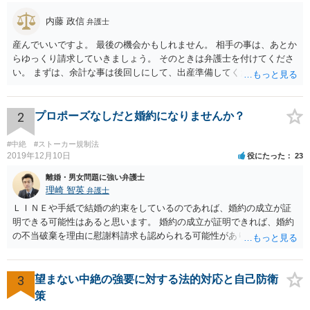
内藤 政信
弁護士
産んでいいですよ。 最後の機会かもしれません。 相手の事は、あとか
らゆっくり請求していきましょう。 そのときは弁護士を付けてくださ
い。 まずは、余計な事は後回しにして、出産準備してください。
2
プロポーズなしだと婚約になりませんか？
#中絶
#ストーカー規制法
2019年12月10日
役にたった
23
離婚・男女問題に強い弁護士
理崎 智英
弁護士
ＬＩＮＥや手紙で結婚の約束をしているのであれば、婚約の成立が証
明できる可能性はあると思います。 婚約の成立が証明できれば、婚約
の不当破棄を理由に慰謝料請求も認められる可能性があります。
3
望まない中絶の強要に対する法的対応と自己防衛
策