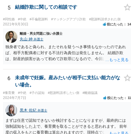
現在の各宣言や要請は，強制力のあるものではなく，震災等で対象施
設が滅失してしまった場合と異なり，挙式等自体が物理的に不可能に
5
結婚詐欺に関しての相談です
なったとまではいえないかと思われます。こうした中で，顧客の判断
でキャンセルを申し出たとすれば，形式的には顧客側に帰責性があっ
#同性婚
#中絶
#不倫慰謝料
#マッチングアプリ詐欺
#慰謝料請求された側
たといえる可能性は考えられます。 一方で，実質的に考えた場合，集
2021年9月30日
役にたった
14
会に供する施設等については，営業自粛を要請されているところ，結
離婚・男女問題に強い弁護士
婚式場等の施設についても，解釈によっては集会に供する施設の1つと
丸山 紳
弁護士
して，休止要請の対象と考える余地はあるかと思われます。 こうした
独身者であると偽られ、またそれを疑うべき事情もなかったのであれ
解釈を採った場合，強制力はないまでも，事実上挙式等の実施が困難
ば、相手方配偶者に対する不法行為責任は発生しません。 結婚詐欺
となる外部的要因があったとして，顧客の「責めに帰すべき事由」が
は、財産的損害があって初めて詐欺罪になるので、今回は該当しませ
あるとまではいえず，結婚式場等からの請求が認められない可能性は
ん。 貞操権侵害は、既婚者であることを偽られていて、その上既婚者
考えられます。 このように，条文の解釈次第で判断が分かれうるた
であることを知っていれば交際しなかったといえる場合に、慰謝料請
め，安易に請求ができると考えるのは危険かと思われます。 なお，仮
求が可能です。 LINEなどで、結婚を当然の前提にした関係だったこと
6
未成年で妊娠。産みたいが相手に支払い能力がな
に全額の請求が不可能となっても，これまでに生じた費用や打合せ相
を立証できる場合は、請求は可能と考えます。
当分の報酬の範囲であれば，中途終了時の委任事務への報酬請求や不
い場合。
当利得返還請求として，支払いを求められる可能性はあるかと思われ
#養育費
#中絶
#子の認知
#慰謝料請求したい側
#離婚協議
ます（民法648条3項、703条等）。 【②について】 請求に応じてもら
2024年7月7日
役にたった
11
えない場合，基本的には代理人を介した交渉や，法的手続きを取るこ
とになります。 もっとも，上述したように，全額の請求は，必ずしも
黒木 佐紀
弁護士
確実に認められる事案ではないと思われるため，法的手続きまでは行
わず，協議によって適切な範囲での支払いに関する合意を目指す方が
まずは任意で認知できないか検討することになりますが、最終的には
良いかと思われます。 【③について】 事実か否かにかかわらず，相手
強制認知をした上で、養育費を取ることができると思われます。 前年
の社会的評価を損なうような投稿であれば，名誉毀損となり得ます。
度の収入をもとに養育費は算出されますので、現時点では少額しか取