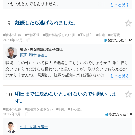
いえいえとんでもありません。
9
妊娠したら逃げられました。
#婚外の妊娠
#音信不通
#慰謝料請求したい側
#子の認知
#中絶
#養育費
2021年12月11日
役にたった
12
離婚・男女問題に強い弁護士
原田 和幸
弁護士
職場にこの件について個人で連絡してもよいのでしょうか？ 単に取り
次いでもらうだけなら構わないと思いますが、取り次いでもらえるか
分かりませんね。 職場に、妊娠や認知の件は話さないほうがよいと思
います。 それとも弁護士を通すべきなのでしょうか？ 相談者で対応が
難しいと思われれば、弁護士に入ってもらうことも検討されてくださ
い。 一度、お近くの弁護士に相談されてみてもよいと思います。
10
明日までに決めないといけないのでお願いしま
す。
#婚外の妊娠
#生活費を渡さない
#中絶
#子の認知
2022年3月11日
役にたった
6
村山 大基
弁護士