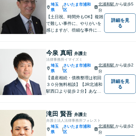
か、なごやかな雰囲気作りを
北浦和駅
から徒歩5
埼玉
さいたま市浦和
|
常に心掛けています。
県
区
分
【土日祝、時間外もOK】複雑
詳細を見
で難しい事件に、やりがいを
る
感じますが、些細な事件にも
丁寧に対応します。コンサル
ティング会社での経験から、
会社経営、経理・税務などに
今泉 真昭
弁護士
も詳しく、きめ細かく対応致
法律事務所イマイズミ
します。刑事事件にも力を入
北浦和駅
から徒歩2
埼玉
さいたま市浦和
|
れています。
県
区
分
【遺産相続・債務整理は初回
詳細を見
３０分無料相談】【JR北浦和
る
駅西口より徒歩２分】あなた
の悩み、法律事務所イマイズ
ミがお預かりします。あなた
の代わりに悩み、考え、解決
滝田 賢吾
弁護士
策をご提案します。
弁護士法人法律事務所フォレスト
北浦和駅
から徒歩2
埼玉
さいたま市浦和
|
県
区
分