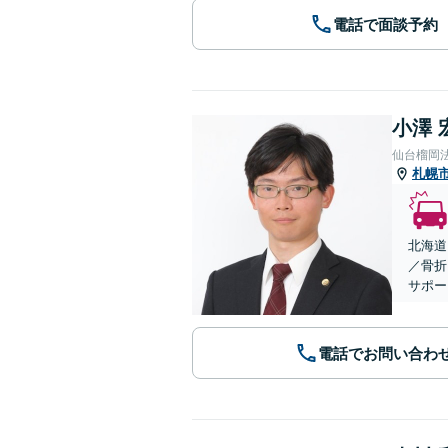
電話で面談予約
小澤 
仙台榴岡
札幌
北海道
／骨折
サポー
電話でお問い合わ