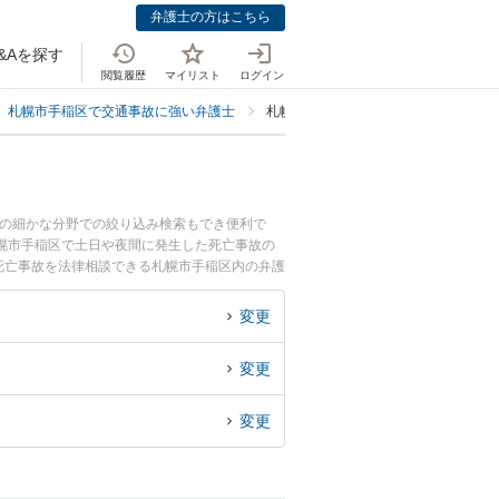
弁護士の方はこちら
&Aを探す
閲覧履歴
マイリスト
ログイン
札幌市手稲区で交通事故に強い弁護士
札幌市手稲区で死亡事故に強い弁護士
等の細かな分野での絞り込み検索もでき便利で
幌市手稲区で土日や夜間に発生した死亡事故の
死亡事故を法律相談できる札幌市手稲区内の弁護
変更
変更
変更