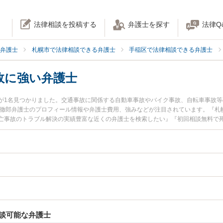
法律相談を投稿する
弁護士を探す
法律Q
弁護士
札幌市で法律相談できる弁護士
手稲区で法律相談できる弁護士
故に強い弁護士
が1名見つかりました。交通事故に関係する自動車事故やバイク事故、自転車事故
 徹郎弁護士のプロフィール情報や弁護士費用、強みなどが注目されています。『札
亡事故のトラブル解決の実績豊富な近くの弁護士を検索したい』『初回相談無料で
んにおすすめです。
談可能な弁護士