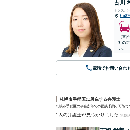
古川 
ネクスパ
札幌
【来所
社の対
い。
電話でお問い合わ
札幌市手稲区に所在する弁護士
札幌市手稲区の事務所等での面談予約が可能で
1
人の弁護士が見つかりました
(検索結