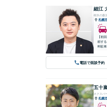
細江 
樹氷の森
札幌
【初回
頼する
料駐車
電話で面談予約
五十嵐
ネクスパ
札幌