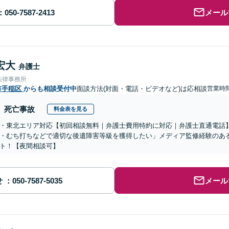
メール
宏大
弁護士
法律事務所
市手稲区
からも相談受付中
面談方法(対面・電話・ビデオなど)は応相談
営業時間
死亡事故
料金表を見る
・東北エリア対応【初回相談無料｜弁護士費用特約に対応｜弁護士直通電話
・むち打ちなどで適切な後遺障害等級を獲得したい」メディア監修経験のあ
ト！【夜間相談可】
せ
メール