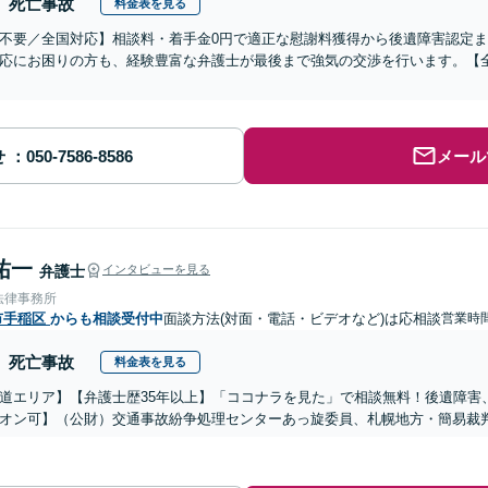
死亡事故
料金表を見る
不要／全国対応】相談料・着手金0円で適正な慰謝料獲得から後遺障害認定
応にお困りの方も、経験豊富な弁護士が最後まで強気の交渉を行います。【全
せ
メール
祐一
弁護士
インタビューを見る
法律事務所
市手稲区
からも相談受付中
面談方法(対面・電話・ビデオなど)は応相談
営業時
死亡事故
料金表を見る
道エリア】【弁護士歴35年以上】「ココナラを見た」で相談無料！後遺障害
オン可】（公財）交通事故紛争処理センターあっ旋委員、札幌地方・簡易裁