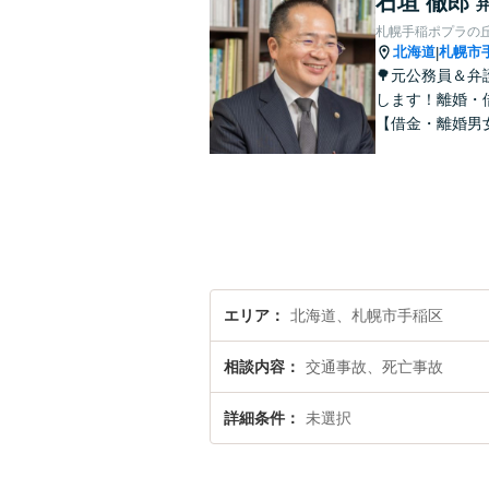
石垣 徹郎
札幌手稲ポプラの
北海道
札幌市
|
🌳元公務員＆
します！離婚・
【借金・離婚男
エリア
北海道、札幌市手稲区
相談内容
交通事故、死亡事故
詳細条件
未選択