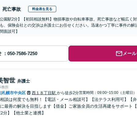
死亡事故
料金表を見る
公園駅2分】【初回相談無料】物損事故や自転車事故、死亡事故など幅広く
も、保険会社との交渉は弁護士にお任せください。迅速かつ丁寧に事件の解
間面談可】
せ
メール
美智世
弁護士
事務所
道
札幌市中央区
西１８丁目駅
から徒歩2分
営業時間：09:00~15:00（土曜日）
|
相談は何度でも無料！【電話・メール相談可】【法テラス利用可】【弁
に最善の解決を目指します【借金】ご家族全員の生活再建をサポート【
駅2分】【他士業と連携】