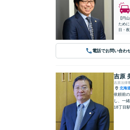
【円山
ために
日・夜
電話でお問い合わ
吉原 
吉原法律
北海
依頼前の
し、一緒
18丁目