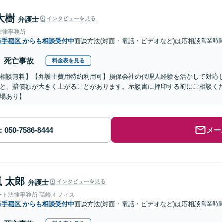
大樹
弁護士
インタビューを見る
法律事務所
市手稲区
からも相談受付中
面談方法(対面・電話・ビデオなど)は応相談
営業時
死亡事故
料金表を見る
相談無料】【弁護士費用特約利用可】損保会社の代理人経験を活かして対応
と、賠償額が大きく上がることがあります。示談書に押印する前にご相談く
場あり】
メー
 太郎
弁護士
インタビューを見る
ート法律事務所 高崎オフィス
市手稲区
からも相談受付中
面談方法(対面・電話・ビデオなど)は応相談
営業時間