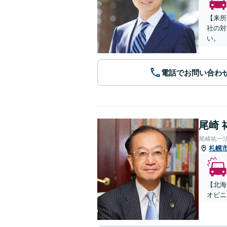
【来所
社の対
い。
電話でお問い合わ
尾崎 
尾崎祐一
札幌
【北海
オピニ