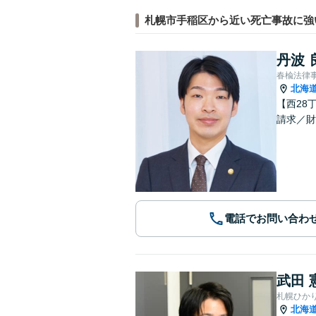
札幌市手稲区から近い死亡事故に強
丹波 
春楡法律
北海
【西28
請求／財
電話でお問い合わ
武田 
札幌ひか
北海