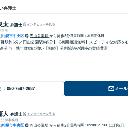
い弁護士
良太
弁護士
インタビューを見る
事務所
道
札幌市中央区
円山公園駅
から徒歩3分
営業時間：本日定休日
|
丁目駅約6分／円山公園駅約5分】【初回相談無料】スピーディな対応を
産分与・熟年離婚に強い【相続】分割協議や調停の実績豊富
せ
メール
憲人
弁護士
インタビューを見る
り法律事務所
道
札幌市中央区
円山公園駅
から徒歩2分
営業時間：09:00~21:00（土日祝日）
|