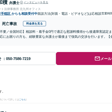
和積
弁護士
インタビューを見る
ート法律事務所 北九州オフィス
市手稲区
からも相談受付中
面談方法(対面・電話・ビデオなど)は応相談
営業時間
死亡事故
料金表を見る
不要／全国対応】相談料・着手金0円で適正な慰謝料獲得から後遺障害認定
応にお困りの方も、経験豊富な弁護士が最後まで強気の交渉を行います。【全
せ
メール
す。
果について詳しくは
こちら
)