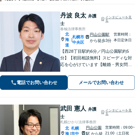
丹波 良太
弁護
インタビューを見
る
士
春楡法律事務所
北
円山公園駅
営業時間：
札幌市
海
|
本日定休日
から徒歩3分
中央区
道
【西28丁目駅約6分／円山公園駅約5
分】【初回相談無料】スピーディな対
応を心がけています【離婚・男女問
題】慰謝料請求／財産分与・熟年離婚
に強い【相続】分割協議や調停の実績
電話でお問い合わせ
メールでお問い合わせ
豊富
武田 憲人
弁護
インタビューを見
る
士
札幌ひかり法律事務所
円山公園
営業時間：09:00~
北
札幌
21:00（土日祝
海
市中
駅
から徒
|