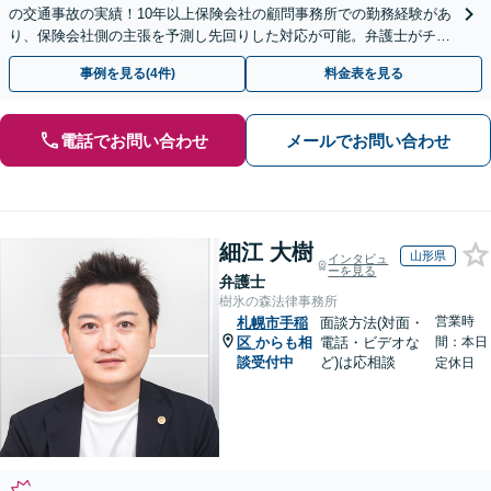
の交通事故の実績！10年以上保険会社の顧問事務所での勤務経験があ
り、保険会社側の主張を予測し先回りした対応が可能。弁護士がチー
ムとなり示談交渉、休業損害、後遺障害等に対応。
事例を見る(4件)
料金表を見る
電話でお問い合わせ
メールでお問い合わせ
細江 大樹
山形県
インタビュ
ーを見る
弁護士
樹氷の森法律事務所
営業時
札幌市手稲
面談方法(対面・
区
からも相
電話・ビデオな
間：本日
談受付中
ど)は応相談
定休日