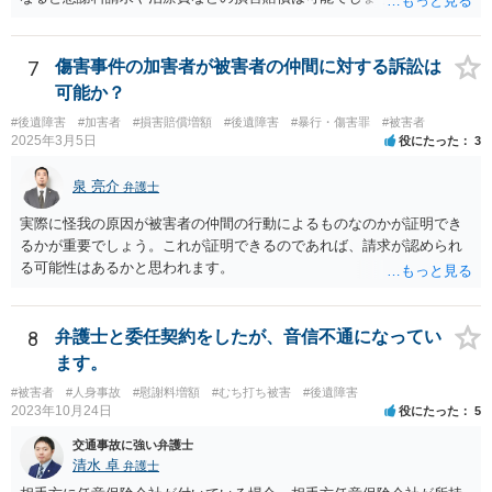
の通院は医師からの指示がない場合は治療に必要な通院と評価されな
い場合が多いです。 また、保険会社から提案される金額は低めに出さ
れることも多いため、その交渉のために弁護士を入れるということも
7
傷害事件の加害者が被害者の仲間に対する訴訟は
考えられるかと思われます。
可能か？
#後遺障害
#加害者
#損害賠償増額
#後遺障害
#暴行・傷害罪
#被害者
2025年3月5日
役にたった
3
泉 亮介
弁護士
実際に怪我の原因が被害者の仲間の行動によるものなのかが証明でき
るかが重要でしょう。これが証明できるのであれば、請求が認められ
る可能性はあるかと思われます。
8
弁護士と委任契約をしたが、音信不通になってい
ます。
#被害者
#人身事故
#慰謝料増額
#むち打ち被害
#後遺障害
2023年10月24日
役にたった
5
交通事故に強い弁護士
清水 卓
弁護士