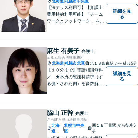
場のスタッフ様も法律知識が
北海道
札幌市中央区
|
仕事を守ります。
【法テラス利用可】【弁護士
詳細を見
費用特約利用可能】「チーム
る
ワークとフットワーク 」を合
言葉に、全弁護士と全スタッ
フが一丸となって業務にあた
り、地域の皆さまにとって、
もっと身近な存在になりたい
麻生 有美子
弁護士
と考えています。離婚、相
エルム総合法律事務所
続、交通事故、借金、労働、
北海道
札幌市北区
北１３条東駅
から徒歩5分
|
刑事事件など
【１０分まで】電話相談無料
詳細を見
／ ★不貞の慰謝料請求（す
る
る側・された側）を多数解
決。／不貞慰謝料のご相談
は、お任せください。 ★破
産／相続に強い弁護士 【税
理士と連携。同席相談も可】
脇山 正幹
弁護士
さっぽろ脇山法律事務所
西１８丁目駅
から徒歩3
北海
札幌市中央
|
道
区
分
まずは一人で悩まずにお気軽