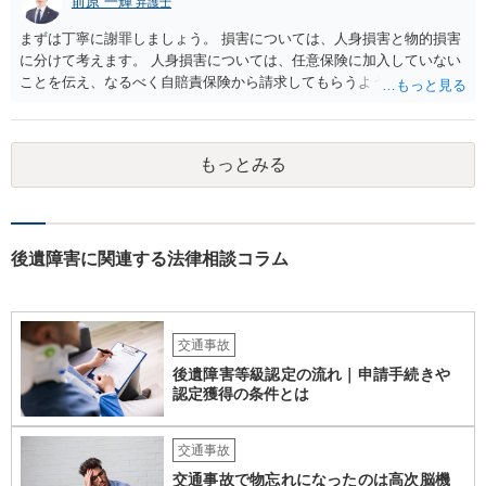
前原 一輝
弁護士
まずは丁寧に謝罪しましょう。 損害については、人身損害と物的損害
に分けて考えます。 人身損害については、任意保険に加入していない
ことを伝え、なるべく自賠責保険から請求してもらうようお願いして
ください。 また、治療については、健康保険を使ってもらうようにお
願いしてください。 物的損害については、請求の根拠を精査する必要
があり、写真や見積書を送ってもらい、請求金額が正当化をちゃんと
もっとみる
チェックする必要があります。 相談者様の資力がどれだけあるのかは
分かりませんが、資力に応じた対応をして行くほかありません。 訴訟
にならないようにするには、被害者の納得するような金額を提示する
しかありません。ご相談者様の誠意が伝わっているかや、 被害者のキ
ャラクターの問題もあるので、どうすればよいのかという正解はあり
後遺障害に関連する法律相談コラム
ません。どのように対応しても、訴訟に持っていく人もいます。 一人
で交渉をすることは相当大変だと思うので、弁護士に面談のうえ、場
合によっては交渉を任せた方がいいかもしれません。
交通事故
後遺障害等級認定の流れ｜申請手続きや
認定獲得の条件とは
交通事故
交通事故で物忘れになったのは高次脳機