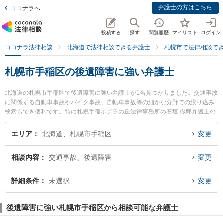
弁護士の方はこちら
ココナラへ
投稿する
探す
閲覧履歴
マイリスト
ログイン
ココナラ法律相談
北海道で法律相談できる弁護士
札幌市で法律相談で
札幌市手稲区の後遺障害に強い弁護士
北海道の札幌市手稲区で後遺障害に強い弁護士が1名見つかりました。交通事故
に関係する自動車事故やバイク事故、自転車事故等の細かな分野での絞り込み
検索もでき便利です。特に札幌手稲ポプラの丘法律事務所の石垣 徹郎弁護士の
プロフィール情報や弁護士費用、強みなどが注目されています。『札幌市手稲
区で土日や夜間に発生した後遺障害のトラブルを今すぐに弁護士に相談した
エリア
北海道、札幌市手稲区
変更
い』『後遺障害のトラブル解決の実績豊富な近くの弁護士を検索したい』『初
回相談無料で後遺障害を法律相談できる札幌市手稲区内の弁護士に相談予約し
相談内容
交通事故、後遺障害
変更
たい』などでお困りの相談者さんにおすすめです。
詳細条件
未選択
変更
後遺障害に強い札幌市手稲区から相談可能な弁護士