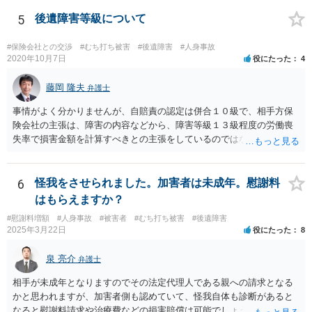
5
後遺障害等級について
#保険会社との交渉
#むち打ち被害
#後遺障害
#人身事故
2020年10月7日
役にたった
4
藤岡 隆夫
弁護士
事情がよく分かりませんが、自賠責の認定は併合１０級で、相手方保
険会社の主張は、障害の内容などから、障害等級１３級程度の労働喪
失率で損害金額を計算すべきとの主張をしているのではないでしょう
か。 こちらの弁護士の責任ではなく、相手保険会社の姿勢が原因です
ので、弁護士を交代しても状況は変わらないでしょう。今の弁護士と
十分に打ち合わせをすることが重要だと思います。
6
怪我をさせられました。加害者は未成年。慰謝料
はもらえますか？
#慰謝料増額
#人身事故
#被害者
#むち打ち被害
#後遺障害
2025年3月22日
役にたった
8
泉 亮介
弁護士
相手が未成年となりますのでその法定代理人である親への請求となる
かと思われますが、加害者側も認めていて、怪我自体も診断があると
なると慰謝料請求や治療費などの損害賠償は可能でしょう。 整骨院へ