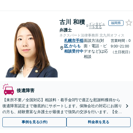
古川 和積
福岡県
インタビュ
ーを見る
弁護士
ネクスパート法律事務所 北九州オフィス
札幌市手稲
面談方法(対
営業時間：0
区
からも
面・電話・ビ
9:00~21:00
相談受付中
デオなど)は応
（土日祝日）
相談
後遺障害
【来所不要／全国対応】相談料・着手金0円で適正な慰謝料獲得から
後遺障害認定まで徹底的にサポートします。保険会社の対応にお困り
の方も、経験豊富な弁護士が最後まで強気の交渉を行います。【全国
13拠点】お気軽にご相談ください。
事例を見る(1件)
料金表を見る