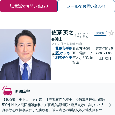
電話でお問い合わせ
メールでお問い合わせ
佐藤 英之
宮城県
インタビュ
ーを見る
弁護士
アトム仙台法律事務所
札幌市手稲
面談方法(対
営業時間：0
区
からも
面・電話・ビ
9:00~21:00
相談受付中
デオなど)は応
（土日祝日）
相談
後遺障害
【北海道・東北エリア対応】【元警察官弁護士】交通事故捜査の経験
500件以上／初回相談無料／加害者弁護対応／違反点数に詳しい／人
身事故を物損事故にした実績有／被害者との示談交渉／過失割合の交