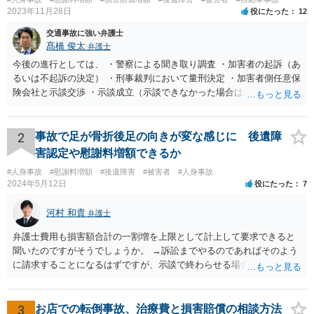
2023年11月28日
役にたった
12
交通事故に強い弁護士
髙橋 俊太
弁護士
今後の進行としては、 ・警察による聞き取り調査 ・加害者の起訴（あ
るいは不起訴の決定） ・刑事裁判において量刑決定 ・加害者側任意保
険会社と示談交渉 ・示談成立（示談できなかった場合は裁判） となり
ます。なお、警察では、お母様の生前のご様子やご遺族の被害感情、
加害者に対する処罰感情など尋ねられるはずですので、率直にお答え
になるとよいと思います。
2
事故で足が骨折後足の向きが変な感じに 後遺障
害認定や慰謝料増額できるか
#人身事故
#慰謝料増額
#後遺障害
#被害者
#人身事故
2024年5月12日
役にたった
7
河村 和貴
弁護士
弁護士費用も損害額合計の一割増を上限として計上して要求できると
聞いたのですがそうでしょうか。 →訴訟までやるのであればそのよう
に請求することになるはずですが、示談で終わらせる場合には、そこ
は譲歩させられることが多いように思います。 LAC基準の弁護士さん
ならほとんど充足できるか多くが返ってくるイメージなので頼むのも
いいかなと思うのですが。 →LAC基準でもそうかもしれませんし、交
3
お店での転倒事故、治療費と損害賠償の相談方法