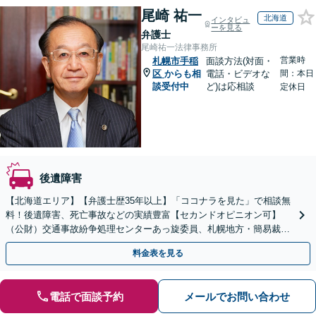
尾崎 祐一
北海道
インタビュ
ーを見る
弁護士
尾崎祐一法律事務所
営業時
札幌市手稲
面談方法(対面・
区
からも相
電話・ビデオな
間：本日
談受付中
ど)は応相談
定休日
後遺障害
【北海道エリア】【弁護士歴35年以上】「ココナラを見た」で相談無
料！後遺障害、死亡事故などの実績豊富【セカンドオピニオン可】
（公財）交通事故紛争処理センターあっ旋委員、札幌地方・簡易裁判
所調停委員の経験あり
料金表を見る
電話で面談予約
メールでお問い合わせ