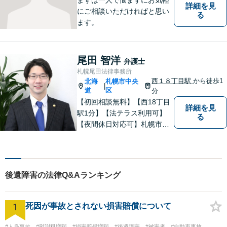
詳細を見
にご相談いただければと思い
る
ます。
尾田 智洋
弁護士
札幌尾田法律事務所
西１８丁目駅
から徒歩1
北海
札幌市中央
|
道
区
分
【初回相談無料】【西18丁目
詳細を見
駅1分】【法テラス利用可】
る
【夜間休日対応可】札幌市中
央区の弁護士です。得意分野
は離婚男女問題・労働問題・
不動産問題・交通事故です。
札幌市内をはじめ、道内の皆
後遺障害の法律Q&Aランキング
様の法律問題に真摯に対応し
ます。ぜひ一度ご相談くださ
い。
1
死因が事故とされない損害賠償について
#人身事故
#慰謝料増額
#損害賠償増額
#後遺障害
#被害者
#自動車事故