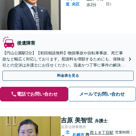
道
央区
日）
歩2分
後遺障害
【円山公園駅2分】【初回相談無料】物損事故や自転車事故、死亡事
故など幅広く対応しております。慰謝料を増額するためにも、保険会
社との交渉は弁護士にお任せください。迅速かつ丁寧に事件の解決に
あたります。【電話相談可】【休日・夜間面談可】
料金表を見る
電話でお問い合わせ
メールでお問い合わせ
吉原 美智世
弁護士
吉原法律事務所
北
西１８丁目駅
営業時間：
札幌市