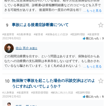
相手方に任意保険会社が付いている場合、相手方任意保険会社が所持
している事故証明、診断書•診療報酬明細書などのコピーなどを入手で
きる可能性があります。 後遺障害の一度目の申請を相手方任意保険会
社を通じて行なっている場合（事前認定）、後遺障害診断書や認定結
果と認定理由書も相手方任意保険会社から入手できる可能性がありま
す。 これらが難しくても、通院していた病院のカルテを取り付けるこ
9
事故による後遺症診断書について
と等で代替が可能な場合もあります。 事故からどの程度期間が経過し
ているがが定かではありませんが、昨年４月から既に１年半年程度経
#後遺障害
#自動車事故
#被害者
#保険会社との交渉
#慰謝料増額
#後遺障害
過しており、時効なども意識しながら対応をしておきたいところで
2022年6月6日
役にたった
3
す。 待っていても事態が打開しない可能性もあるため、依頼の対応が
可能な弁護士に個別に問い合わせ、上記の方法等を参考に進め方を相
佐山 亮介
弁護士
談してみるのが望ましいかもしれません。
どの期間治療費を出すか、という問題はありますが、保険会社からあ
なたへの治療費の支払期限は本来存在しないはずです。もし急かされ
ているなら騙されています。うまく丸め込まれないようご注意下さ
い。 診療内科の費用を払ってもらえるかどうかは絶対の保証はありま
せんが、受診したならば提出すべきです。
10
無保険で事故を起こした場合の示談交渉はどのよ
うにすればいいでしょうか？
#人身事故
#後遺障害
#損害賠償増額
#解決に向けた示談
#慰謝料増額
2020年2月4日
役にたった
5