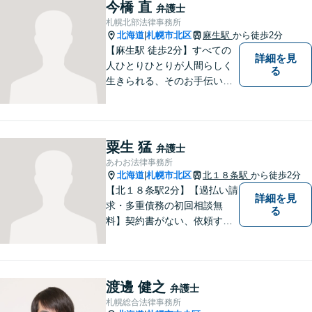
ています。 English available
今橋 直
弁護士
英語対応可
札幌北部法律事務所
北海道
札幌市北区
麻生駅
から徒歩2分
|
【麻生駅 徒歩2分】すべての
詳細を見
人ひとりひとりが人間らしく
る
生きられる、そのお手伝いを
したいと思っています。依頼
者さまの抱えていらっしゃる
不安やご希望を丁寧にお伺い
いたします。お気軽にご相談
粟生 猛
弁護士
ください。
あわお法律事務所
北海道
札幌市北区
北１８条駅
から徒歩2分
|
【北１８条駅2分】【過払い請
詳細を見
求・多重債務の初回相談無
る
料】契約書がない、依頼する
資金がない、多重債務・過払
い請求はおまかせください。
トラブルが起きてから法律を
確認するのではすでに手遅れ
渡邊 健之
弁護士
です。役員様のみならず、現
札幌総合法律事務所