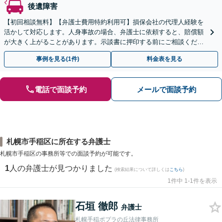
後遺障害
【初回相談無料】【弁護士費用特約利用可】損保会社の代理人経験を
活かして対応します。人身事故の場合、弁護士に依頼すると、賠償額
が大きく上がることがあります。示談書に押印する前にご相談くださ
い。【全国オンライン対応】【無料駐車場あり】
事例を見る(1件)
料金表を見る
電話で面談予約
メールで面談予約
札幌市手稲区に所在する弁護士
札幌市手稲区の事務所等での面談予約が可能です。
1
人の弁護士が見つかりました
(検索結果について詳しくは
こちら
)
1件中 1-1件を表示
石垣 徹郎
弁護士
札幌手稲ポプラの丘法律事務所