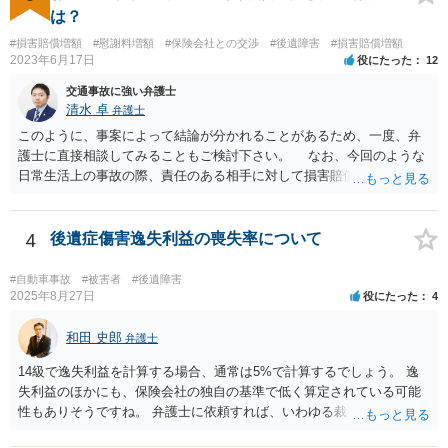
通事故事案ではより定額の費用としている法律事務所も多いように思
は？
います。費用面も含めて、弁護士さんを検討してみるとよいかもしれ
#損害賠償増額
#慰謝料増額
#保険会社との交渉
#後遺障害
#損害賠償増額
ませんね。 かなり具体的な話も多くなっているので、法律事務所に問
2023年6月17日
役にたった
12
い合わせてみるとよいと思います。
交通事故に強い弁護士
清水 卓
弁護士
このように、事案によって結論が分かれることがあるため、一度、弁
護士に直接相談してみることもご検討下さい。 なお、今回のような
日常生活上の事故の際、責任のある相手に対して損害賠償請求する際
の弁護士費用がご加入の保険から出る特約が付いている場合がありま
す（ご自宅の火災保険や自動車の任意保険等を確認してみて下さい。
加入したつもりがなくても、確認してみたら付いていたということが
4
後遺症傷害逸失利益の喪失率について
ありますので）。
#自動車事故
#被害者
#後遺障害
2025年8月27日
役にたった
4
和田 史郎
弁護士
14級で逸失利益を計算する場合、通常は5%で計算するでしょう。 逸
失利益のほかにも、保険会社の独自の基準で低く算定されている可能
性もありそうですね。 弁護士に依頼すれば、いわゆる裁判基準程度の
増額が期待できると思います。