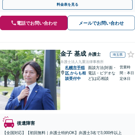
渉／弁護士費用特約／交通事故を起こしてしまった方／
料金表を見る
電話でお問い合わせ
メールでお問い合わせ
金子 基成
弁護士
埼玉県
弁護士法人九重法律事務所
営業時
札幌市手稲
面談方法(対面・
区
からも相
電話・ビデオな
間：本日
談受付中
ど)は応相談
定休日
後遺障害
【全国対応】【初回無料｜弁護士特約OK】弁護士3名で3,000件以上