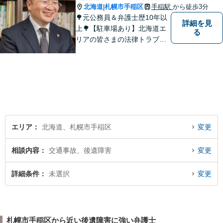
北海道
札幌市手稲区
手稲駅
から徒歩3分
|
🌳元公務員＆弁護士歴10年以
詳細を見
上🌳【駐車場あり】北海道エ
る
リアの皆さまの法律トラブル
を解決するため尽力します！
離婚・借金・不動産など、お
気軽にご相談ください。対応
方針はわかりやすく丁寧にご
説明します【借金・離婚男女
は初回相談30分無料】
エリア
北海道、札幌市手稲区
変更
相談内容
交通事故、後遺障害
変更
詳細条件
未選択
変更
札幌市手稲区から近い後遺障害に強い弁護士