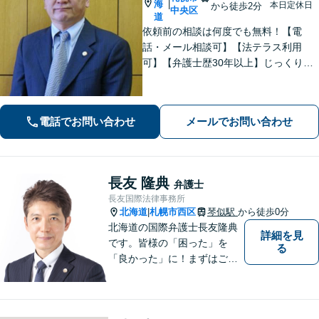
海
|
本日定休日
から徒歩2分
中央区
道
依頼前の相談は何度でも無料！【電
話・メール相談可】【法テラス利用
可】【弁護士歴30年以上】じっくりヒ
アリングをし、一緒に最善の解決を目
指します【借金】ご家族全員の生活再
建をサポート【離婚】世代を問わず豊
電話でお問い合わせ
メールでお問い合わせ
富な実績あり【西18丁目駅2分】【他士
業と連携】
長友 隆典
弁護士
長友国際法律事務所
北海道
札幌市西区
琴似駅
から徒歩0分
|
北海道の国際弁護士長友隆典
詳細を見
です。皆様の「困った」を
る
「良かった」に！まずはご相
談ください。 水産業経営アド
バイザーとして，農林水産
業・地域振興のお手伝いもし