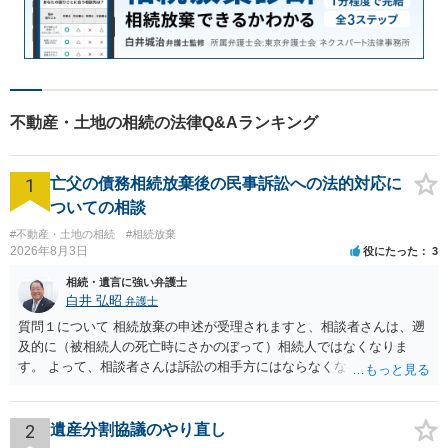
不動産・土地の相続の法律Q&Aランキング
1
亡父の債務相続放棄後の民事訴訟への法的対応に
ついての相談
#不動産・土地の相続
#相続放棄
2026年8月3日
役にたった
3
相続・遺言に強い弁護士
白井 弘昭
弁護士
質問１について 相続放棄の申述が受理されますと、相談者さんは、遡
及的に（被相続人の死亡時にさかのぼって）相続人ではなくなりま
す。 よって、相談者さんは訴訟の相手方にはならなくなるので（明け
渡し請求の対象ではなくなるので）請求棄却となります。 相続放棄受
理証明を家庭裁判所で取得し、コピーを答弁書に添えて裁判所に提出
してください。 質問２について 請求棄却を求める答弁書を提出すれ
2
遺産分割協議のやり直し
ば、第１回期日は出席する必要がありません。その日は差支え（用事