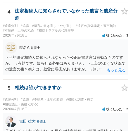
能と思われます。時間が思った以上にないので必要書類をてきぱきと
揃える必要があります。その点是非御注意ください。
4
法定相続人に知らされていなかった遺言と遺産分
割
#遺産分割
#協議
#遺言の書き直し・やり直し
#遺言の真偽鑑定・遺言無効
#不動産・土地の相続
#相続トラブルの代理交渉
2026年7月18日
役にたった
3
匿名A
弁護士
・当初法定相続人に知らされなかった公正証書遺言は有効なものです
か。 →有効です。知らせる必要はありません。 ・上記のような状況で
の遺言の書き換えは、叔父に瑕疵がありますか。→無いです。 ・分割
する場合の比率は、現状で、客観的に見てどの程度が妥当と考えられ
ますか。 →本人が自由に決められますので、どこが妥当とは言えない
です。客観的な基準もありません。 ・できれば穏やかに、分割を拒否
5
相続は誰ができますか
することはできますか。 →分割を拒否するということは、遺産はいら
ないということでしょうか。遺言で、受取を指定されててもいらない
#遺産分割
#協議
#不動産・土地の相続
#相続人調査・確定
と拒否することはできます。理由を説明する必要はありません。
#相続登記（義務化対応）
2026年7月16日
役にたった
2
吉田 雄大
弁護士