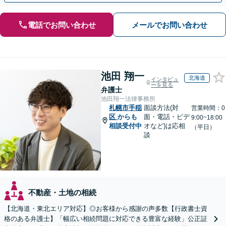
電話でお問い合わせ
メールでお問い合わせ
池田 翔一
北海道
インタビュ
ーを見る
弁護士
池田翔一法律事務所
札幌市手稲
面談方法(対
営業時間：0
区
からも
面・電話・ビデ
9:00~18:00
相談受付中
オなど)は応相
（平日）
談
不動産・土地の相続
【北海道・東北エリア対応】◎お客様から感謝の声多数【行政書士資
格のある弁護士】「幅広い相続問題に対応できる豊富な経験」公正証