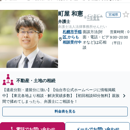
町屋 和憲
宮城県
インタビュ
ーを見る
弁護士
弁護士法人法律事務所せんだい
札幌市手稲
面談方法(対
営業時間：0
区
からも
面・電話・ビデ
9:00~20:00
相談受付中
オなど)は応相
（平日）
談
不動産・土地の相続
【遺産分割・遺留分に強い】【仙台市公式ホームページに情報掲載
中】【東北各地より相談・解決実績多数】【初回相談60分無料】親族
間で揉めてしまったら、弁護士にご相談を！
料金表を見る
電話でお問い合わせ
メールでお問い合わせ