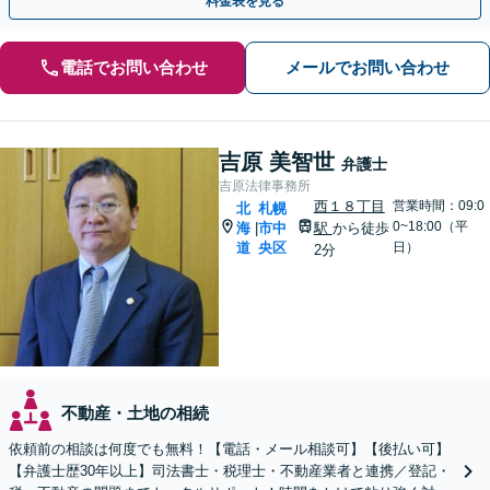
料金表を見る
電話でお問い合わせ
メールでお問い合わせ
吉原 美智世
弁護士
吉原法律事務所
西１８丁目
営業時間：09:0
北
札幌
0~18:00（平
海
市中
駅
から徒歩
|
道
央区
日）
2分
不動産・土地の相続
依頼前の相談は何度でも無料！【電話・メール相談可】【後払い可】
【弁護士歴30年以上】司法書士・税理士・不動産業者と連携／登記・