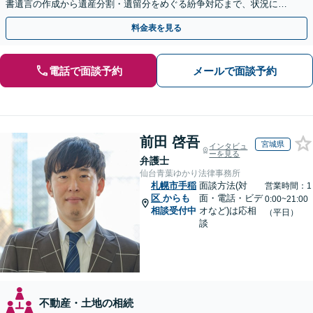
書遺言の作成から遺産分割・遺留分をめぐる紛争対応まで、状況に応
じた最適な方法をご提案します【夜間相談可】
料金表を見る
電話で面談予約
メールで面談予約
前田 啓吾
宮城県
インタビュ
ーを見る
弁護士
仙台青葉ゆかり法律事務所
札幌市手稲
面談方法(対
営業時間：1
区
からも
面・電話・ビデ
0:00~21:00
相談受付中
オなど)は応相
（平日）
談
不動産・土地の相続