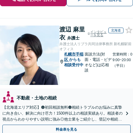
渡辺 麻里
北海道
インタビュ
ーを見る
衣
弁護士
弁護士法人リブラ共同法律事務所 新札幌駅前
オフィス
札幌市手稲
面談方法(対
営業時間：0
区
からも
面・電話・ビデ
9:00~20:00
相談受付中
オなど)は応相
（平日）
談
不動産・土地の相続
【北海道エリア対応】🟠初回相談無料🟠相続トラブルのお悩みに真摯
に向き合い、解決に向け尽力！1500件以上の相談実績あり。相談者の
視点からわかりやすい説明に強み◎他士業をご紹介し、登記や相続税
の申告までワンストップで対応【夜間相談可】
料金表を見る