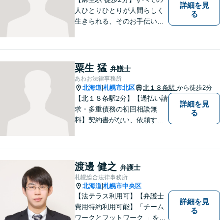
詳細を見
人ひとりひとりが人間らしく
る
生きられる、そのお手伝いを
したいと思っています。依頼
者さまの抱えていらっしゃる
不安やご希望を丁寧にお伺い
いたします。お気軽にご相談
粟生 猛
弁護士
ください。
あわお法律事務所
北海道
札幌市北区
北１８条駅
から徒歩2分
|
【北１８条駅2分】【過払い請
詳細を見
求・多重債務の初回相談無
る
料】契約書がない、依頼する
資金がない、多重債務・過払
い請求はおまかせください。
トラブルが起きてから法律を
確認するのではすでに手遅れ
渡邊 健之
弁護士
です。役員様のみならず、現
札幌総合法律事務所
場のスタッフ様も法律知識が
北海道
札幌市中央区
|
仕事を守ります。
【法テラス利用可】【弁護士
詳細を見
費用特約利用可能】「チーム
る
ワークとフットワーク 」を合