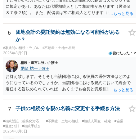
子どもがいる方が亡くなった場合の法定相続人の範囲は民法８８７条
に規定があり、あなたは代襲相続人として相続権があります（民法８
８７条２項）。 また、配偶者は常に相続人となります（民法８９０
条）。 「祖父の子供３人」の方の配偶者がご健在であれば、その方に
も相続権があります。つまり、孫５人に加えて「おじ又はおば」にも
相続権がある可能性があります。
6
団地会計の委託契約は無効になる可能性がある
か？
#家族間の相続トラブル
#不動産・土地の相続
2026年8月9日
役にたった
2
相続・遺言に強い弁護士
尾崎 祐一
弁護士
お答え致します。そもそも当該団地における役員の選任方法はどのよ
うになっているのでしょうか。当該団地における規約において総会で
選任する旨決められていれば，あくまでも会長と貴殿相互間における
団地会計の委託契約であって貴殿が役員になることはありません。但
し，団地と貴殿との委託契約は有効に成立しています。当該団地にお
ける役員の選任が会長の専権でできるのであれば，貴殿と会長との合
7
子供の相続分を親の名義に変更する手続き方法
意により委託契約は有効に成立しています。
#相続登記（義務化対応）
#不動産・土地の相続
#相続人調査・確定
#協議
#遺産分割
#相続手続き
2026年8月6日