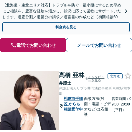
【北海道・東北エリア対応】トラブルを防ぐ・最小限にするため早め
にご相談を。豊富な経験を活かし、状況に応じて柔軟にサポートいた
します。遺産分割／遺留分の請求／遺言書の作成など【初回相談60分
無料】【オンライン相談可能】
料金表を見る
電話でお問い合わせ
メールでお問い合わせ
髙橋 亜林
北海道
インタビュ
ーを見る
弁護士
弁護士法人リブラ共同法律事務所 札幌駅前本
部
札幌市手稲
面談方法(対
営業時間：0
区
からも
面・電話・ビデ
9:00~20:00
相談受付中
オなど)は応相
（平日）
談