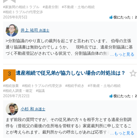
があり出席できない）との記載で十分です。 質問３について 弁護士で
#家族間の相続トラブル
#遺産分割
#不動産・土地の相続
はないので、ｍｉｎｔｓでの提出の必要は無いと思います。郵送（期
#相続トラブルの代理交渉
2026年8月5日
役にたった
2
限までに届けばよい）で十分です。 詳細は、書面記載の裁判所書記官
にお問い合わせください。 以上、ご参考まで。
井上 祐司
弁護士
>分割協議のやり直しの裁判を起こすと言われています。 伯母の主張
通り協議書は無効なのでしょうか。 現時点では、遺産分割協議に基
づく不動産登記がされている状況で、分割協議自体の無効を裁判所が
認めたわけではないので、分割協議の効力に影響はありません。 先
方の訴訟の主張及び立証次第ですが、 ・御祖母様の認知能力に関する
医師の意見書、筆跡鑑定 が提出されればその効力が否定される可能性
3
遺産相続で従兄弟が協力しない場合の対処法は？
はありますが、 ・伯母様自身が分割協議に加わっていること ・御祖母
様の意に反する遺産分割協議を行う実益が誰にあったかの立証が困難
#相続放棄
#相続トラブルの代理交渉
#相続手続き
#不動産・土地の相続
であること からすると、実際に遺産分割協議の効力が否定される可能
#相続人調査・確定
#協議
2026年7月22日
役にたった
2
性はそれほど高くない（立証のハードルは非常に高い）ということが
言えると思います。
小杉 和
弁護士
まず前段の質問ですが、その従兄弟の方々を相手方とする遺産分割調
停を（曾祖父の最後の住所地を管轄する）家庭裁判所に申し立てるこ
とが考えられます。裁判所からの呼出しがあれば応答する可能性がま
だあるのではないでしょうか。 後段の質問については、相続放棄は可