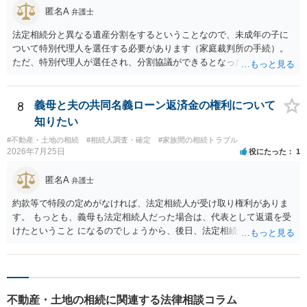
匿名A
弁護士
法定相続分と異なる遺産分割をするということなので、未成年の子に
ついて特別代理人を選任する必要があります（家庭裁判所の手続）。
ただ、特別代理人が選任され、分割協議ができるとなったとしても、
不動産の名義の全部を自分にできるかどうかは別問題です。未成年者
の権利も守られなければならないからです。 相続財産全体で、未成年
者の権利が守られているかどうかを判断しなければなりません。 単
8
義母と夫の共同名義ローン返済金の権利について
に、未成年者を今後養育するのは、自分だからという理由では、法定
知りたい
相続分以上に多くの遺産を取得することができるというわけではあり
#不動産・土地の相続
#相続人調査・確定
#家族間の相続トラブル
ません。
2026年7月25日
役にたった
1
匿名A
弁護士
約款等で特段の定めがなければ、法定相続人が受け取り権利がありま
す。 もっとも、義母も法定相続人だった場合は、代表として返還を受
けたということ になるのでしょうから、後日、法定相続分に基づいて
精算を求めることは可能と思います。
不動産・土地の相続に関連する法律相談コラム