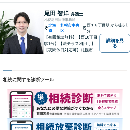
尾田 智洋
弁護士
札幌尾田法律事務所
西１８丁目駅
から徒歩1
北海
札幌市中央
|
道
区
分
【初回相談無料】【西18丁目
詳細を見
駅1分】【法テラス利用可】
る
【夜間休日対応可】札幌市中
央区の弁護士です。得意分野
は離婚男女問題・労働問題・
不動産問題・交通事故です。
札幌市内をはじめ、道内の皆
相続に関する診断ツール
様の法律問題に真摯に対応し
ます。ぜひ一度ご相談くださ
い。