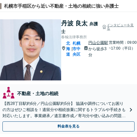
札幌市手稲区から近い不動産・土地の相続に強い弁護士
丹波 良太
弁護
インタビューを見
る
士
春楡法律事務所
円山公園駅
営業時間：09:00
北
札幌
~17:00（平日）
海
市中
から徒歩3
|
道
央区
分
不動産・土地の相続
【西28丁目駅約6分／円山公園駅約5分】 協議や調停についてお困り
の方はぜひご相談を！遺留分や相続放棄に関するトラブルや手続きも
対応いたします。事業継承／遺言書作成／寄与分や使い込みの問題／
家族信託の手続き
料金表を見る