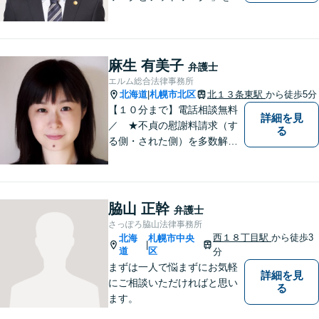
言葉に、全弁護士と全スタッ
フが一丸となって業務にあた
り、地域の皆さまにとって、
もっと身近な存在になりたい
麻生 有美子
弁護士
と考えています。離婚、相
エルム総合法律事務所
続、交通事故、借金、労働、
北海道
札幌市北区
北１３条東駅
から徒歩5分
|
刑事事件など
【１０分まで】電話相談無料
詳細を見
／ ★不貞の慰謝料請求（す
る
る側・された側）を多数解
決。／不貞慰謝料のご相談
は、お任せください。 ★破
産／相続に強い弁護士 【税
理士と連携。同席相談も可】
脇山 正幹
弁護士
さっぽろ脇山法律事務所
西１８丁目駅
から徒歩3
北海
札幌市中央
|
道
区
分
まずは一人で悩まずにお気軽
詳細を見
にご相談いただければと思い
る
ます。