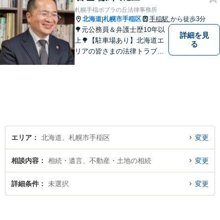
札幌手稲ポプラの丘法律事務所
北海道
札幌市手稲区
手稲駅
から徒歩3分
|
🌳元公務員＆弁護士歴10年以
詳細を見
上🌳【駐車場あり】北海道エ
る
リアの皆さまの法律トラブル
を解決するため尽力します！
離婚・借金・不動産など、お
気軽にご相談ください。対応
方針はわかりやすく丁寧にご
説明します【借金・離婚男女
は初回相談30分無料】
エリア
北海道、札幌市手稲区
変更
相談内容
相続・遺言、不動産・土地の相続
変更
詳細条件
未選択
変更