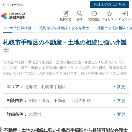
弁護士の方はこちら
ココナラへ
投稿する
探す
閲覧履歴
マイリスト
ログイン
ココナラ法律相談
北海道で法律相談できる弁護士
札幌市で法律相談で
札幌市手稲区の不動産・土地の相続に強い弁護
士
北海道の札幌市手稲区で不動産・土地の相続に強い弁護士が1名見つかりまし
た。相続・遺言に関係する家族間の相続トラブルや認知症の相続、遺産分割等
の細かな分野での絞り込み検索もでき便利です。特に札幌手稲ポプラの丘法律
事務所の石垣 徹郎弁護士のプロフィール情報や弁護士費用、強みなどが注目さ
れています。『札幌市手稲区で土日や夜間に発生した不動産・土地の相続のト
エリア
北海道、札幌市手稲区
変更
ラブルを今すぐに弁護士に相談したい』『不動産・土地の相続のトラブル解決
の実績豊富な近くの弁護士を検索したい』『初回相談無料で不動産・土地の相
相談内容
相続・遺言、不動産・土地の相続
変更
続を法律相談できる札幌市手稲区内の弁護士に相談予約したい』などでお困り
の相談者さんにおすすめです。
詳細条件
未選択
変更
不動産・土地の相続に強い札幌市手稲区から相談可能な弁護士