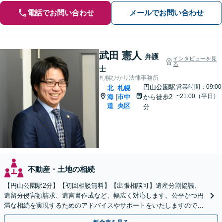
電話でお問い合わせ
メールでお問い合わせ
武田 憲人
弁護
インタビューを見
る
士
札幌ひかり法律事務所
円山公園駅
営業時間：09:00
北
札幌
~21:00（平日）
海
市中
から徒歩2
|
道
央区
分
不動産・土地の相続
【円山公園駅2分】【初回相談無料】【出張相談可】遺産分割協議、
遺留分侵害額請求、遺言書作成など、幅広く対応します。公平かつ円
満な相続を実現するためのアドバイスやサポートをいたしますので、
ぜひご相談ください。【電話相談可】【休日・夜間面談可】