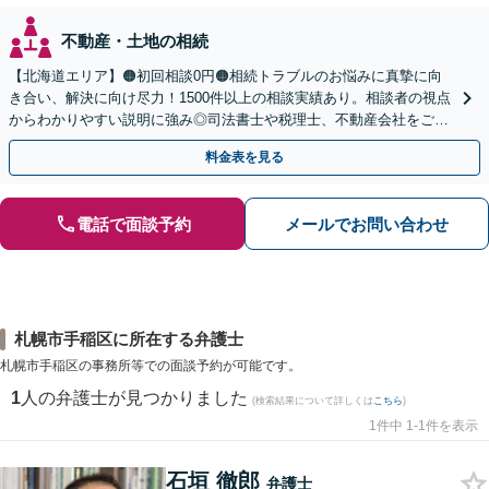
不動産・土地の相続
【北海道エリア】🟠初回相談0円🟠相続トラブルのお悩みに真摯に向
き合い、解決に向け尽力！1500件以上の相談実績あり。相談者の視点
からわかりやすい説明に強み◎司法書士や税理士、不動産会社をご紹
介し、登記や相続税の申告までワンストップで対応
料金表を見る
電話で面談予約
メールでお問い合わせ
札幌市手稲区に所在する弁護士
札幌市手稲区の事務所等での面談予約が可能です。
1
人の弁護士が見つかりました
(検索結果について詳しくは
こちら
)
1件中 1-1件を表示
石垣 徹郎
弁護士