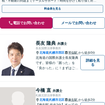
税・不動産の問題までトータルサポート！時間をかけて粘り強く対応
し、円満な解決を目指します【西18丁目駅3分】
料金表を見る
電話でお問い合わせ
メールでお問い合わせ
長友 隆典
弁護士
長友国際法律事務所
北海道
札幌市西区
琴似駅
から徒歩0分
|
北海道の国際弁護士長友隆典
詳細を見
です。皆様の「困った」を
る
「良かった」に！まずはご相
談ください。 水産業経営アド
バイザーとして，農林水産
業・地域振興のお手伝いもし
ています。 English available
今橋 直
弁護士
英語対応可
札幌北部法律事務所
北海道
札幌市北区
麻生駅
から徒歩2分
|
【麻生駅 徒歩2分】すべての