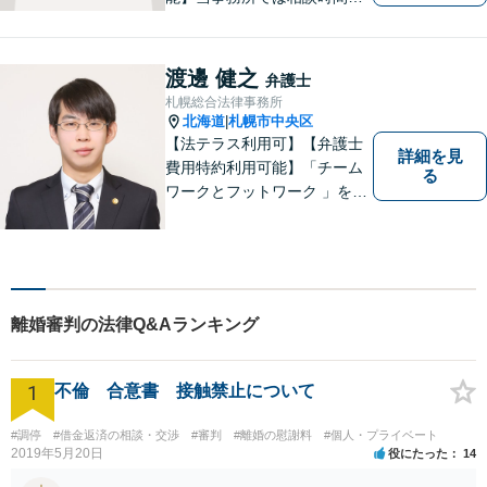
原則として最低1時間は確保し
ています。誠実・丁寧・親切
に対応することを心がけてい
渡邊 健之
弁護士
ます。気軽に相談できる弁護
札幌総合法律事務所
士を目指していますので、お
北海道
札幌市中央区
|
悩みの方はぜひご相談くださ
【法テラス利用可】【弁護士
詳細を見
い。
費用特約利用可能】「チーム
る
ワークとフットワーク 」を合
言葉に、全弁護士と全スタッ
フが一丸となって業務にあた
り、地域の皆さまにとって、
もっと身近な存在になりたい
と考えています。離婚、相
離婚審判の法律Q&Aランキング
続、交通事故、借金、労働、
刑事事件など
1
不倫 合意書 接触禁止について
#調停
#借金返済の相談・交渉
#審判
#離婚の慰謝料
#個人・プライベート
2019年5月20日
役にたった
14