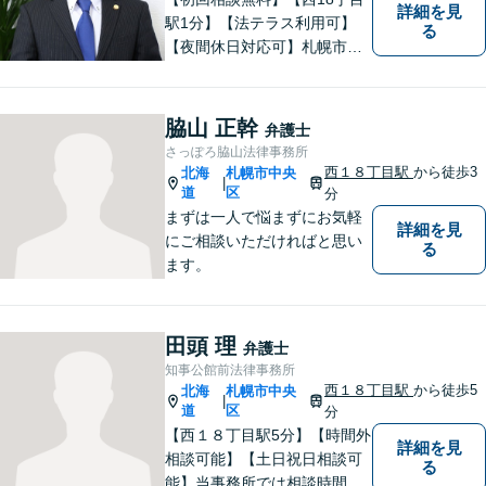
詳細を見
駅1分】【法テラス利用可】
る
【夜間休日対応可】札幌市中
央区の弁護士です。得意分野
は離婚男女問題・労働問題・
不動産問題・交通事故です。
脇山 正幹
弁護士
札幌市内をはじめ、道内の皆
さっぽろ脇山法律事務所
様の法律問題に真摯に対応し
西１８丁目駅
から徒歩3
北海
札幌市中央
|
ます。ぜひ一度ご相談くださ
道
区
分
い。
まずは一人で悩まずにお気軽
詳細を見
にご相談いただければと思い
る
ます。
田頭 理
弁護士
知事公館前法律事務所
西１８丁目駅
から徒歩5
北海
札幌市中央
|
道
区
分
【西１８丁目駅5分】【時間外
詳細を見
相談可能】【土日祝日相談可
る
能】当事務所では相談時間を