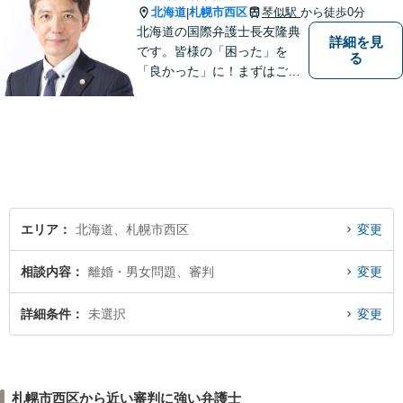
北海道
札幌市西区
琴似駅
から徒歩0分
|
北海道の国際弁護士長友隆典
詳細を見
です。皆様の「困った」を
る
「良かった」に！まずはご相
談ください。 水産業経営アド
バイザーとして，農林水産
業・地域振興のお手伝いもし
ています。 English available
英語対応可
エリア
北海道、札幌市西区
変更
相談内容
離婚・男女問題、審判
変更
詳細条件
未選択
変更
札幌市西区から近い審判に強い弁護士