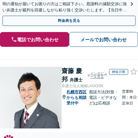
明の通知が届いてお困りの方はご相談下さい。慰謝料の減額交渉に強
い弁護士が裁判を回避しながら粘り強く交渉いたします。【当日中の
相談可(予約制)】【全国対応】
料金表を見る
電話でお問い合わせ
メールでお問い合わせ
齋藤 慶
神奈川県
インタビュ
ーを見る
邦
弁護士
弁護士法人湘南LAGOON
営業時
札幌市西区
面談方法(対面・
からも相談
電話・ビデオな
間：本日
受付中
ど)は応相談
定休日