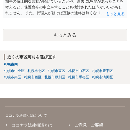
相手の威圧的な言動が続いていることや、過去にDV歴があったことを
考えると、保護命令の申立をすることも検討されたほうがいいかもし
れません。 また、代理人が就けば直接の連絡は無くなりますので、ご
相談者の方も代理人を立てるのも一手です。 面会交流含め、元夫との
やりとりが相当ご心労になっていると見受けられますので、一度弁護
士や行政の相談窓口にご相談されることをお勧め致します。
もっとみる
近くの市区町村を選び直す
札幌市内
札幌市中央区
札幌市北区
札幌市東区
札幌市白石区
札幌市豊平区
札幌市南区
札幌市西区
札幌市厚別区
札幌市手稲区
札幌市清田区
ココナラ法律相談について
ココナラ法律相談とは
ご意見・ご要望