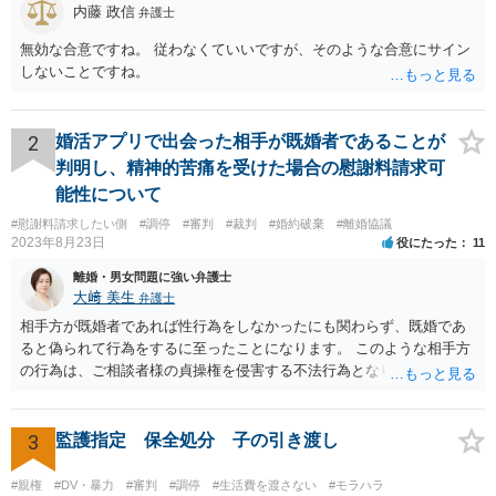
内藤 政信
弁護士
無効な合意ですね。 従わなくていいですが、そのような合意にサイン
しないことですね。
2
婚活アプリで出会った相手が既婚者であることが
判明し、精神的苦痛を受けた場合の慰謝料請求可
能性について
#慰謝料請求したい側
#調停
#審判
#裁判
#婚約破棄
#離婚協議
2023年8月23日
役にたった
11
離婚・男女問題に強い弁護士
大﨑 美生
弁護士
相手方が既婚者であれば性行為をしなかったにも関わらず、既婚であ
ると偽られて行為をするに至ったことになります。 このような相手方
の行為は、ご相談者様の貞操権を侵害する不法行為となりますので、
相手方に慰謝料請求が可能です。 （ご相談内容からは明らかではあり
ませんが、上記は性行為があったことを前提としています） 弁護士に
依頼されると、相手方の住民票を取得することができます。 請求する
3
監護指定 保全処分 子の引き渡し
慰謝料の額含め、一度弁護士にご相談されると良いと思います。
#親権
#DV・暴力
#審判
#調停
#生活費を渡さない
#モラハラ