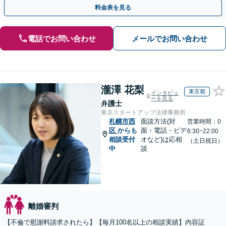
【休日夜間／オンライン相談OK】
料金表を見る
電話でお問い合わせ
メールでお問い合わせ
瀧澤 花梨
東京都
インタビュ
ーを見る
弁護士
東京スタートアップ法律事務所
札幌市西
面談方法(対
営業時間：0
区
からも
面・電話・ビデ
6:30~22:00
相談受付
オなど)は応相
（土日祝日）
中
談
離婚審判
【不倫で慰謝料請求されたら】【毎月100名以上の相談実績】内容証