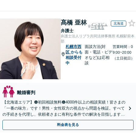
髙橋 亜林
北海道
インタビュ
ーを見る
弁護士
弁護士法人リブラ共同法律事務所 札幌駅前本
部
札幌市西
面談方法(対
営業時間：0
区
からも
面・電話・ビデ
9:00~20:00
相談受付
オなど)は応相
（土日祝日）
中
談
離婚審判
【北海道エリア】🟠初回相談無料🟠4000件以上の相談実績！皆さまの
「一番の味方」です！男性・女性双方の視点から問題を検証。すべて
の手続きを代理し、依頼者さまに有利な条件での解決を目指します
【夜間相談・WEB面談可】【完全個室・秘密厳守】
料金表を見る