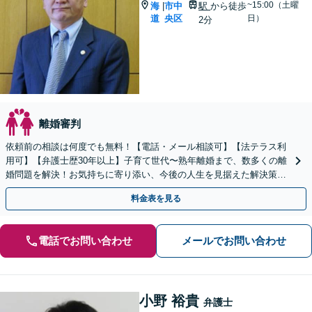
~15:00（土曜
海
市中
駅
から徒歩
|
道
央区
日）
2分
離婚審判
依頼前の相談は何度でも無料！【電話・メール相談可】【法テラス利
用可】【弁護士歴30年以上】子育て世代〜熟年離婚まで、数多くの離
婚問題を解決！お気持ちに寄り添い、今後の人生を見据えた解決策を
ご提案。司法書士・税理士と連携【西18丁目駅3分】
料金表を見る
電話でお問い合わせ
メールでお問い合わせ
小野 裕貴
弁護士