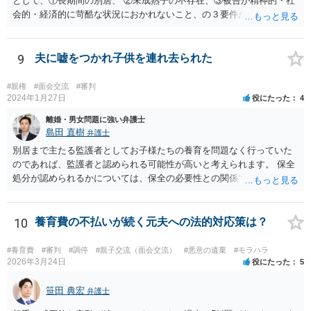
として、①長期間の別居、 ②未成熟子の不存在、③被告が精神的・社
会的・経済的に苛酷な状況におかれないこと、の３要件が必要である
とされています。 お伺いしている事情からすると、貴方が未成熟子を
監護しており（②）、仮に離婚を認容すれば、専業主婦の貴方が経済
的に過酷な状況におかれる可能性がありますので（③）、現時点で
9
夫に嘘をつかれ子供を連れ去られた
は、夫側の離婚請求は裁判では認められにくい状況であると考えられ
ます。 一方で、期間が経過して子が成人した場合（②）、別居期間は
#親権
#面会交流
#審判
すでに１０年超となり、婚姻期間の３分の１程度とはいえ相当程度の
2024年1月27日
役にたった
4
長期別居となるので（①）、③の点がクリアされれば、夫側の離婚請
離婚・男女問題に強い弁護士
求が認容される余地はあります（専門的には、③は被告側から反論し
島田 直樹
弁護士
なければならないことです）。別居期間何年であれば要件①が常に充
別居まで主たる監護者としてお子様たちの養育を問題なく行っていた
たされるといった定式はなく、事案に応じて総合的に判断されるとこ
のであれば、監護者と認められる可能性が高いと考えられます。 保全
ろです。
処分が認められるかについては、保全の必要性との関係でなんともい
えませんが、その場合、審判を早めにしてくれることが多いと思いま
す。 精神的なご負担も大きいと思いますが、担当の弁護士とよく相談
しながら手続を進めてください。
10
養育費の不払いが続く元夫への法的対応策は？
#養育費
#審判
#調停
#親子交流（面会交流）
#悪意の遺棄
#モラハラ
2026年3月24日
役にたった
5
笹田 典宏
弁護士