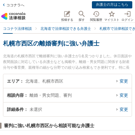
弁護士の方はこちら
ココナラへ
投稿する
探す
閲覧履歴
マイリスト
ログイン
ココナラ法律相談
北海道で法律相談できる弁護士
札幌市で法律相談で
札幌市西区の離婚審判に強い弁護士
北海道の札幌市西区で離婚審判に強い弁護士が1名見つかりました。休日面談や
夜間面談に対応している弁護士なども掲載中。離婚・男女問題に関係する財産
分与や養育費、親権等の細かな分野での絞り込み検索もでき便利です。特に長
友国際法律事務所の長友 隆典弁護士のプロフィール情報や弁護士費用、強みな
どが注目されています。『札幌市西区で土日や夜間に発生した離婚審判のトラ
エリア
北海道、札幌市西区
変更
ブルを今すぐに弁護士に相談したい』『離婚審判のトラブル解決の実績豊富な
近くの弁護士を検索したい』『初回相談無料で離婚審判を法律相談できる札幌
相談内容
離婚・男女問題、審判
変更
市西区内の弁護士に相談予約したい』などでお困りの相談者さんにおすすめで
す。
詳細条件
未選択
変更
審判に強い札幌市西区から相談可能な弁護士