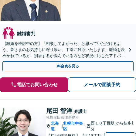
離婚審判
【離婚を検討中の方】「相談してよかった」と思っていただけるよ
う、皆さまのお気持ちに寄り添い、丁寧に対応いたします。離婚を決
めかねている方、別居するか悩んでいる方など状況に応じたアドバイ
スも実施。離婚・男女問題に幅広くご相談可能です
料金表を見る
電話でお問い合わせ
メールで面談予約
尾田 智洋
弁護士
札幌尾田法律事務所
西１８丁目駅
から徒歩1
北海
札幌市中央
|
道
区
分
【初回相談無料】【西18丁目