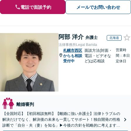
電話で面談予約
メールでお問い合わせ
阿部 洋介
弁護士
北海道
法律事務所Legal Barista
営業時
札幌市西区
面談方法(対面・
からも相談
電話・ビデオな
間：本日
受付中
ど)は応相談
定休日
離婚審判
【全国対応】【初回相談無料】【離婚に強い弁護士】法律トラブルの
解決だけでなく、解決後の未来も一貫してサポート！独自開発の性格
診断で「自分・夫（妻）を知る」▶︎今後の方針を戦略的に考えます！