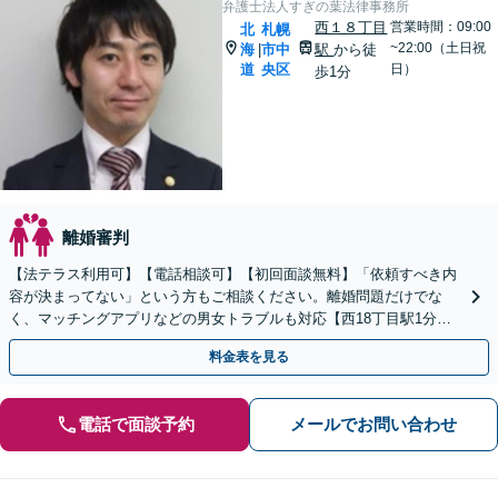
弁護士法人すぎの葉法律事務所
西１８丁目
営業時間：09:00
北
札幌
~22:00（土日祝
海
市中
駅
から徒
|
道
央区
日）
歩1分
離婚審判
【法テラス利用可】【電話相談可】【初回面談無料】「依頼すべき内
容が決まってない」という方もご相談ください。離婚問題だけでな
く、マッチングアプリなどの男女トラブルも対応【西18丁目駅1分】
相談者さま一人ひとりと向き合います【弁護士5人在籍】
料金表を見る
電話で面談予約
メールでお問い合わせ