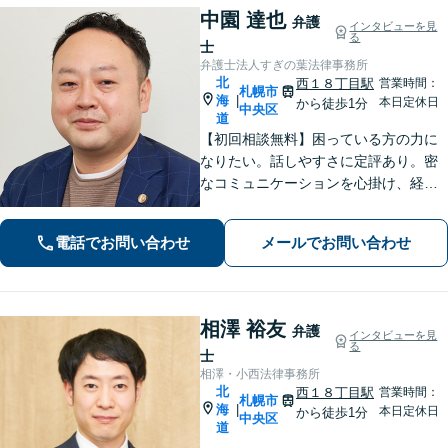
中園 達也
弁護
インタビューを見
る
士
弁護士法人すぎの葉法律事務所
北
西１８丁目駅
営業時間：
札幌市
海
|
本日定休日
から徒歩1分
中央区
道
【初回相談無料】困っている方の力に
なりたい。話しやすさに定評あり。密
なコミュニケーションを心掛け、経験
豊富な弁護士が解決まで二人三脚で対
応！ぜひリラックスしてラフな格好で
電話でお問い合わせ
メールでお問い合わせ
ご相談にいらしてください【夜間・休
日対応可能】【電話・WEB相談】
相澤 裕友
弁護
インタビューを見
る
士
相澤・小西法律事務所
北
西１８丁目駅
営業時間：
札幌市
海
|
本日定休日
から徒歩1分
中央区
道