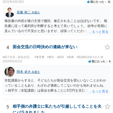
2022年4月18日
役にたった
11
首藤 裕二
弁護士
報告書の内容が後の主張で撤回、修正されることはほぼないです。 報
告書に従って裁判所が判断すると考えて良いでしょう。 紛争が長期に
及んでいるので不安かと思いますが、頑張ってください。
4
面会交流の日時決めの連絡が来ない
#親子交流（面会交流）
#養育費
#審判
#調停
#親権
#慰謝料請求された側
2025年6月2日
役にたった
6
岡本 卓大
弁護士
非監護親からすると、子どもたちが面会交流を望んいないことがわか
っていることもあり、わざわざ連絡してこないのかも知れませんね。
＞相手方（非監護親）は面会を断るごとに5万円を支払うことを取決め
るよう要求してきたり、調停中もかなり揉めました。 というのも、本
当に何が何でも面会交流したい（子どもたちと会いたい）と言うより
は、あなたに対する嫌がらせだった可能性もあるように思います（そ
5
相手側の弁護士に私たちが引越ししてることを夫
ういう男はDV・虐待系の男には珍しくありません。）。 面会交流とは
にバラされました。