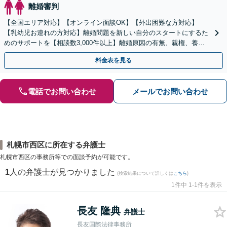
離婚審判
【全国エリア対応】【オンライン面談OK】【外出困難な方対応】
【乳幼児お連れの方対応】離婚問題を新しい自分のスタートにするた
めのサポートを【相談数3,000件以上】離婚原因の有無、親権、養育
費、財産分与、慰謝料請求【夜間・休日相談可】
料金表を見る
電話でお問い合わせ
メールでお問い合わせ
札幌市西区に所在する弁護士
札幌市西区の事務所等での面談予約が可能です。
1
人の弁護士が見つかりました
(検索結果について詳しくは
こちら
)
1件中 1-1件を表示
長友 隆典
弁護士
長友国際法律事務所