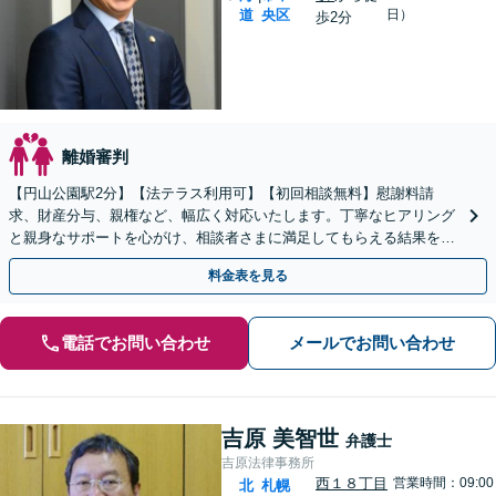
道
央区
日）
歩2分
離婚審判
【円山公園駅2分】【法テラス利用可】【初回相談無料】慰謝料請
求、財産分与、親権など、幅広く対応いたします。丁寧なヒアリング
と親身なサポートを心がけ、相談者さまに満足してもらえる結果を目
指します。【電話相談可】【休日・夜間面談可】
料金表を見る
電話でお問い合わせ
メールでお問い合わせ
吉原 美智世
弁護士
吉原法律事務所
西１８丁目
営業時間：09:00
北
札幌