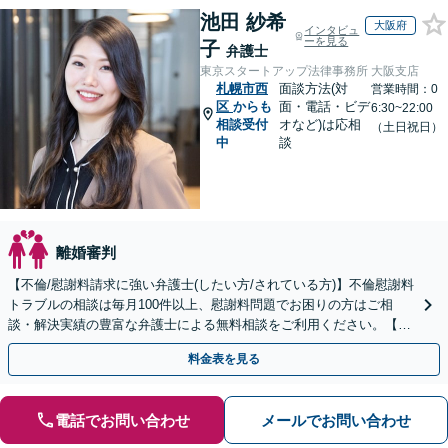
池田 紗希
大阪府
インタビュ
ーを見る
子
弁護士
東京スタートアップ法律事務所 大阪支店
札幌市西
面談方法(対
営業時間：0
区
からも
面・電話・ビデ
6:30~22:00
相談受付
オなど)は応相
（土日祝日）
中
談
離婚審判
【不倫/慰謝料請求に強い弁護士(したい方/されている方)】不倫慰謝料
トラブルの相談は毎月100件以上、慰謝料問題でお困りの方はご相
談・解決実績の豊富な弁護士による無料相談をご利用ください。【不
倫相談は初回0円】【全国対応】
料金表を見る
電話でお問い合わせ
メールでお問い合わせ