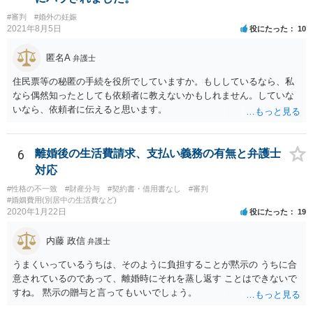
親の権利ではなく、『子どものため』のものです。 子どもたちの年齢
#審判
#婚外の妊娠
（自分の気持ちを言える年齢）を考えても、無理に面会交流をする必
2021年8月5日
役にたった
10
要もありません。 相手から面会交流を行うことについての申し出があ
ったときに対応すれば十分だと思います。 仮に相手から、面会交流さ
匿名A
弁護士
せなかった（連絡をしてこなかった）と慰謝料請求してきたとして
も、そのような請求は、まず認められません。 ご心配であれば、審判
住民票等の秘匿の手続を役所でしていますか。もししているなら、私
書を持参して、お近くの弁護士に法律相談してみてください。
なら偶然知ったとしても依頼者に教えないかもしれません。していな
いなら、依頼者に伝えると思います。
6
離婚後の生活費請求、支払い義務の有無と弁護士
対応
#性格の不一致
#財産分与
#契約書・借用書なし
#審判
#婚姻費用(別居中の生活費など)
2020年1月22日
役にたった
19
内藤 政信
弁護士
うまくいっているうちは、そのように負担することが黙示の うちに合
意されているのであって、離婚時にそれを蒸し返す ことはできないで
すね。 黙示の贈与と言ってもいいでしょう。