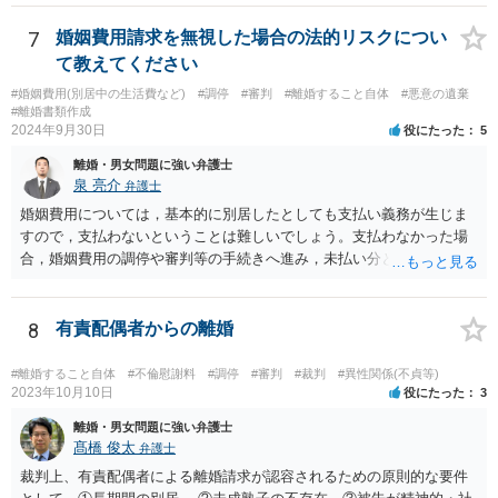
7
婚姻費用請求を無視した場合の法的リスクについ
て教えてください
#婚姻費用(別居中の生活費など)
#調停
#審判
#離婚すること自体
#悪意の遺棄
#離婚書類作成
2024年9月30日
役にたった
5
離婚・男女問題に強い弁護士
泉 亮介
弁護士
婚姻費用については，基本的に別居したとしても支払い義務が生じま
すので，支払わないということは難しいでしょう。支払わなかった場
合，婚姻費用の調停や審判等の手続きへ進み，未払い分として差押を
受けるリスクがあると言えます。
8
有責配偶者からの離婚
#離婚すること自体
#不倫慰謝料
#調停
#審判
#裁判
#異性関係(不貞等)
2023年10月10日
役にたった
3
離婚・男女問題に強い弁護士
髙橋 俊太
弁護士
裁判上、有責配偶者による離婚請求が認容されるための原則的な要件