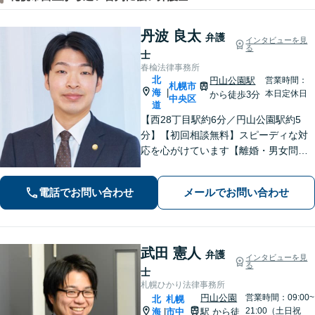
丹波 良太
弁護
インタビューを見
る
士
春楡法律事務所
北
円山公園駅
営業時間：
札幌市
海
|
本日定休日
から徒歩3分
中央区
道
【西28丁目駅約6分／円山公園駅約5
分】【初回相談無料】スピーディな対
応を心がけています【離婚・男女問
題】慰謝料請求／財産分与・熟年離婚
に強い【相続】分割協議や調停の実績
電話でお問い合わせ
メールでお問い合わせ
豊富
武田 憲人
弁護
インタビューを見
る
士
札幌ひかり法律事務所
円山公園
営業時間：09:00~
北
札幌
21:00（土日祝
海
市中
駅
から徒
|