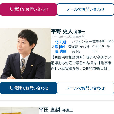
電話でお問い合わせ
メールでお問い合わせ
平野 史人
弁護士
ノースポール法律事務所
バスセンター
営業時間：00:0
北
札幌
0~23:59（平
海
市中
前駅
から徒
|
道
央区
日）
歩1分
【初回法律相談無料】確かな交渉力と
配慮ある対応で最善の結果を【刑事事
件】示談実績多数。24時間365日対応
で身柄解放・不起訴を目指します【交
通事故】保険会社顧問事務所での勤務
経験あり。【バスセンター前駅3番出口
電話でお問い合わせ
メールでお問い合わせ
徒歩1分】
平田 直継
弁護士