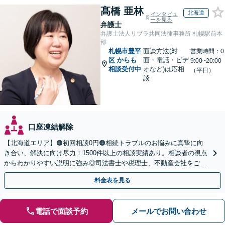
髙橋 亜林
北海道
インタビュ
ーを見る
弁護士
弁護士法人リブラ共同法律事務所 札幌駅前本
部
札幌市豊平
面談方法(対
営業時間：0
区
からも
面・電話・ビデ
9:00~20:00
相談受付中
オなど)は応相
（平日）
談
口座凍結解除
【北海道エリア】🟠初回相談0円🟠相続トラブルのお悩みに真摯に向
き合い、解決に向け尽力！1500件以上の相談実績あり。相談者の視点
からわかりやすい説明に強み◎司法書士や税理士、不動産会社をご紹
介し、登記や相続税の申告までワンストップで対応
料金表を見る
電話で面談予約
メールでお問い合わせ