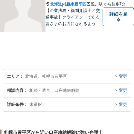
北海道
札幌市豊平区
澄川駅
から徒歩7分
|
【企業法務・顧問弁護士／交
詳細を見
通事故】クライアントである
る
皆さまのお力になれるよう全
力を尽くします。お気軽にお
相談ください。
エリア
北海道、札幌市豊平区
変更
相談内容
相続・遺言、口座凍結解除
変更
詳細条件
未選択
変更
札幌市豊平区から近い口座凍結解除に強い弁護士