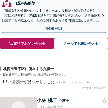
口座凍結解除
【遺産分割や遺留分に注力】【東北各地より相談・解決実績多数】
【初回相談無料】【WEB面談対応】遺産分割の話し合い／遺留物侵害
額請求／相続放棄など、相続に関するあらゆる問題に対応します。ご
事情やご意向を丁寧にお聞きし、有利な解決を目指します
料金表を見る
電話でお問い合わせ
メールでお問い合わせ
札幌市豊平区に所在する弁護士
札幌市豊平区の事務所等での面談予約が可能です。
1
人の弁護士が見つかりました
(検索結果について詳しくは
こちら
)
1件中 1-1件を表示
小林 桃子
弁護士
こばやし法律事務所