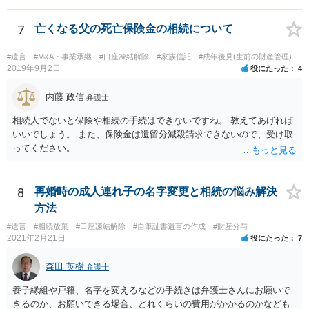
7
亡くなる父の死亡保険金の相続について
#遺言
#M&A・事業承継
#口座凍結解除
#家族信託
#成年後見(生前の財産管理)
2019年9月2日
役にたった
4
内藤 政信
弁護士
相続人でないと保険や相続の手続はできないですね。 教えてあげれば
いいでしょう。 また、保険金は遺留分減殺請求できないので、受け取
ってください。
8
再婚時の成人連れ子の名字変更と相続の悩み解決
方法
#遺言
#相続放棄
#口座凍結解除
#自筆証書遺言の作成
#財産分与
2021年2月21日
役にたった
7
森田 英樹
弁護士
養子縁組や戸籍、名字を変えるなどの手続きは弁護士さんにお願いで
きるのか、お願いできる場合、どれくらいの費用がかかるのかなども