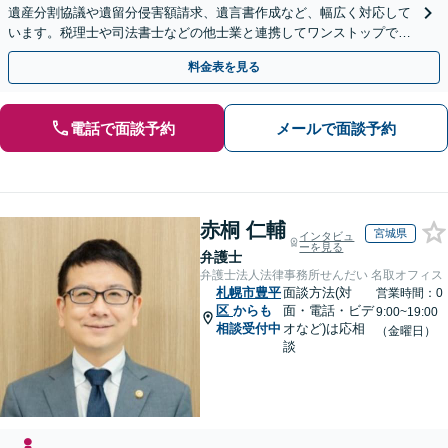
遺産分割協議や遺留分侵害額請求、遺言書作成など、幅広く対応して
います。税理士や司法書士などの他士業と連携してワンストップでの
解決が可能です。ぜひご相談ください。
料金表を見る
電話で面談予約
メールで面談予約
赤桐 仁輔
宮城県
インタビュ
ーを見る
弁護士
弁護士法人法律事務所せんだい 名取オフィス
札幌市豊平
面談方法(対
営業時間：0
区
からも
面・電話・ビデ
9:00~19:00
相談受付中
オなど)は応相
（金曜日）
談