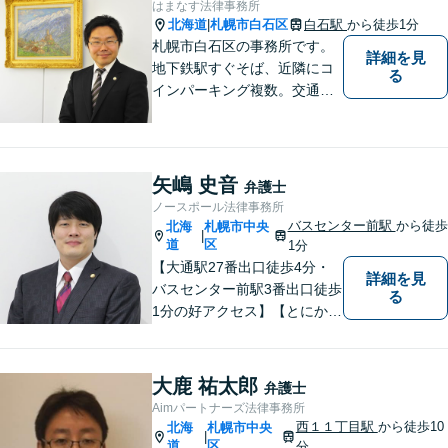
はまなす法律事務所
北海道
札幌市白石区
白石駅
から徒歩1分
|
札幌市白石区の事務所です。
詳細を見
地下鉄駅すぐそば、近隣にコ
る
インパーキング複数。交通の
利便も良く、近隣の厚別区、
豊平区、清田区、北広島市、
恵庭市、千歳市、江別市から
もアクセス良好。相続、交通
矢嶋 史音
弁護士
事故、離婚、債務整理など幅
ノースポール法律事務所
広く対応する４０代の経験豊
バスセンター前駅
から徒歩
北海
札幌市中央
|
富な弁護士です。
道
区
1分
【大通駅27番出口徒歩4分・
詳細を見
バスセンター前駅3番出口徒歩
る
1分の好アクセス】【とにかく
説明のわかりやすさに自信あ
り】【相談だけでお悩みを解
決することもよくあります】
大鹿 祐太郎
弁護士
法律だけにとらわれず、依頼
Aimパートナーズ法律事務所
者にとってベストな解決方法
西１１丁目駅
から徒歩10
北海
札幌市中央
|
を一緒に考えていきます。
道
区
分