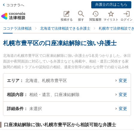
弁護士の方はこちら
ココナラへ
投稿する
探す
閲覧履歴
マイリスト
ログイン
ココナラ法律相談
北海道で法律相談できる弁護士
札幌市で法律相談で
札幌市豊平区の口座凍結解除に強い弁護士
北海道の札幌市豊平区で口座凍結解除に強い弁護士が1名見つかりました。休日
面談や夜間面談に対応している弁護士なども掲載中。相続・遺言に関係する家
族間の相続トラブルや認知症の相続、遺産分割等の細かな分野での絞り込み検
索もでき便利です。特にこばやし法律事務所の小林 桃子弁護士のプロフィール
情報や弁護士費用、強みなどが注目されています。『札幌市豊平区で土日や夜
エリア
北海道、札幌市豊平区
変更
間に発生した口座凍結解除のトラブルを今すぐに弁護士に相談したい』『口座
凍結解除のトラブル解決の実績豊富な近くの弁護士を検索したい』『初回相談
相談内容
相続・遺言、口座凍結解除
変更
無料で口座凍結解除を法律相談できる札幌市豊平区内の弁護士に相談予約した
い』などでお困りの相談者さんにおすすめです。
詳細条件
未選択
変更
口座凍結解除に強い札幌市豊平区から相談可能な弁護士