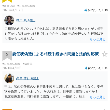
#遺産分割
#口座凍結解除
2020年3月17日
役にたった
13
峰岸 泉
弁護士
ご相談の内容のとおりであれば，返還請求できると思いますが，相手
も何かしら理由をつけるでしょうから，法的手続を経ないと解決は不
可能かもしれません。
2
委任状偽造による相続手続きの問題と法的対応策
#口座凍結解除
#偽造罪
2021年4月9日
役にたった
11
高島 秀行
弁護士
甲は、私の委任状のいる行政手続きに関して、私に断りもなく、委任
状を偽造して行いました。 その行為は、刑事罰に該当しますか？
私文章偽造罪、同行使罪に該当します。 一般的に、頼まれた（委任さ
れた）人は、行政に提出する委任状の署名を偽造できるのでしょう
か？ 委任状を偽造して使用することはまでは依頼の範囲ではない