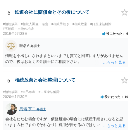
したら、早急に家裁に行って相続放棄の申述をしたい旨告げて必要な
書類を提出されることをおすすめいたします。 なお、お父様の債務が
5
鉄道会社に賠償金とその後について
他にもあるかもしれないというリスクを考えますと、相続放棄の申述
にあたっては、法テラスの無料相談等を利用して弁護士に相談するこ
#相続放棄
#相続人調査・確定
#相続手続き
#相続放棄
#口座凍結解除
とも十分考えられるかと存じます。また、ご記載いただいた事実関係
#不動産・土地の相続
2019年6月28日
役にたった
6
を拝見するかぎり、再婚相手のかたは既に相続放棄をされている可能
性があるかもしれません。
匿名A
弁護士
情報を小出しにされますといつまでも質問と回答にキリがありません
ので、後はお近くの弁護士にご相談下さい。
6
相続放棄と会社整理について
#相続放棄
#自己破産
#口座凍結解除
2020年1月30日
役にたった
10
馬場 亨二
弁護士
会社をたたむ場合ですが、債務超過の場合には破産手続きになると思
います３社ですのでそれなりに費用が掛かるのではないでしょうか。