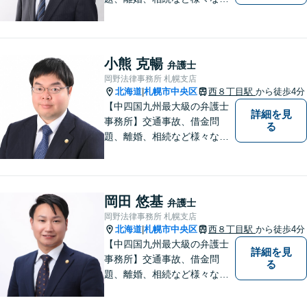
題について、「何度でも無
料」の相談を行っています！
まずはお気軽にご相談くださ
い！
小熊 克暢
弁護士
岡野法律事務所 札幌支店
北海道
札幌市中央区
西８丁目駅
から徒歩4分
|
【中四国九州最大級の弁護士
詳細を見
事務所】交通事故、借金問
る
題、離婚、相続など様々な問
題について、「何度でも無
料」の相談を行っています！
まずはお気軽にご相談くださ
い！
岡田 悠基
弁護士
岡野法律事務所 札幌支店
北海道
札幌市中央区
西８丁目駅
から徒歩4分
|
【中四国九州最大級の弁護士
詳細を見
事務所】交通事故、借金問
る
題、離婚、相続など様々な問
題について、「何度でも無
料」の相談を行っています！