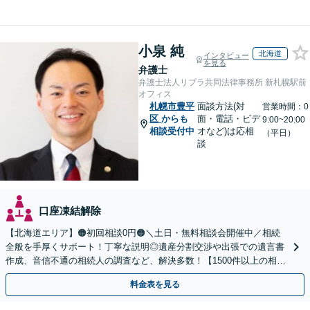
小泉 純
北海道
インタビュー
を見る
弁護士
弁護士法人リブラ共同法律事務所 新札幌駅前
オフィス
札幌市豊平
面談方法(対
営業時間：0
区
からも
面・電話・ビデ
9:00~20:00
相談受付中
オなど)は応相
（平日）
談
口座凍結解除
【北海道エリア】🟠初回相談0円🟠＼土日・無料相談会開催中／相続
全般を手厚くサポート！丁寧な説明◎遺産分割交渉や出張での遺言書
作成、音信不通の相続人の調査など、解決多数！【1500件以上の相談
実績あり】【分かりやすい料金体系】
料金表を見る