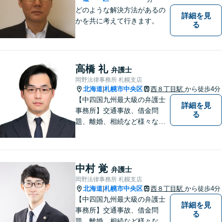
どのような解決方法があるの
詳細を見
かを共に考えて行きます。
る
高橋 礼
弁護士
岡野法律事務所 札幌支店
北海道
札幌市中央区
西８丁目駅
から徒歩4分
|
【中四国九州最大級の弁護士
詳細を見
事務所】交通事故、借金問
る
題、離婚、相続など様々な問
題について、「何度でも無
料」の相談を行っています！
まずはお気軽にご相談くださ
い！
中村 覚
弁護士
岡野法律事務所 札幌支店
北海道
札幌市中央区
西８丁目駅
から徒歩4分
|
【中四国九州最大級の弁護士
詳細を見
事務所】交通事故、借金問
る
題、離婚、相続など様々な問