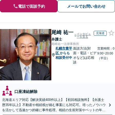
電話で面談予約
メールでお問い合わせ
尾崎 祐一
北海道
インタビュ
ーを見る
弁護士
尾崎祐一法律事務所
札幌市豊平
面談方法(対
営業時間：0
区
からも
面・電話・ビデ
9:00~20:00
相談受付中
オなど)は応相
（平日）
談
口座凍結解除
北海道エリア対応【解決実績400件以上】【初回相談無料】【弁護士
歴35年以上】不動産や相続税が絡む事案にも対応可。培ったノウハウ
を活かして迅速かつ的確に事件処理。相続の生前対策やペットの年金