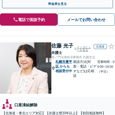
システムもお任せ【完全個室】【自衛隊前駅8分】
料金表を見る
電話で面談予約
メールでお問い合わせ
佐藤 光子
北海道
インタビュ
ーを見る
弁護士
虎ノ門法律経済事務所 札幌支店
札幌市豊平
面談方法(対
営業時間：0
区
からも
面・電話・ビデ
9:00~18:00
相談受付中
オなど)は応相
（平日）
談
口座凍結解除
【北海道・東北エリア対応】【弁護士歴20年以上】【初回相談無料】