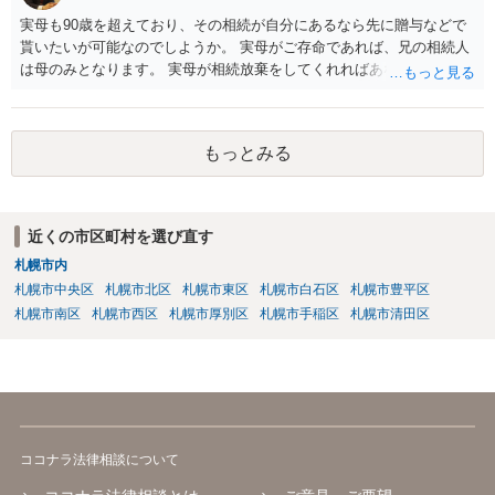
実母も90歳を超えており、その相続が自分にあるなら先に贈与などで
貰いたいが可能なのでしようか。 実母がご存命であれば、兄の相続人
は母のみとなります。 実母が相続放棄をしてくれればあなた方兄弟及
び実母の子が相続人となります。 実母に連絡を取って話してみるほか
ないと思います。
もっとみる
近くの市区町村を選び直す
札幌市内
札幌市中央区
札幌市北区
札幌市東区
札幌市白石区
札幌市豊平区
札幌市南区
札幌市西区
札幌市厚別区
札幌市手稲区
札幌市清田区
ココナラ法律相談について