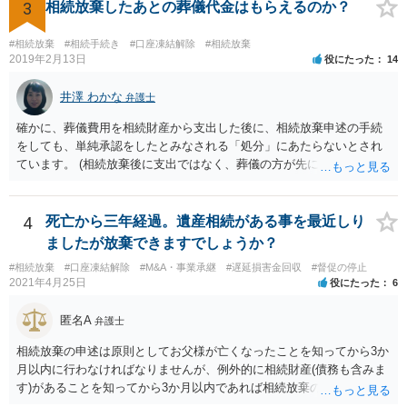
ので できないと思います。
3
相続放棄したあとの葬儀代金はもらえるのか？
#相続放棄
#相続手続き
#口座凍結解除
#相続放棄
2019年2月13日
役にたった
14
井澤 わかな
弁護士
確かに、葬儀費用を相続財産から支出した後に、相続放棄申述の手続
をしても、単純承認をしたとみなされる「処分」にあたらないとされ
ています。 (相続放棄後に支出ではなく、葬儀の方が先に来るのが通常
だと思いますので、葬儀→葬儀費用を相続財産から支出→相続放棄申
述の手続ということだと思いますが) ただ、葬儀費用ならいくらでもよ
いということではなく、身分相応の、社会的儀式として当然認められ
4
死亡から三年経過。遺産相続がある事を最近しり
る程度の金額に留まると考えた方がよいです。 もし、相続人の皆さん
ましたが放棄できますでしょうか？
に葬儀費用を支出する経済力がなく、質素な葬儀を行った費用であれ
#相続放棄
#口座凍結解除
#M&A・事業承継
#遅延損害金回収
#督促の停止
ば相続財産から支出しても単純承認と認められない可能性が高いの
2021年4月25日
役にたった
6
で、相続放棄申述が受理される可能性も高いと思います。
匿名A
弁護士
相続放棄の申述は原則としてお父様が亡くなったことを知ってから3か
月以内に行わなければなりませんが、例外的に相続財産(債務も含みま
す)があることを知ってから3か月以内であれば相続放棄の申述が認め
られる可能性もありますので、通知が届いたのが3か月以内の話なので