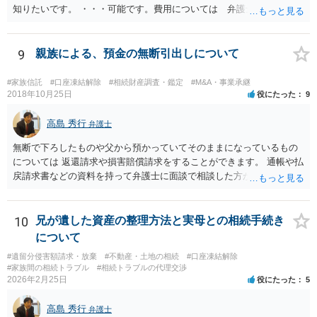
知りたいです。 ・・・可能です。費用については 弁護士と直接面談
の上 内容を確認し 協議の上個別に契約によって決まることになっ
ています。 やはり、成人した子のことまでごちゃごちゃ考えず、自分
の事だけ考えるべきなのでしょうか ・・・お子さんの事をまで含め良
9
親族による、預金の無断引出しについて
い解決案があればお悩みになるのは当然と言えば当然のことです。 彼
と親子関係を結びたいと思っているが、名字は変えたくない・・・養
#家族信託
#口座凍結解除
#相続財産調査・鑑定
#M&A・事業承継
子縁組の必要があり 氏も変更することになります。 しかし 彼は成人
2018年10月25日
役にたった
9
しているとは言え、自分の子と私の連れ子、全て平等にしたいと希
望。もちろん私もそうできればと思います。 ・・・婚姻前の契約 あ
高島 秀行
弁護士
るいは 遺言書などで その意思を実現する方法はあります。 弁護
無断で下ろしたものや父から預かっていてそのままになっているもの
士に相談してみてください。
については 返還請求や損害賠償請求をすることができます。 通帳や払
戻請求書などの資料を持って弁護士に面談で相談した方がよいと思い
ます。
10
兄が遺した資産の整理方法と実母との相続手続き
について
#遺留分侵害額請求・放棄
#不動産・土地の相続
#口座凍結解除
#家族間の相続トラブル
#相続トラブルの代理交渉
2026年2月25日
役にたった
5
高島 秀行
弁護士