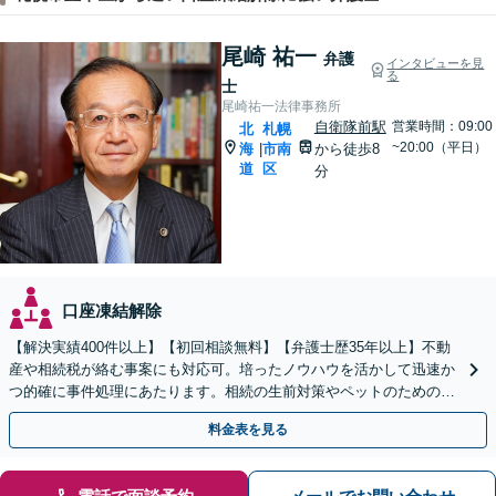
尾崎 祐一
弁護
インタビューを見
る
士
尾崎祐一法律事務所
自衛隊前駅
営業時間：09:00
北
札幌
~20:00（平日）
海
市南
から徒歩8
|
道
区
分
口座凍結解除
【解決実績400件以上】【初回相談無料】【弁護士歴35年以上】不動
産や相続税が絡む事案にも対応可。培ったノウハウを活かして迅速か
つ的確に事件処理にあたります。相続の生前対策やペットのための年
金システムもお任せ【完全個室】【自衛隊前駅8分】
料金表を見る