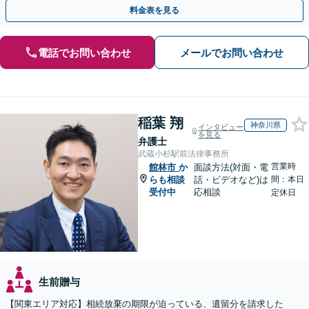
を防ぐためにもぜひご相談ください。【分割払い可】
料金表を見る
電話でお問い合わせ
メールでお問い合わせ
稲葉 翔
神奈川県
インタビュー
を見る
弁護士
武蔵小杉駅前法律事務所
営業時
館林市
か
面談方法(対面・電
らも相談
話・ビデオなど)は
間：本日
受付中
応相談
定休日
生前贈与
【関東エリア対応】相続放棄の期限が迫っている、遺留分を請求した