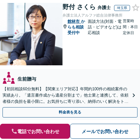
野付 さくら
弁護士
埼玉県
弁護士法人アルファ総合法律事務所
営業時
館林市
か
面談方法(対面・電
らも相談
話・ビデオなど)は
間：本日
受付中
応相談
定休日
生前贈与
【初回相談60分無料】【関東エリア対応】年間約100件の相続案件の
実績あり。「遺言書作成から遺産分割まで」他士業と連携して、依頼
者様の負担を最小限に。お気持ちに寄り添い、納得のいく解決をトー
タル・サポート【当日・夜間（18時まで）の相談可】
料金表を見る
電話でお問い合わせ
メールでお問い合わせ