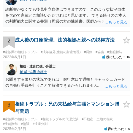
診断書がなくても後見申立自体はできますので、このような状況自体
を含めて家裁とご相談いただければと思います。 できる限りのご本人
の判断能力に関する書類（周辺の方の陳述書、医師からの聴取書等）
を整え、家裁の鑑定を経る前提で鑑定費用の予納金を用意し、申立て
をしていただければそこから先は進むのではないかと存じます。 ま
た、Aさんの意向を酌みすぎるあまりに後見申立ができない状況にして
2
成人後の口座管理、法的根拠と親への説得方法
いる施設の問題もありますので、当該地域の地域包括支援センターに
ご相談されるのもひとつの方法です。
#家族間の相続トラブル
#成年後見(生前の財産管理)
#調停
#協議
#生前贈与
2022年6月1日
役にたった
16
相続・遺言に強い弁護士
尾畠 弘典
弁護士
お聞きする限りの状況であれば、銀行窓口で通帳とキャッシュカード
の再発行手続を行うことで解決できるかもしれません。
3
相続トラブル：兄の未払給与主張とマンション贈
与問題
#家族間の相続トラブル
#相続トラブルの代理交渉
#不動産・土地の相続
#生前贈与
#協議
#遺産分割
2025年2月5日
役にたった
6