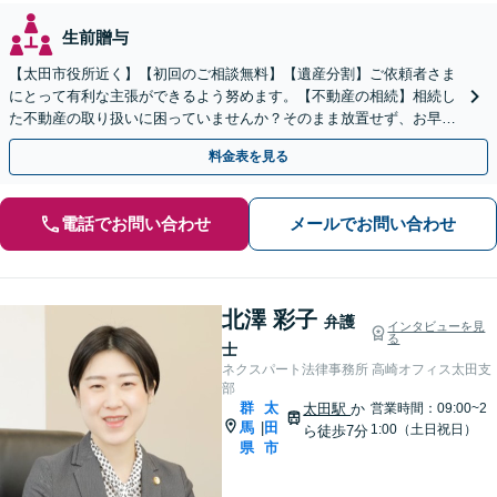
生前贈与
【太田市役所近く】【初回のご相談無料】【遺産分割】ご依頼者さま
にとって有利な主張ができるよう努めます。【不動産の相続】相続し
た不動産の取り扱いに困っていませんか？そのまま放置せず、お早め
にご相談を。【休日の対応可能】
料金表を見る
電話でお問い合わせ
メールでお問い合わせ
北澤 彩子
弁護
インタビューを見
る
士
ネクスパート法律事務所 高崎オフィス太田支
部
群
太
太田駅
か
営業時間：09:00~2
馬
田
|
1:00（土日祝日）
ら徒歩7分
県
市