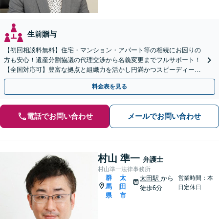
生前贈与
【初回相談料無料】住宅・マンション・アパート等の相続にお困りの
方も安心！遺産分割協議の代理交渉から名義変更までフルサポート！
【全国対応可】豊富な拠点と組織力を活かし円満かつスピーディーに
相続手続きをお手伝いします【取扱い実績2000件以上】
料金表を見る
電話でお問い合わせ
メールでお問い合わせ
村山 準一
弁護士
村山準一法律事務所
群
太
太田駅
から
営業時間：本
馬
田
|
日定休日
徒歩6分
県
市