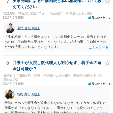
7
実家売却による生前相続と私の相続権について教
・生存中はあなたの生活費・介護費に優先充当 ・残余を友人や慈善団
えてください
体へ と使途を厳格に指定。相続ではなく信託帰属になるため、子の関
#遺産分割
#家族間の相続トラブル
#生前贈与
#不動産・土地の相続
与を大きく排除できます。 ②遺言＋生命保険の組合せ 生活資金は手元
2025年9月25日
役にたった
7
に残し、余剰資金で受取人を友人・団体にした保険を活用。保険金は
相続財産とは別枠で、遺留分対策にも有効と思われます。 ③負担付死
濵門 俊也
弁護士
因贈与 「介護・見守り等を条件に、死亡時に財産を渡す」契約。条件
不履行なら無効にでき、老後の安心を担保できます。 ④ 寄附予約＋解
「生前相続」という概念はなく、もし売却金をローンに充当するので
除条件 慈善団体への寄附を予約しつつ、資金不足時は解除できる条項
あれば、生前贈与を受けたことになります。相続の際、生前贈与され
を設定。 などがあり得るかと思われます。
た分は持戻しされることになります。
8
弁護士が入院し復代理人も対応せず、着手金の返
金は可能か？
#生前贈与
#遺産分割
#調停
#不動産・土地の相続
#家族間の相続トラブル
#売掛金回収
2024年9月30日
役にたった
8
高島 秀行
弁護士
最初に支払った着手金が返金されないのはなぜでしょうか？依頼した
仕事が途中でできなくなったのに、返金しなくても良いのでしょう
か？消費者が一方的に不利になる契約は無効ではありませんか？