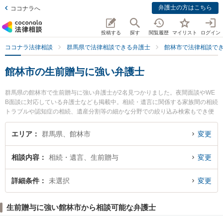
弁護士の方はこちら
ココナラへ
投稿する
探す
閲覧履歴
マイリスト
ログイン
ココナラ法律相談
群馬県で法律相談できる弁護士
館林市で法律相談で
館林市の生前贈与に強い弁護士
群馬県の館林市で生前贈与に強い弁護士が2名見つかりました。夜間面談やWE
B面談に対応している弁護士なども掲載中。相続・遺言に関係する家族間の相続
トラブルや認知症の相続、遺産分割等の細かな分野での絞り込み検索もでき便
利です。特に上野労務経営法律事務所の上野 俊夫弁護士や六花アトリエ法律事
務所の井野口 通隆弁護士のプロフィール情報や弁護士費用、強みなどが注目さ
エリア
群馬県、館林市
変更
れています。『館林市で土日や夜間に発生した生前贈与のトラブルを今すぐに
弁護士に相談したい』『生前贈与のトラブル解決の実績豊富な近くの弁護士を
相談内容
相続・遺言、生前贈与
変更
検索したい』『初回相談無料で生前贈与を法律相談できる館林市内の弁護士に
相談予約したい』などでお困りの相談者さんにおすすめです。
詳細条件
未選択
変更
生前贈与に強い館林市から相談可能な弁護士