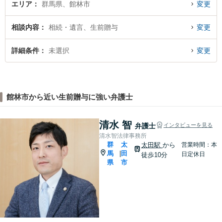
エリア
群馬県、館林市
変更
相談内容
相続・遺言、生前贈与
変更
詳細条件
未選択
変更
館林市から近い生前贈与に強い弁護士
清水 智
弁護士
インタビューを見る
清水智法律事務所
群
太
太田駅
から
営業時間：本
馬
田
|
日定休日
徒歩10分
県
市