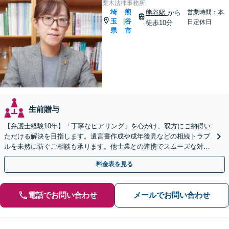
栗木法律事務所
埼
熊
熊谷駅
から
営業時間：本
玉
谷
|
日定休日
徒歩10分
県
市
生前贈与
【弁護士経験10年】「丁寧なヒアリング」を心がけ、双方にご納得い
ただける解決を目指します。遺言書作成や成年後見などの相続トラブ
ルを未然に防ぐご相談も承ります。他士業との連携でスムーズな対処
が可能です
料金表を見る
電話でお問い合わせ
メールでお問い合わせ