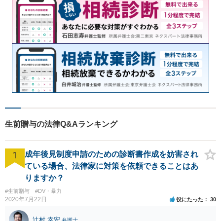
生前贈与の法律Q&Aランキング
1
成年後見制度申請のための診断書作成を妨害され
ている場合、法律家に対策を依頼できることはあ
りますか？
#生前贈与
#DV・暴力
2020年7月22日
役にたった
30
辻村 幸宏
弁護士