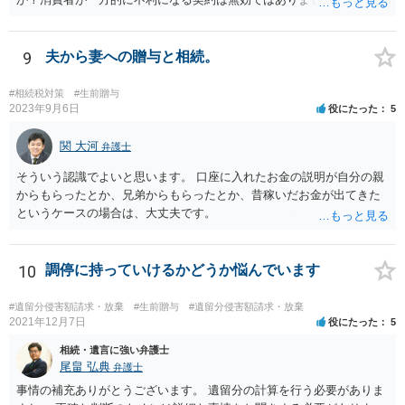
着手金は、前の弁護士が倒れるまでにやった仕事に応じて清算する義
務があると思います。 倒れた弁護士が所属する弁護士会に相談さ
れた方がよいと思います。 倒れた弁護士は脳梗塞で倒れたようで
9
夫から妻への贈与と相続。
すが、 判断能力があり、復代理を倒れた弁護士の判断で復代理を
選任したのか 即ち、復代理人の選任は有効なのかという問題もあ
#相続税対策
#生前贈与
ると思います。
2023年9月6日
役にたった
5
関 大河
弁護士
そういう認識でよいと思います。 口座に入れたお金の説明が自分の親
からもらったとか、兄弟からもらったとか、昔稼いだお金が出てきた
というケースの場合は、大丈夫です。
10
調停に持っていけるかどうか悩んでいます
#遺留分侵害額請求・放棄
#生前贈与
#遺留分侵害額請求・放棄
2021年12月7日
役にたった
5
相続・遺言に強い弁護士
尾畠 弘典
弁護士
事情の補充ありがとうございます。 遺留分の計算を行う必要がありま