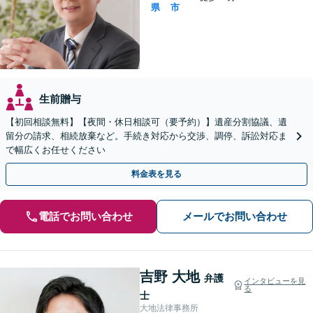
県
市
生前贈与
【初回相談無料】【夜間・休日相談可（要予約）】遺産分割協議、遺
留分の請求、相続放棄など。手続き対応から交渉、調停、訴訟対応ま
で幅広くお任せください
料金表を見る
電話でお問い合わせ
メールでお問い合わせ
吉野 大地
弁護
インタビューを見
る
士
大地法律事務所