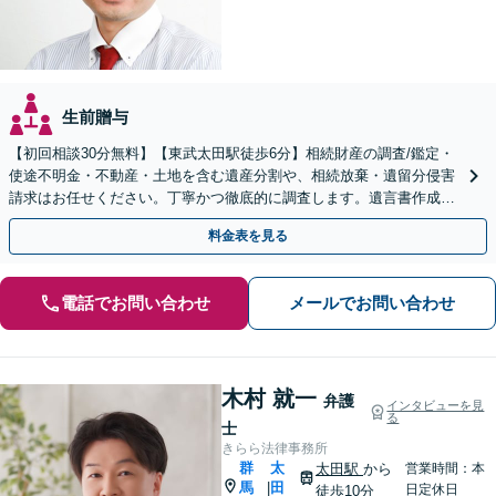
生前贈与
【初回相談30分無料】【東武太田駅徒歩6分】相続財産の調査/鑑定・
使途不明金・不動産・土地を含む遺産分割や、相続放棄・遺留分侵害
請求はお任せください。丁寧かつ徹底的に調査します。遺言書作成・
成年後見など就活サポートも行っています。
料金表を見る
電話でお問い合わせ
メールでお問い合わせ
木村 就一
弁護
インタビューを見
る
士
きらら法律事務所
群
太
太田駅
から
営業時間：本
馬
田
|
日定休日
徒歩10分