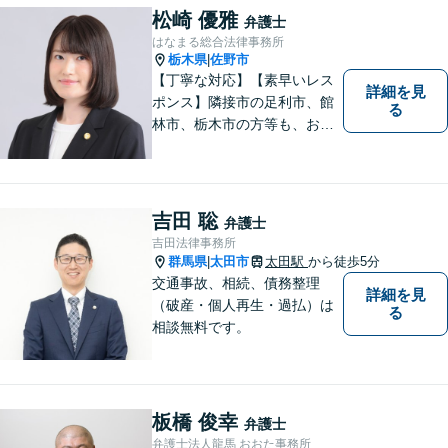
松崎 優雅
弁護士
はなまる総合法律事務所
栃木県
佐野市
|
【丁寧な対応】【素早いレス
詳細を見
ポンス】隣接市の足利市、館
る
林市、栃木市の方等も、お気
軽にご相談ください。交通事
故・離婚・相続問題を多数経
験しました。不貞の慰謝料の
ご相談は、内容によって、初
吉田 聡
弁護士
回相談を無料としておりま
吉田法律事務所
す。
群馬県
太田市
太田駅
から徒歩5分
|
交通事故、相続、債務整理
詳細を見
（破産・個人再生・過払）は
る
相談無料です。
板橋 俊幸
弁護士
弁護士法人龍馬 おおた事務所