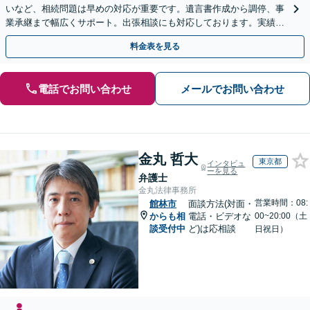
いなど、相続問題は早めの対応が重要です。遺言書作成から調停、事
業承継まで幅広くサポート。出張相談にも対応しております。実績豊
富な当事務所へ今すぐご連絡ください【初回相談無料】
料金表を見る
電話でお問い合わせ
メールでお問い合わせ
金丸 哲大
東京都
インタビュ
ーを見る
弁護士
金丸法律事務所
営業時間：08:
館林市
面談方法(対面・
からも相
電話・ビデオな
00~20:00（土
談受付中
ど)は応相談
日祝日）