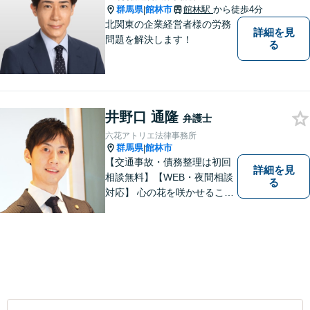
群馬県
館林市
館林駅
から徒歩4分
|
北関東の企業経営者様の労務
詳細を見
問題を解決します！
る
井野口 通隆
弁護士
六花アトリエ法律事務所
群馬県
館林市
|
【交通事故・債務整理は初回
詳細を見
相談無料】【WEB・夜間相談
る
対応】 心の花を咲かせること
ができるように、全身全霊を
かけてサポートします。 一期
一会を大事にし、あなたとの
縁を心からお待ちしていま
す。