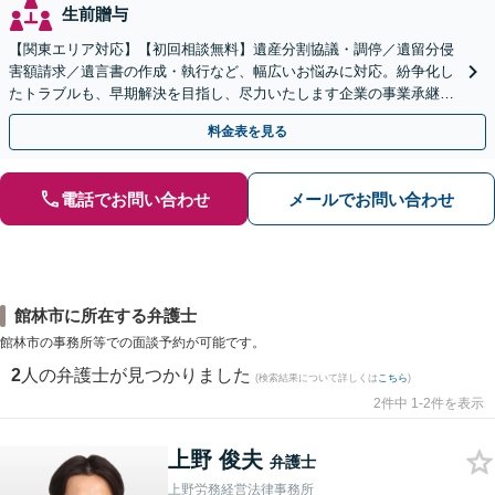
生前贈与
【関東エリア対応】【初回相談無料】遺産分割協議・調停／遺留分侵
害額請求／遺言書の作成・執行など、幅広いお悩みに対応。紛争化し
たトラブルも、早期解決を目指し、尽力いたします企業の事業承継の
お悩みもご相談ください【夜間・休日面談】【電話相談可】
料金表を見る
電話でお問い合わせ
メールでお問い合わせ
館林市に所在する弁護士
館林市の事務所等での面談予約が可能です。
2
人の弁護士が見つかりました
(検索結果について詳しくは
こちら
)
2件中 1-2件を表示
上野 俊夫
弁護士
上野労務経営法律事務所