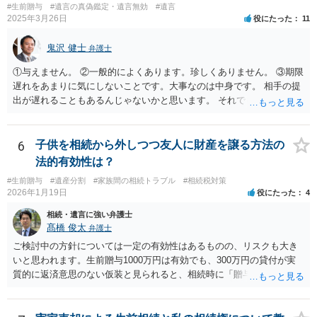
心配ならば、弁護士のところに行って、特別受益となりそうな贈与に
#生前贈与
#遺言の真偽鑑定・遺言無効
#遺言
2025年3月26日
役にたった
11
ついて説明した上で、適切な文言についてご相談してみてはいかがで
しょうか。
鬼沢 健士
弁護士
①与えません。 ②一般的によくあります。珍しくありません。 ③期限
遅れをあまりに気にしないことです。大事なのは中身です。 相手の提
出が遅れることもあるんじゃないかと思います。 それでもあなた有利
にはなりません。
6
子供を相続から外しつつ友人に財産を譲る方法の
法的有効性は？
#生前贈与
#遺産分割
#家族間の相続トラブル
#相続税対策
2026年1月19日
役にたった
4
相続・遺言に強い弁護士
髙橋 俊太
弁護士
ご検討中の方針については一定の有効性はあるものの、リスクも大き
いと思われます。生前贈与1000万円は有効でも、300万円の貸付が実
質的に返済意思のない仮装と見られると、相続時に「贈与」と評価さ
れ、子から遺留分侵害額請求を受ける可能性があります。 その他の方
法として考えられるものとしては、 ①信託（家族信託・目的信託） 財
産を信託口に移し、受託者（信頼できる友人や専門職）に管理させ、