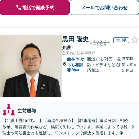
電話で面談予約
メールでお問い合わせ
黒田 隆史
新潟県
インタビュ
ーを見る
弁護士
黒田特許法律事務所
営業時
館林市
か
面談方法(対面・電
らも相談
話・ビデオなど)は
間：本日
受付中
応相談
定休日
生前贈与
【弁護士歴15年以上】【新潟全域対応】【駐車場有】遺産分割、相続
放棄、遺言書の作成など、幅広く対応しています。事案によっては税
理士や司法書士とも連携し、ワンストップで解決を目指します。争い