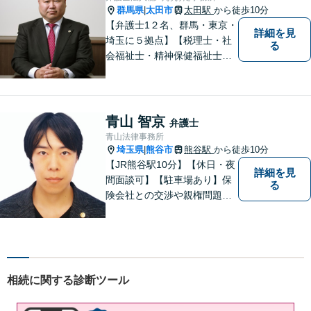
群馬県
太田市
太田駅
から徒歩10分
|
【弁護士1２名、群馬・東京・
詳細を見
埼玉に５拠点】【税理士・社
る
会福祉士・精神保健福祉士が
所属】 【介護・福祉事業者の
サポートに注力】【土曜・夜
間相談可能】【出張相談可
能】
青山 智京
弁護士
青山法律事務所
埼玉県
熊谷市
熊谷駅
から徒歩10分
|
【JR熊谷駅10分】【休日・夜
詳細を見
間面談可】【駐車場あり】保
る
険会社との交渉や親権問題、
逮捕直後の対応など、それぞ
れの事情に応じた柔軟な支援
を行います。 「弁護士は敷居
が高い」と感じる方も、まず
はお気持ちをお聞かせくださ
相続に関する診断ツール
い。