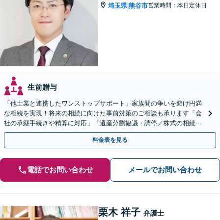
埼玉県
熊谷市
営業時間：本日定休日
|
生前贈与
「他士業と連携したワンストップサポート」家族間の争いを避け円満
な相続を実現！将来の相続に向けた事前対策のご相談も承ります「会
社の承継手続きや精算に対応」「遺産分割協議・調停／株式の相続／
使い込み／成年後見／遺言書作成など」
料金表を見る
電話でお問い合わせ
メールでお問い合わせ
栗木 祥子
弁護士