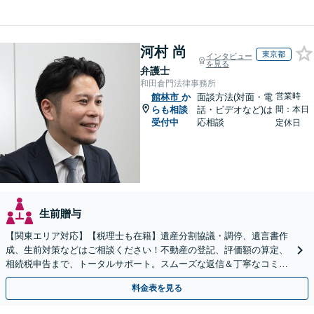
河村 尚
東京都
インタビュー
を見る
弁護士
和田倉門法律事務所
営業時
館林市
か
面談方法(対面・電
らも相談
話・ビデオなど)は
間：本日
受付中
応相談
定休日
生前贈与
【関東エリア対応】【税理士も在籍】遺産分割協議・調停、遺言書作
成、生前対策などはご相談ください！不動産の登記、評価額の算定、
相続税申告まで、トータルサポート。スムーズな返信＆丁寧なコミュ
ニケーション◎お気軽にご相談ください。
料金表を見る