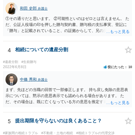
和田 史郎
弁護士
①その通りだと思います。 ②可能性といのはゼロとは言えません。 た
だ、公証人役場の印を押した贈与契約書、贈与税の支払事実、登記に
「贈与」と記載されていること、の証拠からして、兄の主張は通らな
いようには思います。 ③④その通りだと思います。 話し合いで折り合
わなければ、遺産分割調停を申し立てて進めるのがベターのような気
がしますね。
4
相続についての遺産分割
#遺産分割
#生前贈与
2022年6月8日
役にたった
10
中條 秀和
弁護士
まず、先ほどの当職の回答で一部修正します。 持ち戻し免除の意思表
示については、黙示の意思表示でも認められる場合があります。 た
だ、その場合は、既に亡くなっている方の意思を推定することになり
ますので、なかなか立証のハードルは高いと思われます。それゆえ、
持ち戻し免除の意思表示は書面で明確にしておいていただくべきとい
う結論は変わりません。 誤解を与えるような回答でした。失礼しまし
5
提出期限を守らないのは良くあること？
た。 文言については、「〇〇に対する生前贈与による特別受益の持ち
戻しをすべて免除する」というのがオーソドックスなものですが、ご
#家族間の相続トラブル
#不動産・土地の相続
#相続トラブルの代理交渉