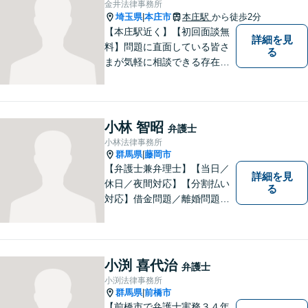
金井法律事務所
埼玉県
本庄市
本庄駅
から徒歩2分
|
【本庄駅近く】【初回面談無
詳細を見
料】問題に直面している皆さ
る
まが気軽に相談できる存在に
なります。離婚問題／相続問
題／交通事故など、幅広いト
ラブルに対応。【当日／夜間
／休日対応可能】公平・公正
小林 智昭
弁護士
な立場から、事件の見通しを
小林法律事務所
正確に伝えます。お気軽にご
群馬県
藤岡市
|
相談ください。
【弁護士兼弁理士】【当日／
詳細を見
休日／夜間対応】【分割払い
る
対応】借金問題／離婚問題／
相続問題／企業法務など弁護
士業務も、特許／商標登録／
意匠登録など弁理士業務も、
幅広く対応。地域に根ざした
小渕 喜代治
弁護士
法律事務所／特許事務所を目
小渕法律事務所
指しています。お気軽にご相
群馬県
前橋市
|
談ください。
【前橋市で弁護士実務３４年