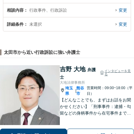
相談内容
行政事件、行政訴訟
変更
詳細条件
未選択
変更
太田市から近い行政訴訟に強い弁護士
吉野 大地
弁護
インタビューを見
る
士
大地法律事務所
埼玉
熊谷
営業時間：09:00~18:00（平
|
県
市
日）
【どんなことでも、まずはお話をお聞
かせください】「刑事事件：逮捕・勾
留などの身柄事件から在宅事件まで、
捜査段階から迅速に対応し、接見・示
談交渉・不起訴に向けた弁護活動を行
います。」