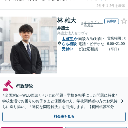
2件中 1-2件を表示
林 雄大
兵庫県
インタビュー
を見る
弁護士
弁護士法人セラヴィ
営業時間：0
太田市
か
面談方法(対面・
らも相談
電話・ビデオな
9:00~21:00
受付中
ど)は応相談
（平日）
行政訴訟
⭐️全国対応⭐️WEB面談可⭐️いじめ問題・学校を相手にした問題に特化⭐️
学校生活でお困りのお子さまと保護者の方、学校関係者の方のお気持
ちに寄り添い、「適切な問題解決」を目指します。【初回相談20分無
料】
料金表を見る