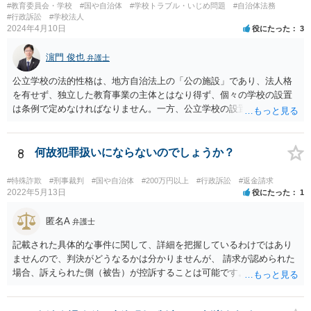
#教育委員会・学校
#国や自治体
#学校トラブル・いじめ問題
#自治体法務
#行政訴訟
#学校法人
2024年4月10日
役にたった
3
濵門 俊也
弁護士
公立学校の法的性格は、地方自治法上の「公の施設」であり、法人格
を有せず、独立した教育事業の主体とはなり得ず、個々の学校の設置
は条例で定めなければなりません。一方、公立学校の設置者である地
方公共団体は地方自治法上「法人とする。」と規定され、法律上の権
利義務の主体となる法人格を有し、教育事業の主体となっています。
ちなみに、公立学校は教育行政組織上の取扱いとしては「教育機関」
8
何故犯罪扱いにならないのでしょうか？
であり、校舎・校地等は地方自治法上「行政財産」とされています。
#特殊詐欺
#刑事裁判
#国や自治体
#200万円以上
#行政訴訟
#返金請求
2022年5月13日
役にたった
1
匿名A
弁護士
記載された具体的な事件に関して、詳細を把握しているわけではあり
ませんので、判決がどうなるかは分かりませんが、 請求が認められた
場合、訴えられた側（被告）が控訴することは可能です。 控訴が認め
られるかどうかは分かりませんが、控訴して判決内容を争うこと自体
はできます。 実際に被告に資産がないとなれば、判決で請求が認めら