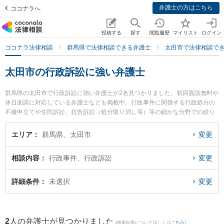
弁護士の方はこちら
ココナラへ
投稿する
探す
閲覧履歴
マイリスト
ログイン
ココナラ法律相談
群馬県で法律相談できる弁護士
太田市で法律相談で
太田市の行政訴訟に強い弁護士
群馬県の太田市で行政訴訟に強い弁護士が2名見つかりました。初回面談無料や
休日面談に対応している弁護士なども掲載中。行政事件に関係する行政処分の
不服申立てや住民訴訟、抗告訴訟（処分取り消し等）等の細かな分野での絞り
込み検索もでき便利です。特に村山準一法律事務所の村山 準一弁護士やきらら
法律事務所の木村 就一弁護士のプロフィール情報や弁護士費用、強みなどが注
エリア
群馬県、太田市
変更
目されています。『太田市で土日や夜間に発生した行政訴訟のトラブルを今す
ぐに弁護士に相談したい』『行政訴訟のトラブル解決の実績豊富な近くの弁護
相談内容
行政事件、行政訴訟
変更
士を検索したい』『初回相談無料で行政訴訟を法律相談できる太田市内の弁護
士に相談予約したい』などでお困りの相談者さんにおすすめです。
詳細条件
未選択
変更
2
人の弁護士が見つかりました
(検索結果について詳しくは
こちら
)