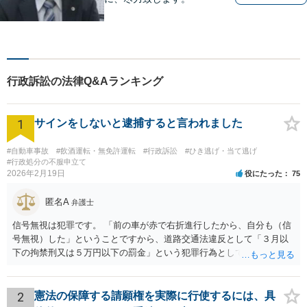
行政訴訟の法律Q&Aランキング
1
サインをしないと逮捕すると言われました
#自動車事故
#飲酒運転・無免許運転
#行政訴訟
#ひき逃げ・当て逃げ
#行政処分の不服申立て
2026年2月19日
役にたった
75
匿名A
弁護士
信号無視は犯罪です。 「前の車が赤で右折進行したから、自分も（信
号無視）した」ということですから、道路交通法違反として「３月以
下の拘禁刑又は５万円以下の罰金」という犯罪行為として処罰される
可能性がありました。 となると、警察官としては、あなたがサインし
ようとしまいと現行犯逮捕できるわけです。 そこを、「サインをしな
いと逮捕する」というのは、「現行犯逮捕して刑事処分（罰金でも前
2
憲法の保障する請願権を実際に行使するには、具