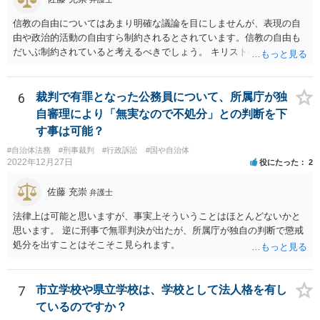
信教の自由についてはあまり明確な議論を目にしませんが、表現の自
由や政治的活動の自由すら制約されるとされています。信教の自由も
だいぶ制約されていると考えるべきでしょう。 キリスト教の信仰につ
いても、心の中で思うだけなら可能かもしれませんが、その信仰を理
由に宮中の祭祀・儀礼に関する儀式を拒否したり、それら儀式の遂行
を批判する意見を公にすることが無制限に許されるとは思えません。
6
裁判で有罪となった公務員について、所属庁が独
自審理により「無実なので不処分」との判断を下
す事は可能？
#自治体法務
#刑事裁判
#行政訴訟
#国や自治体
2022年12月27日
役にたった
2
佐藤 充崇
弁護士
法律上は可能と思いますが、事実上そういうことはほとんどないかと
思います。 逆に刑事で無罪判決が出たが、所属庁が独自の判断で懲戒
処分を出すことはそこそこ見られます。
7
市立学校や県立学校は、学校として法人格を有し
ているのですか？