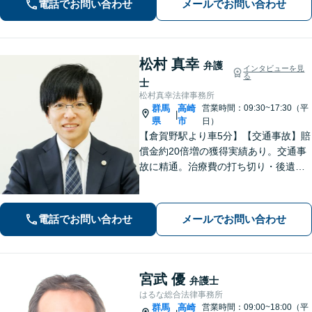
電話でお問い合わせ
メールでお問い合わせ
松村 真幸
弁護
インタビューを見
る
士
松村真幸法律事務所
群馬
高崎
営業時間：09:30~17:30（平
|
県
市
日）
【倉賀野駅より車5分】【交通事故】賠
償金約20倍増の獲得実績あり。交通事
故に精通。治療費の打ち切り・後遺障
害等級認定など、治療中からサポート
します【離婚問題】不貞慰謝料の実績
多数。養育費・財産分与・親権などあ
電話でお問い合わせ
メールでお問い合わせ
らゆる問題に丁寧に対応します。
宮武 優
弁護士
はるな総合法律事務所
群馬
高崎
営業時間：09:00~18:00（平