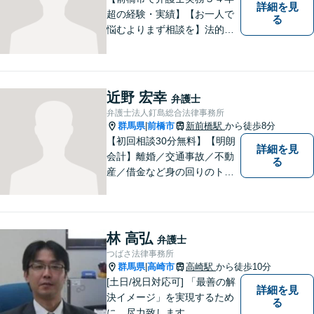
詳細を見
超の経験・実績】【お一人で
る
悩むよりまず相談を】法的ト
ラブルを抱えたあなたに寄り
添い、適格な法的サービスを
提供して、最大限の利益確保
のお手伝いをします。
近野 宏幸
弁護士
弁護士法人釘島総合法律事務所
群馬県
前橋市
新前橋駅
から徒歩8分
|
【初回相談30分無料】【明朗
詳細を見
会計】離婚／交通事故／不動
る
産／借金など身の回りのトラ
ブルに豊富な実績と経験あ
り！お早めのご相談が望まれ
ます。親切丁寧にわかりやす
くアドバイスを行い、皆さま
林 高弘
弁護士
のニーズに沿った迅速な解決
つばさ法律事務所
を目指します。
群馬県
高崎市
高崎駅
から徒歩10分
|
[土日/祝日対応可] 「最善の解
詳細を見
決イメージ」を実現するため
る
に、尽力致します。