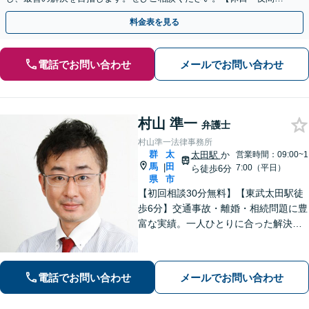
談可】【ビデオ面談可】【銀座駅1分】
料金表を見る
電話でお問い合わせ
メールでお問い合わせ
村山 準一
弁護士
村山準一法律事務所
群
太
太田駅
か
営業時間：09:00~1
馬
田
|
7:00（平日）
ら徒歩6分
県
市
【初回相談30分無料】【東武太田駅徒
歩6分】交通事故・離婚・相続問題に豊
富な実績。一人ひとりに合った解決方
法で納得できる解決を目指します。依
頼者ファーストで迅速対応。企業法務
もご相談ください。
電話でお問い合わせ
メールでお問い合わせ