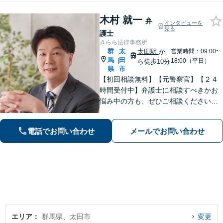
木村 就一
弁
インタビューを
見る
護士
きらら法律事務所
群
太
太田駅
か
営業時間：09:00~
馬
田
|
18:00（平日）
ら徒歩10分
県
市
【初回相談無料】【元警察官】【２４
時間受付中】弁護士に相談すべきかお
悩み中の方も、ぜひご相談ください
【刑事・離婚・相続・交通事故・企業
法務など】ご相談者さまに寄り添い、
電話でお問い合わせ
メールでお問い合わせ
きめ細やかな対応で、スピーディーに
最良の解決を目指します【土日・夜間
相談可能】。
エリア
群馬県、太田市
変更