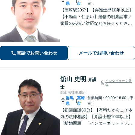
|
県
市
日）
【高崎駅20分】【弁護士歴10年以上】
【不動産・住まい】建物の明渡請求／
家賃の未払い対応などお任せくださ
い。強制執行の経験も豊富です。【離
婚・男女問題】相談者さまのお気持ち
に寄り添ってサポートいたします。お
気軽にご相談ください。
電話でお問い合わせ
メールでお問い合わせ
舘山 史明
弁護
インタビューを見
る
士
舘山法律事務所
群馬
高崎
営業時間：09:00~18:00（平
|
県
市
日）
【初回面談60分】【有料だからこそ本
気の法律相談】【弁護士歴10年以上】
「離婚問題」「インターネットトラブ
ル」「交通事故」「相続」「企業法