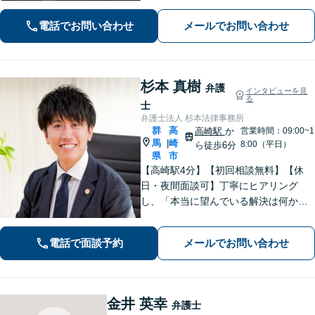
務」はお任せください！冷静・緻密・
そして大胆に、オーダーメイドの弁護
電話でお問い合わせ
メールでお問い合わせ
を展開します【高崎駅徒歩15分】
杉本 真樹
弁護
インタビューを見
る
士
弁護士法人 杉本法律事務所
群
高
高崎駅
か
営業時間：09:00~1
馬
崎
|
8:00（平日）
ら徒歩6分
県
市
【高崎駅4分】【初回相談無料】【休
日・夜間面談可】丁寧にヒアリング
し、「本当に望んでいる解決は何か」
を汲み取ることを大切にしています。
きめ細やかな対応で、依頼者さまにご
電話で面談予約
メールでお問い合わせ
満足いただけるように心がけておりま
す。お悩みの際は、ぜひご相談くださ
い。
金井 英幸
弁護士