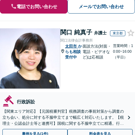
電話でお問い合わせ
メールでお問い合わせ
関口 純真子
弁護士
東京都
関口法律会計事務所
営業時間：1
太田市
か
面談方法(対面・
らも相談
電話・ビデオな
0:00~16:00
受付中
ど)は応相談
（平日）
行政訴訟
【関東エリア対応】【元国税審判官】税務調査の事前対策から調査の
立ち会い、処分に対する不服申立てまで幅広く対応いたします。【税
理士・公認会計士等と連携可】国税に関する不服申立てに精通。行政
側の知見を活かしたサポートいたします
事例を見る(1件)
料金表を見る