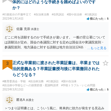
科になる）にできるが、認めてサインすれば反則処理（何千円程度の
体的にはどのような手続きを踏めばよいのです
反則金があっても前科にならない）ですませてあげる」という意味で
か？
す。 あなたはこの警察官を非難するのではなく、感謝すべきというこ
#行政処分の不服申立て
#自治体法務
#住民訴訟
#国や自治体
#行政訴訟
とです。 警察官の「こんな事を言うのだったら免許証返した方がい
2023年1月14日
役にたった
5
い」との発言ですが、実際「前の車が赤で右折進行したから、自分も
（信号無視）した」というあなたと同じ考えの人が運転をしている公
佐藤 充崇
弁護士
道は、きちんと交通ルールを守っている人や歩行者らにとってとても
危険なものであり怖いので、そのような人には是非とも運転免許を返
どこに何を請願するのかで手続きが違います。 一般の官公署について
納してほしいと思うのが社会の大勢です。 実際「交通違反を繰り返せ
は請願法が定め、国会の各議院に対する定めは国会法や衆議院規則・
ば免許停止や取消（強制返納）になる」のはそういうことです。 たま
参議院規則、地方議会に対する請願は地方自治法124条・125条が定め
たま（あなたにとって）いい警察官にあたったことをきっかけに、む
ています。 請願を行おうとする官公署にまず問いあわせるのが比較的
しろ今回を苦い薬（良い教訓）として反省し、次回から「前の車は赤
スムースかと思います。
で右折進行したけど、自分は右折進行を思いとどまった」と交通ルー
3
正式な卒業前に渡された卒業証書は、卒業までは
ルを遵守するドライバーになってほしいと期待しています。
法的意義ある？卒業証書授与後に卒業撤回された
らどうなる？
#教育委員会・学校
#自治体法務
#行政訴訟
#国や自治体
#自治体や学校などへの損害賠償・慰謝料請求
#学校トラブル・いじめ問題
2023年3月13日
役にたった
5
匿名A
弁護士
＞つまり証明書とは、こういう風に、将来的に効力が発生する見込み