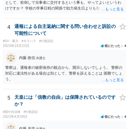
として、前倒しで当事者に交付するという事も、やってよいというわ
けですか？ 学校の学事日程の関係で効力発生日よりも前に交付したか
らとしても、効力発生日が記載されている証明書の効力に影響はない
でしょう。 両者をそろえるに越したことはないですが、卒業式の日程
自体は各学校によって慣例として定められることが多いですし、学籍
4
通報による自主返納に関する問い合わせと訴訟の
離脱日も、学校によって異なるようですから、そのこと自体に特に問
可能性について
題はないでしょう。 ＞万一、効力発生日より前に、その効力が無効と
#DV・暴力
#モラハラ
#行政訴訟
なる出来事が起こったとしたら、その証明書は効力を発生する事な
2023年10月23日
役にたった
4
く、証明書としては無効化されるということですね？ そう考えるのが
自然でしょう。 ただし、卒業証書自体は、通常記載されている内容
内藤 政信
弁護士
が、全課程を修了したという事実について記載されており、卒業式時
点では、そのこと自体は過去の事実として間違いないので、卒業証書
警察は、通報者の秘密保持の観点から、開示しないでしょう。 警察の
自体の無効かどうかという法的な効力を議論するものではないでしょ
対応に違法性がある場合は別として、警察を訴えることは 困難でしょ
う。 問題は、証書そのものではなく、在学中に何らかの問題を起こし
う。
て学籍を剥奪されたかどうか、ということなので、厳密に言えば卒業
証書自体の議論とは直接関係しないと思います。
5
天皇には「信教の自由」は保障されているのです
か？
#国や自治体
#行政訴訟
2023年4月28日
役にたった
4
佐藤 充崇
弁護士