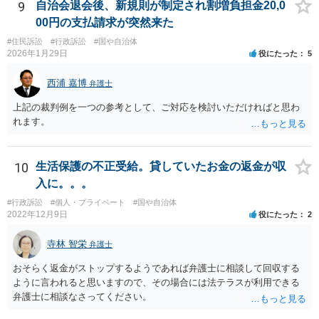
れたとしても、回収はできません。
9
自治会退会後、新規則が制定され割増負担金20,0
00円の支払請求が突然来た
#住民訴訟
#行政訴訟
#国や自治体
2026年1月29日
役にたった
5
西浦 嘉博
弁護士
上記の裁判例を一つの参考として、ご対応を検討いただければと思わ
れます。
10
生活保護の不正受給。貸していたお金の返金が収
入に。。。
#行政訴訟
#個人・プライベート
#国や自治体
2022年12月9日
役にたった
2
寺林 智栄
弁護士
おそらく返金がストップするようであれば弁護士に相談して回収する
ように言われると思いますので、その場合には法テラスが利用できる
弁護士に相談なさってください。