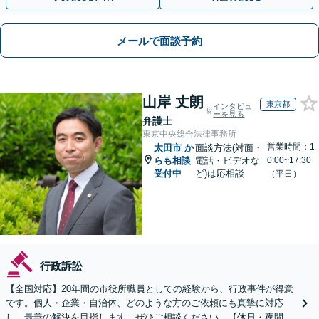
メールで面談予約
山岸 丈朗
東京都
インタビュ
ーを見る
弁護士
東京中央総合法律事務所
営業時間：1
太田市
か
面談方法(対面・
らも相談
電話・ビデオな
0:00~17:30
受付中
ど)は応相談
（平日）
行政訴訟
【全国対応】20年間の市役所職員としての経験から、行政事件が得意
です。個人・企業・自治体、どのような方のご依頼にも真摯に対応
し、最善の解決を目指します。ぜひご相談ください。【休日・夜間相