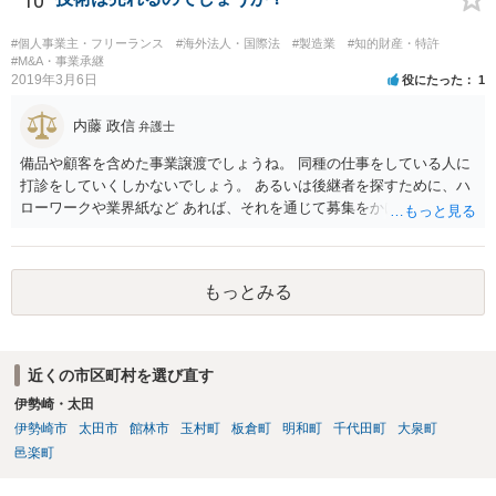
10
#個人事業主・フリーランス
#海外法人・国際法
#製造業
#知的財産・特許
#M&A・事業承継
2019年3月6日
役にたった
1
内藤 政信
弁護士
備品や顧客を含めた事業譲渡でしょうね。 同種の仕事をしている人に
打診をしていくしかないでしょう。 あるいは後継者を探すために、ハ
ローワークや業界紙など あれば、それを通じて募集をかけてみるか。
もっとみる
近くの市区町村を選び直す
伊勢崎・太田
伊勢崎市
太田市
館林市
玉村町
板倉町
明和町
千代田町
大泉町
邑楽町