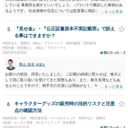
ことはありません。しかし、事件性があるかどうかを判断するため
している 事務所を探すといいでしょう。 パワハラで勝訴した事例があ
に、関係者から事情を聴くことがあります。その場合には誠実な事実
るようです。 社会保険や労災については監督薯に相談してみるといい
説明を行ってください。
でしょう。
5
『見せ金』・『公正証書原本不実記載罪』で訴え
る事はできますか？
#海外法人・国際法
#個人・プライベート
#契約解除・契約取消
#契約書・借用書なし
#個人・プライベート
2021年3月24日
役にたった
2
青山 知史
弁護士
お困りの状況、拝見いたしました。 ご記載の経緯に照らせば、株主と
して現に取り扱いを受けてきた実態もあり、また、株主名簿などもあ
るとのことですので、相手方の主張には理由がなく、争う余地はある
かと思われます。 相手方が任意に主張の撤回をしないのであれば、株
主手の地位確認請求を訴訟などで実施し、正式に権利関係を明らかに
することも考えられます。 また、仮に株式の割り当てがなされていな
6
キャラクターグッズの販売時の法的リスクと注意
いとのことであれば、出資契約の前提が果たされていないことになり
点の確認方法
ますので、債務不履行を理由に契約を解除し、100万円の返金を要求す
#知的財産・特許
#契約書作成・リーガルチェック
#海外法人・国際法
ることも考えられるかと思慮いたします。 この他、持ち株比率などに
#芸能・エンタメ業界
#スタートアップ・新規事業
もよりますが、過半数を確保できるのであれば、相手方の解任請求を
2025年10月31日
役にたった
1