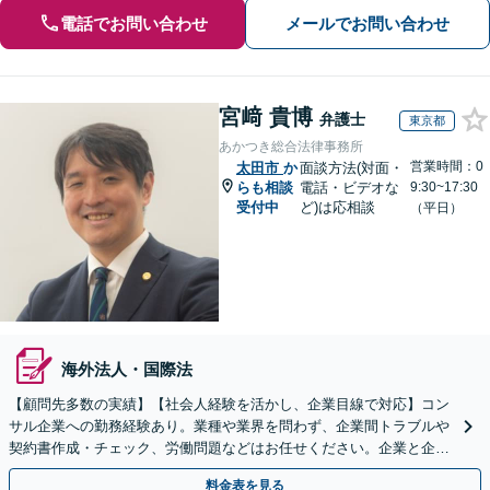
電話でお問い合わせ
メールでお問い合わせ
宮﨑 貴博
弁護士
東京都
あかつき総合法律事務所
営業時間：0
太田市
か
面談方法(対面・
らも相談
電話・ビデオな
9:30~17:30
受付中
ど)は応相談
（平日）
海外法人・国際法
【顧問先多数の実績】【社会人経験を活かし、企業目線で対応】コン
サル企業への勤務経験あり。業種や業界を問わず、企業間トラブルや
契約書作成・チェック、労働問題などはお任せください。企業と企業
の連携をつなぐ「橋渡し役」として、企業の発展をサポート
料金表を見る