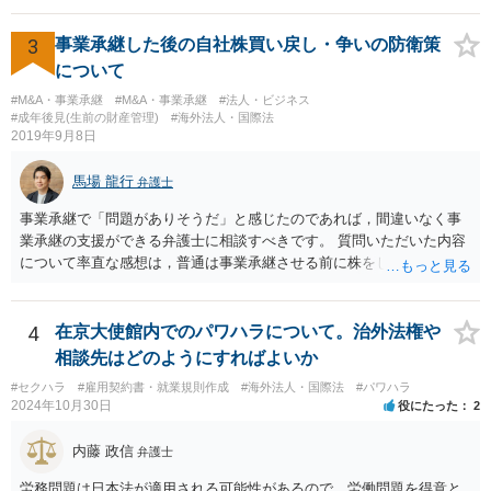
貴社は、その贈与契約の当事者ではありません。したがって、仮に女
性が返金義務を負う場合であっても、貴社が返金義務を負う法的根拠
3
事業承継した後の自社株買い戻し・争いの防衛策
は見当たりません。 また、国際結婚の仲介契約に関する裁判例では、
について
会員の個人的な理由による破談で追加的に発生した費用は会員自身が
#M&A・事業承継
#M&A・事業承継
#法人・ビジネス
負担すべきであり、仲介業者に責任がない限り、成婚料の支払いを拒
#成年後見(生前の財産管理)
#海外法人・国際法
絶することはできないと判断されています。この裁判例は、仲介業者
2019年9月8日
の責任範囲が、会員間の個人的な問題とは切り離して考えられること
を示唆しており、本件でも同様に、指輪の返還が貴社の責任範囲外の
馬場 龍行
弁護士
問題であると主張する上で参考になります。 2. 今後の対応について
相手方代理人に対し、内容証明郵便などで書面にて貴社の見解を明確
事業承継で「問題がありそうだ」と感じたのであれば，間違いなく事
に伝えることが重要です。その書面には、以下の内容を盛り込むこと
業承継の支援ができる弁護士に相談すべきです。 質問いただいた内容
が考えられます。 成婚料について: 円満な解決を優先する観点から、
について率直な感想は，普通は事業承継させる前に株をしっかり集め
経営判断として返金に応じる意向であることを伝える（ただし、法的
てから承継者に譲渡するけどな？です。承継してから株を集めなさい
には上記の裁判例のように、貴社に返金義務は無いと判断される可能
というのは無責任というほかないでしょう。 事業承継については，相
性が高いと思われます。）。 指輪代金について: 前述の通り、男性会
続税や贈与税を猶予する特別法な，遺留分について株式価格を遺留分
4
在京大使館内でのパワハラについて。治外法権や
員と女性会員との間の個人間の贈与であり、貴社に法的な返金義務は
算定基礎額から控除したり価額を相続時でなく承継時に固定したりす
相談先はどのようにすればよいか
ないことを、法的根拠と共に冷静に主張する。 「刑事訴訟」との主張
ることのできる特別法が定められています。 買い取る以外の方法につ
#セクハラ
#雇用契約書・就業規則作成
#海外法人・国際法
#パワハラ
に対して: 本件は、契約の履行や返金を巡る民事上の紛争であり、貴社
いても，株式保有割合や状況によるので，具体的に弁護士に相談され
2024年10月30日
役にたった
2
に当初から金銭を騙し取る意図（詐欺罪の構成要件である欺罔行為）
ることをお勧めします。
があったとは考えにくく、刑事事件として立件される可能性は極めて
内藤 政信
弁護士
低いと思われます。 3. 警察からの連絡について 警察は「民事不介
入」を原則としており、契約トラブルなどの個人間の紛争に介入する
労務問題は日本法が適用される可能性があるので、労働問題を得意と