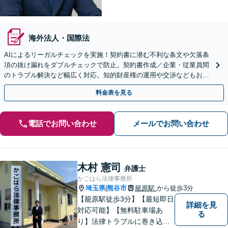
海外法人・国際法
AIによるリーガルチェックを実施！契約書に潜む不利な条文や欠落条
項の抜け漏れをダブルチェックで防止。契約書作成／企業・従業員間
のトラブル解決など幅広く対応。知的財産権の運用や交渉などもお任
せください【初回面談無料】【群馬総社駅・車15分】
料金表を見る
電話でお問い合わせ
メールでお問い合わせ
木村 憲司
弁護士
かごはら法律事務所
埼玉県
熊谷市
籠原駅
から徒歩3分
|
【籠原駅徒歩3分】【最短即日
詳細を見
対応可能】【無料駐車場あ
る
り】法律トラブルに巻き込ま