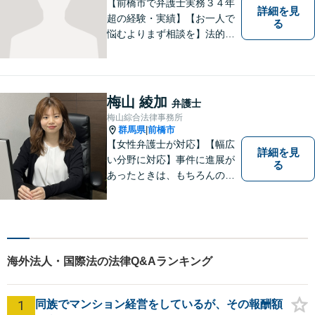
談ください。
【前橋市で弁護士実務３４年
詳細を見
超の経験・実績】【お一人で
る
悩むよりまず相談を】法的ト
ラブルを抱えたあなたに寄り
添い、適格な法的サービスを
提供して、最大限の利益確保
のお手伝いをします。
梅山 綾加
弁護士
梅山綜合法律事務所
群馬県
前橋市
|
【女性弁護士が対応】【幅広
詳細を見
い分野に対応】事件に進展が
る
あったときは、もちろんのこ
と、事件に進展がなかったと
しても、定期的にご連絡する
ように心がけております。ご
相談者様のお話を丁寧にお聞
きし、常にご依頼者様に寄り
海外法人・国際法の法律Q&Aランキング
添った弁護活動をしておりま
す。
1
同族でマンション経営をしているが、その報酬額