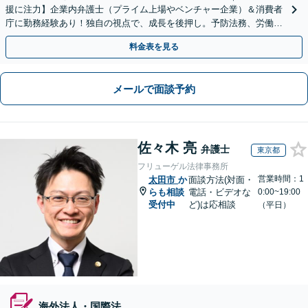
援に注力】企業内弁護士（プライム上場やベンチャー企業）＆消費者
庁に勤務経験あり！独自の視点で、成長を後押し。予防法務、労働問
題、債権回収、コンプラ、会社設立・事業再編等幅広く対応
料金表を見る
メールで面談予約
佐々木 亮
弁護士
東京都
フリューゲル法律事務所
営業時間：1
太田市
か
面談方法(対面・
らも相談
電話・ビデオな
0:00~19:00
受付中
ど)は応相談
（平日）
海外法人・国際法