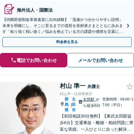
海外法人・国際法
【内閣府規制改革推進室に出向経験】「迅速かつ分かりやすい説明」
未来を明確にし、そこに至るまでの道筋を依頼者さまとともに歩みま
す「粘り強く戦い抜く／悩みを抱えている方の課題や感情を言葉にす
るサポート」【電話・メール相談可】【休日・夜間相談可】
料金表を見る
電話でお問い合わせ
メールでお問い合わせ
村山 準一
弁護士
村山準一法律事務所
群
太
太田駅
か
営業時間：09:00~1
馬
田
|
7:00（平日）
ら徒歩6分
県
市
【初回相談30分無料】【東武太田駅徒
歩6分】交通事故・離婚・相続問題に豊
富な実績。一人ひとりに合った解決方