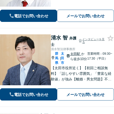
法で納得できる解決を目指します。依
頼者ファーストで迅速対応。企業法務
もご相談ください。
電話でお問い合わせ
メールでお問い合わせ
清水 智
弁護
インタビューを見
る
士
清水智法律事務所
群
太
太田駅
か
営業時間：09:30~
馬
田
|
17:30（平日）
ら徒歩10分
県
市
【太田市役所近く】【初回ご相談無
料】「話しやすい雰囲気」「豊富な経
験値」が強み【離婚・男女問題】不
貞・精神的苦痛に関する慰謝料はお任
せください【相続遺言】穏便な解決を
電話でお問い合わせ
メールでお問い合わせ
心がけています。交通事故、刑事事
件、医療問題などにも対応【休日の対
応可】