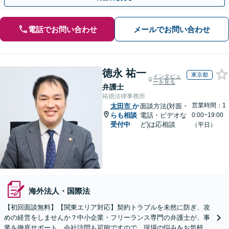
電話でお問い合わせ
メールでお問い合わせ
徳永 祐一
東京都
インタビュ
ーを見る
弁護士
祐徳法律事務所
営業時間：1
太田市
か
面談方法(対面・
らも相談
電話・ビデオな
0:00~19:00
受付中
ど)は応相談
（平日）
海外法人・国際法
【初回面談無料】【関東エリア対応】契約トラブルを未然に防ぎ、攻
めの経営をしませんか？中小企業・フリーランス専門の弁護士が、事
業を徹底サポート。会社訪問も可能ですので、現場の悩みをお気軽に