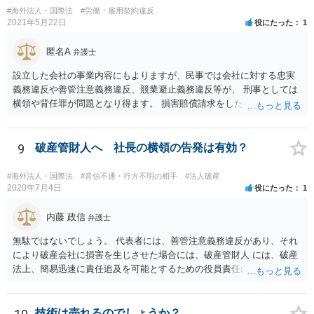
生じた損害で、その問題に何法が適用されるのか、の判断が先行する
#海外法人・国際法
#労働・雇用契約違反
ので、事案聞かないことにはなんともといったところです。
2021年5月22日
役にたった
1
匿名A
弁護士
設立した会社の事業内容にもよりますが、民事では会社に対する忠実
義務違反や善管注意義務違反、競業避止義務違反等が、 刑事としては
横領や背任罪が問題となり得ます。 損害賠償請求をしたいのか、刑事
事件として警察に捜査してもらいたいのか、取締役を解任したいのか
等、ご希望によって進め方や必要な証拠が変わってきますので、速や
かにお近くの法律事務所に直接ご相談いただくことをおすすめいたし
9
破産管財人へ 社長の横領の告発は有効？
ます。
#海外法人・国際法
#音信不通・行方不明の相手
#法人破産
2020年7月4日
役にたった
1
内藤 政信
弁護士
無駄ではないでしょう。 代表者には、善管注意義務違反があり、それ
により破産会社に損害を生じさせた場合には、破産管財人 には、破産
法上、簡易迅速に責任追及を可能とするための役員責任の査定申立て
の手続が用意されてい るからです。（破産法178条）。
技術は売れるのでしょうか？