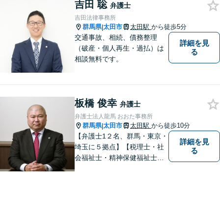
吉田 聡
弁護士
吉田法律事務所
群馬県
太田市
太田駅
から徒歩5分
|
交通事故、相続、債務整理
詳細を見
（破産・個人再生・過払）は
る
相談無料です。
板橋 俊幸
弁護士
弁護士法人龍馬 おおた事務所
群馬県
太田市
太田駅
から徒歩10分
|
【弁護士1２名、群馬・東京・
詳細を見
埼玉に５拠点】【税理士・社
る
会福祉士・精神保健福祉士が
所属】 【介護・福祉事業者の
サポートに注力】【土曜・夜
間相談可能】【出張相談可
能】