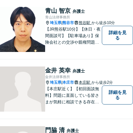
す。 結果だけでなくプロセス
もご満足いただける質の高い
青山 智京
弁護士
サービスを日々心がけていま
青山法律事務所
す。
埼玉県
熊谷市
熊谷駅
から徒歩10分
|
【JR熊谷駅10分】【休日・夜
詳細を見
間面談可】【駐車場あり】保
る
険会社との交渉や親権問題、
逮捕直後の対応など、それぞ
れの事情に応じた柔軟な支援
を行います。 「弁護士は敷居
が高い」と感じる方も、まず
金井 英幸
弁護士
はお気持ちをお聞かせくださ
金井法律事務所
い。
埼玉県
本庄市
本庄駅
から徒歩2分
|
【本庄駅近く】【初回面談無
詳細を見
料】問題に直面している皆さ
る
まが気軽に相談できる存在に
なります。離婚問題／相続問
題／交通事故など、幅広いト
ラブルに対応。【当日／夜間
／休日対応可能】公平・公正
門脇 清
弁護士