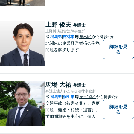
れた場合は、どのようなもの
であっても早めの相談が重要
です。早めの相談がより良い
解決の鍵です。お困りごとが
上野 俊夫
弁護士
ございましたら、お気軽にご
上野労務経営法律事務所
相談ください。
群馬県
館林市
館林駅
から徒歩4分
|
北関東の企業経営者様の労務
詳細を見
問題を解決します！
る
馬場 大祐
弁護士
弁護士法人わたらせ法律事務所
群馬県
桐生市
天王宿駅
から徒歩7分
|
交通事故（被害者側）、家庭
詳細を見
問題（離婚・相続・遺言）、
る
労働問題等を中心に、個人・
中小企業のお客様であればど
のような分野でも対応可能で