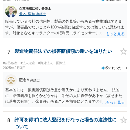
実施し、相手方を当該会社から排除する方法も出て着うるかと思慮い
企業法務に強い弁護士
たします。 いずれの手段をとるとしても、当時のやり取りや契約内
並木 重伸
弁護士
容、相手方の主張内容などによっても、とるべき手段が異なってきま
すので、本格的に争うことをお考えであれば、関連資料をお持ちのう
販売している会社の信用性、製品の外見等からある程度推測はできま
え、個別に弁護士にご相談をし、対策を立てていくべきと思慮いたし
すが、侵害品でないことを100％確実に確認するのは難しいと思われま
ます。
す。対象となるキャラクターの権利元（ライセンサー）がわかるので
あれば、直接権利元に確認することが考えられます。 「絵師などに依
頼し絵を作ってもらいそれを元に工場へ作成依頼などした場合」につ
いては、作ってもらった絵がオリジナルのものであれば問題はありま
7
製造物責任法での損害賠償額の違いを知りたい
せんが（ただし絵師などから権利を得ておく必要があります。）、既
存のキャラクターやそれに類似するものであれば、その権利元から許
#自己破産
#法人破産
#海外法人・国際法
諾を受けない限り著作権侵害となる可能性が高いです。
2025年2月3日
役にたった
1
匿名A
弁護士
基本的には、損害賠償額は故意か過失かにより変わりません。 法的
に、賠償義務を負うかどうかは、①その人に責任があるか（故意また
は過失の有無）、②責任があることを前提にどこまでの責任を負うべ
きか（因果関係）、という流れになっていることから、別の議論です
（厳密には、②の話の中で責任の範囲を問う過程で主観面も見るする
ので事案次第ではありますが。）。 また、海外での損害の発生の場合
8
許可を得ずに法人登記を行なった場合の違法性に
には、まずどの法を適用するのかの問題があるので、どの国の損害で
ついて