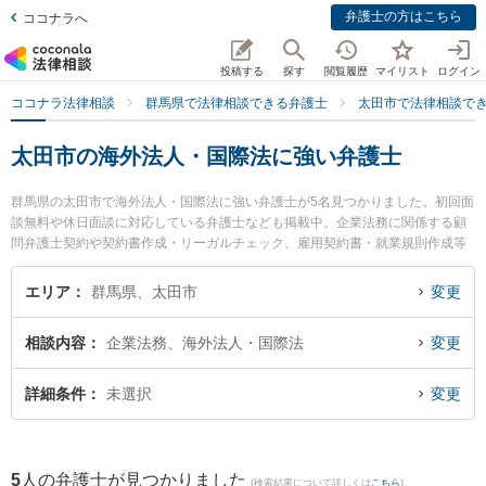
弁護士の方はこちら
ココナラへ
投稿する
探す
閲覧履歴
マイリスト
ログイン
ココナラ法律相談
群馬県で法律相談できる弁護士
太田市で法律相談で
太田市の海外法人・国際法に強い弁護士
群馬県の太田市で海外法人・国際法に強い弁護士が5名見つかりました。初回面
談無料や休日面談に対応している弁護士なども掲載中。企業法務に関係する顧
問弁護士契約や契約書作成・リーガルチェック、雇用契約書・就業規則作成等
の細かな分野での絞り込み検索もでき便利です。特にきらら法律事務所の木村
就一弁護士や村山準一法律事務所の村山 準一弁護士、清水智法律事務所の清水
エリア
群馬県、太田市
変更
智弁護士のプロフィール情報や弁護士費用、強みなどが注目されています。
『太田市で土日や夜間に発生した海外法人・国際法のトラブルを今すぐに弁護
相談内容
企業法務、海外法人・国際法
変更
士に相談したい』『海外法人・国際法のトラブル解決の実績豊富な近くの弁護
士を検索したい』『初回相談無料で海外法人・国際法を法律相談できる太田市
内の弁護士に相談予約したい』などでお困りの相談者さんにおすすめです。
詳細条件
未選択
変更
5
人の弁護士が見つかりました
(検索結果について詳しくは
こちら
)