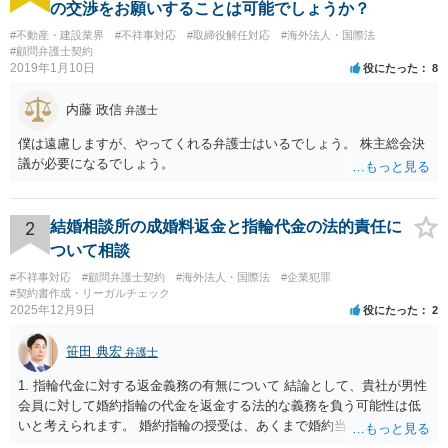
の交渉をお願いすることは可能でしょうか？
#不動産・建設業界
#不祥事対応
#取締役解任対応
#海外法人・国際法
#顧問弁護士契約
2019年1月10日
役にたった
8
内藤 政信
弁護士
僕は遠慮しますが、やってくれる弁護士はいるでしょう。 株主総会決
議が必要になるでしょう。
2
結婚相談所の成婚料返金と指輪代金の法的責任に
ついて相談
#不祥事対応
#顧問弁護士契約
#海外法人・国際法
#企業犯罪
#契約書作成・リーガルチェック
2025年12月9日
役にたった
2
笹田 典宏
弁護士
1. 指輪代金に対する返金義務の有無について 結論として、貴社が男性
会員に対して婚約指輪の代金を返金する法的な義務を負う可能性は低
いと考えられます。 婚約指輪の授受は、あくまで婚約当事者である男
性会員と女性会員との間の個人的な贈与契約です。結婚相談所である