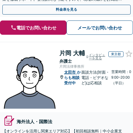
ご相談ください。【夜間や休日相談も対応】
料金表を見る
電話でお問い合わせ
メールでお問い合わせ
片岡 大輔
東京都
インタビュ
ーを見る
弁護士
片岡法律事務所
営業時間：0
太田市
か
面談方法(対面・
らも相談
電話・ビデオな
9:00~20:00
受付中
ど)は応相談
（平日）
海外法人・国際法
【オンラインを活用し関東エリア対応】【初回相談無料｜中小企業支