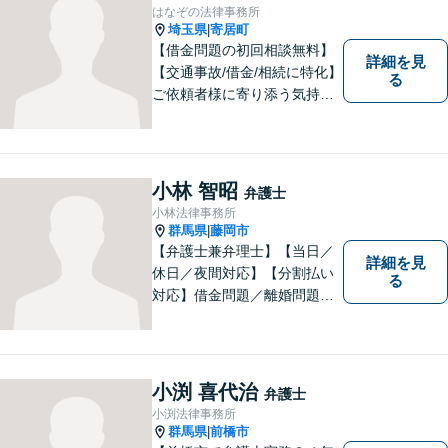
な立場から、事件の見通しを
はなぞの法律事務所
正確に伝えます。お気軽にご
埼玉県
寄居町
|
相談ください。
【借金問題の初回相談無料】
詳細を見
【交通事故/借金/相続に特化】
る
ご依頼者様に寄り添う気持ち
を大切にしております。交通
事故、借金問題、相続・遺言
など一般民事から刑事事件、
顧問契約まで幅広い分野に対
小林 智昭
弁護士
応しております。
小林法律事務所
群馬県
藤岡市
|
【弁護士兼弁理士】【当日／
詳細を見
休日／夜間対応】【分割払い
る
対応】借金問題／離婚問題／
相続問題／企業法務など弁護
士業務も、特許／商標登録／
意匠登録など弁理士業務も、
幅広く対応。地域に根ざした
小渕 喜代治
弁護士
法律事務所／特許事務所を目
小渕法律事務所
指しています。お気軽にご相
群馬県
前橋市
|