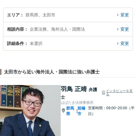
エリア
群馬県、太田市
変更
相談内容
企業法務、海外法人・国際法
変更
詳細条件
未選択
変更
太田市から近い海外法人・国際法に強い弁護士
羽鳥 正靖
弁護
インタビューを見
る
士
はばたき法律事務所
群馬
前橋
営業時間：09:00~20:00（平
|
県
市
日）