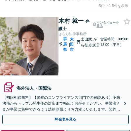
5件中 1-5件を表示
木村 就一
弁
インタビューを
見る
護士
きらら法律事務所
群
太
太田駅
か
営業時間：09:00~
馬
田
|
18:00（平日）
ら徒歩10分
県
市
海外法人・国際法
【初回相談無料】【警察のコンプライアンス部門での経験あり】予防
法務からトラブル発生後の対応まで幅広くお任せください。事業者さ
まが事業に集中できるよう法的側面よりお力添えいたします。契約書
作成、企業間トラブル、労使問題、不祥事対応など
料金表を見る