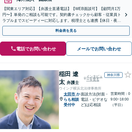
【関東エリア対応】【弁護士直通電話】【WEB面談可】【顧問月1万
円〜】単発のご相談も可能です。契約書チェックから顧客・従業員ト
ラブルまでスピーディーに対応します。税理士とも連携【休日・夜
間・当日相談可】
料金表を見る
電話でお問い合わせ
メールでお問い合わせ
稲田 遼
神奈川県
インタビュ
ーを見る
太
弁護士
ウイング横浜北法律事務所
営業時間：0
太田市
か
面談方法(対面・
らも相談
電話・ビデオな
9:00~18:00
受付中
ど)は応相談
（平日）