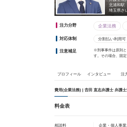
北浦和駅
埼玉県
さ
注力分野
企業法務
対応体制
分割払い利用可
※刑事事件は原則と
注意補足
す。その場合、固定電話
プロフィール
インタビュー
注
費用(企業法務) | 𠮷田 直志弁護士 
料金表
相談料
企業・個人事業