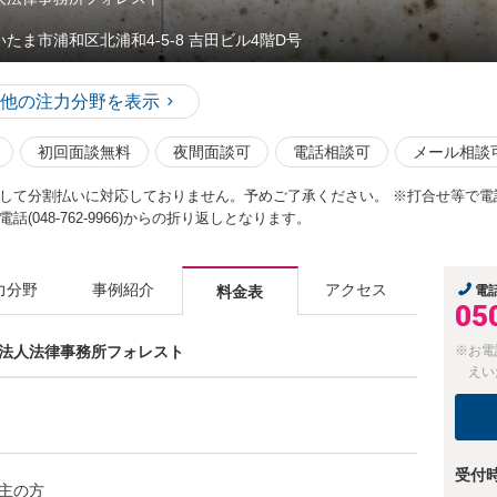
いたま市浦和区北浦和4-5-8 吉田ビル4階D号
他の注力分野を表示
初回面談無料
夜間面談可
電話相談可
メール相談
して分割払いに対応しておりません。予めご了承ください。 ※打合せ等で電
(048-762-9966)からの折り返しとなります。
力分野
事例紹介
アクセス
料金表
電
05
弁護士法人法律事務所フォレスト
※お電
えい
受付
主の方