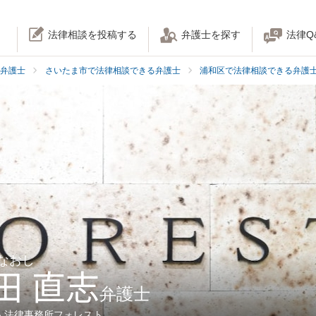
法律相談を投稿する
弁護士を探す
法律Q
弁護士
さいたま市で法律相談できる弁護士
浦和区で法律相談できる弁護
 なおし
田 直志
弁護士
人法律事務所フォレスト