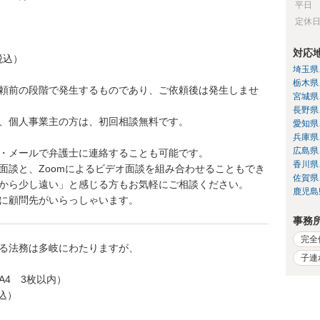
平日
定休
対応
税込）
埼玉県
栃木県
頼前の段階で発生するものであり、ご依頼後は発生しませ
宮城県
長野県
、個人事業主の方は、初回相談無料です。
愛知県
兵庫県
広島県
・メールで弁護士に連絡することも可能です。
香川県
面談と、Zoomによるビデオ面談を組み合わせることもでき
佐賀県
から少し遠い」と感じる方もお気軽にご相談ください。
鹿児島
に顧問先がいらっしゃいます。
事務
完全
る法務は多岐にわたりますが、
子連
A4 3枚以内）
税込）