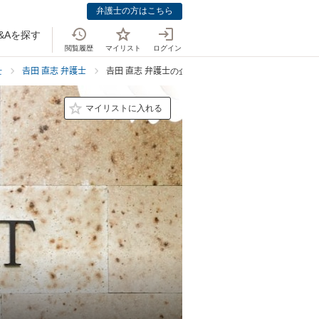
弁護士の方はこちら
&Aを探す
閲覧履歴
マイリスト
ログイン
士
𠮷田 直志 弁護士
𠮷田 直志 弁護士の企業法務の料金表
マイリストに入れる