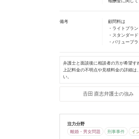
報酬金に関して
備考
顧問料は
・ライトプラン
・スタンダード
・バリュープラ
弁護士と面談後に相談者の方が希望す
上記料金の不明点や見積料金の詳細は
い。
𠮷田 直志弁護士の強み
注力分野
離婚・男女問題
刑事事件
イ