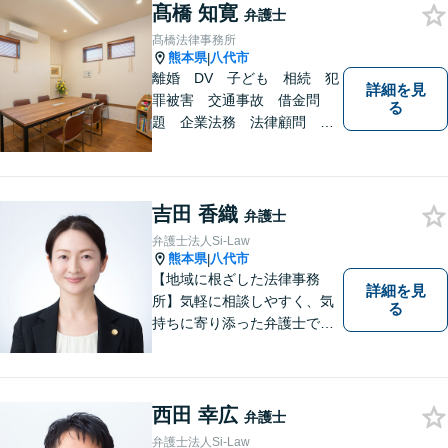
います。 1人で悩まず、お気
髙橋 知寛
弁護士
軽にご相談ください。
髙橋法律事務所
熊本県
八代市
|
離婚 DV 子ども 相続 犯
詳細を見
罪被害 交通事故 借金問
る
題 企業法務 法律顧問
各種法律問題取扱有 【女性
スタッフ常駐】【個室相談】
【バリアフリー】
吉田 香織
弁護士
弁護士法人Si-Law
熊本県
八代市
|
【地域に根ざした法律事務
詳細を見
所】気軽に相談しやすく、気
る
持ちに寄り添った弁護士であ
りたいと考えています。依頼
者の方のおかれた社会的状況
やお気持ちに配慮し、納得の
いく解決のサポートができま
西田 幸広
弁護士
すよう、一つ一つのご依頼に
弁護士法人Si-Law