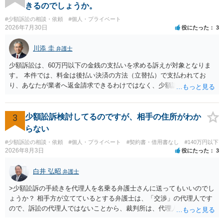
を求める民事訴訟、支払督促その他必要な法的手続を直ちに講じま
きるのでしょうか。
す。 その際には、訴訟に要する費用その他法令上認められる金員につ
#少額訴訟の相談・依頼
#個人・プライベート
いても併せて請求する予定ですので、あらかじめ申し添えます。 本件
2026年7月30日
役にたった
3
は、貴殿自らが契約を解約したことによって生じた返還義務の履行を
求めるものにすぎません。貴殿の仕入先との取引関係や返金時期など
川添 圭
弁護士
の内部事情は、私に対する返還義務の発生や履行時期には何ら影響を
及ぼすものではありません。 これ以上、本件の解決を不必要に遅延さ
少額訴訟は、60万円以下の金銭の支払いを求める訴えが対象となりま
せることなく、誠意をもって速やかに返金手続を履行されるよう、強
す。 本件では、料金は後払い決済の方法（立替払）で支払われてお
く求めます。 以上
り、あなたが業者へ返金請求できるわけではなく、少額訴訟は使えな
いと思われます。 当該事業者と後払い決済業者を被告として債務不存
在確認請求訴訟を提起することも考えられますが、まずは後払い決済
業者へ（原契約のクーリング・オフの証拠の写しとともに）支払拒絶
3
少額訟訴検討してるのですが、相手の住所がわか
の通知書を送り、もし訴訟や支払督促を行ってきた場合には全面的に
らない
争う、というやり方がベターではないかと思います。弁護士会の相談
#少額訴訟の相談・依頼
#個人・プライベート
#契約書・借用書なし
#140万円以下
センター等で、消費者問題に強い弁護士（消費者保護委員会に所属し
2026年8月3日
役にたった
3
ているなど）へ相談されることをお勧めします。
白井 弘昭
弁護士
>少額訟訴の手続きを代理人を名乗る弁護士さんに送ってもいいのでし
ょうか？ 相手方が立てているとする弁護士は、「交渉」の代理人です
ので、訴訟の代理人ではないことから、裁判所は、代理人宛ての訴状
を受け取ることは無いと思われます。 なお、交渉段階で代理人が就い