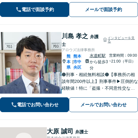
い。
電話で面談予約
メールで面談予約
川島 孝之
弁護
インタビューを見
る
士
アロウズ法律事務所
水道町駅
営業時間：09:00
熊
熊本
~21:00（平日）
本
市中
から徒歩3
|
県
央区
分
🟠刑事・相続無料相談🟠【事務所の相
談年間200件以上】刑事事件▶︎圧倒的な
経験値！特に「盗撮・不同意性交など
性犯罪」の実績多数！相続▶︎「国税
局・証券会社」勤務で培った税の知識
電話でお問い合わせ
メールでお問い合わせ
を生かし、依頼者に寄り添った強いパ
ートナーになります【税理士資格あ
り】
大原 誠司
弁護士
熊本総合法律事務所