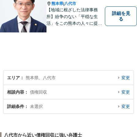
誠実に取り組んでまいりま
熊本県
八代市
|
す。
【地域に根ざした法律事務
詳細を見
所】紛争のない「平穏な生
る
活」をこの熊本の人々に提供
することが私たちのモットー
であり法律家としての使命で
す。一人でも多くの熊本地域
の人たちに紛争のない「平穏
な生活」を提供するという志
を持って日々の仕事に取り組
んでまいります。
エリア
熊本県、八代市
変更
相談内容
債権回収
変更
詳細条件
未選択
変更
八代市から近い債権回収に強い弁護士