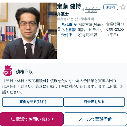
齋藤 健博
東京都
インタビュ
ーを見る
弁護士
銀座さいとう法律事務所
営業時間：0
八代市
か
面談方法(対面・
らも相談
電話・ビデオな
6:00~23:55
受付中
ど)は応相談
（平日）
債権回収
【当日・休日・夜間相談可】債権をためない為の予防策と実際の回収
はお任せください。迅速に行動し丁寧に対応いたします。まずはお電
話ください。
事例を見る(13件)
料金表を見る
電話でお問い合わせ
メールで面談予約