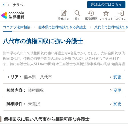
弁護士の方はこちら
ココナラへ
投稿する
探す
閲覧履歴
マイリスト
ログイン
ココナラ法律相談
熊本県で法律相談できる弁護士
八代市で法律相談で
八代市の債権回収に強い弁護士
熊本県の八代市で債権回収に強い弁護士が4名見つかりました。売掛金回収や債
権回収代行、債権の時効中断等の細かな分野での絞り込み検索もでき便利で
す。特に弁護士法人Si-Lawの田畑 求三弁護士や髙橋法律事務所の髙橋 知寛弁護
士、弁護士法人Si-Lawの吉田 香織弁護士のプロフィール情報や弁護士費用、強
みなどが注目されています。『八代市で土日や夜間に発生した債権回収のトラ
エリア
熊本県、八代市
変更
ブルを今すぐに弁護士に相談したい』『債権回収のトラブル解決の実績豊富な
近くの弁護士を検索したい』『初回相談無料で債権回収を法律相談できる八代
相談内容
債権回収
変更
市内の弁護士に相談予約したい』などでお困りの相談者さんにおすすめです。
詳細条件
未選択
変更
債権回収に強い八代市から相談可能な弁護士