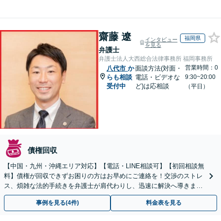
齋藤 遼
福岡県
インタビュー
を見る
弁護士
弁護士法人大西総合法律事務所 福岡事務所
営業時間：0
八代市
か
面談方法(対面・
らも相談
電話・ビデオな
9:30~20:00
受付中
ど)は応相談
（平日）
債権回収
【中国・九州・沖縄エリア対応】【電話・LINE相談可】【初回相談無
料】債権が回収できずお困りの方はお早めにご連絡を！交渉のストレ
ス、煩雑な法的手続きを弁護士が肩代わりし、迅速に解決へ導きま
す。個人事業主の方もご相談ください。
事例を見る(4件)
料金表を見る