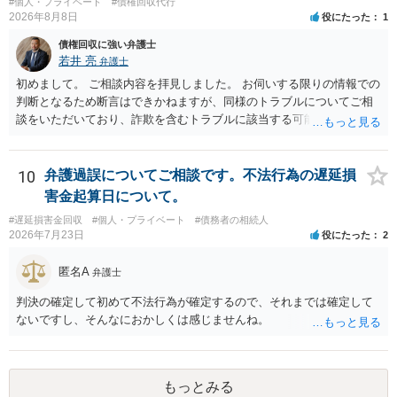
#個人・プライベート
#債権回収代行
2026年8月8日
役にたった
1
債権回収に強い弁護士
若井 亮
弁護士
初めまして。 ご相談内容を拝見しました。 お伺いする限りの情報での
判断となるため断言はできかねますが、同様のトラブルについてご相
談をいただいており、詐欺を含むトラブルに該当する可能性があるで
しょう。 返金の請求にあたっては、相手方の身元を特定する必要があ
ります。 お金を渡した方法が現金手渡しではなく、指定口座への振込
であるならば、相手方の身元を特定できる可能性もあるでしょう。 い
10
弁護過誤についてご相談です。不法行為の遅延損
ずれにせよ、まずは速やかに最寄りの警察署に被害相談に行くことを
害金起算日について。
お勧めします。
#遅延損害金回収
#個人・プライベート
#債務者の相続人
2026年7月23日
役にたった
2
匿名A
弁護士
判決の確定して初めて不法行為が確定するので、それまでは確定して
ないですし、そんなにおかしくは感じませんね。
もっとみる