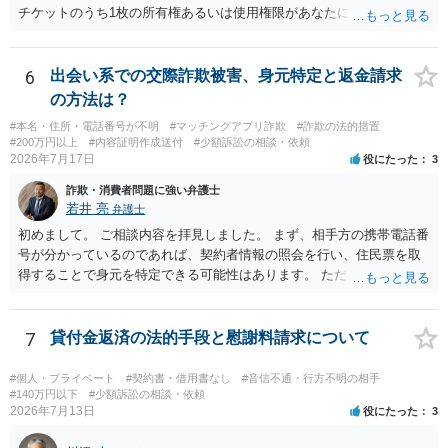
チケットのうち1枚の所有権あるいは使用権限があなたにあり、チケッ
トの引渡しを求める権利があるという主張が認められやすいといえま
す。 一方、このチケット購入には「相手方と一緒に行く」という合意
も付随していたことを無視することができません。こちらを重視すれ
6
出会い系での交際詐欺被害、身元特定と返金請求
ば、交際を終了させたことにより「一緒に行く」という結果の実現に
の方法は？
重大な障害が発生しており、当然にチケットを引き渡すべきといえる
#本名・住所・電話番号が不明
#マッチングアプリ詐欺
#詐欺の法的措置
かは微妙であり、むしろ返金すべきとするのが当事者の合理的意思に
#200万円以上
#内容証明作成送付
#少額訴訟の相談・依頼
合致するのではないか、という判断に傾くことになると思います。 例
2026年7月17日
役にたった
3
えば、当該チケットが座席指定である場合、交際を解消した2人が当日
詐欺・消費者問題に強い弁護士
隣り合わせになることは避けたいという心理が働くことも無理からぬ
若井 亮
弁護士
ところです。一方、チケットがエリア指定のアリーナ席であれば隣り
合わせにならずに済むかもしれませんし、そのチケットが入手困難で
初めまして。 ご相談内容を拝見しました。 まず、相手方の携帯電話番
あったり特別席であったりすれば、判断は変わってくるかもしれませ
号が分かっているのであれば、契約者情報の照会を行い、住民票を取
ん。当該チケットがチケット転売防止法に規定する特定興行入場券に
得することで身元を特定できる可能性はあります。 ただ、他人名義の
該当し、券面上使用者が指定されている場合には、チケット引渡し以
携帯電話であるなどした場合には特定に結びつけることは難しいとこ
外に選択肢がない場合もあるでしょう。 このように、本件の紛争は、
ろです。 LINEについても、詐欺の事案であれば照会できる可能性はあ
法的には「当事者の合理的意思」がどこにあるのかを追求した解決が
りますが、携帯電話の番号を経由する方法より難しくなります。 身元
7
貸付金返済の法的手段と慰謝料請求について
必要になると思われます。なかなか難しい問題なので、弁護士によっ
を特定した後は、返金の理屈があるかどうかを確認していきます。 基
ても回答は異なるかもしれません。
本的に贈与に該当する場合には返金請求ができません。 詐欺を含め、
#個人・プライベート
#契約書・借用書なし
#音信不通・行方不明の相手
当方に返金の理屈があるかどうかを確認していきます。 さらに、渡し
#140万円以下
#少額訴訟の相談・依頼
2026年7月13日
役にたった
3
た金額について、裏付けがあるかどうかも精査します。 上記を経て、
身元の特定、返金の理屈があると判断できるのであれば、まずは交渉