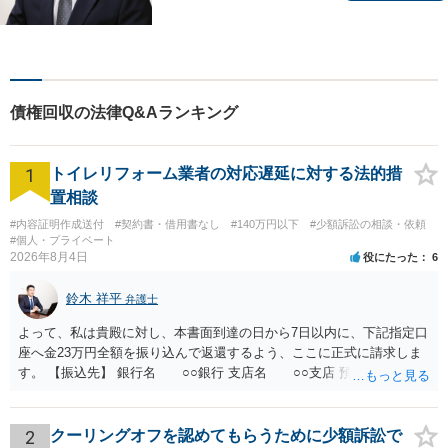
題について、「何度でも無
料」の相談を行っています！
まずはお気軽にご相談くださ
い！
債権回収の法律Q&Aランキング
1
トイレリフォーム業者の対応遅延に対する法的措
置相談
#内容証明作成送付
#契約書・借用書なし
#140万円以下
#少額訴訟の相談・依頼
#個人・プライベート
2026年8月4日
役にたった
6
鈴木 祥平
弁護士
よって、私は貴殿に対し、本書面到達の日から7日以内に、下記指定口
座へ金23万円全額を振り込んで返還するよう、ここに正式に請求しま
す。 【振込先】 銀行名 ○○銀行 支店名 ○○支店 預金種別 普通
口座番号 ○○○○○○○ 口座名義 ○○○○ 万一、上記期限までに返金がな
されない場合には、貴殿には任意に返金する意思がないものと判断
し、やむを得ず、返還金23万円及びこれに対する遅延損害金の支払い
2
クーリングオフを認めてもらうために少額訴訟で