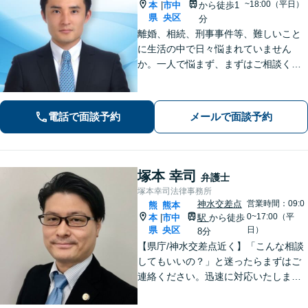
~18:00（平日）
本
市中
から徒歩1
|
県
央区
分
離婚、相続、刑事事件等、難しいこと
に生活の中で日々悩まれていません
か。一人で悩まず、まずはご相談くだ
さい。貴方の悩みを一緒に解決しま
す。貴方の悩みが法律で解決できる
か、解決できるとしてどういった解決
電話で面談予約
メールで面談予約
策があるかご提案します。
塚本 幸司
弁護士
塚本幸司法律事務所
神水交差点
営業時間：09:0
熊
熊本
0~17:00（平
本
市中
駅
から徒歩
|
県
央区
日）
8分
【県庁/神水交差点近く】「こんな相談
してもいいの？」と迷ったらまずはご
連絡ください。迅速に対応いたしま
す。 離婚問題／相続・相続放棄・遺言
／借金問題・債務整理お任せくださ