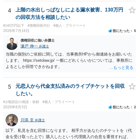
ている場合は、相手方（被告）の住所で訴状を作成提出し、裁判所に
代理人が就いていたことを知らせると（訴状の記載内容から明らかな
4
上階の水出しっぱなしによる漏水被害、130万円
場合も）、裁判所が当該代理人弁護士に事前連絡し、引き続き訴訟も
の回収方法を相談したい
受任するかを聞いたうえで、受任の意志が明らかになったところで、
#140万円以下
#債権回収代行
#個人・プライベート
直接被告に送達するのではなく、代理人に訴状の受領を促すこともあ
2026年7月16日
役にたった
5
ります。 ラインのやり取りでしか証拠がないと、実際の本人性が明ら
かではありません。もちろん弁護士（２０万円の請求で代理人弁護士
債権回収に強い弁護士
に委任するかも疑わしいのですが）も住所は明らかにしないでしょ
瀬戸 伸一
弁護士
う。 何か本人を示す事実（振込先などの情報）から、相手の住所等の
当職の個別のご依頼に関しては、当事務所HPから御連絡をお願いいた
情報を割り出していくしかないように思えます。 以上、ご参考まで。
します。 https://setolaw.jp/ 一般にどれくらいかについては、事務所に
よるとしか回答できかねます。
5
元恋人から代金支払済みのライブチケットを回収
したい。
#少額訴訟の相談・依頼
#個人・プライベート
2026年8月3日
役にたった
2
川添 圭
弁護士
以下、私見を含む回答になります。 相手方があなたのチケットを（代
金を受け取った上で）購入したという代理購入の合意を重視すれば、