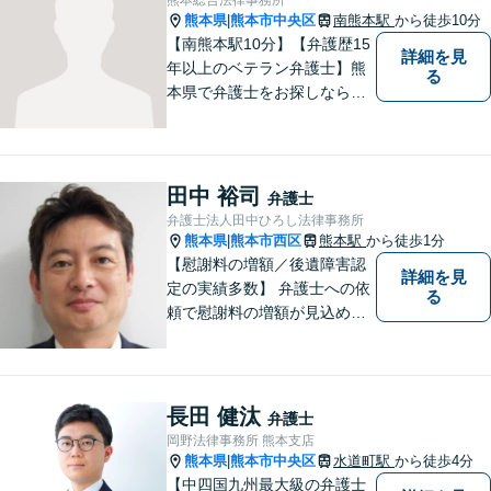
熊本県
熊本市中央区
南熊本駅
から徒歩10分
|
【南熊本駅10分】【弁護歴15
詳細を見
年以上のベテラン弁護士】熊
る
本県で弁護士をお探しなら、
まずはご連絡ください！離婚
／借金／刑事事件／相続な
ど、幅広い法律問題に精通し
ています。皆様にとって一番
田中 裕司
弁護士
のパートナーとなれるよう、
弁護士法人田中ひろし法律事務所
精一杯取り組ませていただき
熊本県
熊本市西区
熊本駅
から徒歩1分
|
ます。
【慰謝料の増額／後遺障害認
詳細を見
定の実績多数】 弁護士への依
る
頼で慰謝料の増額が見込めま
す【破産・任意整理・個人再
生に対応】ご希望に沿った債
務整理をご提案【遺産相続の
ノウハウ多数】相続手続きか
長田 健汰
弁護士
ら遺言書までトータルサポー
岡野法律事務所 熊本支店
ト【JR熊本駅から徒歩1分】
熊本県
熊本市中央区
水道町駅
から徒歩4分
|
【中四国九州最大級の弁護士