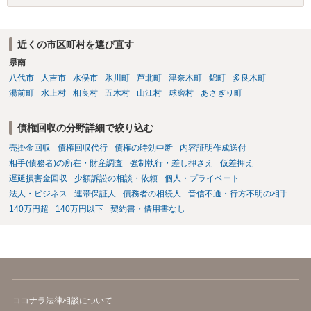
近くの市区町村を選び直す
県南
八代市
人吉市
水俣市
氷川町
芦北町
津奈木町
錦町
多良木町
湯前町
水上村
相良村
五木村
山江村
球磨村
あさぎり町
債権回収の分野詳細で絞り込む
売掛金回収
債権回収代行
債権の時効中断
内容証明作成送付
相手(債務者)の所在・財産調査
強制執行・差し押さえ
仮差押え
遅延損害金回収
少額訴訟の相談・依頼
個人・プライベート
法人・ビジネス
連帯保証人
債務者の相続人
音信不通・行方不明の相手
140万円超
140万円以下
契約書・借用書なし
ココナラ法律相談について