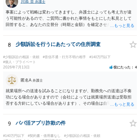
川添 圭
からスタートすることになるでしょう。 ご理解のとおり、詐欺である
弁護士
ことの立証は簡単ではありません。 刑事事件化が出来るのであれば、
事案によって戦略は変わってきますし、弁護士によっても考え方が違
返金交渉で有利になる可能性がありますが、民事上の詐欺の立証以上
う可能性があるので、ご質問に書かれた事情をもとにした私見として
に難しいところがあります。 こちらについては、一度、最寄りの警察
回答すると、あなたの立替分（時期と金額）を確定させた上で、淡々
署に被害相談をするようにしてください。 具体的な見通しに関して
と訴訟提起する方がよい事案ではないかと思料します。支払督促だ
は、証拠を拝見する必要があるため、直接弁護士にご相談された方が
と、もし異議申立てがなされる可能性が高そうであれば時間の浪費
良いかと思います。
（通常訴訟へ移行する日数分空転する）になりますし、支払督促及び
8
少額訴訟を行うにあたっての住所調査
その異議後の通常訴訟は相手方の住所地が管轄裁判所になるため（特
に相手方が遠方である場合は）対応が面倒な場合があるからです。相
#少額訴訟の相談・依頼
#音信不通・行方不明の相手
#140万円以下
手方の主張については、和解で減額を考慮すればよいと思います。 な
#個人・プライベート
2026年7月13日
役にたった
4
お、残念ながら、「連絡も返ってこず、返済の目処も立たずで精神的
ダメージが大きく」という理由では、慰謝料請求は通常は認められま
匿名A
せん。
弁護士
就業場所への送達を試みることになりますが、勤務先への送達は不奏
功になる場合がありますので（会社によっては就業場所送達は受取拒
否する方針にしている場合があります）、その場合は自宅の住所調査
が必要になるでしょう。
9
パパ活アプリ詐欺の件
#140万円以下
#契約書・借用書なし
#少額訴訟の相談・依頼