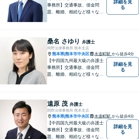
詳細を見
事務所】交通事故、借金問
る
題、離婚、相続など様々な問
題について、「何度でも無
料」の相談を行っています！
まずはお気軽にご相談くださ
い！
桑名 さゆり
弁護士
岡野法律事務所 熊本支店
熊本県
熊本市中央区
水道町駅
から徒歩4分
|
【中四国九州最大級の弁護士
詳細を見
事務所】交通事故、借金問
る
題、離婚、相続など様々な問
題について、「何度でも無
料」の相談を行っています！
まずはお気軽にご相談くださ
い！
遠原 茂
弁護士
岡野法律事務所 熊本支店
熊本県
熊本市中央区
水道町駅
から徒歩4分
|
【中四国九州最大級の弁護士
詳細を見
事務所】交通事故、借金問
る
題、離婚、相続など様々な問