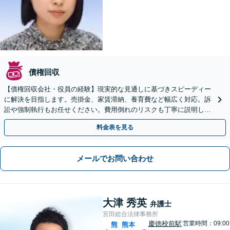
債権回収
【債権回収会社・役員の経験】現実的な見通しに基づきスピーディー
に解決を目指します。売掛金、家賃滞納、養育費など幅広く対応。訴
訟や強制執行もお任せください。費用倒れのリスクも丁寧に説明しま
す。【慶徳校前駅1分】【夜間面談可】
料金表を見る
メールでお問い合わせ
大津 秀英
弁護士
宮田総合法律事務所
慶徳校前駅
営業時間：09:00
熊
熊本