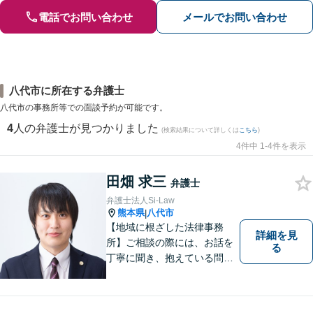
電話でお問い合わせ
メールでお問い合わせ
八代市に所在する弁護士
八代市の事務所等での面談予約が可能です。
4
人の弁護士が見つかりました
(検索結果について詳しくは
こちら
)
4件中 1-4件を表示
田畑 求三
弁護士
弁護士法人Si-Law
熊本県
八代市
|
【地域に根ざした法律事務
詳細を見
所】ご相談の際には、お話を
る
丁寧に聞き、抱えている問題
をよく理解した上で、法的観
点を踏まえた最善の解決方法
をご提案できるよう心がけて