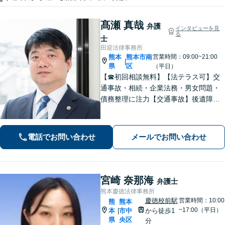
髙瀬 真哉
弁護
インタビューを見
る
士
田迎法律事務所
熊本
熊本市南
営業時間：09:00~21:00
|
県
区
（平日）
【☎︎初回相談無料】【法テラス可】交
通事故・相続・企業法務・男女問題・
債務整理に注力【交通事故】後遺障害
等級認定に詳しい！物損事故から重
症・死亡事故まで幅広く対応【相続】
もご相談ください【駐車場あり】
電話でお問い合わせ
メールでお問い合わせ
宮崎 奈那海
弁護士
熊本慶徳法律事務所
慶徳校前駅
営業時間：10:00
熊
熊本
~17:00（平日）
本
市中
から徒歩1
|
県
央区
分