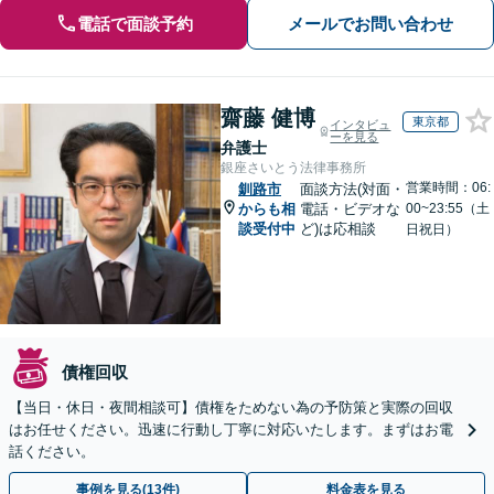
電話で面談予約
メールでお問い合わせ
齋藤 健博
東京都
インタビュ
ーを見る
弁護士
銀座さいとう法律事務所
営業時間：06:
釧路市
面談方法(対面・
からも相
電話・ビデオな
00~23:55（土
談受付中
ど)は応相談
日祝日）
債権回収
【当日・休日・夜間相談可】債権をためない為の予防策と実際の回収
はお任せください。迅速に行動し丁寧に対応いたします。まずはお電
話ください。
事例を見る(13件)
料金表を見る