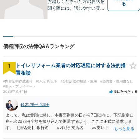
お越しくださった方のお話を
る
聞く際には、話しやすい雰囲
気作りを大切にしています。
相談者様の気持ちに寄り添
い、最善の解決を目指す弁護
士でありたいと考えていま
す。 ぜひご相談ください。
債権回収の法律Q&Aランキング
1
トイレリフォーム業者の対応遅延に対する法的措
置相談
#内容証明作成送付
#140万円以下
#少額訴訟の相談・依頼
#契約書・借用書なし
#個人・プライベート
2026年8月4日
役にたった
6
鈴木 祥平
弁護士
よって、私は貴殿に対し、本書面到達の日から7日以内に、下記指定口
座へ金23万円全額を振り込んで返還するよう、ここに正式に請求しま
す。 【振込先】 銀行名 ○○銀行 支店名 ○○支店 預金種別 普通
口座番号 ○○○○○○○ 口座名義 ○○○○ 万一、上記期限までに返金がな