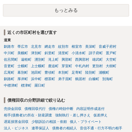
もっとみる
近くの市区町村を選び直す
道東
釧路市
帯広市
北見市
網走市
紋別市
根室市
美深町
音威子府村
中川町
美幌町
津別町
斜里町
清里町
小清水町
訓子府町
置戸町
佐呂間町
遠軽町
湧別町
滝上町
興部町
西興部村
雄武町
大空町
音更町
士幌町
上士幌町
鹿追町
芽室町
中札内村
更別村
大樹町
広尾町
幕別町
池田町
豊頃町
本別町
足寄町
陸別町
浦幌町
釧路町
厚岸町
浜中町
標茶町
弟子屈町
鶴居村
白糠町
別海町
中標津町
標津町
羅臼町
債権回収の分野詳細で絞り込む
売掛金回収
債権回収代行
債権の時効中断
内容証明作成送付
相手(債務者)の所在・財産調査
強制執行・差し押さえ
仮差押え
遅延損害金回収
少額訴訟の相談・依頼
個人・プライベート
法人・ビジネス
連帯保証人
債務者の相続人
音信不通・行方不明の相手