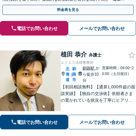
社、食品会社、不動産オーナー」【休日・夜間相談可】
料金表を見る
電話でお問い合わせ
メールでお問い合わせ
植田 恭介
弁護士
エクエス法律事務所
釧路駅
か
営業時間：09:00~2
北
釧
0:00（土日祝日）
海
路
ら徒歩10
|
道
市
分
【初回相談無料】【通算1,000件超の面
談実績】【独自の交渉術】依頼者さま
の置かれている状況を丁寧にヒアリン
グし、ゴールまでの解決策を複数提示
します。教育業に携わっていた経験か
ら、難解な専門用語も噛み砕いて分か
電話でお問い合わせ
メールでお問い合わせ
りやすく説明するのが得意です。