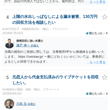
ので、訴訟の代理人ではないことから、裁判所は、代理人宛ての訴状
を受け取ることは無いと思われます。 なお、交渉段階で代理人が就い
ている場合は、相手方（被告）の住所で訴状を作成提出し、裁判所に
代理人が就いていたことを知らせると（訴状の記載内容から明らかな
4
上階の水出しっぱなしによる漏水被害、130万円
場合も）、裁判所が当該代理人弁護士に事前連絡し、引き続き訴訟も
の回収方法を相談したい
受任するかを聞いたうえで、受任の意志が明らかになったところで、
#140万円以下
#債権回収代行
#個人・プライベート
直接被告に送達するのではなく、代理人に訴状の受領を促すこともあ
2026年7月16日
役にたった
5
ります。 ラインのやり取りでしか証拠がないと、実際の本人性が明ら
かではありません。もちろん弁護士（２０万円の請求で代理人弁護士
債権回収に強い弁護士
に委任するかも疑わしいのですが）も住所は明らかにしないでしょ
瀬戸 伸一
弁護士
う。 何か本人を示す事実（振込先などの情報）から、相手の住所等の
当職の個別のご依頼に関しては、当事務所HPから御連絡をお願いいた
情報を割り出していくしかないように思えます。 以上、ご参考まで。
します。 https://setolaw.jp/ 一般にどれくらいかについては、事務所に
よるとしか回答できかねます。
5
元恋人から代金支払済みのライブチケットを回収
したい。
#少額訴訟の相談・依頼
#個人・プライベート
2026年8月3日
役にたった
2
川添 圭
弁護士