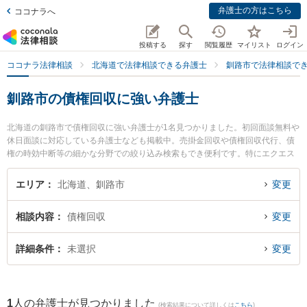
弁護士の方はこちら
ココナラへ
投稿する
探す
閲覧履歴
マイリスト
ログイン
ココナラ法律相談
北海道で法律相談できる弁護士
釧路市で法律相談で
釧路市の債権回収に強い弁護士
北海道の釧路市で債権回収に強い弁護士が1名見つかりました。初回面談無料や
休日面談に対応している弁護士なども掲載中。売掛金回収や債権回収代行、債
権の時効中断等の細かな分野での絞り込み検索もでき便利です。特にエクエス
法律事務所の植田 恭介弁護士のプロフィール情報や弁護士費用、強みなどが注
目されています。『釧路市で土日や夜間に発生した債権回収のトラブルを今す
エリア
北海道、釧路市
変更
ぐに弁護士に相談したい』『債権回収のトラブル解決の実績豊富な近くの弁護
士を検索したい』『初回相談無料で債権回収を法律相談できる釧路市内の弁護
相談内容
債権回収
変更
士に相談予約したい』などでお困りの相談者さんにおすすめです。
詳細条件
未選択
変更
1
人の弁護士が見つかりました
(検索結果について詳しくは
こちら
)