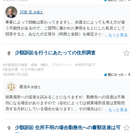
た金額について、裏付けがあるかどうかも精査します。 上記を経て、
身元の特定、返金の理屈があると判断できるのであれば、まずは交渉
川添 圭
からスタートすることになるでしょう。 ご理解のとおり、詐欺である
弁護士
ことの立証は簡単ではありません。 刑事事件化が出来るのであれば、
事案によって戦略は変わってきますし、弁護士によっても考え方が違
返金交渉で有利になる可能性がありますが、民事上の詐欺の立証以上
う可能性があるので、ご質問に書かれた事情をもとにした私見として
に難しいところがあります。 こちらについては、一度、最寄りの警察
回答すると、あなたの立替分（時期と金額）を確定させた上で、淡々
署に被害相談をするようにしてください。 具体的な見通しに関して
と訴訟提起する方がよい事案ではないかと思料します。支払督促だ
は、証拠を拝見する必要があるため、直接弁護士にご相談された方が
と、もし異議申立てがなされる可能性が高そうであれば時間の浪費
良いかと思います。
（通常訴訟へ移行する日数分空転する）になりますし、支払督促及び
8
少額訴訟を行うにあたっての住所調査
その異議後の通常訴訟は相手方の住所地が管轄裁判所になるため（特
に相手方が遠方である場合は）対応が面倒な場合があるからです。相
#少額訴訟の相談・依頼
#個人・プライベート
#140万円以下
手方の主張については、和解で減額を考慮すればよいと思います。 な
#音信不通・行方不明の相手
2026年7月13日
役にたった
4
お、残念ながら、「連絡も返ってこず、返済の目処も立たずで精神的
ダメージが大きく」という理由では、慰謝料請求は通常は認められま
匿名A
せん。
弁護士
就業場所への送達を試みることになりますが、勤務先への送達は不奏
功になる場合がありますので（会社によっては就業場所送達は受取拒
否する方針にしている場合があります）、その場合は自宅の住所調査
が必要になるでしょう。
9
少額訴訟 住所不明の場合勤務先への書類送達は可