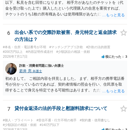
以下、私見を含む回答になります。 相手方があなたのチケットを（代
金を受け取った上で）購入したという代理購入の合意を重視すれば、
チケットのうち1枚の所有権あるいは使用権限があなたにあり、チケッ
トの引渡しを求める権利があるという主張が認められやすいといえま
す。 一方、このチケット購入には「相手方と一緒に行く」という合意
も付随していたことを無視することができません。こちらを重視すれ
6
出会い系での交際詐欺被害、身元特定と返金請求
ば、交際を終了させたことにより「一緒に行く」という結果の実現に
の方法は？
重大な障害が発生しており、当然にチケットを引き渡すべきといえる
#本名・住所・電話番号が不明
#マッチングアプリ詐欺
#詐欺の法的措置
かは微妙であり、むしろ返金すべきとするのが当事者の合理的意思に
#200万円以上
#内容証明作成送付
#少額訴訟の相談・依頼
合致するのではないか、という判断に傾くことになると思います。 例
2026年7月17日
役にたった
3
えば、当該チケットが座席指定である場合、交際を解消した2人が当日
詐欺・消費者問題に強い弁護士
隣り合わせになることは避けたいという心理が働くことも無理からぬ
若井 亮
弁護士
ところです。一方、チケットがエリア指定のアリーナ席であれば隣り
合わせにならずに済むかもしれませんし、そのチケットが入手困難で
初めまして。 ご相談内容を拝見しました。 まず、相手方の携帯電話番
あったり特別席であったりすれば、判断は変わってくるかもしれませ
号が分かっているのであれば、契約者情報の照会を行い、住民票を取
ん。当該チケットがチケット転売防止法に規定する特定興行入場券に
得することで身元を特定できる可能性はあります。 ただ、他人名義の
該当し、券面上使用者が指定されている場合には、チケット引渡し以
携帯電話であるなどした場合には特定に結びつけることは難しいとこ
外に選択肢がない場合もあるでしょう。 このように、本件の紛争は、
ろです。 LINEについても、詐欺の事案であれば照会できる可能性はあ
法的には「当事者の合理的意思」がどこにあるのかを追求した解決が
りますが、携帯電話の番号を経由する方法より難しくなります。 身元
7
貸付金返済の法的手段と慰謝料請求について
必要になると思われます。なかなか難しい問題なので、弁護士によっ
を特定した後は、返金の理屈があるかどうかを確認していきます。 基
ても回答は異なるかもしれません。
本的に贈与に該当する場合には返金請求ができません。 詐欺を含め、
#個人・プライベート
#音信不通・行方不明の相手
#契約書・借用書なし
当方に返金の理屈があるかどうかを確認していきます。 さらに、渡し
#少額訴訟の相談・依頼
#140万円以下
2026年7月13日
役にたった
3