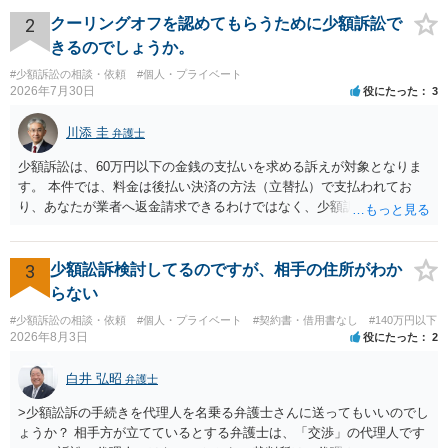
されない場合には、貴殿には任意に返金する意思がないものと判断
し、やむを得ず、返還金23万円及びこれに対する遅延損害金の支払い
2
クーリングオフを認めてもらうために少額訴訟で
を求める民事訴訟、支払督促その他必要な法的手続を直ちに講じま
きるのでしょうか。
す。 その際には、訴訟に要する費用その他法令上認められる金員につ
#少額訴訟の相談・依頼
#個人・プライベート
いても併せて請求する予定ですので、あらかじめ申し添えます。 本件
2026年7月30日
役にたった
3
は、貴殿自らが契約を解約したことによって生じた返還義務の履行を
求めるものにすぎません。貴殿の仕入先との取引関係や返金時期など
川添 圭
弁護士
の内部事情は、私に対する返還義務の発生や履行時期には何ら影響を
及ぼすものではありません。 これ以上、本件の解決を不必要に遅延さ
少額訴訟は、60万円以下の金銭の支払いを求める訴えが対象となりま
せることなく、誠意をもって速やかに返金手続を履行されるよう、強
す。 本件では、料金は後払い決済の方法（立替払）で支払われてお
く求めます。 以上
り、あなたが業者へ返金請求できるわけではなく、少額訴訟は使えな
いと思われます。 当該事業者と後払い決済業者を被告として債務不存
在確認請求訴訟を提起することも考えられますが、まずは後払い決済
業者へ（原契約のクーリング・オフの証拠の写しとともに）支払拒絶
3
少額訟訴検討してるのですが、相手の住所がわか
の通知書を送り、もし訴訟や支払督促を行ってきた場合には全面的に
らない
争う、というやり方がベターではないかと思います。弁護士会の相談
#少額訴訟の相談・依頼
#個人・プライベート
#契約書・借用書なし
#140万円以下
センター等で、消費者問題に強い弁護士（消費者保護委員会に所属し
2026年8月3日
役にたった
2
ているなど）へ相談されることをお勧めします。
白井 弘昭
弁護士
>少額訟訴の手続きを代理人を名乗る弁護士さんに送ってもいいのでし
ょうか？ 相手方が立てているとする弁護士は、「交渉」の代理人です