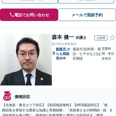
電話でお問い合わせ
メールで面談予約
森本 健一
弁護士
山形県
菊川明法律事務所
営業時
釧路市
か
面談方法(対面・電
らも相談
話・ビデオなど)は
間：本日
受付中
応相談
定休日
債権回収
【北海道・東北エリア対応】【初回相談無料】【WEB面談対応】「債
権回収を実現する豊富な知識と実務経験」「依頼者さまの時間的・経
済的負担を最小限に」徹底的な財産調査と適切な法的手続き「建築会