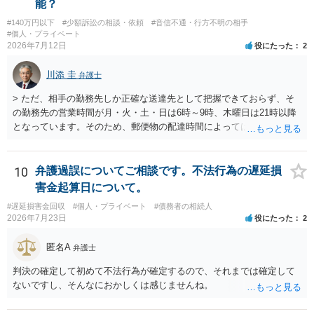
能？
#140万円以下
#少額訴訟の相談・依頼
#音信不通・行方不明の相手
#個人・プライベート
2026年7月12日
役にたった
2
川添 圭
弁護士
> ただ、相手の勤務先しか正確な送達先として把握できておらず、そ
の勤務先の営業時間が月・火・土・日は6時～9時、木曜日は21時以降
となっています。そのため、郵便物の配達時間によっては受け取りが
難しい可能性があります。 営業時間を具体的に明らかにして、早朝・
夜間の送達を上申するのが基本になりますが、感覚的には郵便局を動
かすには早すぎるので執行官送達を申し立てる必要があるかもしれま
10
弁護過誤についてご相談です。不法行為の遅延損
せん。裁判所としては（あまりに特殊すぎて）就業場所送達を認めな
害金起算日について。
い可能性もありますし、執行官送達には費用もかかりますので、まず
#遅延損害金回収
#個人・プライベート
#債務者の相続人
は裁判所へ相談した方がよいと思います。
2026年7月23日
役にたった
2
匿名A
弁護士
判決の確定して初めて不法行為が確定するので、それまでは確定して
ないですし、そんなにおかしくは感じませんね。