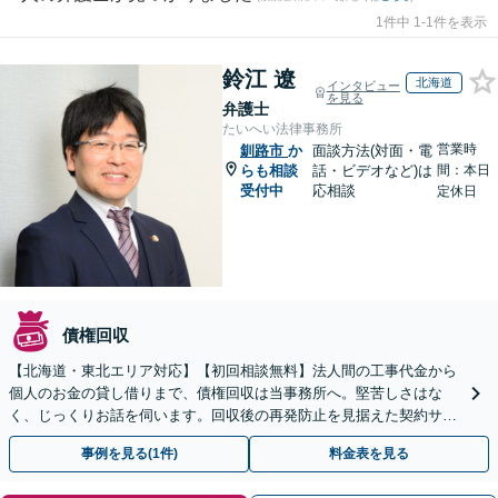
1件中 1-1件を表示
鈴江 遼
北海道
インタビュー
を見る
弁護士
たいへい法律事務所
営業時
釧路市
か
面談方法(対面・電
らも相談
話・ビデオなど)は
間：本日
受付中
応相談
定休日
債権回収
【北海道・東北エリア対応】【初回相談無料】法人間の工事代金から
個人のお金の貸し借りまで、債権回収は当事務所へ。堅苦しさはな
く、じっくりお話を伺います。回収後の再発防止を見据えた契約サポ
ートも提供。ＷＥＢ面談可。まずはお気軽にご相談ください。
事例を見る(1件)
料金表を見る