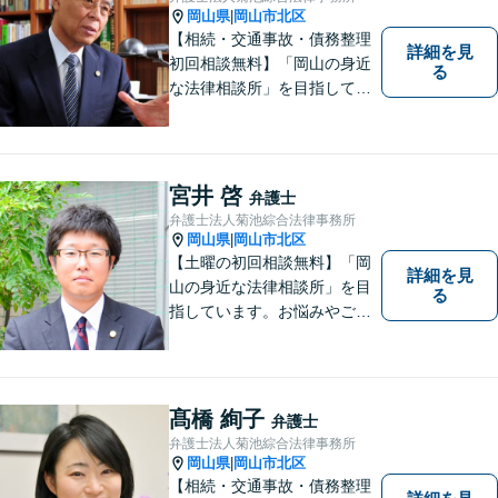
い。【土曜日も受付可能】
岡山県
岡山市北区
|
【専用駐車場あり】
【相続・交通事故・債務整理
詳細を見
初回相談無料】「岡山の身近
る
な法律相談所」を目指してい
ます。お悩みやご不安を抱え
た方のお力になれるよう全力
でサポートしていきます。ど
んなささいなことでも構いま
宮井 啓
弁護士
せん。お気軽にご相談くださ
弁護士法人菊池綜合法律事務所
い。【土曜日も受付可能】
岡山県
岡山市北区
|
【専用駐車場あり】
【土曜の初回相談無料】「岡
詳細を見
山の身近な法律相談所」を目
る
指しています。お悩みやご不
安を抱えた方のお力になれる
よう、全力でサポートしてい
きます。どんなささいなこと
でも構いません。お気軽にご
髙橋 絢子
弁護士
相談ください。【土曜日も受
弁護士法人菊池綜合法律事務所
付可能】【専用駐車場あり】
岡山県
岡山市北区
|
【相続・交通事故・債務整理