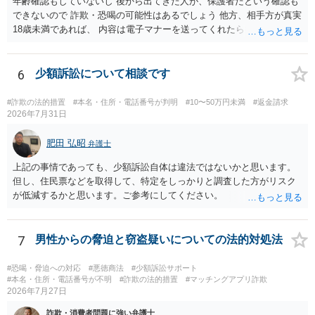
年齢確認もしていないし 後から出てきた人が、保護者だという確認も
できないので 詐欺・恐喝の可能性はあるでしょう 他方、相手方が真実
18歳未満であれば、 内容は電子マナーを送ってくれたら自慰行為など
の動画を要望通りに撮って送るよと言ったやりとりでした。 自分は動
画の尺は10分ほど、服を着たままで胸を触って欲しい、などの要望を
して、要求された金額(1000円程度)の電子マネーを送信してしまいま
6
少額訴訟について相談です
した。 そこから、撮影するまで暇なので顔の雰囲気の写真を交換して
欲しい、住んでいる都道府県と区を教えてと言われたので教えたりと
#詐欺の法的措置
#本名・住所・電話番号が判明
#10〜50万円未満
#返金請求
言ったやり取りをしていました。 というやりとりは、青少年条例違反
2026年7月31日
（わいせつ行為）の疑いがあります。18歳未満と知らなくても処罰可
能です。
肥田 弘昭
弁護士
上記の事情であっても、少額訴訟自体は違法ではないかと思います。
但し、住民票などを取得して、特定をしっかりと調査した方がリスク
が低減するかと思います。ご参考にしてください。
7
男性からの脅迫と窃盗疑いについての法的対処法
#恐喝・脅迫への対応
#悪徳商法
#少額訴訟サポート
#本名・住所・電話番号が不明
#詐欺の法的措置
#マッチングアプリ詐欺
2026年7月27日
詐欺・消費者問題に強い弁護士