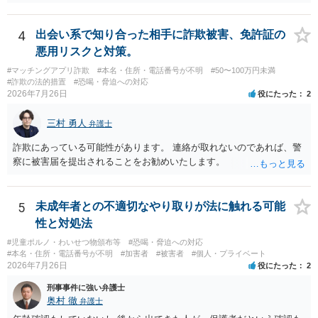
額するのは契約違反ですので、増額に応じずに契約を維持すればよい
ということになり、解約するのは理由がないことになります。
4
出会い系で知り合った相手に詐欺被害、免許証の
悪用リスクと対策。
#マッチングアプリ詐欺
#本名・住所・電話番号が不明
#50〜100万円未満
#詐欺の法的措置
#恐喝・脅迫への対応
2026年7月26日
役にたった
2
三村 勇人
弁護士
詐欺にあっている可能性があります。 連絡が取れないのであれば、警
察に被害届を提出されることをお勧めいたします。
5
未成年者との不適切なやり取りが法に触れる可能
性と対処法
#児童ポルノ・わいせつ物頒布等
#恐喝・脅迫への対応
#本名・住所・電話番号が不明
#加害者
#被害者
#個人・プライベート
2026年7月26日
役にたった
2
刑事事件に強い弁護士
奥村 徹
弁護士