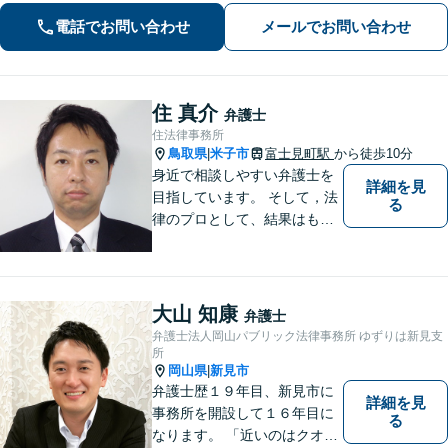
電話でお問い合わせ
メールでお問い合わせ
住 真介
弁護士
住法律事務所
鳥取県
米子市
富士見町駅
から徒歩10分
|
身近で相談しやすい弁護士を
詳細を見
目指しています。 そして，法
る
律のプロとして、結果はもち
ろん，解決に至る過程にこだ
わり，質の高いサービスを提
供します。 また，相談者様、
依頼者様の心を理解し，寄り
大山 知康
弁護士
添いながら問題い解決のサポ
弁護士法人岡山パブリック法律事務所 ゆずりは新見支
ートを心がけています。
所
岡山県
新見市
|
弁護士歴１９年目、新見市に
詳細を見
事務所を開設して１６年目に
る
なります。 「近いのはクオリ