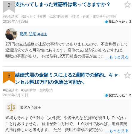
2
支払ってしまった迷惑料は返ってきますか？
#返金請求
#ぼったくり被害
#10万円未満
#本名・住所・電話番号が判明
2026年7月29日
役にたった
3
肥田 弘昭
弁護士
2万円の支払義務が上記の事情ですとありませんので、不当利得として
返還請求できる可能性はあります。店側の支払請求があるとすれば、
嘔吐の事実があり、その清掃に2万円相当の損害が生じた場合です。ご
参考にしてください。
3
結婚式場の金額ミスによる2週間での解約。キャ
ンセル料10万円の免除は可能か。
#返金請求
#契約解除・契約取消
2026年7月31日
役にたった
2
匿名A
弁護士
式場もそれまでの対応（人件費）や各予約など損害が発生していない
ことはありません。 費用が数百万円で、１０万円であれば、消費者契
約法は難しいと考えます。 ただ、費用の増額の規定がなかったのに増