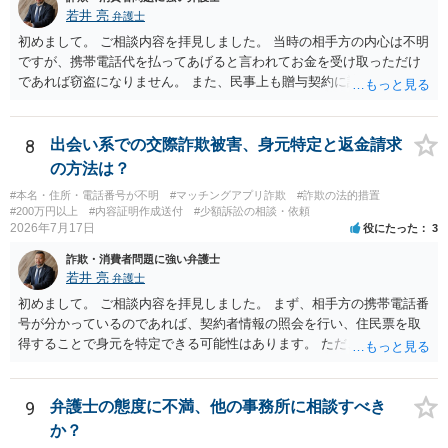
若井 亮
弁護士
初めまして。 ご相談内容を拝見しました。 当時の相手方の内心は不明
ですが、携帯電話代を払ってあげると言われてお金を受け取っただけ
であれば窃盗になりません。 また、民事上も贈与契約に該当すると思
われるところ、返済の義務はありません。 これ以上のやり取りをせ
ず、可能であればブロックをするようにしてください。 ご不安であれ
ば、最寄りの警察署に相談をしても良いかもしれません。 以上、ご参
8
出会い系での交際詐欺被害、身元特定と返金請求
考になれば幸いです。
の方法は？
#本名・住所・電話番号が不明
#マッチングアプリ詐欺
#詐欺の法的措置
#200万円以上
#内容証明作成送付
#少額訴訟の相談・依頼
2026年7月17日
役にたった
3
詐欺・消費者問題に強い弁護士
若井 亮
弁護士
初めまして。 ご相談内容を拝見しました。 まず、相手方の携帯電話番
号が分かっているのであれば、契約者情報の照会を行い、住民票を取
得することで身元を特定できる可能性はあります。 ただ、他人名義の
携帯電話であるなどした場合には特定に結びつけることは難しいとこ
ろです。 LINEについても、詐欺の事案であれば照会できる可能性はあ
りますが、携帯電話の番号を経由する方法より難しくなります。 身元
9
弁護士の態度に不満、他の事務所に相談すべき
を特定した後は、返金の理屈があるかどうかを確認していきます。 基
か？
本的に贈与に該当する場合には返金請求ができません。 詐欺を含め、