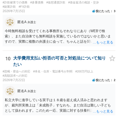
#詐欺被害での債務
#多重債務
#仮想通貨詐欺
#借金返済の相談・交渉
当方に返金の理屈があるかどうかを確認していきます。 さらに、渡し
#副業詐欺
#FX詐欺
た金額について、裏付けがあるかどうかも精査します。 上記を経て、
2026年7月15日
役にたった
3
身元の特定、返金の理屈があると判断できるのであれば、まずは交渉
からスタートすることになるでしょう。 ご理解のとおり、詐欺である
匿名A
弁護士
ことの立証は簡単ではありません。 刑事事件化が出来るのであれば、
返金交渉で有利になる可能性がありますが、民事上の詐欺の立証以上
今時無料相談を受けてくれる事務所もそれなりにあり（WEBで検
に難しいところがあります。 こちらについては、一度、最寄りの警察
索）、また自治体でも無料相談を実施しているのではないかと思いま
署に被害相談をするようにしてください。 具体的な見通しに関して
すので、実際に複数の弁護士に会って、ちゃんと話を聞いてくれる
は、証拠を拝見する必要があるため、直接弁護士にご相談された方が
方、高圧的ではない方に相談した方が良いでしょう。その弁護士の方
良いかと思います。
はそもそも事案を把握できていないようですので、御相談の案件につ
いては弁護士として能力不足なのかもしれません。相手にしない方が
10
大学費用支払い拒否の可否と対処法について知り
良いと思います。ただ、仮想通貨詐欺の被害回復は現実的には難しい
たい
かもしれません。
#恐喝・脅迫への対応
#本名・住所・電話番号が判明
#200万円以上
#高額請求への対応
2026年7月22日
役にたった
2
匿名A
弁護士
私立大学に進学している実子は１８歳を超え成人済みと思われます
が、裁判所実務上は「未成熟子」すなわち、まだ自活は難しい子ども
として扱われます。このため一応、実親に対する扶養料請求として法
律的には成り立つ可能性があります。 ただし、実子と同居する元配偶