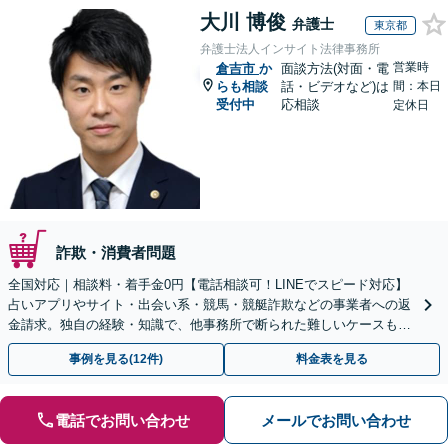
大川 博俊
弁護士
東京都
弁護士法人インサイト法律事務所
営業時
倉吉市
か
面談方法(対面・電
らも相談
話・ビデオなど)は
間：本日
受付中
応相談
定休日
詐欺・消費者問題
全国対応｜相談料・着手金0円【電話相談可！LINEでスピード対応】
占いアプリやサイト・出会い系・競馬・競艇詐欺などの事業者への返
金請求。独自の経験・知識で、他事務所で断られた難しいケースも解
決に導いた実績あり。まずはお気軽にご相談ください
事例を見る(12件)
料金表を見る
電話でお問い合わせ
メールでお問い合わせ