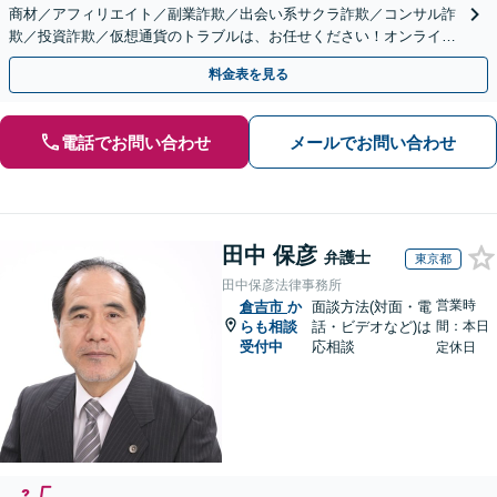
商材／アフィリエイト／副業詐欺／出会い系サクラ詐欺／コンサル詐
欺／投資詐欺／仮想通貨のトラブルは、お任せください！オンライン
のみで解決も可能！
料金表を見る
電話でお問い合わせ
メールでお問い合わせ
田中 保彦
弁護士
東京都
田中保彦法律事務所
営業時
倉吉市
か
面談方法(対面・電
らも相談
話・ビデオなど)は
間：本日
受付中
応相談
定休日