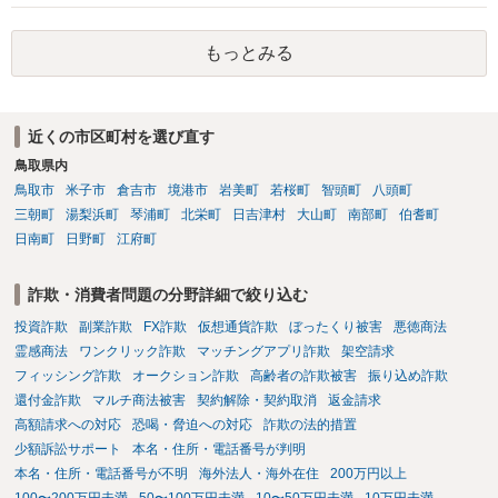
者宛に養育費を支払っており、当該養育費は実子の進学費用の趣旨も
一部含まれています。また、私立大学進学について貴殿が了解したわ
もっとみる
けではないという事情も存在します。 こうした場合には、支払を拒ん
だとしても学費の請求が裁判所によって強制される可能性は低いとい
えます。 以上整理したとおり、貴殿の事情を説明し支払えないと実子
に伝えるのが良い対処法と思います。
近くの市区町村を選び直す
鳥取県内
鳥取市
米子市
倉吉市
境港市
岩美町
若桜町
智頭町
八頭町
三朝町
湯梨浜町
琴浦町
北栄町
日吉津村
大山町
南部町
伯耆町
日南町
日野町
江府町
詐欺・消費者問題の分野詳細で絞り込む
投資詐欺
副業詐欺
FX詐欺
仮想通貨詐欺
ぼったくり被害
悪徳商法
霊感商法
ワンクリック詐欺
マッチングアプリ詐欺
架空請求
フィッシング詐欺
オークション詐欺
高齢者の詐欺被害
振り込め詐欺
還付金詐欺
マルチ商法被害
契約解除・契約取消
返金請求
高額請求への対応
恐喝・脅迫への対応
詐欺の法的措置
少額訴訟サポート
本名・住所・電話番号が判明
本名・住所・電話番号が不明
海外法人・海外在住
200万円以上