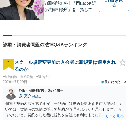
詳細を見
初回相談無料】「岡山の身近
る
な法律相談所」を目指してい
ます。お悩みやご不安を抱え
た方のお力になれるよう全力
でサポートしていきます。ど
んなささいなことでも構いま
せん。お気軽にご相談くださ
詐欺・消費者問題の法律Q&Aランキング
い。【土曜日も受付可能】
【専用駐車場あり】
1
スクール規定変更前の入会者に新規定は適用され
るのか
#契約解除・契約取消
#返金請求
2026年7月29日
役にたった
3
詐欺・消費者問題に強い弁護士
泉 亮介
弁護士
個別の契約内容次第ですが、一般的には規約を変更する前の契約につ
いては、契約時の規約に従って契約が管理されるかと思われます。 そ
うでないと、契約をした後に規約を自社に有利なように変更し、それ
を従前の顧客にも適用するということが認められてしまい不合理とな
る場合があるかと思われます。