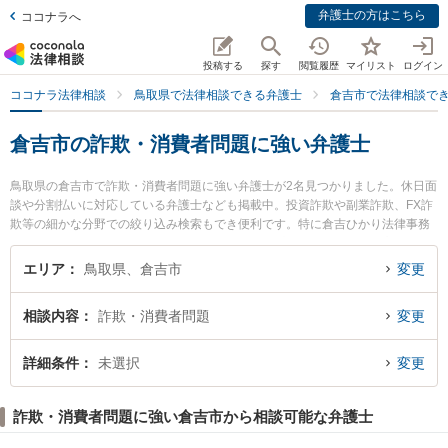
弁護士の方はこちら
ココナラへ
投稿する
探す
閲覧履歴
マイリスト
ログイン
ココナラ法律相談
鳥取県で法律相談できる弁護士
倉吉市で法律相談で
倉吉市の詐欺・消費者問題に強い弁護士
鳥取県の倉吉市で詐欺・消費者問題に強い弁護士が2名見つかりました。休日面
談や分割払いに対応している弁護士なども掲載中。投資詐欺や副業詐欺、FX詐
欺等の細かな分野での絞り込み検索もでき便利です。特に倉吉ひかり法律事務
所の辻本 周平弁護士や倉吉うつぶき法律事務所の濵田 卓志弁護士のプロフィー
ル情報や弁護士費用、強みなどが注目されています。『倉吉市で土日や夜間に
エリア
鳥取県、倉吉市
変更
発生した詐欺・消費者問題のトラブルを今すぐに弁護士に相談したい』『詐
欺・消費者問題のトラブル解決の実績豊富な近くの弁護士を検索したい』『初
相談内容
詐欺・消費者問題
変更
回相談無料で詐欺・消費者問題を法律相談できる倉吉市内の弁護士に相談予約
したい』などでお困りの相談者さんにおすすめです。
詳細条件
未選択
変更
詐欺・消費者問題に強い倉吉市から相談可能な弁護士