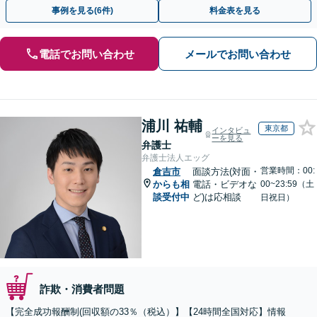
さい。
事例を見る(6件)
料金表を見る
電話でお問い合わせ
メールでお問い合わせ
浦川 祐輔
東京都
インタビュ
ーを見る
弁護士
弁護士法人エッグ
営業時間：00:
倉吉市
面談方法(対面・
からも相
電話・ビデオな
00~23:59（土
談受付中
ど)は応相談
日祝日）
詐欺・消費者問題
【完全成功報酬制(回収額の33％（税込）】【24時間全国対応】情報