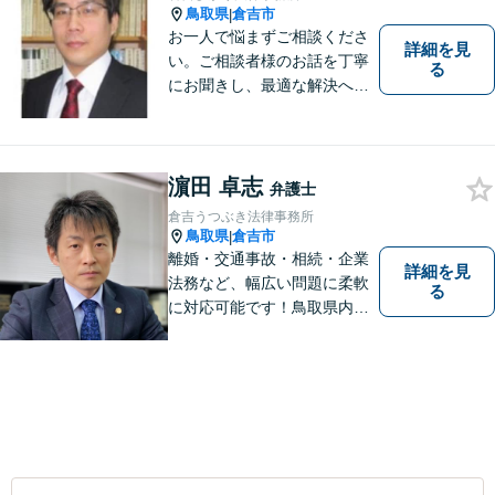
鳥取県
倉吉市
|
お一人で悩まずご相談くださ
詳細を見
い。ご相談者様のお話を丁寧
る
にお聞きし、最適な解決へと
導きます。
濵田 卓志
弁護士
倉吉うつぶき法律事務所
鳥取県
倉吉市
|
離婚・交通事故・相続・企業
詳細を見
法務など、幅広い問題に柔軟
る
に対応可能です！鳥取県内の
皆さまのお役に立てるよう尽
力いたします。「こんな相談
をしてもいいのか」と迷われ
ている方も、お気軽にご相談
ください！【駐車場有】