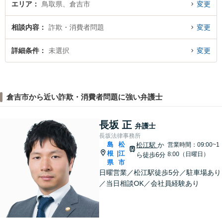
エリア
鳥取県、倉吉市
変更
相談内容
詐欺・消費者問題
変更
詳細条件
未選択
変更
倉吉市から近い詐欺・消費者問題に強い弁護士
長坂 正
弁護士
長坂法律事務所
島
松
松江駅
か
営業時間：09:00~1
根
江
|
8:00（日曜日）
ら徒歩6分
県
市
日曜営業／松江駅徒歩5分／駐車場あり
／当日相談OK／会社員経験あり