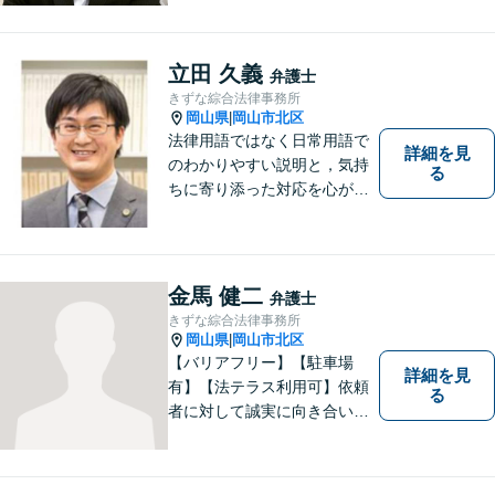
ティ」をモットーに、地元の
皆さまに距離的にも精神的に
も「近い」法律事務所となれ
立田 久義
弁護士
るよう職員一同頑張っていま
きずな綜合法律事務所
す。 お気軽にお問い合わせく
岡山県
岡山市北区
|
ださい。
法律用語ではなく日常用語で
詳細を見
のわかりやすい説明と，気持
る
ちに寄り添った対応を心がけ
ています。
金馬 健二
弁護士
きずな綜合法律事務所
岡山県
岡山市北区
|
【バリアフリー】【駐車場
詳細を見
有】【法テラス利用可】依頼
る
者に対して誠実に向き合い、
寄り添うことを心がけており
ます。 どんなときでもすぐに
案件に取り掛かることができ