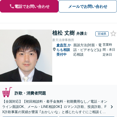
電話でお問い合わせ
メールでお問い合わせ
植松 丈樹
弁護士
宮城県
蒼天法律事務所
営業時
倉吉市
か
面談方法(対面・電
らも相談
話・ビデオなど)は
間：本日
受付中
応相談
定休日
詐欺・消費者問題
【全国対応】【初回相談料・着手金無料・初期費用なし／電話・オン
ライン面談OK、メール・LINE相談OK】ロマンス詐欺、投資詐欺、F
X詐欺事案の実績が豊富 ｢おかしいな」と感じたらすぐにご相談くだ