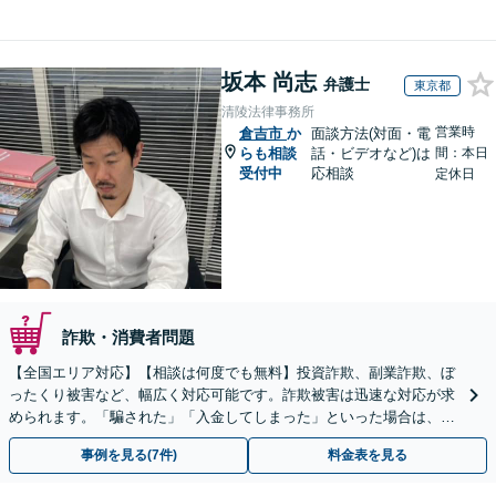
坂本 尚志
弁護士
東京都
清陵法律事務所
営業時
倉吉市
か
面談方法(対面・電
らも相談
話・ビデオなど)は
間：本日
受付中
応相談
定休日
詐欺・消費者問題
【全国エリア対応】【相談は何度でも無料】投資詐欺、副業詐欺、ぼ
ったくり被害など、幅広く対応可能です。詐欺被害は迅速な対応が求
められます。「騙された」「入金してしまった」といった場合は、お
早めにご相談ください。【電話・メール・WEB相談可】
事例を見る(7件)
料金表を見る