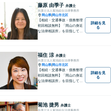
るように準備していますので
藤原 由季子
弁護士
お気軽にご相談ください。
弁護士法人菊池綜合法律事務所
岡山県
岡山市北区
|
【相続・交通事故・債務整理
詳細を見
初回相談無料】「岡山の身近
る
な法律相談所」を目指してい
ます。お悩みやご不安を抱え
た方のお力になれるよう全力
でサポートしていきます。ど
んなささいなことでも構いま
福住 涼
弁護士
せん。お気軽にご相談くださ
弁護士法人菊池綜合法律事務所
い。【土曜日も受付可能】
岡山県
岡山市北区
|
【専用駐車場あり】
【相続・交通事故・債務整理
詳細を見
初回相談無料】「岡山の身近
る
な法律相談所」を目指してい
ます。お悩みやご不安を抱え
た方のお力になれるよう全力
でサポートしていきます。ど
んなささいなことでも構いま
菊池 捷男
弁護士
せん。お気軽にご相談くださ
弁護士法人菊池綜合法律事務所