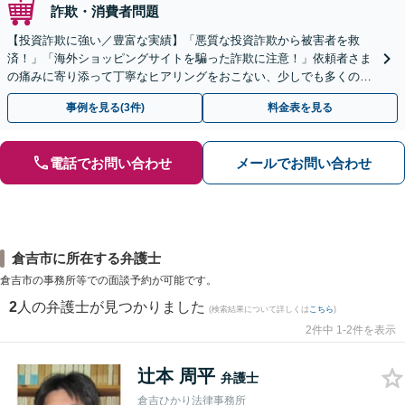
詐欺・消費者問題
【投資詐欺に強い／豊富な実績】「悪質な投資詐欺から被害者を救
済！」「海外ショッピングサイトを騙った詐欺に注意！」依頼者さま
の痛みに寄り添って丁寧なヒアリングをおこない、少しでも多くの返
金が得られるよう尽力します！
事例を見る(3件)
料金表を見る
電話でお問い合わせ
メールでお問い合わせ
倉吉市に所在する弁護士
倉吉市の事務所等での面談予約が可能です。
2
人の弁護士が見つかりました
(検索結果について詳しくは
こちら
)
2件中 1-2件を表示
辻本 周平
弁護士
倉吉ひかり法律事務所