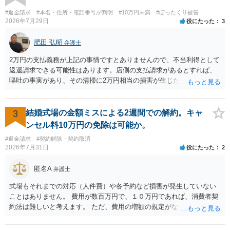
#返金請求
#本名・住所・電話番号が判明
#10万円未満
#ぼったくり被害
2026年7月29日
役にたった
3
肥田 弘昭
弁護士
2万円の支払義務が上記の事情ですとありませんので、不当利得として
返還請求できる可能性はあります。店側の支払請求があるとすれば、
嘔吐の事実があり、その清掃に2万円相当の損害が生じた場合です。ご
参考にしてください。
3
結婚式場の金額ミスによる2週間での解約。キャ
ンセル料10万円の免除は可能か。
#返金請求
#契約解除・契約取消
2026年7月31日
役にたった
2
匿名A
弁護士
式場もそれまでの対応（人件費）や各予約など損害が発生していない
ことはありません。 費用が数百万円で、１０万円であれば、消費者契
約法は難しいと考えます。 ただ、費用の増額の規定がなかったのに増
額するのは契約違反ですので、増額に応じずに契約を維持すればよい
ということになり、解約するのは理由がないことになります。