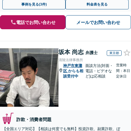
金が得られるよう尽力します！
事例を見る(3件)
料金表を見る
電話でお問い合わせ
メールでお問い合わせ
坂本 尚志
弁護士
東京都
清陵法律事務所
営業時
神戸市東灘
面談方法(対面・
区
からも相
電話・ビデオな
間：本日
談受付中
ど)は応相談
定休日
詐欺・消費者問題
【全国エリア対応】【相談は何度でも無料】投資詐欺、副業詐欺、ぼ