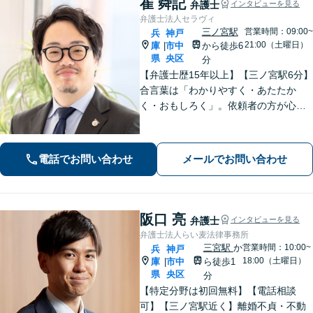
崔 舜記
弁護士
インタビューを見る
弁護士法人セラヴィ
三ノ宮駅
営業時間：09:00~
兵
神戸
21:00（土曜日）
庫
市中
から徒歩6
|
県
央区
分
【弁護士歴15年以上】【三ノ宮駅6分】
合言葉は「わかりやすく・あたたか
く・おもしろく」。依頼者の方が心か
ら納得のできる解決を目指します。幅
広い領域をカバー。【夜間休日/電話相
談可能】【初回面談20分無料】
電話でお問い合わせ
メールでお問い合わせ
阪口 亮
弁護士
インタビューを見る
弁護士法人らい麦法律事務所
三宮駅
か
営業時間：10:00~
兵
神戸
18:00（土曜日）
庫
市中
ら徒歩1
|
県
央区
分
【特定分野は初回無料】【電話相談
可】【三ノ宮駅近く】離婚不貞・不動