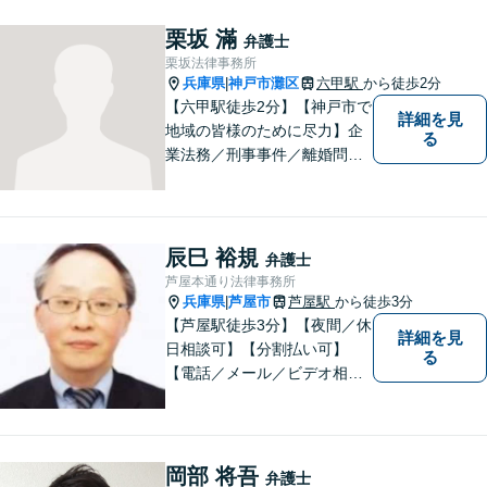
栗坂 滿
弁護士
栗坂法律事務所
兵庫県
神戸市灘区
六甲駅
から徒歩2分
|
【六甲駅徒歩2分】【神戸市で
詳細を見
地域の皆様のために尽力】企
る
業法務／刑事事件／離婚問題
など、幅広いお困りごとに対
応いたします。お一人で抱え
込むのではなく、弁護士にご
相談ください。適切な解決へ
辰巳 裕規
弁護士
の道をご提案し、共に並走い
芦屋本通り法律事務所
たします。
兵庫県
芦屋市
芦屋駅
から徒歩3分
|
【芦屋駅徒歩3分】【夜間／休
詳細を見
日相談可】【分割払い可】
る
【電話／メール／ビデオ相談
可】これまでの20年以上の弁
護士経験を活かして、地域に
貢献して参りたいと思ってい
ます。 お困りの方は、お気軽
岡部 将吾
弁護士