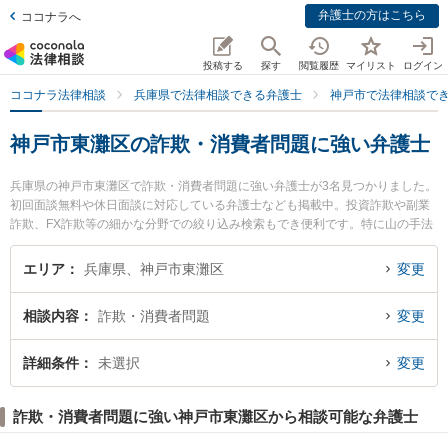
弁護士の方はこちら
ココナラへ
投稿する
探す
閲覧履歴
マイリスト
ログイン
ココナラ法律相談
兵庫県で法律相談できる弁護士
神戸市で法律相談で
神戸市東灘区の詐欺・消費者問題に強い弁護士
兵庫県の神戸市東灘区で詐欺・消費者問題に強い弁護士が3名見つかりました。
初回面談無料や休日面談に対応している弁護士なども掲載中。投資詐欺や副業
詐欺、FX詐欺等の細かな分野での絞り込み検索もでき便利です。特に山の手法
律事務所の木島 裕介弁護士や力新堂法律事務所の伊藤 英明弁護士、神戸住吉法
律事務所の辻 直樹弁護士のプロフィール情報や弁護士費用、強みなどが注目さ
エリア
兵庫県、神戸市東灘区
変更
れています。『神戸市東灘区で土日や夜間に発生した詐欺・消費者問題のトラ
ブルを今すぐに弁護士に相談したい』『詐欺・消費者問題のトラブル解決の実
相談内容
詐欺・消費者問題
変更
績豊富な近くの弁護士を検索したい』『初回相談無料で詐欺・消費者問題を法
律相談できる神戸市東灘区内の弁護士に相談予約したい』などでお困りの相談
者さんにおすすめです。
詳細条件
未選択
変更
詐欺・消費者問題に強い神戸市東灘区から相談可能な弁護士