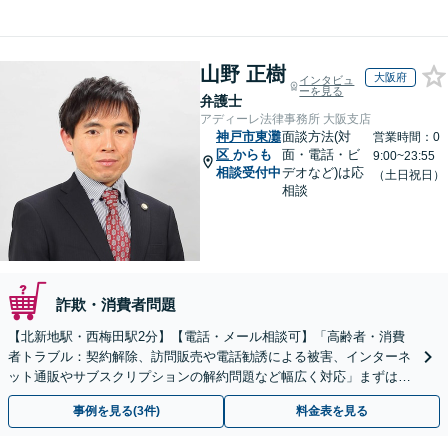
山野 正樹
大阪府
インタビュ
ーを見る
弁護士
アディーレ法律事務所 大阪支店
神戸市東灘
面談方法(対
営業時間：0
区
からも
面・電話・ビ
9:00~23:55
相談受付中
デオなど)は応
（土日祝日）
相談
詐欺・消費者問題
【北新地駅・西梅田駅2分】【電話・メール相談可】「高齢者・消費
者トラブル：契約解除、訪問販売や電話勧誘による被害、インターネ
ット通販やサブスクリプションの解約問題など幅広く対応」まずは一
度ご相談ください【休日・夜間相談可】
事例を見る(3件)
料金表を見る