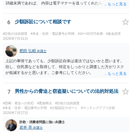
18歳未満であれば、 内容は電子マナーを送ってくれたら自慰行為など
の動画を要望通りに撮って送るよと言ったやりとりでした。 自分は動
画の尺は10分ほど、服を着たままで胸を触って欲しい、などの要望を
して、要求された金額(1000円程度)の電子マネーを送信してしまいま
6
少額訴訟について相談です
した。 そこから、撮影するまで暇なので顔の雰囲気の写真を交換して
欲しい、住んでいる都道府県と区を教えてと言われたので教えたりと
#詐欺の法的措置
#本名・住所・電話番号が判明
#10〜50万円未満
#返金請求
言ったやり取りをしていました。 というやりとりは、青少年条例違反
2026年7月31日
（わいせつ行為）の疑いがあります。18歳未満と知らなくても処罰可
能です。
肥田 弘昭
弁護士
上記の事情であっても、少額訴訟自体は違法ではないかと思います。
但し、住民票などを取得して、特定をしっかりと調査した方がリスク
が低減するかと思います。ご参考にしてください。
7
男性からの脅迫と窃盗疑いについての法的対処法
#恐喝・脅迫への対応
#悪徳商法
#詐欺の法的措置
#本名・住所・電話番号が不明
#少額訴訟サポート
#マッチングアプリ詐欺
2026年7月27日
詐欺・消費者問題に強い弁護士
若井 亮
弁護士