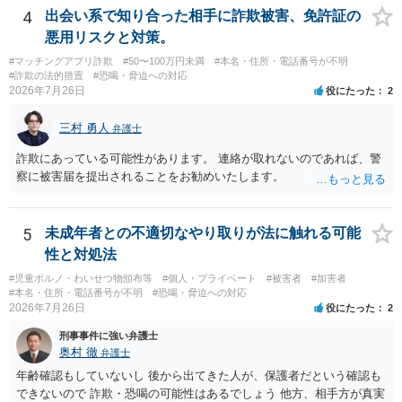
4
出会い系で知り合った相手に詐欺被害、免許証の
悪用リスクと対策。
#マッチングアプリ詐欺
#50〜100万円未満
#本名・住所・電話番号が不明
#詐欺の法的措置
#恐喝・脅迫への対応
2026年7月26日
役にたった
2
三村 勇人
弁護士
詐欺にあっている可能性があります。 連絡が取れないのであれば、警
察に被害届を提出されることをお勧めいたします。
5
未成年者との不適切なやり取りが法に触れる可能
性と対処法
#児童ポルノ・わいせつ物頒布等
#個人・プライベート
#被害者
#加害者
#本名・住所・電話番号が不明
#恐喝・脅迫への対応
2026年7月26日
役にたった
2
刑事事件に強い弁護士
奥村 徹
弁護士
年齢確認もしていないし 後から出てきた人が、保護者だという確認も
できないので 詐欺・恐喝の可能性はあるでしょう 他方、相手方が真実