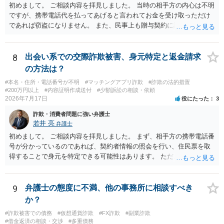
初めまして。 ご相談内容を拝見しました。 当時の相手方の内心は不明
ですが、携帯電話代を払ってあげると言われてお金を受け取っただけ
であれば窃盗になりません。 また、民事上も贈与契約に該当すると思
われるところ、返済の義務はありません。 これ以上のやり取りをせ
ず、可能であればブロックをするようにしてください。 ご不安であれ
ば、最寄りの警察署に相談をしても良いかもしれません。 以上、ご参
8
出会い系での交際詐欺被害、身元特定と返金請求
考になれば幸いです。
の方法は？
#本名・住所・電話番号が不明
#マッチングアプリ詐欺
#詐欺の法的措置
#200万円以上
#内容証明作成送付
#少額訴訟の相談・依頼
2026年7月17日
役にたった
3
詐欺・消費者問題に強い弁護士
若井 亮
弁護士
初めまして。 ご相談内容を拝見しました。 まず、相手方の携帯電話番
号が分かっているのであれば、契約者情報の照会を行い、住民票を取
得することで身元を特定できる可能性はあります。 ただ、他人名義の
携帯電話であるなどした場合には特定に結びつけることは難しいとこ
ろです。 LINEについても、詐欺の事案であれば照会できる可能性はあ
りますが、携帯電話の番号を経由する方法より難しくなります。 身元
9
弁護士の態度に不満、他の事務所に相談すべき
を特定した後は、返金の理屈があるかどうかを確認していきます。 基
か？
本的に贈与に該当する場合には返金請求ができません。 詐欺を含め、
#詐欺被害での債務
#仮想通貨詐欺
#FX詐欺
#副業詐欺
当方に返金の理屈があるかどうかを確認していきます。 さらに、渡し
#借金返済の相談・交渉
#多重債務