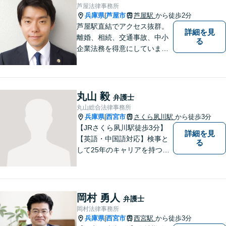
にご相談ください。
芦屋法律事務所
兵庫県
芦屋市
芦屋駅
から徒歩2分
|
芦屋駅直結でアクセス抜群。
詳細を見
離婚、相続、交通事故、中小
る
企業法務を得意にしていま
す。 解決に向けて、全力で対
応致します。 ♯ラポルテ本館
３階♯駐車場有り♯子連れ相談
可♯中小企業診断士資格有り
丸山 毅
弁護士
丸山総合法律事務所
兵庫県
西宮市
さくら夙川駅
から徒歩3分
|
【JRさくら夙川駅徒歩3分】
詳細を見
【英語・中国語対応】検事と
る
して25年のキャリアを持つ弁
護士。刑事・民事ともに対応
可能！阪神間を中心に、お困
りの方を解決へと導いてまい
ります。まずはご相談へお越
岡村 勇人
弁護士
しください【完全個室対応】
岡村法律事務所
兵庫県
西宮市
西宮駅
から徒歩3分
|