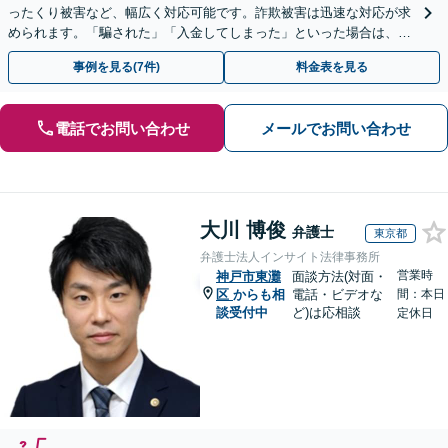
ったくり被害など、幅広く対応可能です。詐欺被害は迅速な対応が求
められます。「騙された」「入金してしまった」といった場合は、お
早めにご相談ください。【電話・メール・WEB相談可】
事例を見る(7件)
料金表を見る
電話でお問い合わせ
メールでお問い合わせ
大川 博俊
弁護士
東京都
弁護士法人インサイト法律事務所
営業時
神戸市東灘
面談方法(対面・
区
からも相
電話・ビデオな
間：本日
談受付中
ど)は応相談
定休日