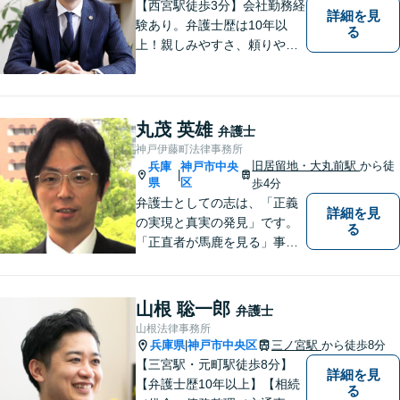
【西宮駅徒歩3分】会社勤務経
詳細を見
験あり。弁護士歴は10年以
る
上！親しみやすさ、頼りやす
さを大切にしています。お困
りごとがあれば、お気軽にご
相談ください。【初回３０分
面談無料】
丸茂 英雄
弁護士
神戸伊藤町法律事務所
旧居留地・大丸前駅
から徒
兵庫
神戸市中央
|
県
区
歩4分
弁護士としての志は、「正義
詳細を見
の実現と真実の発見」です。
る
「正直者が馬鹿を見る」事は
断じてあってはならないとい
う信念に基づき、状況を冷静
に分析し、情熱を持って事件
山根 聡一郎
弁護士
に取り組みます。
山根法律事務所
兵庫県
神戸市中央区
三ノ宮駅
から徒歩8分
|
【三宮駅・元町駅徒歩8分】
詳細を見
【弁護士歴10年以上】【相続
る