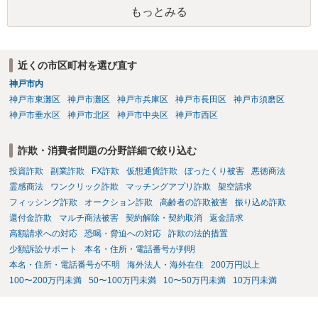
一部含まれています。また、私立大学進学について貴殿が了解したわ
もっとみる
けではないという事情も存在します。 こうした場合には、支払を拒ん
だとしても学費の請求が裁判所によって強制される可能性は低いとい
えます。 以上整理したとおり、貴殿の事情を説明し支払えないと実子
に伝えるのが良い対処法と思います。
近くの市区町村を選び直す
神戸市内
神戸市東灘区
神戸市灘区
神戸市兵庫区
神戸市長田区
神戸市須磨区
神戸市垂水区
神戸市北区
神戸市中央区
神戸市西区
詐欺・消費者問題の分野詳細で絞り込む
投資詐欺
副業詐欺
FX詐欺
仮想通貨詐欺
ぼったくり被害
悪徳商法
霊感商法
ワンクリック詐欺
マッチングアプリ詐欺
架空請求
フィッシング詐欺
オークション詐欺
高齢者の詐欺被害
振り込め詐欺
還付金詐欺
マルチ商法被害
契約解除・契約取消
返金請求
高額請求への対応
恐喝・脅迫への対応
詐欺の法的措置
少額訴訟サポート
本名・住所・電話番号が判明
本名・住所・電話番号が不明
海外法人・海外在住
200万円以上
100〜200万円未満
50〜100万円未満
10〜50万円未満
10万円未満