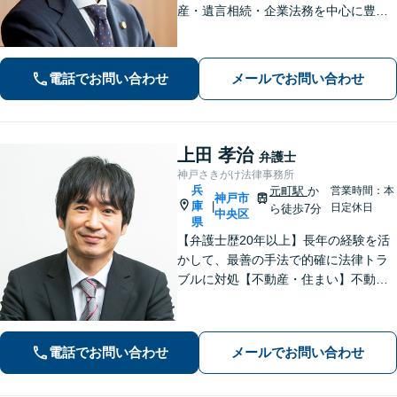
産・遺言相続・企業法務を中心に豊富
な解決実績あり。「すべては依頼者の
ために」をモットーに、高い専門性を
もって最善の解決を実現します。お気
電話でお問い合わせ
メールでお問い合わせ
軽にご相談ください。
上田 孝治
弁護士
神戸さきがけ法律事務所
兵
元町駅
か
営業時間：本
神戸市
庫
|
日定休日
ら徒歩7分
中央区
県
【弁護士歴20年以上】長年の経験を活
かして、最善の手法で的確に法律トラ
ブルに対処【不動産・住まい】不動産
関係の資格を複数所持。不動産案件の
取扱い多数【相続・遺言】他士業と連
携してワンストップで解決【夜間・休
電話でお問い合わせ
メールでお問い合わせ
日相談可】【元町駅7分】