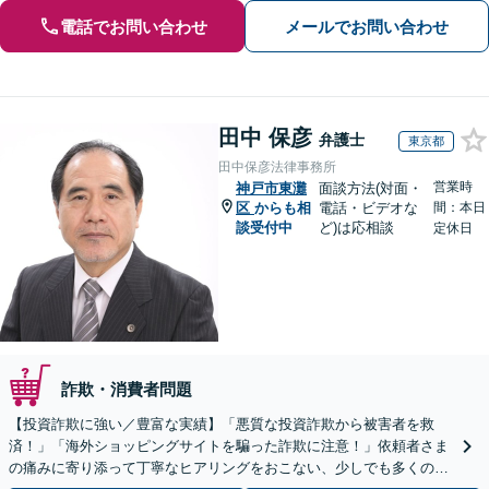
電話でお問い合わせ
メールでお問い合わせ
田中 保彦
弁護士
東京都
田中保彦法律事務所
営業時
神戸市東灘
面談方法(対面・
区
からも相
電話・ビデオな
間：本日
談受付中
ど)は応相談
定休日
詐欺・消費者問題
【投資詐欺に強い／豊富な実績】「悪質な投資詐欺から被害者を救
済！」「海外ショッピングサイトを騙った詐欺に注意！」依頼者さま
の痛みに寄り添って丁寧なヒアリングをおこない、少しでも多くの返