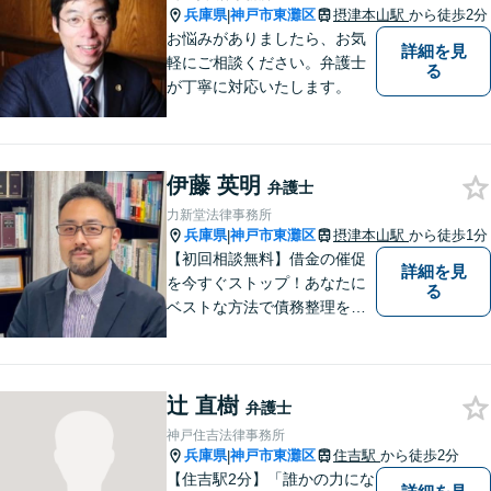
兵庫県
神戸市東灘区
摂津本山駅
から徒歩2分
|
お悩みがありましたら、お気
詳細を見
軽にご相談ください。弁護士
る
が丁寧に対応いたします。
伊藤 英明
弁護士
力新堂法律事務所
兵庫県
神戸市東灘区
摂津本山駅
から徒歩1分
|
【初回相談無料】借金の催促
詳細を見
を今すぐストップ！あなたに
る
ベストな方法で債務整理をサ
ポート【知的財産の紛争にも
強い】元IT研究者である弁護
士・弁理士（コンピュータサ
辻 直樹
イエンスの博士号も保有）と
弁護士
交渉経験が豊富な弁護士
神戸住吉法律事務所
兵庫県
神戸市東灘区
住吉駅
から徒歩2分
|
【住吉駅2分】「誰かの力にな