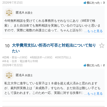
た金額について、裏付けがあるかどうかも精査します。 上記を経て、
2026年7月15日
役にたった
3
身元の特定、返金の理屈があると判断できるのであれば、まずは交渉
からスタートすることになるでしょう。 ご理解のとおり、詐欺である
匿名A
弁護士
ことの立証は簡単ではありません。 刑事事件化が出来るのであれば、
返金交渉で有利になる可能性がありますが、民事上の詐欺の立証以上
今時無料相談を受けてくれる事務所もそれなりにあり（WEBで検
に難しいところがあります。 こちらについては、一度、最寄りの警察
索）、また自治体でも無料相談を実施しているのではないかと思いま
署に被害相談をするようにしてください。 具体的な見通しに関して
すので、実際に複数の弁護士に会って、ちゃんと話を聞いてくれる
は、証拠を拝見する必要があるため、直接弁護士にご相談された方が
方、高圧的ではない方に相談した方が良いでしょう。その弁護士の方
良いかと思います。
はそもそも事案を把握できていないようですので、御相談の案件につ
いては弁護士として能力不足なのかもしれません。相手にしない方が
10
大学費用支払い拒否の可否と対処法について知り
良いと思います。ただ、仮想通貨詐欺の被害回復は現実的には難しい
たい
かもしれません。
#恐喝・脅迫への対応
#高額請求への対応
#200万円以上
#本名・住所・電話番号が判明
2026年7月22日
役にたった
2
匿名A
弁護士
私立大学に進学している実子は１８歳を超え成人済みと思われます
が、裁判所実務上は「未成熟子」すなわち、まだ自活は難しい子ども
として扱われます。このため一応、実親に対する扶養料請求として法
律的には成り立つ可能性があります。 ただし、実子と同居する元配偶
者宛に養育費を支払っており、当該養育費は実子の進学費用の趣旨も