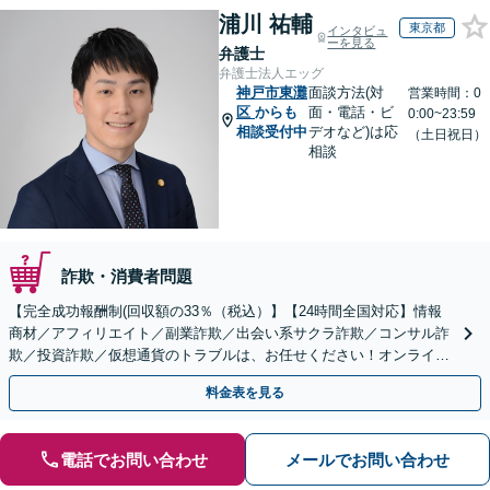
浦川 祐輔
東京都
インタビュ
ーを見る
弁護士
弁護士法人エッグ
神戸市東灘
面談方法(対
営業時間：0
区
からも
面・電話・ビ
0:00~23:59
相談受付中
デオなど)は応
（土日祝日）
相談
詐欺・消費者問題
【完全成功報酬制(回収額の33％（税込）】【24時間全国対応】情報
商材／アフィリエイト／副業詐欺／出会い系サクラ詐欺／コンサル詐
欺／投資詐欺／仮想通貨のトラブルは、お任せください！オンライン
のみで解決も可能！
料金表を見る
電話でお問い合わせ
メールでお問い合わせ