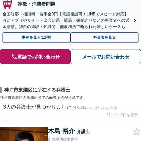
詐欺・消費者問題
全国対応｜相談料・着手金0円【電話相談可！LINEでスピード対応】
占いアプリやサイト・出会い系・競馬・競艇詐欺などの事業者への返
金請求。独自の経験・知識で、他事務所で断られた難しいケースも解
決に導いた実績あり。まずはお気軽にご相談ください
事例を見る(12件)
料金表を見る
電話でお問い合わせ
メールでお問い合わせ
神戸市東灘区に所在する弁護士
神戸市東灘区の事務所等での面談予約が可能です。
3
人の弁護士が見つかりました
(検索結果について詳しくは
こちら
)
3件中 1-3件を表示
木島 裕介
弁護士
山の手法律事務所