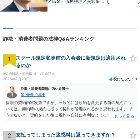
／借金・債務整理／交通事
故】寄り添う身近な法律事務
所。スピーディーな解決。女
性や法人の依頼者にも評価し
ていただいています。お困り
ごとがあればお気軽に。【夜
詐欺・消費者問題の法律Q&Aランキング
間・土日祝対応】【一部初回
相談無料】
1
スクール規定変更前の入会者に新規定は適用され
るのか
#契約解除・契約取消
#返金請求
2026年7月29日
役にたった
3
詐欺・消費者問題に強い弁護士
泉 亮介
弁護士
個別の契約内容次第ですが、一般的には規約を変更する前の契約につ
いては、契約時の規約に従って契約が管理されるかと思われます。 そ
うでないと、契約をした後に規約を自社に有利なように変更し、それ
を従前の顧客にも適用するということが認められてしまい不合理とな
る場合があるかと思われます。
2
支払ってしまった迷惑料は返ってきますか？