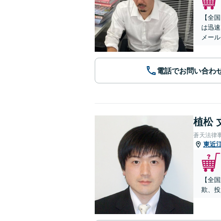
【全国
は迅速
メール
電話でお問い合わ
植松 
蒼天法律
東近
【全国
欺、投