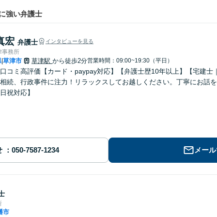
に強い弁護士
真宏
弁護士
インタビューを見る
律事務所
県
草津市
草津駅
から徒歩2分
営業時間：09:00~19:30（平日）
|
ogle口コミ高評価【カード・paypay対応】【弁護士歴10年以上】【宅
相続、行政事件に注力！リラックスしてお越しください。丁寧にお話を
日祝対応】
せ
メール
士
所
幡市