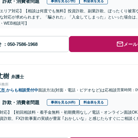
詐欺・消費者問題
事例を見る(7件)
料金表を見る
エリア対応】【相談は何度でも無料】投資詐欺、副業詐欺、ぼったくり被害
な対応が求められます。「騙された」「入金してしまった」といった場合は
・WEB相談可】
せ
メール
丈樹
弁護士
事務所
江市
からも相談受付中
面談方法(対面・電話・ビデオなど)は応相談
営業時間：09
詐欺・消費者問題
事例を見る(6件)
料金表を見る
対応】【初回相談料・着手金無料・初期費用なし／電話・オンライン面談OK、
資詐欺、FX詐欺事案の実績が豊富 ｢おかしいな」と感じたらすぐにご相談く