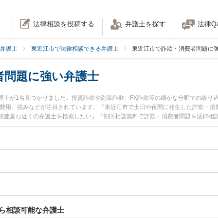
法律相談を投稿する
弁護士を探す
法律Q
弁護士
東近江市で法律相談できる弁護士
東近江市で詐欺・消費者問題に
者問題に強い弁護士
護士が1名見つかりました。投資詐欺や副業詐欺、FX詐欺等の細かな分野での絞り
士費用、強みなどが注目されています。『東近江市で土日や夜間に発生した詐欺・消
績豊富な近くの弁護士を検索したい』『初回相談無料で詐欺・消費者問題を法律相
ら相談可能な弁護士