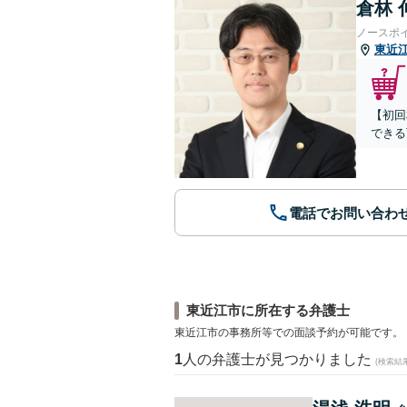
倉林 
ノースポ
東近
【初回
できる
電話でお問い合わ
東近江市に所在する弁護士
東近江市の事務所等での面談予約が可能です。
1
人の弁護士が見つかりました
(検索結