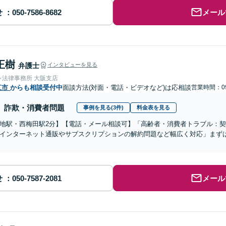
せ
メール
正樹
弁護士
インタビューを見る
レ法律事務所 大阪支店
江市
からも相談受付中
面談方法(対面・電話・ビデオなど)は応相談
営業時間：09
詐欺・消費者問題
事例を見る(3件)
料金表を見る
地駅・西梅田駅2分】【電話・メール相談可】「高齢者・消費者トラブル：
インターネット通販やサブスクリプションの解約問題など幅広く対応」まず
せ
メール