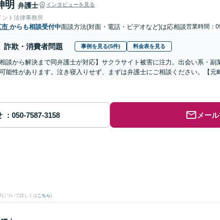
伸明
弁護士
インタビューを見る
イント法律事務所
江市
からも相談受付中
面談方法(対面・電話・ビデオなど)は応相談
営業時間：09
詐欺・消費者問題
事例を見る(5件)
料金表を見る
相談から解決まで同弁護士が対応】サクラサイト被害に注力。出会い系・副
可能性があります。泣き寝入りせず、まずは弁護士にご相談ください。【元
せ
メール
果について詳しくは
こちら
)