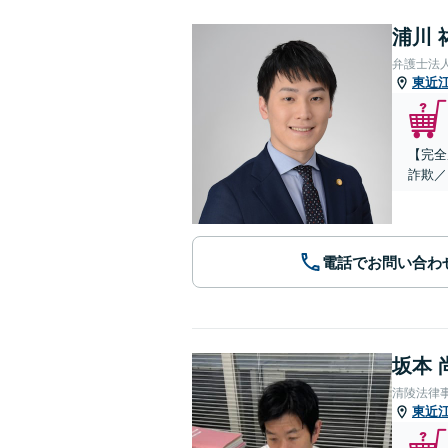
浦川 
弁護士法
東近
【完全
詐欺／
電話でお問い合わ
坂本 
清陵法律
東近