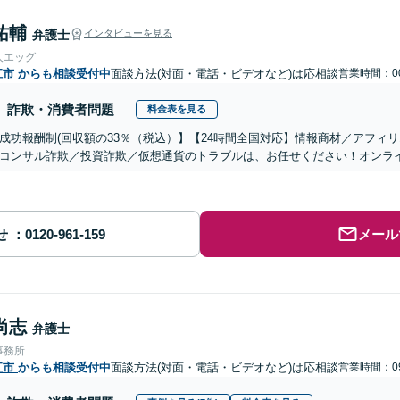
祐輔
弁護士
インタビューを見る
人エッグ
江市
からも相談受付中
面談方法(対面・電話・ビデオなど)は応相談
営業時間：00
詐欺・消費者問題
料金表を見る
成功報酬制(回収額の33％（税込）】【24時間全国対応】情報商材／アフィ
コンサル詐欺／投資詐欺／仮想通貨のトラブルは、お任せください！オンラ
せ
メール
尚志
弁護士
事務所
江市
からも相談受付中
面談方法(対面・電話・ビデオなど)は応相談
営業時間：09