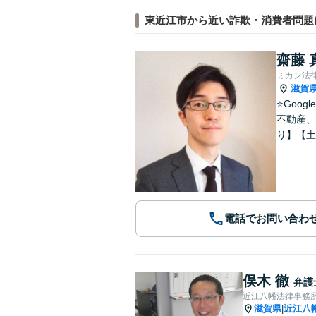
東近江市から近い詐欺・消費者問題
齋藤 
ミカン法
滋賀
⭐️Go
不動産、
り】【土
電話でお問い合わ
俣木 徹
弁護
近江八幡法律事務
滋賀県
近江八
|