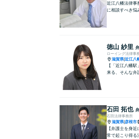
近江八幡法律事
に相談すべき悩
徳山 紗里
ローイング法律事
滋賀県
近江八
|
【「近江八幡駅
来る、そんな弁
石田 拓也
石田法律事務所
滋賀県
彦根市
|
【弁護士を身近
常で起こり得る