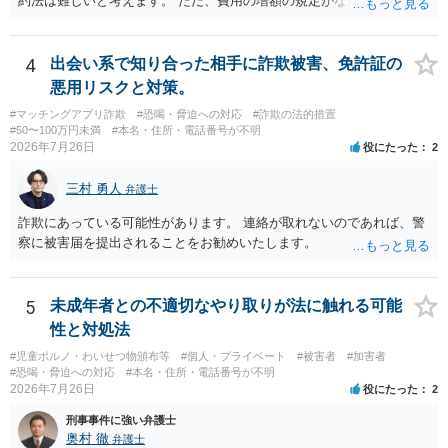
約法は難しいと考えます。 ただ、費用の増額の規定がなかったのに増
額するのは契約違反ですので、増額に応じずに契約を維持すればよい
ということになり、解約するのは理由がないことになります。
4
出会い系で知り合った相手に詐欺被害、免許証の
悪用リスクと対策。
#マッチングアプリ詐欺
#恐喝・脅迫への対応
#詐欺の法的措置
#50〜100万円未満
#本名・住所・電話番号が不明
2026年7月26日
役にたった
2
三村 勇人
弁護士
詐欺にあっている可能性があります。 連絡が取れないのであれば、警
察に被害届を提出されることをお勧めいたします。
5
未成年者との不適切なやり取りが法に触れる可能
性と対処法
#児童ポルノ・わいせつ物頒布等
#個人・プライベート
#被害者
#加害者
#恐喝・脅迫への対応
#本名・住所・電話番号が不明
2026年7月26日
役にたった
2
刑事事件に強い弁護士
奥村 徹
弁護士