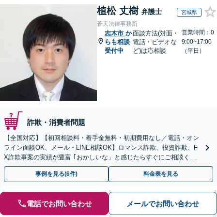
植松 丈樹
弁護士
宮城県
蒼天法律事務所
営業時間：0
志木市
か
面談方法(対面・
らも相談
電話・ビデオな
9:00~17:00
受付中
ど)は応相談
（平日）
詐欺・消費者問題
【全国対応】【初回相談料・着手金無料・初期費用なし／電話・オン
ライン面談OK、メール・LINE相談OK】ロマンス詐欺、投資詐欺、F
X詐欺事案の実績が豊富 ｢おかしいな」と感じたらすぐにご相談くだ
さい。
事例を見る(6件)
料金表を見る
電話でお問い合わせ
メールでお問い合わせ