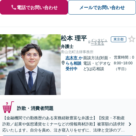
電話でお問い合わせ
メールでお問い合わせ
松本 理平
東京都
インタビュ
ーを見る
弁護士
青山北町法律事務所
営業時間：0
志木市
か
面談方法(対面・
らも相談
電話・ビデオな
8:00~18:00
受付中
ど)は応相談
（平日）
詐欺・消費者問題
【金融機関での勤務歴のある実務経験豊富な弁護士】【投資・不動産
詐欺／起業や仮想通貨セミナーなどの情報商材詐欺】被害額の請求対
応いたします。自分を責め、泣き寝入りをせずに、法律と交渉のプロ