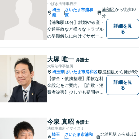
が平穏な日々を取り戻せるよ
つばき法律事務所
う、尽力してまいります。
浦和駅
から徒歩10
埼玉
さいたま市浦和
|
【土日祝・夜間対応◎】
県
区
分
【浦和駅10分】離婚や破産・
詳細を見
交通事故など様々なトラブル
る
の早期解決に向けてサポート
いたします。「こんなんこと
で弁護士に相談していいのか
分からない」という方も多い
大塚 唯一
弁護士
と思いますが、皆さんが話し
大塚法律事務所
やすい環境を整えております
埼玉県
さいたま市浦和区
浦和駅
から徒歩9分
|
ので、お気軽にご相談くださ
【借金・債務整理】柔軟な料
詳細を見
い。
金設定をご案内。【詐欺・消
る
費者被害】少しでも疑問や不
安を感じた場合はすぐにご相
談を。【不動産・住まい】幅
広い問題に対応しています。
【刑事事件】スピーディーな
今泉 真昭
弁護士
接見を重視！少年事件は子ど
法律事務所イマイズミ
もたちの将来を見据えてサポ
北浦和駅
から徒歩2
埼玉
さいたま市浦和
|