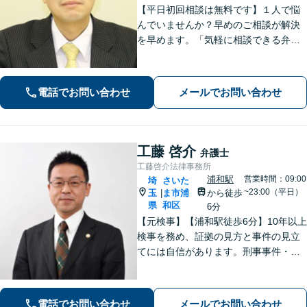
【平日初回相談は無料です】１人で悩
んでいませんか？早めのご相談が解決
を早めます。「気軽に相談できる弁護
士」として企業法務、相続から借金問
題まで広く対応。裁判所隣の立地を活
かした迅速な行動力でサポートしま
電話でお問い合わせ
メールでお問い合わせ
す。まずはお気軽にご相談ください。
工藤 啓介
弁護士
工藤啓介法律事務所
浦和駅
営業時間：09:00
埼
さいた
~23:00（平日）
玉
ま市浦
から徒歩
|
県
和区
6分
【元検事】【浦和駅徒歩6分】10年以上
検事を務め、証拠の見方と事件の見立
てには自信があります。刑事事件・離
婚等の家事事件・企業法務のご相談を
お受けしております。まずはお問い合
わせ下さい。
電話でお問い合わせ
メールでお問い合わせ