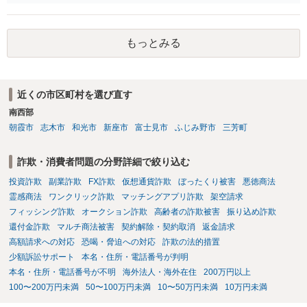
律的には成り立つ可能性があります。 ただし、実子と同居する元配偶
者宛に養育費を支払っており、当該養育費は実子の進学費用の趣旨も
一部含まれています。また、私立大学進学について貴殿が了解したわ
もっとみる
けではないという事情も存在します。 こうした場合には、支払を拒ん
だとしても学費の請求が裁判所によって強制される可能性は低いとい
えます。 以上整理したとおり、貴殿の事情を説明し支払えないと実子
に伝えるのが良い対処法と思います。
近くの市区町村を選び直す
南西部
朝霞市
志木市
和光市
新座市
富士見市
ふじみ野市
三芳町
詐欺・消費者問題の分野詳細で絞り込む
投資詐欺
副業詐欺
FX詐欺
仮想通貨詐欺
ぼったくり被害
悪徳商法
霊感商法
ワンクリック詐欺
マッチングアプリ詐欺
架空請求
フィッシング詐欺
オークション詐欺
高齢者の詐欺被害
振り込め詐欺
還付金詐欺
マルチ商法被害
契約解除・契約取消
返金請求
高額請求への対応
恐喝・脅迫への対応
詐欺の法的措置
少額訴訟サポート
本名・住所・電話番号が判明
本名・住所・電話番号が不明
海外法人・海外在住
200万円以上
100〜200万円未満
50〜100万円未満
10〜50万円未満
10万円未満