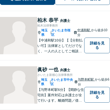
柏木 恭平
弁護士
柏木法律事務所
中浦和駅
から徒歩10
埼玉
さいたま市桜
|
県
区
分
【中浦和駅10分】【【分割払
詳細を見
い可】法律家としてだけでな
る
く、一人の人としてご相談者
様に向き合い、解決策を提案
することを心がけています。
ご依頼いただいた際には、解
眞砂 一也
弁護士
決まで責任を持ってサポート
さいたま新都心法律事務所
させていただきます。 ぜひご
与野本町駅
から徒歩6
埼玉
さいたま市中央
|
相談ください。
県
区
分
【与野本町駅6分】【閑静な住
詳細を見
宅街】案件対応は弁護士が全
る
て行います。離婚問題／借
金・債務整理／交通事故など