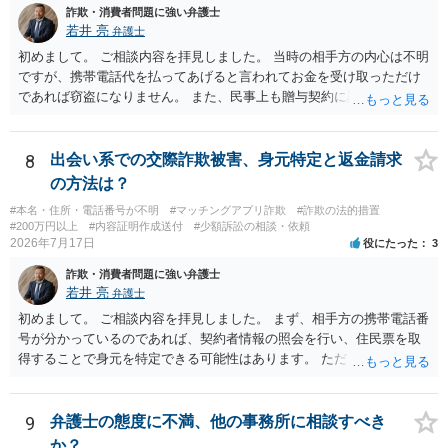
詐欺・消費者問題に強い弁護士
若井 亮
弁護士
初めまして。 ご相談内容を拝見しました。 当時の相手方の内心は不明
ですが、携帯電話代を払ってあげると言われてお金を受け取っただけ
であれば窃盗になりません。 また、民事上も贈与契約に該当すると思
われるところ、返済の義務はありません。 これ以上のやり取りをせ
ず、可能であればブロックをするようにしてください。 ご不安であれ
ば、最寄りの警察署に相談をしても良いかもしれません。 以上、ご参
8
出会い系での交際詐欺被害、身元特定と返金請求
考になれば幸いです。
の方法は？
#本名・住所・電話番号が不明
#マッチングアプリ詐欺
#詐欺の法的措置
#200万円以上
#内容証明作成送付
#少額訴訟の相談・依頼
2026年7月17日
役にたった
3
詐欺・消費者問題に強い弁護士
若井 亮
弁護士
初めまして。 ご相談内容を拝見しました。 まず、相手方の携帯電話番
号が分かっているのであれば、契約者情報の照会を行い、住民票を取
得することで身元を特定できる可能性はあります。 ただ、他人名義の
携帯電話であるなどした場合には特定に結びつけることは難しいとこ
ろです。 LINEについても、詐欺の事案であれば照会できる可能性はあ
りますが、携帯電話の番号を経由する方法より難しくなります。 身元
9
弁護士の態度に不満、他の事務所に相談すべき
を特定した後は、返金の理屈があるかどうかを確認していきます。 基
か？