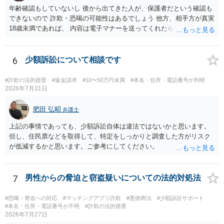
年齢確認もしていないし 後から出てきた人が、保護者だという確認も
できないので 詐欺・恐喝の可能性はあるでしょう 他方、相手方が真実
18歳未満であれば、 内容は電子マナーを送ってくれたら自慰行為など
の動画を要望通りに撮って送るよと言ったやりとりでした。 自分は動
画の尺は10分ほど、服を着たままで胸を触って欲しい、などの要望を
して、要求された金額(1000円程度)の電子マネーを送信してしまいま
6
少額訴訟について相談です
した。 そこから、撮影するまで暇なので顔の雰囲気の写真を交換して
欲しい、住んでいる都道府県と区を教えてと言われたので教えたりと
#詐欺の法的措置
#返金請求
#10〜50万円未満
#本名・住所・電話番号が判明
言ったやり取りをしていました。 というやりとりは、青少年条例違反
2026年7月31日
（わいせつ行為）の疑いがあります。18歳未満と知らなくても処罰可
能です。
肥田 弘昭
弁護士
上記の事情であっても、少額訴訟自体は違法ではないかと思います。
但し、住民票などを取得して、特定をしっかりと調査した方がリスク
が低減するかと思います。ご参考にしてください。
7
男性からの脅迫と窃盗疑いについての法的対処法
#恐喝・脅迫への対応
#マッチングアプリ詐欺
#悪徳商法
#少額訴訟サポート
#本名・住所・電話番号が不明
#詐欺の法的措置
2026年7月27日