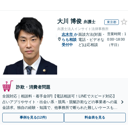
大川 博俊
弁護士
東京都
弁護士法人インサイト法律事務所
営業時間：1
志木市
か
面談方法(対面・
らも相談
電話・ビデオな
0:00~18:00
受付中
ど)は応相談
（平日）
詐欺・消費者問題
全国対応｜相談料・着手金0円【電話相談可！LINEでスピード対応】
占いアプリやサイト・出会い系・競馬・競艇詐欺などの事業者への返
金請求。独自の経験・知識で、他事務所で断られた難しいケースも解
決に導いた実績あり。まずはお気軽にご相談ください
事例を見る(12件)
料金表を見る