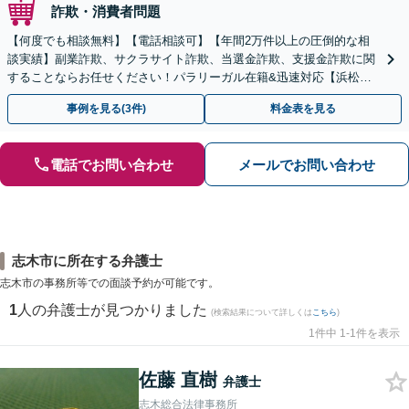
詐欺・消費者問題
【何度でも相談無料】【電話相談可】【年間2万件以上の圧倒的な相
談実績】副業詐欺、サクラサイト詐欺、当選金詐欺、支援金詐欺に関
することならお任せください！パラリーガル在籍&迅速対応【浜松町
駅1分】※結婚詐欺・ロマンス詐欺に関するご相談はお断り
事例を見る(3件)
料金表を見る
電話でお問い合わせ
メールでお問い合わせ
志木市に所在する弁護士
志木市の事務所等での面談予約が可能です。
1
人の弁護士が見つかりました
(検索結果について詳しくは
こちら
)
1件中 1-1件を表示
佐藤 直樹
弁護士
志木総合法律事務所