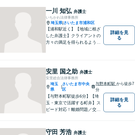
幅広く対応しております。迅
速かつ丁寧な対応を心がけて
一川 知弘
弁護士
おりますので、お気軽にご相
いちかわ法律事務所
談ください。【弁護士歴10年
埼玉県
さいたま市浦和区
|
以上】【初回相談30分無料】
【浦和駅近く】【地域に根ざ
詳細を見
した弁護士】クライアントの
る
方々の満足を得られるよう最
善を尽くします。交通事故／
離婚問題／刑事事件／労働問
題／企業法務など、幅広く対
応可能。【明確な料金体系】
安里 国之助
弁護士
法律トラブルでお悩みの方
安里総合法律事務所
は、どうぞお気軽にご相談く
与野本町駅
から徒歩7
埼玉
さいたま市中央
|
ださい。
県
区
分
【与野本町駅徒歩6分】【埼
詳細を見
玉・東京で活躍する町弁】ス
る
ピード対応！離婚問題／交通
事故／借金・債務整理／相続
など、お困りごとがあればお
気軽にご相談ください！皆様
守田 芳浩
弁護士