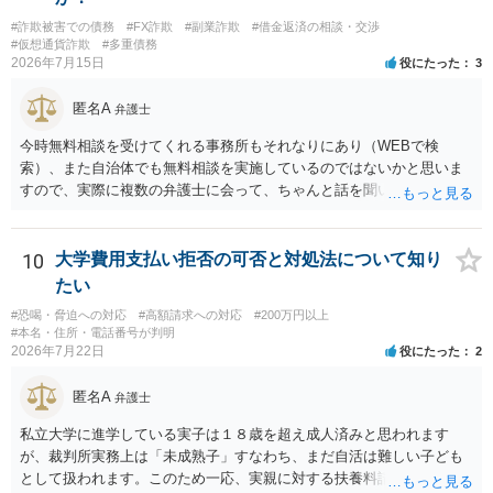
本的に贈与に該当する場合には返金請求ができません。 詐欺を含め、
#詐欺被害での債務
#FX詐欺
#副業詐欺
#借金返済の相談・交渉
当方に返金の理屈があるかどうかを確認していきます。 さらに、渡し
#仮想通貨詐欺
#多重債務
た金額について、裏付けがあるかどうかも精査します。 上記を経て、
2026年7月15日
役にたった
3
身元の特定、返金の理屈があると判断できるのであれば、まずは交渉
からスタートすることになるでしょう。 ご理解のとおり、詐欺である
匿名A
弁護士
ことの立証は簡単ではありません。 刑事事件化が出来るのであれば、
返金交渉で有利になる可能性がありますが、民事上の詐欺の立証以上
今時無料相談を受けてくれる事務所もそれなりにあり（WEBで検
に難しいところがあります。 こちらについては、一度、最寄りの警察
索）、また自治体でも無料相談を実施しているのではないかと思いま
署に被害相談をするようにしてください。 具体的な見通しに関して
すので、実際に複数の弁護士に会って、ちゃんと話を聞いてくれる
は、証拠を拝見する必要があるため、直接弁護士にご相談された方が
方、高圧的ではない方に相談した方が良いでしょう。その弁護士の方
良いかと思います。
はそもそも事案を把握できていないようですので、御相談の案件につ
いては弁護士として能力不足なのかもしれません。相手にしない方が
10
大学費用支払い拒否の可否と対処法について知り
良いと思います。ただ、仮想通貨詐欺の被害回復は現実的には難しい
たい
かもしれません。
#恐喝・脅迫への対応
#高額請求への対応
#200万円以上
#本名・住所・電話番号が判明
2026年7月22日
役にたった
2
匿名A
弁護士
私立大学に進学している実子は１８歳を超え成人済みと思われます
が、裁判所実務上は「未成熟子」すなわち、まだ自活は難しい子ども
として扱われます。このため一応、実親に対する扶養料請求として法