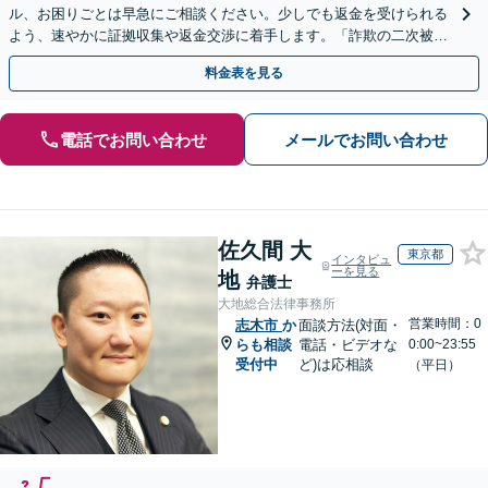
ル、お困りごとは早急にご相談ください。少しでも返金を受けられる
よう、速やかに証拠収集や返金交渉に着手します。「詐欺の二次被
害」のご相談も対応します【初回相談無料】【Web相談可】
料金表を見る
電話でお問い合わせ
メールでお問い合わせ
佐久間 大
東京都
インタビュ
ーを見る
地
弁護士
大地総合法律事務所
営業時間：0
志木市
か
面談方法(対面・
らも相談
電話・ビデオな
0:00~23:55
受付中
ど)は応相談
（平日）