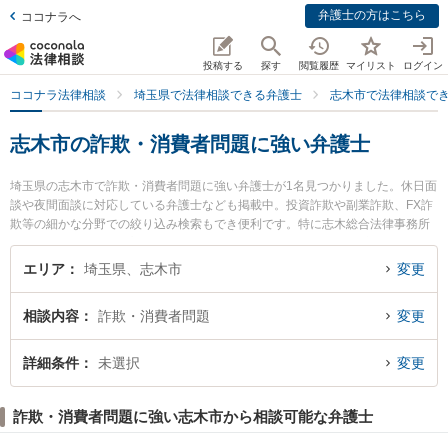
弁護士の方はこちら
ココナラへ
投稿する
探す
閲覧履歴
マイリスト
ログイン
ココナラ法律相談
埼玉県で法律相談できる弁護士
志木市で法律相談で
志木市の詐欺・消費者問題に強い弁護士
埼玉県の志木市で詐欺・消費者問題に強い弁護士が1名見つかりました。休日面
談や夜間面談に対応している弁護士なども掲載中。投資詐欺や副業詐欺、FX詐
欺等の細かな分野での絞り込み検索もでき便利です。特に志木総合法律事務所
の佐藤 直樹弁護士のプロフィール情報や弁護士費用、強みなどが注目されてい
ます。『志木市で土日や夜間に発生した詐欺・消費者問題のトラブルを今すぐ
エリア
埼玉県、志木市
変更
に弁護士に相談したい』『詐欺・消費者問題のトラブル解決の実績豊富な近く
の弁護士を検索したい』『初回相談無料で詐欺・消費者問題を法律相談できる
相談内容
詐欺・消費者問題
変更
志木市内の弁護士に相談予約したい』などでお困りの相談者さんにおすすめで
す。
詳細条件
未選択
変更
詐欺・消費者問題に強い志木市から相談可能な弁護士