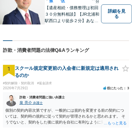
ート。
県
区
分
【遺産相続・債務整理は初回
詳細を見
３０分無料相談】【JR北浦和
る
駅西口より徒歩２分】あなた
の悩み、法律事務所イマイズ
ミがお預かりします。あなた
の代わりに悩み、考え、解決
策をご提案します。
詐欺・消費者問題の法律Q&Aランキング
1
スクール規定変更前の入会者に新規定は適用され
るのか
#契約解除・契約取消
#返金請求
2026年7月29日
役にたった
3
詐欺・消費者問題に強い弁護士
泉 亮介
弁護士
個別の契約内容次第ですが、一般的には規約を変更する前の契約につ
いては、契約時の規約に従って契約が管理されるかと思われます。 そ
うでないと、契約をした後に規約を自社に有利なように変更し、それ
を従前の顧客にも適用するということが認められてしまい不合理とな