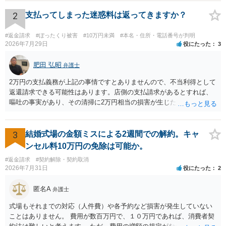
る場合があるかと思われます。
2
支払ってしまった迷惑料は返ってきますか？
#返金請求
#ぼったくり被害
#10万円未満
#本名・住所・電話番号が判明
2026年7月29日
役にたった
3
肥田 弘昭
弁護士
2万円の支払義務が上記の事情ですとありませんので、不当利得として
返還請求できる可能性はあります。店側の支払請求があるとすれば、
嘔吐の事実があり、その清掃に2万円相当の損害が生じた場合です。ご
参考にしてください。
3
結婚式場の金額ミスによる2週間での解約。キャ
ンセル料10万円の免除は可能か。
#返金請求
#契約解除・契約取消
2026年7月31日
役にたった
2
匿名A
弁護士
式場もそれまでの対応（人件費）や各予約など損害が発生していない
ことはありません。 費用が数百万円で、１０万円であれば、消費者契