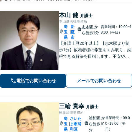
本山 健
弁護士
本山健法律事務所
埼
新
志木駅
か
営業時間：10:00~1
玉
座
|
8:00（平日）
ら徒歩1分
県
市
【弁護士歴20年以上】【志木駅より徒
歩1分】依頼者様の希望をくみ取り、納
得できる解決を目指します。不安や疑
問に寄り添いながら適切なご説明をい
たします。男女問題・債務整理・刑事
事件／何でも遠慮せずご相談ください
電話でお問い合わせ
メールでお問い合わせ
【初回面談無料（30分まで）】
三輪 貴幸
弁護士
樟葉法律事務所
浦和駅
か
営業時間：09:0
埼
さいた
0~18:00（平
玉
ま市浦
ら徒歩10
|
県
和区
日）
分