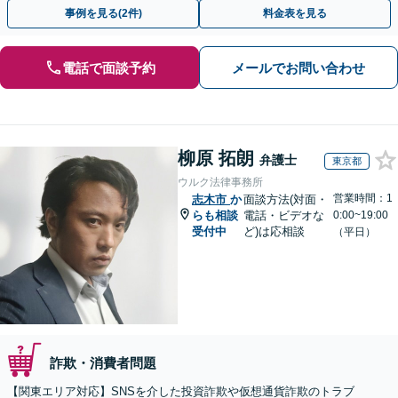
にまずはご相談ください。【表参道駅から徒歩3分】
事例を見る(2件)
料金表を見る
電話で面談予約
メールでお問い合わせ
柳原 拓朗
弁護士
東京都
ウルク法律事務所
営業時間：1
志木市
か
面談方法(対面・
らも相談
電話・ビデオな
0:00~19:00
受付中
ど)は応相談
（平日）
詐欺・消費者問題
【関東エリア対応】SNSを介した投資詐欺や仮想通貨詐欺のトラブ