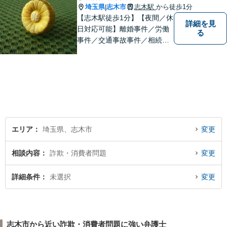
埼玉県
志木市
志木駅
から徒歩1分
|
【志木駅徒歩1分】【夜間／休
詳細を見
日対応可能】離婚事件／労働
る
事件／交通事故事件／相続事
件／土地建物明渡請求事件等
幅広く対応。クレプトマニア
弁護の顕著な実績。夜間の法
律相談・打ち合わせに力を入
れています。【万全のコロナ
対策】お気軽にご相談くださ
い。
エリア
埼玉県、志木市
変更
相談内容
詐欺・消費者問題
変更
詳細条件
未選択
変更
志木市から近い詐欺・消費者問題に強い弁護士