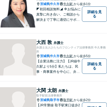
問い合わせください。
茨城県
牛久市
牛久駅
から徒歩1分
|
◤初回相談無料◢ 🔷お悩みに
詳細を見
真摯に向き合い、ご相談から
る
解決まで丁寧に適切にサポー
トいたします。誠実さと経験
で支えます。🔷不安な日々を
終わらせるために安心の第一
歩を踏み出しましょう。お気
大西 敦
弁護士
軽にお問い合わせください。
弁護士法人ひたちのフロンティア法律事務所 牛久事務
所
茨城県
牛久市
牛久駅
から徒歩5分
|
【企業法務に注力】【JR線牛
詳細を見
久駅より5分】私たちは、民
る
事・商事案件を中心に、弁護
士活動に取り組んでおりま
す。特に、企業法務について
は法律資料を迅速に用いた、
大関 太朗
弁護士
的確なアプローチで活動に取
取手駅前法律事務所
り組んでおります。是非、お
茨城県
取手市
取手駅
から徒歩2分
|
気軽にご相談ください。
【JR常磐線 取手駅東口徒歩2