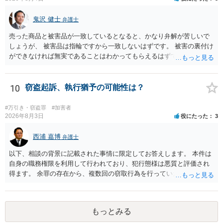
鬼沢 健士
弁護士
売った商品と被害品が一致しているとなると、かなり弁解が苦しいで
しょうが、 被害品は指輪ですから一致しないはずです。 被害の裏付け
ができなければ無実であることはわかってもらえるはずです。
10
窃盗起訴、執行猶予の可能性は？
#万引き・窃盗罪
#加害者
2026年8月3日
役にたった
3
西浦 嘉博
弁護士
以下、相談の背景に記載された事情に限定してお答えします。 本件は
自身の職務権限を利用して行われており、犯行態様は悪質と評価され
得ます。 余罪の存在から、複数回の窃取行為を行っていたことも悪質
性に加味されます。 また、被害額も窃盗事案としては多額の部類に入
ると思われます。 他方、余罪を含めた全額を弁済していることは、被
害者の経済的損害の回復として有利に斟酌されます。 また、前科前歴
もっとみる
を有しないことも、規範意識が鈍磨しきっているとまでは言えず、有