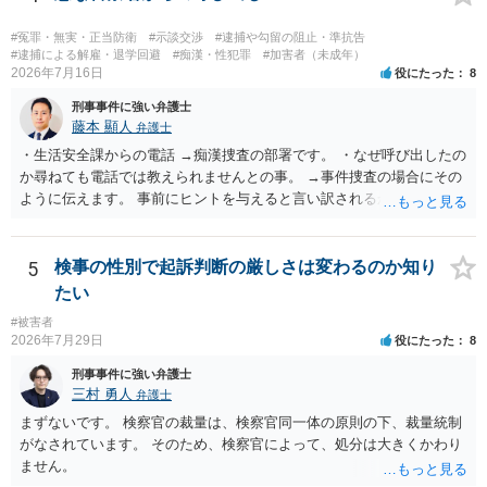
#冤罪・無実・正当防衛
#示談交渉
#逮捕や勾留の阻止・準抗告
#逮捕による解雇・退学回避
#痴漢・性犯罪
#加害者（未成年）
2026年7月16日
役にたった
8
刑事事件に強い弁護士
藤本 顯人
弁護士
・生活安全課からの電話 →痴漢捜査の部署です。 ・なぜ呼び出したの
か尋ねても電話では教えられませんとの事。 →事件捜査の場合にその
ように伝えます。 事前にヒントを与えると言い訳されるからです。 ・
満員電車の中でかなり女性と密着してしまった可能性があるとの心当
たり →やはり痴漢として疑われているのでは。 そもそも痴漢をやって
ないのであれば、何も疑われる筋合いは無いわけですし狼狽える必要
5
検事の性別で起訴判断の厳しさは変わるのか知り
はないですね。
たい
#被害者
2026年7月29日
役にたった
8
刑事事件に強い弁護士
三村 勇人
弁護士
まずないです。 検察官の裁量は、検察官同一体の原則の下、裁量統制
がなされています。 そのため、検察官によって、処分は大きくかわり
ません。