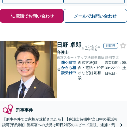
電話でお問い合わせ
メールでお問い合わせ
日野 卓郎
静岡県
インタビュ
ーを見る
弁護士
東京スタートアップ法律事務所 静岡支店
龍ケ崎市
面談方法(対
営業時間：06:
からも相
面・電話・ビデ
30~22:00（土
談受付中
オなど)は応相
日祝日）
談
刑事事件
【刑事事件でご家族が逮捕されたら】【弁護士待機中/当日中の電話相
談可(予約制)】警察署への接見は即日対応のスピード重視、逮捕・刑