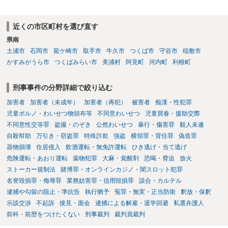
利な点です。 その他、家族の監督等の情状証拠を適切に提出すること
で、私見ですが、執行猶予判決を視野に入れることが可能な事案と思
われます。 上記、一つの意見として参考ください。
近くの市区町村を選び直す
県南
土浦市
石岡市
龍ケ崎市
取手市
牛久市
つくば市
守谷市
稲敷市
かすみがうら市
つくばみらい市
美浦村
阿見町
河内町
利根町
刑事事件の分野詳細で絞り込む
加害者
加害者（未成年）
加害者（再犯）
被害者
痴漢・性犯罪
児童ポルノ・わいせつ物頒布等
不同意わいせつ
児童買春・援助交際
不同意性交等罪
盗撮・のぞき
公然わいせつ
暴行・傷害罪
殺人未遂
自殺幇助
万引き・窃盗罪
特殊詐欺
強盗
横領罪・背任罪
偽造罪
器物損壊
住居侵入
飲酒運転・無免許運転
ひき逃げ・当て逃げ
危険運転・あおり運転
薬物犯罪
大麻・覚醒剤
恐喝・脅迫
放火
ストーカー規制法
賭博罪・オンラインカジノ・闇スロット犯罪
名誉毀損罪・侮辱罪
業務妨害罪・信用毀損罪
談合・カルテル
逮捕や勾留の阻止・準抗告
執行猶予
冤罪・無実・正当防衛
釈放・保釈
示談交渉
不起訴
接見・面会
逮捕による解雇・退学回避
私選弁護人
前科・前歴をつけたくない
刑事裁判
裁判員裁判