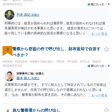
2026年8月5日
役にたった
6
竹本 真紀
弁護士
刑事的には，故意が認められれば傷害罪，故意が認められなければ過
失傷害罪が検討される事案かと思います。 故意か過失かについては，
振り回している際の具体的な状況が重要になると思います。 民事的に
は，不法行為に基づく損害賠償請求の対象となり，こちらは故意でも
過失でも該当するでしょう。 因果関係（刑事も民事も影響あり）とし
ては，数週間経過している点も問題になるかもしれません。 因果関係
3
警察から窃盗の件で呼び出し、財布返却で自首す
がなくなれば，評価の仕方が大きく変わります。 いずれにしまして
べきか？
も，ご心配であるならば，お近くの弁護士の方に相談されるのがよい
#加害者
#示談交渉
#逮捕や勾留の阻止・準抗告
#不起訴
#万引き・窃盗罪
と思います。
2026年8月2日
役にたった
5
刑事事件に強い弁護士
藤本 顯人
弁護士
元警察官の弁護士です。 すでに犯人として特定されているので自首は
成立しませんが、任意での呼び出しなので逮捕はされないと思いま
す。 なお、被害者が財布を置き忘れ、その後にあなたがトイレに入
り、再び被害者がトイレに戻ったら財布が無かったような事情がある
と言い逃れはかなり厳しいものと思います。
4
急な警察署からの呼び出し