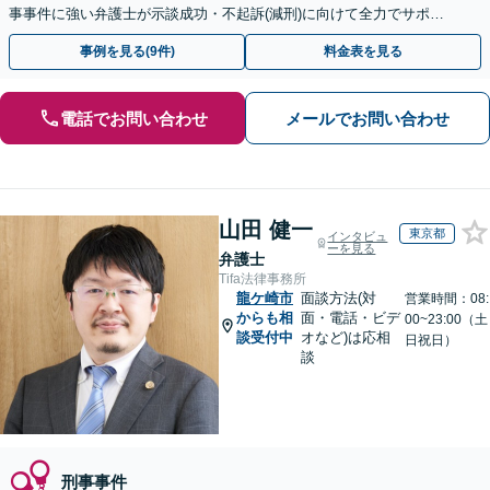
事事件に強い弁護士が示談成功・不起訴(減刑)に向けて全力でサポー
トします。【加害者側の相談専門】
事例を見る(9件)
料金表を見る
電話でお問い合わせ
メールでお問い合わせ
山田 健一
東京都
インタビュ
ーを見る
弁護士
Tifa法律事務所
龍ケ崎市
面談方法(対
営業時間：08:
からも相
面・電話・ビデ
00~23:00（土
談受付中
オなど)は応相
日祝日）
談
刑事事件