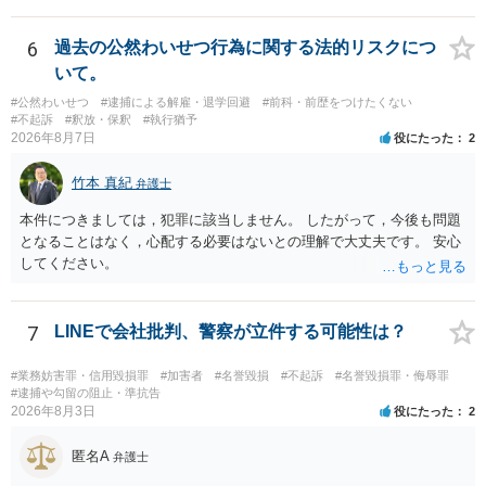
6
過去の公然わいせつ行為に関する法的リスクにつ
いて。
#公然わいせつ
#逮捕による解雇・退学回避
#前科・前歴をつけたくない
#不起訴
#釈放・保釈
#執行猶予
2026年8月7日
役にたった
2
竹本 真紀
弁護士
本件につきましては，犯罪に該当しません。 したがって，今後も問題
となることはなく，心配する必要はないとの理解で大丈夫です。 安心
してください。
7
LINEで会社批判、警察が立件する可能性は？
#業務妨害罪・信用毀損罪
#加害者
#名誉毀損
#不起訴
#名誉毀損罪・侮辱罪
#逮捕や勾留の阻止・準抗告
2026年8月3日
役にたった
2
匿名A
弁護士