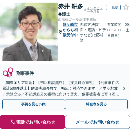
赤井 耕多
千葉県
インタビュ
ーを見る
弁護士
西船橋ゴール法律事務所
龍ケ崎市
面談方法(対
営業時間：09:
からも相
面・電話・ビデ
00~20:00（土
談受付中
オなど)は応相
日祝日）
談
刑事事件
【関東エリア対応】【初回相談無料】【接見対応重視】【刑事事件の
累計500件以上】解決実績多数で、幅広く対応できます！／早期釈放
／示談交渉／不起訴処分の獲得に向けて尽力。犯罪被害者に寄り添っ
てサポートします【夜間・休日面談可】
事例を見る(5件)
料金表を見る
電話でお問い合わせ
メールでお問い合わせ