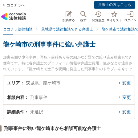
弁護士の方はこちら
ココナラへ
投稿する
探す
閲覧履歴
マイリスト
ログイン
ココナラ法律相談
茨城県で法律相談できる弁護士
龍ケ崎市で法律相談
龍ケ崎市の刑事事件に強い弁護士
加害者側や少年事件、再犯・前科あり等の細かな分野での絞り込み検索もでき
便利です。特に各弁護士のプロフィール情報や弁護士費用、強みなどが注目さ
れています。『龍ケ崎市で土日や夜間に発生した刑事事件のトラブルを今すぐ
に弁護士に相談したい』『刑事事件のトラブル解決の実績豊富な近くの弁護士
を検索したい』『初回相談無料で刑事事件を法律相談できる龍ケ崎市内の弁護
エリア
茨城県、龍ケ崎市
変更
士に相談予約したい』などでお困りの相談者さんにおすすめです。
相談内容
刑事事件
変更
詳細条件
未選択
変更
刑事事件に強い龍ケ崎市から相談可能な弁護士