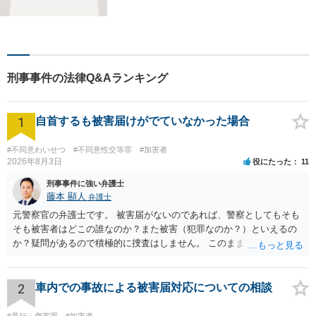
い分野に対応可能。法律的な
解決だけでなく、 一緒に悩
み、考え、依頼者様の希望を
実現するために精一杯努力い
たします。お気軽にご相談く
刑事事件の法律Q&Aランキング
ださい。
1
自首するも被害届けがでていなかった場合
#不同意わいせつ
#不同意性交等罪
#加害者
2026年8月3日
役にたった
11
刑事事件に強い弁護士
藤本 顯人
弁護士
元警察官の弁護士です。 被害届がないのであれば、警察としてもそも
そも被害者はどこの誰なのか？また被害（犯罪なのか？）といえるの
か？疑問があるので積極的に捜査はしません。 このまま女性から警察
への届出がなければ何事もなく終わると思います。
2
車内での事故による被害届対応についての相談
#暴行・傷害罪
#加害者