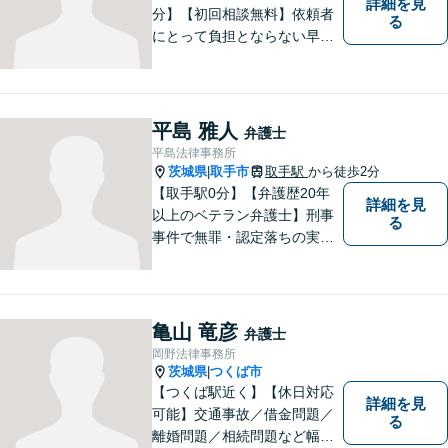
詳細を見
分】【初回相談無料】依頼者
る
にとって負担とならない早期
解決を実現。依頼者に負担に
ならない解決方法の提案をモ
ットーとしております。まず
はお電話でご予約を！その場
平島 雅人
弁護士
で相談日が決まります。
平島法律事務所
茨城県
取手市
取手駅
から徒歩2分
|
【取手駅0分】【弁護歴20年
詳細を見
以上のベテラン弁護士】刑事
る
事件で無罪・認定落ちの実績
多数！その他、民事事件・家
事事件でも豊富な経験を有し
ます。お困りごとがありまし
たら、お気軽にご相談くださ
亀山 竜彦
弁護士
い！【毎日対応◎】
岡野法律事務所
茨城県
つくば市
|
【つくば駅近く】【休日対応
詳細を見
可能】交通事故／借金問題／
る
離婚問題／相続問題など幅広