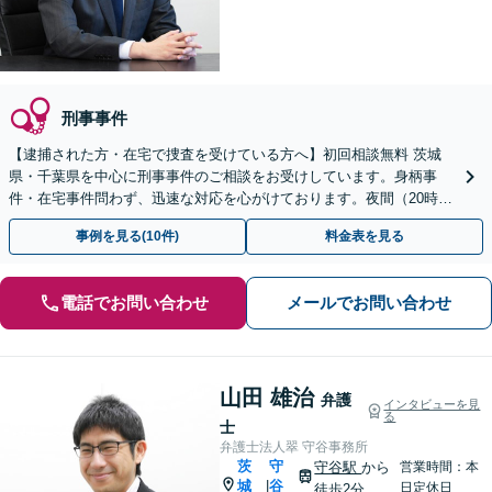
刑事事件
【逮捕された方・在宅で捜査を受けている方へ】初回相談無料 茨城
県・千葉県を中心に刑事事件のご相談をお受けしています。身柄事
件・在宅事件問わず、迅速な対応を心がけております。夜間（20時ま
で）休日のご相談にも対応しています。
事例を見る(10件)
料金表を見る
電話でお問い合わせ
メールでお問い合わせ
山田 雄治
弁護
インタビューを見
る
士
弁護士法人翠 守谷事務所
茨
守
守谷駅
から
営業時間：本
城
谷
|
日定休日
徒歩2分