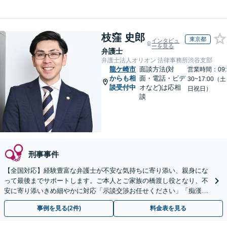
枝窪 史郎
東京都
インタビュ
ーを見る
弁護士
弁護士法人オリオン 法律事務所渋谷支部
龍ケ崎市
面談方法(対
営業時間：09:
からも相
面・電話・ビデ
30~17:00（土
談受付中
オなど)は応相
日祝日）
談
刑事事件
【全国対応】経験豊富な弁護士が不安な気持ちに寄り添い、親身にな
って最後までサポートします。ご本人とご家族の橋渡し役となり、不
安に寄り添いきめ細やかに対応「示談交渉お任せください」「痴漢／
盗撮／暴行・傷害／窃盗／薬物」【完全個室対応】
事例を見る(2件)
料金表を見る