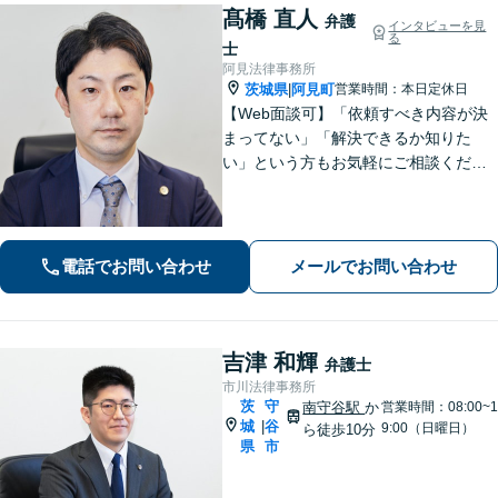
髙橋 直人
弁護
インタビューを見
る
士
阿見法律事務所
茨城県
阿見町
営業時間：本日定休日
|
【Web面談可】「依頼すべき内容が決
まってない」「解決できるか知りた
い」という方もお気軽にご相談くださ
い【阿見町役場近く】相続問題、 交通
事故、 借金問題、 企業法務など幅広く
対応できます
電話でお問い合わせ
メールでお問い合わせ
吉津 和輝
弁護士
市川法律事務所
茨
守
南守谷駅
か
営業時間：08:00~1
城
谷
|
9:00（日曜日）
ら徒歩10分
県
市