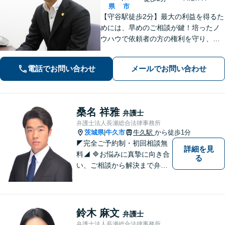
県
市
【守谷駅徒歩2分】最大の利益を得るた
めには、早めのご相談が鍵！培ったノ
ウハウで依頼者の方の権利を守り、最
上のリーガルサービスをお届けしま
す。借金、遺言相続、離婚、企業法務
電話でお問い合わせ
メールでお問い合わせ
その他どんな相談でも受け付けます。
桑名 祥雅
弁護士
弁護士法人長瀬総合法律事務所
茨城県
牛久市
牛久駅
から徒歩1分
|
◤完全ご予約制・初回相談無
詳細を見
料◢ 🔷お悩みに真摯に向き合
る
い、ご相談から解決まで弁護
士がサポートいたします。迅
速対応・誠実さと経験で支え
ます。🔷不安な日々を終わら
せるために安心の第一歩を踏
鈴木 麻文
弁護士
み出しましょう。お気軽にお
弁護士法人長瀬総合法律事務所