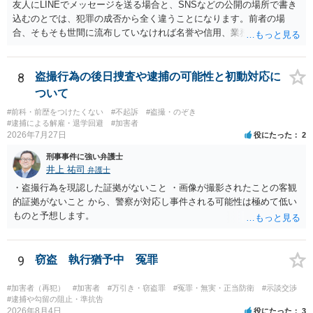
友人にLINEでメッセージを送る場合と、SNSなどの公開の場所で書き
込むのとでは、犯罪の成否から全く違うことになります。前者の場
合、そもそも世間に流布していなければ名誉や信用、業務にかかる犯
罪は成立しないことになります。
8
盗撮行為の後日捜査や逮捕の可能性と初動対応に
ついて
#前科・前歴をつけたくない
#不起訴
#盗撮・のぞき
#逮捕による解雇・退学回避
#加害者
2026年7月27日
役にたった
2
刑事事件に強い弁護士
井上 祐司
弁護士
・盗撮行為を現認した証拠がないこと ・画像が撮影されたことの客観
的証拠がないこと から、警察が対応し事件される可能性は極めて低い
ものと予想します。
9
窃盗 執行猶予中 冤罪
#加害者（再犯）
#加害者
#万引き・窃盗罪
#冤罪・無実・正当防衛
#示談交渉
#逮捕や勾留の阻止・準抗告
2026年8月4日
役にたった
3