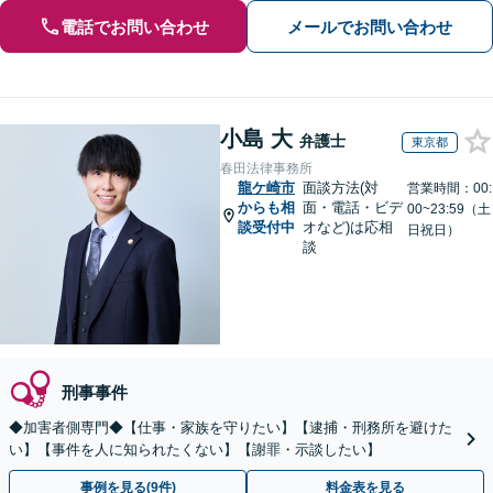
電話でお問い合わせ
メールでお問い合わせ
小島 大
弁護士
東京都
春田法律事務所
龍ケ崎市
面談方法(対
営業時間：00:
からも相
面・電話・ビデ
00~23:59（土
談受付中
オなど)は応相
日祝日）
談
刑事事件
◆加害者側専門◆【仕事・家族を守りたい】【逮捕・刑務所を避けた
い】【事件を人に知られたくない】【謝罪・示談したい】
事例を見る(9件)
料金表を見る