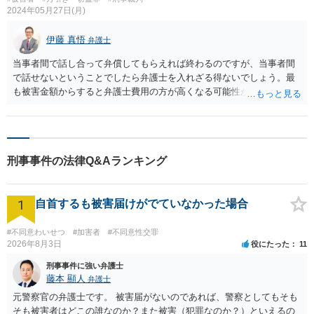
2024年05月27日(月)
伊藤 真悟
弁護士
当事者間で話し合って弁償してもらえれば終わるのですが、当事者間
で話せないということでしたら弁護士を入れざる得ないでしょう。最
も被害金額からすると弁護士費用の方が高くなる可能性が高いように
思います。
刑事事件の法律Q&Aランキング
1
自首するも被害届けがでていなかった場合
#不同意わいせつ
#加害者
#不同意性交罪
2026年8月3日
役にたった
11
刑事事件に強い弁護士
藤本 顯人
弁護士
元警察官の弁護士です。 被害届がないのであれば、警察としてもそも
そも被害者はどこの誰なのか？また被害（犯罪なのか？）といえるの