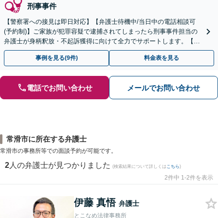
刑事事件
【警察署への接見は即日対応】【弁護士待機中/当日中の電話相談可
(予約制)】ご家族が犯罪容疑で逮捕されてしまったら刑事事件担当の
弁護士が身柄釈放・不起訴獲得に向けて全力でサポートします。【毎
月100名以上の相談実績】【東海エリア対応】
事例を見る(9件)
料金表を見る
電話でお問い合わせ
メールでお問い合わせ
常滑市に所在する弁護士
常滑市の事務所等での面談予約が可能です。
2
人の弁護士が見つかりました
(検索結果について詳しくは
こちら
)
2件中 1-2件を表示
伊藤 真悟
弁護士
とこなめ法律事務所