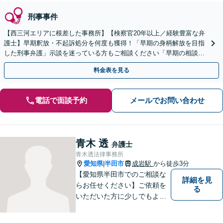
刑事事件
【西三河エリアに根差した事務所】【検察官20年以上／経験豊富な弁
護士】早期釈放・不起訴処分を何度も獲得！「早期の身柄解放を目指
した刑事弁護」示談を迷っている方もご相談ください「早期の相談で
結果が変わる」【当日/夜間/土日対応可】
料金表を見る
電話で面談予約
メールでお問い合わせ
青木 透
弁護士
青木透法律事務所
愛知県
半田市
成岩駅
から徒歩3分
|
【愛知県半田市でのご相談な
詳細を見
らお任せください】ご依頼を
る
いただいた方に少しでもよい
結果をもたらせるよう努力し
ていきたいと考えています。