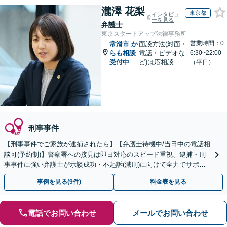
瀧澤 花梨
東京都
インタビュ
ーを見る
弁護士
東京スタートアップ法律事務所
営業時間：0
常滑市
か
面談方法(対面・
らも相談
電話・ビデオな
6:30~22:00
受付中
ど)は応相談
（平日）
刑事事件
【刑事事件でご家族が逮捕されたら】【弁護士待機中/当日中の電話相
談可(予約制)】警察署への接見は即日対応のスピード重視、逮捕・刑
事事件に強い弁護士が示談成功・不起訴(減刑)に向けて全力でサポー
トします。【加害者側の相談専門】
事例を見る(9件)
料金表を見る
電話でお問い合わせ
メールでお問い合わせ