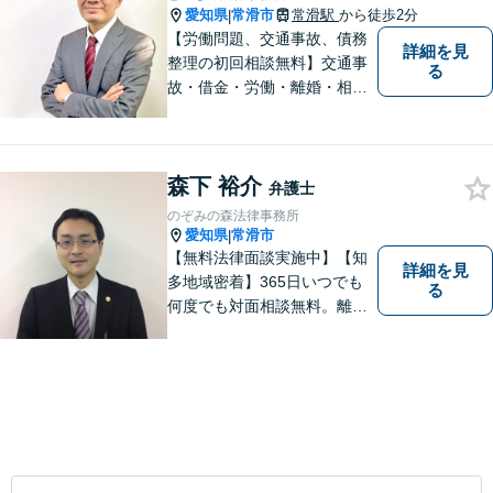
愛知県
常滑市
常滑駅
から徒歩2分
|
【労働問題、交通事故、債務
詳細を見
整理の初回相談無料】交通事
る
故・借金・労働・離婚・相続
問題が得意です。愛知県常滑
市、東海市、知多市、半田
市、大府市、武豊町、阿久比
森下 裕介
町、東浦町、美浜町、南知多
弁護士
町などでお困りの方がいまし
のぞみの森法律事務所
たらすぐにご相談ください。
愛知県
常滑市
|
【無料法律面談実施中】【知
詳細を見
多地域密着】365日いつでも
る
何度でも対面相談無料。離
婚・相続・交通事故・借金問
題等、お気軽にご相談くださ
い。