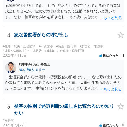
元警察官の弁護士です。 すでに犯人として特定されているので自首は
成立しませんが、任意での呼び出しなので逮捕はされないと思いま
す。 なお、被害者が財布を置き忘れ、その後にあなたがトイレに入
り、再び被害者がトイレに戻ったら財布が無かったような事情がある
と言い逃れはかなり厳しいものと思います。
4
急な警察署からの呼び出し
#冤罪・無実・正当防衛
#示談交渉
#痴漢・性犯罪
#加害者（未成年）
#逮捕や勾留の阻止・準抗告
#逮捕による解雇・退学回避
2026年7月16日
役にたった
8
刑事事件に強い弁護士
藤本 顯人
弁護士
・生活安全課からの電話 →痴漢捜査の部署です。 ・なぜ呼び出したの
か尋ねても電話では教えられませんとの事。 →事件捜査の場合にその
ように伝えます。 事前にヒントを与えると言い訳されるからです。 ・
満員電車の中でかなり女性と密着してしまった可能性があるとの心当
たり →やはり痴漢として疑われているのでは。 そもそも痴漢をやって
ないのであれば、何も疑われる筋合いは無いわけですし狼狽える必要
5
検事の性別で起訴判断の厳しさは変わるのか知り
はないですね。
たい
#被害者
2026年7月29日
役にたった
8