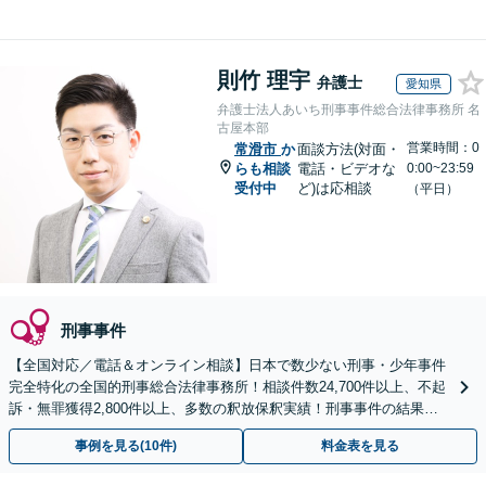
則竹 理宇
弁護士
愛知県
弁護士法人あいち刑事事件総合法律事務所 名
古屋本部
営業時間：0
常滑市
か
面談方法(対面・
らも相談
電話・ビデオな
0:00~23:59
受付中
ど)は応相談
（平日）
刑事事件
【全国対応／電話＆オンライン相談】日本で数少ない刑事・少年事件
完全特化の全国的刑事総合法律事務所！相談件数24,700件以上、不起
訴・無罪獲得2,800件以上、多数の釈放保釈実績！刑事事件の結果は
弁護士の腕次第で変わります【初回相談無料】
事例を見る(10件)
料金表を見る