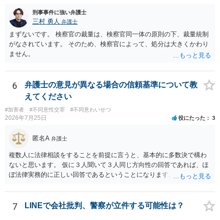
刑事事件に強い弁護士
三村 勇人
弁護士
まずないです。 検察官の裁量は、検察官同一体の原則の下、裁量統制
がなされています。 そのため、検察官によって、処分は大きくかわり
ません。
6
弁護士の意見が異なる場合の信頼基準について教
えてください
#加害者
#不同意性交罪
#不同意わいせつ
2026年7月25日
役にたった
3
匿名A
弁護士
複数人に法律相談をすることを前提に言うと、基本的に多数決で構わ
ないと思います。 仮に３人聞いて３人同じ方向性の回答であれば、ほ
ぼ法律実務的に正しい回答であるということになります。 ３人聞いて
２対１になった場合には、あと２人聞くのがよいと思われます。 ３対
２になった場合は、どちらも法律実務的にありえるということであ
り、３人の弁護士の中で、一番相性の良いいざというときに弁護を頼
7
LINEで会社批判、警察が立件する可能性は？
みたい弁護士を決め、その弁護士の発言を信じるということになりま