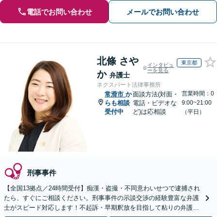
電話でお問い合わせ
メールでお問い合わせ
北條 さや
東京都
インタビュ
ーを見る
か
弁護士
ネクスパート法律事務所
営業時間：0
常滑市
か
面談方法(対面・
らも相談
電話・ビデオな
9:00~21:00
受付中
ど)は応相談
（平日）
刑事事件
【全国13拠点／24時間受付】痴漢・盗撮・不同意わいせつで逮捕され
たら、すぐにご相談ください。刑事事件の示談交渉の経験豊富な弁護
士がスピード対応します！不起訴・早期釈放を目指して粘りの弁護活