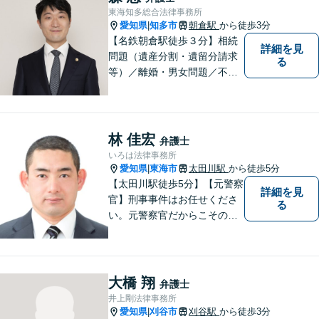
ートいたします！【ネット予
東海知多総合法律事務所
約可】【駐車場あり】【見積
愛知県
知多市
朝倉駅
から徒歩3分
|
無料】
【名鉄朝倉駅徒歩３分】相続
詳細を見
問題（遺産分割・遺留分請求
る
等）／離婚・男女問題／不動
産問題／交通事故に注力して
います（これらの分野は初回
３０分程度相談無料）。実績
多数。
林 佳宏
弁護士
いろは法律事務所
愛知県
東海市
太田川駅
から徒歩5分
|
【太田川駅徒歩5分】【元警察
詳細を見
官】刑事事件はお任せくださ
る
い。元警察官だからこその視
点で、有利な解決を目指しま
す。粘り強い交渉を行いま
す。相手側の無理難題に屈す
ることはございません。元警
大橋 翔
弁護士
察官の経験を活かした交通事
井上剛法律事務所
故事案対応もいたします。
愛知県
刈谷市
刈谷駅
から徒歩3分
|