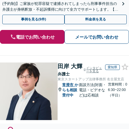
(予約制)】ご家族が犯罪容疑で逮捕されてしまったら刑事事件担当の
弁護士が身柄釈放・不起訴獲得に向けて全力でサポートします。【毎
月100名以上の相談実績】【全国対応】
事例を見る(9件)
料金表を見る
電話でお問い合わせ
メールでお問い合わせ
田岸 大輝
愛知県
インタビュ
ーを見る
弁護士
東京スタートアップ法律事務所 名古屋支店
営業時間：0
常滑市
か
面談方法(対面・
らも相談
電話・ビデオな
6:30~22:00
受付中
ど)は応相談
（平日）