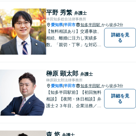
平野 秀繁
弁護士
半田知多総合法律事務所
愛知県
半田市
知多半田駅
から徒歩2分
|
【無料相談あり】交通事故、
詳細を見
相続、離婚に注力し実績多
る
数。「親切・丁寧」な対応
で、事務所が一丸となり全力
サポートします。【平日夜間
対応】【完全個室相談】
榊原 顕太郎
弁護士
榊原顕太郎法律事務所
愛知県
半田市
知多半田駅
から徒歩3分
|
【知多半田駅前】【初回無料
詳細を見
相談】【夜間・休日相談】弁
る
護士２３年目、企業法務／交
通事故／借金問題／離婚など
幅広いお困りごとを解決！中
小企業診断士の資格を持つ弁
護士が、事業経営を強力サポ
森 悠
弁護士