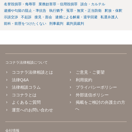
名誉毀損罪・侮辱罪
業務妨害罪・信用毀損罪
談合・カルテル
逮捕や勾留の阻止・準抗告
執行猶予
冤罪・無実・正当防衛
釈放・保釈
示談交渉
不起訴
接見・面会
逮捕による解雇・退学回避
私選弁護人
前科・前歴をつけたくない
刑事裁判
裁判員裁判
ココナラ法律相談について
ココナラ法律相談とは
ご意見・ご要望
法律Q&A
利用規約
法律相談コラム
プライバシーポリシー
ココナラとは
外部送信ポリシー
よくあるご質問
掲載をご検討の弁護士の方
へ
運営へのお問い合わせ
会社情報