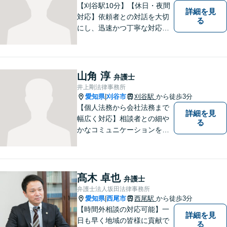
【刈谷駅10分】【休日・夜間
詳細を見
対応】依頼者との対話を大切
る
にし、迅速かつ丁寧な対応を
行っています。交通事故／不
動産／建築紛争／借金問題／
労働問題など幅広いリーガル
サービスを提供。【駐車場完
山角 淳
弁護士
備】
井上剛法律事務所
愛知県
刈谷市
刈谷駅
から徒歩3分
|
【個人法務から会社法務まで
詳細を見
幅広く対応】相談者との細や
る
かなコミュニケーションを大
切にし、親切・丁寧で分かり
やすい説明を心がけておりま
す。法律問題でお困りでした
ら、お早めにご相談くださ
髙木 卓也
弁護士
い。【JR在来線「刈谷駅」4
弁護士法人坂田法律事務所
分】【駐車場あり】
愛知県
西尾市
西尾駅
から徒歩3分
|
【時間外相談の対応可能】一
詳細を見
日も早く地域の皆様に貢献で
る