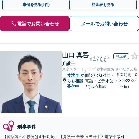
動を行います。
事例を見る(6件)
料金表を見る
電話でお問い合わせ
メールでお問い合わせ
山口 真吾
埼玉県
インタビュ
ーを見る
弁護士
東京スタートアップ法律事務所 さいたま支店
営業時間：0
常滑市
か
面談方法(対面・
らも相談
電話・ビデオな
6:30~22:00
受付中
ど)は応相談
（平日）
刑事事件
【警察署への接見は即日対応】【弁護士待機中/当日中の電話相談可