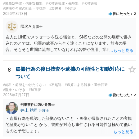
す。 その３人の中で「逮捕されない」と断言した弁護士には基本的に
#業務妨害罪・信用毀損罪
#名誉毀損罪・侮辱罪
#名誉毀損
委任しないほうがよいと思われます。 そもそも意見が分かれるような
#逮捕や勾留の阻止・準抗告
#加害者
#不起訴
2026年8月3日
役にたった
2
事案で、断言すること自体が不適切であるからです。 ただ、相談者が
弁護士に断言回答を求める気持ちがあるのは普通なので、その相談者
匿名A
の気持ちを理解した上で、「逮捕されてもすぐに（自ら）接見して、
弁護士
身柄解放手続きをします」とまで述べてくれるのであれば、その弁護
友人にLINEでメッセージを送る場合と、SNSなどの公開の場所で書き
士に予め費用の見積もりをしておいても良いかと思われます。
込むのとでは、犯罪の成否から全く違うことになります。前者の場
合、そもそも世間に流布していなければ名誉や信用、業務にかかる犯
罪は成立しないことになります。
8
盗撮行為の後日捜査や逮捕の可能性と初動対応に
ついて
#前科・前歴をつけたくない
#不起訴
#逮捕による解雇・退学回避
#盗撮・のぞき
#加害者
2026年7月27日
役にたった
2
刑事事件に強い弁護士
井上 祐司
弁護士
・盗撮行為を現認した証拠がないこと ・画像が撮影されたことの客観
的証拠がないこと から、警察が対応し事件される可能性は極めて低い
ものと予想します。