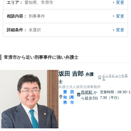
エリア
愛知県、常滑市
変更
相談内容
刑事事件
変更
詳細条件
未選択
変更
常滑市から近い刑事事件に強い弁護士
坂田 吉郎
弁護
インタビューを見
る
士
弁護士法人坂田法律事務所
愛
西
西尾駅
か
営業時間：08:30~1
知
尾
|
7:30（平日）
ら徒歩3分
県
市