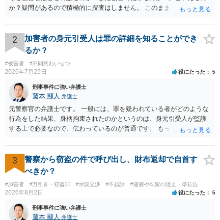
か？疑問があるので積極的に捜査はしません。 このまま女性から警察
への届出がなければ何事もなく終わると思います。
2
加害者の身元引受人は罪の詳細を知ることができ
るか？
#被害者
#不同意わいせつ
2026年7月25日
役にたった
5
刑事事件に強い弁護士
藤本 顯人
弁護士
元警察官の弁護士です。 一般には、罪を疑われている者がどのような
行為をした結果、身柄拘束されたのかというのは、身元引受人が監護
する上で必要なので、伝わっているのが普通です。 もっとも、事実関
係が異性トラブルのような内容ですと、多少事実が異なって伝わって
いたり、省略されていることもありうるかなとは思います。
3
警察から窃盗の件で呼び出し、財布返却で自首す
べきか？
#加害者
#万引き・窃盗罪
#示談交渉
#不起訴
#逮捕や勾留の阻止・準抗告
2026年8月2日
役にたった
5
刑事事件に強い弁護士
藤本 顯人
弁護士