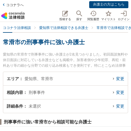
弁護士の方はこちら
ココナラへ
投稿する
探す
閲覧履歴
マイリスト
ログイン
ココナラ法律相談
愛知県で法律相談できる弁護士
常滑市で法律相談で
常滑市の刑事事件に強い弁護士
愛知県の常滑市で刑事事件に強い弁護士が2名見つかりました。初回面談無料や
休日面談に対応している弁護士なども掲載中。加害者側や少年犯罪、再犯・前
科あり等の細かな分野での絞り込み検索もでき便利です。特にとこなめ法律事
務所の伊藤 真悟弁護士やのぞみの森法律事務所の森下 裕介弁護士のプロフィー
ル情報や弁護士費用、強みなどが注目されています。『常滑市で土日や夜間に
エリア
愛知県、常滑市
変更
発生した刑事事件のトラブルを今すぐに弁護士に相談したい』『刑事事件のト
ラブル解決の実績豊富な近くの弁護士を検索したい』『初回相談無料で刑事事
相談内容
刑事事件
変更
件を法律相談できる常滑市内の弁護士に相談予約したい』などでお困りの相談
者さんにおすすめです。
詳細条件
未選択
変更
刑事事件に強い常滑市から相談可能な弁護士