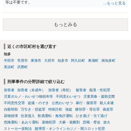
等は不要です。
もっとみる
近くの市区町村を選び直す
知多
半田市
常滑市
東海市
大府市
知多市
阿久比町
東浦町
南知多町
美浜町
武豊町
刑事事件の分野詳細で絞り込む
加害者
加害者（未成年）
加害者（再犯）
被害者
痴漢・性犯罪
児童ポルノ・わいせつ物頒布等
不同意わいせつ
児童買春・援助交際
不同意性交罪
盗撮・のぞき
公然わいせつ
暴行・傷害罪
殺人未遂
自殺幇助
万引き・窃盗罪
特殊詐欺
強盗
横領罪・背任罪
偽造罪
器物損壊
住居侵入
飲酒運転・無免許運転
ひき逃げ・当て逃げ
危険運転・あおり運転
薬物犯罪
大麻・覚醒剤
恐喝・脅迫
放火
ストーカー規制法
賭博罪・オンラインカジノ・闇スロット犯罪