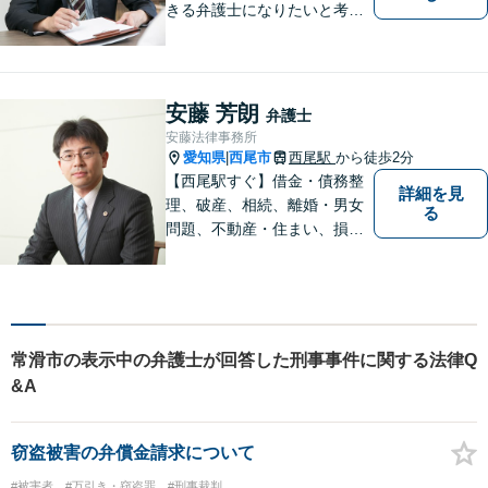
きる弁護士になりたいと考え
ておりますので宜しくお願い
いたします。【名鉄西尾駅か
ら徒歩3分】お気軽にご相談く
ださい
安藤 芳朗
弁護士
安藤法律事務所
愛知県
西尾市
西尾駅
から徒歩2分
|
【西尾駅すぐ】借金・債務整
詳細を見
理、破産、相続、離婚・男女
る
問題、不動産・住まい、損害
賠償など、様々な問題に対応
します。地域に根差した法律
事務所。【個室対応】
常滑市の表示中の弁護士が回答した刑事事件に関する法律Q
&A
窃盗被害の弁償金請求について
#被害者
#万引き・窃盗罪
#刑事裁判