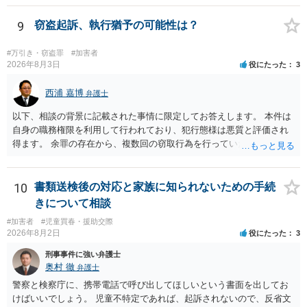
9
窃盗起訴、執行猶予の可能性は？
#万引き・窃盗罪
#加害者
2026年8月3日
役にたった
3
西浦 嘉博
弁護士
以下、相談の背景に記載された事情に限定してお答えします。 本件は
自身の職務権限を利用して行われており、犯行態様は悪質と評価され
得ます。 余罪の存在から、複数回の窃取行為を行っていたことも悪質
性に加味されます。 また、被害額も窃盗事案としては多額の部類に入
ると思われます。 他方、余罪を含めた全額を弁済していることは、被
害者の経済的損害の回復として有利に斟酌されます。 また、前科前歴
10
書類送検後の対応と家族に知られないための手続
を有しないことも、規範意識が鈍磨しきっているとまでは言えず、有
きについて相談
利な点です。 その他、家族の監督等の情状証拠を適切に提出すること
#加害者
#児童買春・援助交際
で、私見ですが、執行猶予判決を視野に入れることが可能な事案と思
2026年8月2日
役にたった
3
われます。 上記、一つの意見として参考ください。
刑事事件に強い弁護士
奥村 徹
弁護士
警察と検察庁に、携帯電話で呼び出してほしいという書面を出してお
けばいいでしょう。 児童不特定であれば、起訴されないので、反省文