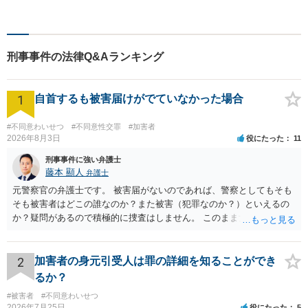
相談ください。
刑事事件の法律Q&Aランキング
1
自首するも被害届けがでていなかった場合
#不同意わいせつ
#不同意性交罪
#加害者
2026年8月3日
役にたった
11
刑事事件に強い弁護士
藤本 顯人
弁護士
元警察官の弁護士です。 被害届がないのであれば、警察としてもそも
そも被害者はどこの誰なのか？また被害（犯罪なのか？）といえるの
か？疑問があるので積極的に捜査はしません。 このまま女性から警察
への届出がなければ何事もなく終わると思います。
2
加害者の身元引受人は罪の詳細を知ることができ
るか？
#被害者
#不同意わいせつ
2026年7月25日
役にたった
5