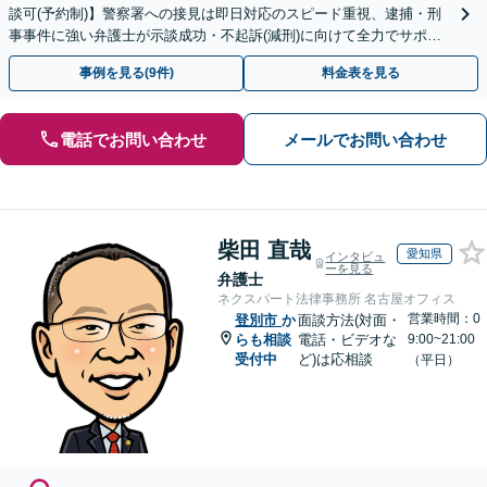
談可(予約制)】警察署への接見は即日対応のスピード重視、逮捕・刑
事事件に強い弁護士が示談成功・不起訴(減刑)に向けて全力でサポー
トします。【加害者側の相談専門】
事例を見る(9件)
料金表を見る
電話でお問い合わせ
メールでお問い合わせ
柴田 直哉
愛知県
インタビュ
ーを見る
弁護士
ネクスパート法律事務所 名古屋オフィス
営業時間：0
登別市
か
面談方法(対面・
らも相談
電話・ビデオな
9:00~21:00
受付中
ど)は応相談
（平日）