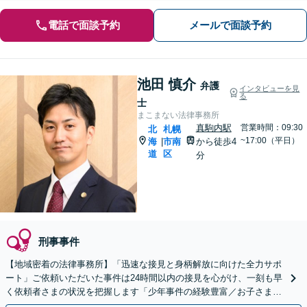
電話で面談予約
メールで面談予約
池田 慎介
弁護
インタビューを見
る
士
まこまない法律事務所
真駒内駅
営業時間：09:30
北
札幌
~17:00（平日）
海
市南
から徒歩4
|
道
区
分
刑事事件
【地域密着の法律事務所】「迅速な接見と身柄解放に向けた全力サポ
ート」ご依頼いただいた事件は24時間以内の接見を心がけ、一刻も早
く依頼者さまの状況を把握します「少年事件の経験豊富／お子さまの
将来に不安を感じられている親御さまもぜひご相談を」