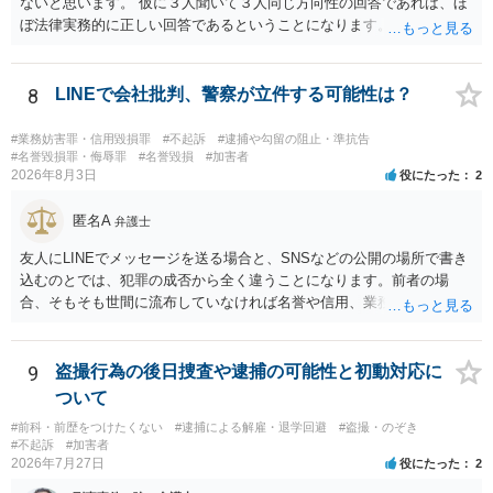
ないと思います。 仮に３人聞いて３人同じ方向性の回答であれば、ほ
ぼ法律実務的に正しい回答であるということになります。 ３人聞いて
２対１になった場合には、あと２人聞くのがよいと思われます。 ３対
２になった場合は、どちらも法律実務的にありえるということであ
り、３人の弁護士の中で、一番相性の良いいざというときに弁護を頼
8
LINEで会社批判、警察が立件する可能性は？
みたい弁護士を決め、その弁護士の発言を信じるということになりま
す。 その３人の中で「逮捕されない」と断言した弁護士には基本的に
#業務妨害罪・信用毀損罪
#不起訴
#逮捕や勾留の阻止・準抗告
委任しないほうがよいと思われます。 そもそも意見が分かれるような
#名誉毀損罪・侮辱罪
#名誉毀損
#加害者
2026年8月3日
役にたった
2
事案で、断言すること自体が不適切であるからです。 ただ、相談者が
弁護士に断言回答を求める気持ちがあるのは普通なので、その相談者
匿名A
の気持ちを理解した上で、「逮捕されてもすぐに（自ら）接見して、
弁護士
身柄解放手続きをします」とまで述べてくれるのであれば、その弁護
友人にLINEでメッセージを送る場合と、SNSなどの公開の場所で書き
士に予め費用の見積もりをしておいても良いかと思われます。
込むのとでは、犯罪の成否から全く違うことになります。前者の場
合、そもそも世間に流布していなければ名誉や信用、業務にかかる犯
罪は成立しないことになります。
9
盗撮行為の後日捜査や逮捕の可能性と初動対応に
ついて
#前科・前歴をつけたくない
#逮捕による解雇・退学回避
#盗撮・のぞき
#不起訴
#加害者
2026年7月27日
役にたった
2