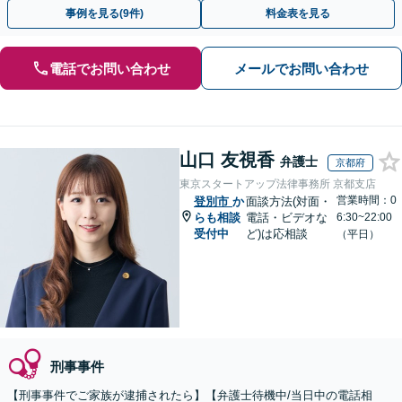
ト」「任意取調べにも対応」
事例を見る(9件)
料金表を見る
電話でお問い合わせ
メールでお問い合わせ
山口 友視香
弁護士
京都府
東京スタートアップ法律事務所 京都支店
営業時間：0
登別市
か
面談方法(対面・
らも相談
電話・ビデオな
6:30~22:00
受付中
ど)は応相談
（平日）
刑事事件
【刑事事件でご家族が逮捕されたら】【弁護士待機中/当日中の電話相