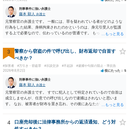
刑事事件に強い弁護士
藤本 顯人
弁護士
元警察官の弁護士です。 一般には、罪を疑われている者がどのような
行為をした結果、身柄拘束されたのかというのは、身元引受人が監護
する上で必要なので、伝わっているのが普通です。 もっとも、事実関
係が異性トラブルのような内容ですと、多少事実が異なって伝わって
いたり、省略されていることもありうるかなとは思います。
3
警察から窃盗の件で呼び出し、財布返却で自首す
べきか？
#加害者
#万引き・窃盗罪
#示談交渉
#不起訴
#逮捕や勾留の阻止・準抗告
2026年8月2日
役にたった
5
刑事事件に強い弁護士
藤本 顯人
弁護士
元警察官の弁護士です。 すでに犯人として特定されているので自首は
成立しませんが、任意での呼び出しなので逮捕はされないと思いま
す。 なお、被害者が財布を置き忘れ、その後にあなたがトイレに入
り、再び被害者がトイレに戻ったら財布が無かったような事情がある
と言い逃れはかなり厳しいものと思います。
4
口座売却後に法律事務所からの返済通知、どう対
処すべきか？