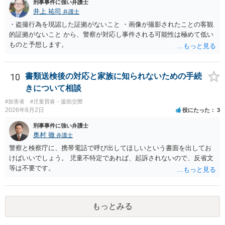
刑事事件に強い弁護士
井上 祐司
弁護士
・盗撮行為を現認した証拠がないこと ・画像が撮影されたことの客観
的証拠がないこと から、警察が対応し事件される可能性は極めて低い
ものと予想します。
10
書類送検後の対応と家族に知られないための手続
きについて相談
#加害者
#児童買春・援助交際
2026年8月2日
役にたった
3
刑事事件に強い弁護士
奥村 徹
弁護士
警察と検察庁に、携帯電話で呼び出してほしいという書面を出してお
けばいいでしょう。 児童不特定であれば、起訴されないので、反省文
等は不要です。
もっとみる