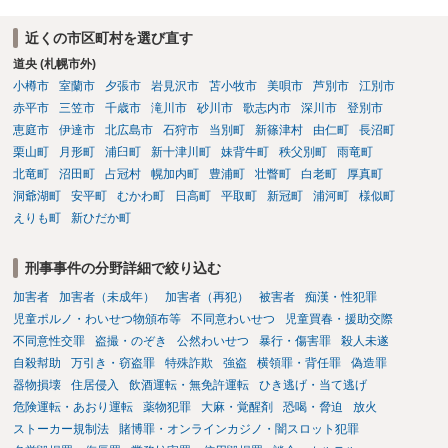
近くの市区町村を選び直す
道央 (札幌市外)
小樽市
室蘭市
夕張市
岩見沢市
苫小牧市
美唄市
芦別市
江別市
赤平市
三笠市
千歳市
滝川市
砂川市
歌志内市
深川市
登別市
恵庭市
伊達市
北広島市
石狩市
当別町
新篠津村
由仁町
長沼町
栗山町
月形町
浦臼町
新十津川町
妹背牛町
秩父別町
雨竜町
北竜町
沼田町
占冠村
幌加内町
豊浦町
壮瞥町
白老町
厚真町
洞爺湖町
安平町
むかわ町
日高町
平取町
新冠町
浦河町
様似町
えりも町
新ひだか町
刑事事件の分野詳細で絞り込む
加害者
加害者（未成年）
加害者（再犯）
被害者
痴漢・性犯罪
児童ポルノ・わいせつ物頒布等
不同意わいせつ
児童買春・援助交際
不同意性交罪
盗撮・のぞき
公然わいせつ
暴行・傷害罪
殺人未遂
自殺幇助
万引き・窃盗罪
特殊詐欺
強盗
横領罪・背任罪
偽造罪
器物損壊
住居侵入
飲酒運転・無免許運転
ひき逃げ・当て逃げ
危険運転・あおり運転
薬物犯罪
大麻・覚醒剤
恐喝・脅迫
放火
ストーカー規制法
賭博罪・オンラインカジノ・闇スロット犯罪