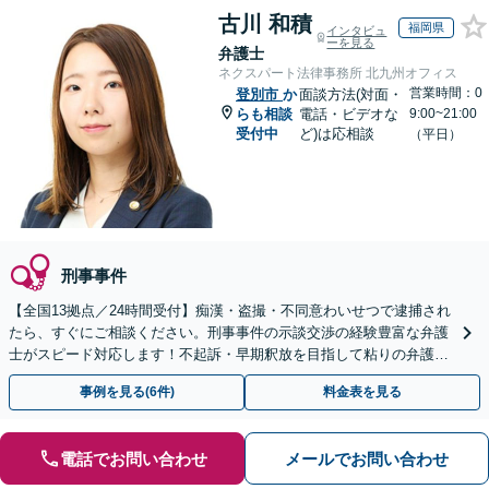
古川 和積
福岡県
インタビュ
ーを見る
弁護士
ネクスパート法律事務所 北九州オフィス
営業時間：0
登別市
か
面談方法(対面・
らも相談
電話・ビデオな
9:00~21:00
受付中
ど)は応相談
（平日）
刑事事件
【全国13拠点／24時間受付】痴漢・盗撮・不同意わいせつで逮捕され
たら、すぐにご相談ください。刑事事件の示談交渉の経験豊富な弁護
士がスピード対応します！不起訴・早期釈放を目指して粘りの弁護活
動を行います。
事例を見る(6件)
料金表を見る
電話でお問い合わせ
メールでお問い合わせ