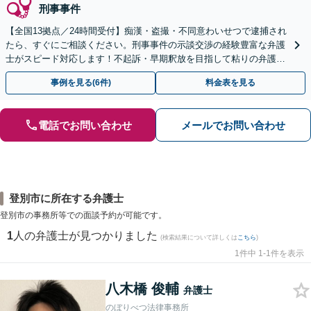
刑事事件
【全国13拠点／24時間受付】痴漢・盗撮・不同意わいせつで逮捕され
たら、すぐにご相談ください。刑事事件の示談交渉の経験豊富な弁護
士がスピード対応します！不起訴・早期釈放を目指して粘りの弁護活
動を行います。
事例を見る(6件)
料金表を見る
電話でお問い合わせ
メールでお問い合わせ
登別市に所在する弁護士
登別市の事務所等での面談予約が可能です。
1
人の弁護士が見つかりました
(検索結果について詳しくは
こちら
)
1件中 1-1件を表示
八木橋 俊輔
弁護士
のぼりべつ法律事務所