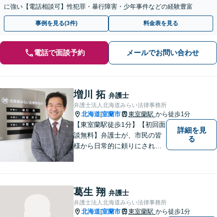
に強い【電話相談可】性犯罪・暴行障害・少年事件などの経験豊富
事例を見る(3件)
料金表を見る
電話で面談予約
メールでお問い合わせ
増川 拓
弁護士
弁護士法人北海道みらい法律事務所
北海道
室蘭市
東室蘭駅
から徒歩1分
|
【東室蘭駅徒歩1分】【初回面
詳細を見
談無料】弁護士が、市民の皆
る
様から日常的に頼りにされる
存在になる社会を目指して、
日々精進してまいります。皆
様のトラブルを解決し、明る
い未来へと導きます。お気軽
葛生 翔
弁護士
にご相談ください。【駐車場
弁護士法人北海道みらい法律事務所
あり】
北海道
室蘭市
東室蘭駅
から徒歩1分
|