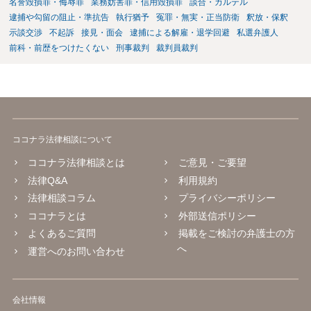
名誉毀損罪・侮辱罪
業務妨害罪・信用毀損罪
談合・カルテル
逮捕や勾留の阻止・準抗告
執行猶予
冤罪・無実・正当防衛
釈放・保釈
示談交渉
不起訴
接見・面会
逮捕による解雇・退学回避
私選弁護人
前科・前歴をつけたくない
刑事裁判
裁判員裁判
ココナラ法律相談について
ココナラ法律相談とは
ご意見・ご要望
法律Q&A
利用規約
法律相談コラム
プライバシーポリシー
ココナラとは
外部送信ポリシー
よくあるご質問
掲載をご検討の弁護士の方
へ
運営へのお問い合わせ
会社情報