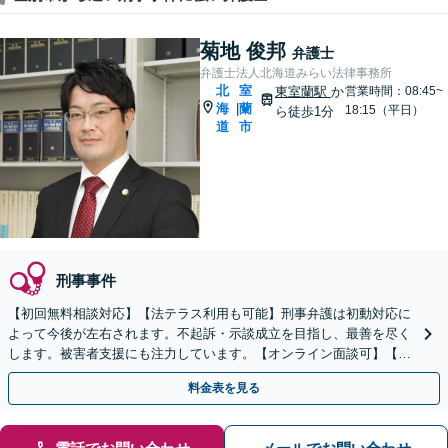
菊地 俊邦
弁護士
弁護士法人北海道みらい法律事務所
北
室
東室蘭駅
か
営業時間：08:45~
海
蘭
|
18:15（平日）
ら徒歩1分
道
市
刑事事件
【初回無料相談対応】【法テラス利用も可能】刑事弁護は初動対応に
よって今後が左右されます。不起訴・示談成立を目指し、最善を尽く
します。被害者支援にも注力しています。【オンライン面談可】【完
全個室で相談可】【東室蘭駅1分】
料金表を見る