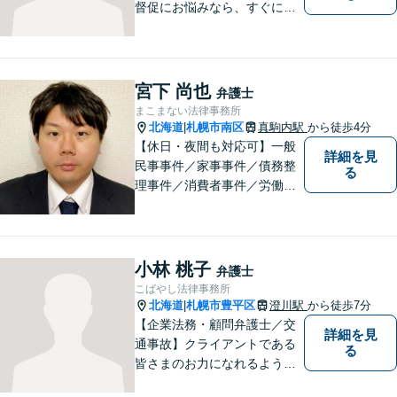
督促にお悩みなら、すぐにご
相談下さい！豊富な経験を活
かし、最適な解決方法をご提
案します。任意整理／自己破
産の解決実績多数！【千歳駅
宮下 尚也
弁護士
徒歩２分】【分割払い可】
まこまない法律事務所
北海道
札幌市南区
真駒内駅
から徒歩4分
|
【休日・夜間も対応可】一般
詳細を見
民事事件／家事事件／債務整
る
理事件／消費者事件／労働事
件／刑事事件／会社関係など
幅広く対応いたします。費用
も丁寧にご説明。一人で悩み
を抱え込まず、まずは一度ご
小林 桃子
弁護士
相談ください！
こばやし法律事務所
北海道
札幌市豊平区
澄川駅
から徒歩7分
|
【企業法務・顧問弁護士／交
詳細を見
通事故】クライアントである
る
皆さまのお力になれるよう全
力を尽くします。お気軽にお