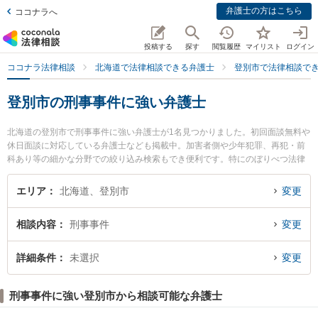
弁護士の方はこちら
ココナラへ
投稿する
探す
閲覧履歴
マイリスト
ログイン
ココナラ法律相談
北海道で法律相談できる弁護士
登別市で法律相談で
登別市の刑事事件に強い弁護士
北海道の登別市で刑事事件に強い弁護士が1名見つかりました。初回面談無料や
休日面談に対応している弁護士なども掲載中。加害者側や少年犯罪、再犯・前
科あり等の細かな分野での絞り込み検索もでき便利です。特にのぼりべつ法律
事務所の八木橋 俊輔弁護士のプロフィール情報や弁護士費用、強みなどが注目
されています。『登別市で土日や夜間に発生した刑事事件のトラブルを今すぐ
エリア
北海道、登別市
変更
に弁護士に相談したい』『刑事事件のトラブル解決の実績豊富な近くの弁護士
を検索したい』『初回相談無料で刑事事件を法律相談できる登別市内の弁護士
相談内容
刑事事件
変更
に相談予約したい』などでお困りの相談者さんにおすすめです。
詳細条件
未選択
変更
刑事事件に強い登別市から相談可能な弁護士