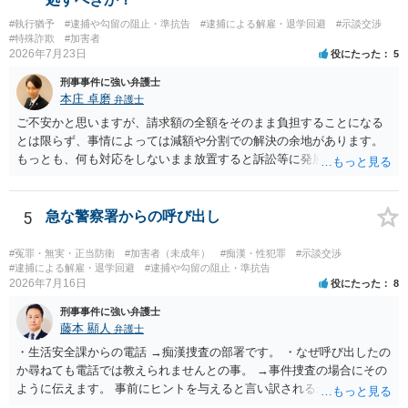
#執行猶予
#逮捕や勾留の阻止・準抗告
#逮捕による解雇・退学回避
#示談交渉
#特殊詐欺
#加害者
2026年7月23日
役にたった
5
刑事事件に強い弁護士
本庄 卓磨
弁護士
ご不安かと思いますが、請求額の全額をそのまま負担することになる
とは限らず、事情によっては減額や分割での解決の余地があります。
もっとも、何も対応をしないまま放置すると訴訟等に発展してしまう
可能性がありますので、お早めに弁護士にご相談されることをおすす
めします。
5
急な警察署からの呼び出し
#冤罪・無実・正当防衛
#加害者（未成年）
#痴漢・性犯罪
#示談交渉
#逮捕による解雇・退学回避
#逮捕や勾留の阻止・準抗告
2026年7月16日
役にたった
8
刑事事件に強い弁護士
藤本 顯人
弁護士
・生活安全課からの電話 →痴漢捜査の部署です。 ・なぜ呼び出したの
か尋ねても電話では教えられませんとの事。 →事件捜査の場合にその
ように伝えます。 事前にヒントを与えると言い訳されるからです。 ・
満員電車の中でかなり女性と密着してしまった可能性があるとの心当