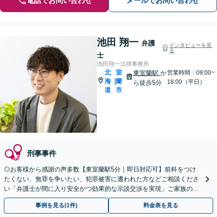
電話でお問い合わせ
メールでお問い合わせ
池田 翔一
弁護
インタビューを見
る
士
池田翔一法律事務所
北
室
東室蘭駅
か
営業時間：09:00~
海
蘭
|
18:00（平日）
ら徒歩5分
道
市
刑事事件
◎お客様から感謝の声多数【東室蘭駅5分｜即日対応可】前科をつけ
たくない、無罪を争いたい、犯罪被害に遭われた方などご相談くださ
い「弁護士が間に入り安全かつ効果的な示談交渉を実現」ご家族の方
へ／逮捕の連絡を受けたらすぐにご連絡を【夜間相談可】
事例を見る(1件)
料金表を見る