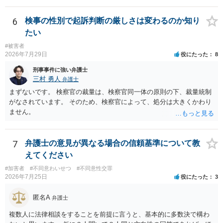
たり →やはり痴漢として疑われているのでは。 そもそも痴漢をやって
ないのであれば、何も疑われる筋合いは無いわけですし狼狽える必要
6
検事の性別で起訴判断の厳しさは変わるのか知り
はないですね。
たい
#被害者
2026年7月29日
役にたった
8
刑事事件に強い弁護士
三村 勇人
弁護士
まずないです。 検察官の裁量は、検察官同一体の原則の下、裁量統制
がなされています。 そのため、検察官によって、処分は大きくかわり
ません。
7
弁護士の意見が異なる場合の信頼基準について教
えてください
#加害者
#不同意わいせつ
#不同意性交罪
2026年7月25日
役にたった
3
匿名A
弁護士
複数人に法律相談をすることを前提に言うと、基本的に多数決で構わ