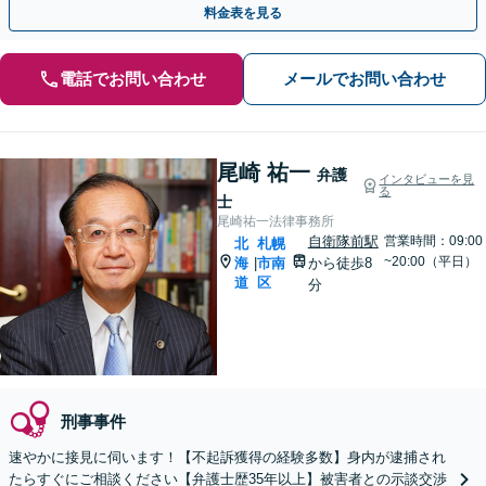
料金表を見る
電話でお問い合わせ
メールでお問い合わせ
尾崎 祐一
弁護
インタビューを見
る
士
尾崎祐一法律事務所
自衛隊前駅
営業時間：09:00
北
札幌
~20:00（平日）
海
市南
から徒歩8
|
道
区
分
刑事事件
速やかに接見に伺います！【不起訴獲得の経験多数】身内が逮捕され
たらすぐにご相談ください【弁護士歴35年以上】被害者との示談交渉