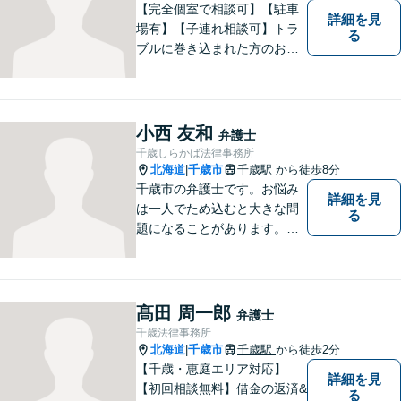
【完全個室で相談可】【駐車
詳細を見
場有】【子連れ相談可】トラ
る
ブルに巻き込まれた方のお力
になれるよう日々邁進してお
ります。地域の皆様のより明
るい「みらい」の実現の一助
になれればと思っております
小西 友和
弁護士
ので、どうぞお気軽にご相談
千歳しらかば法律事務所
ください。
北海道
千歳市
千歳駅
から徒歩8分
|
千歳市の弁護士です。お悩み
詳細を見
は一人でため込むと大きな問
る
題になることがあります。ぜ
ひ他の人に話すようにしてく
ださい。ご相談お待ちしてお
ります。
髙田 周一郎
弁護士
千歳法律事務所
北海道
千歳市
千歳駅
から徒歩2分
|
【千歳・恵庭エリア対応】
詳細を見
【初回相談無料】借金の返済&
る