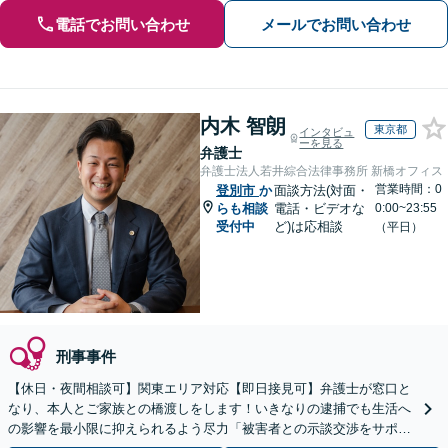
電話でお問い合わせ
メールでお問い合わせ
内木 智朗
東京都
インタビュ
ーを見る
弁護士
弁護士法人若井綜合法律事務所 新橋オフィス
営業時間：0
登別市
か
面談方法(対面・
らも相談
電話・ビデオな
0:00~23:55
受付中
ど)は応相談
（平日）
刑事事件
【休日・夜間相談可】関東エリア対応【即日接見可】弁護士が窓口と
なり、本人とご家族との橋渡しをします！いきなりの逮捕でも生活へ
の影響を最小限に抑えられるよう尽力「被害者との示談交渉をサポー