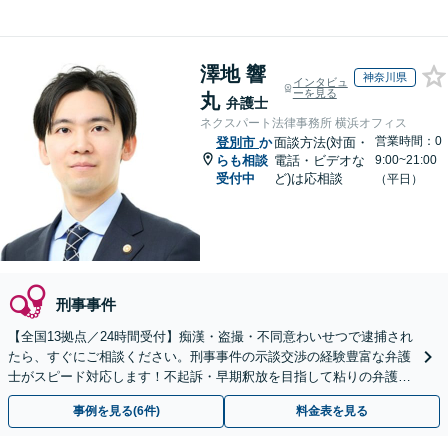
澤地 響
神奈川県
インタビュ
ーを見る
丸
弁護士
ネクスパート法律事務所 横浜オフィス
営業時間：0
登別市
か
面談方法(対面・
らも相談
電話・ビデオな
9:00~21:00
受付中
ど)は応相談
（平日）
刑事事件
【全国13拠点／24時間受付】痴漢・盗撮・不同意わいせつで逮捕され
たら、すぐにご相談ください。刑事事件の示談交渉の経験豊富な弁護
士がスピード対応します！不起訴・早期釈放を目指して粘りの弁護活
動を行います。
事例を見る(6件)
料金表を見る