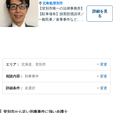
北海道
登別市
|
【登別市唯一の法律事務所】
詳細を見
【駐車場有】損害賠償請求／
る
一般民事／家事事件など、幅
広いお困りごとに対応可能！
地域の方々の悩みトラブルを
解決し、明るく活気のある地
域づくりに貢献いたします。
小さなお困りごとでも、お早
めにご相談ください！
エリア
北海道、登別市
変更
相談内容
刑事事件
変更
詳細条件
未選択
変更
登別市から近い刑事事件に強い弁護士