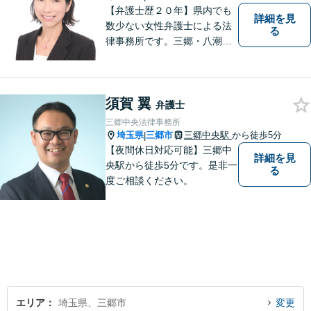
【弁護士歴２０年】県内でも
詳細を見
数少ない女性弁護士による法
る
律事務所です。三郷・八潮・
草加・吉川で多数の解決事例
あり。【三郷駅6分】【子連れ
相談可】【完全個室で相談】
須賀 翼
弁護士
三郷中央法律事務所
埼玉県
三郷市
三郷中央駅
から徒歩5分
|
【夜間休日対応可能】三郷中
詳細を見
央駅から徒歩5分です。是非一
る
度ご相談ください。
エリア
埼玉県、三郷市
変更