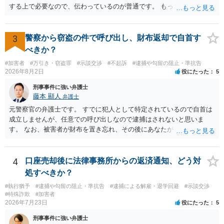
する上で必要なので、伝わっているのが普通です。 もっとも、事実関
係が異性トラブルのような内容ですと、多少事実が異なって伝わって
いたり、省略されていることもありうるかなとは思います。
3
警察から窃盗の件で呼び出し、財布返却で自首す
べきか？
#加害者
#万引き・窃盗罪
#示談交渉
#不起訴
#逮捕や勾留の阻止・準抗告
2026年8月2日
役にたった
5
刑事事件に強い弁護士
藤本 顯人
弁護士
元警察官の弁護士です。 すでに犯人として特定されているので自首は
成立しませんが、任意での呼び出しなので逮捕はされないと思いま
す。 なお、被害者が財布を置き忘れ、その後にあなたがトイレに入
り、再び被害者がトイレに戻ったら財布が無かったような事情がある
と言い逃れはかなり厳しいものと思います。
4
口座売却後に法律事務所からの返済通知、どう対
処すべきか？
#執行猶予
#逮捕や勾留の阻止・準抗告
#逮捕による解雇・退学回避
#示談交渉
#特殊詐欺
#加害者
2026年7月23日
役にたった
5
刑事事件に強い弁護士