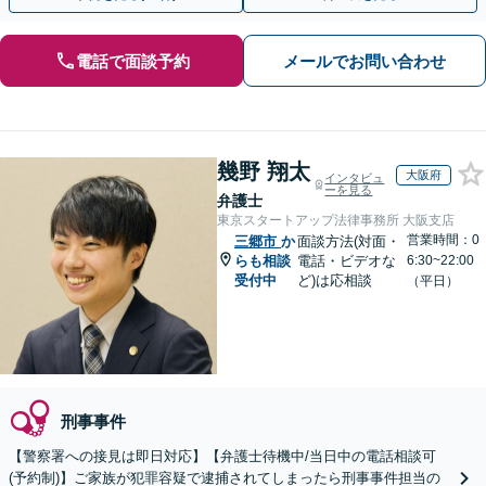
電話で面談予約
メールでお問い合わせ
幾野 翔太
大阪府
インタビュ
ーを見る
弁護士
東京スタートアップ法律事務所 大阪支店
営業時間：0
三郷市
か
面談方法(対面・
らも相談
電話・ビデオな
6:30~22:00
受付中
ど)は応相談
（平日）
刑事事件
【警察署への接見は即日対応】【弁護士待機中/当日中の電話相談可
(予約制)】ご家族が犯罪容疑で逮捕されてしまったら刑事事件担当の