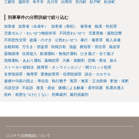
三郷市
蓮田市
幸手市
吉川市
白岡市
宮代町
杉戸町
松伏町
刑事事件の分野詳細で絞り込む
加害者
加害者（未成年）
加害者（再犯）
被害者
痴漢・性犯罪
児童ポルノ・わいせつ物頒布等
不同意わいせつ
児童買春・援助交際
不同意性交罪
盗撮・のぞき
公然わいせつ
暴行・傷害罪
殺人未遂
自殺幇助
万引き・窃盗罪
特殊詐欺
強盗
横領罪・背任罪
偽造罪
器物損壊
住居侵入
飲酒運転・無免許運転
ひき逃げ・当て逃げ
危険運転・あおり運転
薬物犯罪
大麻・覚醒剤
恐喝・脅迫
放火
ストーカー規制法
賭博罪・オンラインカジノ・闇スロット犯罪
名誉毀損罪・侮辱罪
業務妨害罪・信用毀損罪
談合・カルテル
逮捕や勾留の阻止・準抗告
執行猶予
冤罪・無実・正当防衛
釈放・保釈
示談交渉
不起訴
接見・面会
逮捕による解雇・退学回避
私選弁護人
前科・前歴をつけたくない
刑事裁判
裁判員裁判
ココナラ法律相談について