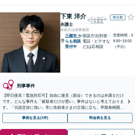
下東 洋介
東京都
インタビュ
ーを見る
弁護士
柊南天法律事務所
営業時間：0
三郷市
か
面談方法(対面・
らも相談
電話・ビデオな
9:00~18:00
受付中
ど)は応相談
（平日）
刑事事件
【即日接見！緊急対応可】自由に接見（面会）できるのは弁護士だけ
です。どんな事件も「被疑者だけが悪い」事件はないと考えておりま
す。「示談交渉に強い」常に依頼者さまの立場に立ち、早期身柄開放
を目指します【休日・夜間相談可】【東池袋駅5分】
事例を見る(3件)
料金表を見る