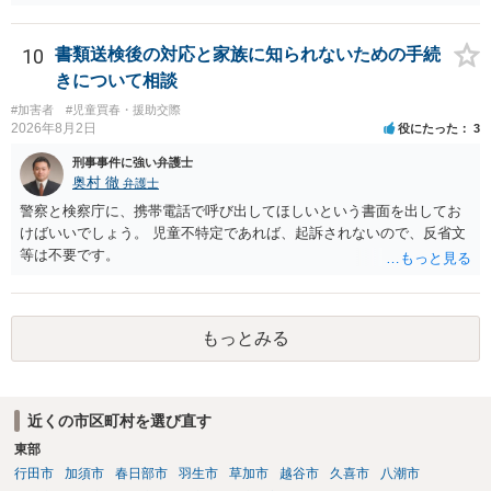
10
書類送検後の対応と家族に知られないための手続
きについて相談
#加害者
#児童買春・援助交際
2026年8月2日
役にたった
3
刑事事件に強い弁護士
奥村 徹
弁護士
警察と検察庁に、携帯電話で呼び出してほしいという書面を出してお
けばいいでしょう。 児童不特定であれば、起訴されないので、反省文
等は不要です。
もっとみる
近くの市区町村を選び直す
東部
行田市
加須市
春日部市
羽生市
草加市
越谷市
久喜市
八潮市