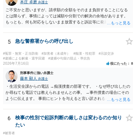
本庄 卓磨
弁護士
ご不安かと思いますが、請求額の全額をそのまま負担することになる
とは限らず、事情によっては減額や分割での解決の余地があります。
もっとも、何も対応をしないまま放置すると訴訟等に発展してしまう
可能性がありますので、お早めに弁護士にご相談されることをおすす
めします。
5
急な警察署からの呼び出し
#冤罪・無実・正当防衛
#加害者（未成年）
#痴漢・性犯罪
#示談交渉
#逮捕による解雇・退学回避
#逮捕や勾留の阻止・準抗告
2026年7月16日
役にたった
8
刑事事件に強い弁護士
藤本 顯人
弁護士
・生活安全課からの電話 →痴漢捜査の部署です。 ・なぜ呼び出したの
か尋ねても電話では教えられませんとの事。 →事件捜査の場合にその
ように伝えます。 事前にヒントを与えると言い訳されるからです。 ・
満員電車の中でかなり女性と密着してしまった可能性があるとの心当
たり →やはり痴漢として疑われているのでは。 そもそも痴漢をやって
ないのであれば、何も疑われる筋合いは無いわけですし狼狽える必要
6
検事の性別で起訴判断の厳しさは変わるのか知り
はないですね。
たい
#被害者