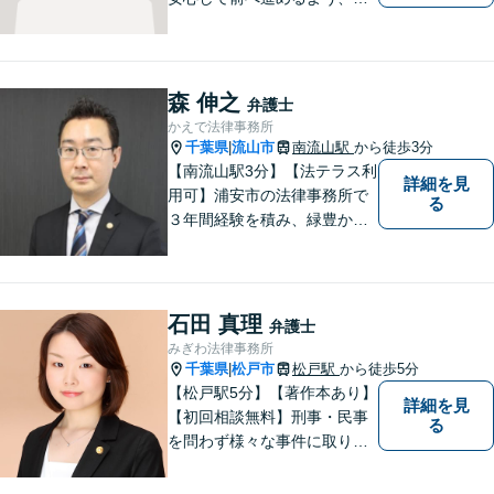
力でサポートいたします。ど
んなに小さなお悩みでも気軽
にご相談いただける「信頼で
きる弁護士」を目指していま
森 伸之
弁護士
す。【地元密着型の事務所】
かえで法律事務所
【近隣駐車場あり】
千葉県
流山市
南流山駅
から徒歩3分
|
【南流山駅3分】【法テラス利
詳細を見
用可】浦安市の法律事務所で
る
３年間経験を積み、緑豊かな
流山で独立開業した弁護士
が、皆さまのトラブル解決を
全力でサポートいたします。
一人一人に寄り添い、信頼関
石田 真理
弁護士
係を築きながら最善の解決策
みぎわ法律事務所
をご提供いたします。
千葉県
松戸市
松戸駅
から徒歩5分
|
【松戸駅5分】【著作本あり】
詳細を見
【初回相談無料】刑事・民事
る
を問わず様々な事件に取り組
みたいと考えています。民間
企業に勤務していた経験を生