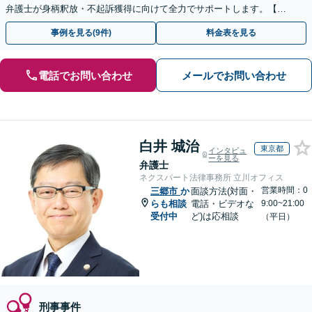
弁護士が身柄釈放・不起訴獲得に向けて全力でサポートします。【毎
月100名以上の相談実績】【全国対応】
事例を見る(9件)
料金表を見る
電話でお問い合わせ
メールでお問い合わせ
白井 城治
東京都
インタビュ
ーを見る
弁護士
ネクスパート法律事務所 立川オフィス
営業時間：0
三郷市
か
面談方法(対面・
らも相談
電話・ビデオな
9:00~21:00
受付中
ど)は応相談
（平日）
刑事事件