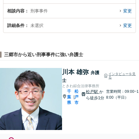
相談内容
刑事事件
変更
詳細条件
未選択
変更
三郷市から近い刑事事件に強い弁護士
川本 雄弥
弁護
インタビューを見
る
士
ときわ綜合法律事務所
千
松
松戸駅
か
営業時間：09:00~1
葉
戸
|
8:00（平日）
ら徒歩1分
県
市