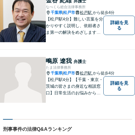
金谷 紀雄
弁護士
談、事前の予約で土日の面談
なべくら総合法律事務所
にも対応しております。
千葉県
松戸市
松戸駅
から徒歩4分
|
【松戸駅4分】難しい言葉を分
詳細を見
かりやすく説明し、依頼者さ
る
ま第一の解決をめざします
【相続・遺言】遺産分割協
議・調停、遺留分侵害額請
求、遺言書作成など幅広く対
応します【離婚・男女問題】
鴫原 遼我
弁護士
男女ともに相談可。熟年離
たま法律事務所
婚、財産分与など、お任せく
千葉県
松戸市
松戸駅
から徒歩4分
|
ださい。
【松戸駅4分】【千葉・東京・
詳細を見
茨城の皆さまの身近な相談窓
る
口】日常生活のお悩みから複
雑な紛争まで幅広く対応。丁
寧な対話を通じて状況を整理
し、分かりやすく解決策をご
提案。解決まで弁護士がしっ
かりサポートします！【バリ
刑事事件の法律Q&Aランキング
アフリー】