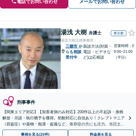
電話でお問い合わせ
メールでお問い合わせ
湯浅 大樹
弁護士
東京都
湯浅大樹法律事務所
営業時間：0
三郷市
か
面談方法(対面・
らも相談
電話・ビデオな
9:00~21:00
受付中
ど)は応相談
（平日）
刑事事件
【関東エリア対応】【加害者側のみ対応】200件以上の不起訴・身柄
解放・示談・執行猶予を獲得。初動対応に自信あり！クレプトマニア
（窃盗症）や薬物・痴漢・盗撮など、依存症の方にも注力。当日土日
祝対応可。クリニックと連携し更生・治療までサポート
事例を見る(20件)
料金表を見る