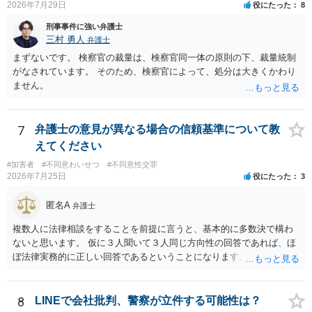
2026年7月29日
役にたった
8
刑事事件に強い弁護士
三村 勇人
弁護士
まずないです。 検察官の裁量は、検察官同一体の原則の下、裁量統制
がなされています。 そのため、検察官によって、処分は大きくかわり
ません。
7
弁護士の意見が異なる場合の信頼基準について教
えてください
#加害者
#不同意わいせつ
#不同意性交罪
2026年7月25日
役にたった
3
匿名A
弁護士
複数人に法律相談をすることを前提に言うと、基本的に多数決で構わ
ないと思います。 仮に３人聞いて３人同じ方向性の回答であれば、ほ
ぼ法律実務的に正しい回答であるということになります。 ３人聞いて
２対１になった場合には、あと２人聞くのがよいと思われます。 ３対
２になった場合は、どちらも法律実務的にありえるということであ
り、３人の弁護士の中で、一番相性の良いいざというときに弁護を頼
8
LINEで会社批判、警察が立件する可能性は？