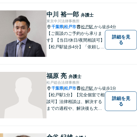
かして相談者さまのお役に立
てるようサポートさせていた
中川 裕一郎
弁護士
だきます。
東京中川法律事務所
千葉県
松戸市
松戸駅
から徒歩4分
|
【ご面談のご予約から承りま
詳細を見
す】【当日/休日/夜間相談可】
る
【松戸駅徒歩4分】「依頼して
良かった」と笑っていただけ
る日を目指し、最大限のお力
添えをさせていただきます。
福原 亮
弁護士
松戸総合法律事務所
千葉県
松戸市
松戸駅
から徒歩1分
|
【松戸駅1分】【完全個室で相
詳細を見
談可】法律相談は、解決する
る
までの過程や、解決後も大切
だと考えています。依頼者に
とって何が「最良の解決」な
のかをともに考えます。初回
相談30分無料、オンライン面