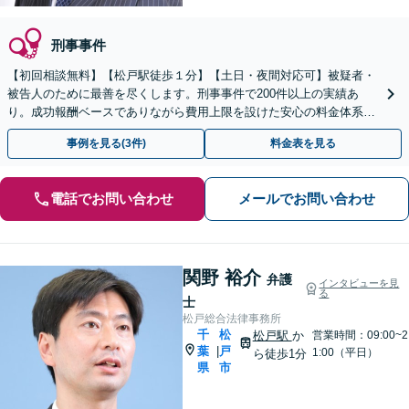
刑事事件
【初回相談無料】【松戸駅徒歩１分】【土日・夜間対応可】被疑者・
被告人のために最善を尽くします。刑事事件で200件以上の実績あ
り。成功報酬ベースでありながら費用上限を設けた安心の料金体系で
す。刑事被疑者援助制度も利用可能です。
事例を見る(3件)
料金表を見る
電話でお問い合わせ
メールでお問い合わせ
関野 裕介
弁護
インタビューを見
る
士
松戸総合法律事務所
千
松
松戸駅
か
営業時間：09:00~2
葉
戸
|
1:00（平日）
ら徒歩1分
県
市