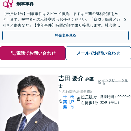
刑事事件
【松戸駅1分】刑事事件はスピード勝負。まずは早期の身柄釈放をめ
ざします。被害者への示談交渉もお任せください。「窃盗／痴漢／万
引き／傷害など」【少年事件】時間の許す限り接見します。社会復帰
を考えた解決を大事に。
料金表を見る
電話でお問い合わせ
メールでお問い合わせ
吉田 要介
弁護
インタビューを見
る
士
ときわ綜合法律事務所
千
松
松戸駅
か
営業時間：00:00~2
葉
戸
|
3:59（平日）
ら徒歩1分
県
市