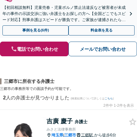
【初回相談無料】児童売春・児童ポルノ禁止法違反など被害者が未成
年の事件の示談交渉に強い弁護士をお探しの方へ【全国どこでもスピ
ード対応】刑事弁護はスピードが勝負です。ご家族が逮捕されたら一
刻も早くご相談ください【24時間365日相談受付】
事例を見る(6件)
料金表を見る
電話でお問い合わせ
メールでお問い合わせ
三郷市に所在する弁護士
三郷市の事務所等での面談予約が可能です。
2
人の弁護士が見つかりました
(検索結果について詳しくは
こちら
)
2件中 1-2件を表示
吉廣 慶子
弁護士
みさと法律事務所
埼玉県
三郷市
三郷駅
から徒歩6分
|