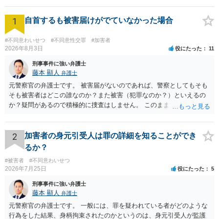
1
自首するも被害届けがでていなかった場合
#不同意わいせつ
#不同意性交罪
#加害者
2026年8月3日
役にたった
11
刑事事件に強い弁護士
藤本 顯人
弁護士
元警察官の弁護士です。 被害届がないのであれば、警察としてもそも
そも被害者はどこの誰なのか？また被害（犯罪なのか？）といえるの
か？疑問があるので積極的に捜査はしません。 このまま女性から警察
への届出がなければ何事もなく終わると思います。
2
加害者の身元引受人は罪の詳細を知ることができ
るか？
#被害者
#不同意わいせつ
2026年7月25日
役にたった
5
刑事事件に強い弁護士
藤本 顯人
弁護士
元警察官の弁護士です。 一般には、罪を疑われている者がどのような
行為をした結果、身柄拘束されたのかというのは、身元引受人が監護