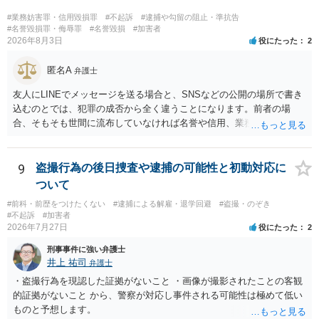
みたい弁護士を決め、その弁護士の発言を信じるということになりま
す。 その３人の中で「逮捕されない」と断言した弁護士には基本的に
#業務妨害罪・信用毀損罪
#不起訴
#逮捕や勾留の阻止・準抗告
委任しないほうがよいと思われます。 そもそも意見が分かれるような
#名誉毀損罪・侮辱罪
#名誉毀損
#加害者
2026年8月3日
役にたった
2
事案で、断言すること自体が不適切であるからです。 ただ、相談者が
弁護士に断言回答を求める気持ちがあるのは普通なので、その相談者
匿名A
の気持ちを理解した上で、「逮捕されてもすぐに（自ら）接見して、
弁護士
身柄解放手続きをします」とまで述べてくれるのであれば、その弁護
友人にLINEでメッセージを送る場合と、SNSなどの公開の場所で書き
士に予め費用の見積もりをしておいても良いかと思われます。
込むのとでは、犯罪の成否から全く違うことになります。前者の場
合、そもそも世間に流布していなければ名誉や信用、業務にかかる犯
罪は成立しないことになります。
9
盗撮行為の後日捜査や逮捕の可能性と初動対応に
ついて
#前科・前歴をつけたくない
#逮捕による解雇・退学回避
#盗撮・のぞき
#不起訴
#加害者
2026年7月27日
役にたった
2
刑事事件に強い弁護士
井上 祐司
弁護士
・盗撮行為を現認した証拠がないこと ・画像が撮影されたことの客観
的証拠がないこと から、警察が対応し事件される可能性は極めて低い
ものと予想します。