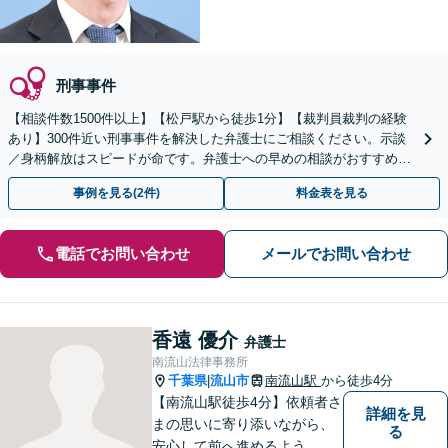
刑事事件
【相談件数1500件以上】【松戸駅から徒歩1分】【裁判員裁判の経験
あり】300件近い刑事事件を解決した弁護士にご相談ください。示談
／身柄解放はスピードが命です。弁護士への早めの相談がおすすめ。
弁護士のセカンドオピニオンにも対応
事例を見る(2件)
料金表を見る
電話でお問い合わせ
メールでお問い合わせ
香遠 優介
弁護士
南流山法律事務所
千葉県
流山市
南流山駅
から徒歩4分
|
【南流山駅徒歩4分】依頼者さ
詳細を見
まの思いに寄り添いながら、
る
安心して前へ進めるよう、全