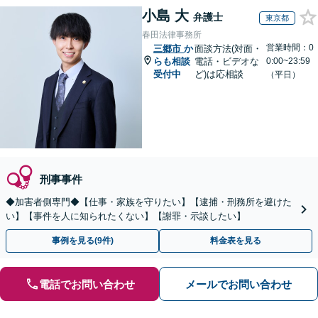
小島 大
弁護士
東京都
春田法律事務所
営業時間：0
三郷市
か
面談方法(対面・
らも相談
電話・ビデオな
0:00~23:59
受付中
ど)は応相談
（平日）
刑事事件
◆加害者側専門◆【仕事・家族を守りたい】【逮捕・刑務所を避けた
い】【事件を人に知られたくない】【謝罪・示談したい】
事例を見る(9件)
料金表を見る
電話でお問い合わせ
メールでお問い合わせ