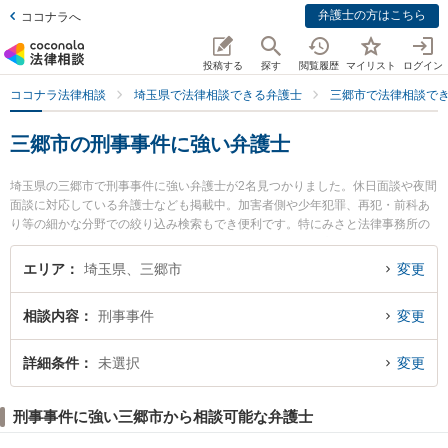
弁護士の方はこちら
ココナラへ
投稿する
探す
閲覧履歴
マイリスト
ログイン
ココナラ法律相談
埼玉県で法律相談できる弁護士
三郷市で法律相談で
三郷市の刑事事件に強い弁護士
埼玉県の三郷市で刑事事件に強い弁護士が2名見つかりました。休日面談や夜間
面談に対応している弁護士なども掲載中。加害者側や少年犯罪、再犯・前科あ
り等の細かな分野での絞り込み検索もでき便利です。特にみさと法律事務所の
吉廣 慶子弁護士や三郷中央法律事務所の須賀 翼弁護士のプロフィール情報や弁
護士費用、強みなどが注目されています。『三郷市で土日や夜間に発生した刑
エリア
埼玉県、三郷市
変更
事事件のトラブルを今すぐに弁護士に相談したい』『刑事事件のトラブル解決
の実績豊富な近くの弁護士を検索したい』『初回相談無料で刑事事件を法律相
相談内容
刑事事件
変更
談できる三郷市内の弁護士に相談予約したい』などでお困りの相談者さんにお
すすめです。
詳細条件
未選択
変更
刑事事件に強い三郷市から相談可能な弁護士