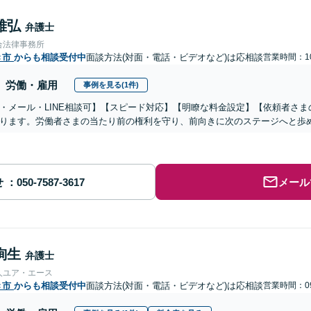
雅弘
弁護士
合法律事務所
き市
からも相談受付中
面談方法(対面・電話・ビデオなど)は応相談
営業時間：10
労働・雇用
事例を見る(1件)
・メール・LINE相談可】【スピード対応】【明瞭な料金設定】【依頼者さ
ります。労働者さまの当たり前の権利を守り、前向きに次のステージへと歩
せ
メール
絢生
弁護士
人ユア・エース
き市
からも相談受付中
面談方法(対面・電話・ビデオなど)は応相談
営業時間：09