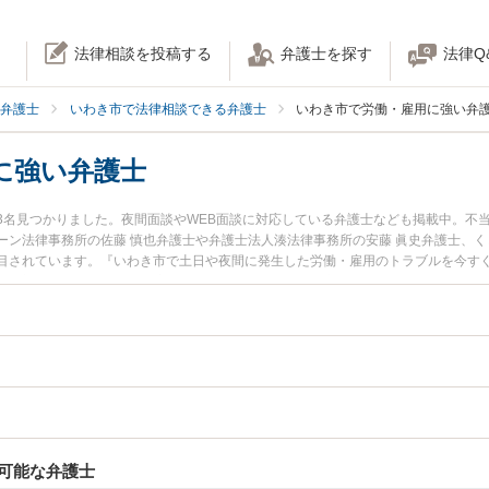
法律相談を投稿する
弁護士を探す
法律Q
弁護士
いわき市で法律相談できる弁護士
いわき市で労働・雇用に強い弁
に強い弁護士
3名見つかりました。夜間面談やWEB面談に対応している弁護士なども掲載中。不
ーン法律事務所の佐藤 慎也弁護士や弁護士法人湊法律事務所の安藤 眞史弁護士、く
目されています。『いわき市で土日や夜間に発生した労働・雇用のトラブルを今す
』『初回相談無料で労働・雇用を法律相談できるいわき市内の弁護士に相談予約し
可能な弁護士