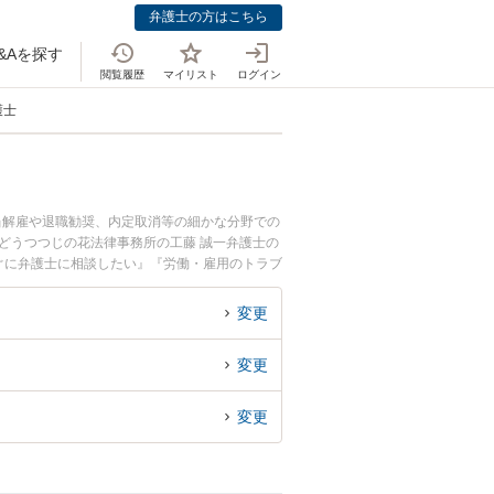
弁護士の方はこちら
&Aを探す
閲覧履歴
マイリスト
ログイン
護士
当解雇や退職勧奨、内定取消等の細かな分野での
どうつつじの花法律事務所の工藤 誠一弁護士の
ぐに弁護士に相談したい』『労働・雇用のトラブ
たい』などでお困りの相談者さんにおすすめで
変更
変更
変更