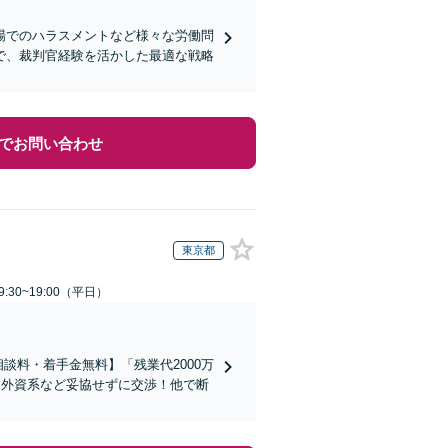
場でのハラスメントなど様々な労働問
で、裁判官経験を活かした最適な戦略
でお問い合わせ
東京都
:30~19:00（平日）
談料・着手金無料】「残業代2000万
／外資系など妥協せずに交渉！他で断