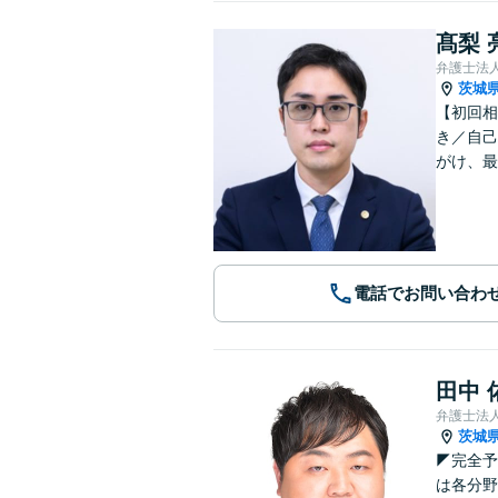
髙梨 
弁護士法
茨城
【初回相
き／自己
がけ、最
電話でお問い合わ
田中 
弁護士法
茨城
◤完全予
は各分野