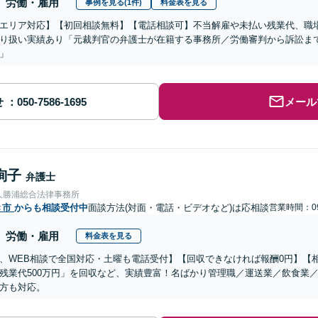
労働・雇用
事例を見る(1件)
料金表を見る
エリア対応】【初回相談無料】【電話相談可】不当解雇や未払い残業代、職
り扱い実績あり「元裁判官の弁護士が在籍する事務所／労働審判から訴訟ま
」
せ
メール
絢子
弁護士
人勝浦総合法律事務所
き市
からも相談受付中
面談方法(対面・電話・ビデオなど)は応相談
営業時間：09
労働・雇用
料金表を見る
、WEB相談で全国対応・土曜も電話受付】【回収できなければ報酬0円】【相
残業代500万円」を回収など、実績豊富！名ばかり管理職／運送業／飲食業
方も対応。