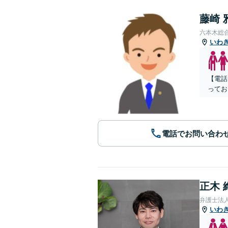
藤崎 
六本木総
いわ
【電話
ってお
電話でお問い合わ
正木 
弁護士法
いわ