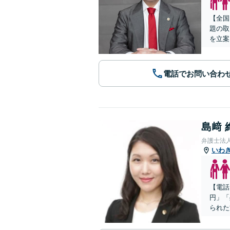
【全国
題の取
を立案
電話でお問い合わ
島﨑 
弁護士法
いわ
【電話
円」「
られた