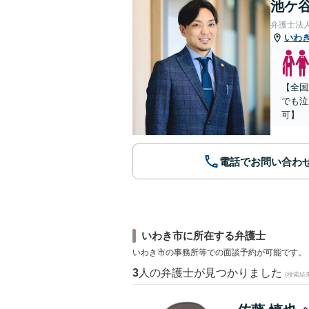
池ケ谷
弁護士法
いわ
【全国
でも泣
可】
電話でお問い合わ
いわき市に所在する弁護士
いわき市の事務所等での面談予約が可能です。
3
人の弁護士が見つかりました
(検索結