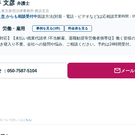
 文彦
弁護士
人東京新宿法律事務所 横浜支店
き市
からも相談受付中
面談方法(対面・電話・ビデオなど)は応相談
営業時間：09
労働・雇用
事例を見る(3件)
料金表を見る
対応】【未払い残業代請求 /不当解雇、退職勧奨等労働者側専従】働く皆様
き寝入り不要。会社への疑問や悩み、ご相談ください。予約は24時間受付。
せ
メール
果について詳しくは
こちら
)