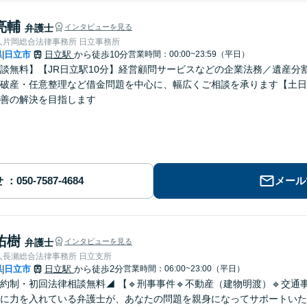
亮輔
弁護士
インタビューを見る
人片岡総合法律事務所 日立事務所
県
日立市
日立駅
から徒歩10分
営業時間：00:00~23:59（平日）
|
談無料】【JR日立駅10分】経営顧問サービスなどの企業法務／遺産分
破産・任意整理など借金問題を中心に、幅広くご相談を承ります【土日
善の解決を目指します
せ
メール
佑樹
弁護士
インタビューを見る
人長瀬総合法律事務所 日立支所
県
日立市
日立駅
から徒歩2分
営業時間：06:00~23:00（平日）
|
約制・初回法律相談無料◢ 【🔹刑事事件🔹不動産（建物明渡）🔹交通
に力を入れている弁護士が、あなたの問題を親身になってサポートいた