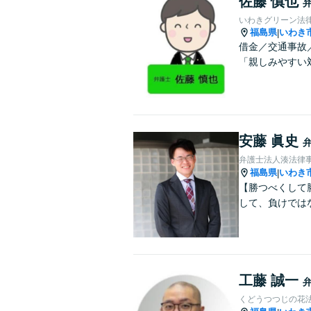
佐藤 慎也
いわきグリーン法
福島県
いわき
|
借金／交通事故
「親しみやすい
安藤 眞史
弁護士法人湊法律
福島県
いわき
|
【勝つべくして
して、負けでは
工藤 誠一
くどうつつじの花