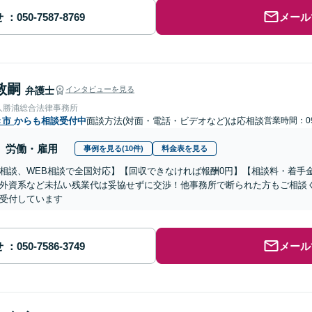
せ
メール
敦嗣
弁護士
インタビューを見る
人勝浦総合法律事務所
き市
からも相談受付中
面談方法(対面・電話・ビデオなど)は応相談
営業時間：09
労働・雇用
事例を見る(10件)
料金表を見る
相談、WEB相談で全国対応】【回収できなければ報酬0円】【相談料・着手
外資系など未払い残業代は妥協せずに交渉！他事務所で断られた方もご相談
受付しています
せ
メール