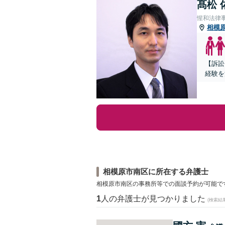
髙松 
惺和法律
相模
【訴訟
経験を
相模原市南区に所在する弁護士
相模原市南区の事務所等での面談予約が可能で
1
人の弁護士が見つかりました
(検索結