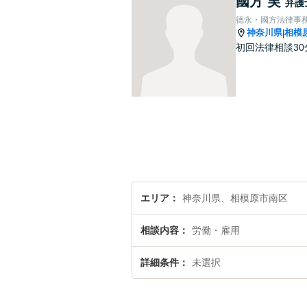
國方 実
弁護
德永・國方法律事
神奈川県
相模
|
初回法律相談3
エリア
神奈川県、相模原市南区
相談内容
労働・雇用
詳細条件
未選択