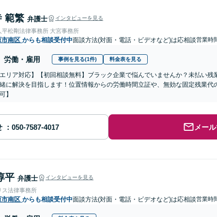
 範繁
弁護士
インタビューを見る
人平松剛法律事務所 大宮事務所
原市南区
からも相談受付中
面談方法(対面・電話・ビデオなど)は応相談
営業時間
労働・雇用
事例を見る(1件)
料金表を見る
エリア対応】【初回相談無料】ブラック企業で悩んでいませんか？未払い残
緒に解決を目指します！位置情報からの労働時間立証や、無効な固定残業代
可】
せ
メール
淳平
弁護士
インタビューを見る
リス法律事務所
原市南区
からも相談受付中
面談方法(対面・電話・ビデオなど)は応相談
営業時