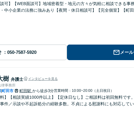
談可】【WEB面談可】地域密着型・地元の方々が気軽に相談できる事
・中小企業の法務に強みあり【夜間・休日相談可】【完全個室】【町田
せ
メール
大樹
弁護士
インタビューを見る
法律事務所
都
町田市
町田駅
から徒歩3分
営業時間：10:00~20:00（土日祝日）
|
料】【相談実績1000件以上】【定休日なし】ご相談料は初回無料です
事件／示談や不起訴処分の経験多数。不貞による慰謝料にも対応してい