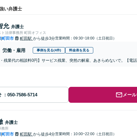
強い弁護士
智允
弁護士
スト法律事務所 町田オフィス
都
町田市
町田駅
から徒歩3分
営業時間：09:30~18:00（土日祝日）
|
労働・雇用
事例を見る(4件)
料金表を見る
・残業代の相談料0円】サービス残業、突然の解雇、あきらめないで。【電
せ
メール
徹
弁護士
事務所
都
町田市
町田駅
から徒歩4分
営業時間：10:00~22:00（土日祝日）
|