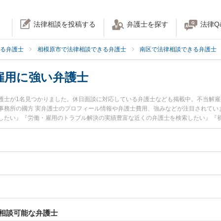
法律相談を投稿する
弁護士を探す
法律Q
る弁護士
相模原市で法律相談できる弁護士
南区で法律相談できる弁護士
雇用に強い弁護士
護士が1名見つかりました。休日面談に対応している弁護士なども掲載中。不当解
事務所の國方 実弁護士のプロフィール情報や弁護士費用、強みなどが注目されてい
したい』『労働・雇用のトラブル解決の実績豊富な近くの弁護士を検索したい』『
お困りの相談者さんにおすすめです。
相談可能な弁護士