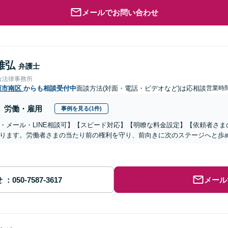
メールでお問い合わせ
雅弘
弁護士
合法律事務所
原市南区
からも相談受付中
面談方法(対面・電話・ビデオなど)は応相談
営業時
労働・雇用
事例を見る(1件)
・メール・LINE相談可】【スピード対応】【明瞭な料金設定】【依頼者さ
ります。労働者さまの当たり前の権利を守り、前向きに次のステージへと歩
せ
メール