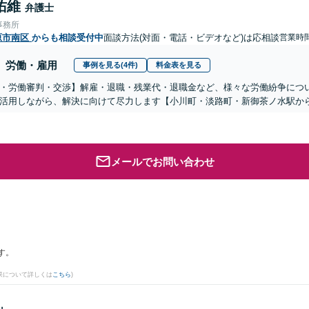
佑維
弁護士
事務所
原市南区
からも相談受付中
面談方法(対面・電話・ビデオなど)は応相談
営業時
労働・雇用
事例を見る(4件)
料金表を見る
・労働審判・交渉】解雇・退職・残業代・退職金など、様々な労働紛争につ
活用しながら、解決に向けて尽力します【小川町・淡路町・新御茶ノ水駅か
メールでお問い合わせ
す。
果について詳しくは
こちら
)