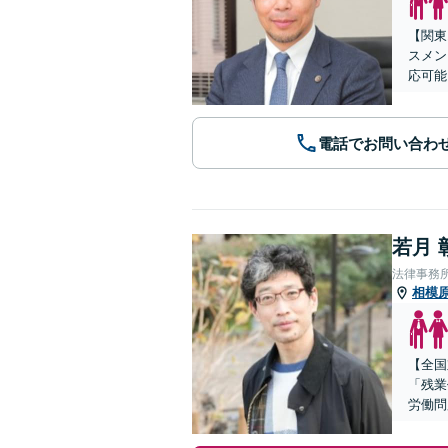
【関東
スメン
応可能
電話でお問い合わ
若月 
法律事務
相模
【全国
「残業
労働問