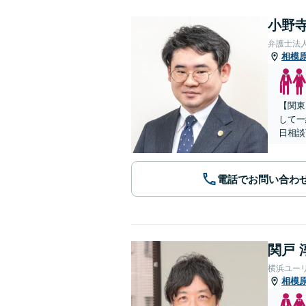
小野寺
弁護士法
相模
【関東
して一
日相談
電話でお問い合わ
関戸 
横浜ユー
相模