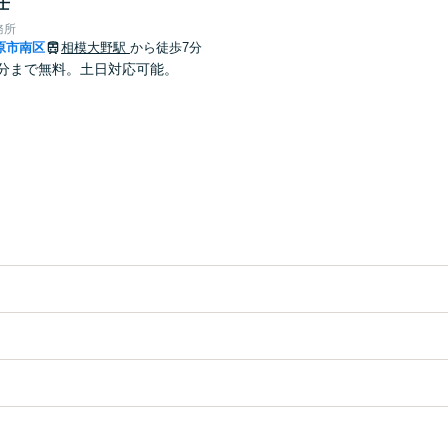
士
務所
原市南区
相模大野駅
から徒歩7分
0分まで無料。土日対応可能。