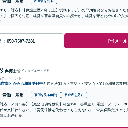
労働・雇用
料金表を見る
エリア対応】【弁護士歴20年以上】労務トラブルの早期解決ならお任せくだ
トまで幅広く対応！経営法曹会議会員の弁護士が、経営を守るための法的戦
】
せ
メール
彰
弁護士
インタビューを見る
所クレシェンド
原市南区
からも相談受付中
面談方法(対面・電話・ビデオなど)は応相談
営業時
労働・雇用
事例を見る(9件)
料金表を見る
対応・来所不要】【完全成功報酬制】相談料0、着手金0。電話・メール・W
代が支払われない」「労災保険を使わせてもらえない」「労災保険だけでは
題はお任せを。