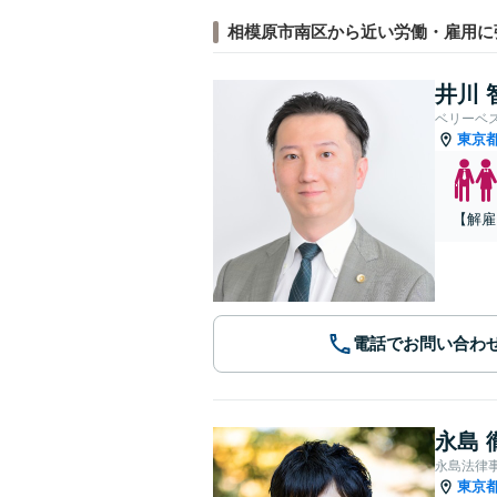
相模原市南区から近い労働・雇用に
井川 
ベリーベ
東京
【解雇
電話でお問い合わ
永島 
永島法律
東京