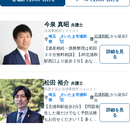
さい。【電話相談可】【休日・夜間対
応】
今泉 真昭
弁護士
法律事務所イマイズミ
北浦和駅
から徒歩2
埼玉
さいたま市浦和
|
県
区
分
【遺産相続・債務整理は初回
詳細を見
３０分無料相談】【JR北浦和
る
駅西口より徒歩２分】あなた
の悩み、法律事務所イマイズ
ミがお預かりします。あなた
の代わりに悩み、考え、解決
松田 裕介
弁護士
策をご提案します。
弁護士法人法律事務所フォレスト
北浦和駅
から徒歩2
埼玉
さいたま市浦和
|
県
区
分
【北浦和駅徒歩2分】【問題発
詳細を見
生した後だけでなく予防法務
る
もお任せください！】多くの
事業者様に充実したリーガル