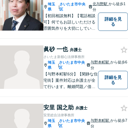
北与野駅
から徒歩1
埼玉
さいたま市中央
|
県
区
分
【初回相談無料】【電話相談
詳細を見
可】何でもお話しいただける
る
雰囲気作りを大切にしていま
す。弁護士に実際にご依頼な
さるかどうかは、アドバイス
をお聞きになってからの判断
眞砂 一也
弁護士
で構いませんので、トラブル
さいたま新都心法律事務所
でお困りの方は一人で悩ま
与野本町駅
から徒歩6
埼玉
さいたま市中央
|
ず、一度お気軽にご相談下さ
県
区
分
い。
【与野本町駅6分】【閑静な住
詳細を見
宅街】案件対応は弁護士が全
る
て行います。離婚問題／借
金・債務整理／交通事故など
幅広く対応しております。迅
速かつ丁寧な対応を心がけて
安里 国之助
弁護士
おりますので、お気軽にご相
安里総合法律事務所
談ください。【弁護士歴10年
与野本町駅
から徒歩7
埼玉
さいたま市中央
|
以上】【初回相談30分無料】
県
区
分