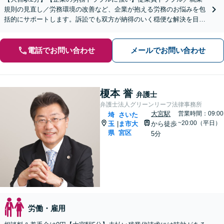
規則の見直し／労務環境の改善など、企業が抱える労務のお悩みを包
括的にサポートします。訴訟でも双方が納得のいく穏便な解決を目指
します。【夜間・休日の相談可能】【オンライン相談可能】
電話でお問い合わせ
メールでお問い合わせ
榎本 誉
弁護士
弁護士法人グリーンリーフ法律事務所
大宮駅
営業時間：09:00
埼
さいた
~20:00（平日）
玉
ま市大
から徒歩
|
県
宮区
5分
労働・雇用