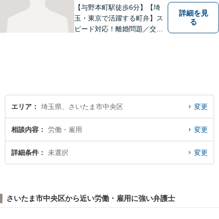
【与野本町駅徒歩6分】【埼
詳細を見
玉・東京で活躍する町弁】ス
る
ピード対応！離婚問題／交通
事故／借金・債務整理／相続
など、お困りごとがあればお
気軽にご相談ください！皆様
が平穏な日々を取り戻せるよ
う、尽力してまいります。
【土日祝・夜間対応◎】
エリア
埼玉県、さいたま市中央区
変更
相談内容
労働・雇用
変更
詳細条件
未選択
変更
さいたま市中央区から近い労働・雇用に強い弁護士