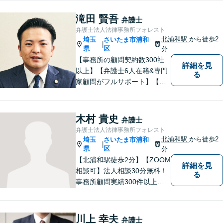
サービスを届けます。「どの
ような案件に対してもご依頼
滝田 賢吾
弁護士
者様に寄り添って真摯に対応
弁護士法人法律事務所フォレスト
すること」がモットーです。
北浦和駅
から徒歩2
埼玉
さいたま市浦和
|
【完全個室】
県
区
分
【事務所の顧問契約数300社
詳細を見
以上】【弁護士6人在籍&専門
る
家顧問がフルサポート】【北
浦和駅2分】企業法務に強い弁
護士が労働雇用、債権回収、
商取引問題などに対応しま
木村 貴史
弁護士
す。中小企業さま、個人事業
弁護士法人法律事務所フォレスト
主さまからのご相談に注力
北浦和駅
から徒歩2
埼玉
さいたま市浦和
|
【初回面談無料】
県
区
分
【北浦和駅徒歩2分】【ZOOM
詳細を見
相談可】法人相談30分無料！
る
事務所顧問実績300件以上！
お一人お一人の抱える問題を
的確に把握し、ご意向に沿え
るよう尽力いたします！業種
川上 幸夫
弁護士