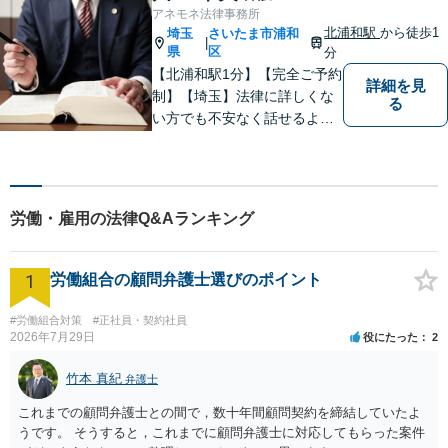
ごとに専門化したチームでの
アネモネ法律事務所
サポート体制あり！ぜひ一度
北浦和駅
から徒歩1
埼玉
さいたま市浦和
|
ご相談ください。
県
区
分
【北浦和駅1分】【完全ご予約
詳細を見
制】【埼玉】法律に詳しくな
る
い方でも不安なく話せるよ
う、わかりやすくご説明する
ことを心がけています。 難し
く感じがちな法律問題も、少
しずつ一緒に整理していきま
労働・雇用の法律Q&Aランキング
しょう。
1
労働組合の顧問弁護士選びのポイント
#労働組合対策
#正社員・契約社員
2026年7月29日
役にたった
2
竹本 真紀
弁護士
これまでの顧問弁護士との間で，数十年間顧問契約を締結していたよ
うです。 そうすると，これまでに顧問弁護士に対応してもらった案件