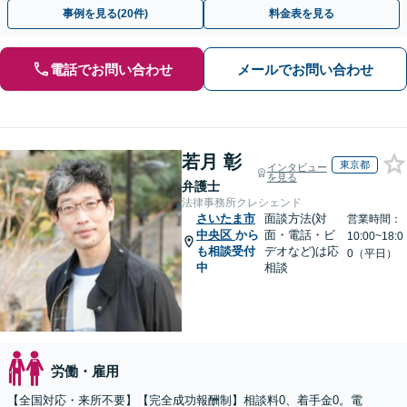
まで一貫して対応いたします【オンライン相談可】
事例を見る(20件)
料金表を見る
電話でお問い合わせ
メールでお問い合わせ
若月 彰
東京都
インタビュー
を見る
弁護士
法律事務所クレシェンド
さいたま市
面談方法(対
営業時間：
中央区
から
面・電話・ビ
10:00~18:0
も相談受付
デオなど)は応
0（平日）
中
相談
労働・雇用
【全国対応・来所不要】【完全成功報酬制】相談料0、着手金0。電