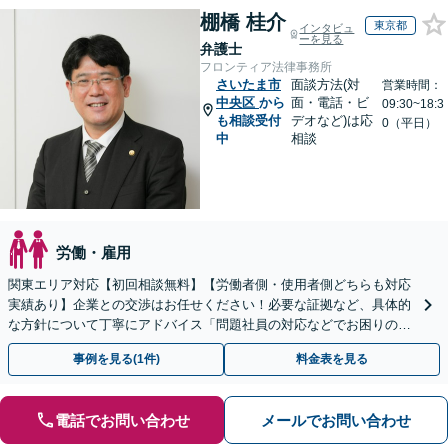
棚橋 桂介
東京都
インタビュ
ーを見る
弁護士
フロンティア法律事務所
さいたま市
面談方法(対
営業時間：
中央区
から
面・電話・ビ
09:30~18:3
も相談受付
デオなど)は応
0（平日）
中
相談
労働・雇用
関東エリア対応【初回相談無料】【労働者側・使用者側どちらも対応
実績あり】企業との交渉はお任せください！必要な証拠など、具体的
な方針について丁寧にアドバイス「問題社員の対応などでお困りの企
業さまも、ぜひご相談ください」【休日・夜間相談可】
事例を見る(1件)
料金表を見る
電話でお問い合わせ
メールでお問い合わせ