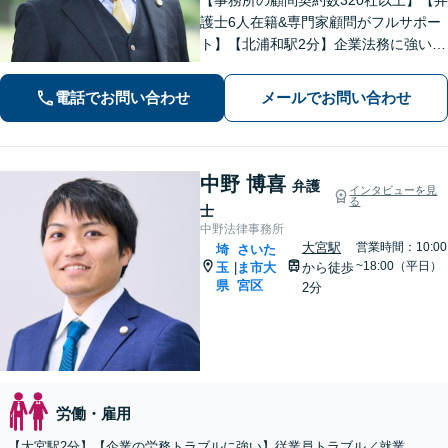
護士6人在籍&専門家顧問がフルサポー
ト】【北浦和駅2分】企業法務に強い弁
護士が労働雇用、債権回収、刑事、不
動産などに対応します。中小企業さ
電話でお問い合わせ
メールでお問い合わせ
ま、個人事業主さまからのご相談に注
力【初回面談無料】
中野 博喜
弁護
インタビューを見
る
士
中野法律事務所
大宮駅
営業時間：10:00
埼
さいた
~18:00（平日）
玉
ま市大
から徒歩
|
県
宮区
2分
労働・雇用
【大宮駅2分】【企業の労務トラブルに強い】従業員トラブル／就業