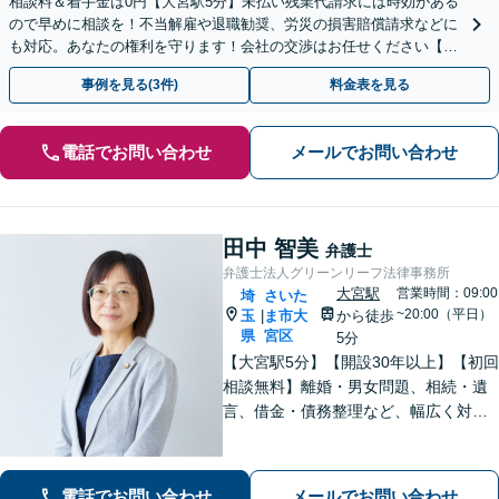
相談料＆着手金は0円【大宮駅5分】未払い残業代請求には時効がある
ので早めに相談を！不当解雇や退職勧奨、労災の損害賠償請求などに
も対応。あなたの権利を守ります！会社の交渉はお任せください【休
日・夜間対応可】
事例を見る(3件)
料金表を見る
電話でお問い合わせ
メールでお問い合わせ
田中 智美
弁護士
弁護士法人グリーンリーフ法律事務所
大宮駅
営業時間：09:00
埼
さいた
~20:00（平日）
玉
ま市大
から徒歩
|
県
宮区
5分
【大宮駅5分】【開設30年以上】【初回
相談無料】離婚・男女問題、相続・遺
言、借金・債務整理など、幅広く対応
しています。相談者さまが前向きに人
生を歩めるよう、親切丁寧にサポート
いたしますので、お気軽にご相談くだ
電話でお問い合わせ
メールでお問い合わせ