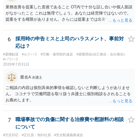
業務改善を提案した直後であること OT内で十分な話し合いや個人面談
がなかったこと これは無理でしょう。あなたは経営陣ではないので。
提案をする権限がありません。さらには提案までは出来ても、会社が
それに対応するように拘束する権限がありません。 会社にその後の状
況を報告する義務もありません。 権限がないことをして、相手が応じ
ないのは当然で、それで適応障害になっても、そもそも相手は適法で
6
採用時の申告ミスと上司のハラスメント、事前対
すので、対応は難しいでしょう。
応は？
#退職勧奨
#セクハラ
#労働・雇用契約違反
#退職理由(自己都合・会社都合)
#パワハラ
2026年7月31日
匿名A
弁護士
ご相談の内容は個別具体的事情を確認しないと判断しようがありませ
ん。 ココナラで労働問題を取り扱う弁護士に個別相談をされることを
お薦めします。
7
職場事故での負傷に関する治療費や慰謝料の相談
について
#労災対応
#正社員・契約社員
#安全配慮義務違反