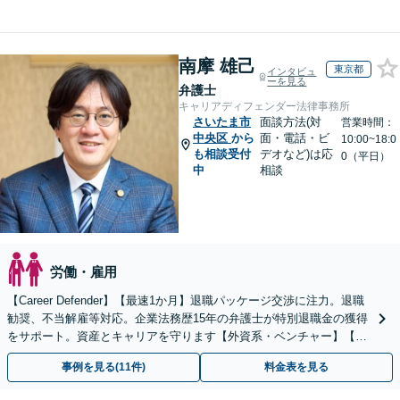
南摩 雄己
東京都
インタビュ
ーを見る
弁護士
キャリアディフェンダー法律事務所
さいたま市
面談方法(対
営業時間：
中央区
から
面・電話・ビ
10:00~18:0
も相談受付
デオなど)は応
0（平日）
中
相談
労働・雇用
【Career Defender】【最速1か月】退職パッケージ交渉に注力。退職
勧奨、不当解雇等対応。企業法務歴15年の弁護士が特別退職金の獲得
をサポート。資産とキャリアを守ります【外資系・ベンチャー】【初
回面談無料】【オンライン完結】
事例を見る(11件)
料金表を見る