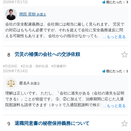
2026年7月17日
役にたった
3
岡田 晃朝
弁護士
会社の安全配慮義務は、会社側には相当に厳しく見られます。 労災で
の対応はもちろん必要ですが、それを超えて会社に安全義務違反に問
える可能性もあります。 会社からの指示がなかっても、逆に危険な作
業の場合は会社側が危険を告げて注意を促していないとか、定期的な
実地指導をしていないことが問題になった事例もあります。ですの
で、指示が無ければ免責されるわけではありません。責任追及の交渉
8
労災の補償の会社への交渉依頼
となるでしょう。
#労災対応
#正社員・契約社員
#労働審判
2026年7月14日
役にたった
1
匿名A
弁護士
理解は正しいです。 ただし、「会社に過失がある（会社の過失を証明
できる）」ことが前提です。 ➀、②に加えて、治療期間に応じた入通
院慰謝料も請求できます（ネットで入通院慰謝料で検索すると詳しい
説明が出てきます）。 さらに、後遺症が残れば、後遺障害逸失利益と
後遺障害慰謝料も請求できます。これらは後遺障害の等級、あなたの
収入、年齢等で大きく変わりますので一般的にいくらとは言えませ
9
退職同意書の秘密保持義務について
ん。 弁護士に依頼する費用はそれぞれの弁護士で異なるので個別に聞