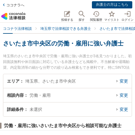
弁護士の方はこちら
ココナラへ
投稿する
探す
閲覧履歴
マイリスト
ログイン
ココナラ法律相談
埼玉県で法律相談できる弁護士
さいたま市で法律相
さいたま市中央区の労働・雇用に強い弁護士
埼玉県のさいたま市中央区で労働・雇用に強い弁護士が3名見つかりました。初
回面談無料や休日面談に対応している弁護士なども掲載中。不当解雇や退職勧
奨、内定取消等の細かな分野での絞り込み検索もでき便利です。特にSINTO法
律事務所の鈴木 秀二弁護士やさいたま新都心法律事務所の眞砂 一也弁護士、安
里総合法律事務所の安里 国之助弁護士のプロフィール情報や弁護士費用、強み
エリア
埼玉県、さいたま市中央区
変更
などが注目されています。『さいたま市中央区で土日や夜間に発生した労働・
雇用のトラブルを今すぐに弁護士に相談したい』『労働・雇用のトラブル解決
相談内容
労働・雇用
変更
の実績豊富な近くの弁護士を検索したい』『初回相談無料で労働・雇用を法律
相談できるさいたま市中央区内の弁護士に相談予約したい』などでお困りの相
談者さんにおすすめです。
詳細条件
未選択
変更
労働・雇用に強いさいたま市中央区から相談可能な弁護士