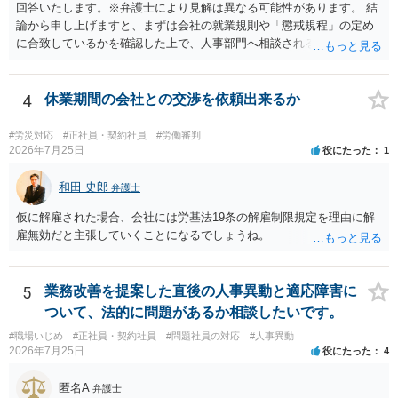
回答いたします。※弁護士により見解は異なる可能性があります。 結
論から申し上げますと、まずは会社の就業規則や「懲戒規程」の定め
に合致しているかを確認した上で、人事部門へ相談されることが最優
先となります。 その上で、いきなりの懲戒解雇は法的ハードルが高い
ものの、重い懲戒処分の対象には十分なり得ます。 名誉や評価の回復
については、会社側に「部下の不正行為による情報漏洩」と正式に認
4
休業期間の会社との交渉を依頼出来るか
定させ、誤認した他部署への適切なフォローや周知を求めるのが有効
です。 あるいは、懲戒があったことを社内で周知される手続があるの
#労災対応
#正社員・契約社員
#労働審判
ならば、それにより軽微ながら回復はできるかもしれません。 さらに
2026年7月25日
役にたった
1
個人としても、相手に対してプライバシー侵害等に基づく損害賠償
（慰謝料）を請求する選択肢がありえます（ただし、金額は多額にな
和田 史郎
弁護士
らない可能性があります。）。
仮に解雇された場合、会社には労基法19条の解雇制限規定を理由に解
雇無効だと主張していくことになるでしょうね。
5
業務改善を提案した直後の人事異動と適応障害に
ついて、法的に問題があるか相談したいです。
#職場いじめ
#正社員・契約社員
#問題社員の対応
#人事異動
2026年7月25日
役にたった
4
匿名A
弁護士