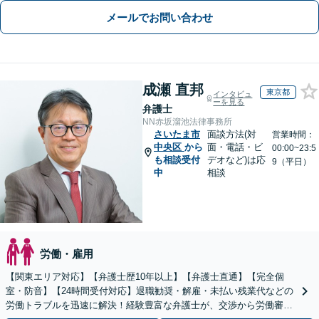
メールでお問い合わせ
成瀬 直邦
東京都
インタビュ
ーを見る
弁護士
NN赤坂溜池法律事務所
さいたま市
面談方法(対
営業時間：
中央区
から
面・電話・ビ
00:00~23:5
も相談受付
デオなど)は応
9（平日）
中
相談
労働・雇用
【関東エリア対応】【弁護士歴10年以上】【弁護士直通】【完全個
室・防音】【24時間受付対応】退職勧奨・解雇・未払い残業代などの
労働トラブルを迅速に解決！経験豊富な弁護士が、交渉から労働審判