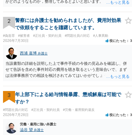
がどのようなものか，整理してみるとよいと思います。 これにより，
どのような案件で依頼することが多いのかわかると思います。 複数の
事務所を比較した上で，弁護士と面談をする際，そのような案件に対
応してもらえるのかが重要だと思います。 ただ，組合員の相談内容に
2
警察には弁護士を勧められましたが、費用対効果
ついて，分野を絞っているのか，それともどのような分野でもよいと
で依頼をすることを躊躇しています。
いうことで法律相談を依頼しているかの観点も重要です。 組合員とす
#偽造罪
#被害者
#正社員・契約社員
#問題社員の対応
#人事異動
れば，相談だけではなく，できれば受任まで考えている場合も多いと
2026年7月30日
役にたった
3
思います。 そうすると，労働組合としての相談だけではなく，基本的
に全ての分野を対象にして考える必要もあるかもしれません。 そうで
西浦 嘉博
弁護士
ないと，相談内容によって，対応が変わってしまうこともあると思い
ます。 組合員の相談についても，基本的に受任まで考えてもらえるこ
当該書類の詳細を説明した上で事件手続の今後の見込みを確認し、併
とができるのかも検討要素の一つかもしれません。
せて告訴を含めた事件対応の費用を聴き取るという意味合いで、まず
は法律事務所での相談を検討されてみてはいかがでしょうか。 上記、
ご参考ください。
3
年上部下による給与情報暴露、懲戒解雇は可能で
すか？
#問題社員の対応
#正社員・契約社員
#労働・雇用契約違反
2026年7月28日
役にたった
3
労働・雇用に強い弁護士
澁谷 望
弁護士