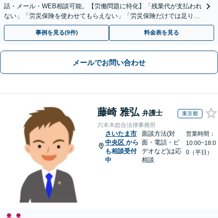
話・メール・WEB相談可能。【労働問題に特化】「残業代が支払われ
ない」「労災保険を使わせてもらえない」「労災保険だけでは足りな
い。損害賠償請求したい」など労働問題はお任せを。
事例を見る(9件)
料金表を見る
メールでお問い合わせ
藤崎 雅弘
弁護士
東京都
六本木総合法律事務所
さいたま市
面談方法(対
営業時間：
中央区
から
面・電話・ビ
10:00~18:0
も相談受付
デオなど)は応
0（平日）
中
相談