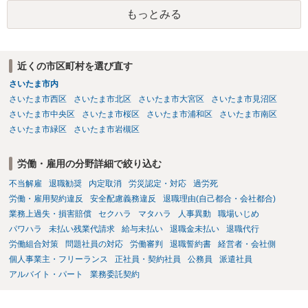
解雇という処分が社会通念上相当と認められない限り、解雇は無効で
もっとみる
す。 結局、貴殿のネット炎上の内容や原因、勤務先に与えた影響な
どを具体的に検討しなければ、何とも申し上げることができません。
また、育児休業法関係の問題もあるかもしれません。 ある程度労働
法に関する専門的な知識が必要な事案ですので、一度、お近くの弁護
近くの市区町村を選び直す
士にご相談下さい。
さいたま市内
さいたま市西区
さいたま市北区
さいたま市大宮区
さいたま市見沼区
さいたま市中央区
さいたま市桜区
さいたま市浦和区
さいたま市南区
さいたま市緑区
さいたま市岩槻区
労働・雇用の分野詳細で絞り込む
不当解雇
退職勧奨
内定取消
労災認定・対応
過労死
労働・雇用契約違反
安全配慮義務違反
退職理由(自己都合・会社都合)
業務上過失・損害賠償
セクハラ
マタハラ
人事異動
職場いじめ
パワハラ
未払い残業代請求
給与未払い
退職金未払い
退職代行
労働組合対策
問題社員の対応
労働審判
退職誓約書
経営者・会社側
個人事業主・フリーランス
正社員・契約社員
公務員
派遣社員
アルバイト・パート
業務委託契約