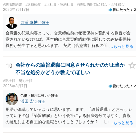
いてみるしかありませんが、旧日弁連規準を使った着手金・成功報酬
#退職誓約書
#退職勧奨
#正社員・契約社員
#退職理由(自己都合・会社都合)
方式と着手金ゼロまたは少額で成功報酬大目の方式のどちらかが多い
2026年7月17日
役にたった
2
と思います（個々の弁護士次第なので一般化はできません）。 早めに
弁護士に直接面談で相談されることをお勧めします。
西浦 嘉博
弁護士
合意書の記載内容として、合意締結前の秘密保持を誓約する趣旨が含
意されていなければ、基本的に合意契約締結後に関してのみ秘密保持
義務が発生すると思われます。 契約（合意書）解釈の問題ですので、
内容を精査されてみてください。 より詳細についてお聞きになりたい
場合、最寄りの法律事務所で相談されることを検討ください。
10
会社からの諭旨退職に同意させられたのが正当か
不当な処分かどうか教えてほしい
#正社員・契約社員
2026年8月7日
役にたった
2
労働・雇用に強い弁護士
浜田 宏
弁護士
用語が混乱しているように思います。 まず、「諭旨退職」とおっしゃ
っているのは「諭旨解雇」という会社による解雇処分ではなく、貴殿
の意思による自主的な退職ということでしょうか？ しかし、記載さ
れた経緯からすると、事実上は解雇処分であると解する余地がありま
す。 その場合、解雇には客観的で合理的な理由が必要であり、かつ