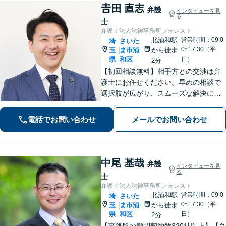
𠮷田 直志
弁護
インタビューを見
る
士
弁護士法人法律事務所フォレスト
北浦和駅
営業時間：09:0
埼
さいた
0~17:30（平
玉
ま市浦
から徒歩
|
県
和区
日）
2分
【初回相談無料】相手方との交渉は弁
護士にお任せください。早めの相談で
選択肢が広がり、スムーズな解決につ
ながります。【不貞慰謝料請求の経験
豊富】【示談成功・不起訴獲得の実績
電話でお問い合わせ
メールでお問い合わせ
豊富】あなたの権利を守り、最善の結
果を目指します「少年事件の実績多
数」
中尾 基哉
弁護
インタビューを見
る
士
弁護士法人法律事務所フォレスト
北浦和駅
営業時間：09:0
埼
さいた
0~17:30（平
玉
ま市浦
から徒歩
|
県
和区
日）
2分
【事務所の顧問契約数320社以上】【弁