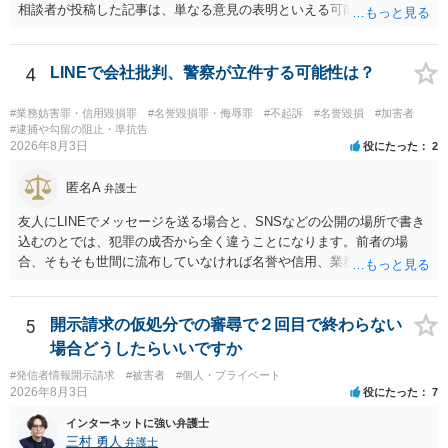
も一つかと存じます。
相談者が投稿した記事は、単なる意見の表明といえる可能性が高く、
権利侵害が認められる可能性は低いと存じます。 もし当てはまるとし
て、開示請求が認められたり、民事裁判や刑事裁判に発展しうるもの
でしょうか？ →権利侵害や、名誉毀損・侮辱に該当する可能性が低い
4
LINEで会社批判、警察が立件する可能性は？
ため、民事裁判や刑事裁判に発展することはあまり考えられないよう
に思われます。
#業務妨害罪・信用毀損罪
#名誉毀損罪・侮辱罪
#不起訴
#名誉毀損
#加害者
#逮捕や勾留の阻止・準抗告
2026年8月3日
役にたった
2
匿名A
弁護士
友人にLINEでメッセージを送る場合と、SNSなどの公開の場所で書き
込むのとでは、犯罪の成否から全く違うことになります。前者の場
合、そもそも世間に流布していなければ名誉や信用、業務にかかる犯
罪は成立しないことになります。
5
開示請求の仮処分での審尋で２回目で終わらない
場合どうしたらいいですか
#発信者情報開示請求
#被害者
#個人・プライベート
2026年8月3日
役にたった
7
インターネットに強い弁護士
三村 勇人
弁護士