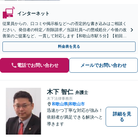
インターネット
従業員からの、口コミや掲示板などへの否定的な書き込みはご相談く
ださい。発信者の特定／削除請求／当該社員への懲戒処分／今後の改
善策のご提案など、一貫して対応します【和歌山市駅５分】【初回相
談30分無料】書き込みを行わせない職場環境整備にも注力
料金表を見る
電話でお問い合わせ
メールでお問い合わせ
木下 智仁
弁護士
木下法律事務所
和歌山県
和歌山市
|
迅速かつ丁寧な対応が強み！
詳細を見
依頼者が満足できる解決へと
る
導きます