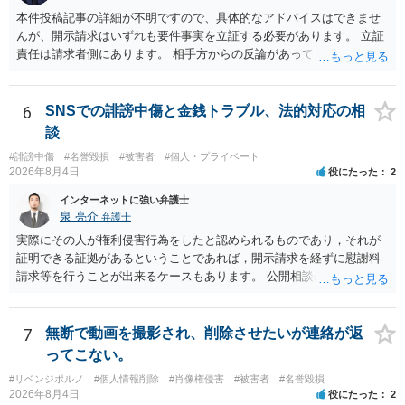
本件投稿記事の詳細が不明ですので、具体的なアドバイスはできませ
んが、開示請求はいずれも要件事実を立証する必要があります。 立証
責任は請求者側にあります。 相手方からの反論があっても、裁判官が
要件事実を満たしていると判断すれば、補充は求められません。 相手
方が口頭で反論したのは、仮処分は迅速性が要求されるためです。 書
面での反論となれば、より遅延する可能性がございます。 また、本件
6
SNSでの誹謗中傷と金銭トラブル、法的対応の相
はXのため、APのIPアドレスの保存期間の問題もございます。 開示請
談
求は法律知識が不可欠ですが、それだけでは足りず、実務を踏まえた
#誹謗中傷
#名誉毀損
#被害者
#個人・プライベート
方法を選択することが重要です。
2026年8月4日
役にたった
2
インターネットに強い弁護士
泉 亮介
弁護士
実際にその人が権利侵害行為をしたと認められるものであり，それが
証明できる証拠があるということであれば，開示請求を経ずに慰謝料
請求等を行うことが出来るケースもあります。 公開相談の場では回答
は難しいかと思われますので，お手持ちの証拠資料を持参の上弁護士
に個別に相談されると良いでしょう。
7
無断で動画を撮影され、削除させたいが連絡が返
ってこない。
#リベンジポルノ
#個人情報削除
#肖像権侵害
#被害者
#名誉毀損
2026年8月4日
役にたった
2