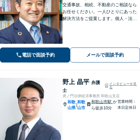
交通事故、相続、不動産のご相談なら
お任せください。一人ひとりにあった
解決方法をご提案します。個人・法人
問わず、お困りの方は弁護士にお気軽
にご相談ください。
電話で面談予約
メールで面談予約
野上 晶平
弁護
インタビューを見
る
士
虎ノ門法律経済事務所 和歌山支店
和歌山市駅
か
営業時間：
和歌
和歌
|
山県
山市
本日定休日
ら徒歩10分