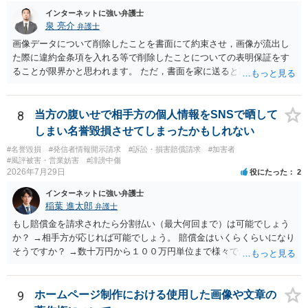
インターネットに強い弁護士
泉 亮介
弁護士
画像データについて削除したことを書面にて約束させ，画像が流出し
た際に違約金条項を入れる等で削除したことについての表明保証をす
ることが限界かと思われます。 ただ，書面を家に送ると家族に不貞行
為が発覚しご自身が慰謝料請求を受けるリスクがあるため，書面で削
除等を求めることは避けたほうが良いかと思われます。
8
当方の腹いせで相手方の個人情報をSNSで晒して
しまい名誉毀損させてしまったかもしれない
#名誉毀損
#発信者情報開示請求
#訴訟・損害賠償請求
#加害者
#風評被害・営業妨害
#誹謗中傷
2026年7月29日
役にたった
2
インターネットに強い弁護士
稲葉 進太郎
弁護士
もし賠償金を請求されたら分割払い（最大何回まで）は可能でしょう
か？ →相手方が応じれば可能でしょう。 賠償金はいくらくらいになり
そうですか？ →数十万円から１００万円単位まで様々であり、不明で
す。相手方から相談者様に対し請求がなされた場合、減額や分割の交
渉が行われ、双方合意に至れば支払が開始され、決裂して相手方が訴
訟提起を選択すれば訴訟の中で解決がなされる流れが通常です。
9
ホームページ制作における使用した画像や文章の