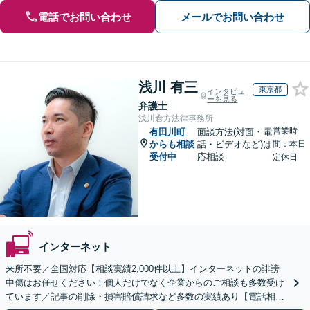
電話でお問い合わせ
メールでお問い合わせ
浅川 有三
東京都
インタビュ
ーを見る
弁護士
浅川倉方法律事務所
営業時
有田川町
面談方法(対面・電
からも相談
話・ビデオなど)は
間：本日
受付中
応相談
定休日
インターネット
来所不要／全国対応【相談実績2,000件以上】インターネットの誹謗
中傷はお任せください！個人だけでなく企業からのご相談も多数受け
ています／記事の削除・損害賠償請求など多数の実績あり【電話相談