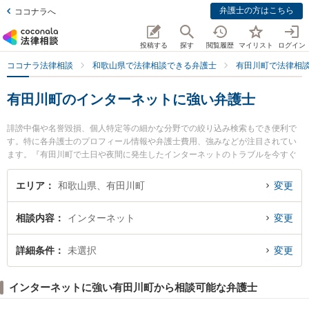
弁護士の方はこちら
ココナラへ
投稿する
探す
閲覧履歴
マイリスト
ログイン
ココナラ法律相談
和歌山県で法律相談できる弁護士
有田川町で法律相
有田川町のインターネットに強い弁護士
誹謗中傷や名誉毀損、個人特定等の細かな分野での絞り込み検索もでき便利で
す。特に各弁護士のプロフィール情報や弁護士費用、強みなどが注目されてい
ます。『有田川町で土日や夜間に発生したインターネットのトラブルを今すぐ
に弁護士に相談したい』『インターネットのトラブル解決の実績豊富な近くの
弁護士を検索したい』『初回相談無料でインターネットを法律相談できる有田
エリア
和歌山県、有田川町
変更
川町内の弁護士に相談予約したい』などでお困りの相談者さんにおすすめで
す。
相談内容
インターネット
変更
詳細条件
未選択
変更
インターネットに強い有田川町から相談可能な弁護士