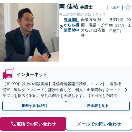
南 佳祐
弁護士
大阪府
春田法律事務所 大阪オフィス
有田川町
面談方法(対
営業時間：00:
からも相
面・電話・ビデ
00~23:59（土
談受付中
オなど)は応相
日祝日）
談
インターネット
【10,000件以上の相談実績】発信者情報開示請求、トレント、著作権
侵害、違法ダウンロード、誹謗中傷など、個人・企業問わずネットト
ラブルを幅広く対応。早期の解決を実現します。【土日祝も24時間受
付／初回相談無料】
事例を見る(3件)
料金表を見る
電話でお問い合わせ
メールでお問い合わせ