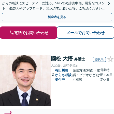
からの相談にスピーディーに対応。SNSでの誹謗中傷、悪質なコメン
ト、違法DLやアップロード、開示請求が届いた等、ご相談ください
【WEB面談OK&解決実績豊富】【千葉中央駅4分】
料金表を見る
電話でお問い合わせ
メールでお問い合わせ
國松 大悟
弁護士
奈良県
大宮通り法律事務所
営業時
有田川町
面談方法(対面・電
からも相談
話・ビデオなど)は
間：本日
受付中
応相談
定休日