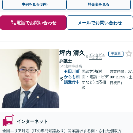
可】【初回相談無料】【夜間休日面談可】
事例を見る(3件)
料金表を見る
電話でお問い合わせ
メールでお問い合わせ
坪内 清久
千葉県
インタビュ
ーを見る
弁護士
Sfil法律事務所
有田川町
面談方法(対
営業時間：07:
からも相
面・電話・ビデ
00~21:59（土
談受付中
オなど)は応相
日祝日）
談
インターネット
全国エリア対応【ITの専門知識あり】開示請求する側・された側双方