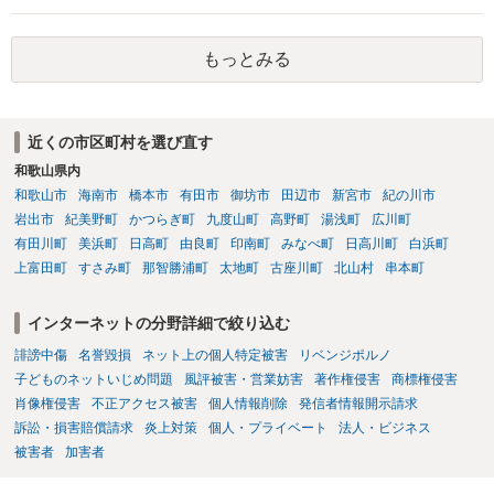
の同意があれば別です。また、単に制作を担当した事実を記載した
画の尺は10分ほど、服を着たままで胸を触って欲しい、などの要望を
り、公開中のサイトへリンクしたりする行為まで当然に禁止できると
して、要求された金額(1000円程度)の電子マネーを送信してしまいま
もっとみる
は限りません。 人物写真については、通常のSNSへの無断掲載と同
した。 そこから、撮影するまで暇なので顔の雰囲気の写真を交換して
様、掲載目的、態様、必要性、本人の特定可能性等から判断されま
欲しい、住んでいる都道府県と区を教えてと言われたので教えたりと
す。営業目的であり、本人も掲載を拒否していることは、違法性を認
言ったやり取りをしていました。 というやりとりは、青少年条例違反
める方向の事情となりますが、自動的に肖像権侵害となるわけではあ
（わいせつ行為）の疑いがあります。18歳未満と知らなくても処罰可
近くの市区町村を選び直す
りません。 まず、見積書、メール、チャット、デザイナーの利用規約
能です。
を確認したうえで、「提供素材及びこれを含む画面の複製・SNS掲載
和歌山県内
を許諾しない」と書面で明確に通知することをお勧めします。すでに
和歌山市
海南市
橋本市
有田市
御坊市
田辺市
新宮市
紀の川市
掲載された場合は、URL、掲載日時、画面を保存してから削除を求め
岩出市
紀美野町
かつらぎ町
九度山町
高野町
湯浅町
広川町
てください。
有田川町
美浜町
日高町
由良町
印南町
みなべ町
日高川町
白浜町
上富田町
すさみ町
那智勝浦町
太地町
古座川町
北山村
串本町
インターネットの分野詳細で絞り込む
誹謗中傷
名誉毀損
ネット上の個人特定被害
リベンジポルノ
子どものネットいじめ問題
風評被害・営業妨害
著作権侵害
商標権侵害
肖像権侵害
不正アクセス被害
個人情報削除
発信者情報開示請求
訴訟・損害賠償請求
炎上対策
個人・プライベート
法人・ビジネス
被害者
加害者