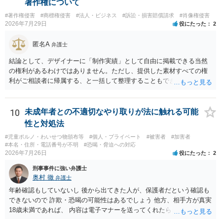
著作権について
#著作権侵害
#商標権侵害
#法人・ビジネス
#訴訟・損害賠償請求
#肖像権侵害
2026年7月29日
役にたった
2
匿名A
弁護士
結論として、デザイナーに「制作実績」として自由に掲載できる当然
の権利があるわけではありません。ただし、提供した素材すべての権
利がご相談者に帰属する、と一括して整理することもできません。 ご
自身が撮影・執筆した写真や文章は、創作性があれば原則としてご自
身が著作権者です。 他方、ブランド名、文字主体のロゴ、商品情報、
短いキャッチコピー、販売コンセプトなどは、通常、著作物には当た
10
未成年者との不適切なやり取りが法に触れる可能
りません。ただし、ロゴに独自の図形やイラスト等が含まれる場合に
性と対処法
は、その表現部分が著作物となる可能性があります。 また、人物写真
#児童ポルノ・わいせつ物頒布等
#個人・プライベート
#被害者
#加害者
の著作権は撮影者に、肖像に関する権利は被写体本人に帰属します
#本名・住所・電話番号が不明
#恐喝・脅迫への対応
（著作権法2条・17条）。 ウェブサイト全体に当然に著作権が生じる
2026年7月26日
役にたった
2
わけではありません。デザイナーが独自に制作したイラストやバナー
刑事事件に強い弁護士
等は別として、一般的なレイアウトや配色、依頼者から提供された素
奥村 徹
弁護士
材を希望に沿って配置した部分には、通常、著作物性は認められにく
いと考えられます。仮に具体的な画面構成の一部に創作性が認められ
年齢確認もしていないし 後から出てきた人が、保護者だという確認も
ても、その権利は当該部分に限られ、ご相談者の写真や文章等を制作
できないので 詐欺・恐喝の可能性はあるでしょう 他方、相手方が真実
実績として掲載する権限まで当然に生じるものではありません。 もっ
18歳未満であれば、 内容は電子マナーを送ってくれたら自慰行為など
とも、契約書がなくても、見積書、メール、利用規約等に実績掲載へ
の動画を要望通りに撮って送るよと言ったやりとりでした。 自分は動