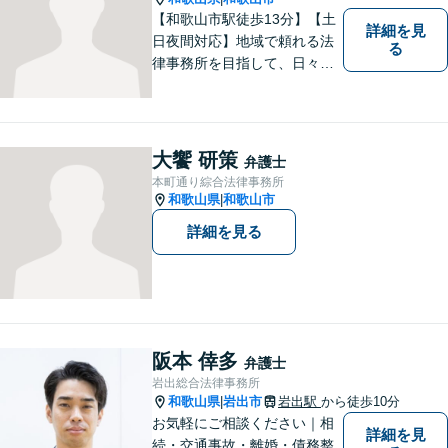
【和歌山市駅徒歩13分】【土
詳細を見
日夜間対応】地域で頼れる法
る
律事務所を目指して、日々尽
力しています。刑事事件／交
通事故／相続／その他一般の
民事事件など、幅広く対応可
能です。まずはお気軽にご相
大饗 研策
弁護士
談ください。
本町通り綜合法律事務所
和歌山県
和歌山市
|
詳細を見る
阪本 倖多
弁護士
岩出総合法律事務所
和歌山県
岩出市
岩出駅
から徒歩10分
|
お気軽にご相談ください｜相
詳細を見
続・交通事故・離婚・債務整