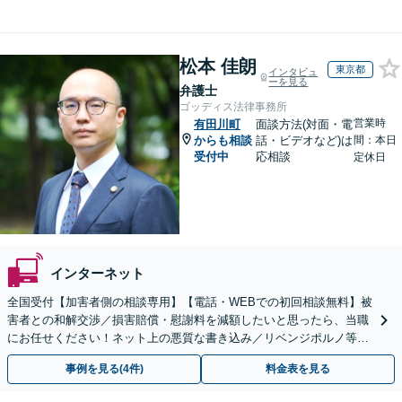
松本 佳朗
東京都
インタビュ
ーを見る
弁護士
ゴッディス法律事務所
営業時
有田川町
面談方法(対面・電
からも相談
話・ビデオなど)は
間：本日
受付中
応相談
定休日
インターネット
全国受付【加害者側の相談専用】【電話・WEBでの初回相談無料】被
害者との和解交渉／損害賠償・慰謝料を減額したいと思ったら、当職
にお任せください！ネット上の悪質な書き込み／リベンジポルノ等、
代表弁護士が最後まで対応【関東エリア以外の相談も可】
事例を見る(4件)
料金表を見る