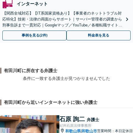
インターネット
【関西全域対応】【IT系国家資格あり】【事業者のネットトラブル対
応特化】技術・法律の両面からサポート｜サーバー管理者の調査から
刑事告訴まで一貫対応｜Googleマップ／YouTube／各種転職サイトに
特化
事例を見る(2件)
料金表を見る
有田川町に所在する弁護士
条件に一致する弁護士が見つかりませんでした
有田川町から近いインターネットに強い弁護士
石原 詢二
弁護士
紀州石原法律事務所
和歌山県
和歌山市
営業時間：本日定休日
|