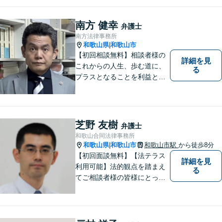
南方 健幸
弁護士
南方法律事務所
和歌山県
和歌山市
|
【初回相談無料】相談者様の
詳細を見
これからの人生、歩む道に、
る
プラスとなることを利益と考
え、相談者の人生を背負って
活動してまいります。和歌山
はもちろん、関西・関東から
ご相談いただくこともありま
芝野 友樹
弁護士
す。
和歌山合同法律事務所
和歌山県
和歌山市
和歌山市駅
から徒歩8分
|
【初回面談無料】【法テラス
詳細を見
利用可能】法的観点を踏まえ
る
てご相談者様の皆様にとって
最良の解決を図ることに常に
心がけています。創設55年を
超える歴史ある事務所です。
【当日／夜間／応相談】お悩