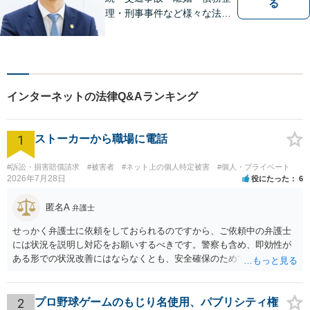
る
理・刑事事件など様々な法律
問題に対応｜相続、交通事
故、不貞問題については初回3
0分無料相談あり｜夜間・休
日・オンライン相談OK（要予
約）｜丁寧な報告とスピード
インターネットの法律Q&Aランキング
対応で安心をお届けします
1
ストーカーから職場に電話
#訴訟・損害賠償請求
#被害者
#ネット上の個人特定被害
#個人・プライベート
2026年7月28日
役にたった
6
匿名A
弁護士
せっかく弁護士に依頼をしておられるのですから、ご依頼中の弁護士
には状況を説明し対応をお願いするべきです。警察も含め、即効性が
ある形での状況改善にはならなくとも、安全確保のためできることは
ある筈です。
2
プロ野球ゲームのもじり名使用、パブリシティ権