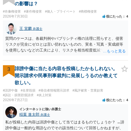
の影響は？
#肖像権侵害
#著作権侵害
#個人・プライベート
#商標権侵害
2026年7月30日
役にたった
4
王 宣麟
弁護士
質問のケースは、各裁判例やパブリシティ権の法理に照らすと、侵害
リスクが完全にゼロとは言い切れないものの、実名・写真・実成績等
を使用しないなどの工夫により、リスクを相当程度低減できる設計に
なっているかと思います。 ただし、「野球ファンであれば元の選手を
推測できる」という点は、裁判で争われた場合に「専ら顧客吸引力の
利用を目的とする」と判断される余地を残すため、一定の注意が必要
3
誹謗中傷に当たる内容を投稿したかもしれない。
です。 また、広告収益の有無は、侵害判断に一定の影響を与える可能
開示請求や民事刑事裁判に発展しうるのか教えて
性がありますが、決定的要因ではありません。 パブリシティ権侵害の
欲しい。
成否は、主に「専ら顧客吸引力の利用を目的とするか」という点で判
#誹謗中傷
#名誉毀損
#発信者情報開示請求
#風評被害・営業妨害
断されます。広告収益があることは「商業的目的」を強く示す要素で
#訴訟・損害賠償請求
#炎上対策
すが、それだけで直ちに侵害となるわけではありません。完全無償・
2026年7月27日
役にたった
4
非営利であれば「表現の自由」「創作物」としての側面が強く評価さ
れる可能性があります。一方、広告収益がある場合は「商業利用」と
インターネットに強い弁護士
しての色彩が強まり、リスクが高まる可能性があります。 公開前に変
稲葉 進太郎
弁護士
更・確認しておく事項については、公開の場でアドバイスするにも限
私が投稿した内容は誹謗中傷として当てはまるものでしょうか？ →誹
界があるかと思うので、資料等を持参の上、弁護士に相談されること
謗中傷は一般的な用語なのでその該当性について回答しかねますが、