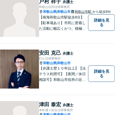
戸村 祥子
弁護士
み事がございましたら、お気
和歌山合同法律事務所
軽にご相談下さい。
和歌山県
和歌山市
和歌山市駅
から徒歩8分
|
【南海和歌山市駅徒歩8分】
詳細を見
【駐車場あり】市民に密着し
る
た活動に幅広くかつ、積極的
に取り組んでいます。離婚問
題／相続問題／刑事事件／借
金問題／労働問題など、幅広
く対応可能。【地域に根ざし
安田 克己
弁護士
た弁護士】法律トラブルでお
灯か法律事務所
悩みの方は、お気軽にご相談
和歌山県
和歌山市
|
ください。
【弁護士歴１０年以上】【法
詳細を見
テラス利用可】【夜間／休日
る
相談可】和歌山市役所の近
く、京橋親水公園そばにある
親しみやすい法律事務所で
す。一人で悩まず、まずはご
相談ください。あなたの灯り
津田 泰宏
弁護士
となれるよう誠心誠意努めま
本町通り綜合法律事務所
す。
和歌山県
和歌山市
|