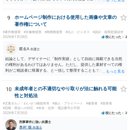
す。相手方から相談者様に対し請求がなされた場合、減額や分割の交
渉が行われ、双方合意に至れば支払が開始され、決裂して相手方が訴
訟提起を選択すれば訴訟の中で解決がなされる流れが通常です。
9
ホームページ制作における使用した画像や文章の
著作権について
#著作権侵害
#肖像権侵害
#商標権侵害
#法人・ビジネス
#訴訟・損害賠償請求
2026年7月29日
役にたった
2
匿名A
弁護士
結論として、デザイナーに「制作実績」として自由に掲載できる当然
の権利があるわけではありません。ただし、提供した素材すべての権
利がご相談者に帰属する、と一括して整理することもできません。 ご
自身が撮影・執筆した写真や文章は、創作性があれば原則としてご自
身が著作権者です。 他方、ブランド名、文字主体のロゴ、商品情報、
短いキャッチコピー、販売コンセプトなどは、通常、著作物には当た
10
未成年者との不適切なやり取りが法に触れる可能
りません。ただし、ロゴに独自の図形やイラスト等が含まれる場合に
性と対処法
は、その表現部分が著作物となる可能性があります。 また、人物写真
#児童ポルノ・わいせつ物頒布等
#個人・プライベート
#被害者
#加害者
の著作権は撮影者に、肖像に関する権利は被写体本人に帰属します
#恐喝・脅迫への対応
#本名・住所・電話番号が不明
（著作権法2条・17条）。 ウェブサイト全体に当然に著作権が生じる
2026年7月26日
役にたった
2
わけではありません。デザイナーが独自に制作したイラストやバナー
刑事事件に強い弁護士
等は別として、一般的なレイアウトや配色、依頼者から提供された素
奥村 徹
弁護士
材を希望に沿って配置した部分には、通常、著作物性は認められにく