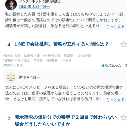
れる可能性があります。一方、広告収益がある場合は「商業利用」と
インターネットに強い弁護士
しての色彩が強まり、リスクが高まる可能性があります。 公開前に変
稲葉 進太郎
弁護士
更・確認しておく事項については、公開の場でアドバイスするにも限
私が投稿した内容は誹謗中傷として当てはまるものでしょうか？ →誹
界があるかと思うので、資料等を持参の上、弁護士に相談されること
謗中傷は一般的な用語なのでその該当性について回答しかねますが、
も一つかと存じます。
相談者が投稿した記事は、単なる意見の表明といえる可能性が高く、
権利侵害が認められる可能性は低いと存じます。 もし当てはまるとし
て、開示請求が認められたり、民事裁判や刑事裁判に発展しうるもの
でしょうか？ →権利侵害や、名誉毀損・侮辱に該当する可能性が低い
4
LINEで会社批判、警察が立件する可能性は？
ため、民事裁判や刑事裁判に発展することはあまり考えられないよう
に思われます。
#業務妨害罪・信用毀損罪
#名誉毀損罪・侮辱罪
#名誉毀損
#逮捕や勾留の阻止・準抗告
#加害者
#不起訴
2026年8月3日
役にたった
2
匿名A
弁護士
友人にLINEでメッセージを送る場合と、SNSなどの公開の場所で書き
込むのとでは、犯罪の成否から全く違うことになります。前者の場
合、そもそも世間に流布していなければ名誉や信用、業務にかかる犯
罪は成立しないことになります。
5
開示請求の仮処分での審尋で２回目で終わらない
場合どうしたらいいですか