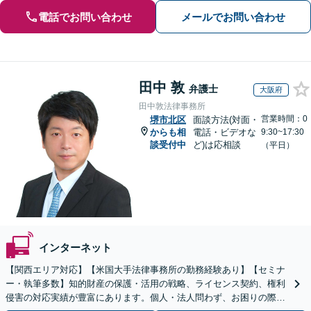
電話でお問い合わせ
メールでお問い合わせ
田中 敦
弁護士
大阪府
田中敦法律事務所
営業時間：0
堺市北区
面談方法(対面・
からも相
電話・ビデオな
9:30~17:30
談受付中
ど)は応相談
（平日）
インターネット
【関西エリア対応】【米国大手法律事務所の勤務経験あり】【セミナ
ー・執筆多数】知的財産の保護・活用の戦略、ライセンス契約、権利
侵害の対応実績が豊富にあります。個人・法人問わず、お困りの際は