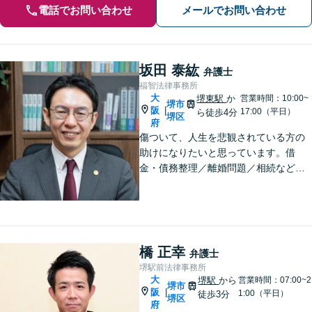
電話でお問い合わせ
メールでお問い合わせ
坂田 泰紘
弁護士
福智法律事務所
大
堺東駅
か
営業時間：10:00~
堺市
阪
|
17:00（平日）
ら徒歩4分
堺区
府
傷ついて、人生を悲観されている方の
助けになりたいと思っています。借
金・債務整理／離婚問題／相続など、
法律は弱者救済のためのものですから
お気軽に、悩み相談の代わりにお声が
けください。相談者から「気軽で相談
しやすかった」と言ってもらえる事務
所を目指します
橋 正幸
弁護士
堺駅前法律事務所
大
堺駅
から
営業時間：07:00~2
堺市
阪
|
1:00（平日）
徒歩3分
堺区
府