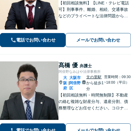
【初回相談無料】【LINE・テレビ電話
可】刑事事件、離婚、相続、交通事故
などのプライベートな法律問題から、
契約書レビューなどの企業法務や学校
法務、プロスポーツ選手の相談まで幅
広く対応。トラブル解決のための身近
電話でお問い合わせ
メールでお問い合わせ
な相談相手として、お気軽にご連絡く
ださい。
髙橋 優
弁護士
阿倍野なみはや法律事務所
文の里駅
営業時間：09:30
大
大阪市
~18:00（平日）
阪
阿倍野
から徒歩1
|
府
区
分
【初回相談無料・時間無制限】不動産
の絡む複雑な財産分与、遺産分割、債
務整理などお任せください。コロナ禍
でお困りの方のご相談を積極的に受け
ております。一人ひとりの不安に寄り
添い、皆さまが安心して暮らせるよ
電話でお問い合わせ
メールでお問い合わせ