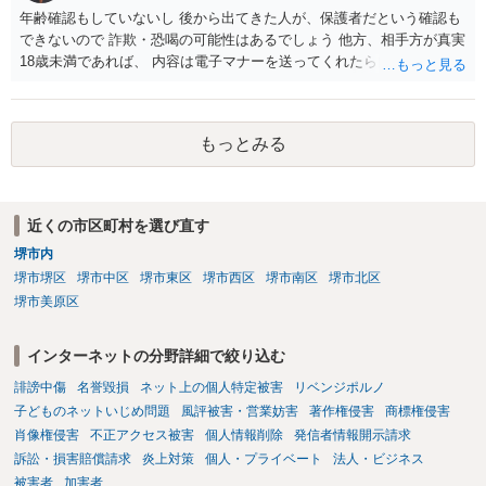
いと考えられます。仮に具体的な画面構成の一部に創作性が認められ
年齢確認もしていないし 後から出てきた人が、保護者だという確認も
ても、その権利は当該部分に限られ、ご相談者の写真や文章等を制作
できないので 詐欺・恐喝の可能性はあるでしょう 他方、相手方が真実
実績として掲載する権限まで当然に生じるものではありません。 もっ
18歳未満であれば、 内容は電子マナーを送ってくれたら自慰行為など
とも、契約書がなくても、見積書、メール、利用規約等に実績掲載へ
の動画を要望通りに撮って送るよと言ったやりとりでした。 自分は動
の同意があれば別です。また、単に制作を担当した事実を記載した
画の尺は10分ほど、服を着たままで胸を触って欲しい、などの要望を
り、公開中のサイトへリンクしたりする行為まで当然に禁止できると
して、要求された金額(1000円程度)の電子マネーを送信してしまいま
もっとみる
は限りません。 人物写真については、通常のSNSへの無断掲載と同
した。 そこから、撮影するまで暇なので顔の雰囲気の写真を交換して
様、掲載目的、態様、必要性、本人の特定可能性等から判断されま
欲しい、住んでいる都道府県と区を教えてと言われたので教えたりと
す。営業目的であり、本人も掲載を拒否していることは、違法性を認
言ったやり取りをしていました。 というやりとりは、青少年条例違反
める方向の事情となりますが、自動的に肖像権侵害となるわけではあ
（わいせつ行為）の疑いがあります。18歳未満と知らなくても処罰可
近くの市区町村を選び直す
りません。 まず、見積書、メール、チャット、デザイナーの利用規約
能です。
を確認したうえで、「提供素材及びこれを含む画面の複製・SNS掲載
堺市内
を許諾しない」と書面で明確に通知することをお勧めします。すでに
堺市堺区
堺市中区
堺市東区
堺市西区
堺市南区
堺市北区
掲載された場合は、URL、掲載日時、画面を保存してから削除を求め
堺市美原区
てください。
インターネットの分野詳細で絞り込む
誹謗中傷
名誉毀損
ネット上の個人特定被害
リベンジポルノ
子どものネットいじめ問題
風評被害・営業妨害
著作権侵害
商標権侵害
肖像権侵害
不正アクセス被害
個人情報削除
発信者情報開示請求
訴訟・損害賠償請求
炎上対策
個人・プライベート
法人・ビジネス
被害者
加害者