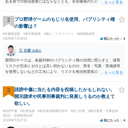
ある形での状況改善にはならなくとも、安全確保のためできることは
ある筈です。
2
プロ野球ゲームのもじり名使用、パブリシティ権
の影響は？
#肖像権侵害
#著作権侵害
#個人・プライベート
#商標権侵害
2026年7月30日
役にたった
4
王 宣麟
弁護士
質問のケースは、各裁判例やパブリシティ権の法理に照らすと、侵害
リスクが完全にゼロとは言い切れないものの、実名・写真・実成績等
を使用しないなどの工夫により、リスクを相当程度低減できる設計に
なっているかと思います。 ただし、「野球ファンであれば元の選手を
推測できる」という点は、裁判で争われた場合に「専ら顧客吸引力の
利用を目的とする」と判断される余地を残すため、一定の注意が必要
3
誹謗中傷に当たる内容を投稿したかもしれない。
です。 また、広告収益の有無は、侵害判断に一定の影響を与える可能
開示請求や民事刑事裁判に発展しうるのか教えて
性がありますが、決定的要因ではありません。 パブリシティ権侵害の
欲しい。
成否は、主に「専ら顧客吸引力の利用を目的とするか」という点で判
#誹謗中傷
#名誉毀損
#発信者情報開示請求
#炎上対策
#風評被害・営業妨害
断されます。広告収益があることは「商業的目的」を強く示す要素で
#訴訟・損害賠償請求
すが、それだけで直ちに侵害となるわけではありません。完全無償・
2026年7月27日
役にたった
4
非営利であれば「表現の自由」「創作物」としての側面が強く評価さ