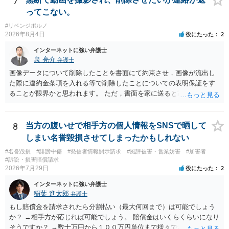
7
ってこない。
#リベンジポルノ
2026年8月4日
役にたった
2
インターネットに強い弁護士
泉 亮介
弁護士
画像データについて削除したことを書面にて約束させ，画像が流出し
た際に違約金条項を入れる等で削除したことについての表明保証をす
ることが限界かと思われます。 ただ，書面を家に送ると家族に不貞行
為が発覚しご自身が慰謝料請求を受けるリスクがあるため，書面で削
除等を求めることは避けたほうが良いかと思われます。
8
当方の腹いせで相手方の個人情報をSNSで晒して
しまい名誉毀損させてしまったかもしれない
#名誉毀損
#誹謗中傷
#発信者情報開示請求
#風評被害・営業妨害
#加害者
#訴訟・損害賠償請求
2026年7月29日
役にたった
2
インターネットに強い弁護士
稲葉 進太郎
弁護士
もし賠償金を請求されたら分割払い（最大何回まで）は可能でしょう
か？ →相手方が応じれば可能でしょう。 賠償金はいくらくらいになり
そうですか？ →数十万円から１００万円単位まで様々であり、不明で