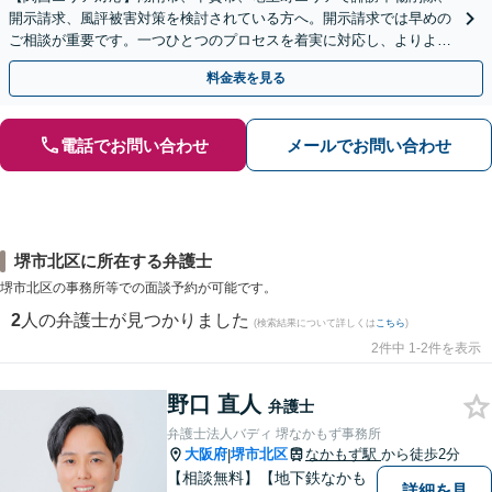
開示請求、風評被害対策を検討されている方へ。開示請求では早めの
ご相談が重要です。一つひとつのプロセスを着実に対応し、よりよい
解決に向けて尽力いたします【Web面談OK】
料金表を見る
電話でお問い合わせ
メールでお問い合わせ
堺市北区に所在する弁護士
堺市北区の事務所等での面談予約が可能です。
2
人の弁護士が見つかりました
(検索結果について詳しくは
こちら
)
2件中 1-2件を表示
野口 直人
弁護士
弁護士法人バディ 堺なかもず事務所
大阪府
堺市北区
なかもず駅
から徒歩2分
|
【相談無料】【地下鉄なかも
詳細を見