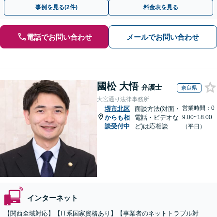
お気軽にご相談ください。【弁護士歴15年以上】
事例を見る(2件)
料金表を見る
電話でお問い合わせ
メールでお問い合わせ
國松 大悟
弁護士
奈良県
大宮通り法律事務所
営業時間：0
堺市北区
面談方法(対面・
からも相
電話・ビデオな
9:00~18:00
談受付中
ど)は応相談
（平日）
インターネット
【関西全域対応】【IT系国家資格あり】【事業者のネットトラブル対