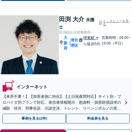
談】【完全個室】【堺東駅4分】
田渕 大介
弁護
インタビューを見
る
士
田渕総合法律事務所
大
堺東駅
か
営業時間：09:00~
堺市
阪
|
19:00（平日）
ら徒歩5分
堺区
府
インターネット
【来所不要！】【加害者側に特化】【土日祝夜間対応】サイト別・プ
ロバイダ別プランで対応。発信者情報開示、慰謝料・損害賠償請求の
減額・排斥、刑事告訴、示談交渉、トレント、リベンジポルノの実績
多数！企業・飲食店の風評被害も対応【堺東駅5分】
事例を見る(2件)
料金表を見る