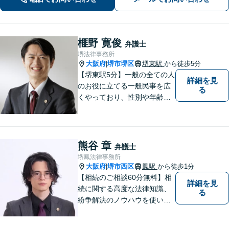
う、全力でお守りします。
榧野 寛俊
弁護士
堺法律事務所
大阪府
堺市堺区
堺東駅
から徒歩5分
|
【堺東駅5分】一般の全ての人
詳細を見
のお役に立てる一般民事を広
る
くやっており、性別や年齢を
問わず様々なご相談、ご依頼
を受けています。相談者の
方、依頼者の方の気持ちに真
摯に寄り添い、困難な問題に
熊谷 章
弁護士
も粘り強く対峙して、信頼を
堺鳳法律事務所
積み重ねていきたいと考えて
大阪府
堺市西区
鳳駅
から徒歩1分
|
います。
【相続のご相談60分無料】相
詳細を見
続に関する高度な法律知識、
る
紛争解決のノウハウを使い、
より良い法的サービスを提供
します。 ご相談者様の大切な