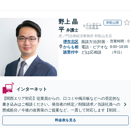
野上 晶
和歌山県
インタビュ
ーを見る
平
弁護士
虎ノ門法律経済事務所 和歌山支店
営業時間：0
堺市北区
面談方法(対面・
からも相
電話・ビデオな
9:00~18:00
談受付中
ど)は応相談
（平日）
インターネット
【関西エリア対応】従業員からの、口コミや掲示板などへの否定的な
書き込みはご相談ください。発信者の特定／削除請求／当該社員への
懲戒処分／今後の改善策のご提案など、一貫して対応します【初回相
談30分無料】書き込みを行わせない職場環境整備にも注力
料金表を見る