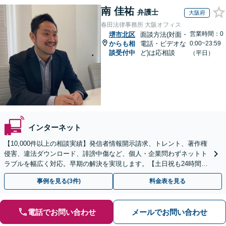
南 佳祐
弁護士
大阪府
春田法律事務所 大阪オフィス
営業時間：0
堺市北区
面談方法(対面・
からも相
電話・ビデオな
0:00~23:59
談受付中
ど)は応相談
（平日）
インターネット
【10,000件以上の相談実績】発信者情報開示請求、トレント、著作権
侵害、違法ダウンロード、誹謗中傷など、個人・企業問わずネットト
ラブルを幅広く対応。早期の解決を実現します。【土日祝も24時間受
付／初回相談無料】
事例を見る(3件)
料金表を見る
電話でお問い合わせ
メールでお問い合わせ