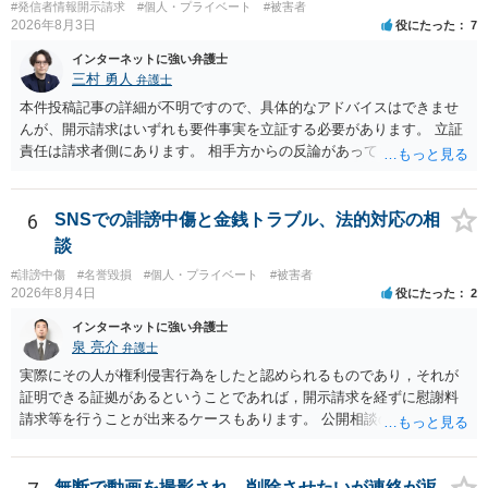
#発信者情報開示請求
#個人・プライベート
#被害者
2026年8月3日
役にたった
7
インターネットに強い弁護士
三村 勇人
弁護士
本件投稿記事の詳細が不明ですので、具体的なアドバイスはできませ
んが、開示請求はいずれも要件事実を立証する必要があります。 立証
責任は請求者側にあります。 相手方からの反論があっても、裁判官が
要件事実を満たしていると判断すれば、補充は求められません。 相手
方が口頭で反論したのは、仮処分は迅速性が要求されるためです。 書
面での反論となれば、より遅延する可能性がございます。 また、本件
6
SNSでの誹謗中傷と金銭トラブル、法的対応の相
はXのため、APのIPアドレスの保存期間の問題もございます。 開示請
談
求は法律知識が不可欠ですが、それだけでは足りず、実務を踏まえた
#誹謗中傷
#名誉毀損
#個人・プライベート
#被害者
方法を選択することが重要です。
2026年8月4日
役にたった
2
インターネットに強い弁護士
泉 亮介
弁護士
実際にその人が権利侵害行為をしたと認められるものであり，それが
証明できる証拠があるということであれば，開示請求を経ずに慰謝料
請求等を行うことが出来るケースもあります。 公開相談の場では回答
は難しいかと思われますので，お手持ちの証拠資料を持参の上弁護士
に個別に相談されると良いでしょう。
無断で動画を撮影され、削除させたいが連絡が返