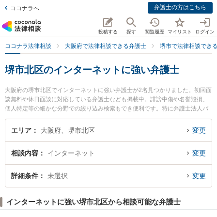
弁護士の方はこちら
ココナラへ
投稿する
探す
閲覧履歴
マイリスト
ログイン
ココナラ法律相談
大阪府で法律相談できる弁護士
堺市で法律相談でき
堺市北区のインターネットに強い弁護士
大阪府の堺市北区でインターネットに強い弁護士が2名見つかりました。初回面
談無料や休日面談に対応している弁護士なども掲載中。誹謗中傷や名誉毀損、
個人特定等の細かな分野での絞り込み検索もでき便利です。特に弁護士法人バ
ディ 堺なかもず事務所の野口 直人弁護士や河内総合法律事務所の廣田 亘弁護
士のプロフィール情報や弁護士費用、強みなどが注目されています。『堺市北
エリア
大阪府、堺市北区
変更
区で土日や夜間に発生したインターネットのトラブルを今すぐに弁護士に相談
したい』『インターネットのトラブル解決の実績豊富な近くの弁護士を検索し
相談内容
インターネット
変更
たい』『初回相談無料でインターネットを法律相談できる堺市北区内の弁護士
に相談予約したい』などでお困りの相談者さんにおすすめです。
詳細条件
未選択
変更
インターネットに強い堺市北区から相談可能な弁護士