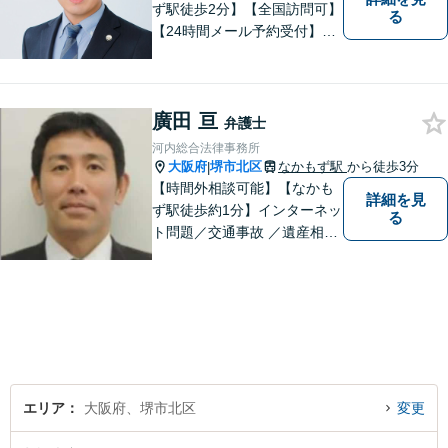
ず駅徒歩2分】【全国訪問可】
る
【24時間メール予約受付】
【当日相談可】お客様の目線
に立って、冷静かつ正確な助
言をすることを心がけており
廣田 亘
ます。
弁護士
河内総合法律事務所
大阪府
堺市北区
なかもず駅
から徒歩3分
|
【時間外相談可能】【なかも
詳細を見
ず駅徒歩約1分】インターネッ
る
ト問題／交通事故 ／遺産相
続。弁護士になったばかりの
頃の気持ちを忘れずに、地域
の皆様の法律トラブルにしっ
かりとお応えいたします。 お
気軽にご相談ください。
エリア
大阪府、堺市北区
変更