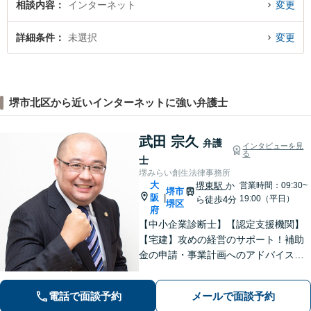
相談内容
インターネット
変更
詳細条件
未選択
変更
堺市北区から近いインターネットに強い弁護士
武田 宗久
弁護
インタビューを見
る
士
堺みらい創生法律事務所
大
堺東駅
か
営業時間：09:30~
堺市
阪
|
19:00（平日）
ら徒歩4分
堺区
府
【中小企業診断士】【認定支援機関】
【宅建】攻めの経営のサポート！補助
金の申請・事業計画へのアドバイス／
不動産に関する法的トラブルもお任
せ！財産分与・事業継承／交通事故／
電話で面談予約
メールで面談予約
債務整理／労働問題も【夜間・休日面