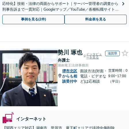
応特化】技術・法律の両面からサポート｜サーバー管理者の調査から
刑事告訴まで一貫対応｜Googleマップ／YouTube／各種転職サイトに
特化
事例を見る(2件)
料金表を見る
勢川 琢也
滋賀県
インタビュ
ーを見る
弁護士
湖南竜王法律事務所
営業時間：0
堺市北区
面談方法(対面・
からも相
電話・ビデオな
9:00~17:00
談受付中
ど)は応相談
（平日）
インターネット
【関西エリア対応】湖南市、甲賀市、竜王町エリアで誹謗中傷削除、