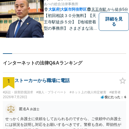
あべの総合法律事務所
大阪府
大阪市阿倍野区
天王寺駅
から徒歩5分
|
【初回相談３０分無料】【天
詳細を見
王寺駅徒歩５分】【地域密着
る
型の事務所】 さまざまな法律
問題について相談者・依頼者
の立場に立って、親身に助
言・活動します。 交通事故、
相続、インターネット上のト
ラブルに注力！！
インターネットの法律Q&Aランキング
1
ストーカーから職場に電話
#訴訟・損害賠償請求
#個人・プライベート
#ネット上の個人特定被害
#被害者
2026年7月28日
役にたった
6
匿名A
弁護士
せっかく弁護士に依頼をしておられるのですから、ご依頼中の弁護士
には状況を説明し対応をお願いするべきです。警察も含め、即効性が