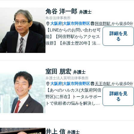
時間を無駄にしないよう、的
確かつスピーディーに進め、
角谷 洋一郎
弁護士
ご相談様にとって最適なご提
角谷法律事務所
案ができるよう努めます。
大阪府
大阪市阿倍野区
阿倍野駅
から徒歩0分
|
【LINEからのお問い合わせ可
詳細を見
能】【阿倍野駅からアクセス
る
抜群】【弁護士歴20年】法テ
ラス・弁護士費用特約の利用
が可能です。丁寧なヒアリン
グ・他士業連携によるワンス
トップ対応が強み！交通事故
室田 朋宏
弁護士
／遺産分割／離婚／債務整理
弁護士法人英明法律事務所
／その他
大阪府
大阪市阿倍野区
天王寺駅
から徒歩0分
|
【あべのハルカス(大阪府阿倍
詳細を見
野区)に所在】トータルサポー
る
トで依頼者の悩みを解決しま
す。
井上 信
弁護士