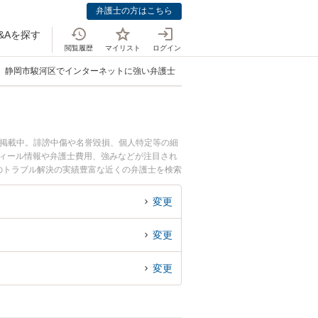
弁護士の方はこちら
&Aを探す
閲覧履歴
マイリスト
ログイン
静岡市駿河区でインターネットに強い弁護士
も掲載中。誹謗中傷や名誉毀損、個人特定等の細
フィール情報や弁護士費用、強みなどが注目され
のトラブル解決の実績豊富な近くの弁護士を検索
んにおすすめです。
変更
変更
変更