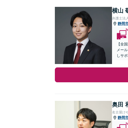
横山 
弁護士法
静岡
【全国
メール
しサポ
奥田 
名古屋け
静岡