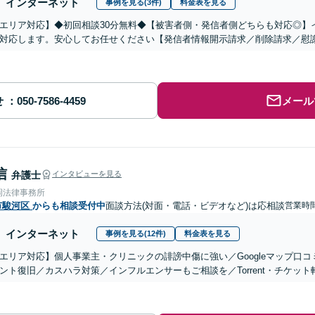
インターネット
事例を見る(3件)
料金表を見る
エリア対応】◆初回相談30分無料◆【被害者側・発信者側どちらも対応◎】
対応します。安心してお任せください【発信者情報開示請求／削除請求／慰
せ
メール
信
弁護士
インタビューを見る
岡法律事務所
市駿河区
からも相談受付中
面談方法(対面・電話・ビデオなど)は応相談
営業時間
インターネット
事例を見る(12件)
料金表を見る
エリア対応】個人事業主・クリニックの誹謗中傷に強い／Googleマップ口コ
ント復旧／カスハラ対策／インフルエンサーもご相談を／Torrent・チケッ