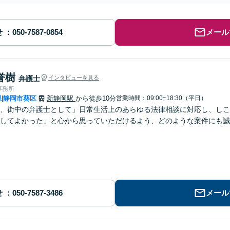
せ
メール
誉樹
弁護士
インタビューを見る
事務所
県
静岡市葵区
新静岡駅
から徒歩10分
営業時間：09:00~18:30（平日）
|
、街中の弁護士として」日常生活上のあらゆる法律相談に対応し、しこ
してよかった」と心から思っていただけるよう、どのような案件にも誠
せ
メール