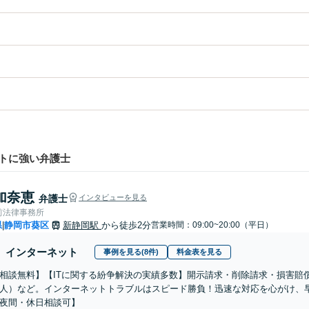
トに強い弁護士
加奈恵
弁護士
インタビューを見る
前法律事務所
県
静岡市葵区
新静岡駅
から徒歩2分
営業時間：09:00~20:00（平日）
|
インターネット
事例を見る(8件)
料金表を見る
相談無料】【ITに関する紛争解決の実績多数】開示請求・削除請求・損害賠
人）など。インターネットトラブルはスピード勝負！迅速な対応を心がけ、
夜間・休日相談可】