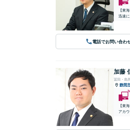
【東海
迅速に
電話でお問い合わ
加藤 
冨田・島
静岡
【東海
アカウ