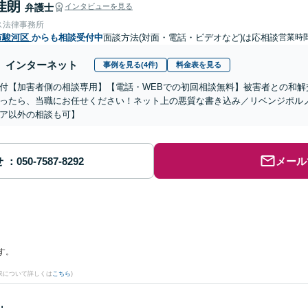
佳朗
弁護士
インタビューを見る
ス法律事務所
市駿河区
からも相談受付中
面談方法(対面・電話・ビデオなど)は応相談
営業時間
インターネット
事例を見る(4件)
料金表を見る
付【加害者側の相談専用】【電話・WEBでの初回相談無料】被害者との和解
ったら、当職にお任せください！ネット上の悪質な書き込み／リベンジポル
ア以外の相談も可】
せ
メール
す。
果について詳しくは
こちら
)