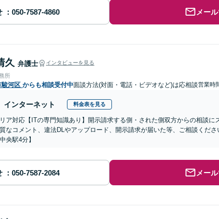
せ
メール
清久
弁護士
インタビューを見る
事務所
市駿河区
からも相談受付中
面談方法(対面・電話・ビデオなど)は応相談
営業時間
インターネット
料金表を見る
リア対応【ITの専門知識あり】開示請求する側・された側双方からの相談に
質なコメント、違法DLやアップロード、開示請求が届いた等、ご相談ください
中央駅4分】
せ
メール