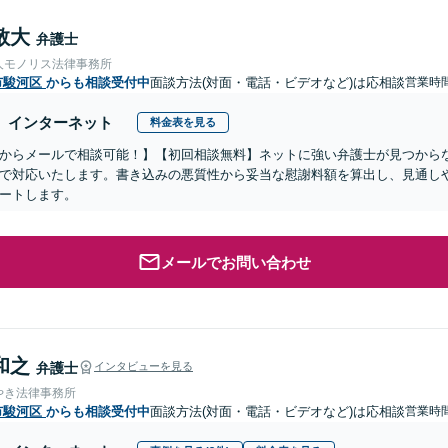
敬大
弁護士
人モノリス法律事務所
市駿河区
からも相談受付中
面談方法(対面・電話・ビデオなど)は応相談
営業時間
インターネット
料金表を見る
からメールで相談可能！】【初回相談無料】ネットに強い弁護士が見つから
で対応いたします。書き込みの悪質性から妥当な慰謝料額を算出し、見通し
ートします。
メールでお問い合わせ
和之
弁護士
インタビューを見る
やき法律事務所
市駿河区
からも相談受付中
面談方法(対面・電話・ビデオなど)は応相談
営業時間