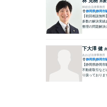
林 克樹
弁護
林総合法律事務所
静岡県
静岡市
|
【初回相談無料
多数の解決実績
整理の問題解決
下大澤 健
あおば法律事務所
静岡県
静岡市
|
【静岡県静岡市
不動産取引など
り扱っておりま