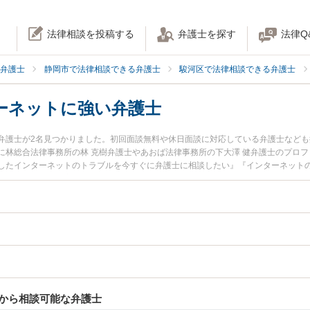
法律相談を投稿する
弁護士を探す
法律Q
弁護士
静岡市で法律相談できる弁護士
駿河区で法律相談できる弁護士
ーネットに強い弁護士
弁護士が2名見つかりました。初回面談無料や休日面談に対応している弁護士など
に林総合法律事務所の林 克樹弁護士やあおば法律事務所の下大澤 健弁護士のプロ
したインターネットのトラブルを今すぐに弁護士に相談したい』『インターネット
律相談できる静岡市駿河区内の弁護士に相談予約したい』などでお困りの相談者さ
から相談可能な弁護士