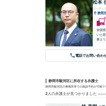
松本 
ゴッディ
静岡
全国受
いと思
東エリ
電話でお問い合わ
静岡市駿河区に所在する弁護士
静岡市駿河区の事務所等での面談予約が可能で
2
人の弁護士が見つかりました
(検索結