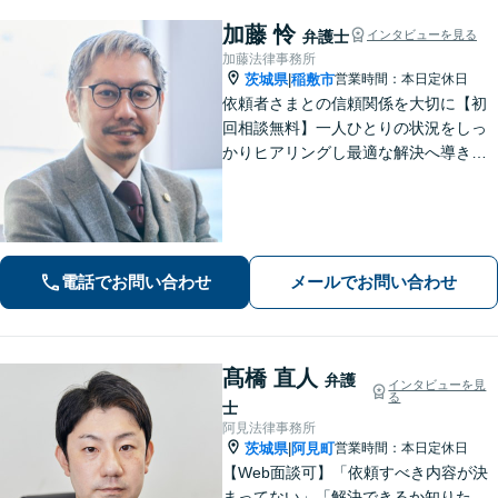
加藤 怜
弁護士
インタビューを見る
加藤法律事務所
茨城県
稲敷市
営業時間：本日定休日
|
依頼者さまとの信頼関係を大切に【初
回相談無料】一人ひとりの状況をしっ
かりヒアリングし最適な解決へ導きま
す／離婚・相続・交通事故・債務整
理・企業法務・個人事業など幅広く対
応／見通しや方針を明確に提案／弁護
士費用もわかりやすく説明【夜間相談
可】
電話でお問い合わせ
メールでお問い合わせ
髙橋 直人
弁護
インタビューを見
る
士
阿見法律事務所
茨城県
阿見町
営業時間：本日定休日
|
【Web面談可】「依頼すべき内容が決
まってない」「解決できるか知りた