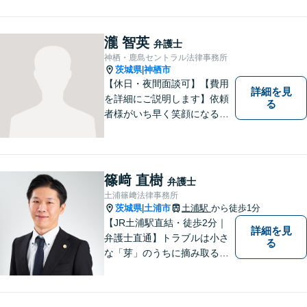
相続・労災・離婚・不動産・企業法
務】
瀧 智英
弁護士
神栖・鹿島セントラル法律事務所
茨城県
神栖市
|
【休日・夜間面談可】【費用
詳細を見
を詳細にご説明します】依頼
る
者様がいち早く笑顔になるよ
うご事情やお気持ちに寄り添
った対応を心がけておりま
す。鹿行地区に限らず、千葉
県香取市や銚子市などにお住
篠﨑 直樹
弁護士
まいの皆さまからのご相談も
土浦篠﨑法律事務所
積極的にお受けしています。
茨城県
土浦市
土浦駅
から徒歩1分
|
【JR土浦駅直結・徒歩2分｜
詳細を見
弁護士直通】トラブルは小さ
る
な「芽」のうちに摘み取るこ
とが大切です。少しでも不安
に感じることがあれば、ご相
談ください。