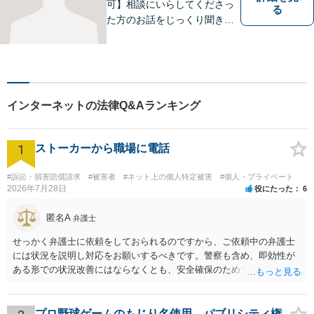
可】相談にいらしてくださっ
る
た方のお話をじっくり聞き、
ともに解決方法を考えていく
ことを心がけています。法律
相談は早めの相談が大切で
す。皆様が相談しやすい環境
を整えておりますので、お気
インターネットの法律Q&Aランキング
軽にご相談ください。
1
ストーカーから職場に電話
#訴訟・損害賠償請求
#被害者
#ネット上の個人特定被害
#個人・プライベート
2026年7月28日
役にたった
6
匿名A
弁護士
せっかく弁護士に依頼をしておられるのですから、ご依頼中の弁護士
には状況を説明し対応をお願いするべきです。警察も含め、即効性が
ある形での状況改善にはならなくとも、安全確保のためできることは
ある筈です。
プロ野球ゲームのもじり名使用、パブリシティ権