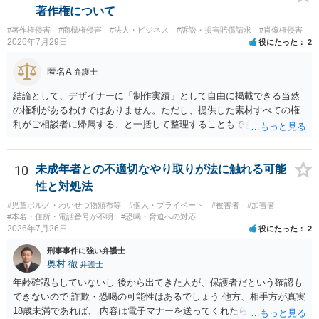
著作権について
#著作権侵害
#商標権侵害
#法人・ビジネス
#訴訟・損害賠償請求
#肖像権侵害
2026年7月29日
役にたった
2
匿名A
弁護士
結論として、デザイナーに「制作実績」として自由に掲載できる当然
の権利があるわけではありません。ただし、提供した素材すべての権
利がご相談者に帰属する、と一括して整理することもできません。 ご
自身が撮影・執筆した写真や文章は、創作性があれば原則としてご自
身が著作権者です。 他方、ブランド名、文字主体のロゴ、商品情報、
短いキャッチコピー、販売コンセプトなどは、通常、著作物には当た
10
未成年者との不適切なやり取りが法に触れる可能
りません。ただし、ロゴに独自の図形やイラスト等が含まれる場合に
性と対処法
は、その表現部分が著作物となる可能性があります。 また、人物写真
#児童ポルノ・わいせつ物頒布等
#個人・プライベート
#被害者
#加害者
の著作権は撮影者に、肖像に関する権利は被写体本人に帰属します
#本名・住所・電話番号が不明
#恐喝・脅迫への対応
（著作権法2条・17条）。 ウェブサイト全体に当然に著作権が生じる
2026年7月26日
役にたった
2
わけではありません。デザイナーが独自に制作したイラストやバナー
刑事事件に強い弁護士
等は別として、一般的なレイアウトや配色、依頼者から提供された素
奥村 徹
弁護士
材を希望に沿って配置した部分には、通常、著作物性は認められにく
いと考えられます。仮に具体的な画面構成の一部に創作性が認められ
年齢確認もしていないし 後から出てきた人が、保護者だという確認も
ても、その権利は当該部分に限られ、ご相談者の写真や文章等を制作
できないので 詐欺・恐喝の可能性はあるでしょう 他方、相手方が真実
実績として掲載する権限まで当然に生じるものではありません。 もっ
18歳未満であれば、 内容は電子マナーを送ってくれたら自慰行為など