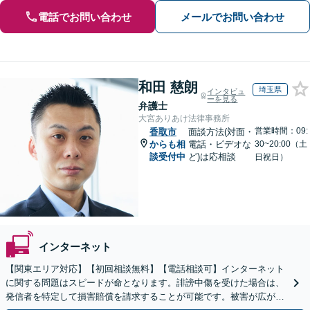
電話でお問い合わせ
メールでお問い合わせ
和田 慈朗
埼玉県
インタビュ
ーを見る
弁護士
大宮ありあけ法律事務所
営業時間：09:
香取市
面談方法(対面・
からも相
電話・ビデオな
30~20:00（土
談受付中
ど)は応相談
日祝日）
インターネット
【関東エリア対応】【初回相談無料】【電話相談可】インターネット
に関する問題はスピードが命となります。誹謗中傷を受けた場合は、
発信者を特定して損害賠償を請求することが可能です。被害が広がる