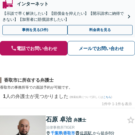
インターネット
【示談で早く解決したい】【賠償金を抑えたい】【開示請求に納得で
きない】【加害者に賠償請求したい】
事例を見る(3件)
料金表を見る
電話でお問い合わせ
メールでお問い合わせ
香取市に所在する弁護士
香取市の事務所等での面談予約が可能です。
1
人の弁護士が見つかりました
(検索結果について詳しくは
こちら
)
1件中 1-1件を表示
石原 卓治
弁護士
法律事務所TIGER
千葉県
香取市
佐原駅
から徒歩8分
|