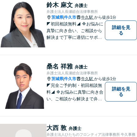
鈴木 麻文
弁護士
弁護士法人長瀬総合法律事務所
茨城県
牛久市
牛久駅
から徒歩1分
|
◤初回相談無料◢ 🔷お悩みに
詳細を見
真摯に向き合い、ご相談から
る
解決まで丁寧に適切にサポー
トいたします。誠実さと経験
で支えます。🔷不安な日々を
終わらせるために安心の第一
歩を踏み出しましょう。お気
桑名 祥雅
弁護士
軽にお問い合わせください。
弁護士法人長瀬総合法律事務所
茨城県
牛久市
牛久駅
から徒歩1分
|
◤完全ご予約制・初回相談無
詳細を見
料◢ 🔷お悩みに真摯に向き合
る
い、ご相談から解決まで弁護
士がサポートいたします。迅
速対応・誠実さと経験で支え
ます。🔷不安な日々を終わら
せるために安心の第一歩を踏
大西 敦
弁護士
み出しましょう。お気軽にお
弁護士法人ひたちのフロンティア法律事務所 牛久事務