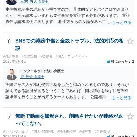
三村 勇人
弁護士
本件投稿記事の詳細が不明ですので、具体的なアドバイスはできませ
んが、開示請求はいずれも要件事実を立証する必要があります。 立証
責任は請求者側にあります。 相手方からの反論があっても、裁判官が
要件事実を満たしていると判断すれば、補充は求められません。 相手
方が口頭で反論したのは、仮処分は迅速性が要求されるためです。 書
面での反論となれば、より遅延する可能性がございます。 また、本件
6
SNSでの誹謗中傷と金銭トラブル、法的対応の相
はXのため、APのIPアドレスの保存期間の問題もございます。 開示請
談
求は法律知識が不可欠ですが、それだけでは足りず、実務を踏まえた
#誹謗中傷
#名誉毀損
#被害者
#個人・プライベート
方法を選択することが重要です。
2026年8月4日
役にたった
2
インターネットに強い弁護士
泉 亮介
弁護士
実際にその人が権利侵害行為をしたと認められるものであり，それが
証明できる証拠があるということであれば，開示請求を経ずに慰謝料
請求等を行うことが出来るケースもあります。 公開相談の場では回答
は難しいかと思われますので，お手持ちの証拠資料を持参の上弁護士
に個別に相談されると良いでしょう。
7
無断で動画を撮影され、削除させたいが連絡が返
ってこない。
#リベンジポルノ
#個人情報削除
#肖像権侵害
#被害者
#名誉毀損
2026年8月4日
役にたった
2