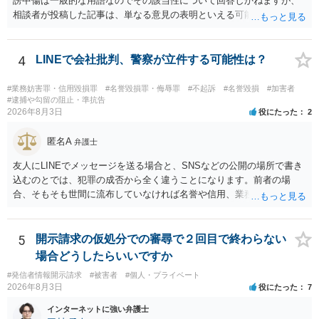
謗中傷は一般的な用語なのでその該当性について回答しかねますが、
も一つかと存じます。
相談者が投稿した記事は、単なる意見の表明といえる可能性が高く、
権利侵害が認められる可能性は低いと存じます。 もし当てはまるとし
て、開示請求が認められたり、民事裁判や刑事裁判に発展しうるもの
でしょうか？ →権利侵害や、名誉毀損・侮辱に該当する可能性が低い
4
LINEで会社批判、警察が立件する可能性は？
ため、民事裁判や刑事裁判に発展することはあまり考えられないよう
に思われます。
#業務妨害罪・信用毀損罪
#名誉毀損罪・侮辱罪
#不起訴
#名誉毀損
#加害者
#逮捕や勾留の阻止・準抗告
2026年8月3日
役にたった
2
匿名A
弁護士
友人にLINEでメッセージを送る場合と、SNSなどの公開の場所で書き
込むのとでは、犯罪の成否から全く違うことになります。前者の場
合、そもそも世間に流布していなければ名誉や信用、業務にかかる犯
罪は成立しないことになります。
5
開示請求の仮処分での審尋で２回目で終わらない
場合どうしたらいいですか
#発信者情報開示請求
#被害者
#個人・プライベート
2026年8月3日
役にたった
7
インターネットに強い弁護士