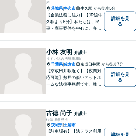
問い合わせください。
所
茨城県
牛久市
牛久駅
から徒歩5分
|
【企業法務に注力】【JR線牛
詳細を見
久駅より5分】私たちは、民
る
事・商事案件を中心に、弁護
士活動に取り組んでおりま
す。特に、企業法務について
は法律資料を迅速に用いた、
小林 友明
弁護士
的確なアプローチで活動に取
うすい総合法律事務所
り組んでおります。是非、お
千葉県
佐倉市
京成臼井駅
から徒歩7分
|
気軽にご相談ください。
【京成臼井駅近く】【夜間対
詳細を見
応可能】敷居の低いアットホ
る
ームな法律事務所です。離婚
問題／相続問題／交通事故／
刑事事件／企業法務など、幅
広い法律トラブルに対応。
【地域に根差し他弁護士】的
古徳 尚子
弁護士
確なアドバイスやサポートで
礎法律事務所
ご相談者様のお役に立てるよ
茨城県
土浦市
|
う尽力します。
【駐車場有】【法テラス利用
詳細を見