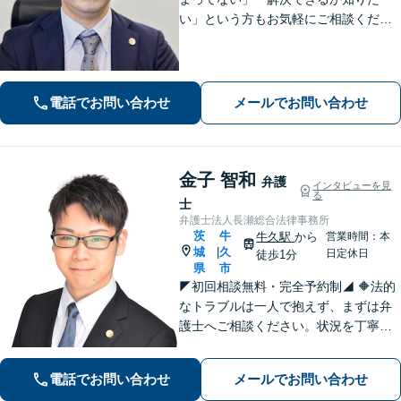
い」という方もお気軽にご相談くださ
い【阿見町役場近く】相続問題、 交通
事故、 借金問題、 企業法務など幅広く
対応できます
電話でお問い合わせ
メールでお問い合わせ
金子 智和
弁護
インタビューを見
る
士
弁護士法人長瀬総合法律事務所
茨
牛
牛久駅
から
営業時間：本
城
久
|
日定休日
徒歩1分
県
市
◤初回相談無料・完全予約制◢ 🔶法的
なトラブルは一人で抱えず、まずは弁
護士へご相談ください。状況を丁寧に
伺い、最適な解決への道筋を共に考え
ます。弁護士があなたの権利を守るた
電話でお問い合わせ
メールでお問い合わせ
め、誠実にサポート。 【刑事・事故・