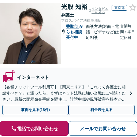
光股 知裕
東京都
インタビュ
ーを見る
弁護士
プロスパイア法律事務所
営業時
香取市
か
面談方法(対面・電
らも相談
話・ビデオなど)は
間：本日
受付中
応相談
定休日
インターネット
【各種チャットツール利用可】【関東エリア】「これって弁護士に相
談すべき？」と迷ったら、まずはネット法務に強い当職にご相談くだ
さい。最新の開示命令手続を駆使し、誹謗中傷や風評被害を根本から
解決します。最終的な終結を見据えて適切に対応します。
事例を見る(18件)
料金表を見る
電話でお問い合わせ
メールでお問い合わせ