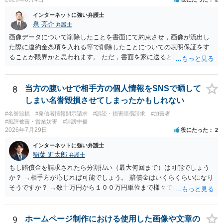
インターネットに強い弁護士
泉 亮介
弁護士
画像データについて削除したことを書面にて約束させ，画像が流出し
た際に違約金条項を入れる等で削除したことについての表明保証をす
ることが限界かと思われます。 ただ，書面を家に送ると家族に不貞行
為が発覚しご自身が慰謝料請求を受けるリスクがあるため，書面で削
除等を求めることは避けたほうが良いかと思われます。
8
当方の腹いせで相手方の個人情報をSNSで晒して
しまい名誉毀損させてしまったかもしれない
#名誉毀損
#発信者情報開示請求
#訴訟・損害賠償請求
#加害者
#風評被害・営業妨害
#誹謗中傷
2026年7月29日
役にたった
2
インターネットに強い弁護士
稲葉 進太郎
弁護士
もし賠償金を請求されたら分割払い（最大何回まで）は可能でしょう
か？ →相手方が応じれば可能でしょう。 賠償金はいくらくらいになり
そうですか？ →数十万円から１００万円単位まで様々であり、不明で
す。相手方から相談者様に対し請求がなされた場合、減額や分割の交
渉が行われ、双方合意に至れば支払が開始され、決裂して相手方が訴
訟提起を選択すれば訴訟の中で解決がなされる流れが通常です。
9
ホームページ制作における使用した画像や文章の