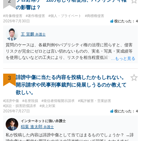
2
の影響は？
#肖像権侵害
#著作権侵害
#個人・プライベート
#商標権侵害
2026年7月30日
役にたった
4
王 宣麟
弁護士
質問のケースは、各裁判例やパブリシティ権の法理に照らすと、侵害
リスクが完全にゼロとは言い切れないものの、実名・写真・実成績等
を使用しないなどの工夫により、リスクを相当程度低減できる設計に
なっているかと思います。 ただし、「野球ファンであれば元の選手を
推測できる」という点は、裁判で争われた場合に「専ら顧客吸引力の
利用を目的とする」と判断される余地を残すため、一定の注意が必要
3
誹謗中傷に当たる内容を投稿したかもしれない。
です。 また、広告収益の有無は、侵害判断に一定の影響を与える可能
開示請求や民事刑事裁判に発展しうるのか教えて
性がありますが、決定的要因ではありません。 パブリシティ権侵害の
欲しい。
成否は、主に「専ら顧客吸引力の利用を目的とするか」という点で判
#誹謗中傷
#名誉毀損
#発信者情報開示請求
#風評被害・営業妨害
断されます。広告収益があることは「商業的目的」を強く示す要素で
#訴訟・損害賠償請求
#炎上対策
すが、それだけで直ちに侵害となるわけではありません。完全無償・
2026年7月27日
役にたった
4
非営利であれば「表現の自由」「創作物」としての側面が強く評価さ
れる可能性があります。一方、広告収益がある場合は「商業利用」と
インターネットに強い弁護士
しての色彩が強まり、リスクが高まる可能性があります。 公開前に変
稲葉 進太郎
弁護士
更・確認しておく事項については、公開の場でアドバイスするにも限
私が投稿した内容は誹謗中傷として当てはまるものでしょうか？ →誹
界があるかと思うので、資料等を持参の上、弁護士に相談されること