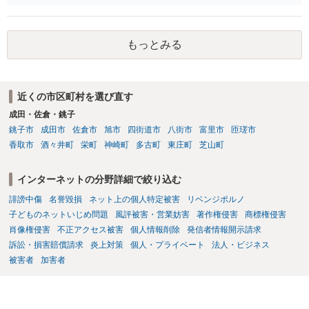
とも、契約書がなくても、見積書、メール、利用規約等に実績掲載へ
の動画を要望通りに撮って送るよと言ったやりとりでした。 自分は動
の同意があれば別です。また、単に制作を担当した事実を記載した
画の尺は10分ほど、服を着たままで胸を触って欲しい、などの要望を
り、公開中のサイトへリンクしたりする行為まで当然に禁止できると
して、要求された金額(1000円程度)の電子マネーを送信してしまいま
もっとみる
は限りません。 人物写真については、通常のSNSへの無断掲載と同
した。 そこから、撮影するまで暇なので顔の雰囲気の写真を交換して
様、掲載目的、態様、必要性、本人の特定可能性等から判断されま
欲しい、住んでいる都道府県と区を教えてと言われたので教えたりと
す。営業目的であり、本人も掲載を拒否していることは、違法性を認
言ったやり取りをしていました。 というやりとりは、青少年条例違反
める方向の事情となりますが、自動的に肖像権侵害となるわけではあ
（わいせつ行為）の疑いがあります。18歳未満と知らなくても処罰可
近くの市区町村を選び直す
りません。 まず、見積書、メール、チャット、デザイナーの利用規約
能です。
を確認したうえで、「提供素材及びこれを含む画面の複製・SNS掲載
成田・佐倉・銚子
を許諾しない」と書面で明確に通知することをお勧めします。すでに
銚子市
成田市
佐倉市
旭市
四街道市
八街市
富里市
匝瑳市
掲載された場合は、URL、掲載日時、画面を保存してから削除を求め
香取市
酒々井町
栄町
神崎町
多古町
東庄町
芝山町
てください。
インターネットの分野詳細で絞り込む
誹謗中傷
名誉毀損
ネット上の個人特定被害
リベンジポルノ
子どものネットいじめ問題
風評被害・営業妨害
著作権侵害
商標権侵害
肖像権侵害
不正アクセス被害
個人情報削除
発信者情報開示請求
訴訟・損害賠償請求
炎上対策
個人・プライベート
法人・ビジネス
被害者
加害者