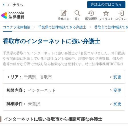
弁護士の方はこちら
ココナラへ
投稿する
探す
閲覧履歴
マイリスト
ログイン
ココナラ法律相談
千葉県で法律相談できる弁護士
香取市で法律相談で
香取市のインターネットに強い弁護士
千葉県の香取市でインターネットに強い弁護士が1名見つかりました。休日面談
や夜間面談に対応している弁護士なども掲載中。誹謗中傷や名誉毀損、個人特
定等の細かな分野での絞り込み検索もでき便利です。特に法律事務所TIGERの
石原 卓治弁護士のプロフィール情報や弁護士費用、強みなどが注目されていま
す。『香取市で土日や夜間に発生したインターネットのトラブルを今すぐに弁
エリア
千葉県、香取市
変更
護士に相談したい』『インターネットのトラブル解決の実績豊富な近くの弁護
士を検索したい』『初回相談無料でインターネットを法律相談できる香取市内
相談内容
インターネット
変更
の弁護士に相談予約したい』などでお困りの相談者さんにおすすめです。
詳細条件
未選択
変更
インターネットに強い香取市から相談可能な弁護士