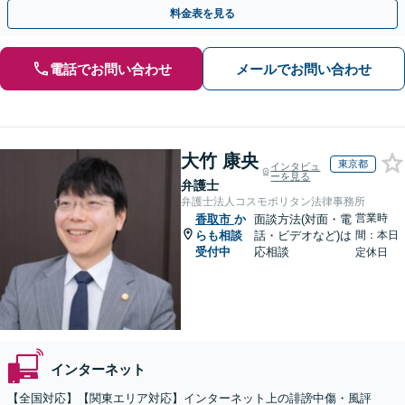
前にご相談ください。【土曜・夜間対応】
料金表を見る
電話でお問い合わせ
メールでお問い合わせ
大竹 康央
東京都
インタビュ
ーを見る
弁護士
弁護士法人コスモポリタン法律事務所
営業時
香取市
か
面談方法(対面・電
らも相談
話・ビデオなど)は
間：本日
受付中
応相談
定休日
インターネット
【全国対応】【関東エリア対応】インターネット上の誹謗中傷・風評