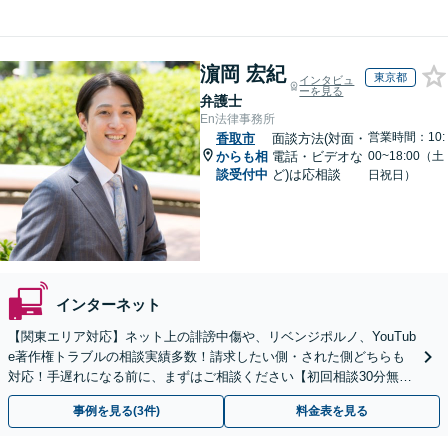
濵岡 宏紀
東京都
インタビュ
ーを見る
弁護士
En法律事務所
営業時間：10:
香取市
面談方法(対面・
からも相
電話・ビデオな
00~18:00（土
談受付中
ど)は応相談
日祝日）
インターネット
【関東エリア対応】ネット上の誹謗中傷や、リベンジポルノ、YouTub
e著作権トラブルの相談実績多数！請求したい側・された側どちらも
対応！手遅れになる前に、まずはご相談ください【初回相談30分無
料】【オンライン対応可】【夜間休日相談可】
事例を見る(3件)
料金表を見る