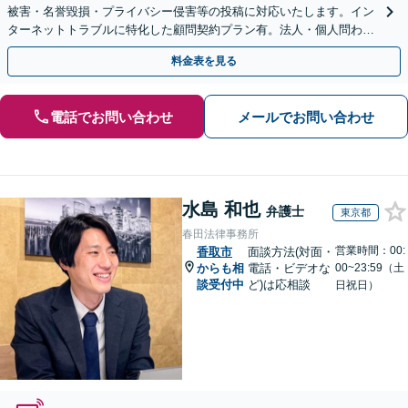
被害・名誉毀損・プライバシー侵害等の投稿に対応いたします。イン
ターネットトラブルに特化した顧問契約プラン有。法人・個人問わず
お気軽にご相談下さい。【オンライン相談可】
料金表を見る
電話でお問い合わせ
メールでお問い合わせ
水島 和也
弁護士
東京都
春田法律事務所
営業時間：00:
香取市
面談方法(対面・
からも相
電話・ビデオな
00~23:59（土
談受付中
ど)は応相談
日祝日）