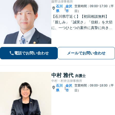
藤野法律事務所
石川
金沢
営業時間：09:00~17:00（平
|
県
市
日）
【石川県庁近く】【初回相談無料】
「親しみ」「誠実さ」「信頼」を大切
に、一つひとつの案件に真摯に向き合
っています。依頼者さまが抱える不安
に寄り添い、丁寧にお話を伺います。
解決の見通しや弁護士費用もわかりや
すく説明しますので、安心してご相談
電話でお問い合わせ
メールでお問い合わせ
ください。
中村 雅代
弁護士
中村・村井法律事務所
石川
金沢
営業時間：09:00~18:00（平
|
県
市
日）