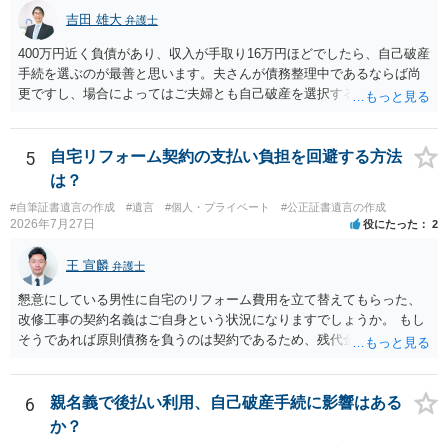
吉田 雄大
弁護士
400万円近く負債があり、収入が手取り16万円ほどでしたら、自己破産
手続を選ぶのが最善と思います。夫さんが債務整理中であるならば尚
更ですし、場合によってはご夫婦とも自己破産を選択する方法もある
と思います。
5
自宅リフォーム契約の支払い負担を回避する方法
は？
#自筆証書遺言の作成
#遺言
#個人・プライベート
#公正証書遺言の作成
2026年7月27日
役にたった
2
王 宣麟
弁護士
懇意にしている男性に自宅のリフォーム費用を立て替えてもらった、
改修工事の契約名義はご自身という状況になりますでしょうか。 もし
そうであれば原則債務を負うのは契約であるため、残代金を捻出して
もらうよう約束した男性に支払いをお願いするしかないように思われ
ます。 入籍した場合でも、原則契約者が単独で全ての債務を負うこと
には変わりがありません。 なかなか対応に難しい案件であり、公開の
6
親名義で後払い利用、自己破産手続に影響はある
場でアドバイスを行うのも限界があるように思われますので、資料等
か？
を持参のうえ個別に弁護士に相談されることをお勧めします。