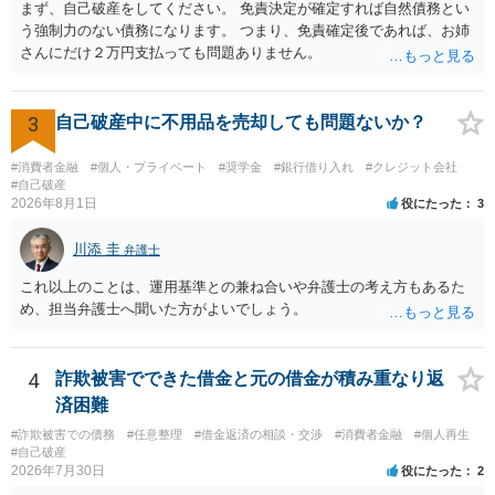
まず、自己破産をしてください。 免責決定が確定すれば自然債務とい
処分申請、不退去罪が成立すれば警察に通報などの対応が考えられま
う強制力のない債務になります。 つまり、免責確定後であれば、お姉
す。ご参考にしてください。
さんにだけ２万円支払っても問題ありません。
3
自己破産中に不用品を売却しても問題ないか？
#消費者金融
#個人・プライベート
#奨学金
#銀行借り入れ
#クレジット会社
#自己破産
2026年8月1日
役にたった
3
川添 圭
弁護士
これ以上のことは、運用基準との兼ね合いや弁護士の考え方もあるた
め、担当弁護士へ聞いた方がよいでしょう。
4
詐欺被害でできた借金と元の借金が積み重なり返
済困難
#詐欺被害での債務
#任意整理
#借金返済の相談・交渉
#消費者金融
#個人再生
#自己破産
2026年7月30日
役にたった
2