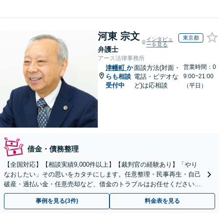
河東 宗文
東京都
インタビュ
ーを見る
弁護士
アース法律事務所
営業時間：0
津幡町
か
面談方法(対面・
らも相談
電話・ビデオな
9:00~21:00
受付中
ど)は応相談
（平日）
借金・債務整理
【全国対応】【相談実績9,000件以上】【裁判官の経験あり】「やり
なおしたい」その思いをカタチにします。任意整理・民事再生・自己
破産・過払い金・任意売却など、借金のトラブルはお任せください。
【初回相談無料】【全国対応可能】
事例を見る(3件)
料金表を見る