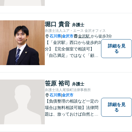
人の幸せの為に力を尽くしま
す。交通事故／借金問題／離
婚問題／相続問題／刑事事件
など、幅広く対応可能。【夜
堀口 貴音
弁護士
間／休日対応可能】どうぞお
弁護士法人ユア・エース 金沢オフィス
気軽にご相談ください。
石川県
金沢市
金沢駅
から徒歩3分
|
【「金沢駅」西口から徒歩約3
詳細を見
分】【完全個室で相談可】
る
「自己満足」ではなく「顧客
満足」が得られたかどうかを
大切にしています。一人一人
の依頼者に寄り添い、依頼者
が本当に求める最高の結果に
笹原 裕司
弁護士
こだわり続けたいと考えてお
弁護士法人尾張町法律事務所
ります。 お気軽にご相談くだ
石川県
金沢市
|
さい。
【負債整理の相談など一定の
詳細を見
場合は無料相談可能】法律問
る
題は、放っておけば自然と解
消される、解決されるもので
はありません。 適切な対処を