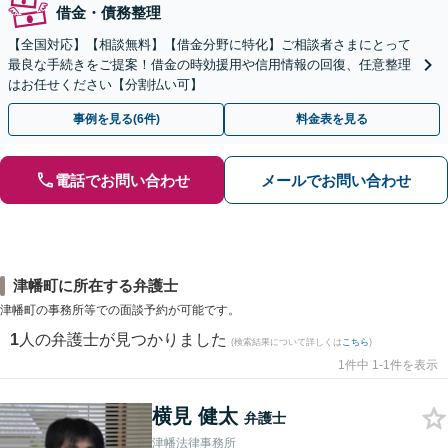
借金・債務整理
【全国対応】【相談無料】【借金分野に特化】ご相談者さまにとって
最良な手続きをご提案！借金の時効援用や信用情報の回復、任意整理
はお任せください【分割払い可】
事例を見る(6件)
料金表を見る
電話でお問い合わせ
メールでお問い合わせ
津幡町に所在する弁護士
津幡町の事務所等での面談予約が可能です。
1
人の弁護士が見つかりました
(検索結果について詳しくは
こちら
)
1件中 1-1件を表示
横見 健太
弁護士
津幡法律事務所