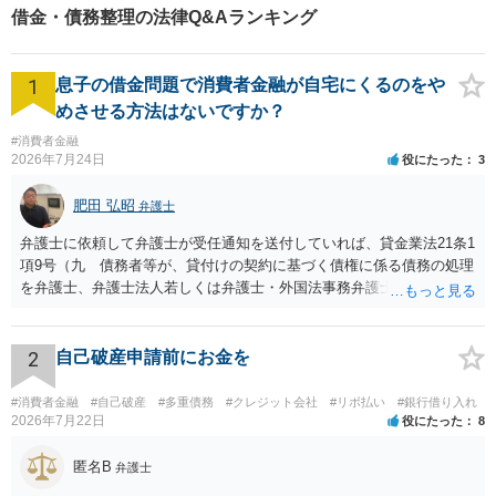
金の大幅な増額が実現できる
借金・債務整理の法律Q&Aランキング
ケースあり」【休日・夜間相
談可】
1
息子の借金問題で消費者金融が自宅にくるのをや
めさせる方法はないですか？
#消費者金融
2026年7月24日
役にたった
3
肥田 弘昭
弁護士
弁護士に依頼して弁護士が受任通知を送付していれば、貸金業法21条1
項9号（九 債務者等が、貸付けの契約に基づく債権に係る債務の処理
を弁護士、弁護士法人若しくは弁護士・外国法事務弁護士共同法人若
しくは司法書士若しくは司法書士法人（以下この号において「弁護士
等」という。）に委託し、又はその処理のため必要な裁判所における
民事事件に関する手続をとり、弁護士等又は裁判所から書面によりそ
2
自己破産申請前にお金を
の旨の通知があつた場合において、正当な理由がないのに、債務者等
に対し、電話をかけ、電報を送達し、若しくはファクシミリ装置を用
#消費者金融
#自己破産
#多重債務
#クレジット会社
#リボ払い
#銀行借り入れ
いて送信し、又は訪問する方法により、当該債務を弁済することを要
2026年7月22日
役にたった
8
求し、これに対し債務者等から直接要求しないよう求められたにもか
かわらず、更にこれらの方法で当該債務を弁済することを要求するこ
匿名B
弁護士
と。）に違反しています。監督官庁に行政処分を求める、裁判所に仮