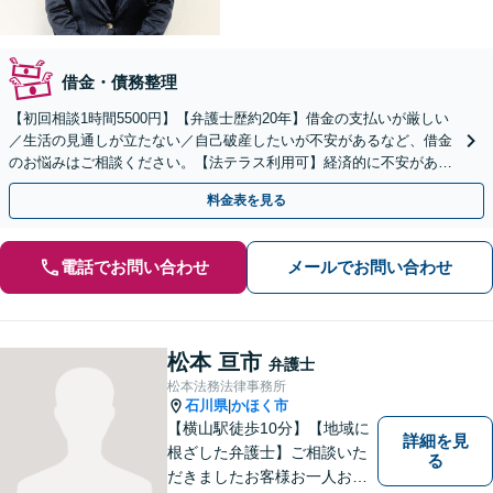
借金・債務整理
【初回相談1時間5500円】【弁護士歴約20年】借金の支払いが厳しい
／生活の見通しが立たない／自己破産したいが不安があるなど、借金
のお悩みはご相談ください。【法テラス利用可】経済的に不安がある
方もご相談ください。任意整理／個人再生も対応
料金表を見る
電話でお問い合わせ
メールでお問い合わせ
松本 亘市
弁護士
松本法務法律事務所
石川県
かほく市
|
【横山駅徒歩10分】【地域に
詳細を見
根ざした弁護士】ご相談いた
る
だきましたお客様お一人お一