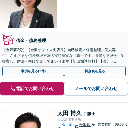
借金・債務整理
【金沢駅2分】【金沢オフィス支店長】自己破産／任意整理／個人再
生、さまざまな債務整理方法の実績豊富な弁護士です。最適な方法を
提案し、解決へ向けて支えてまいります【初回相談無料】【法テラス
利用可】申立て費用の不安もご相談ください
事例を見る(1件)
料金表を見る
電話でお問い合わせ
メールでお問い合わせ
太田 博久
弁護士
太田法律事務所
石
金
金沢駅
か
営業時間：09:00~2