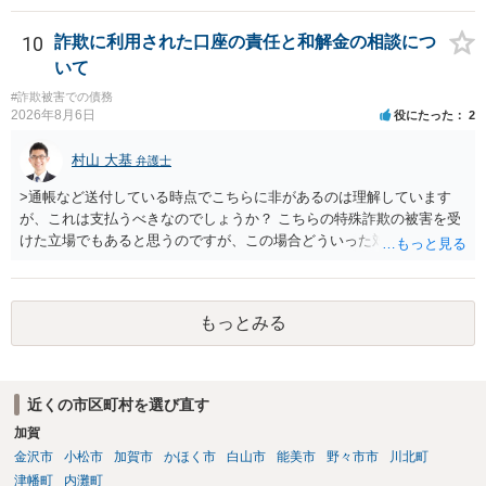
早ければ早いほどいいのは間違いありません。 ご健闘をお祈りいたし
ます。
10
詐欺に利用された口座の責任と和解金の相談につ
いて
#詐欺被害での債務
2026年8月6日
役にたった
2
村山 大基
弁護士
>通帳など送付している時点でこちらに非があるのは理解しています
が、これは支払うべきなのでしょうか？ こちらの特殊詐欺の被害を受
けた立場でもあると思うのですが、この場合どういった対処が必要で
しょうか？ →依頼するかどうかは別にして、弁護士に相談に行った方
がいいとは思います。 そもそも、特殊詐欺関係なく旦那さんの行為
は法に触れる可能性もあります。 ＞100万を支払わず穏便に和解する
もっとみる
ことは可能でしょうか？ →一般的には難しいです。相談者さんも１０
０万円の被害を受けたとして、１円も払わないで和解したいと言われ
たら、 できるだけ重い刑罰を与えて欲しい、と思われるのではない
でしょうか。 ＞弁護士さんに入ってもらうことで支払額が下がること
近くの市区町村を選び直す
はありますか？ そこはあり得ます、ただ、弁護士費用かけるならその
加賀
分賠償に回すことも考えられるので、 兼ね合いは考えてみましょう。
金沢市
小松市
加賀市
かほく市
白山市
能美市
野々市市
川北町
津幡町
内灘町