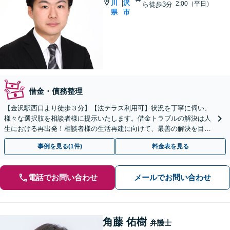
川
沢
|
2:00（平日）
ら徒歩3分
県
市
借金・債務整理
【金沢駅西口より徒歩３分】【法テラス利用可】状況を丁寧に伺い、
様々な選択肢を相談者様に提示いたします。借金トラブルの解決は人
生における再出発！相談者様の生活再建に向けて、最善の解決を目指
します【初回面談無料】お気軽にご相談ください。
事例を見る(1件)
料金表を見る
電話でお問い合わせ
メールでお問い合わせ
角藤 佑樹
弁護士