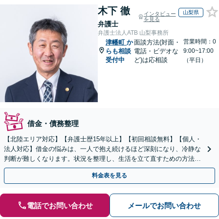
木下 徹
山梨県
インタビュー
を見る
弁護士
弁護士法人ATB 山梨事務所
営業時間：0
津幡町
か
面談方法(対面・
らも相談
電話・ビデオな
9:00~17:00
受付中
ど)は応相談
（平日）
借金・債務整理
【北陸エリア対応】【弁護士歴15年以上】【初回相談無料】【個人・
法人対応】借金の悩みは、一人で抱え続けるほど深刻になり、冷静な
判断が難しくなります。状況を整理し、生活を立て直すための方法は
あります。まずは当事務所へ、一度ご相談ください。
料金表を見る
電話でお問い合わせ
メールでお問い合わせ