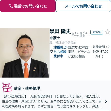
電話でお問い合わせ
メールでお問い合わせ
黒田 隆史
新潟県
インタビュ
ーを見る
弁護士
黒田特許法律事務所
営業時間：0
津幡町
か
面談方法(対面・
らも相談
電話・ビデオな
9:00~17:00
受付中
ど)は応相談
（平日）
借金・債務整理
【新潟全域対応】【初回相談無料】【分割払い可】個人・法人対応。
借金の理由・原因は問いません。お早めにご相談いただくことで、有
利な結果を得られます。まずは督促・取り立てをストップし、弁護士