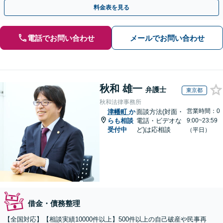
とともに最善の解決策を話し合いましょう。【駐車場有】
料金表を見る
電話でお問い合わせ
メールでお問い合わせ
秋和 雄一
弁護士
東京都
秋和法律事務所
営業時間：0
津幡町
か
面談方法(対面・
らも相談
電話・ビデオな
9:00~23:59
受付中
ど)は応相談
（平日）
借金・債務整理
【全国対応】【相談実績10000件以上】500件以上の自己破産や民事再