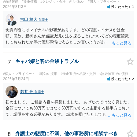
#自己破産
#多重債務
#クレジット会社
#リボ払い
#個人・プライベート
2026年8月3日
役にたった
1
吉田 雄大
弁護士
免責判断にはマイナスの影響があります。どの程度マイナスかは金
額、回数、親御さんが当該決済方法を採ることについてどの程度認識
しておられたか等の個別事情に依るとしか言いようがありません。 と
もあれ、依頼しておられる弁護士さんに直ちに具体的状況をお伝えに
なって相談し、善後策を考えることをお勧めします。
7
キャバ嬢と客の金銭トラブル
#個人・プライベート
#時効の援用
#借金返済の相談・交渉
#詐欺被害での債務
2026年7月24日
役にたった
2
若井 亮
弁護士
初めまして。 ご相談内容を拝見しました。 あげたのではなく貸した、
金額についても30万円ではなく50万円であると主張する相手方におい
て、証明をする必要があります。 請求を受けたとしても、もらったも
のであることを伝え、貸したというのであれば証拠を出すよう申し入
れることになるでしょう。 請求があるまでは、こちらからアクション
を起こす必要はないかと思います。
8
弁護士の態度に不満、他の事務所に相談すべき