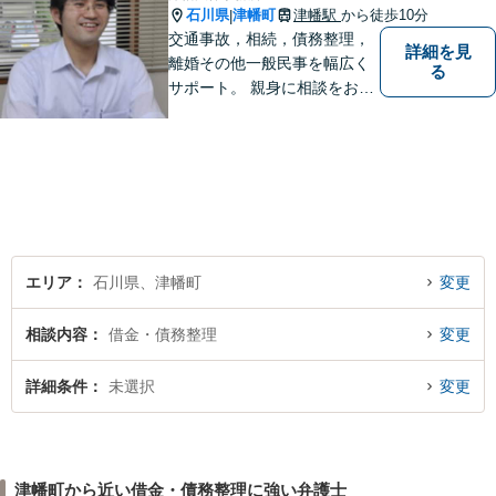
石川県
津幡町
津幡駅
から徒歩10分
|
交通事故，相続，債務整理，
詳細を見
離婚その他一般民事を幅広く
る
サポート。 親身に相談をお聞
きします。
エリア
石川県、津幡町
変更
相談内容
借金・債務整理
変更
詳細条件
未選択
変更
津幡町から近い借金・債務整理に強い弁護士