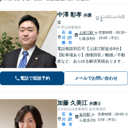
中澤 彰孝
弁護
インタビューを見
る
士
中澤法律事務所
石
金
上諸江駅
か
営業時間：09:30~
川
沢
|
19:00（平日）
ら徒歩8分
県
市
電話相談対応可【上諸江駅徒歩8分】
【駐車場あり】債権回収／離婚／不動
産など、あらゆる解決実績あります！
皆さまの状況に合った解決方法をご提
案します。個人事務所で手厚い対応◎
電話で面談予約
メールでお問い合わせ
【完全個室】お困りの際はお早めにご
相談ください！
加藤 久美江
弁護士
大本総合法律事務所 金沢事務所
石
金
金沢駅
か
営業時間：09:00~2
川
沢
|
3:59（平日）
ら徒歩2分
県
市