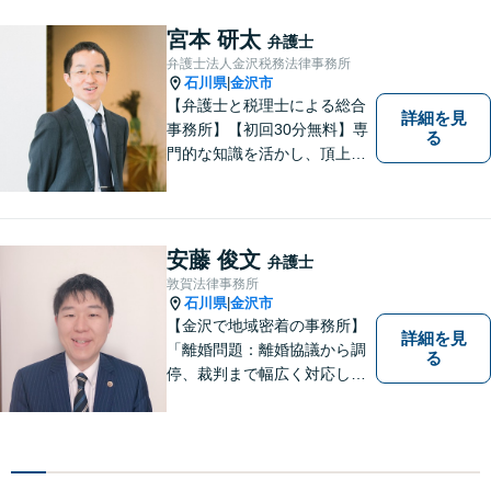
行うことが、解決への近道と
なります。 お気軽にご相談く
宮本 研太
弁護士
ださい。
弁護士法人金沢税務法律事務所
石川県
金沢市
|
【弁護士と税理士による総合
詳細を見
事務所】【初回30分無料】専
る
門的な知識を活かし、頂上＝
「目標とすべき適切な解決」
までしっかりガイド、サポー
トします。 事務所ホームペー
ジあります。
安藤 俊文
弁護士
敦賀法律事務所
石川県
金沢市
|
【金沢で地域密着の事務所】
詳細を見
「離婚問題：離婚協議から調
る
停、裁判まで幅広く対応し、
豊富な実績を活かして最適な
解決策をご提案いたします」
「交通事故：24時間受付可／
弁護士が介入することで賠償