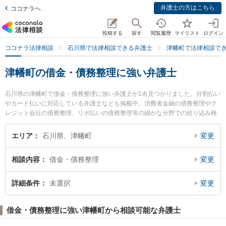
弁護士の方はこちら
ココナラへ
投稿する
探す
閲覧履歴
マイリスト
ログイン
ココナラ法律相談
石川県で法律相談できる弁護士
津幡町で法律相談で
津幡町の借金・債務整理に強い弁護士
石川県の津幡町で借金・債務整理に強い弁護士が1名見つかりました。分割払い
やカード払いに対応している弁護士なども掲載中。消費者金融の債務整理やク
レジット会社の債務整理、リボ払いの債務整理等の細かな分野での絞り込み検
索もでき便利です。特に津幡法律事務所の横見 健太弁護士のプロフィール情報
や弁護士費用、強みなどが注目されています。『津幡町で土日や夜間に発生し
エリア
石川県、津幡町
変更
た借金・債務整理のトラブルを今すぐに弁護士に相談したい』『借金・債務整
理のトラブル解決の実績豊富な近くの弁護士を検索したい』『初回相談無料で
相談内容
借金・債務整理
変更
借金・債務整理を法律相談できる津幡町内の弁護士に相談予約したい』などで
お困りの相談者さんにおすすめです。
詳細条件
未選択
変更
借金・債務整理に強い津幡町から相談可能な弁護士