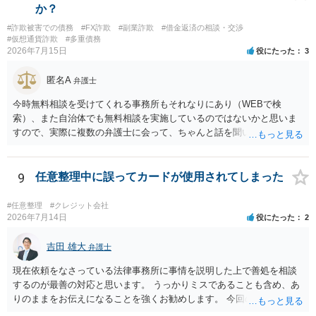
か？
#詐欺被害での債務
#FX詐欺
#副業詐欺
#借金返済の相談・交渉
#仮想通貨詐欺
#多重債務
2026年7月15日
役にたった
3
匿名A
弁護士
今時無料相談を受けてくれる事務所もそれなりにあり（WEBで検
索）、また自治体でも無料相談を実施しているのではないかと思いま
すので、実際に複数の弁護士に会って、ちゃんと話を聞いてくれる
方、高圧的ではない方に相談した方が良いでしょう。その弁護士の方
はそもそも事案を把握できていないようですので、御相談の案件につ
いては弁護士として能力不足なのかもしれません。相手にしない方が
9
任意整理中に誤ってカードが使用されてしまった
良いと思います。ただ、仮想通貨詐欺の被害回復は現実的には難しい
かもしれません。
#任意整理
#クレジット会社
2026年7月14日
役にたった
2
吉田 雄大
弁護士
現在依頼をなさっている法律事務所に事情を説明した上で善処を相談
するのが最善の対応と思います。 うっかりミスであることも含め、あ
りのままをお伝えになることを強くお勧めします。 今回のできごとだ
けで辞任に至るか否かは弁護士次第というほかありませんが、説明は