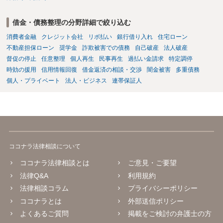
借金・債務整理の分野詳細で絞り込む
消費者金融
クレジット会社
リボ払い
銀行借り入れ
住宅ローン
不動産担保ローン
奨学金
詐欺被害での債務
自己破産
法人破産
督促の停止
任意整理
個人再生
民事再生
過払い金請求
特定調停
時効の援用
信用情報回復
借金返済の相談・交渉
闇金被害
多重債務
個人・プライベート
法人・ビジネス
連帯保証人
ココナラ法律相談について
ココナラ法律相談とは
ご意見・ご要望
法律Q&A
利用規約
法律相談コラム
プライバシーポリシー
ココナラとは
外部送信ポリシー
よくあるご質問
掲載をご検討の弁護士の方