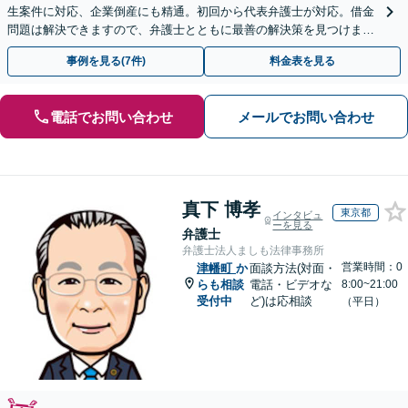
生案件に対応、企業倒産にも精通。初回から代表弁護士が対応。借金
問題は解決できますので、弁護士とともに最善の解決策を見つけまし
ょう【初回相談無料】【法テラス利用可】
事例を見る(7件)
料金表を見る
電話でお問い合わせ
メールでお問い合わせ
真下 博孝
東京都
インタビュ
ーを見る
弁護士
弁護士法人ましも法律事務所
営業時間：0
津幡町
か
面談方法(対面・
らも相談
電話・ビデオな
8:00~21:00
受付中
ど)は応相談
（平日）