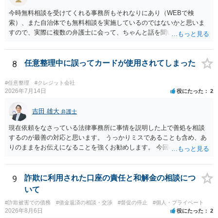
処分申請、不退去罪が成立すれば警察に通報などの対応が考えられま
す。ご参考にしてください。
今時無料相談を受けてくれる事務所もそれなりにあり（WEBで検
索）、また自治体でも無料相談を実施しているのではないかと思いま
すので、実際に複数の弁護士に会って、ちゃんと話を聞いてくれる
方、高圧的ではない方に相談した方が良いでしょう。その弁護士の方
はそもそも事案を把握できていないようですので、御相談の案件につ
いては弁護士として能力不足なのかもしれません。相手にしない方が
8
任意整理中に誤ってカードが使用されてしまった
良いと思います。ただ、仮想通貨詐欺の被害回復は現実的には難しい
かもしれません。
#任意整理
#クレジット会社
2026年7月14日
役にたった
2
吉田 雄大
弁護士
現在依頼をなさっている法律事務所に事情を説明した上で善処を相談
するのが最善の対応と思います。 うっかりミスであることも含め、あ
りのままをお伝えになることを強くお勧めします。 今回のできごとだ
けで辞任に至るか否かは弁護士次第というほかありませんが、説明は
早ければ早いほどいいのは間違いありません。 ご健闘をお祈りいたし
ます。
9
詐欺に利用された口座の責任と和解金の相談につ
いて
#詐欺被害での債務
#借金返済の相談・交渉
#督促の停止
#個人・プライベート
2026年8月6日
役にたった
2