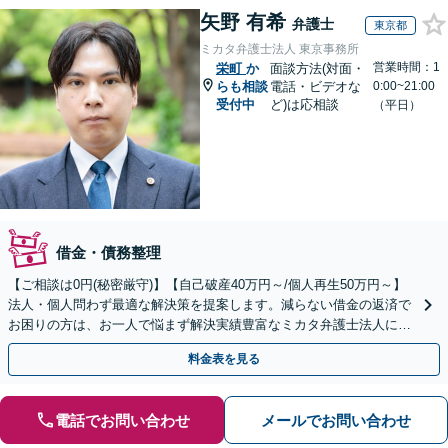
矢野 有希
弁護士
東京都
ミカタ弁護士法人 東京事務所
営業時間：1
栄町
か
面談方法(対面・
らも相談
電話・ビデオな
0:00~21:00
受付中
ど)は応相談
（平日）
借金・債務整理
【ご相談は0円(秘密厳守)】【自己破産40万円～/個人再生50万円～】
法人・個人問わず最適な解決策を提案します。減らない借金の返済で
お困りの方は、お一人で悩まず解決実績豊富なミカタ弁護士法人にご
相談ください。
料金表を見る
電話でお問い合わせ
メールでお問い合わせ