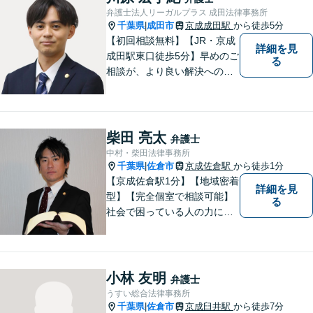
弁護士法人リーガルプラス 成田法律事務所
千葉県
成田市
京成成田駅
から徒歩5分
|
【初回相談無料】【JR・京成
詳細を見
成田駅東口徒歩5分】早めのご
る
相談が、より良い解決への第
一歩です。これからどう進め
ていくのが一番よいか、最適
な道筋を一緒に考えていきま
す。どんな些細なことでも構
柴田 亮太
弁護士
いませんので、遠慮なくご相
中村・柴田法律事務所
談ください。
千葉県
佐倉市
京成佐倉駅
から徒歩1分
|
【京成佐倉駅1分】【地域密着
詳細を見
型】【完全個室で相談可能】
る
社会で困っている人の力にな
りたいと思い、弁護士を志し
ました。地元の皆様からはお
金に関するご相談の他、遺産
相続、離婚・男女問題、交通
小林 友明
弁護士
事故の案件を広く受け付けて
うすい総合法律事務所
います。 ぜひご相談くださ
千葉県
佐倉市
京成臼井駅
から徒歩7分
|