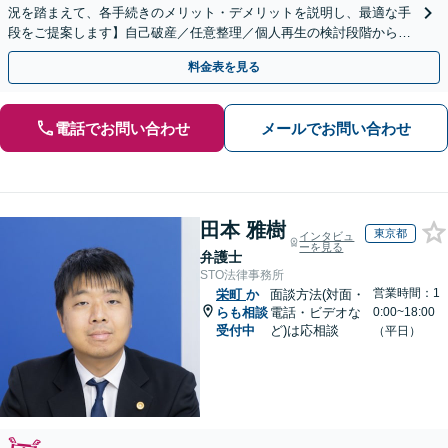
況を踏まえて、各手続きのメリット・デメリットを説明し、最適な手
段をご提案します】自己破産／任意整理／個人再生の検討段階から親
身にサポートし、迅速な解決へ尽力【夜間・休日面談可】
料金表を見る
電話でお問い合わせ
メールでお問い合わせ
田本 雅樹
東京都
インタビュ
ーを見る
弁護士
STO法律事務所
営業時間：1
栄町
か
面談方法(対面・
らも相談
電話・ビデオな
0:00~18:00
受付中
ど)は応相談
（平日）