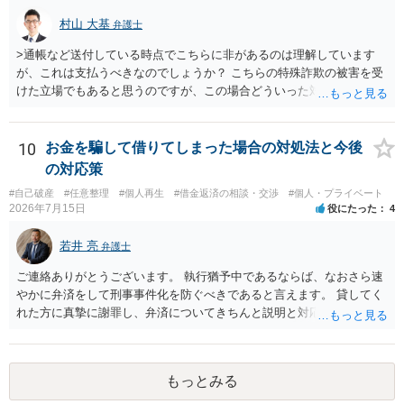
村山 大基
弁護士
>通帳など送付している時点でこちらに非があるのは理解しています
が、これは支払うべきなのでしょうか？ こちらの特殊詐欺の被害を受
けた立場でもあると思うのですが、この場合どういった対処が必要で
しょうか？ →依頼するかどうかは別にして、弁護士に相談に行った方
がいいとは思います。 そもそも、特殊詐欺関係なく旦那さんの行為
は法に触れる可能性もあります。 ＞100万を支払わず穏便に和解する
10
お金を騙して借りてしまった場合の対処法と今後
ことは可能でしょうか？ →一般的には難しいです。相談者さんも１０
の対応策
０万円の被害を受けたとして、１円も払わないで和解したいと言われ
#自己破産
#任意整理
#個人再生
#借金返済の相談・交渉
#個人・プライベート
たら、 できるだけ重い刑罰を与えて欲しい、と思われるのではない
2026年7月15日
役にたった
4
でしょうか。 ＞弁護士さんに入ってもらうことで支払額が下がること
はありますか？ そこはあり得ます、ただ、弁護士費用かけるならその
若井 亮
弁護士
分賠償に回すことも考えられるので、 兼ね合いは考えてみましょう。
ご連絡ありがとうございます。 執行猶予中であるならば、なおさら速
やかに弁済をして刑事事件化を防ぐべきであると言えます。 貸してく
れた方に真摯に謝罪し、弁済についてきちんと説明と対応を行ってい
くことに尽きるかと思います。
もっとみる