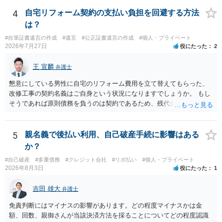
4
自宅リフォーム契約の支払い負担を回避する方法
は？
#自筆証書遺言の作成
#遺言
#公正証書遺言の作成
#個人・プライベート
2026年7月27日
役にたった
2
王 宣麟
弁護士
懇意にしている男性に自宅のリフォーム費用を立て替えてもらった、
改修工事の契約名義はご自身という状況になりますでしょうか。 もし
そうであれば原則債務を負うのは契約であるため、残代金を捻出して
もらうよう約束した男性に支払いをお願いするしかないように思われ
ます。 入籍した場合でも、原則契約者が単独で全ての債務を負うこと
には変わりがありません。 なかなか対応に難しい案件であり、公開の
5
親名義で後払い利用、自己破産手続に影響はある
場でアドバイスを行うのも限界があるように思われますので、資料等
か？
を持参のうえ個別に弁護士に相談されることをお勧めします。
#自己破産
#多重債務
#クレジット会社
#リボ払い
#個人・プライベート
2026年8月3日
役にたった
1
吉田 雄大
弁護士
免責判断にはマイナスの影響があります。どの程度マイナスかは金
額、回数、親御さんが当該決済方法を採ることについてどの程度認識