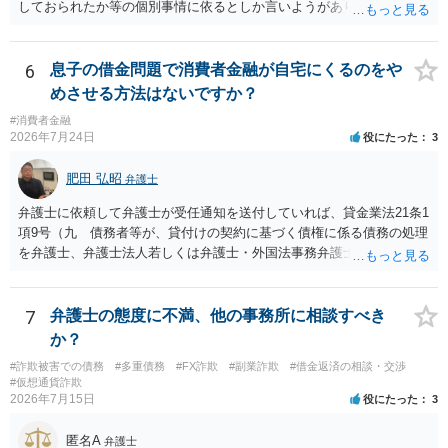
しておられたか等の個別事情に依るとしか言いようがありません。 と
もあれ、依頼しておられる弁護士さんに直ちに具体的状況をお伝えに
なって相談し、善後策を考えることをお勧めします。
6
息子の借金問題で消費者金融が自宅にくるのをや
めさせる方法はないですか？
#消費者金融
2026年7月24日
役にたった
3
肥田 弘昭
弁護士
弁護士に依頼して弁護士が受任通知を送付していれば、貸金業法21条1
項9号（九 債務者等が、貸付けの契約に基づく債権に係る債務の処理
を弁護士、弁護士法人若しくは弁護士・外国法事務弁護士共同法人若
しくは司法書士若しくは司法書士法人（以下この号において「弁護士
等」という。）に委託し、又はその処理のため必要な裁判所における
民事事件に関する手続をとり、弁護士等又は裁判所から書面によりそ
7
弁護士の態度に不満、他の事務所に相談すべき
の旨の通知があつた場合において、正当な理由がないのに、債務者等
か？
に対し、電話をかけ、電報を送達し、若しくはファクシミリ装置を用
#詐欺被害での債務
#多重債務
#FX詐欺
#副業詐欺
#借金返済の相談・交渉
いて送信し、又は訪問する方法により、当該債務を弁済することを要
#仮想通貨詐欺
求し、これに対し債務者等から直接要求しないよう求められたにもか
2026年7月15日
役にたった
3
かわらず、更にこれらの方法で当該債務を弁済することを要求するこ
と。）に違反しています。監督官庁に行政処分を求める、裁判所に仮
匿名A
弁護士