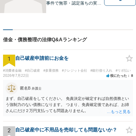
事件で無罪・認定落ちの実績
多数！その他、民事事件・家
事事件でも豊富な経験を有し
ます。お困りごとがありまし
たら、お気軽にご相談くださ
い！【毎日対応◎】
借金・債務整理の法律Q&Aランキング
1
自己破産申請前にお金を
#消費者金融
#自己破産
#多重債務
#クレジット会社
#銀行借り入れ
#リボ払い
2026年7月22日
役にたった
8
匿名B
弁護士
まず、自己破産をしてください。 免責決定が確定すれば自然債務とい
う強制力のない債務になります。 つまり、免責確定後であれば、お姉
さんにだけ２万円支払っても問題ありません。
2
自己破産中に不用品を売却しても問題ないか？