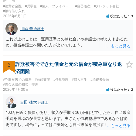
#消費者金融
#奨学金
#個人・プライベート
#自己破産
#クレジット会社
#銀行借り入れ
2026年8月1日
役にたった
3
川添 圭
弁護士
これ以上のことは、運用基準との兼ね合いや弁護士の考え方もあるた
め、担当弁護士へ聞いた方がよいでしょう。
3
詐欺被害でできた借金と元の借金が積み重なり返
済困難
#詐欺被害での債務
#自己破産
#任意整理
#個人再生
#消費者金融
#借金返済の相談・交渉
2026年7月30日
役にたった
2
吉田 雄大
弁護士
400万円近く負債があり、収入が手取り16万円ほどでしたら、自己破産
手続を選ぶのが最善と思います。夫さんが債務整理中であるならば尚
更ですし、場合によってはご夫婦とも自己破産を選択する方法もある
と思います。