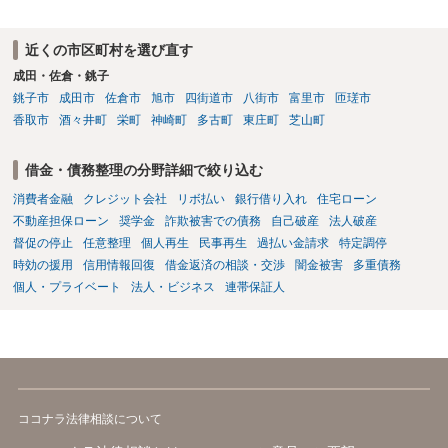
近くの市区町村を選び直す
成田・佐倉・銚子
銚子市
成田市
佐倉市
旭市
四街道市
八街市
富里市
匝瑳市
香取市
酒々井町
栄町
神崎町
多古町
東庄町
芝山町
借金・債務整理の分野詳細で絞り込む
消費者金融
クレジット会社
リボ払い
銀行借り入れ
住宅ローン
不動産担保ローン
奨学金
詐欺被害での債務
自己破産
法人破産
督促の停止
任意整理
個人再生
民事再生
過払い金請求
特定調停
時効の援用
信用情報回復
借金返済の相談・交渉
闇金被害
多重債務
個人・プライベート
法人・ビジネス
連帯保証人
ココナラ法律相談について