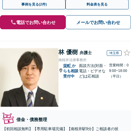
いたします【初回面談60分無料】【法テラス利用可】
事例を見る(2件)
料金表を見る
電話でお問い合わせ
メールでお問い合わせ
林 優樹
弁護士
埼玉県
南桜井法律事務所
営業時間：0
栄町
か
面談方法(対面・
らも相談
電話・ビデオな
9:00~18:00
受付中
ど)は応相談
（平日）
借金・債務整理
【初回相談無料】【専用駐車場完備】【南桜井駅9分】ご相談者の状