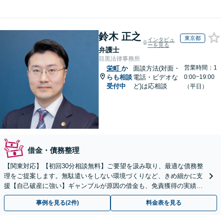
鈴木 正之
東京都
インタビュ
ーを見る
弁護士
目黒法律事務所
営業時間：1
栄町
か
面談方法(対面・
らも相談
電話・ビデオな
0:00~19:00
受付中
ど)は応相談
（平日）
借金・債務整理
【関東対応】【初回30分相談無料】ご要望を汲み取り、最適な債務整
理をご提案します。無駄遣いをしない環境づくりなど、きめ細かに支
援【自己破産に強い】ギャンブルが原因の借金も、免責獲得の実績あ
り【夜間・休日対応】
事例を見る(2件)
料金表を見る