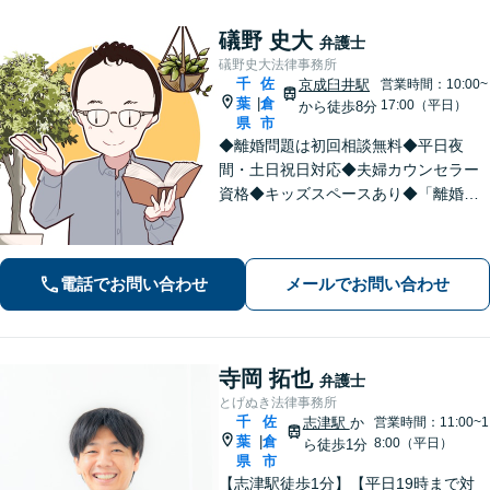
礒野 史大
弁護士
礒野史大法律事務所
千
佐
京成臼井駅
営業時間：10:00~
葉
倉
|
17:00（平日）
から徒歩8分
県
市
◆離婚問題は初回相談無料◆平日夜
間・土日祝日対応◆夫婦カウンセラー
資格◆キッズスペースあり◆「離婚・
相続問題」を重点的に扱う法律事務
所。「悩んで困っている人を笑顔にし
たい！」が私の信条。【京成臼井駅か
電話でお問い合わせ
メールでお問い合わせ
ら徒歩8分】【専用駐車場】
寺岡 拓也
弁護士
とげぬき法律事務所
千
佐
志津駅
か
営業時間：11:00~1
葉
倉
|
8:00（平日）
ら徒歩1分
県
市
【志津駅徒歩1分】【平日19時まで対