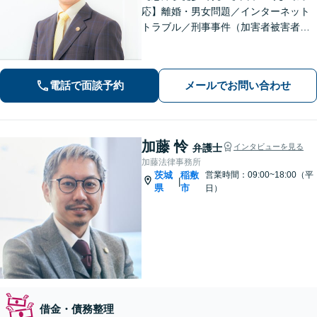
応】離婚・男女問題／インターネット
トラブル／刑事事件（加害者被害者含
む）などの問題に対応しております。
親しみやすさが取り柄です。お気軽に
ご相談ください【zoom面談可】【全国
電話で面談予約
メールでお問い合わせ
相談対応】
加藤 怜
弁護士
インタビューを見る
加藤法律事務所
茨城
稲敷
営業時間：09:00~18:00（平
|
県
市
日）
借金・債務整理