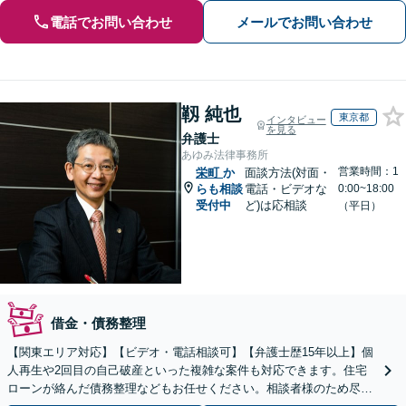
電話でお問い合わせ
メールでお問い合わせ
靱 純也
東京都
インタビュー
を見る
弁護士
あゆみ法律事務所
営業時間：1
栄町
か
面談方法(対面・
らも相談
電話・ビデオな
0:00~18:00
受付中
ど)は応相談
（平日）
借金・債務整理
【関東エリア対応】【ビデオ・電話相談可】【弁護士歴15年以上】個
人再生や2回目の自己破産といった複雑な案件も対応できます。住宅
ローンが絡んだ債務整理などもお任せください。相談者様のため尽力