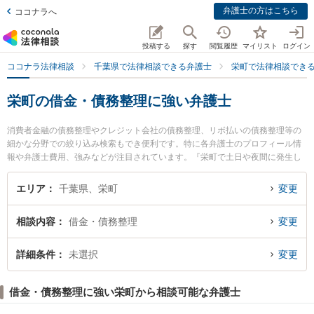
弁護士の方はこちら
ココナラへ
投稿する
探す
閲覧履歴
マイリスト
ログイン
ココナラ法律相談
千葉県で法律相談できる弁護士
栄町で法律相談でき
栄町の借金・債務整理に強い弁護士
消費者金融の債務整理やクレジット会社の債務整理、リボ払いの債務整理等の
細かな分野での絞り込み検索もでき便利です。特に各弁護士のプロフィール情
報や弁護士費用、強みなどが注目されています。『栄町で土日や夜間に発生し
た借金・債務整理のトラブルを今すぐに弁護士に相談したい』『借金・債務整
理のトラブル解決の実績豊富な近くの弁護士を検索したい』『初回相談無料で
エリア
千葉県、栄町
変更
借金・債務整理を法律相談できる栄町内の弁護士に相談予約したい』などでお
困りの相談者さんにおすすめです。
相談内容
借金・債務整理
変更
詳細条件
未選択
変更
借金・債務整理に強い栄町から相談可能な弁護士