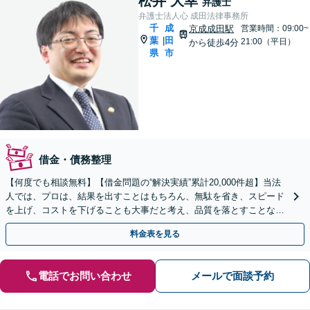
松井 大幸
弁護士
弁護士法人心 成田法律事務所
千
成
京成成田駅
営業時間：09:00~
葉
田
|
21:00（平日）
から徒歩4分
県
市
借金・債務整理
【何度でも相談無料】【借金問題の“解決実績”累計20,000件超】当法
人では、プロは、結果を出すことはもちろん、無駄を省き、スピード
を上げ、コストを下げることも大事だと考え、品質を落とすことな
く、費用を可能な限り安くすることにこだわります。
料金表を見る
電話でお問い合わせ
メールで面談予約