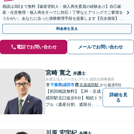
相談は3回まで無料【破産管財人・個人再生委員の経験あり】自己破
産・任意整理・個人再生すべてに対応！丁寧なヒアリングでご要望を
うかがい、あなたに合った債務整理手段を提案します【完全個室】法
人・個人事業者の破産もご相談ください
料金表を見る
電話でお問い合わせ
メールでお問い合わせ
宮崎 寛之
弁護士
弁護士法人リーガルプラス 成田法律事務所
千葉県
成田市
京成成田駅
から徒歩5分
|
【初回相談無料】【JR・京成
詳細を見
成田駅北口徒歩5分】相続トラ
る
ブル（遺産分割、遺留分、遺
言争い）、交通事故（被害者
側）、未払い残業代請求、労
働災害に特に力を入れていま
す。
川原 宏宇紀
弁護士