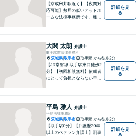
い。
【京成臼井駅近く】【夜間対
詳細を見
応可能】敷居の低いアットホ
る
ームな法律事務所です。離婚
問題／相続問題／交通事故／
刑事事件／企業法務など、幅
広い法律トラブルに対応。
【地域に根差し他弁護士】的
大関 太朗
弁護士
確なアドバイスやサポートで
取手駅前法律事務所
ご相談者様のお役に立てるよ
茨城県
取手市
取手駅
から徒歩2分
|
う尽力します。
【JR常磐線 取手駅東口徒歩2
詳細を見
分】【初回相談無料】依頼者
る
にとって負担とならない早期
解決を実現。依頼者に負担に
ならない解決方法の提案をモ
ットーとしております。まず
はお電話でご予約を！その場
平島 雅人
弁護士
で相談日が決まります。
平島法律事務所
茨城県
取手市
取手駅
から徒歩2分
|
【取手駅0分】【弁護歴20年
詳細を見
以上のベテラン弁護士】刑事
る