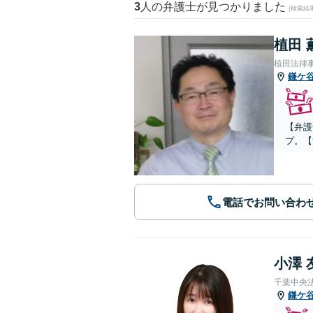
3
人の弁護士が見つかりました
(検索結
植田 
植田法律
鎌ケ
【弁護
プ。【
電話でお問い合わ
小澤 
千葉中央
鎌ケ