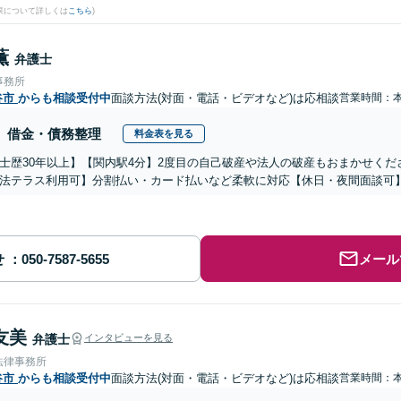
果について詳しくは
こちら
)
薫
弁護士
事務所
谷市
からも相談受付中
面談方法(対面・電話・ビデオなど)は応相談
営業時間：
借金・債務整理
料金表を見る
士歴30年以上】【関内駅4分】2度目の自己破産や法人の破産もおまかせく
法テラス利用可】分割払い・カード払いなど柔軟に対応【休日・夜間面談可
せ
メール
友美
弁護士
インタビューを見る
法律事務所
谷市
からも相談受付中
面談方法(対面・電話・ビデオなど)は応相談
営業時間：