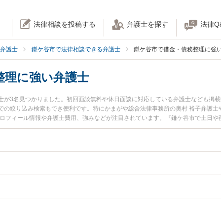
法律相談を投稿する
弁護士を探す
法律Q
弁護士
鎌ケ谷市で法律相談できる弁護士
鎌ケ谷市で借金・債務整理に強
整理に強い弁護士
士が3名見つかりました。初回面談無料や休日面談に対応している弁護士なども掲
での絞り込み検索もでき便利です。特にかまがや総合法律事務所の奧村 裕子弁護士
プロフィール情報や弁護士費用、強みなどが注目されています。『鎌ケ谷市で土日や
のトラブル解決の実績豊富な近くの弁護士を検索したい』『初回相談無料で借金・
おすすめです。