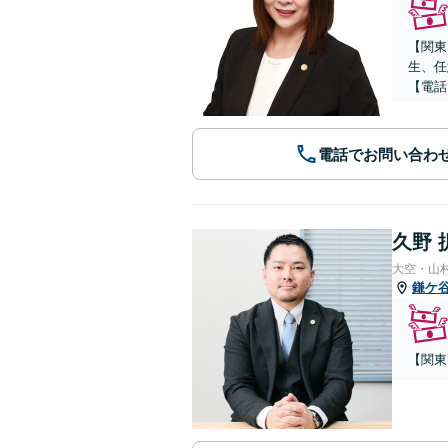
【関東
生、任
【電話
電話でお問い合わ
久野 
大空・山
鎌ケ
【関東