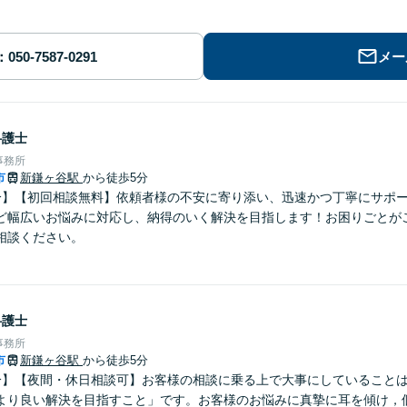
メー
弁護士
事務所
市
新鎌ヶ谷駅
から徒歩5分
分】【初回相談無料】依頼者様の不安に寄り添い、迅速かつ丁寧にサポ
ど幅広いお悩みに対応し、納得のいく解決を目指します！お困りごとが
相談ください。
弁護士
事務所
市
新鎌ヶ谷駅
から徒歩5分
分】【夜間・休日相談可】お客様の相談に乗る上で大事にしていること
より良い解決を目指すこと」です。お客様のお悩みに真摯に耳を傾け，