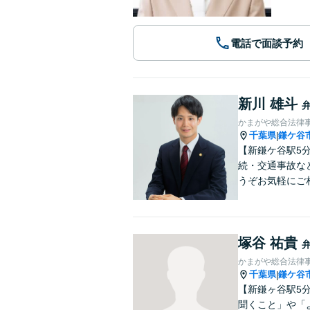
電話で面談予約
新川 雄斗
かまがや総合法律
千葉県
鎌ケ谷
|
【新鎌ケ谷駅5
続・交通事故な
うぞお気軽にご
塚谷 祐貴
かまがや総合法律
千葉県
鎌ケ谷
|
【新鎌ヶ谷駅5
聞くこと」や「