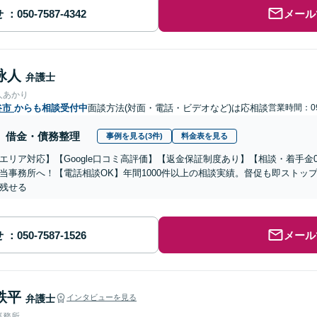
せ
メール
詠人
弁護士
人あかり
谷市
からも相談受付中
面談方法(対面・電話・ビデオなど)は応相談
営業時間：09
借金・債務整理
事例を見る(3件)
料金表を見る
エリア対応】【Google口コミ高評価】【返金保証制度あり】【相談・着手金
当事務所へ！【電話相談OK】年間1000件以上の相談実績。督促も即ストッ
残せる
せ
メール
鉄平
弁護士
インタビューを見る
事務所