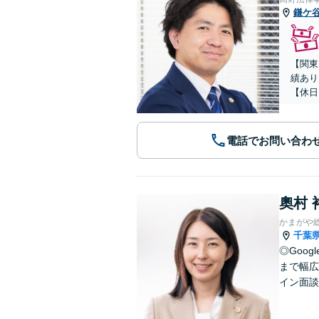
鎌ケ
【関東
績あり
【休日
電話でお問い合わ
奧村 
かまがや
千葉
◎Goo
まで幅広
イン面談