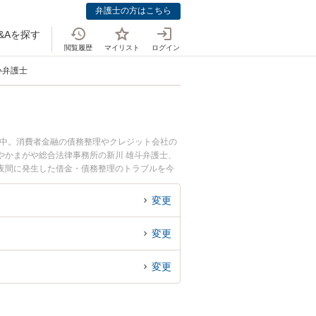
弁護士の方はこちら
&Aを探す
閲覧履歴
マイリスト
ログイン
い弁護士
載中。消費者金融の債務整理やクレジット会社の
やかまがや総合法律事務所の新川 雄斗弁護士、
夜間に発生した借金・債務整理のトラブルを今
債務整理を法律相談できる鎌ケ谷市内の弁護士に
変更
変更
変更