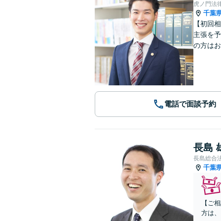
虎ノ門法
千葉
【初回相
主張を予
の方はお
電話で面談予約
長島 
長島総合
千葉
【ご相
方は、