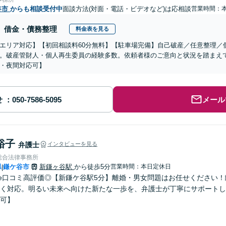
谷市
からも相談受付中
面談方法(対面・電話・ビデオなど)は応相談
営業時間：
借金・債務整理
料金表を見る
エリア対応】【初回相談料60分無料】【駐車場完備】自己破産／任意整理／
。破産管財人・個人再生委員の経験多数。依頼者様のご意向と状況を踏まえ
・夜間対応可】
せ
メール
裕子
弁護士
インタビューを見る
総合法律事務所
県
鎌ケ谷市
新鎌ヶ谷駅
から徒歩5分
営業時間：本日定休日
|
gle口コミ高評価◎【新鎌ケ谷駅5分】離婚・男女問題はお任せください
く対応。明るい未来へ向けた新たな一歩を、弁護士が丁寧にサポートし
可】