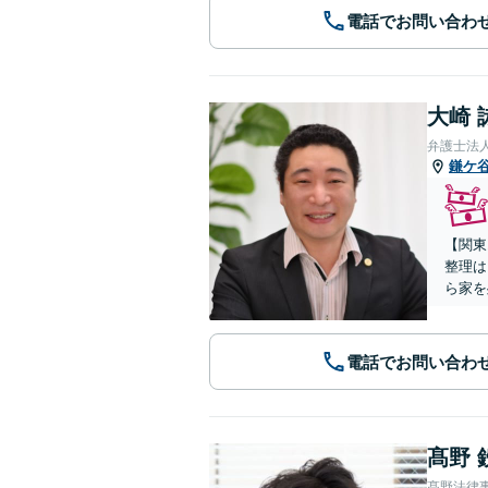
電話でお問い合わ
大崎 
弁護士法
鎌ケ
【関東
整理は
ら家を
電話でお問い合わ
髙野 
髙野法律