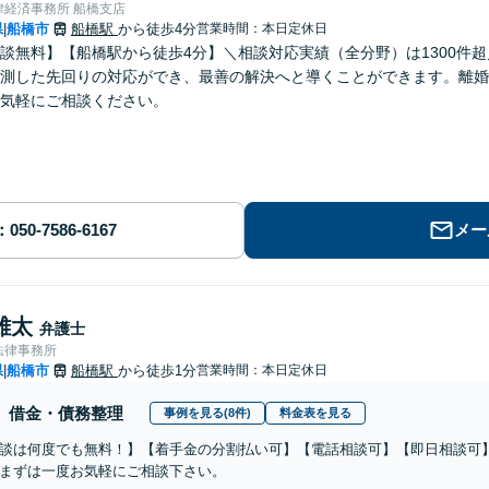
律経済事務所 船橋支店
県
船橋市
船橋駅
から徒歩4分
営業時間：本日定休日
|
談無料】【船橋駅から徒歩4分】＼相談対応実績（全分野）は1300件
測した先回りの対応ができ、最善の解決へと導くことができます。離婚
気軽にご相談ください。
メー
雄太
弁護士
法律事務所
県
船橋市
船橋駅
から徒歩1分
営業時間：本日定休日
|
借金・債務整理
事例を見る(8件)
料金表を見る
談は何度でも無料！】【着手金の分割払い可】【電話相談可】【即日相談可
まずは一度お気軽にご相談下さい。