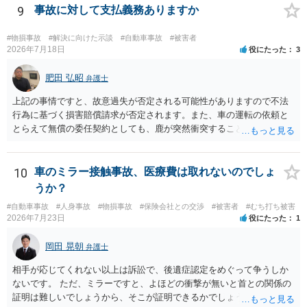
9
事故に対して支払義務ありますか
#物損事故
#解決に向けた示談
#自動車事故
#被害者
2026年7月18日
役にたった
3
肥田 弘昭
弁護士
上記の事情ですと、故意過失が否定される可能性がありますので不法
行為に基づく損害賠償請求が否定されます。また、車の運転の依頼と
とらえて無償の委任契約としても、鹿が突然衝突することは予見がで
きませんので善管注意義務違反は否定され債務不履行に基づく損害賠
償請求も成立しない可能性があります。以上の理由から支払義務は否
定される可能性が高いです。ご参考にしてください。
10
車のミラー接触事故、医療費は取れないのでしょ
うか？
#自動車事故
#人身事故
#物損事故
#保険会社との交渉
#被害者
#むち打ち被害
2026年7月23日
役にたった
1
岡田 晃朝
弁護士
相手が応じてくれない以上は訴訟で、後遺症認定をめぐって争うしか
ないです。 ただ、ミラーですと、よほどの衝撃が無いと首との関係の
証明は難しいでしょうから、そこが証明できるかでしょうね。