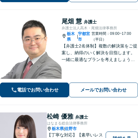
尾畑 慧
弁護士
弁護士法人高木・尾畑法律事務所
栃木
宇都宮
営業時間：09:00~17:00
|
県
市
（平日）
【弁護士2名体制】複数の解決策をご提
案し、納得のいく解決を目指します。
一緒に最適なプランを考えましょう。
相続／不動産／国際問題など、幅広い
ご相談に対応しています。気がかりな
ことやご要望など、気兼ねなくお話く
ださい【駐車場あり】【当日・夜間・
電話でお問い合わせ
メールでお問い合わせ
休日対応】
松崎 優雅
弁護士
はなまる総合法律事務所
栃木県
佐野市
|
【丁寧な対応】【素早いレス