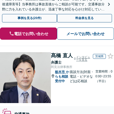
後遺障害等】当事務所は事故直後からご相談が可能です。交通事故分
野に力を入れている弁護士が、迅速丁寧な対応を心がけ対応していま
す。お気軽にお問い合わせください。
事例を見る(20件)
料金表を見る
電話でお問い合わせ
メールでお問い合わせ
髙橋 直人
茨城県
インタビュ
ーを見る
弁護士
阿見法律事務所
営業時間：0
栃木市
か
面談方法(対面・
らも相談
電話・ビデオな
0:00~23:55
受付中
ど)は応相談
（平日）