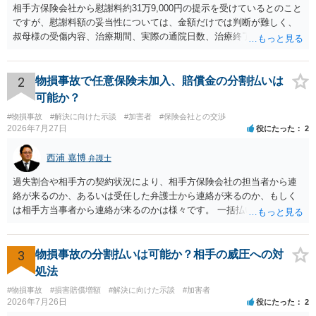
相手方保険会社から慰謝料約31万9,000円の提示を受けているとのこと
ですが、慰謝料額の妥当性については、金額だけでは判断が難しく、
叔母様の受傷内容、治療期間、実際の通院日数、治療終了の経緯、後
遺症の有無、相手方保険会社から提示されている示談内容の内訳等を
確認する必要があります。保険会社から提示される慰謝料額について
は、弁護士が介入することにより増額を検討できる場合がありますの
2
物損事故で任意保険未加入、賠償金の分割払いは
で、以下の資料・情報を準備した上で、弁護士に個別に相談すること
可能か？
をお勧めいたします。 ・相手方保険会社から届いている示談金額の提
#物損事故
#解決に向けた示談
#加害者
#保険会社との交渉
示書類 ・叔母様の診断名、けがの内容 ・治療開始日及び治療終了日
2026年7月27日
役にたった
2
・入院の有無、通院回数 ・現在も症状が残っているか ・叔母様ご本人
やご家族等が加入している保険に、今回の事故で利用できる弁護士費
西浦 嘉博
弁護士
用特約が付帯しているか なお、被害者は叔母様ご本人となりますの
で、弁護士が受任する場合には、叔母様ご本人の依頼意思等を確認す
過失割合や相手方の契約状況により、相手方保険会社の担当者から連
る必要があります。日本語での十分な意思疎通が難しいとのことです
絡が来るのか、あるいは受任した弁護士から連絡が来るのか、もしく
ので、そのあたりのご事情も踏まえて、依頼意思の確認方法等を検討
は相手方当事者から連絡が来るのかは様々です。 一括払いや分割払い
する必要があると思われます。
は、和解交渉の際の条件となります。 相手方が相談者さんの損害賠償
金の支払いにつき、分割払いに合意すれば、和解は可能です。 他方で
合意しなければ和解できないことになります。 今後の見通しを知る為
3
物損事故の分割払いは可能か？相手の威圧への対
に、交渉の方向性につき、最寄りの法律事務所で相談だけでもされる
処法
ことも検討ください。
#物損事故
#損害賠償増額
#解決に向けた示談
#加害者
2026年7月26日
役にたった
2