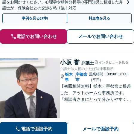
話をお聞かせください。心理学や精神分析等の専門知見に精通した弁
護士が、保険会社との交渉を粘り強く対応
事例を見る(3件)
料金表を見る
電話でお問い合わせ
メールでお問い合わせ
小坂 誉
弁護士
インタビューを見る
弁護士法人栃のふたば法律事務所
栃木
宇都宮
営業時間：09:00~18:00
|
県
市
（平日）
【初回相談無料】栃木・宇都宮に根差
した、アットホームな事務所です。
「相談者さまにとって分かりやすく説
明すること」「必ず何らかの解決策を
お出しすること」を心がけておりま
す。どんなことでも大丈夫。まずはお
気軽にご相談ください【無料駐車場あ
電話で面談予約
メールで面談予約
り】