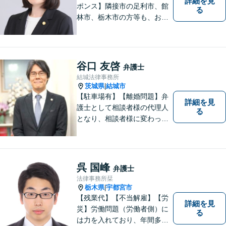
詳細を見
ポンス】隣接市の足利市、館
る
林市、栃木市の方等も、お気
軽にご相談ください。交通事
故・離婚・相続問題を多数経
験しました。不貞の慰謝料の
ご相談は、内容によって、初
谷口 友啓
弁護士
回相談を無料としておりま
結城法律事務所
す。
茨城県
結城市
|
【駐車場有】【離婚問題】弁
詳細を見
護士として相談者様の代理人
る
となり、相談者様に変わって
対応し、後のトラブルを未然
に防ぎます。 易しい言葉で、
明確に判断をお示しし、問題
解決をサポートさせていただ
呉 国峰
弁護士
きますので、是非ご相談くだ
法律事務所栞
さい。
栃木県
宇都宮市
|
【残業代】【不当解雇】【労
詳細を見
災】労働問題（労働者側）に
る
は力を入れており、年間多数