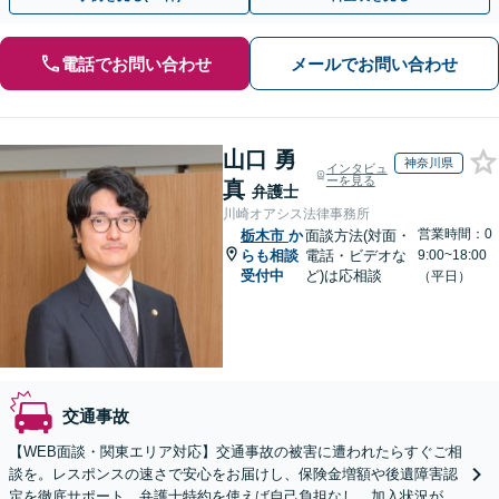
電話でお問い合わせ
メールでお問い合わせ
山口 勇
神奈川県
インタビュ
ーを見る
真
弁護士
川崎オアシス法律事務所
営業時間：0
栃木市
か
面談方法(対面・
らも相談
電話・ビデオな
9:00~18:00
受付中
ど)は応相談
（平日）
交通事故
【WEB面談・関東エリア対応】交通事故の被害に遭われたらすぐご相
談を。レスポンスの速さで安心をお届けし、保険金増額や後遺障害認
定を徹底サポート。弁護士特約を使えば自己負担なし。加入状況が分