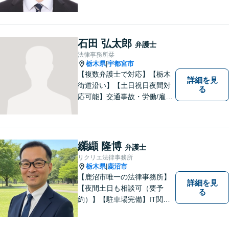
の相談・受任実績がありま
す。また、所属弁護士全員が
日本労働弁護団（労働者側の
弁護士団体）に所属していま
石田 弘太郎
弁護士
す。
法律事務所栞
栃木県
宇都宮市
|
【複数弁護士で対応】【栃木
詳細を見
街道沿い】【土日祝日夜間対
る
応可能】交通事故・労働/雇用
問題・刑事事件に注力してい
ます。宇都宮市の弁護士で
す。是非一度ご相談くださ
い。
纐纈 隆博
弁護士
リクリエ法律事務所
栃木県
鹿沼市
|
【鹿沼市唯一の法律事務所】
詳細を見
【夜間土日も相談可（要予
る
約）】【駐車場完備】IT関連
をはじめ、離婚・相続・交通
事故と幅広く案件を取り扱っ