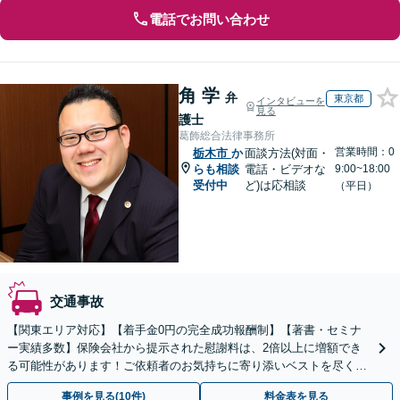
電話でお問い合わせ
角 学
弁
東京都
インタビューを
見る
護士
葛飾総合法律事務所
営業時間：0
栃木市
か
面談方法(対面・
らも相談
電話・ビデオな
9:00~18:00
受付中
ど)は応相談
（平日）
交通事故
【関東エリア対応】【着手金0円の完全成功報酬制】【著書・セミナ
ー実績多数】保険会社から提示された慰謝料は、2倍以上に増額でき
る可能性があります！ご依頼者のお気持ちに寄り添いベストを尽くし
ますので、まずはご相談ください【初回面談30分無料】
事例を見る(10件)
料金表を見る