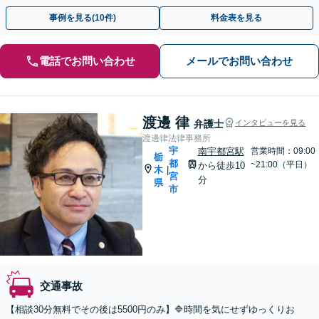
で早期解決へ【休日・夜間面談】【電話面談】
事例を見る(10件)
料金表を見る
電話でお問い合わせ
メールでお問い合わせ
渡邊 律
弁護士
インタビューを見る
渡邊律法律事務所
宇
南宇都宮駅
営業時間：09:00
栃
都
~21:00（平日）
から徒歩10
木
|
宮
分
県
市
交通事故
【相談30分無料でその後は5500円のみ】🔷時間を気にせずゆっくりお