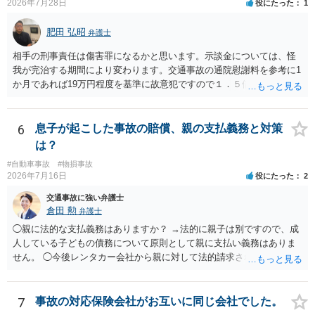
2026年7月28日
役にたった
1
肥田 弘昭
弁護士
相手の刑事責任は傷害罪になるかと思います。示談金については、怪
我が完治する期間により変わります。交通事故の通院慰謝料を参考に1
か月であれば19万円程度を基準に故意犯ですので１．５倍か2倍程度す
る金額が相場かと思います。完治の期間が延びればその分慰謝料額も
上がるかと思います。ご参考にしてください。
6
息子が起こした事故の賠償、親の支払義務と対策
は？
#自動車事故
#物損事故
2026年7月16日
役にたった
2
交通事故に強い弁護士
倉田 勲
弁護士
◯親に法的な支払義務はありますか？ →法的に親子は別ですので、成
人している子どもの債務について原則として親に支払い義務はありま
せん。 ◯今後レンタカー会社から親に対して法的請求される可能性は
ありますか？ →原則として支払い義務がない以上請求される可能性は
低いでしょう。 ◯親である私は今後どう対応すべきでしょうか？ →債
権者に対してご自身は支払いを拒み、請求するのであれば本人に対し
7
事故の対応保険会社がお互いに同じ会社でした。
て請求するよう言う程度かと思います。