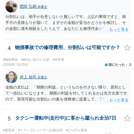
肥田 弘昭
弁護士
分割払いは、相手が合意しないと難しいです。上記の事情ですと、相
手方の見積もりが届いて、まずその金額が妥当かどうかを検討し、そ
の金額に過失相殺をしたうえで、あなたにも修理代金が発生している
のであれば、過失相殺後の相互の金額について相殺して、その残額を
分割払いにしたいとの示談案を提案するのが良いかと思います。威圧
されるのであれば、斡旋、仲裁、民事調停を利用しては如何でしょう
4
物損事故での修理費用、分割払いは可能ですか？
か。ご参考にしてください。
#物損事故
#解決に向けた示談
#加害者
2026年7月25日
役にたった
2
井上 祐司
弁護士
金銭の支払は、「期限の利益」というものを付さない限り、原則とし
て一括払いになります。 期限の利益を付してくれるかは先方次第です
ので、実現可能な分割払いの案を債権者に提案して、了解してもらえ
れば分割払いは可能です。
5
タクシー運転中(走行中)に客から蹴られ全治7日
#被害者
#ドライブレコーダー証拠活用
#むち打ち被害