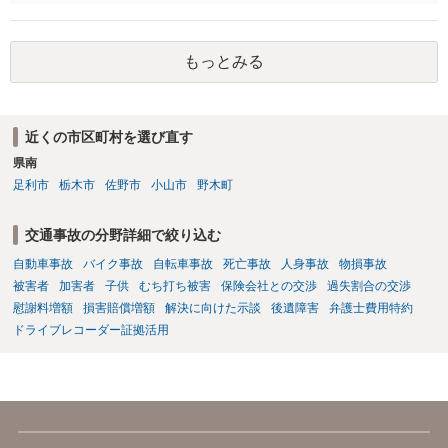
もっとみる
近くの市区町村を選び直す
県南
足利市
栃木市
佐野市
小山市
野木町
交通事故の分野詳細で絞り込む
自動車事故
バイク事故
自転車事故
死亡事故
人身事故
物損事故
被害者
加害者
子供
むち打ち被害
保険会社との交渉
過失割合の交渉
慰謝料増額
損害賠償増額
解決に向けた示談
後遺障害
弁護士費用特約
ドライブレコーダー証拠活用