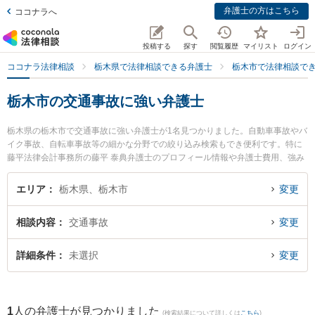
弁護士の方はこちら
ココナラへ
投稿する
探す
閲覧履歴
マイリスト
ログイン
ココナラ法律相談
栃木県で法律相談できる弁護士
栃木市で法律相談で
栃木市の交通事故に強い弁護士
栃木県の栃木市で交通事故に強い弁護士が1名見つかりました。自動車事故やバ
イク事故、自転車事故等の細かな分野での絞り込み検索もでき便利です。特に
藤平法律会計事務所の藤平 泰典弁護士のプロフィール情報や弁護士費用、強み
などが注目されています。『栃木市で土日や夜間に発生した交通事故のトラブ
ルを今すぐに弁護士に相談したい』『交通事故のトラブル解決の実績豊富な近
エリア
栃木県、栃木市
変更
くの弁護士を検索したい』『初回相談無料で交通事故を法律相談できる栃木市
内の弁護士に相談予約したい』などでお困りの相談者さんにおすすめです。
相談内容
交通事故
変更
詳細条件
未選択
変更
1
人の弁護士が見つかりました
(検索結果について詳しくは
こちら
)