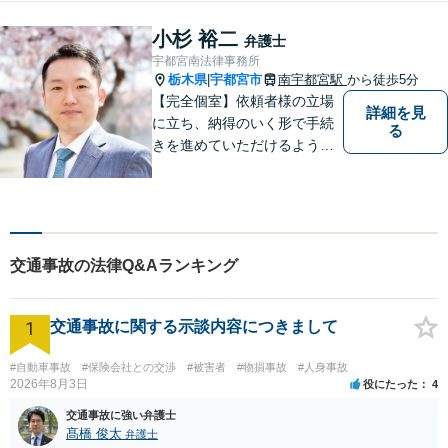
ております。お気軽にお問合
せ下さい。
小杉 裕二
弁護士
宇都宮南法律事務所
栃木県
宇都宮市
南宇都宮駅
から徒歩5分
|
【完全個室】依頼者様の立場
詳細を見
に立ち、納得のいく形で手続
る
きを進めていただけるよう、
しっかりとお話をお伺いし、
丁寧に説明を行います。 弁護
士業はサービス業であると認
識し、常に誠実で真摯な対応
を心掛けています。【南宇都
交通事故の法律Q&Aランキング
宮駅5分】
1
交通事故に関する示談内容につきまして
#自動車事故
#保険会社との交渉
#被害者
#物損事故
#人身事故
2026年8月3日
役にたった
4
交通事故に強い弁護士
髙橋 俊太
弁護士