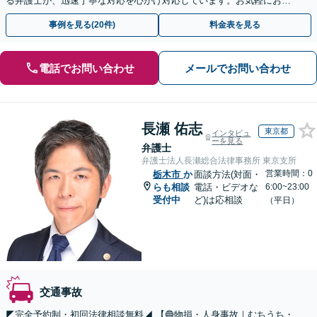
る弁護士が、迅速丁寧な対応を心がけ対応しています。お気軽にお問
い合わせください。◤完全予約制・初回法律相談無料◢
事例を見る(20件)
料金表を見る
電話でお問い合わせ
メールでお問い合わせ
長瀬 佑志
東京都
インタビュ
ーを見る
弁護士
弁護士法人長瀬総合法律事務所 東京支所
営業時間：0
栃木市
か
面談方法(対面・
らも相談
電話・ビデオな
6:00~23:00
受付中
ど)は応相談
（平日）
交通事故
◤完全予約制・初回法律相談無料◢ 【🔵物損・人身事故｜むちうち・