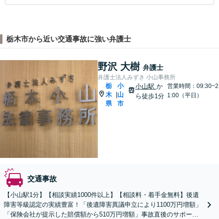
栃木市から近い交通事故に強い弁護士
野沢 大樹
弁護士
弁護士法人みずき 小山事務所
栃
小
小山駅
か
営業時間：09:30~2
木
山
|
1:00（平日）
ら徒歩1分
県
市
交通事故
【小山駅1分】【相談実績1000件以上】【相談料・着手金無料】後遺
障害等級認定の実績豊富！「後遺障害異議申立により1100万円増額」
「保険会社が提示した賠償額から510万円増額」事故直後のサポート