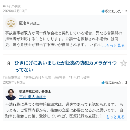
#バイク事故
2026年7月13日
役にたった
2
匿名A
弁護士
事故当事者双方が同一保険会社と契約している場合、異なる営業所の
担当者が対応することになります。弁護士を依頼される場合には尚
更、違う弁護士が担当する扱いが徹底されます。 いずれにしても、交
渉それ自体は別異の保険会社が動く場合と変わらず進んでいきます。
8
ひきにげにあいましたが証拠の防犯カメラがうつ
ってない
#自動車事故
#解決に向けた示談
#被害者
#むち打ち被害
2026年8月3日
役にたった
2
交通事故に強い弁護士
三村 勇人
弁護士
不法行為に基づく損害賠償請求は、過失であっても認められます。 も
っとも、ご質問内容から、接触の立証は必要になるかと思います。 自
動車に接触した後、受診していれば、医療記録も立証に使えるかと思
います。 いずれにせよ、多角的に検討する必要がありますので、弁護
士にご相談ください。