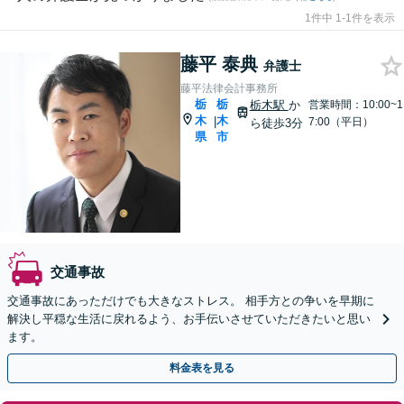
1件中 1-1件を表示
藤平 泰典
弁護士
藤平法律会計事務所
栃
栃
栃木駅
か
営業時間：10:00~1
木
木
|
7:00（平日）
ら徒歩3分
県
市
交通事故
交通事故にあっただけでも大きなストレス。 相手方との争いを早期に
解決し平穏な生活に戻れるよう、お手伝いさせていただきたいと思い
ます。
料金表を見る