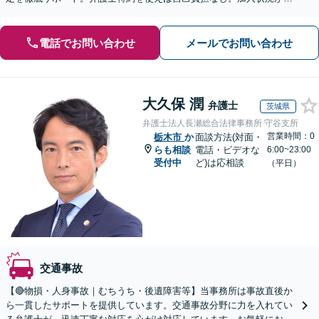
からない方も無料で確認いたします【初回無料】
電話でお問い合わせ
メールでお問い合わせ
大久保 潤
弁護士
茨城県
弁護士法人長瀬総合法律事務所 守谷支所
営業時間：0
栃木市
か
面談方法(対面・
らも相談
電話・ビデオな
6:00~23:00
受付中
ど)は応相談
（平日）
交通事故
【🔴物損・人身事故｜むちうち・後遺障害等】当事務所は事故直後か
ら一貫したサポートを提供しています。交通事故分野に力を入れてい