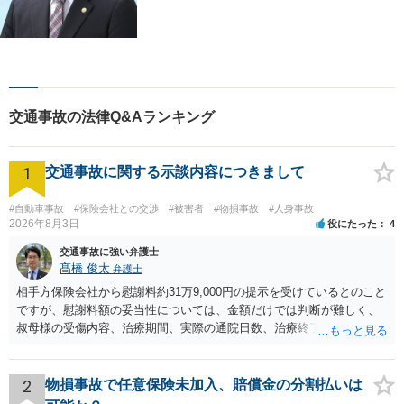
交通事故の法律Q&Aランキング
1
交通事故に関する示談内容につきまして
#自動車事故
#保険会社との交渉
#被害者
#物損事故
#人身事故
2026年8月3日
役にたった
4
交通事故に強い弁護士
髙橋 俊太
弁護士
相手方保険会社から慰謝料約31万9,000円の提示を受けているとのこと
ですが、慰謝料額の妥当性については、金額だけでは判断が難しく、
叔母様の受傷内容、治療期間、実際の通院日数、治療終了の経緯、後
遺症の有無、相手方保険会社から提示されている示談内容の内訳等を
確認する必要があります。保険会社から提示される慰謝料額について
は、弁護士が介入することにより増額を検討できる場合がありますの
2
物損事故で任意保険未加入、賠償金の分割払いは
で、以下の資料・情報を準備した上で、弁護士に個別に相談すること