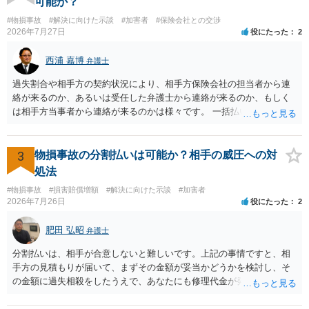
可能か？
をお勧めいたします。 ・相手方保険会社から届いている示談金額の提
#物損事故
#解決に向けた示談
#加害者
#保険会社との交渉
示書類 ・叔母様の診断名、けがの内容 ・治療開始日及び治療終了日
2026年7月27日
役にたった
2
・入院の有無、通院回数 ・現在も症状が残っているか ・叔母様ご本人
やご家族等が加入している保険に、今回の事故で利用できる弁護士費
西浦 嘉博
弁護士
用特約が付帯しているか なお、被害者は叔母様ご本人となりますの
で、弁護士が受任する場合には、叔母様ご本人の依頼意思等を確認す
過失割合や相手方の契約状況により、相手方保険会社の担当者から連
る必要があります。日本語での十分な意思疎通が難しいとのことです
絡が来るのか、あるいは受任した弁護士から連絡が来るのか、もしく
ので、そのあたりのご事情も踏まえて、依頼意思の確認方法等を検討
は相手方当事者から連絡が来るのかは様々です。 一括払いや分割払い
する必要があると思われます。
は、和解交渉の際の条件となります。 相手方が相談者さんの損害賠償
金の支払いにつき、分割払いに合意すれば、和解は可能です。 他方で
合意しなければ和解できないことになります。 今後の見通しを知る為
3
物損事故の分割払いは可能か？相手の威圧への対
に、交渉の方向性につき、最寄りの法律事務所で相談だけでもされる
処法
ことも検討ください。
#物損事故
#損害賠償増額
#解決に向けた示談
#加害者
2026年7月26日
役にたった
2
肥田 弘昭
弁護士
分割払いは、相手が合意しないと難しいです。上記の事情ですと、相
手方の見積もりが届いて、まずその金額が妥当かどうかを検討し、そ
の金額に過失相殺をしたうえで、あなたにも修理代金が発生している
のであれば、過失相殺後の相互の金額について相殺して、その残額を
分割払いにしたいとの示談案を提案するのが良いかと思います。威圧