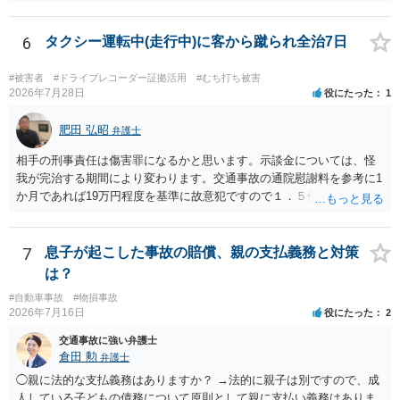
6
タクシー運転中(走行中)に客から蹴られ全治7日
#被害者
#ドライブレコーダー証拠活用
#むち打ち被害
2026年7月28日
役にたった
1
肥田 弘昭
弁護士
相手の刑事責任は傷害罪になるかと思います。示談金については、怪
我が完治する期間により変わります。交通事故の通院慰謝料を参考に1
か月であれば19万円程度を基準に故意犯ですので１．５倍か2倍程度す
る金額が相場かと思います。完治の期間が延びればその分慰謝料額も
上がるかと思います。ご参考にしてください。
7
息子が起こした事故の賠償、親の支払義務と対策
は？
#自動車事故
#物損事故
2026年7月16日
役にたった
2
交通事故に強い弁護士
倉田 勲
弁護士
◯親に法的な支払義務はありますか？ →法的に親子は別ですので、成
人している子どもの債務について原則として親に支払い義務はありま