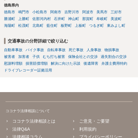
徳島県内
徳島市
鳴門市
小松島市
阿南市
吉野川市
阿波市
美馬市
三好市
勝浦町
上勝町
佐那河内村
石井町
神山町
那賀町
牟岐町
美波町
海陽町
松茂町
北島町
藍住町
板野町
上板町
つるぎ町
東みよし町
交通事故の分野詳細で絞り込む
自動車事故
バイク事故
自転車事故
死亡事故
人身事故
物損事故
被害者
加害者
子供
むち打ち被害
保険会社との交渉
過失割合の交渉
慰謝料増額
損害賠償増額
解決に向けた示談
後遺障害
弁護士費用特約
ドライブレコーダー証拠活用
ココナラ法律相談について
ココナラ法律相談とは
ご意見・ご要望
法律Q&A
利用規約
法律相談コラム
プライバシーポリシー