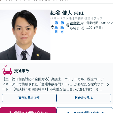
細谷 健人
弁護士
ベリーベスト法律事務所 徳島オフィス
徳
徳
徳島駅
か
営業時間：09:30~2
島
島
|
1:00（平日）
ら徒歩5分
県
市
交通事故
【土日祝日相談対応／全国対応】弁護士、パラリーガル、医療コーデ
ィネーターで構成された「交通事故専門チーム」があなたを徹底サポ
ート！【相談料：初回無料※1】不利益な話し合いが進む前に、今す
ぐ相談！
事例を見る(3件)
料金表を見る