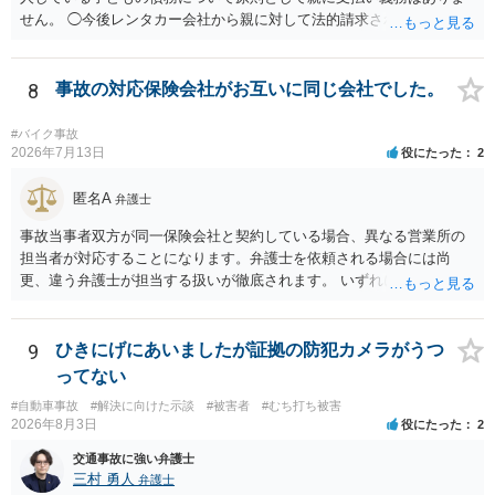
せん。 ◯今後レンタカー会社から親に対して法的請求される可能性は
ありますか？ →原則として支払い義務がない以上請求される可能性は
低いでしょう。 ◯親である私は今後どう対応すべきでしょうか？ →債
権者に対してご自身は支払いを拒み、請求するのであれば本人に対し
8
事故の対応保険会社がお互いに同じ会社でした。
て請求するよう言う程度かと思います。
#バイク事故
2026年7月13日
役にたった
2
匿名A
弁護士
事故当事者双方が同一保険会社と契約している場合、異なる営業所の
担当者が対応することになります。弁護士を依頼される場合には尚
更、違う弁護士が担当する扱いが徹底されます。 いずれにしても、交
渉それ自体は別異の保険会社が動く場合と変わらず進んでいきます。
9
ひきにげにあいましたが証拠の防犯カメラがうつ
ってない
#自動車事故
#解決に向けた示談
#被害者
#むち打ち被害
2026年8月3日
役にたった
2
交通事故に強い弁護士
三村 勇人
弁護士