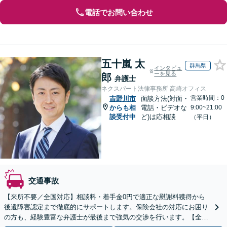
電話でお問い合わせ
五十嵐 太
群馬県
インタビュ
ーを見る
郎
弁護士
ネクスパート法律事務所 高崎オフィス
営業時間：0
吉野川市
面談方法(対面・
からも相
電話・ビデオな
9:00~21:00
談受付中
ど)は応相談
（平日）
交通事故
【来所不要／全国対応】相談料・着手金0円で適正な慰謝料獲得から
後遺障害認定まで徹底的にサポートします。保険会社の対応にお困り
の方も、経験豊富な弁護士が最後まで強気の交渉を行います。【全国