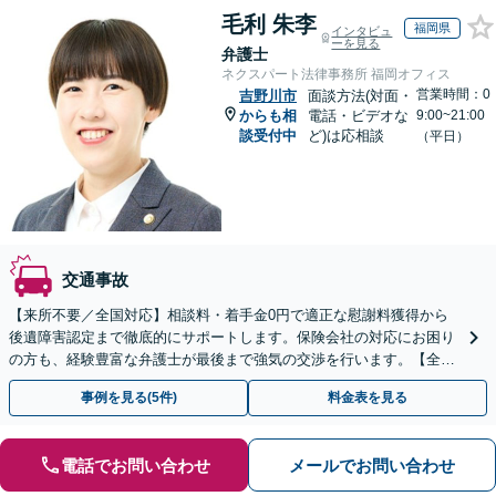
毛利 朱李
福岡県
インタビュ
ーを見る
弁護士
ネクスパート法律事務所 福岡オフィス
営業時間：0
吉野川市
面談方法(対面・
からも相
電話・ビデオな
9:00~21:00
談受付中
ど)は応相談
（平日）
交通事故
【来所不要／全国対応】相談料・着手金0円で適正な慰謝料獲得から
後遺障害認定まで徹底的にサポートします。保険会社の対応にお困り
の方も、経験豊富な弁護士が最後まで強気の交渉を行います。【全国
13拠点】お気軽にご相談ください。
事例を見る(5件)
料金表を見る
電話でお問い合わせ
メールでお問い合わせ