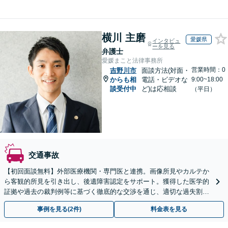
横川 主磨
愛媛県
インタビュ
ーを見る
弁護士
愛媛まこと法律事務所
営業時間：0
吉野川市
面談方法(対面・
からも相
電話・ビデオな
9:00~18:00
談受付中
ど)は応相談
（平日）
交通事故
【初回面談無料】外部医療機関・専門医と連携。画像所見やカルテか
ら客観的所見を引き出し、後遺障害認定をサポート。獲得した医学的
証拠や過去の裁判例等に基づく徹底的な交渉を通じ、適切な過失割合
の算定等に基づく真に適正な賠償獲得を目指します。
事例を見る(2件)
料金表を見る