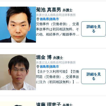
不安な思いを抱えられている
菊池 真喜男
弁護士
弁護士法人徳島合同法律事務所
徳島県
徳島市
|
労働事件（労働者側）、交通
詳細を見
事故事件は初回相談無料。そ
る
の他、相続事件／離婚事件／
債務整理／行政事件など、幅
広い問題に対応可能！完全個
室対応でプライバシーが守ら
れます。【無料駐車場】
堀金 博
弁護士
弁護士法人徳島合同法律事務所
徳島県
徳島市
|
【法テラス利用可能】【労働
詳細を見
問題（労働者側）、交通事故
る
に注力（初回相談無料）】市
民の生活に関わる身近な事件
（労働問題/交通事故/不動産賃
貸借/消費者問題/離婚/相続/債
務整理など）を中心に、社会
遠藤 理恵子
弁護士