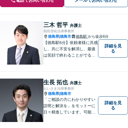
電話でお問い合わせ
メールでお問い合わせ
三木 哲平
弁護士
朝田啓祐法律事務所
徳島県
徳島市
徳島駅
から徒歩6分
|
【徳島駅6分】依頼者様に共感
詳細を見
し、共に不安を解消し、最後
る
は笑顔で終わることがでるよ
うに取り組んで参ります。 じ
っくりとご相談者のお話しを
聴くことを第一と考えて、ご
相談にのっています。 まずは
生長 拓也
弁護士
ご相談ください。
おいさき法律事務所
徳島県
徳島市
|
「ご相談の方にわかりやすい
詳細を見
説明と解決を」をモットーに
る
日々精進しています。可能な
限り難解な専門用語をかみ砕
いて説明し、トラブルに遭い