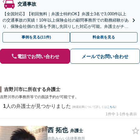
交通事故
【全国対応】【初回無料｜弁護士特約OK】弁護士3名で3,000件以上
の交通事故の実績！10年以上保険会社の顧問事務所での勤務経験があ
り、保険会社側の主張を予測し先回りした対応が可能。弁護士がチー
ムとなり示談交渉、休業損害、後遺障害等に対応。
事例を見る(11件)
料金表を見る
電話でお問い合わせ
メールでお問い合わせ
吉野川市に所在する弁護士
吉野川市の事務所等での面談予約が可能です。
1
人の弁護士が見つかりました
(検索結果について詳しくは
こちら
)
1件中 1-1件を表示
西 拓也
弁護士
徳島みらい法律事務所