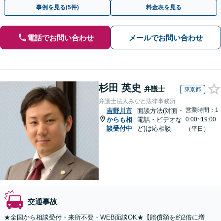
13拠点】お気軽にご相談ください。
事例を見る(5件)
料金表を見る
電話でお問い合わせ
メールでお問い合わせ
杉田 英史
弁護士
東京都
弁護士法人みなと法律事務所
営業時間：1
吉野川市
面談方法(対面・
からも相
電話・ビデオな
0:00~19:00
談受付中
ど)は応相談
（平日）
交通事故
★全国から相談受付・来所不要・WEB面談OK★【賠償額を約2倍に増