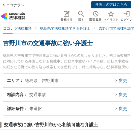
弁護士の方はこちら
ココナラへ
投稿する
探す
閲覧履歴
マイリスト
ログイン
ココナラ法律相談
徳島県で法律相談できる弁護士
吉野川市で法律相談
吉野川市の交通事故に強い弁護士
徳島県の吉野川市で交通事故に強い弁護士が1名見つかりました。初回面談無料
に対応している弁護士なども掲載中。自動車事故やバイク事故、自転車事故等
の細かな分野での絞り込み検索もでき便利です。特に徳島みらい法律事務所の
西 拓也弁護士のプロフィール情報や弁護士費用、強みなどが注目されていま
す。『吉野川市で土日や夜間に発生した交通事故のトラブルを今すぐに弁護士
エリア
徳島県、吉野川市
変更
に相談したい』『交通事故のトラブル解決の実績豊富な近くの弁護士を検索し
たい』『初回相談無料で交通事故を法律相談できる吉野川市内の弁護士に相談
相談内容
交通事故
変更
予約したい』などでお困りの相談者さんにおすすめです。
詳細条件
未選択
変更
交通事故に強い吉野川市から相談可能な弁護士