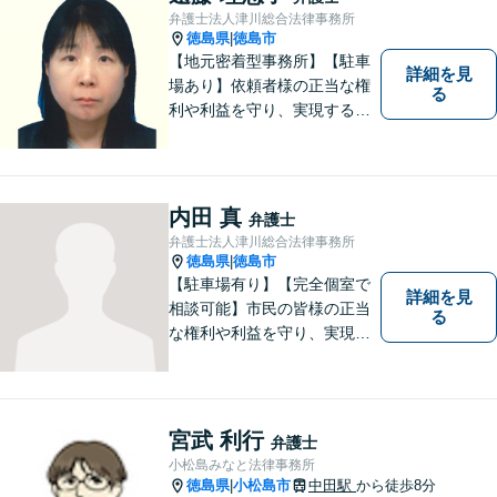
的事件にも対応いたします。
弁護士法人津川総合法律事務所
お気軽にご相談ください。
徳島県
徳島市
|
【地元密着型事務所】【駐車
詳細を見
場あり】依頼者様の正当な権
る
利や利益を守り、実現するた
め、あらゆる努力を惜しみま
せん。寄り添い、細心の注意
を払い、丁寧に対処してまい
ります。個人・法人問わずあ
内田 真
弁護士
らゆる問題に対応可能！
弁護士法人津川総合法律事務所
徳島県
徳島市
|
【駐車場有り】【完全個室で
詳細を見
相談可能】市民の皆様の正当
る
な権利や利益を守り、実現す
るために市民の皆さんに寄り
添って、一つ一つの事案に丁
寧に対応してまいります。ご
相談者様のお話をじっくり聴
宮武 利行
弁護士
き、最適な解決方法をご提案
小松島みなと法律事務所
いたします。
徳島県
小松島市
中田駅
から徒歩8分
|