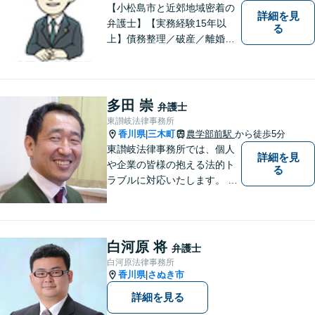
【小松島市と近郊地域密着の
詳細を見
弁護士】【実務経験15年以
る
上】債務整理／破産／離婚／
相続／遺言／交通事故／刑事
など幅広く対応。小松島市、
徳島市、阿南市、勝浦町など
幅広くご相談を受付中。実務
多田 崇
弁護士
経験15年以上の弁護士が誠
東讃岐法律事務所
実、丁寧に対応致します。
香川県
三木町
農学部前駅
から徒歩5分
|
【無料相談あり】
東讃岐法律事務所では、個人
詳細を見
や企業の皆様の抱える法的ト
る
ラブルに対応いたします。 高
松まで行くのは少し遠いとい
う方は、当事務所をご利用く
ださい。
白河原 将
弁護士
白河原法律事務所
香川県
さぬき市
|
詳細を見る