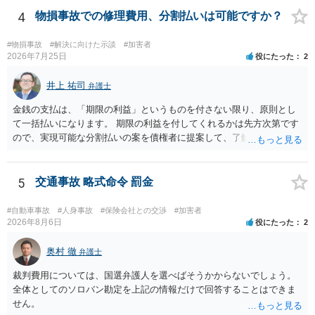
されるのであれば、斡旋、仲裁、民事調停を利用しては如何でしょう
4
物損事故での修理費用、分割払いは可能ですか？
か。ご参考にしてください。
#物損事故
#解決に向けた示談
#加害者
2026年7月25日
役にたった
2
井上 祐司
弁護士
金銭の支払は、「期限の利益」というものを付さない限り、原則とし
て一括払いになります。 期限の利益を付してくれるかは先方次第です
ので、実現可能な分割払いの案を債権者に提案して、了解してもらえ
れば分割払いは可能です。
5
交通事故 略式命令 罰金
#自動車事故
#人身事故
#保険会社との交渉
#加害者
2026年8月6日
役にたった
2
奥村 徹
弁護士
裁判費用については、国選弁護人を選べばそうかからないでしょう。
全体としてのソロバン勘定を上記の情報だけで回答することはできま
せん。