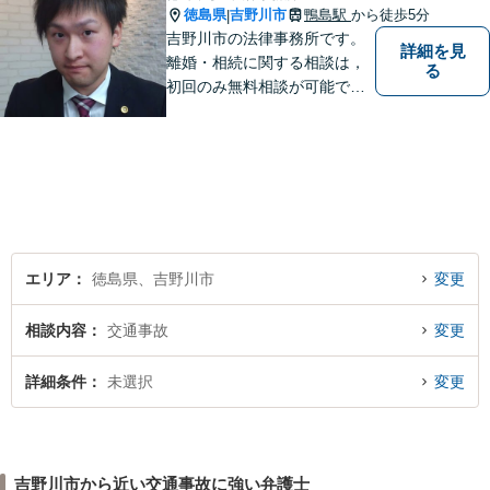
徳島県
吉野川市
鴨島駅
から徒歩5分
|
吉野川市の法律事務所です。
詳細を見
離婚・相続に関する相談は，
る
初回のみ無料相談が可能です
（要予約，事務所にお越しい
ただける方のみ。電話相談不
可。）。
エリア
徳島県、吉野川市
変更
相談内容
交通事故
変更
詳細条件
未選択
変更
吉野川市から近い交通事故に強い弁護士