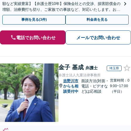
額など実績豊富】【弁護士歴10年】保険会社との交渉、損害賠償金の
増額、治療費打ち切り、ご家族での事故など、対応いたします。お早
めにご相談ください【初回相談・着手金無料】
事例を見る(3件)
料金表を見る
電話でお問い合わせ
メールでお問い合わせ
金子 基成
弁護士
埼玉県
弁護士法人九重法律事務所
営業時間：0
吉野川市
面談方法(対面・
からも相
電話・ビデオな
9:00~17:00
談受付中
ど)は応相談
（平日）