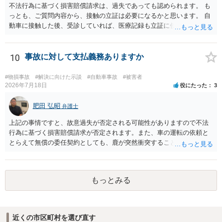
不法行為に基づく損害賠償請求は、過失であっても認められます。 も
っとも、ご質問内容から、接触の立証は必要になるかと思います。 自
動車に接触した後、受診していれば、医療記録も立証に使えるかと思
います。 いずれにせよ、多角的に検討する必要がありますので、弁護
士にご相談ください。
10
事故に対して支払義務ありますか
#物損事故
#解決に向けた示談
#自動車事故
#被害者
2026年7月18日
役にたった
3
肥田 弘昭
弁護士
上記の事情ですと、故意過失が否定される可能性がありますので不法
行為に基づく損害賠償請求が否定されます。また、車の運転の依頼と
とらえて無償の委任契約としても、鹿が突然衝突することは予見がで
きませんので善管注意義務違反は否定され債務不履行に基づく損害賠
償請求も成立しない可能性があります。以上の理由から支払義務は否
定される可能性が高いです。ご参考にしてください。
もっとみる
近くの市区町村を選び直す