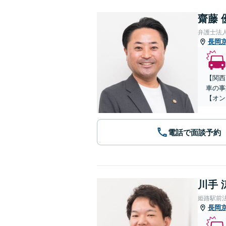
齋藤 
弁護士法
長岡
【関西
車の事
【オン
電話で面談予約
川手 
姫路駅前
長岡