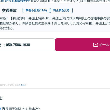
京市
からも相談受付中
面談方法(対面・電話・ビデオなど)は応相談
営業時間：
交通事故
事例を見る(11件)
料金表を見る
対応】【初回無料｜弁護士特約OK】弁護士3名で3,000件以上の交通事故の
務経験があり、保険会社側の主張を予測し先回りした対応が可能。弁護士が
等に対応。
せ
メール
果について詳しくは
こちら
)
士
市
長岡天神駅
から徒歩2分