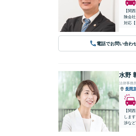
【関西
険会社
対応【
電話でお問い合わ
水野 
法律事務
長岡
【関西
します
渉など