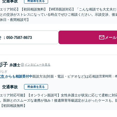
交通事故
料金表を見る
エリア対応】【初回相談無料】【WEB面談対応】「こんな相談でも大丈夫だ
との交渉がストレスになっている時点でぜひご相談ください。示談交渉、後
休日・夜間相談可】
せ
メール
彰子
弁護士
インタビューを見る
所なぎ
京市
からも相談受付中
面談方法(対面・電話・ビデオなど)は応相談
営業時間：
交通事故
料金表を見る
エリア対応可能】【オンライン面談可】女性弁護士が状況に応じて柔軟に対
。医師とのスムーズな連携が強み！後遺障害等級認定が上がったケースも。
【初回相談無料】