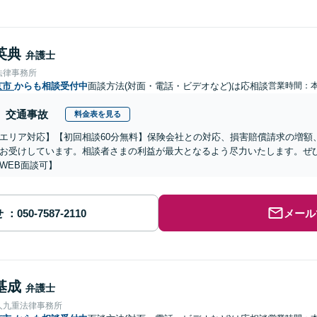
英典
弁護士
法律事務所
京市
からも相談受付中
面談方法(対面・電話・ビデオなど)は応相談
営業時間：
交通事故
料金表を見る
エリア対応】【初回相談60分無料】保険会社との対応、損害賠償請求の増額
お受けしています。相談者さまの利益が最大となるよう尽力いたします。ぜ
WEB面談可】
せ
メール
基成
弁護士
人九重法律事務所