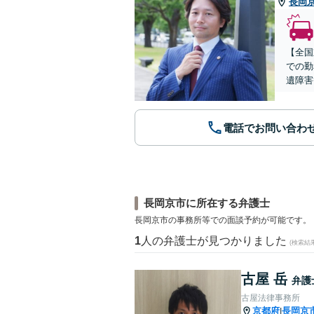
長岡
【全国
での勤
遺障害
電話でお問い合わ
長岡京市に所在する弁護士
長岡京市の事務所等での面談予約が可能です。
1
人の弁護士が見つかりました
(検索結
古屋 岳
弁護
古屋法律事務所
京都府
長岡京
|