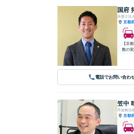
国府 
弁護士法
京都
【京都
数の実
電話でお問い合わ
笠中 
丹波橋法
京都