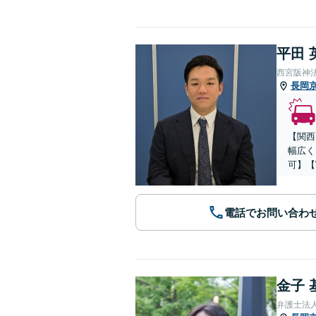
平田 
西宮阪神
長岡
【関西
幅広く
可】【
電話でお問い合わ
金子 
弁護士法