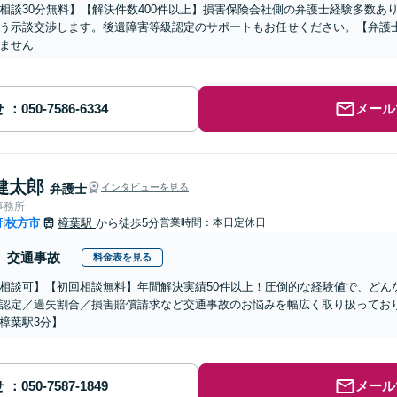
相談30分無料】【解決件数400件以上】損害保険会社側の弁護士経験多数あ
う示談交渉します。後遺障害等級認定のサポートもお任せください。【弁護
ません
せ
メール
健太郎
弁護士
インタビューを見る
事務所
府
枚方市
樟葉駅
から徒歩5分
営業時間：本日定休日
|
交通事故
料金表を見る
相談可】【初回相談無料】年間解決実績50件以上！圧倒的な経験値で、どん
認定／過失割合／損害賠償請求など交通事故のお悩みを幅広く取り扱ってお
樟葉駅3分】
せ
メール