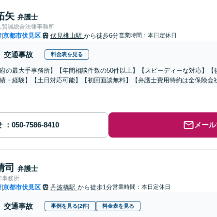
拓矢
弁護士
人賢誠総合法律事務所
府
京都市伏見区
伏見桃山駅
から徒歩6分
営業時間：本日定休日
|
交通事故
料金表を見る
府の最大手事務所】【年間相談件数の50件以上】【スピーディーな対応】【
績・経験】【土日対応可能】【初回面談無料】【弁護士費用特約は全保険会
せ
メール
晴司
弁護士
律事務所
府
京都市伏見区
丹波橋駅
から徒歩1分
営業時間：本日定休日
|
交通事故
事例を見る(2件)
料金表を見る