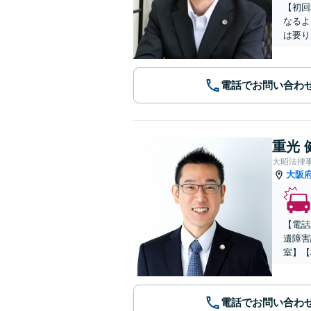
【初回
なるよ
は要り
電話でお問い合わ
重光 
大昭法律
大阪
【電話
遺障害
室】【
電話でお問い合わ