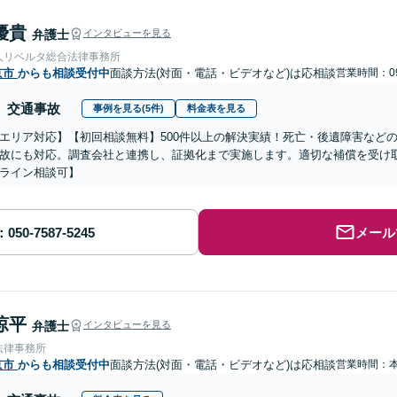
優貴
弁護士
インタビューを見る
人リベルタ総合法律事務所
京市
からも相談受付中
面談方法(対面・電話・ビデオなど)は応相談
営業時間：09
交通事故
事例を見る(5件)
料金表を見る
エリア対応】【初回相談無料】500件以上の解決実績！死亡・後遺障害など
故にも対応。調査会社と連携し、証拠化まで実施します。適切な補償を受け
ライン相談可】
メール
涼平
弁護士
インタビューを見る
法律事務所
京市
からも相談受付中
面談方法(対面・電話・ビデオなど)は応相談
営業時間：