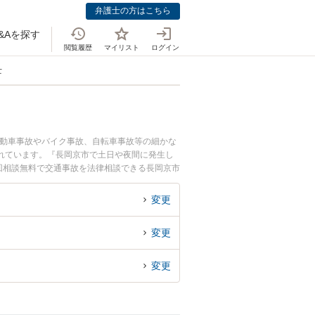
弁護士の方はこちら
&Aを探す
閲覧履歴
マイリスト
ログイン
士
自動車事故やバイク事故、自転車事故等の細かな
れています。『長岡京市で土日や夜間に発生し
回相談無料で交通事故を法律相談できる長岡京市
変更
変更
変更