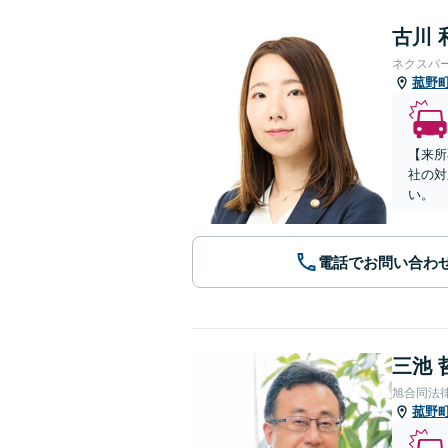
古川 
ネクスパ
菰野
【来所
社の対
い。
電話でお問い合わ
三池 
旭合同法
菰野