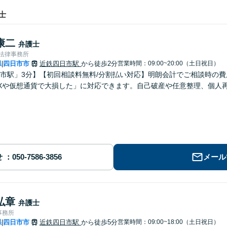
士
康二
弁護士
G法律事務所
県
四日市市
近鉄四日市駅
から徒歩2分
営業時間：09:00~20:00（土日祝日）
|
市駅」3分】【初回相談料無料/分割払い対応】明朗会計でご相談時の
Xや仮想通貨で大損した」に対応できます。自己破産や任意整理、個人
せ
メール
弘章
弁護士
事務所
県
四日市市
近鉄四日市駅
から徒歩5分
営業時間：09:00~18:00（土日祝日）
|