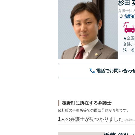
杉田 
弁護士法
菰野
★全国
交渉、
談・着
電話でお問い合わ
菰野町に所在する弁護士
菰野町の事務所等での面談予約が可能です。
1
人の弁護士が見つかりました
(検索結