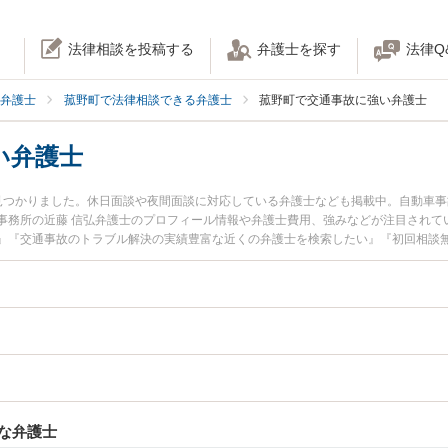
法律相談を投稿する
弁護士を探す
法律Q
弁護士
菰野町で法律相談できる弁護士
菰野町で交通事故に強い弁護士
い弁護士
見つかりました。休日面談や夜間面談に対応している弁護士なども掲載中。自動車
事務所の近藤 信弘弁護士のプロフィール情報や弁護士費用、強みなどが注目されて
』『交通事故のトラブル解決の実績豊富な近くの弁護士を検索したい』『初回相談
んにおすすめです。
な弁護士