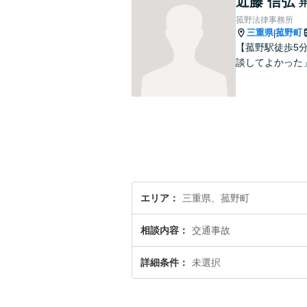
近藤 信弘
菰野法律事務所
三重県
菰野町
|
【菰野駅徒歩5
談してよかった
エリア
三重県、菰野町
相談内容
交通事故
詳細条件
未選択