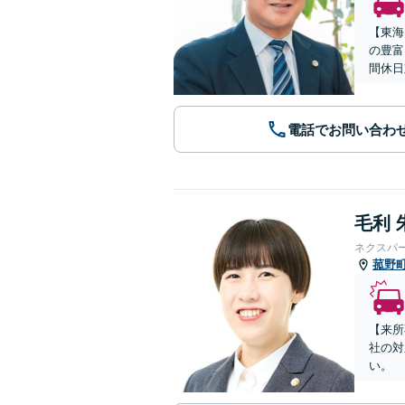
【東海
の豊富
間休日
電話でお問い合わ
毛利 
ネクスパ
菰野
【来所
社の対
い。