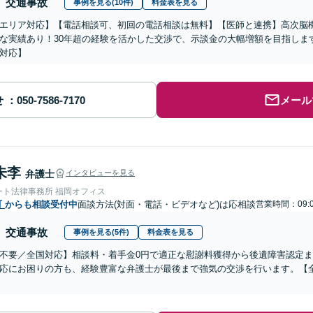
交通事故
事例を見る(10件)
料金表を見る
エリア対応】【電話相談可、初回の電話相談は無料】【医師と連携】高次脳機
な実績あり！30年超の経験を活かした交渉で、示談金の大幅増額を目指しま
対応】
せ
メール
朱李
弁護士
インタビューを見る
ート法律事務所 福岡オフィス
町
からも相談受付中
面談方法(対面・電話・ビデオなど)は応相談
営業時間：09:
交通事故
事例を見る(5件)
料金表を見る
不要／全国対応】相談料・着手金0円で適正な慰謝料獲得から後遺障害認定
応にお困りの方も、経験豊富な弁護士が最後まで強気の交渉を行います。【全