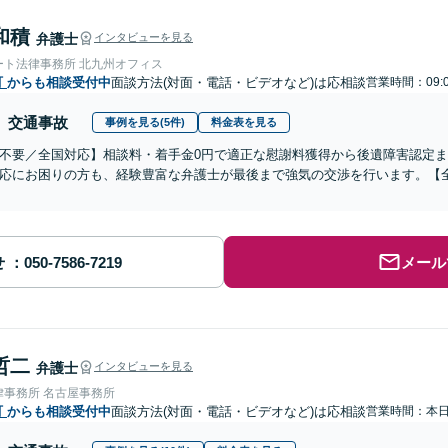
和積
弁護士
インタビューを見る
ート法律事務所 北九州オフィス
町
からも相談受付中
面談方法(対面・電話・ビデオなど)は応相談
営業時間：09:
交通事故
事例を見る(5件)
料金表を見る
不要／全国対応】相談料・着手金0円で適正な慰謝料獲得から後遺障害認定
応にお困りの方も、経験豊富な弁護士が最後まで強気の交渉を行います。【全
せ
メール
哲二
弁護士
インタビューを見る
律事務所 名古屋事務所
町
からも相談受付中
面談方法(対面・電話・ビデオなど)は応相談
営業時間：本