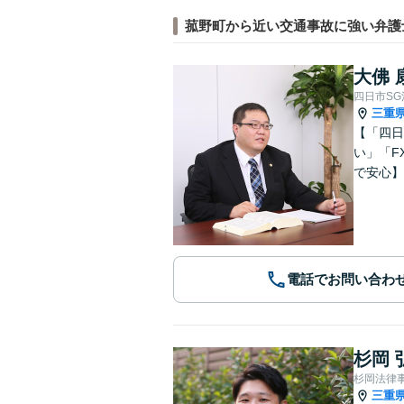
菰野町から近い交通事故に強い弁護
大佛 
四日市S
三重
【「四日
い」「F
で安心】
電話でお問い合わ
杉岡 
杉岡法律
三重