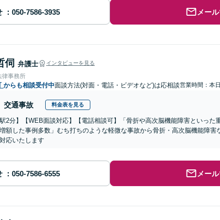
せ
メール
哲伺
弁護士
インタビューを見る
法律事務所
町
からも相談受付中
面談方法(対面・電話・ビデオなど)は応相談
営業時間：本
交通事故
料金表を見る
駅2分】【WEB面談対応】【電話相談可】「骨折や高次脳機能障害といった
増額した事例多数」むち打ちのような軽微な事故から骨折・高次脳機能障害
対応いたします
せ
メール