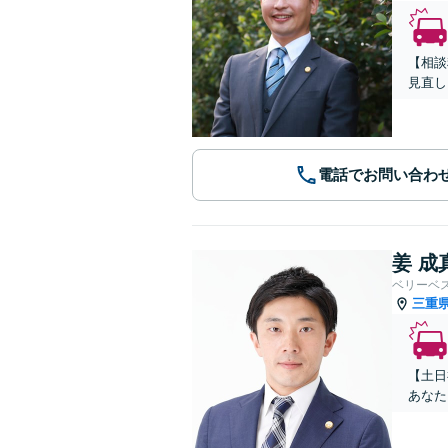
【相談
見直し
電話でお問い合わ
姜 成
ベリーベ
三重
【土日
あなた