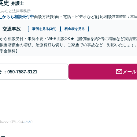
英史
弁護士
人みなと法律事務所
町
からも相談受付中
面談方法(対面・電話・ビデオなど)は応相談
営業時間：本
交通事故
事例を見る(3件)
料金表を見る
から相談受付・来所不要・WEB面談OK★【賠償額を約2倍に増額など実績豊
損害賠償金の増額、治療費打ち切り、ご家族での事故など、対応いたします
手金無料】
せ
メール
果について詳しくは
こちら
)