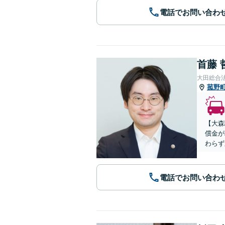
電話でお問い合わ
首藤 
大田総合
菰野
【大森
償金が
わらず
電話でお問い合わ