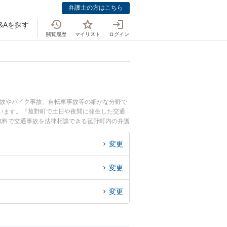
弁護士の方はこちら
&Aを探す
閲覧履歴
マイリスト
ログイン
事故やバイク事故、自転車事故等の細かな分野で
います。『菰野町で土日や夜間に発生した交通
無料で交通事故を法律相談できる菰野町内の弁護
変更
変更
変更