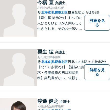
ています。 English available
今橋 直
弁護士
英語対応可
札幌北部法律事務所
北海道
札幌市北区
麻生駅
から徒歩2分
|
【麻生駅 徒歩2分】すべての
詳細を見
人ひとりひとりが人間らしく
る
生きられる、そのお手伝いを
したいと思っています。依頼
者さまの抱えていらっしゃる
不安やご希望を丁寧にお伺い
いたします。お気軽にご相談
粟生 猛
弁護士
ください。
あわお法律事務所
北海道
札幌市北区
北１８条駅
から徒歩2分
|
【北１８条駅2分】【過払い請
詳細を見
求・多重債務の初回相談無
る
料】契約書がない、依頼する
資金がない、多重債務・過払
い請求はおまかせください。
トラブルが起きてから法律を
確認するのではすでに手遅れ
渡邊 健之
弁護士
です。役員様のみならず、現
札幌総合法律事務所