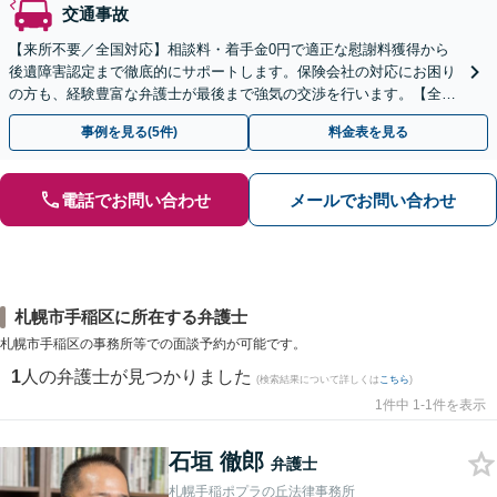
交通事故
【来所不要／全国対応】相談料・着手金0円で適正な慰謝料獲得から
後遺障害認定まで徹底的にサポートします。保険会社の対応にお困り
の方も、経験豊富な弁護士が最後まで強気の交渉を行います。【全国
13拠点】お気軽にご相談ください。
事例を見る(5件)
料金表を見る
電話でお問い合わせ
メールでお問い合わせ
札幌市手稲区に所在する弁護士
札幌市手稲区の事務所等での面談予約が可能です。
1
人の弁護士が見つかりました
(検索結果について詳しくは
こちら
)
1件中 1-1件を表示
石垣 徹郎
弁護士
札幌手稲ポプラの丘法律事務所