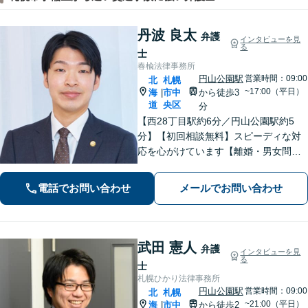
丹波 良太
弁護
インタビューを見
る
士
春楡法律事務所
円山公園駅
営業時間：09:00
北
札幌
~17:00（平日）
海
市中
から徒歩3
|
道
央区
分
【西28丁目駅約6分／円山公園駅約5
分】【初回相談無料】スピーディな対
応を心がけています【離婚・男女問
題】慰謝料請求／財産分与・熟年離婚
に強い【相続】分割協議や調停の実績
電話でお問い合わせ
メールでお問い合わせ
豊富
武田 憲人
弁護
インタビューを見
る
士
札幌ひかり法律事務所
円山公園駅
営業時間：09:00
北
札幌
~21:00（平日）
海
市中
から徒歩2
|