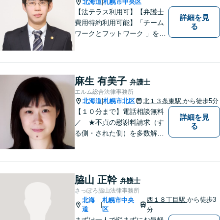
場のスタッフ様も法律知識が
北海道
札幌市中央区
|
仕事を守ります。
【法テラス利用可】【弁護士
詳細を見
費用特約利用可能】「チーム
る
ワークとフットワーク 」を合
言葉に、全弁護士と全スタッ
フが一丸となって業務にあた
り、地域の皆さまにとって、
もっと身近な存在になりたい
麻生 有美子
弁護士
と考えています。離婚、相
エルム総合法律事務所
続、交通事故、借金、労働、
北海道
札幌市北区
北１３条東駅
から徒歩5分
|
刑事事件など
【１０分まで】電話相談無料
詳細を見
／ ★不貞の慰謝料請求（す
る
る側・された側）を多数解
決。／不貞慰謝料のご相談
は、お任せください。 ★破
産／相続に強い弁護士 【税
理士と連携。同席相談も可】
脇山 正幹
弁護士
さっぽろ脇山法律事務所
西１８丁目駅
から徒歩3
北海
札幌市中央
|
道
区
分
まずは一人で悩まずにお気軽