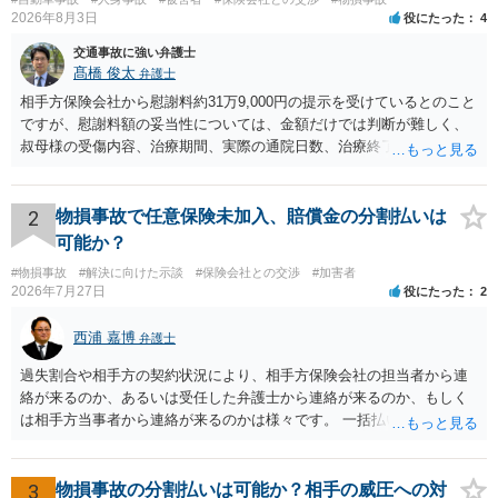
2026年8月3日
役にたった
4
交通事故に強い弁護士
髙橋 俊太
弁護士
相手方保険会社から慰謝料約31万9,000円の提示を受けているとのこと
ですが、慰謝料額の妥当性については、金額だけでは判断が難しく、
叔母様の受傷内容、治療期間、実際の通院日数、治療終了の経緯、後
遺症の有無、相手方保険会社から提示されている示談内容の内訳等を
確認する必要があります。保険会社から提示される慰謝料額について
は、弁護士が介入することにより増額を検討できる場合がありますの
2
物損事故で任意保険未加入、賠償金の分割払いは
で、以下の資料・情報を準備した上で、弁護士に個別に相談すること
可能か？
をお勧めいたします。 ・相手方保険会社から届いている示談金額の提
#物損事故
#解決に向けた示談
#保険会社との交渉
#加害者
示書類 ・叔母様の診断名、けがの内容 ・治療開始日及び治療終了日
2026年7月27日
役にたった
2
・入院の有無、通院回数 ・現在も症状が残っているか ・叔母様ご本人
やご家族等が加入している保険に、今回の事故で利用できる弁護士費
西浦 嘉博
弁護士
用特約が付帯しているか なお、被害者は叔母様ご本人となりますの
で、弁護士が受任する場合には、叔母様ご本人の依頼意思等を確認す
過失割合や相手方の契約状況により、相手方保険会社の担当者から連
る必要があります。日本語での十分な意思疎通が難しいとのことです
絡が来るのか、あるいは受任した弁護士から連絡が来るのか、もしく
ので、そのあたりのご事情も踏まえて、依頼意思の確認方法等を検討
は相手方当事者から連絡が来るのかは様々です。 一括払いや分割払い
する必要があると思われます。
は、和解交渉の際の条件となります。 相手方が相談者さんの損害賠償
金の支払いにつき、分割払いに合意すれば、和解は可能です。 他方で
合意しなければ和解できないことになります。 今後の見通しを知る為
3
物損事故の分割払いは可能か？相手の威圧への対