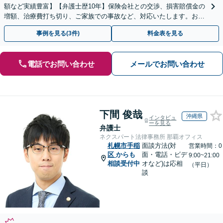
額など実績豊富】【弁護士歴10年】保険会社との交渉、損害賠償金の
増額、治療費打ち切り、ご家族での事故など、対応いたします。お早
めにご相談ください【初回相談・着手金無料】
事例を見る(3件)
料金表を見る
電話でお問い合わせ
メールでお問い合わせ
下間 俊哉
沖縄県
インタビュ
ーを見る
弁護士
ネクスパート法律事務所 那覇オフィス
札幌市手稲
面談方法(対
営業時間：0
区
からも
面・電話・ビデ
9:00~21:00
相談受付中
オなど)は応相
（平日）
談