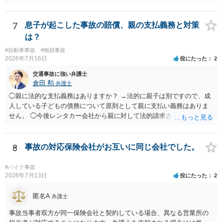
る金額が相場かと思います。完治の期間が延びればその分慰謝料額も
上がるかと思います。ご参考にしてください。
7
息子が起こした事故の賠償、親の支払義務と対策
は？
#自動車事故
#物損事故
2026年7月16日
役にたった
2
交通事故に強い弁護士
倉田 勲
弁護士
◯親に法的な支払義務はありますか？ →法的に親子は別ですので、成
人している子どもの債務について原則として親に支払い義務はありま
せん。 ◯今後レンタカー会社から親に対して法的請求される可能性は
ありますか？ →原則として支払い義務がない以上請求される可能性は
低いでしょう。 ◯親である私は今後どう対応すべきでしょうか？ →債
権者に対してご自身は支払いを拒み、請求するのであれば本人に対し
8
事故の対応保険会社がお互いに同じ会社でした。
て請求するよう言う程度かと思います。
#バイク事故
2026年7月13日
役にたった
2
匿名A
弁護士
事故当事者双方が同一保険会社と契約している場合、異なる営業所の