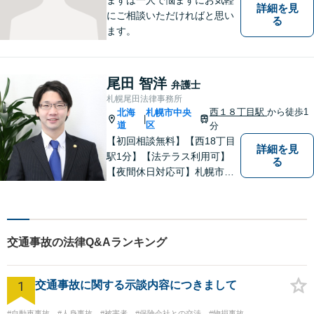
詳細を見
にご相談いただければと思い
る
ます。
尾田 智洋
弁護士
札幌尾田法律事務所
西１８丁目駅
から徒歩1
北海
札幌市中央
|
道
区
分
【初回相談無料】【西18丁目
詳細を見
駅1分】【法テラス利用可】
る
【夜間休日対応可】札幌市中
央区の弁護士です。得意分野
は離婚男女問題・労働問題・
不動産問題・交通事故です。
札幌市内をはじめ、道内の皆
交通事故の法律Q&Aランキング
様の法律問題に真摯に対応し
ます。ぜひ一度ご相談くださ
い。
1
交通事故に関する示談内容につきまして
#自動車事故
#人身事故
#被害者
#保険会社との交渉
#物損事故