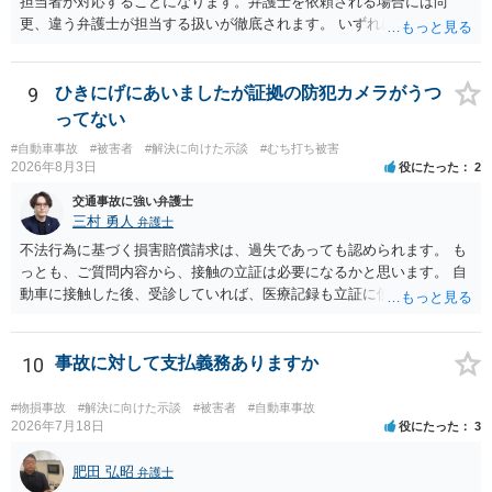
担当者が対応することになります。弁護士を依頼される場合には尚
更、違う弁護士が担当する扱いが徹底されます。 いずれにしても、交
渉それ自体は別異の保険会社が動く場合と変わらず進んでいきます。
9
ひきにげにあいましたが証拠の防犯カメラがうつ
ってない
#自動車事故
#被害者
#解決に向けた示談
#むち打ち被害
2026年8月3日
役にたった
2
交通事故に強い弁護士
三村 勇人
弁護士
不法行為に基づく損害賠償請求は、過失であっても認められます。 も
っとも、ご質問内容から、接触の立証は必要になるかと思います。 自
動車に接触した後、受診していれば、医療記録も立証に使えるかと思
います。 いずれにせよ、多角的に検討する必要がありますので、弁護
士にご相談ください。
10
事故に対して支払義務ありますか
#物損事故
#解決に向けた示談
#被害者
#自動車事故
2026年7月18日
役にたった
3
肥田 弘昭
弁護士