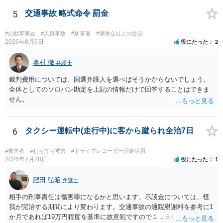
5
交通事故 略式命令 罰金
#自動車事故
#人身事故
#加害者
#保険会社との交渉
2026年8月6日
役にたった
2
奥村 徹
弁護士
裁判費用については、国選弁護人を選べばそうかからないでしょう。
全体としてのソロバン勘定を上記の情報だけで回答することはできま
せん。
6
タクシー運転中(走行中)に客から蹴られ全治7日
#被害者
#むち打ち被害
#ドライブレコーダー証拠活用
2026年7月28日
役にたった
1
肥田 弘昭
弁護士
相手の刑事責任は傷害罪になるかと思います。示談金については、怪
我が完治する期間により変わります。交通事故の通院慰謝料を参考に1
か月であれば19万円程度を基準に故意犯ですので１．５倍か2倍程度す