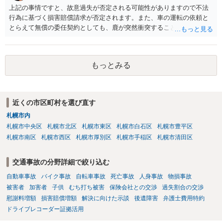
上記の事情ですと、故意過失が否定される可能性がありますので不法
行為に基づく損害賠償請求が否定されます。また、車の運転の依頼と
とらえて無償の委任契約としても、鹿が突然衝突することは予見がで
きませんので善管注意義務違反は否定され債務不履行に基づく損害賠
償請求も成立しない可能性があります。以上の理由から支払義務は否
定される可能性が高いです。ご参考にしてください。
もっとみる
近くの市区町村を選び直す
札幌市内
札幌市中央区
札幌市北区
札幌市東区
札幌市白石区
札幌市豊平区
札幌市南区
札幌市西区
札幌市厚別区
札幌市手稲区
札幌市清田区
交通事故の分野詳細で絞り込む
自動車事故
バイク事故
自転車事故
死亡事故
人身事故
物損事故
被害者
加害者
子供
むち打ち被害
保険会社との交渉
過失割合の交渉
慰謝料増額
損害賠償増額
解決に向けた示談
後遺障害
弁護士費用特約
ドライブレコーダー証拠活用