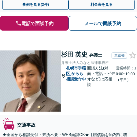
い。【全国オンライン対応】【無料駐車場あり】
事例を見る(2件)
料金表を見る
電話で面談予約
メールで面談予約
杉田 英史
弁護士
東京都
弁護士法人みなと法律事務所
札幌市手稲
面談方法(対
営業時間：1
区
からも
面・電話・ビデ
0:00~19:00
相談受付中
オなど)は応相
（平日）
談
交通事故
★全国から相談受付・来所不要・WEB面談OK★【賠償額を約2倍に増