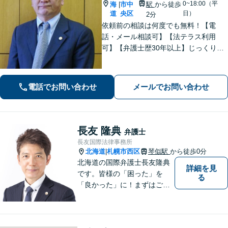
0~18:00（平
海
市中
駅
から徒歩
|
道
央区
日）
2分
依頼前の相談は何度でも無料！【電
話・メール相談可】【法テラス利用
可】【弁護士歴30年以上】じっくりヒ
アリングをし、一緒に最善の解決を目
指します【借金】ご家族全員の生活再
建をサポート【離婚】世代を問わず豊
電話でお問い合わせ
メールでお問い合わせ
富な実績あり【西18丁目駅2分】【他士
業と連携】
長友 隆典
弁護士
長友国際法律事務所
北海道
札幌市西区
琴似駅
から徒歩0分
|
北海道の国際弁護士長友隆典
詳細を見
です。皆様の「困った」を
る
「良かった」に！まずはご相
談ください。 水産業経営アド
バイザーとして，農林水産
業・地域振興のお手伝いもし