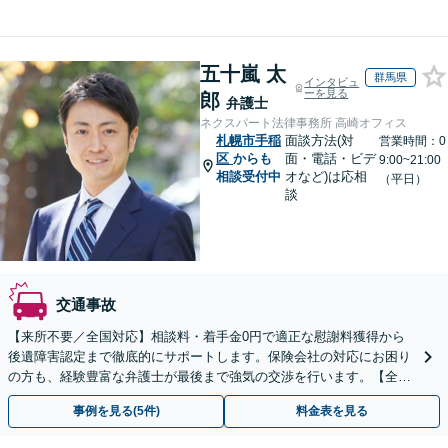
五十嵐 太
群馬県
インタビュ
ーを見る
郎
弁護士
ネクスパート法律事務所 高崎オフィス
札幌市手稲
面談方法(対
営業時間：0
区
からも
面・電話・ビデ
9:00~21:00
相談受付中
オなど)は応相
（平日）
談
交通事故
【来所不要／全国対応】相談料・着手金0円で適正な慰謝料獲得から
後遺障害認定まで徹底的にサポートします。保険会社の対応にお困り
の方も、経験豊富な弁護士が最後まで強気の交渉を行います。【全国
13拠点】お気軽にご相談ください。
事例を見る(5件)
料金表を見る