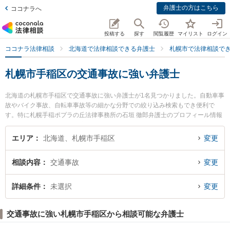
弁護士の方はこちら
ココナラへ
投稿する
探す
閲覧履歴
マイリスト
ログイン
ココナラ法律相談
北海道で法律相談できる弁護士
札幌市で法律相談で
札幌市手稲区の交通事故に強い弁護士
北海道の札幌市手稲区で交通事故に強い弁護士が1名見つかりました。自動車事
故やバイク事故、自転車事故等の細かな分野での絞り込み検索もでき便利で
す。特に札幌手稲ポプラの丘法律事務所の石垣 徹郎弁護士のプロフィール情報
や弁護士費用、強みなどが注目されています。『札幌市手稲区で土日や夜間に
発生した交通事故のトラブルを今すぐに弁護士に相談したい』『交通事故のト
エリア
北海道、札幌市手稲区
変更
ラブル解決の実績豊富な近くの弁護士を検索したい』『初回相談無料で交通事
故を法律相談できる札幌市手稲区内の弁護士に相談予約したい』などでお困り
相談内容
交通事故
変更
の相談者さんにおすすめです。
詳細条件
未選択
変更
交通事故に強い札幌市手稲区から相談可能な弁護士