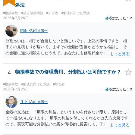
に、交渉の方向性につき、最寄りの法律事務所で相談だけでもされる
処法
ことも検討ください。
#物損事故
#損害賠償増額
#加害者
#解決に向けた示談
2026年7月26日
役にたった
2
肥田 弘昭
弁護士
分割払いは、相手が合意しないと難しいです。上記の事情ですと、相
手方の見積もりが届いて、まずその金額が妥当かどうかを検討し、そ
の金額に過失相殺をしたうえで、あなたにも修理代金が発生している
のであれば、過失相殺後の相互の金額について相殺して、その残額を
分割払いにしたいとの示談案を提案するのが良いかと思います。威圧
されるのであれば、斡旋、仲裁、民事調停を利用しては如何でしょう
4
物損事故での修理費用、分割払いは可能ですか？
か。ご参考にしてください。
#物損事故
#解決に向けた示談
#加害者
2026年7月25日
役にたった
2
井上 祐司
弁護士
金銭の支払は、「期限の利益」というものを付さない限り、原則とし
て一括払いになります。 期限の利益を付してくれるかは先方次第です
ので、実現可能な分割払いの案を債権者に提案して、了解してもらえ
れば分割払いは可能です。