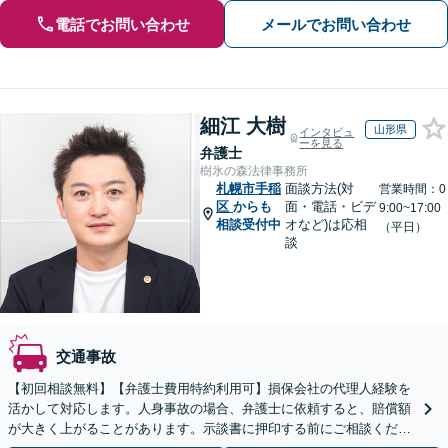
電話でお問い合わせ
メールでお問い合わせ
細江 大樹
山形県
インタビュ
ーを見る
弁護士
樹氷の森法律事務所
札幌市手稲
面談方法(対
営業時間：0
区
からも
面・電話・ビデ
9:00~17:00
相談受付中
オなど)は応相
（平日）
談
交通事故
【初回相談無料】【弁護士費用特約利用可】損保会社の代理人経験を
活かして対応します。人身事故の場合、弁護士に依頼すると、賠償額
が大きく上がることがあります。示談書に押印する前にご相談くださ