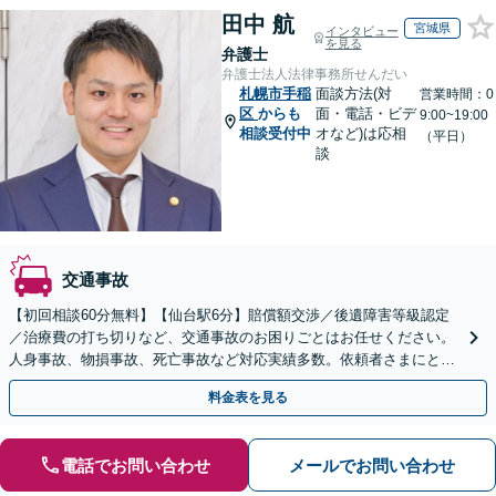
田中 航
宮城県
インタビュー
を見る
弁護士
弁護士法人法律事務所せんだい
札幌市手稲
面談方法(対
営業時間：0
区
からも
面・電話・ビデ
9:00~19:00
相談受付中
オなど)は応相
（平日）
談
交通事故
【初回相談60分無料】【仙台駅6分】賠償額交渉／後遺障害等級認定
／治療費の打ち切りなど、交通事故のお困りごとはお任せください。
人身事故、物損事故、死亡事故など対応実績多数。依頼者さまにとっ
て最善の解決となるよう、粘り強く交渉・対応します
料金表を見る
電話でお問い合わせ
メールでお問い合わせ