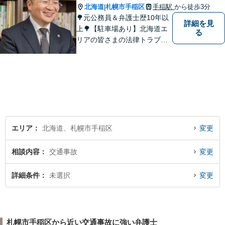
北海道
札幌市手稲区
手稲駅
から徒歩3分
|
🌳元公務員＆弁護士歴10年以
詳細を見
上🌳【駐車場あり】北海道エ
る
リアの皆さまの法律トラブル
を解決するため尽力します！
離婚・借金・不動産など、お
気軽にご相談ください。対応
方針はわかりやすく丁寧にご
説明します【借金・離婚男女
は初回相談30分無料】
エリア
北海道、札幌市手稲区
変更
相談内容
交通事故
変更
詳細条件
未選択
変更
札幌市手稲区から近い交通事故に強い弁護士