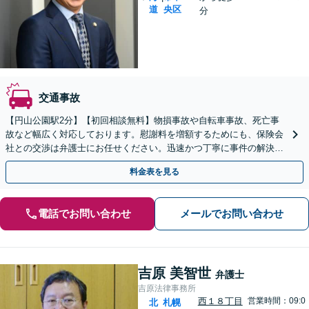
道
央区
分
交通事故
【円山公園駅2分】【初回相談無料】物損事故や自転車事故、死亡事
故など幅広く対応しております。慰謝料を増額するためにも、保険会
社との交渉は弁護士にお任せください。迅速かつ丁寧に事件の解決に
あたります。【電話相談可】【休日・夜間面談可】
料金表を見る
電話でお問い合わせ
メールでお問い合わせ
吉原 美智世
弁護士
吉原法律事務所
西１８丁目
営業時間：09:0
北
札幌