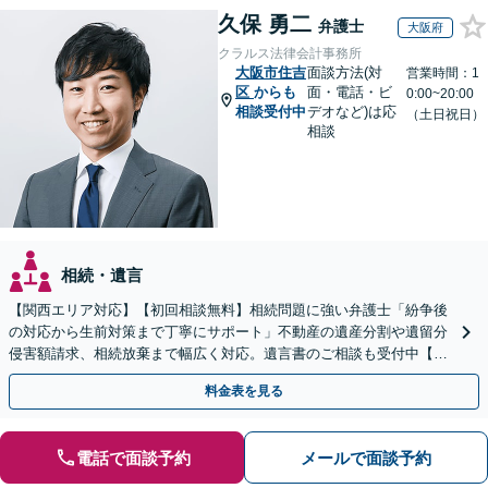
久保 勇二
弁護士
大阪府
クラルス法律会計事務所
大阪市住吉
面談方法(対
営業時間：1
区
からも
面・電話・ビ
0:00~20:00
相談受付中
デオなど)は応
（土日祝日）
相談
相続・遺言
【関西エリア対応】【初回相談無料】相続問題に強い弁護士「紛争後
の対応から生前対策まで丁寧にサポート」不動産の遺産分割や遺留分
侵害額請求、相続放棄まで幅広く対応。遺言書のご相談も受付中【夜
間・休日面談可】【WEB面談】【完全個室】
料金表を見る
電話で面談予約
メールで面談予約