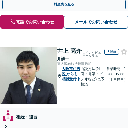
全個室】
料金表を見る
電話でお問い合わせ
メールでお問い合わせ
井上 亮介
大阪府
インタビュ
ーを見る
弁護士
東大阪布施法律事務所
大阪市住吉
面談方法(対
営業時間：1
区
からも
面・電話・ビ
0:00~19:00
相談受付中
デオなど)は応
（土日祝日）
相談
相続・遺言