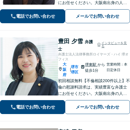
にお任せください。大阪南出身の人情
派弁護士が対応【交通事故も強い】交
通事故に遭われてお困りの方はお気軽
電話でお問い合わせ
メールでお問い合わせ
にお電話ください【当日／夜間／休日
の相談可】
豊田 夕雪
弁護
インタビューを見
る
士
弁護士法人法律事務所ロイヤーズ・ハイ 堺オ
フィス
大
堺東駅
から
営業時間：本
堺市
阪
|
日定休日
徒歩1分
堺区
府
初回相談無料【不倫相談200件以上】不
倫の慰謝料請求は、実績豊富な弁護士
にお任せください。大阪南出身の人情
派弁護士が対応【交通事故も強い】交
通事故に遭われてお困りの方はお気軽
電話でお問い合わせ
メールでお問い合わせ
にお電話ください【当日／夜間／休日
の相談可】