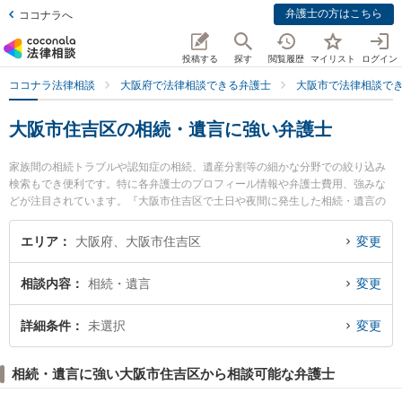
弁護士の方はこちら
ココナラへ
投稿する
探す
閲覧履歴
マイリスト
ログイン
ココナラ法律相談
大阪府で法律相談できる弁護士
大阪市で法律相談で
大阪市住吉区の相続・遺言に強い弁護士
家族間の相続トラブルや認知症の相続、遺産分割等の細かな分野での絞り込み
検索もでき便利です。特に各弁護士のプロフィール情報や弁護士費用、強みな
どが注目されています。『大阪市住吉区で土日や夜間に発生した相続・遺言の
トラブルを今すぐに弁護士に相談したい』『相続・遺言のトラブル解決の実績
豊富な近くの弁護士を検索したい』『初回相談無料で相続・遺言を法律相談で
エリア
大阪府、大阪市住吉区
変更
きる大阪市住吉区内の弁護士に相談予約したい』などでお困りの相談者さんに
おすすめです。
相談内容
相続・遺言
変更
詳細条件
未選択
変更
相続・遺言に強い大阪市住吉区から相談可能な弁護士