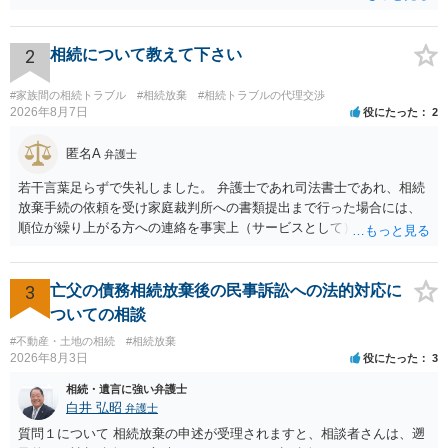
いるとはいえ、相当高額という印象です。私のところではその4分の1
です。 ただ、弁護士に払う手数料とは別に戸籍の用意に一定の実費が
かかることになりますので、その費用も支払うべきものとして頭に置
2
相続について教えて下さい
いておいてください。 話を元に戻して、弁護士に対する手数料です
が、旦那様の収入や財産にもよりますが、法テラスに御連絡なさって
#家族間の相続トラブル
#相続放棄
#相続トラブルの代理交渉
弁護士との相談を予約して受任してもらうのが一番安上がりでしょ
2026年8月7日
役にたった
2
う。数万円でやってくれるはずです。 ただ、法テラスは予約が取りづ
らい（希望者が多く予約できてもしばらく先になる）ようですので、
匿名A
弁護士
比較的短い熟慮期間のことを考えると、来週早々すぐにでも御連絡す
若干言葉足らずで失礼しました。 弁護士であれ司法書士であれ、相続
る方が良いでしょう。 もし法テラスが御利用になれない、あるいは時
放棄手続の依頼を受け家庭裁判所への書類提出まで行った場合には、
間がない等であれば、相続を取扱分野としている弁護士を適宜探し
順位が繰り上がる方への連絡を事実上（サービスとして）行うことは
（WEB等で）、問い合わせてみることです。相続を扱う弁護士でも相
あります。その「連絡」だけを弁護士が業務としてお受けすることは
続放棄は比較的安価な手数料でのお仕事になるのであまり前向きに受
できない、という意味でした。
けてくれないところもあるようです。 複数の法律事務所に聞いて（相
3
亡父の債務相続放棄後の民事訴訟への法的対応に
見積もりをとって）、一番安いところでやってもらうことに決めれ
ば、キューちゃんママさんの御希望をかなえることができるのではな
ついての相談
いでしょうか。 あるいは相続放棄であれば御自分でできなくもないと
#不動産・土地の相続
#相続放棄
は思います。その場合、かかるのは戸籍等の取得費用と印紙代だけと
2026年8月3日
役にたった
3
なります。家庭裁判所のサイトから用紙を取得すると共に必要な書類
相続・遺言に強い弁護士
を確認し、印紙と共に家庭裁判所に提出して相続放棄申述受理通知書
白井 弘昭
弁護士
を待つという流れになります。
質問１について 相続放棄の申述が受理されますと、相談者さんは、遡