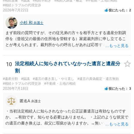
#相続放棄
#協議
#相続手続き
#相続人調査・確定
#不動産・土地の相続
#相続トラブルの代理交渉
2026年7月22日
役にたった
2
小杉 和
弁護士
まず前段の質問ですが、その従兄弟の方々を相手方とする遺産分割調
停を（曾祖父の最後の住所地を管轄する）家庭裁判所に申し立てるこ
とが考えられます。裁判所からの呼出しがあれば応答する可能性がま
だあるのではないでしょうか。 後段の質問については、相続放棄は可
能と思われます。時間が思った以上にないので必要書類をてきぱきと
揃える必要があります。その点是非御注意ください。
10
法定相続人に知らされていなかった遺言と遺産分
割
#遺産分割
#協議
#遺言の書き直し・やり直し
#遺言の真偽鑑定・遺言無効
#相続トラブルの代理交渉
#不動産・土地の相続
2026年7月18日
役にたった
3
匿名A
弁護士
・当初法定相続人に知らされなかった公正証書遺言は有効なものです
か。 →有効です。知らせる必要はありません。 ・上記のような状況で
の遺言の書き換えは、叔父に瑕疵がありますか。→無いです。 ・分割
する場合の比率は、現状で、客観的に見てどの程度が妥当と考えられ