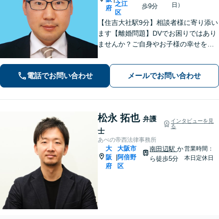
之江
日）
歩9分
府
区
【住吉大社駅9分】相談者様に寄り添い
ます【離婚問題】DVでお困りではあり
ませんか？ご自身やお子様の幸せを考
えたサポートを提供【刑事事件】無罪
の証明や示談交渉などスピーディーに
電話でお問い合わせ
メールでお問い合わせ
対応。ご家族様からのご依頼も受け付
け【夜間・土日対応可】
松永 拓也
弁護
インタビューを見
る
士
あべの帝西法律事務所
大
大阪市
南田辺駅
か
営業時間：
阪
阿倍野
|
本日定休日
ら徒歩5分
府
区