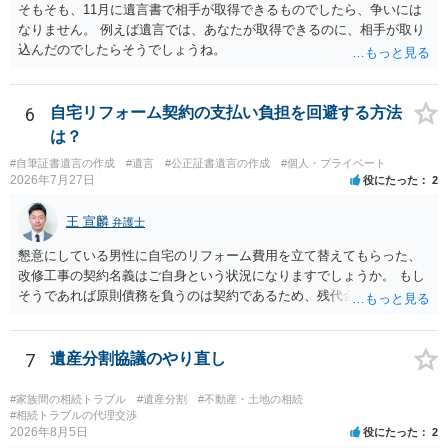
そもそも、11月に遺言書で相手が取得できるものでしたら、争いには
なりません。 例えば遺言では、あなたが取得できるのに、相手が取り
込んだのでしたらそうでしょうね。
6
自宅リフォーム契約の支払い負担を回避する方法
は？
#自筆証書遺言の作成
#遺言
#公正証書遺言の作成
#個人・プライベート
2026年7月27日
役にたった
2
王 宣麟
弁護士
懇意にしている男性に自宅のリフォーム費用を立て替えてもらった、
改修工事の契約名義はご自身という状況になりますでしょうか。 もし
そうであれば原則債務を負うのは契約であるため、残代金を捻出して
もらうよう約束した男性に支払いをお願いするしかないように思われ
ます。 入籍した場合でも、原則契約者が単独で全ての債務を負うこと
には変わりがありません。 なかなか対応に難しい案件であり、公開の
7
遺産分割協議のやり直し
場でアドバイスを行うのも限界があるように思われますので、資料等
を持参のうえ個別に弁護士に相談されることをお勧めします。
#家族間の相続トラブル
#遺産分割
#不動産・土地の相続
#相続トラブルの代理交渉
2026年8月5日
役にたった
2