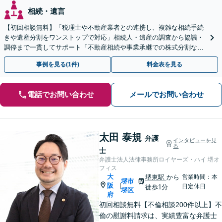
相続・遺言
【初回相談無料】「税理士や不動産業者との連携し、複雑な相続手続
きや遺産分割をワンストップで対応」相続人・遺産の調査から協議・
調停まで一貫してサポート「不動産相続や事業承継での株式分割など
豊富な経験」【完全個室対応】【休日・夜間相談可】
事例を見る(1件)
料金表を見る
電話でお問い合わせ
メールでお問い合わせ
太田 泰規
弁護
インタビューを見
る
士
弁護士法人法律事務所ロイヤーズ・ハイ 堺オ
フィス
大
堺東駅
から
営業時間：本
堺市
阪
|
日定休日
徒歩1分
堺区
府
初回相談無料【不倫相談200件以上】不
倫の慰謝料請求は、実績豊富な弁護士