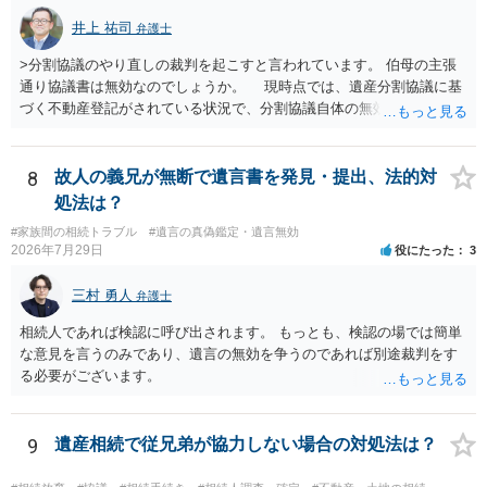
井上 祐司
弁護士
>分割協議のやり直しの裁判を起こすと言われています。 伯母の主張
通り協議書は無効なのでしょうか。 現時点では、遺産分割協議に基
づく不動産登記がされている状況で、分割協議自体の無効を裁判所が
認めたわけではないので、分割協議の効力に影響はありません。 先
方の訴訟の主張及び立証次第ですが、 ・御祖母様の認知能力に関する
医師の意見書、筆跡鑑定 が提出されればその効力が否定される可能性
8
故人の義兄が無断で遺言書を発見・提出、法的対
はありますが、 ・伯母様自身が分割協議に加わっていること ・御祖母
処法は？
様の意に反する遺産分割協議を行う実益が誰にあったかの立証が困難
#家族間の相続トラブル
#遺言の真偽鑑定・遺言無効
であること からすると、実際に遺産分割協議の効力が否定される可能
2026年7月29日
役にたった
3
性はそれほど高くない（立証のハードルは非常に高い）ということが
言えると思います。
三村 勇人
弁護士
相続人であれば検認に呼び出されます。 もっとも、検認の場では簡単
な意見を言うのみであり、遺言の無効を争うのであれば別途裁判をす
る必要がございます。
9
遺産相続で従兄弟が協力しない場合の対処法は？