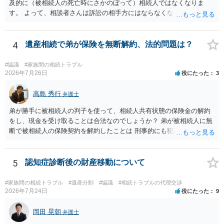
及的に（被相続人の死亡時にさかのぼって）相続人ではなくなりま
す。 よって、相談者さんは訴訟の相手方にはならなくなるので（明け
渡し請求の対象ではなくなるので）請求棄却となります。 相続放棄受
理証明を家庭裁判所で取得し、コピーを答弁書に添えて裁判所に提出
してください。 質問２について 請求棄却を求める答弁書を提出すれ
4
遺産相続で弟が保険を無断解約、法的問題は？
ば、第１回期日は出席する必要がありません。その日は差支え（用事
があり出席できない）との記載で十分です。 質問３について 弁護士で
#協議
#家族間の相続トラブル
はないので、ｍｉｎｔｓでの提出の必要は無いと思います。郵送（期
2026年7月26日
役にたった
3
限までに届けばよい）で十分です。 詳細は、書面記載の裁判所書記官
にお問い合わせください。 以上、ご参考まで。
高島 秀行
弁護士
弟が勝手に被相続人の判子を使って、相続人共有状態の保険金の解約
をし、現金を受け取ることは合法なのでしょうか？ 弟が被相続人に無
断で被相続人の保険契約を解約したことは 刑事的にも犯罪となる可能
性があり、民事的には無効だと思います。 保険会社で解約の際に提出
された書類のコピーを取得して、弁護士に面談で詳しい事情を話して
相談 されたら良いと思います。
5
認知症診断後の財産移動について
#家族間の相続トラブル
#遺産分割
#協議
#相続トラブルの代理交渉
2026年7月24日
役にたった
9
岡田 晃朝
弁護士