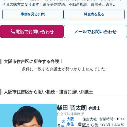
さまの味方になります！遺産分割協議、不動産相続、遺留分、遺言書
の作成など【烏丸御池駅7分】
事例を見る(1件)
料金表を見る
電話でお問い合わせ
メールでお問い合わせ
大阪市住吉区に所在する弁護士
条件に一致する弁護士が見つかりませんでした
大阪市住吉区から近い相続・遺言に強い弁護士
柴田 晋太朗
弁護士
住之江法律事務所
大阪
住吉大社
営業時間：10:00
大
市住
~23:59（土日祝
駅
から徒
阪
|