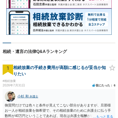
相続・遺言の法律Q&Aランキング
1
相続放棄の手続き費用が高額に感じるが妥当か知
りたい
#相続放棄
2026年7月31日
役にたった
6
小杉 和
弁護士
御質問だけでは色々と条件が見えてこない部分がありますが、旦那様
お一人が相続放棄を御希望で、その相続放棄のために弁護士に払う手
数料が40万円ということであれば、現在は弁護士報酬が自由化されて