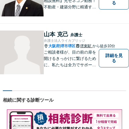
相談無料】元ゼネコン勤務！
る
不動産・建築分野に精通する
弁護士。その他、遺産相続・
労働問題・債権回収など多岐
にわたる事案に対応可能で
す！全国の支店ネットワーク
山本 克己
弁護士
を活かし、迅速な解決を目指
弁護士法人ライカブリッジ
します。【夜間土日祝可】
大阪府
堺市堺区
堺東駅
から徒歩10分
|
ご相談者様が、目の前の扉を
詳細を見
開けるきっかけに繋げるため
る
に、私たちは全力でサポート
させていただきます。お悩み
の方は、一人で抱え込まずお
気軽にご相談ください。
相続に関する診断ツール