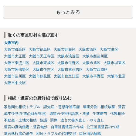
ますか。 →本人が自由に決められますので、どこが妥当とは言えない
です。客観的な基準もありません。 ・できれば穏やかに、分割を拒否
もっとみる
することはできますか。 →分割を拒否するということは、遺産はいら
ないということでしょうか。遺言で、受取を指定されててもいらない
と拒否することはできます。理由を説明する必要はありません。
近くの市区町村を選び直す
大阪市内
大阪市都島区
大阪市福島区
大阪市此花区
大阪市西区
大阪市港区
大阪市大正区
大阪市天王寺区
大阪市浪速区
大阪市西淀川区
大阪市東淀川区
大阪市東成区
大阪市生野区
大阪市旭区
大阪市城東区
大阪市阿倍野区
大阪市住吉区
大阪市東住吉区
大阪市西成区
大阪市淀川区
大阪市鶴見区
大阪市住之江区
大阪市平野区
大阪市北区
大阪市中央区
相続・遺言の分野詳細で絞り込む
家族間の相続トラブル
認知症・意思疎通不能
遺産分割
相続放棄
遺言
成年後見(生前の財産管理)
遺留分侵害額請求・放棄
生前贈与
代襲相続
不動産・土地の相続
協議
調停
遺言の書き直し・やり直し
遺言の真偽鑑定・遺言無効
自筆証書遺言の作成
公正証書遺言の作成
遺言執行者の選任
相続トラブルの代理交渉
口座凍結解除