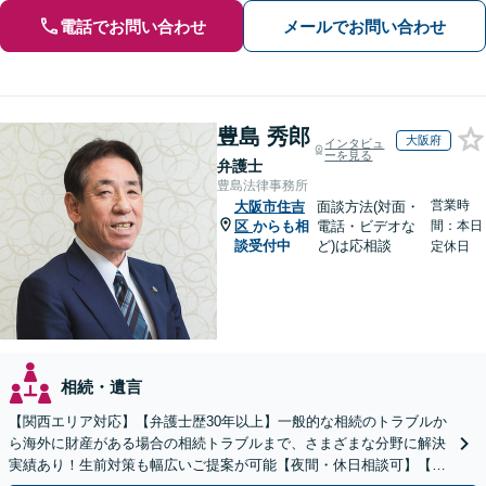
電話でお問い合わせ
メールでお問い合わせ
豊島 秀郎
大阪府
インタビュ
ーを見る
弁護士
豊島法律事務所
営業時
大阪市住吉
面談方法(対面・
区
からも相
電話・ビデオな
間：本日
談受付中
ど)は応相談
定休日
相続・遺言
【関西エリア対応】【弁護士歴30年以上】一般的な相続のトラブルか
ら海外に財産がある場合の相続トラブルまで、さまざまな分野に解決
実績あり！生前対策も幅広いご提案が可能【夜間・休日相談可】【完