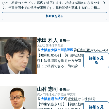
など、相続のトラブルに幅広く対応します。相続は感情的になりやす
く、当事者同士での解決が困難です。親族関係が悪化する前にご相談
ください。【夜間・休日対応可能】【完全個室完備】
料金表を見る
米田 雅人
弁護士
あびこ筋法律事務所
大阪府
大阪市阿倍野区
昭和町駅
から徒歩4分
|
【昭和町駅4分】【初回相談無
詳細を見
料】法律問題を抱えた方が気
る
軽にご相談できる、街の診療
所のような親しみやすい環境
づくりをしております。離婚/
相続/不動産/債務整理など幅広
い分野に対応しております。
山村 憲司
弁護士
お気軽にご相談ください。
虎ノ門法律経済事務所 堺支店
【夜間・休日対応可】
大阪府
堺市堺区
堺東駅
から徒歩1分
|
【堺東駅徒歩1分】【初回法律
詳細を見