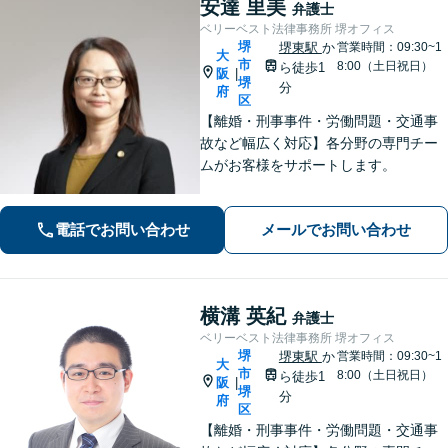
安達 里美
弁護士
ベリーベスト法律事務所 堺オフィス
堺
堺東駅
か
営業時間：09:30~1
大
市
8:00（土日祝日）
ら徒歩1
阪
|
堺
分
府
区
【離婚・刑事事件・労働問題・交通事
故など幅広く対応】各分野の専門チー
ムがお客様をサポートします。
電話でお問い合わせ
メールでお問い合わせ
横溝 英紀
弁護士
ベリーベスト法律事務所 堺オフィス
堺
堺東駅
か
営業時間：09:30~1
大
市
8:00（土日祝日）
ら徒歩1
阪
|
堺
分
府
区
【離婚・刑事事件・労働問題・交通事