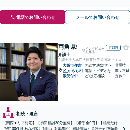
電話でお問い合わせ
メールでお問い合わせ
両角 駿
京都府
インタビュー
を見る
弁護士
弁護士法人本江法律事務所 京都オフィス
営業時
大阪市住吉
面談方法(対面・
区
からも相
電話・ビデオな
間：本日
談受付中
ど)は応相談
定休日
相続・遺言
【関西エリア対応】【初回相談30分無料】【着手金0円】【相続だけ
で年100件以上の相談に対応する事務所】経験豊富な弁護士が依頼者