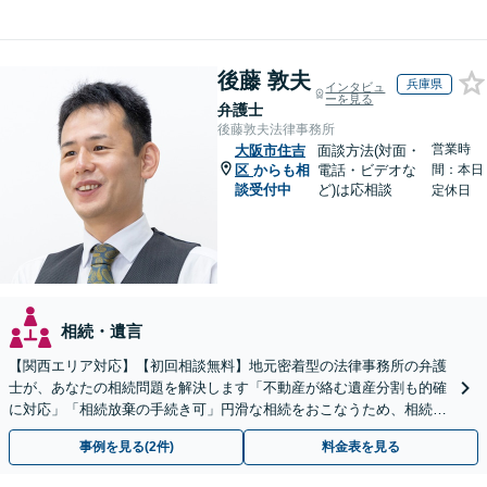
後藤 敦夫
兵庫県
インタビュ
ーを見る
弁護士
後藤敦夫法律事務所
営業時
大阪市住吉
面談方法(対面・
区
からも相
電話・ビデオな
間：本日
談受付中
ど)は応相談
定休日
相続・遺言
【関西エリア対応】【初回相談無料】地元密着型の法律事務所の弁護
士が、あなたの相続問題を解決します「不動産が絡む遺産分割も的確
に対応」「相続放棄の手続き可」円滑な相続をおこなうため、相続問
題は自分の代で解決しましょう【完全個室制】
事例を見る(2件)
料金表を見る