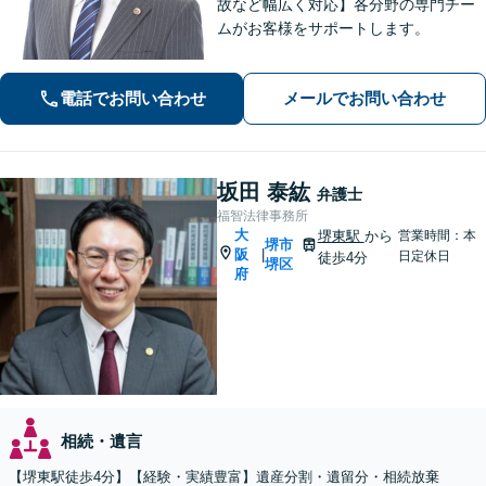
故など幅広く対応】各分野の専門チー
ムがお客様をサポートします。
電話でお問い合わせ
メールでお問い合わせ
坂田 泰紘
弁護士
福智法律事務所
大
堺東駅
から
営業時間：本
堺市
阪
|
日定休日
徒歩4分
堺区
府
相続・遺言
【堺東駅徒歩4分】【経験・実績豊富】遺産分割・遺留分・相続放棄