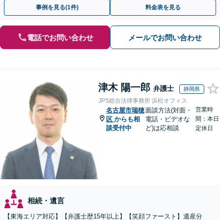
さい。【夜間・休日の相談可能】【駐車場完備】
事例を見る(1件)
料金表を見る
電話でお問い合わせ
メールでお問い合わせ
津木 陽一郎
弁護士
静岡県
JPS総合法律事務所 浜松オフィス
営業時
名古屋市瑞穂
面談方法(対面・
区
からも相
電話・ビデオな
間：本日
談受付中
ど)は応相談
定休日
相続・遺言
【東海エリア対応】【弁護士歴15年以上】【笑顔ファースト】遺産分