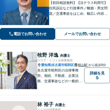
【初回相談無料】【法テラス利用可】
住民訴訟など行政事件／離婚・男女問
題／交通事故をはじめ、幅広い内容の
ご相談に対応いたします。丁寧で細や
かなコミュニケーションを心掛け、ご
依頼者様にとって納得感の高い解決を
電話でお問い合わせ
メールでお問い合わせ
目指します【夜間・休日相談可】【金
山駅5分】
牧野 洋逸
弁護士
ラウア・ミコト法律事務所
愛知県
名古屋市昭和区
桜山駅
から徒歩8分
|
名古屋市昭和区の法律事務
詳細を見
所。相続、不動産、企業法
る
務、交通事故などの一般的な
法律相談はもちろん、スポー
ツ法務にも積極的に取り組ん
でいます【初回30分相談無
料】【桜山駅より徒歩８分】
林 裕子
弁護士
【駐車場あり】【オンライン
イリゼ法律事務所