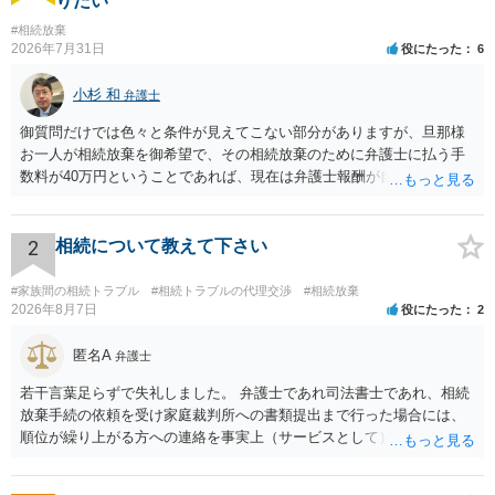
りたい
#相続放棄
2026年7月31日
役にたった
6
小杉 和
弁護士
御質問だけでは色々と条件が見えてこない部分がありますが、旦那様
お一人が相続放棄を御希望で、その相続放棄のために弁護士に払う手
数料が40万円ということであれば、現在は弁護士報酬が自由化されて
いるとはいえ、相当高額という印象です。私のところではその4分の1
です。 ただ、弁護士に払う手数料とは別に戸籍の用意に一定の実費が
かかることになりますので、その費用も支払うべきものとして頭に置
2
相続について教えて下さい
いておいてください。 話を元に戻して、弁護士に対する手数料です
が、旦那様の収入や財産にもよりますが、法テラスに御連絡なさって
#家族間の相続トラブル
#相続トラブルの代理交渉
#相続放棄
弁護士との相談を予約して受任してもらうのが一番安上がりでしょ
2026年8月7日
役にたった
2
う。数万円でやってくれるはずです。 ただ、法テラスは予約が取りづ
らい（希望者が多く予約できてもしばらく先になる）ようですので、
匿名A
弁護士
比較的短い熟慮期間のことを考えると、来週早々すぐにでも御連絡す
若干言葉足らずで失礼しました。 弁護士であれ司法書士であれ、相続
る方が良いでしょう。 もし法テラスが御利用になれない、あるいは時
放棄手続の依頼を受け家庭裁判所への書類提出まで行った場合には、
間がない等であれば、相続を取扱分野としている弁護士を適宜探し
順位が繰り上がる方への連絡を事実上（サービスとして）行うことは
（WEB等で）、問い合わせてみることです。相続を扱う弁護士でも相
あります。その「連絡」だけを弁護士が業務としてお受けすることは
続放棄は比較的安価な手数料でのお仕事になるのであまり前向きに受
できない、という意味でした。
けてくれないところもあるようです。 複数の法律事務所に聞いて（相