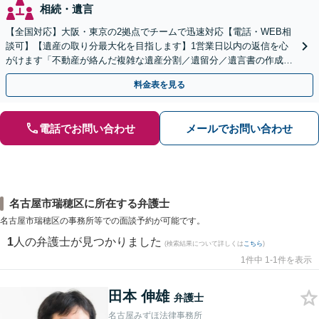
相続・遺言
【全国対応】大阪・東京の2拠点でチームで迅速対応【電話・WEB相
談可】【遺産の取り分最大化を目指します】1営業日以内の返信を心
がけます「不動産が絡んだ複雑な遺産分割／遺留分／遺言書の作成・
執行／事業承継など、お任せください」【休日相談あり】
料金表を見る
電話でお問い合わせ
メールでお問い合わせ
名古屋市瑞穂区に所在する弁護士
名古屋市瑞穂区の事務所等での面談予約が可能です。
1
人の弁護士が見つかりました
(検索結果について詳しくは
こちら
)
1件中 1-1件を表示
田本 伸雄
弁護士
名古屋みずほ法律事務所