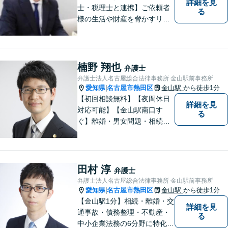
詳細を見
士・税理士と連携】ご依頼者
る
様の生活や財産を脅かすリス
クを排除し、その権利と利益
をお守りするべく尽力を続け
ております。相続問題／借金
問題／不動産問題など幅広く
楠野 翔也
弁護士
対応します。【地域に根差し
弁護士法人名古屋総合法律事務所 金山駅前事務所
た弁護士】お気軽にご相談く
愛知県
名古屋市熱田区
金山駅
から徒歩1分
|
ださい。
【初回相談無料】【夜間休日
詳細を見
対応可能】【金山駅南口す
る
ぐ】離婚・男女問題・相続・
債務整理・不動産分野を得意
としています。是非一度ご相
談ください。
田村 淳
弁護士
弁護士法人名古屋総合法律事務所 金山駅前事務所
愛知県
名古屋市熱田区
金山駅
から徒歩1分
|
【金山駅1分】相続・離婚・交
詳細を見
通事故・債務整理・不動産・
る
中小企業法務の6分野に特化！