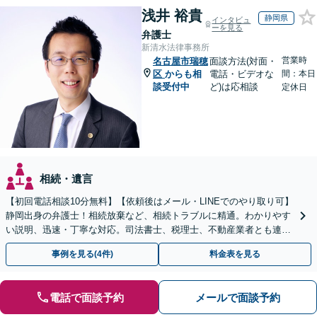
浅井 裕貴
静岡県
インタビュ
ーを見る
弁護士
新清水法律事務所
営業時
名古屋市瑞穂
面談方法(対面・
区
からも相
電話・ビデオな
間：本日
談受付中
ど)は応相談
定休日
相続・遺言
【初回電話相談10分無料】【依頼後はメール・LINEでのやり取り可】
静岡出身の弁護士！相続放棄など、相続トラブルに精通。わかりやす
い説明、迅速・丁寧な対応。司法書士、税理士、不動産業者とも連携
し、遺産相続をトータルサポート【完全個室相談】
事例を見る(4件)
料金表を見る
電話で面談予約
メールで面談予約