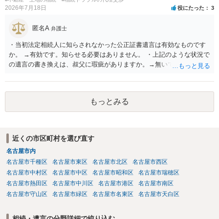
2026年7月18日
役にたった
3
匿名A
弁護士
・当初法定相続人に知らされなかった公正証書遺言は有効なものです
か。 →有効です。知らせる必要はありません。 ・上記のような状況で
の遺言の書き換えは、叔父に瑕疵がありますか。→無いです。 ・分割
する場合の比率は、現状で、客観的に見てどの程度が妥当と考えられ
ますか。 →本人が自由に決められますので、どこが妥当とは言えない
です。客観的な基準もありません。 ・できれば穏やかに、分割を拒否
もっとみる
することはできますか。 →分割を拒否するということは、遺産はいら
ないということでしょうか。遺言で、受取を指定されててもいらない
と拒否することはできます。理由を説明する必要はありません。
近くの市区町村を選び直す
名古屋市内
名古屋市千種区
名古屋市東区
名古屋市北区
名古屋市西区
名古屋市中村区
名古屋市中区
名古屋市昭和区
名古屋市瑞穂区
名古屋市熱田区
名古屋市中川区
名古屋市港区
名古屋市南区
名古屋市守山区
名古屋市緑区
名古屋市名東区
名古屋市天白区
相続・遺言の分野詳細で絞り込む