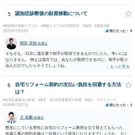
性があり、民事的には無効だと思います。 保険会社で解約の際に提出
された書類のコピーを取得して、弁護士に面談で詳しい事情を話して
相談 されたら良いと思います。
5
認知症診断後の財産移動について
#家族間の相続トラブル
#相続トラブルの代理交渉
#協議
#遺産分割
2026年7月24日
役にたった
9
岡田 晃朝
弁護士
そもそも、11月に遺言書で相手が取得できるものでしたら、争いには
なりません。 例えば遺言では、あなたが取得できるのに、相手が取り
込んだのでしたらそうでしょうね。
6
自宅リフォーム契約の支払い負担を回避する方法
は？
#自筆証書遺言の作成
#遺言
#公正証書遺言の作成
#個人・プライベート
2026年7月27日
役にたった
2
王 宣麟
弁護士
懇意にしている男性に自宅のリフォーム費用を立て替えてもらった、
改修工事の契約名義はご自身という状況になりますでしょうか。 もし