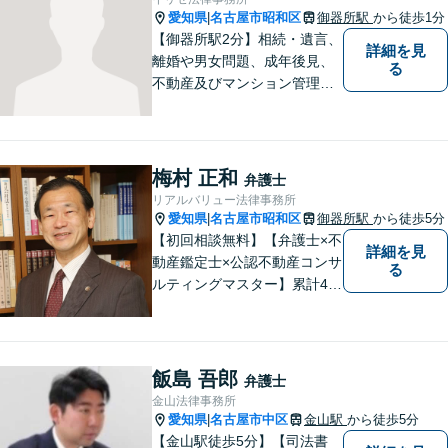
相談可】
愛知県
名古屋市昭和区
御器所駅
から徒歩1分
|
【御器所駅2分】相続・遺言、
詳細を見
離婚や男女問題、成年後見、
る
不動産及びマンション管理な
どの分野を得意としておりま
す。 ご相談者様の事情だけで
なく、お気持ちにも寄り添
い、丁寧な説明と迅速な対応
梅村 正和
弁護士
を心がけております。【完全
リアルバリュー法律事務所
個室】【法テラス利用可】
愛知県
名古屋市昭和区
御器所駅
から徒歩5分
|
【初回相談無料】【弁護士×不
詳細を見
動産鑑定士×公認不動産コンサ
る
ルティングマスター】累計40
00件を超える不動産の調査・
評価実績あり【御器所駅5分】
【不動産鑑定士としての実績
多数】【政府系金融機関勤務
飯島 吾郎
弁護士
経験あり】不動産トラブル／
金山法律事務所
不動産を含む相続／債権回収
愛知県
名古屋市中区
金山駅
から徒歩5分
|
など
【金山駅徒歩5分】【司法書