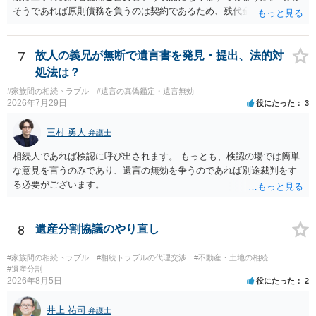
そうであれば原則債務を負うのは契約であるため、残代金を捻出して
もらうよう約束した男性に支払いをお願いするしかないように思われ
ます。 入籍した場合でも、原則契約者が単独で全ての債務を負うこと
には変わりがありません。 なかなか対応に難しい案件であり、公開の
7
故人の義兄が無断で遺言書を発見・提出、法的対
場でアドバイスを行うのも限界があるように思われますので、資料等
処法は？
を持参のうえ個別に弁護士に相談されることをお勧めします。
#家族間の相続トラブル
#遺言の真偽鑑定・遺言無効
2026年7月29日
役にたった
3
三村 勇人
弁護士
相続人であれば検認に呼び出されます。 もっとも、検認の場では簡単
な意見を言うのみであり、遺言の無効を争うのであれば別途裁判をす
る必要がございます。
8
遺産分割協議のやり直し
#家族間の相続トラブル
#相続トラブルの代理交渉
#不動産・土地の相続
#遺産分割
2026年8月5日
役にたった
2
井上 祐司
弁護士