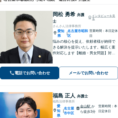
岡松 勇希
弁護
インタビューを見
る
士
さんさん法律事務所
愛知
名古屋市昭和
営業時間：本日定休
|
県
区
日
悩みの核心を捉え、依頼者様が納得で
きる解決を提示いたします。幅広く案
件対応します【離婚・男女問題】対応
実績多数！別居時点で婚姻費用は請求
いただけます【企業法務】安心して事
業展開できるよう、法律家の視点でサ
電話でお問い合わせ
メールでお問い合わせ
ポートします！【御器所駅／桜山駅徒
歩14分】
福島 正人
弁護士
福島法律事務所
愛
金山駅
か
営業時間：本
名古屋
知
|
日定休日
ら徒歩3分
市中区
県