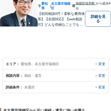
瑞穂区役所駅
から徒歩4
愛知
名古屋市瑞穂
|
県
区
分
【初回相談0円！柔軟な費用体
詳細を見
系】【全国対応】【web相談
る
可】どんな些細なことでもお
気軽にご相談ください。イン
ターネット／削除請求や開示
請求、利用規約などのトラブ
ルはお任せ！相続／感情面の
納得感を重視します。
エリア
愛知県、名古屋市瑞穂区
変更
相談内容
相続・遺言
変更
詳細条件
未選択
変更
名古屋市瑞穂区から近い相続・遺言に強い弁護士