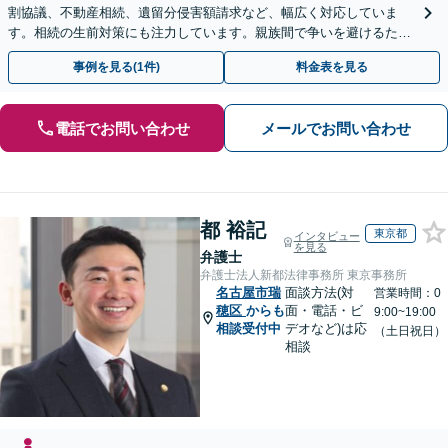
割協議、不動産相続、遺留分侵害額請求など、幅広く対応していま
す。相続の生前対策にも注力しています。親族間で争いを避けるため
にも、お早めにご相談ください。【初回面談無料】
事例を見る(1件)
料金表を見る
電話でお問い合わせ
メールでお問い合わせ
都 裕記
東京都
インタビュー
を見る
弁護士
弁護士法人新都法律事務所 東京事務所
名古屋市瑞
面談方法(対
営業時間：0
穂区
からも
面・電話・ビ
9:00~19:00
相談受付中
デオなど)は応
（土日祝日）
相談