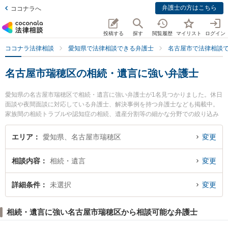
弁護士の方はこちら
ココナラへ
投稿する
探す
閲覧履歴
マイリスト
ログイン
ココナラ法律相談
愛知県で法律相談できる弁護士
名古屋市で法律相談
名古屋市瑞穂区の相続・遺言に強い弁護士
愛知県の名古屋市瑞穂区で相続・遺言に強い弁護士が1名見つかりました。休日
面談や夜間面談に対応している弁護士、解決事例を持つ弁護士なども掲載中。
家族間の相続トラブルや認知症の相続、遺産分割等の細かな分野での絞り込み
検索もでき便利です。特に名古屋みずほ法律事務所の田本 伸雄弁護士のプロフ
ィール情報や弁護士費用、強みなどが注目されています。『名古屋市瑞穂区で
エリア
愛知県、名古屋市瑞穂区
変更
土日や夜間に発生した相続・遺言のトラブルを今すぐに弁護士に相談したい』
『相続・遺言のトラブル解決の実績豊富な近くの弁護士を検索したい』『初回
相談内容
相続・遺言
変更
相談無料で相続・遺言を法律相談できる名古屋市瑞穂区内の弁護士に相談予約
したい』などでお困りの相談者さんにおすすめです。
詳細条件
未選択
変更
相続・遺言に強い名古屋市瑞穂区から相談可能な弁護士