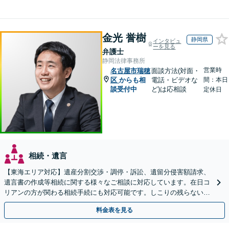
金光 誉樹
静岡県
インタビュ
ーを見る
弁護士
静岡法律事務所
営業時
名古屋市瑞穂
面談方法(対面・
区
からも相
電話・ビデオな
間：本日
談受付中
ど)は応相談
定休日
相続・遺言
【東海エリア対応】遺産分割交渉・調停・訴訟、遺留分侵害額請求、
遺言書の作成等相続に関する様々なご相談に対応しています。在日コ
リアンの方が関わる相続手続にも対応可能です。しこりの残らない解
決を特に意識しています。
料金表を見る