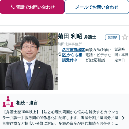
電話でお問い合わせ
メールでお問い合わせ
菊田 利昭
弁護士
愛知県
菊田法律事務所
営業時
名古屋市瑞穂
面談方法(対面・
区
からも相
電話・ビデオな
間：本日
談受付中
ど)は応相談
定休日
相続・遺言
【弁護士歴10年以上】【法と心理の両面から悩みを解決するカウンセ
ラー弁護士】親族間の関係悪化に配慮します。遺産分割／遺留分／遺
言書作成など幅広い分野に対応。多額の資産が絡む相続もお任せくだ