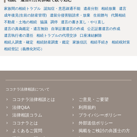
家族間の相続トラブル
認知症・意思疎通不能
遺産分割
相続放棄
遺言
成年後見(生前の財産管理)
遺留分侵害額請求・放棄
生前贈与
代襲相続
不動産・土地の相続
協議
調停
遺言の書き直し・やり直し
遺言の真偽鑑定・遺言無効
自筆証書遺言の作成
公正証書遺言の作成
遺言執行者の選任
相続トラブルの代理交渉
口座凍結解除
相続人調査・確定
相続財産調査・鑑定
家族信託
相続手続き
相続税対策
相続登記（義務化対応）
ココナラ法律相談について
ココナラ法律相談とは
ご意見・ご要望
法律Q&A
利用規約
法律相談コラム
プライバシーポリシー
ココナラとは
外部送信ポリシー
よくあるご質問
掲載をご検討の弁護士の方