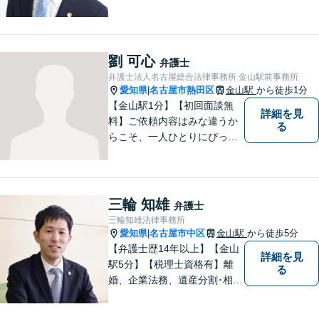
依頼者様の正当な利益の実現
を目指し、日々精進いたしま
す。依頼者様とのコミュニケ
ーションを重視し、情報連携
劉 可心
弁護士
を図りながら納得の解決へと
弁護士法人名古屋総合法律事務所 金山駅前事務所
導いてまいります。
愛知県
名古屋市熱田区
金山駅
から徒歩1分
|
【金山駅1分】【初回面談無
詳細を見
料】ご依頼内容はみな違うか
る
らこそ、一人ひとりにぴった
りの解決を大切にしていま
す。 あなたにとって一番良い
結果を一緒に目指してまいり
ます。誰にも話せず抱えてき
三輪 知雄
弁護士
た不安を、どうぞお聞かせく
三輪知雄法律事務所
ださい。【電話・WEB相談も
愛知県
名古屋市中区
金山駅
から徒歩5分
|
対応可能】
【弁護士歴14年以上】【金山
詳細を見
駅5分】【税理士資格有】離
る
婚、企業法務、遺産分割･相続
税、立ち退き、税務調査対応
OK！税理士資格を持つ弁護士