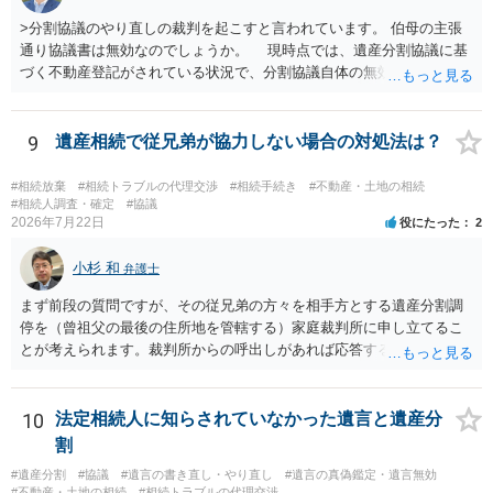
>分割協議のやり直しの裁判を起こすと言われています。 伯母の主張
通り協議書は無効なのでしょうか。 現時点では、遺産分割協議に基
づく不動産登記がされている状況で、分割協議自体の無効を裁判所が
認めたわけではないので、分割協議の効力に影響はありません。 先
方の訴訟の主張及び立証次第ですが、 ・御祖母様の認知能力に関する
医師の意見書、筆跡鑑定 が提出されればその効力が否定される可能性
9
遺産相続で従兄弟が協力しない場合の対処法は？
はありますが、 ・伯母様自身が分割協議に加わっていること ・御祖母
様の意に反する遺産分割協議を行う実益が誰にあったかの立証が困難
#相続放棄
#相続トラブルの代理交渉
#相続手続き
#不動産・土地の相続
であること からすると、実際に遺産分割協議の効力が否定される可能
#相続人調査・確定
#協議
2026年7月22日
役にたった
2
性はそれほど高くない（立証のハードルは非常に高い）ということが
言えると思います。
小杉 和
弁護士
まず前段の質問ですが、その従兄弟の方々を相手方とする遺産分割調
停を（曾祖父の最後の住所地を管轄する）家庭裁判所に申し立てるこ
とが考えられます。裁判所からの呼出しがあれば応答する可能性がま
だあるのではないでしょうか。 後段の質問については、相続放棄は可
能と思われます。時間が思った以上にないので必要書類をてきぱきと
揃える必要があります。その点是非御注意ください。
10
法定相続人に知らされていなかった遺言と遺産分
割
#遺産分割
#協議
#遺言の書き直し・やり直し
#遺言の真偽鑑定・遺言無効
#不動産・土地の相続
#相続トラブルの代理交渉