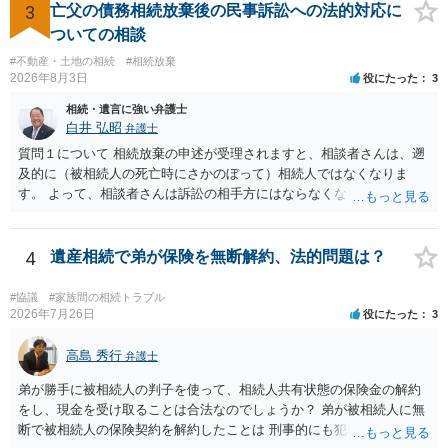
3
亡父の債務相続放棄後の民事訴訟への法的対応に
見積もりをとって）、一番安いところでやってもらうことに決めれ
ば、キューちゃんママさんの御希望をかなえることができるのではな
ついての相談
いでしょうか。 あるいは相続放棄であれば御自分でできなくもないと
#不動産・土地の相続
#相続放棄
は思います。その場合、かかるのは戸籍等の取得費用と印紙代だけと
2026年8月3日
役にたった
3
なります。家庭裁判所のサイトから用紙を取得すると共に必要な書類
相続・遺言に強い弁護士
を確認し、印紙と共に家庭裁判所に提出して相続放棄申述受理通知書
白井 弘昭
弁護士
を待つという流れになります。
質問１について 相続放棄の申述が受理されますと、相談者さんは、遡
及的に（被相続人の死亡時にさかのぼって）相続人ではなくなりま
す。 よって、相談者さんは訴訟の相手方にはならなくなるので（明け
渡し請求の対象ではなくなるので）請求棄却となります。 相続放棄受
理証明を家庭裁判所で取得し、コピーを答弁書に添えて裁判所に提出
してください。 質問２について 請求棄却を求める答弁書を提出すれ
4
遺産相続で弟が保険を無断解約、法的問題は？
ば、第１回期日は出席する必要がありません。その日は差支え（用事
があり出席できない）との記載で十分です。 質問３について 弁護士で
#協議
#家族間の相続トラブル
はないので、ｍｉｎｔｓでの提出の必要は無いと思います。郵送（期
2026年7月26日
役にたった
3
限までに届けばよい）で十分です。 詳細は、書面記載の裁判所書記官
にお問い合わせください。 以上、ご参考まで。
高島 秀行
弁護士
弟が勝手に被相続人の判子を使って、相続人共有状態の保険金の解約
をし、現金を受け取ることは合法なのでしょうか？ 弟が被相続人に無
断で被相続人の保険契約を解約したことは 刑事的にも犯罪となる可能