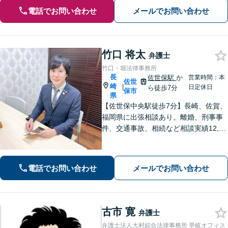
電話でお問い合わせ
メールでお問い合わせ
竹口 将太
弁護士
竹口・堀法律事務所
長
佐世保駅
か
営業時間：本
佐世
崎
|
日定休日
ら徒歩7分
保市
県
【佐世保中央駅徒歩7分】長崎、佐賀、
福岡県に出張相談あり。離婚、刑事事
件、交通事故、相続など相談実績12,00
0件以上、メール問合せも可能です。
【まちの法律家】ぜひ、お気軽にご相
談ください。
電話でお問い合わせ
メールでお問い合わせ
古市 寛
弁護士
弁護士法人大村綜合法律事務所 早岐オフィス