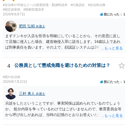
#自治体や学校などへの損害賠償・慰謝料請求
#行政訴訟
#自治体法務
#固定資産税
#国家賠償請求
2026年8月7日
役にたった
1
肥田 弘昭
弁護士
まずドンキが入店を拒否を明確にしていることから、その意思に反し
て店舗に侵入した場合、建造物侵入罪に該当します。14歳以上であれ
ば刑事責任を負います。その上で、顔認証システムは2年程度で削除さ
れている可能性は高くはありません。発覚した場合の法的リスクが高
いです。そのドンキにどうしても行かないといけない理由は不明です
が、保護者に町田のドンキに連絡をして許可を貰うのが一番安全かと
4
公務員として懲戒免職を避けるための対策は？
思います。ご参考にしてください。
#国や自治体
2026年7月22日
役にたった
1
三村 勇人
弁護士
示談をしたということですが、事実関係は認められているのでしょう
か。 処分内容を争っているわけではございませんので、教育委員会等
から呼び出しがあれば、当時の記憶のとおりお答えいただくことにな
るかと思います。