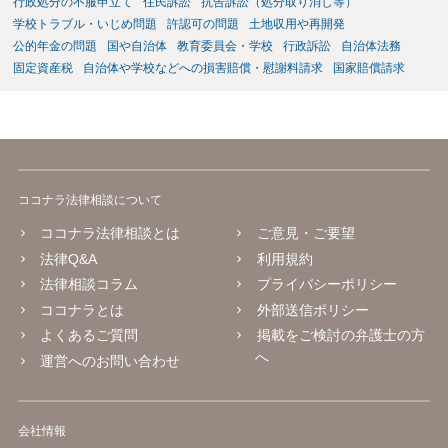
行政処分の不服申立て
住民訴訟
抗告訴訟（処分取り消し等）
学校トラブル・いじめ問題
許認可の問題
土地収用や再開発
公的年金の問題
国や自治体
教育委員会・学校
行政訴訟
自治体法務
固定資産税
自治体や学校などへの損害賠償・慰謝料請求
国家賠償請求
ココナラ法律相談について
ココナラ法律相談とは
ご意見・ご要望
法律Q&A
利用規約
法律相談コラム
プライバシーポリシー
ココナラとは
外部送信ポリシー
よくあるご質問
掲載をご検討の弁護士の方
へ
運営へのお問い合わせ
会社情報