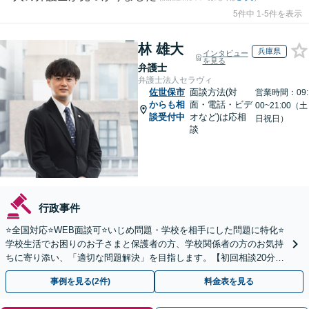
5件中 1-5件を表示
林 雄大
兵庫県
インタビュー
を見る
弁護士
弁護士法人セラヴィ
佐世保市
面談方法(対
営業時間：09:
からも相
面・電話・ビデ
00~21:00（土
談受付中
オなど)は応相
日祝日）
談
行政事件
⭐️全国対応⭐️WEB面談可⭐️いじめ問題・学校を相手にした問題に特化⭐️
学校生活でお困りのお子さまと保護者の方、学校関係者の方のお気持
ちに寄り添い、「適切な問題解決」を目指します。【初回相談20分無
料】
事例を見る(2件)
料金表を見る