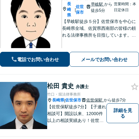
長
早岐駅
から
営業時間：本
佐世
崎
|
日定休日
徒歩5分
保市
県
【早岐駅徒歩５分】佐世保市を中心に
長崎県全域、佐賀県西南部の皆様の頼
れる法律事務所を目指しています。相
続・遺言、借金・債務整理、離婚・男
女問題等の身近な法律問題に注力して
います。早期解決には、早めのご相談
電話でお問い合わせ
メールでお問い合わせ
が肝要です。
松田 貴史
弁護士
竹口・堀法律事務所
長崎県
佐世保市
佐世保駅
から徒歩7分
|
【佐世保駅徒歩7分】【子連れ
詳細を見
相談可】開設以来、12000件
る
以上の相談実績あり！佐世保
市を中心に、長崎・佐賀県・
福岡の法律問題に取り組みま