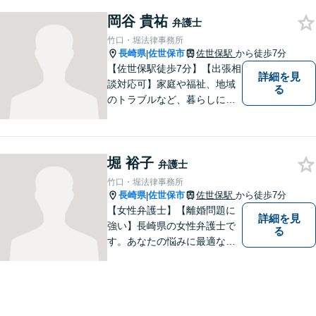
す。離婚問題・交通事故問
岡谷 貴祐
題・企業法務等、お困りごと
弁護士
はなんでもご相談ください。
竹口・堀法律事務所
【他士業連携】
長崎県
佐世保市
佐世保駅
から徒歩7分
|
【佐世保駅徒歩7分】【出張相
詳細を見
談対応可】家庭や福祉、地域
る
のトラブルなど、暮らしに根
ざしたご相談を中心に取り組
んでいます。 安心してご相談
いただける存在を目指し、丁
堀 裕子
寧にお話を伺うことを大切に
弁護士
しています。
竹口・堀法律事務所
長崎県
佐世保市
佐世保駅
から徒歩7分
|
【女性弁護士】【離婚問題に
詳細を見
強い】長崎県の女性弁護士で
る
す。あなたの悩みに最適なリ
ーガルサービスを提供させて
いただきます。