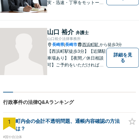
実・迅速・丁寧をモットーに
処理致します。早めのご相談
が早期解決につながりますの
でお困りの方は、お気軽に相
談にお越しください。
山口 裕介
弁護士
山口裕介法律事務所
長崎県
長崎市
西浜町駅
から徒歩3分
|
【西浜町駅徒歩3分】【近隣駐
詳細を見
車場あり】【夜間／休日相談
る
可】ご予約をいただければ、
土日祝日・夜間でも対応いた
します。個人・法人問わず、
お困りの方はお気軽に弁護士
にご相談ください。
行政事件の法律Q&Aランキング
1
町内会の会計不透明問題、通帳内容確認の方法
は？
#国や自治体