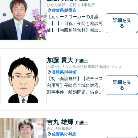
トップで解決。難事件には他
ひぜん嬉野・芯鋭法律事務所
弁護士と協力も。元調停委
佐賀県
嬉野市
|
員。
【元ケースワーカーの弁護
詳細を見
士】【土日祝・夜間も相談可
る
能】【初回相談無料】相談者
さまの声にしっかり耳を傾
け、解決まで丁寧にサポート
します。相続／離婚・男女問
題／交通事故／債務整理／労
加藤 貴大
弁護士
働問題など幅広く対応可能で
弁護士法人大村綜合法律事務所 時津オフィス
す。
長崎県
時津町
|
【初回面談無料】【法テラス
詳細を見
利用可】長崎県全域に対応。
る
刑事事件、離婚問題、借金・
債務整理など。ご依頼者さま
のお悩み、そして心に寄り添
い丁寧にサポートいたしま
す。どんな些細なことでも構
吉丸 雄輝
弁護士
いません。お気軽にご相談く
吉丸法律事務所
ださい【完全個室】
佐賀県
小城市
|