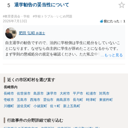
5
退学勧告の妥当性について
#教育委員会・学校
#学校トラブル・いじめ問題
2026年7月13日
役にたった
1
肥田 弘昭
弁護士
自主退学の勧告ですので、法的に学校側は学生に処分をしていないこ
とになります。なぜなら自主的に学生が辞めたことになるからです。
まず学則の懲戒処分の規定を確認ください。ただ私立中学ですので裁
量が大きいです。争う場合は、正式に処分をして貰い対応することに
なるかと思います。その中で、懲戒処分として退学処分を上記事情か
ら出すかどうかです。ご参考にしてください。子供の権利委員会は各
弁護士会にありますので相談するのも良いかと思います。
近くの市区町村を選び直す
長崎県内
長崎市
佐世保市
島原市
諫早市
大村市
平戸市
松浦市
対馬市
壱岐市
五島市
西海市
雲仙市
南島原市
長与町
時津町
東彼杵町
川棚町
波佐見町
小値賀町
佐々町
新上五島町
行政事件の分野詳細で絞り込む