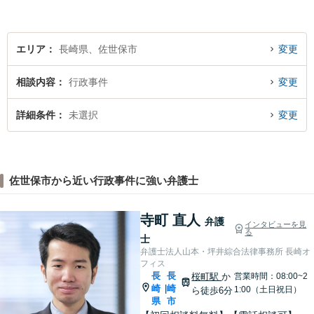
エリア
長崎県、佐世保市
変更
相談内容
行政事件
変更
詳細条件
未選択
変更
佐世保市から近い行政事件に強い弁護士
寺町 直人
弁護
インタビューを見
る
士
弁護士法人山本・坪井綜合法律事務所 長崎オ
フィス
長
長
桜町駅
か
営業時間：08:00~2
崎
崎
|
1:00（土日祝日）
ら徒歩6分
県
市