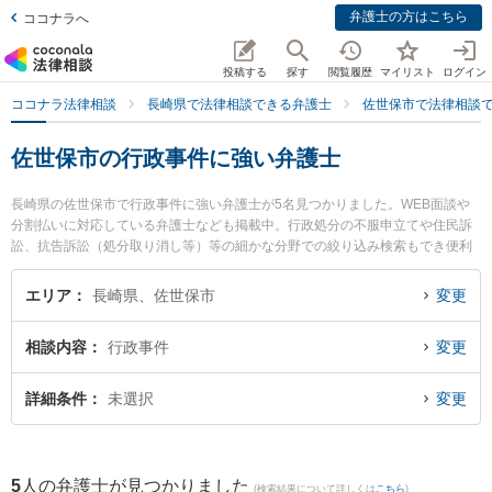
弁護士の方はこちら
ココナラへ
投稿する
探す
閲覧履歴
マイリスト
ログイン
ココナラ法律相談
長崎県で法律相談できる弁護士
佐世保市で法律相談
佐世保市の行政事件に強い弁護士
長崎県の佐世保市で行政事件に強い弁護士が5名見つかりました。WEB面談や
分割払いに対応している弁護士なども掲載中。行政処分の不服申立てや住民訴
訟、抗告訴訟（処分取り消し等）等の細かな分野での絞り込み検索もでき便利
です。特に竹口・堀法律事務所の竹口 将太弁護士や弁護士法人大村綜合法律事
務所 早岐オフィスの古市 寛弁護士、竹口・堀法律事務所の松田 貴史弁護士の
エリア
長崎県、佐世保市
変更
プロフィール情報や弁護士費用、強みなどが注目されています。『佐世保市で
土日や夜間に発生した行政事件のトラブルを今すぐに弁護士に相談したい』
相談内容
行政事件
変更
『行政事件のトラブル解決の実績豊富な近くの弁護士を検索したい』『初回相
談無料で行政事件を法律相談できる佐世保市内の弁護士に相談予約したい』な
どでお困りの相談者さんにおすすめです。
詳細条件
未選択
変更
5
人の弁護士が見つかりました
(検索結果について詳しくは
こちら
)