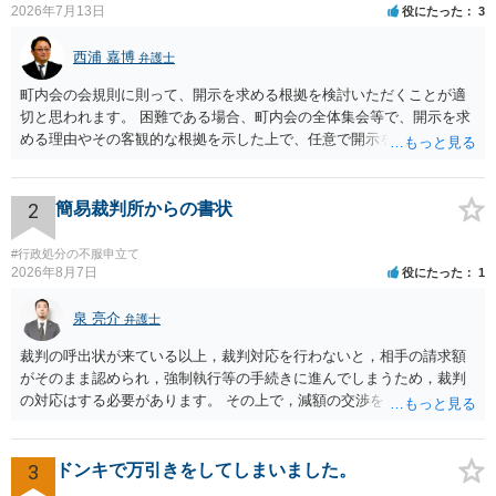
2026年7月13日
役にたった
3
西浦 嘉博
弁護士
町内会の会規則に則って、開示を求める根拠を検討いただくことが適
切と思われます。 困難である場合、町内会の全体集会等で、開示を求
める理由やその客観的な根拠を示した上で、任意で開示を求めること
が考えられます。 より詳細についてお聞きになりたい場合、最寄りの
法律事務所での相談を検討ください。
2
簡易裁判所からの書状
#行政処分の不服申立て
2026年8月7日
役にたった
1
泉 亮介
弁護士
裁判の呼出状が来ている以上，裁判対応を行わないと，相手の請求額
がそのまま認められ，強制執行等の手続きに進んでしまうため，裁判
の対応はする必要があります。 その上で，減額の交渉をしたり，分割
の交渉をしたりした上で，金額や支払方法を決めた上で和解とするこ
ととなるかと思われます。 個別のご相談を希望される場合は，希望す
る弁護士に面談の予約を入れ日程調整の上で面談を行うと良いでしょ
3
ドンキで万引きをしてしまいました。
う。