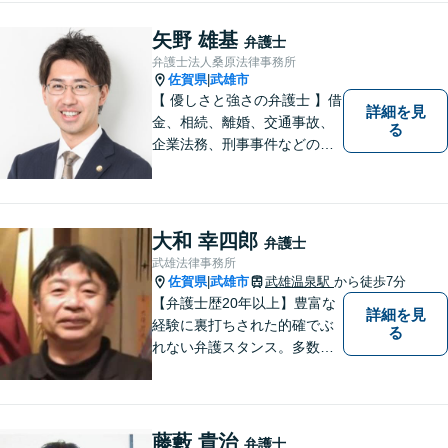
矢野 雄基
弁護士
弁護士法人桑原法律事務所
佐賀県
武雄市
|
【 優しさと強さの弁護士 】借
詳細を見
金、相続、離婚、交通事故、
る
企業法務、刑事事件などのご
相談を承っております。まず
はお気軽にご相談ください。
チーム体制による迅速で最適
なリーガルサービスを提供い
大和 幸四郎
弁護士
たします。
武雄法律事務所
佐賀県
武雄市
武雄温泉駅
から徒歩7分
|
【弁護士歴20年以上】豊富な
詳細を見
経験に裏打ちされた的確でぶ
る
れない弁護スタンス。多数の
著書・メディア出演あり。
【借金・債務整理】約2000件
の解決実績。【相続遺言】司
法書士などとも連携しワンス
藤藪 貴治
弁護士