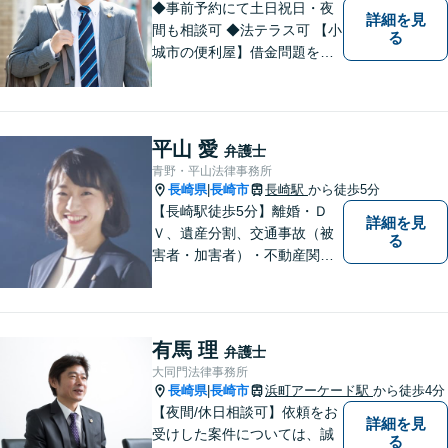
◆事前予約にて土日祝日・夜
詳細を見
間も相談可 ◆法テラス可 【小
る
城市の便利屋】借金問題を中
心に取り組んでおります。
平山 愛
弁護士
青野・平山法律事務所
長崎県
長崎市
長崎駅
から徒歩5分
|
【長崎駅徒歩5分】離婚・Ｄ
詳細を見
Ｖ、遺産分割、交通事故（被
る
害者・加害者）・不動産関連
の問題ならお一人で悩まずお
気軽にご相談ください。依頼
者様と共に全力で戦います。
有馬 理
弁護士
大同門法律事務所
長崎県
長崎市
浜町アーケード駅
から徒歩4分
|
【夜間/休日相談可】依頼をお
詳細を見
受けした案件については、誠
る