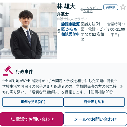
林 雄大
兵庫県
インタビュー
を見る
弁護士
弁護士法人セラヴィ
静岡市駿河
面談方法(対
営業時間：0
区
からも
面・電話・ビデ
9:00~21:00
相談受付中
オなど)は応相
（平日）
談
行政事件
⭐️全国対応⭐️WEB面談可⭐️いじめ問題・学校を相手にした問題に特化⭐️
学校生活でお困りのお子さまと保護者の方、学校関係者の方のお気持
ちに寄り添い、「適切な問題解決」を目指します。【初回相談20分無
料】
事例を見る(2件)
料金表を見る
電話でお問い合わせ
メールでお問い合わせ