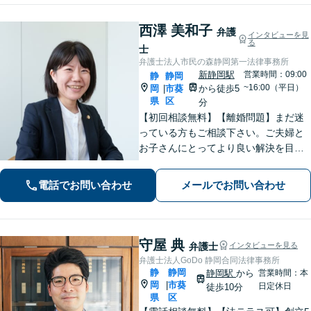
西澤 美和子
弁護
インタビューを見
る
士
弁護士法人市民の森静岡第一法律事務所
新静岡駅
営業時間：09:00
静
静岡
~16:00（平日）
岡
市葵
から徒歩5
|
県
区
分
【初回相談無料】【離婚問題】まだ迷
っている方もご相談下さい。ご夫婦と
お子さんにとってより良い解決を目指
します。相続・交通事故・債務整理・
労働問題など、幅広いお悩みに対応し
電話でお問い合わせ
メールでお問い合わせ
ます。【静岡市／焼津市／島田市／藤
枝市エリア対応】
守屋 典
弁護士
インタビューを見る
弁護士法人GoDo 静岡合同法律事務所
静
静岡
静岡駅
から
営業時間：本
岡
市葵
|
日定休日
徒歩10分
県
区