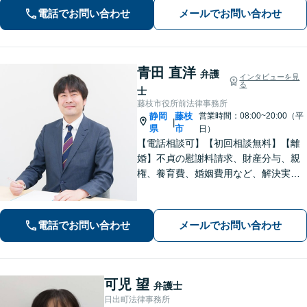
か」と悩まずに、まずはご相談くださ
電話でお問い合わせ
メールでお問い合わせ
い【弁護士3人在籍】
青田 直洋
弁護
インタビューを見
る
士
藤枝市役所前法律事務所
静岡
藤枝
営業時間：08:00~20:00（平
|
県
市
日）
【電話相談可】【初回相談無料】【離
婚】不貞の慰謝料請求、財産分与、親
権、養育費、婚姻費用など、解決実績
は豊富です【相続】皆さまがつまずい
ていないか、しっかりとコミュニケー
ションを取りながらお話を進めてまい
電話でお問い合わせ
メールでお問い合わせ
ります【法テラス利用可】【藤枝市役
所裏】
可児 望
弁護士
日出町法律事務所