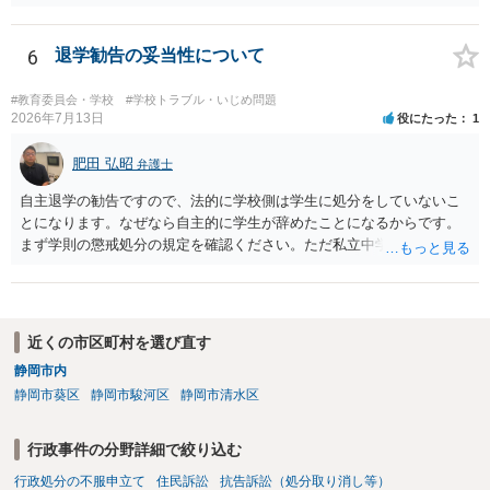
るかと思います。
6
退学勧告の妥当性について
#教育委員会・学校
#学校トラブル・いじめ問題
2026年7月13日
役にたった
1
肥田 弘昭
弁護士
自主退学の勧告ですので、法的に学校側は学生に処分をしていないこ
とになります。なぜなら自主的に学生が辞めたことになるからです。
まず学則の懲戒処分の規定を確認ください。ただ私立中学ですので裁
量が大きいです。争う場合は、正式に処分をして貰い対応することに
なるかと思います。その中で、懲戒処分として退学処分を上記事情か
ら出すかどうかです。ご参考にしてください。子供の権利委員会は各
弁護士会にありますので相談するのも良いかと思います。
近くの市区町村を選び直す
静岡市内
静岡市葵区
静岡市駿河区
静岡市清水区
行政事件の分野詳細で絞り込む
行政処分の不服申立て
住民訴訟
抗告訴訟（処分取り消し等）