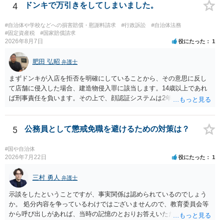
る弁護士に面談の予約を入れ日程調整の上で面談を行うと良いでしょ
4
ドンキで万引きをしてしまいました。
う。
#自治体や学校などへの損害賠償・慰謝料請求
#行政訴訟
#自治体法務
#固定資産税
#国家賠償請求
2026年8月7日
役にたった
1
肥田 弘昭
弁護士
まずドンキが入店を拒否を明確にしていることから、その意思に反し
て店舗に侵入した場合、建造物侵入罪に該当します。14歳以上であれ
ば刑事責任を負います。その上で、顔認証システムは2年程度で削除さ
れている可能性は高くはありません。発覚した場合の法的リスクが高
いです。そのドンキにどうしても行かないといけない理由は不明です
が、保護者に町田のドンキに連絡をして許可を貰うのが一番安全かと
5
公務員として懲戒免職を避けるための対策は？
思います。ご参考にしてください。
#国や自治体
2026年7月22日
役にたった
1
三村 勇人
弁護士
示談をしたということですが、事実関係は認められているのでしょう
か。 処分内容を争っているわけではございませんので、教育委員会等
から呼び出しがあれば、当時の記憶のとおりお答えいただくことにな