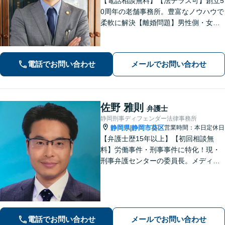
【電話相談無料】【法テラス可】創立5
0周年の老舗事務所。豊富なノウハウで
柔軟に解決【離婚問題】男性側・女性
側どちらも対応可！離婚協議・調停、
慰謝料、養育費、面会交流など幅広く
対応【借金・債務整理】個人・法人と
電話でお問い合わせ
メールでお問い合わせ
もに相談可【静岡駅10分】
佐野 雅則
弁護士
静岡刑事ディフェンダー法律事務所
静岡県
静岡市葵区
営業時間：本日定休日
|
【弁護士歴15年以上】【初回相談無
料】労働事件・刑事事件に特化！現・
刑事弁護センターの委員長。メディア
掲載案件多数！豊富な経験を活かし早
期釈放を目指します【労働・雇用】依
頼者さま目線のサポートを心がけま
す。地域密着型の法律事務所
電話でお問い合わせ
メールでお問い合わせ