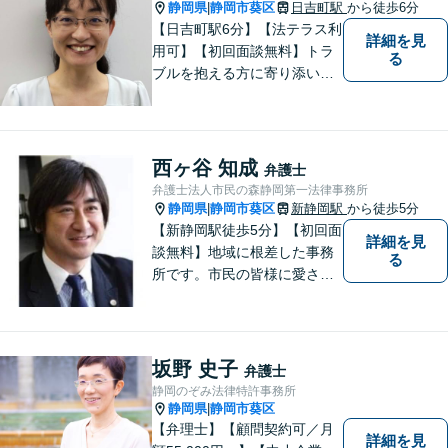
静岡県
静岡市葵区
日吉町駅
から徒歩6分
|
【日吉町駅6分】【法テラス利
詳細を見
用可】【初回面談無料】トラ
る
ブルを抱える方に寄り添い、
その方に合った法的サービス
を提供します。お気軽にご相
談ください。
西ヶ谷 知成
弁護士
弁護士法人市民の森静岡第一法律事務所
静岡県
静岡市葵区
新静岡駅
から徒歩5分
|
【新静岡駅徒歩5分】【初回面
詳細を見
談無料】地域に根差した事務
る
所です。市民の皆様に愛され
る事務所を目指しています。
【法テラス利用可能】【当日
／夜間／休日対応可能】お気
軽にご連絡ください。
坂野 史子
弁護士
静岡のぞみ法律特許事務所
静岡県
静岡市葵区
|
【弁理士】【顧問契約可／月
詳細を見