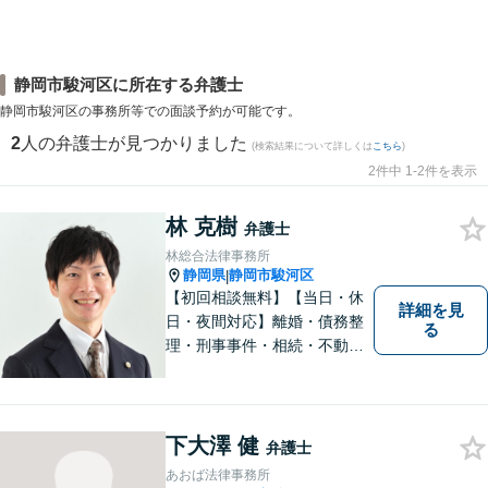
静岡市駿河区に所在する弁護士
静岡市駿河区の事務所等での面談予約が可能です。
2
人の弁護士が見つかりました
(検索結果について詳しくは
こちら
)
2件中 1-2件を表示
林 克樹
弁護士
林総合法律事務所
静岡県
静岡市駿河区
|
【初回相談無料】【当日・休
詳細を見
日・夜間対応】離婚・債務整
る
理・刑事事件・相続・不動産
問題・交通事故等、多数の解
決実績あり。お悩みに真摯に
向き合うことを心がけていま
す。法人・個人事業主の事業
下大澤 健
弁護士
再建・債務整理の問題解決に
あおば法律事務所