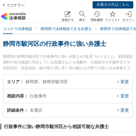
弁護士の方はこちら
ココナラへ
投稿する
探す
閲覧履歴
マイリスト
ログイン
ココナラ法律相談
静岡県で法律相談できる弁護士
静岡市で法律相談で
静岡市駿河区の行政事件に強い弁護士
静岡県の静岡市駿河区で行政事件に強い弁護士が2名見つかりました。初回面談
無料や休日面談に対応している弁護士なども掲載中。行政処分の不服申立てや
住民訴訟、抗告訴訟（処分取り消し等）等の細かな分野での絞り込み検索もで
き便利です。特に林総合法律事務所の林 克樹弁護士やあおば法律事務所の下大
澤 健弁護士のプロフィール情報や弁護士費用、強みなどが注目されています。
エリア
静岡県、静岡市駿河区
変更
『静岡市駿河区で土日や夜間に発生した行政事件のトラブルを今すぐに弁護士
に相談したい』『行政事件のトラブル解決の実績豊富な近くの弁護士を検索し
相談内容
行政事件
変更
たい』『初回相談無料で行政事件を法律相談できる静岡市駿河区内の弁護士に
相談予約したい』などでお困りの相談者さんにおすすめです。
詳細条件
未選択
変更
行政事件に強い静岡市駿河区から相談可能な弁護士