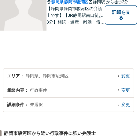
自信があります。
静岡県
静岡市駿河区
静岡駅
から徒歩2分
|
【静岡県静岡市駿河区の弁護
詳細を見
士です】【JR静岡駅南口徒歩
る
3分】相続・遺産・離婚・債務
整理・交通事故・不動産取引
などの個人に関わる問題や契
約・商取引・債権回収・事業
整理など企業に関わる問題を
幅広く取り扱っております。
どうぞお気軽にご相談くださ
い。
エリア
静岡県、静岡市駿河区
変更
相談内容
行政事件
変更
詳細条件
未選択
変更
静岡市駿河区から近い行政事件に強い弁護士