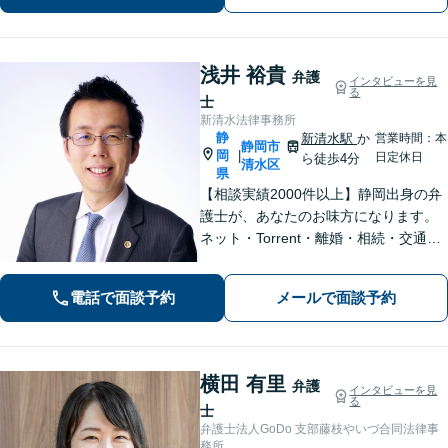
浅井 裕貴
弁護
インタビューを見
る
士
新清水法律事務所
静
新清水駅
か
営業時間：本
静岡市
岡
|
日定休日
ら徒歩4分
清水区
県
【相談実績2000件以上】静岡出身の弁
護士が、あなたのお味方になります。
ネット・Torrent・離婚・相続・交通事
故・刑事事件など、一人で悩まずご相
談ください。初回電話10分無料。全国
電話で面談予約
メールで面談予約
対応。親身なサポートをいたします。
【新清水駅5分】
横田 有里
弁護
インタビューを見
る
士
弁護士法人GoDo 支部藤枝やいづ合同法律事
務所