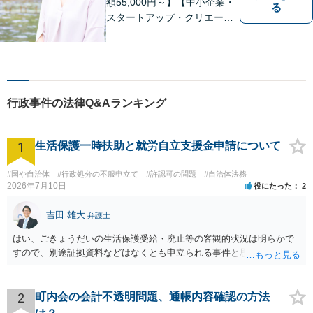
額55,000円～】【中小企業・
る
スタートアップ・クリエータ
ー支援】契約書チェックや知
的財産権に関する企業法務サ
ポート。「特許、意匠、商
標、著作権、不正競争防止法
の専門知識・経験豊富」「リ
行政事件の法律Q&Aランキング
ーガルフォースの高精度契約
書チェック」
1
生活保護一時扶助と就労自立支援金申請について
#国や自治体
#行政処分の不服申立て
#許認可の問題
#自治体法務
2026年7月10日
役にたった
2
吉田 雄大
弁護士
はい、ごきょうだいの生活保護受給・廃止等の客観的状況は明らかで
すので、別途証拠資料などはなくとも申立られる事件と思います。
2
町内会の会計不透明問題、通帳内容確認の方法