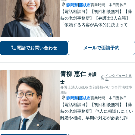
静岡県
藤枝市
営業時間：本日定休日
|
【電話相談可】【初回相談無料】【藤
枝の老舗事務所】【弁護士3人在籍】
「依頼する内容が具体的に決まってい
ない」「どうしたらいいか分からな
い」という方もまずはご相談くださ
い。相続遺言、離婚問題、交通事故、
電話でお問い合わせ
メールで面談予約
借金問題、債権回収など【夜間休日応
相談】
青柳 恵仁
弁護
インタビューを見
る
士
弁護士法人GoDo 支部藤枝やいづ合同法律事
務所
静岡県
藤枝市
営業時間：本日定休日
|
【電話相談可】【初回相談無料】【藤
枝の老舗事務所】 他人に相談しにくい
離婚や相続、早期の対応が必要な詐欺
被害や借金問題など幅広く対応できま
す！「こんなことで相談していいの