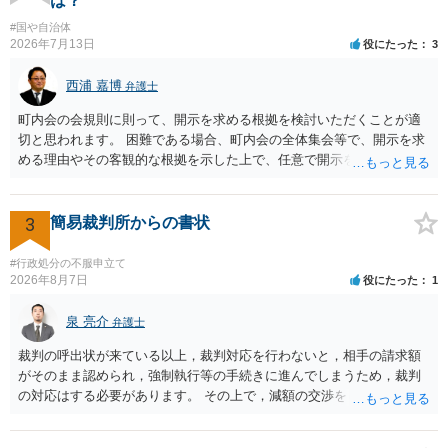
は？
#国や自治体
2026年7月13日
役にたった
3
西浦 嘉博
弁護士
町内会の会規則に則って、開示を求める根拠を検討いただくことが適
切と思われます。 困難である場合、町内会の全体集会等で、開示を求
める理由やその客観的な根拠を示した上で、任意で開示を求めること
が考えられます。 より詳細についてお聞きになりたい場合、最寄りの
法律事務所での相談を検討ください。
3
簡易裁判所からの書状
#行政処分の不服申立て
2026年8月7日
役にたった
1
泉 亮介
弁護士
裁判の呼出状が来ている以上，裁判対応を行わないと，相手の請求額
がそのまま認められ，強制執行等の手続きに進んでしまうため，裁判
の対応はする必要があります。 その上で，減額の交渉をしたり，分割
の交渉をしたりした上で，金額や支払方法を決めた上で和解とするこ
ととなるかと思われます。 個別のご相談を希望される場合は，希望す